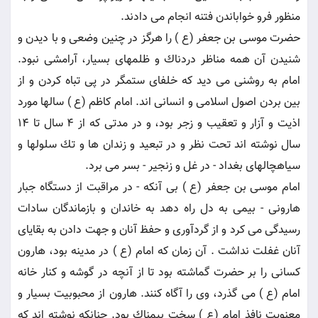
منظور فرو خواباندن فتنه انجام مى دادند.
حضرت موسى بن جعفر (ع ) را هرگز در چنين وضعى و با ديدن و
شنيدن آن همه مناظر دردناك و ظلمهاى بسيار، آرامشى نبود.
امام به روشنى مى ديد كه خلفاى ستمگر در پى تباه كردن و از
بين بردن اصول اسلامى و انسانى اند. امام كاظم (ع ) سالها مورد
اذيت و آزار و تعقيب و زجر بود، و در مدتى كه از 4 سال تا 14
سال نوشته اند تحت نظر و در تبعيد و زندان ها و تك سلولها و
سياهچالهاى بغداد - در غل و زنجير - بسر مى برد.
امام موسى بن جعفر (ع ) بى آنكه - در مراقبت از دستگاه جبار
هارونى - بيمى به دل راه دهد به خاندان و بازماندگان سادات
رسيدگى مى كرد و از گردآورى و حفظ آنان و جهت دادن به بقاياى
آنان غفلت نداشت . آن زمان كه امام (ع ) در مدينه بود، هارون
كسانى را بر حضرت گماشته بود تا از آنچه در گوشه و كنار خانه
امام (ع ) مى گذرد، وى را آگاه كنند. هارون از محبوبيت بسيار و
معنويت نافذ امام (ع ) سخت بيمناك بود. چنانكه نوشته اند كه