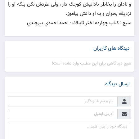
و نادان را بخاطر نادانيش كوچك دار، ولى طردش نكن بلكه او را
نزديك بخوان و به او دانش بياموز.
منبع : كتاب چهارده اختر تابناك - احمد احمدي بيرجندي
دیدگاه های کاربران
هیچ دیدگاهی برای این مطلب وارد نشده است!
ارسال دیدگاه