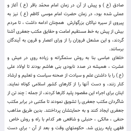
صادق (ع ) و پيش از آن در زمان امام محمّد باقر (ع ) آغاز و
عملى شده بود، در زمان حضرت امام موسى كاظم (ع ) نيز به
پيروى از سيره نياكان بزرگوارش ‍ همچنان ادامه داشت ، تا مردم
بيش از پيش به خط مستقيم امامت و حقايق مكتب جعفرى آشنا
گردند، و اين مشعل فروزان را از وراى اعصار و قرون به آيندگان
برسانند.
خلفاى عباسى بنا به روش ستمگرانه و زياده روى در عيش و
عشرت ، هميشه در صدد نابودى بنى هاشم بودند تا اولاد على
(ع ) را با داشتن علم و سيادت از صحنه سياست و تعليم و ارشاد
كنار زنند، و دست آنها را از كارهاى كشور اسلامى كوتاه نمايند.
اينان براى اجراء اين مقصود پليد كارها كردند، از جمله : چند تن از
شاگردان مكتب جعفرى را تشويق نمودند تا مكتبى در برابر مكتب
جعفرى ايجاد كنند و به حمايتشان پرداختند. بدين طريق مذاهب
حنفى ، مالكى ، حنبلى و شافعى هر كدام با راه و روش خاص ‍
فقهى پايه ريزى شد. حكومتهاى وقت و بعد از آن - براى دست