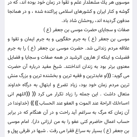
موسوى هر يك مشعلدار علم و تقوا در زمان خود بوده اند، كه در
گوشه و كنار ايران و كشورهاى اسلامى پراكنده شده ، و در همانجا
مدفون گرديده اند، روحشان شاد باد.
صفات و سجاياى حضرت موسى بن جعفر (ع )
موسى بن جعفر (ع ) به جرم حقگويى و به جرم ايمان و تقوا و
علاقه مردم زندانى شد. حضرت موسى بن جعفر (ع ) را به جرم
فضيلت و اينكه از هارون الرشيد در همه صفات و سجايا و فضايل
معنوى برتر بود به زندان انداختند. شيخ مفيد درباره آن حضرت
مى گويد:
((
او عابدترين و فقيه ترين و بخشنده ترين و بزرگ منش
ترين مردم زمان خود بود، زياد تضرع و ابتهال به درگاه خداوند
متعال داشت . اين جمله را زياد تكرار مى كرد
((
((
اللهم انى
اءساءلك الراحة عند الموت و العفو عند الحساب
))
))
(خداوندا در
آن زمان كه مرگ به سراغم آيد راحت و در آن هنگام كه در برابر
حساب اعمال حاضرم كنى عفو را به من ارزانى دار). امام موسى
بن جعفر (ع ) بسيار به سراغ فقرا مى رفت . شبها در ظرفى پول و