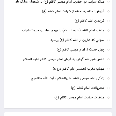
میلاد سراسر نور حضرت امام موسی کاظم (ع) بر شیعیان مبارک باد
گزارش لحظه به لحظه از شهادت امام کاظم (ع)
فرزندان امام کاظم (ع)
مناظره امام کاظم (علیه السلام) با مهدی عباسی- حرمت شراب
سؤالي كه هارون از امام كاظم (ع) پرسيد
چهل حديث از امام موسي كاظم (ع)
عكس شیر هم گوش به فرمان امام موسى كاظم علیه السلام
مهتاب مغرب (همسر امام کاظم «ع »)
زندگى امام موسى كاظم عليه‏السّلام‏ - آيت الله مظاهري
شعرولادت امام کاظم (ع)
مناظرات حضرت امام موسی کاظم (ع)