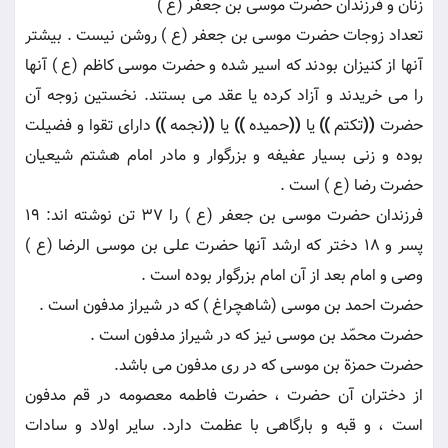
زنان و فرزندان حضرت موسى بن جعفر (ع )
تعداد زوجات حضرت موسى بن جعفر (ع ) روشن نيست . بيشتر
آنها از كنيزان بودند كه اسير شده و حضرت موسى كاظم (ع ) آنها
را مى خريدند و آزاد كرده يا عقد مى بستند. نخستين زوجه آن
حضرت
((
تكتم
))
يا
((
حميده
))
يا
((
نجمه
))
داراى تقوا و فضيلت
بوده و زنى بسيار عفيفه و بزرگوار و مادر امام هشتم شيعيان
حضرت رضا (ع ) است .
فرزندان حضرت موسى بن جعفر (ع ) را 37 تن نوشته اند: 19
پسر و 18 دختر كه ارشد آنها حضرت على بن موسى الرضا (ع )
وصى و امام بعد از آن امام بزرگوار بوده است .
حضرت احمد بن موسى (شاهچراغ ) كه در شيراز مدفون است .
حضرت محمّد بن موسى نيز كه در شيراز مدفون است .
حضرت حمزة بن موسى كه در رى مدفون مى باشد.
از دختران آن حضرت ، حضرت فاطمه معصومه در قم مدفون
است ، و قبه و بارگاهى با عظمت دارد. ساير اولاد و سادات