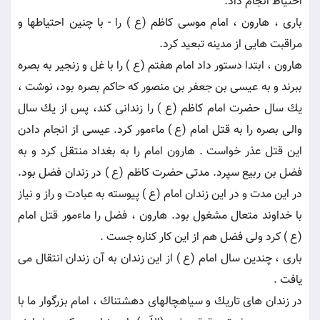
احتياط انجام داد.
بارى ، هارون ، امام موسى كاظم (ع ) را - با چنين احتياطها و
مراقبت هايى از مدينه تبعيد كرد.
هارون ، ابتدا دستور داد امام هفتم (ع ) را با غل و زنجير به بصره
ببرند و به عيسى بن جعفر بن منصور كه حاكم بصره بود، نوشت ،
يك سال حضرت امام كاظم (ع ) را زندانى كند، پس از يك سال
والى بصره را به قتل امام (ع ) ماءمور كرد. عيسى از انجام دادن
اين قتل عذر خواست . هارون امام را به بغداد منتقل كرد و به
فضل بن ربيع سپرد. مدتى حضرت كاظم (ع ) در زندان فضل بود.
در اين مدت و در اين زندان امام (ع ) پيوسته به عبادت و راز و نياز
با خداوند متعال مشغول بود. هارون ، فضل را ماءمور قتل امام
(ع ) كرد ولى فضل هم از اين كار كناره جست .
بارى ، چندين سال امام (ع ) از اين زندان به آن زندان انتقال مى
يافت .
در زندان هاى تاريك و سياهچالهاى دهشتناك ، امام بزرگوار ما با