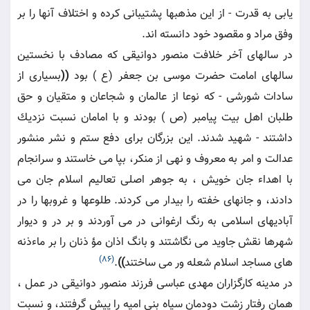
يابى به قدرت - از اين مذهبها پشتيبانى كرده و اختلاف آنها را بر
وفق مراد و مقصود خود دانسته اند.
در سالهاى آخر خلافت منصور دوانيقى كه مصادف با نخستين
سالهاى امامت حضرت موسى بن جعفر (ع ) بود
((
بسيارى از
سادات شورشى - كه نوعا از عالمان و شجاعان و متقيان و حق
طلبان اهل بيت پيامبر (ص ) بودند و با امامان نسبت نزديك
داشتند - شهيد شدند. اين بزرگان براى دفع ستم و نشر منشور
عدالت و امر به معروف و نهى از منكر، بپا مى خاستند و سرانجام
با اهداء جان خويش ، به جوهر اصلى تعاليم اسلام جان مى
دادند، و جانهاى خفته را بيدار مى كردند. طلوعها و غروبها را در
آباديهاى اسلامى به رنگ ارغوانى در مى آوردند و بر در و ديوار
شهرها نقش جاويد مى نگاشتند و بانگ اذان مؤ ذنان را بر ماءذنه
(86)
هاى مساجد اسلام شعله ور مى ساختند
))
.
در مدينه كارگزاران مهدى عباسى فرزند منصور دوانيقى در عمل ،
همان رفتار زشت دودمان سياه بنى اميه را پيش گرفتند، و نسبت