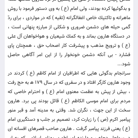
و بدگوئيها كرده بودند، ولى امام (ع ) به وى دستور فرمود با روش
ماهرانه و تاكتيك خاص اغفالگرانه (تقيه ) كه در مواردى ، براى ردّ
گمى حيله هاى دشمن ضرورى و شكلى از مبارزه پنهانى است ،
در دستگاه هارون بماند و به كمك شيعيان و هواخواهان آل على
(ع ) و ترويج مذهب و پيشرفت كار اصحاب حق ، همچنان پاى
فشارد - بى آنكه دشمن خونخوار را از اين امر آگاهى حاصل
شود...
سرانجام بدگوئى هايى كه اطرافيان از امام كاظم (ع ) كردند در
وجود هارون كارگر افتاد و در سفرى كه در سال 179 ه‍ به حج رفت
، بيش از پيش به عظمت معنوى امام (ع ) و احترام خاصى كه
مردم براى امام موسى الكاظم (ع ) قائل بودند پى برد. هارون
سخت از اين جهت ، نگران شد. وقتى به مدينه آمد و قبر منور
پيامبر اكرم (ص ) را زيارت كرد، تصميم بر جلب و دستگيرى امام
(ع ) يعنى فرزند پيامبر گرفت . هارون صاحب قصرهاى افسانه اى