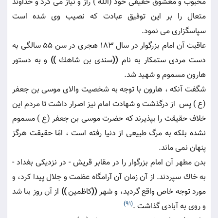
محبوب و معشوق حقيقى خود (اللّه ) راز و نياز مى كرد و خداوند
متعال را بر اين توفيق عبادت كه نصيب وى شده است
سپاسگزارى مى نمود.
عاقبت آن امام بزرگوار در سال 183 هجرى در سن 55 سالگى به
دست مردى ستمكار به نام
((
سندى بن شاهك
))
و به دستور
هارون مسموم و شهيد شد.
شگفت آنكه ، هارون با توجه به شخصيت والاى موسى بن جعفر
(ع ) پس ‍ از درگذشت و شهادت امام نيز اصرار داشت تا مردم اين
خلاف حقيقت را بپذيرند كه حضرت موسى بن جعفر (ع ) مسموم
نشده بلكه به مرگ طبيعى از دنيا رفته است ، امّا حقيقت هرگز
پنهان نمى ماند.
بدن مطهر آن امام بزرگوار را در مقابر قريش - در نزديكى بغداد -
به خاك سپردند. از آن زمان آن آرامگاه عظمت و جلال پيدا كرد، و
مورد توجه خاص واقع گرديد، و شهر
((
كاظمين
))
از آن روز بنا شد
(91)
و روى به آبادى گذاشت .