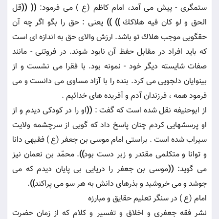
ستمگرى - پيش مى آمد، امام كاظم (ع ) مى فرمود:
((
((
قل
الحق و لو كان فيه هلاكك
))
))
يعنى : حق را بگو اگر چه آن
حقگويى موجب هلاك تو باشد. ارزش والاى حق به اندازه اى است
كه بايد افراد در مقابل حفظ آن نابود شوند. در فروتنى - مانند
صفات شايسته ديگر خود - نمونه بود. با فقرا مى نشست و از
بينوايان دلجويى مى كرد. بنده را با آزاد مساوى مى دانست و مى
فرمود همه ، فرزندان آدم و آفريده هاى خدائيم .
از ابوحنيفه نقل شده است كه گفت :
((
او را در كودكى ديدم و از
او پرسشهايى كردم چنان پاسخ داد كه گويى از سرچشمه ولايت
سيراب شده است . براستى امام موسى بن جعفر (ع ) فقيهى دانا
و توانا و متكلمى مقتدر و زبر دست بود
))
. محمّد بن نعمان نيز
مى گويد:
((
موسى بن جعفر را دريايى بى پايان ديدم كه مى
جوشد و مى خروشيد و بذرهاى دانش به هر سو مى پراكند
))
.
امام (ع ) در سنگر تعليم حقايق و مبارزه
نشر فقه جعفرى و اخلاق و تفسير و كلام كه از زمان حضرت