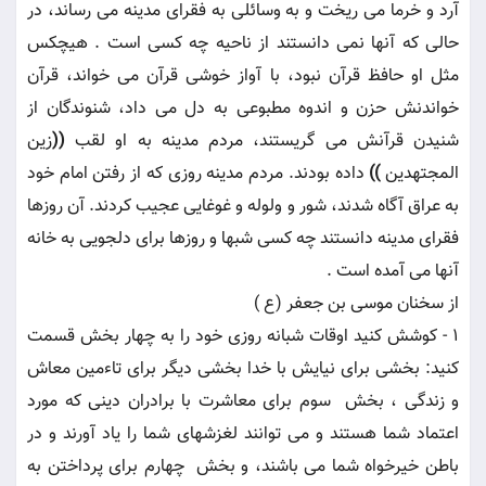
آرد و خرما مى ريخت و به وسائلى به فقراى مدينه مى رساند، در
حالى كه آنها نمى دانستند از ناحيه چه كسى است . هيچكس
مثل او حافظ قرآن نبود، با آواز خوشى قرآن مى خواند، قرآن
خواندنش حزن و اندوه مطبوعى به دل مى داد، شنوندگان از
شنيدن قرآنش مى گريستند، مردم مدينه به او لقب
((
زين
المجتهدين
))
داده بودند. مردم مدينه روزى كه از رفتن امام خود
به عراق آگاه شدند، شور و ولوله و غوغايى عجيب كردند. آن روزها
فقراى مدينه دانستند چه كسى شبها و روزها براى دلجويى به خانه
آنها مى آمده است .
از سخنان موسى بن جعفر (ع )
1 - كوشش كنيد اوقات شبانه روزى خود را به چهار بخش قسمت
كنيد: بخشى براى نيايش با خدا بخشى ديگر براى تاءمين معاش
و زندگى ، بخش ‍ سوم براى معاشرت با برادران دينى كه مورد
اعتماد شما هستند و مى توانند لغزشهاى شما را ياد آورند و در
باطن خيرخواه شما مى باشند، و بخش ‍ چهارم براى پرداختن به