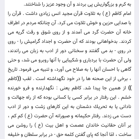
به كرم و بزرگواريش پى بردند و آن وجود عزيز را شناختند.
امام كاظم (ع ) به تلاوت قرآن مجيد انس زيادى داشت . قرآن را
با صدايى حزين و خوش تلاوت مى كرد. آن چنانكه مردم در اطراف
خانه آن حضرت گرد مى آمدند و از روى شوق و رقت گريه مى
كردند. بدخواهانى بودند كه آن حضرت و اجداد گراميش را - روى
در روى - بد مى گفتند و سخنانى دور از ادب به زبان مى راندند،
ولى آن حضرت با بردبارى و شكيبايى با آنها روبرو مى شد، و حتى
گاهى با احسان آنها را به صلاح مى آورد، و تنبيه مى فرمود. تاريخ
، برخى از اين صحنه ها را در خود نگهداشته است . لقب
((
كاظم
))
از همين جا پيدا شد. كاظم يعنى : نگهدارنده و فرو خورنده
خشم . اين رفتار در برابر كسى يا كسانى بوده كه از راه جهالت و
نادانى يا به تحريك دشمنان به اين كارهاى زشت و دور از ادب
دست مى زدند. رفتار حكيمانه و صبورانه آن حضرت (ع ) كم كم ،
بر آنان حقانيت خاندان عصمت و اهل بيت (ع ) را روشن مى
ساخت ، امّا آنجا كه پاى گفتن كلمه حق - در برابر سلطان و خليفه