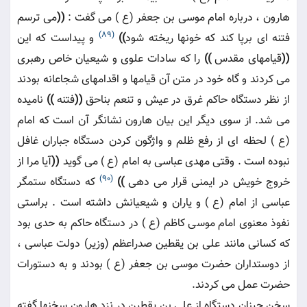
هارون ، درباره امام موسى بن جعفر (ع ) مى گفت :
((
مى ترسم
(89)
فتنه اى برپا كند كه خونها ريخته شود
))
و پيداست كه اين
((
قيامهاى مقدس
))
را كه سادات علوى و شيعيان خاص رهبرى
مى كردند و گاه خود در متن آن قيامها و اقدامهاى شجاعانه بودند
از نظر دستگاه حاكم غرق در عيش و تنعم بناحق
((
فتنه
))
ناميده
مى شد. از سوى ديگر اين بيان هارون نشانگر آن است كه امام
(ع ) لحظه اى از رفع ظلم و واژگون كردن دستگاه جباران غافل
نبوده است . وقتى مهدى عباسى به امام (ع ) مى گويد
((
آيا مرا از
(90)
خروج خويش در ايمنى قرار مى دهى
))
كه دستگاه ستمگر
عباسى از امام (ع ) و ياران و شيعيانش داشته است . براستى
نفوذ معنوى امام موسى كاظم (ع ) در دستگاه حاكم به حدى بود
كه كسانى مانند على بن يقطين صدراعظم (وزير) دولت عباسى ،
از دوستداران حضرت موسى بن جعفر (ع ) بودند و به دستورات
حضرت عمل مى كردند.
سخن چينان دستگاه از على بن يقطين در نزد هارون سخنها گفته