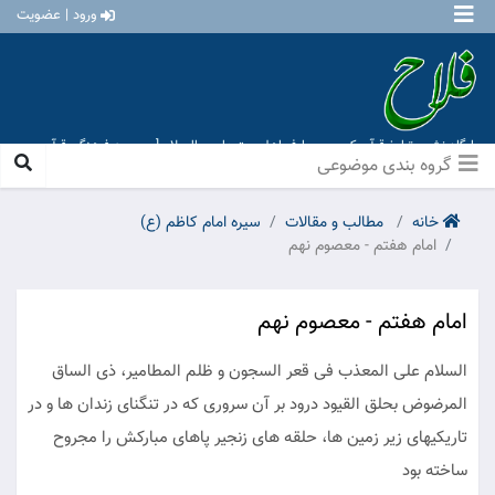
ورود | عضویت
پایگاه نشر و تبلیغ قرآن کریم و معارف اهل بیت علیهم السلام [ موسسه فرهنگی قرآن و
عترت منهاج عشق آباد ]
گروه بندی موضوعی
خانه
مطالب و مقالات
سیره امام کاظم (ع)
امام هفتم - معصوم نهم
امام هفتم - معصوم نهم
السلام على المعذب فى قعر السجون و ظلم المطامير، ذى الساق
المرضوض بحلق القيود درود بر آن سرورى كه در تنگناى زندان ها و در
تاريكيهاى زير زمين ها، حلقه هاى زنجير پاهاى مباركش را مجروح
ساخته بود