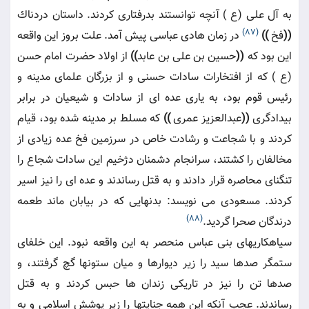
به آل على (ع ) آنچه توانستند بدرفتارى كردند. داستان دردناك
(87)
((
فخ
))
در زمان هادى عباسى پيش آمد. علت بروز اين واقعه
اين بود كه
((
حسين بن على بن عابد
))
از اولاد حضرت امام حسن
(ع ) كه از افتخارات سادات حسنى و از بزرگان علماى مدينه و
رئيس قوم بود، به يارى عده اى از سادات و شيعيان در برابر
بيدادگرى
((
عبدالعزيز عمرى
))
كه مسلط بر مدينه شده بود، قيام
كردند و با شجاعت و رشادت خاص در سرزمين فخ عده زيادى از
مخالفان را كشتند، سرانجام دشمنان دژخيم اين سادات شجاع را
تنگناى محاصره قرار دادند و به قتل رساندند و عده اى را نيز اسير
كردند. مسعودى مى نويسد: بدنهايى كه در بيابان ماند طعمه
(88)
درندگان صحرا گرديد.
سياهكاريهاى بنى عباس منحصر به اين واقعه نبود. اين خلفاى
ستمگر صدها سيد را زير ديوارها و ميان ستونها گچ گرفتند، و
صدها تن را نيز در تاريكى زندان ها حبس كردند و به قتل
رساندند. عجب آنكه اين همه جنايتها را زير پوشش اسلامى و به