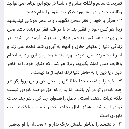
تفريحات سالم و لذات مشروع ، شما در پرتو اين برنامه مى توانيد
وظايف خود را در سه مورد ديگر نيز بخوبى انجام دهيد.
2 - هرگز با خود از فقر سخن نگوييد، و به عمر طولانى نينديشيد
زيرا هر كس خود را فقير پندارد يا در فكر فقر در آينده باشد بخل
مى ورزد، و هر كس به عمر طولانى بينديشد آزمند مى شود. در
زندگى دنيا از لذتهاى حلال و آنچه به آبروى شما لطمه نمى زند و
اسراف شمرده نمى شود، بهره مند شويد و از اين راه به انجام
وظايف دينى كمك بگيريد، زيرا: هر كس كه دنياى خود را به خاطر
دين ، يا دين را به خاطر دنيا ترك نمايد از ما نيست .
3 - خود را از غضب خدا حفظ كن و سخن حق را بى پروا بگو هر
چند نابودى تو در آن باشد. امّا بدان كه حق موجب نابودى نيست
بلكه نجات دهنده است . باطل را همواره رها كن . هر چند نجات
تو در آن باشد و هرگز باطل نجات بخش نيست ، بالاخره سبب
نابودى است .
4 - دانشمند را بخاطر علمش بزرگ بدار و از مجادله با او بپرهيز،