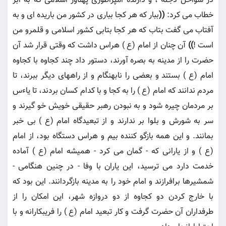
در سواحل دجله ، و دارنده امپراطورى پهناور اسلامى كه به ابر
خطاب مى كرد:
((
ببار كه هر كجا ببارى در كشور من باريده اى و به
آفتاب مى گفت بتاب كه هر كجا بتابى كشور اسلامى و قلمرو من
است !
))
آن چنان از امام (ع ) هراس داشت كه وقتى قرار شد آن
حضرت را از مدينه به بصره آورند، دستور داد چند كجاوه با كجاوه
امام (ع ) بستند و بعضى را نابهنگام و از راههاى ديگر ببرند، تا
مردم ندانند كه امام (ع ) را به كجا و با كدام كسان بردند، تا ياءس
بر مردمان چيره شود و به نبودن رهبر حقيقى خويش خو گيرند و
سر به شورش و بلوا بر ندارند و از تبعيدگاه امام (ع ) بى خبر
بمانند. و اين همه بازگو كننده بيم و هراس دستگاه بود، از امام
(ع ) و از يارانى كه - گمان مى كرد - هميشه امام (ع ) آماده
خدمت دارد مى ترسيد، اين ياران با وفا - در چنين هنگامى -
شمشيرها برافرازند و امام خود را به مدينه بازگردانند. اين بود كه
با خارج كردن دو كجاوه از دو دروازه شهر، اين امكان را از
طرفداران آن حضرت گرفت و كار تبعيد امام (ع ) را فريبكارانه و با