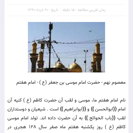
زمان تقریبی مطالعه : 15 دقیقه
تاریخ : 20 خرداد 1391
معصوم نهم - حضرت امام موسى بن جعفر (ع ) - امام هفتم
نام امام هفتم ما، موسى و لقب آن حضرت كاظم (ع ) كنيه آن
امام
((
ابوالحسن
))
و
((
ابوابراهيم
))
است . شيعيان و دوستداران
لقب
((
باب الحوائج
))
به آن حضرت داده اند. تولد امام موسى
كاظم (ع ) روز يكشنبه هفتم ماه صفر سال 128 هجرى در