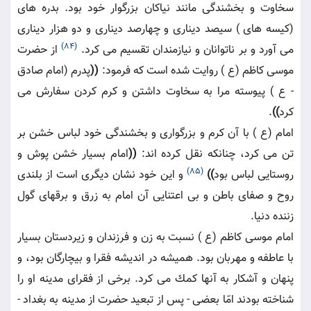
سخاوت و بخشندگى مانند نياكان بزرگوار خود بود. بدره هاى
(كيسه هاى ) سيصد دينارى و چهارصد دينارى و دو هزار دينارى
(84)
مى آورد و بر ناتوانان و نيازمندان تقسيم مى كرد.
از حضرت
موسى كاظم (ع ) روايت شده است كه فرمود:
((
پدرم (امام صادق
- ع ) پيوسته مرا به سخاوت داشتن و كرم كردن سفارش مى
كرد
))
.
امام (ع ) با آن كرم و بزرگوارى و بخشندگى خود لباس خشن بر
تن مى كرد، چنانكه نقل كرده اند:
((
امام بسيار خشن پوش و
(85)
روستايى لباس بود
))
و اين خود نشان ديگرى است از بلندى
روح و صفاى باطن و بى اعتنايى آن امام به زرق و برقهاى گول
زننده دنيا.
امام موسى كاظم (ع ) نسبت به زن و فرزندان و زيردستان بسيار
با عاطفه و مهربان بود. هميشه در انديشه فقرا و بيچارگان بود، و
پنهان و آشكار به آنها كمك مى كرد. برخى از فقراى مدينه او را
شناخته بودند امّا بعضى - پس از تبعيد حضرت از مدينه به بغداد -