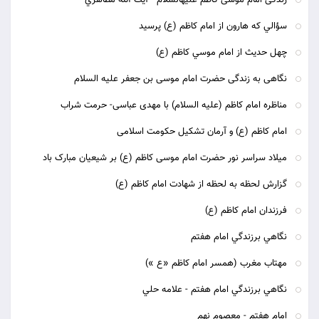
زندگى امام موسى كاظم عليه‏السّلام‏ - آيت الله مظاهري
سؤالي كه هارون از امام كاظم (ع) پرسيد
چهل حديث از امام موسي كاظم (ع)
نگاهی به زندگی حضرت امام موسی بن جعفر علیه السلام
مناظره امام کاظم (علیه السلام) با مهدی عباسی- حرمت شراب
امام کاظم (ع) و آرمان تشکیل حکومت اسلامی
میلاد سراسر نور حضرت امام موسی کاظم (ع) بر شیعیان مبارک باد
گزارش لحظه به لحظه از شهادت امام کاظم (ع)
فرزندان امام کاظم (ع)
نگاهي برزندگي امام هفتم
مهتاب مغرب (همسر امام کاظم «ع »)
نگاهي برزندگي امام هفتم - علامه حلي
امام هفتم - معصوم نهم