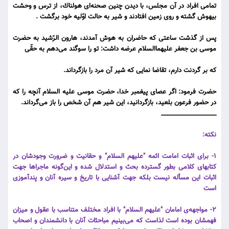
تمامى افراد در آن مجلس، با دیدن چنین صحنه‌اى هولناك، از ترس و وحشت
بیهوش گشته و روى زمین افتادند و شیر به حالت اوّلیه خود برگشت .
پس از گذشت ساعتى كه حاضران به هوش آمدند، هارون الرّشید به حضرت
موسى بن جعفر علیهماالسلام عرضه داشت: تو را سوگند مى‌دهم به حقّى
كه بر گردنت دارم، تقاضا نمایى كه شیر آن مرد را بازگرداند.
حضرت فرمود: اگر عصاى پیغمبر خدا، حضرت موسى علیه السلام آنچه را كه
در حضور فرعون بلعید، بازگردانید، این شیر هم آن شخص را باز مى‌گرداند.
__________________
نكته:
1- برای اثبات امامت ائمه "علیهم السلام" و حقانیت و ضرورت وجودشان در
كتابهای كلامی بطور گسترده بحث و استدلال شده و این‌گونه ماجراها جهت
اثبات این مسأله نیست بلكه جهت آشنایی با تاریخ و سیره آنان و پند‌‌آموزی
است
2- مواجهه‌ی امامان "علیهم السلام" با افراد مختلف متناسب با عقول و میزان
فهمشان بوده است لذاست كه می‌بینیم مباحثات آنان با دانشمندان و اصحاب