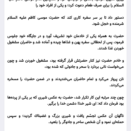
السلام را براى صرف طعام دعوت كرد؛ و یكى از افراد خود را
دستور داد تا بر سر سفره كارى كند كه حضرت موسى كاظم علیه السلام
شرمنده و خجل شود.
حضرت به همراه یكى از خادمان خود تشریف آورد و در جایگاه خود جلوس
فرمود، پس از لحظاتى سفره پهن و غذاها چیده و آماده شد و حاضران مشغول
خوردن غذا شدند.
و خادم حضرت نیز كنار حضرتش قرار گرفته بود، مشغول خوردن شد و چون
مى‌خواست نانى بردارد با سحر و جادوئى كه شده بود،
نان پرواز مى‌كرد و تمام حاضران مى‌خندیدند و در ضمن حضرت را مسخره
مى‌كردند.
چون چند مرتبه این كار تكرار شد، حضرت به عكس شیرى كه بر یكى از پرده‌ها
بود فرمان داد كه: اى شیر خدا! دشمن خدا را برگیر.
ناگهان آن عكس تجسّم یافت و شیرى بزرگ و غضبناك گردید؛ و سپس
حمله‌اى نمود و آن شخص ساحر و جادوگر را بلعید.