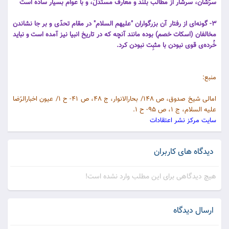
سرّشان، سرشار از مطالب بلند و معارف مستدَلّ، و با عوام بسیار ساده است
3- گونه‌ای از رفتار آن بزرگواران "علیهم السلام" در مقام تحدّی و بر جا نشاندن
مخالفان (اسكات خصم) بوده مانند آنچه كه در تاریخ انبیا نیز آمده است و نباید
خُرده‌ی قوی نبودن با مثبِت نبودن كرد.
منبع:
امالى شیخ صدوق، ص 148/ بحارالانوار، ج 48، ص 41- ح 1/ عیون اخبارالرّضا
علیه السلام، ج 1، ص 95- ح 1.
سايت مركز نشر اعتقادات
دیدگاه های کاربران
هیچ دیدگاهی برای این مطلب وارد نشده است!
ارسال دیدگاه