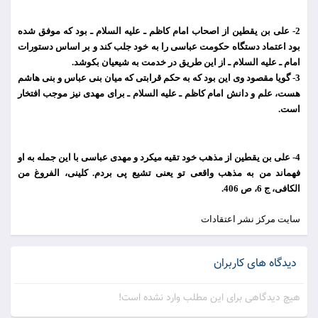
2- علی بن یقطین از اصحاب امام كاظم ـ علیه السلام ـ بود كه موفق شده
بود اعتماد دستگاه حكومت عباسی را به خود جلب كند و بر اساس دستورات
امام ـ علیه السلام ـ از این طریق در خدمت به شیعیان بكوشد.
3- گویا مقصود وی این بود كه به حكم قرابتی كه میان بنی عباس و بنی هاشم
هست، علم و دانش امام كاظم ـ علیه السلام ـ برای مهدی نیز موجب افتخار
است.
4- علی بن یقطین از مذهب خود تقیه می
كرد و مهدی عباسی با این جمله به او
فهماند من به مذهب واقعی تو یعنی تشیع پی بردم. كلینی، الفروغ من
الكافی، ج 6، ص 406.
سايت مركز نشر اعتقادات
دیدگاه های کاربران
هیچ دیدگاهی برای این مطلب وارد نشده است!