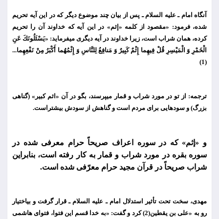
آنگاه امام ـ علیه السلام ـ پس از بیان چند موضوع دیگر كه در این آیه تحریم
شده، فرمود: «مقصود از كلمه «إثم» در این آیه كه خداوند آن را تحریم
كرده، همان شراب است، زیرا خداوند در آیه دیگری می
فرماید: «یَسْئَلُونَكَ عَنِ
الْخَمْرِ وَ الْمَیْسِرِ قُلْ فِیهِما إِثْمٌ كَبِیرٌ وَ مَنافِعُ لِلنَّاسِ وَ إِثْمُهُما أَكْبَرُ مِنْ نَفْعِهِما...
(1)
ترجمه: از تو در مورد شراب و قمار می
پرسند، بگو در آن «اثم كبیر» (گناهی
بزرگ) و سودهایی برای مردم است و گناهش از سودش بیشتراست.
و «إثم» كه در سوره اعراف صریحاً حرام معرفی شده در
سوره بقره در مورد شراب و قمار به كار رفته است، بنابراین
شراب صریحاً در قرآن مجید حرام معرّفی شده است.
مهدی، سخت تحت تأثیر استدلال امام ـ علیه السلام ـ قرار گرفت و بی
اختیار
رو به «علی بن یقطین(2) كرد و گفت: «به خدا قسم این فتوا، فتوای هاشمی