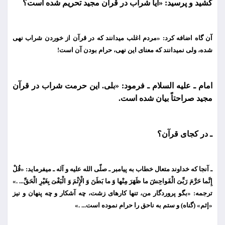
كشید و پرسید: «آیا شراب در قرآن مجید تحریم شده است؟
آن گاه اضافه كرد: «مردم اغلب می
دانند كه در قرآن از خوردن شراب نهی
شده، ولی نمی
دانند كه معنای این نهی، حرام بودن آن است!
امام ـ علیه السلام ـ فرمود: «بلی. این حرمت شراب در قرآن
مجید صراحتاً بیان شده است.
ـ در كجای قرآن؟
ـ آنجا كه خداوند متعال خطاب به پیامبر ـ صلّی الله علیه و آله ـ می
فرماید: «قُلْ
إِنَّما حَرَّمَ رَبِّیَ الْفَواحِشَ ما ظَهَرَ مِنْها وَ ما بَطَنَ وَ الْإِثْمَ وَ الْبَغْیَ بِغَیْرِ الْحَقِّ... .»
ترجمه: «بگو پروردگار من، تنها كارهای زشت، چه آشكار و چه پنهان و نیز
«إثم» (گناه) و ستم به ناحق را حرام نموده است... .»