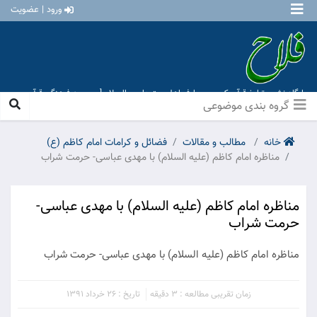
ورود | عضویت
پایگاه نشر و تبلیغ قرآن کریم و معارف اهل بیت علیهم السلام [ موسسه فرهنگی قرآن و
عترت منهاج عشق آباد ]
گروه بندی موضوعی
خانه
مطالب و مقالات
فضائل و کرامات امام کاظم (ع)
مناظره امام کاظم (علیه السلام) با مهدی عباسی- حرمت شراب
مناظره امام کاظم (علیه السلام) با مهدی عباسی-
حرمت شراب
مناظره امام کاظم (علیه السلام) با مهدی عباسی- حرمت شراب
زمان تقریبی مطالعه : 3 دقیقه
تاریخ : 26 خرداد 1391