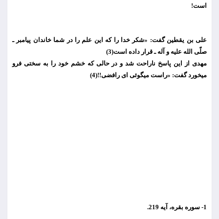
است!
علی بن یقطین گفت: «شكر خدا را كه این علم را در شما خاندان پیامبر ـ
صلّی الله علیه و آله ـ قرار داده است(3)
مهدی از این پاسخ ناراحت شد و در حالی كه خشم خود را به سختی فرو
می
خورد گفت: «راست می
گوئی ای رافضی!!(4)
1- سوره بقره، آیه 219.