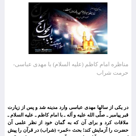
مناظره امام کاظم (علیه السلام) با مهدی عباسی-
حرمت شراب
در یكی از سالها مهدی عباسی وارد مدینه شد و پس از زیارت
قبر پیامبر ـ صلّی الله علیه و آله ـ با امام كاظم ـ علیه السلام ـ
ملاقات كرد و برای آن كه به گمان خود از نظر علمی آن
حضرت را آزمایش كند! بحث «خَمر» (شراب) در قرآن را پیش