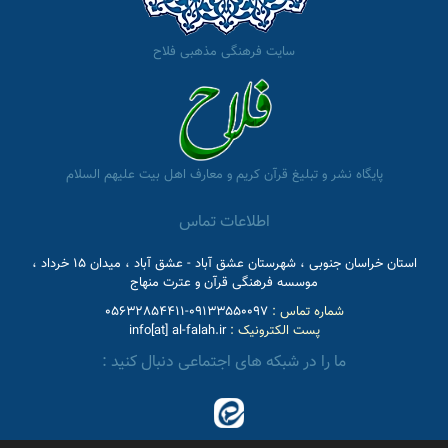
سایت فرهنگی مذهبی فلاح
پایگاه نشر و تبلیغ قرآن کریم و معارف اهل بیت علیهم السلام
اطلاعات تماس
استان خراسان جنوبی ، شهرستان عشق آباد - عشق آباد ، میدان 15 خرداد ،
موسسه فرهنگی قرآن و عترت منهاج
شماره تماس :
09133550097-05632854411
پست الکترونیک :
info[at] al-falah.ir
ما را در شبکه های اجتماعی دنبال کنید :