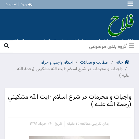
ورود | عضویت
پایگاه نشر و تبلیغ قرآن کریم و معارف اهل بیت علیهم السلام [ موسسه فرهنگی قرآن و
عترت منهاج عشق آباد ]
گروه بندی موضوعی
خانه
مطالب و مقالات
احكام واجب و حرام
واجبات و محرمات در شرع اسلام -آيت الله مشكيني (رحمة الله
عليه )
واجبات و محرمات در شرع اسلام -آيت الله مشكيني
(رحمة الله عليه )
زمان تقریبی مطالعه : 1 دقیقه
تاریخ : 26 خرداد 1391