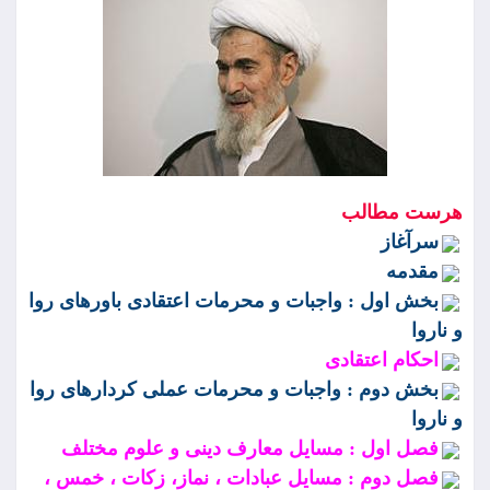
هرست مطالب
سرآغاز
مقدمه
بخش اول : واجبات و محرمات اعتقادى باورهاى روا
و ناروا
احكام اعتقادى
بخش دوم : واجبات و محرمات عملى كردارهاى روا
و ناروا
فصل اول : مسايل معارف دينى و علوم مختلف
فصل دوم : مسايل عبادات ، نماز، زكات ، خمس ،