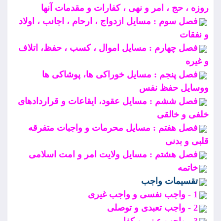
روزه ، حج ، امر و نهى ، كفارات و مقدمات آنها
فصل سوم : مسايل ازدواج ، ارحام ، اجانب ، اولاد
و نفقات
فصل چهارم : مسايل اموال ، كسب ، حفظ، اتلاف
و غيره
فصل پنجم : مسايل خوراكى ها، پوشاكى ها
ووسايل حفظ نفس
فصل ششم : مسايل عقود، ايقاعات و قراردادهاى
خلفى و خالقى
فصل هفتم : مسايل محرمات و واجبات متفرقه
قلبى و بدنى
فصل هشتم : مسايل ولايت امر و امت اسلامى
خاتمه
تقسيمات واجب
1 - واجب نفسى و واجب غيرى
2 - واجب تعبدى و توصلى