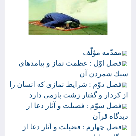
مقدّمه مؤلّف
فصل اوّل : عظمت نماز و پيامدهاى
سبك شمردن آن
فصل دوّم : شرايط نمازى كه انسان را
از كردار و گفتار زشت بازمى دارد
فصل سوّم : فضيلت و آثار دعا از
ديدگاه قرآن
فصل چهارم : فضيلت و آثار دعا از