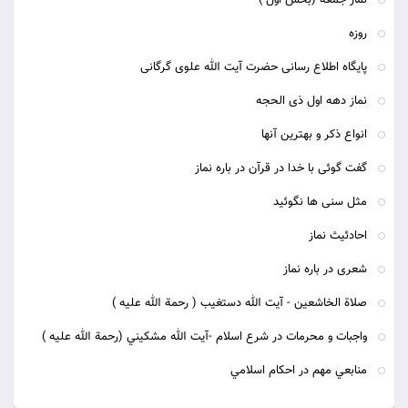
نماز جمعه (بخش اول )
روزه
پایگاه اطلاع رسانی حضرت آیت الله علوی گرگانی
نماز دهه اول ذی الحجه
انواع ذکر و بهترین آنها
گفت گوئی با خدا در قرآن در باره نماز
مثل سنی ها نگوئید
احادئیث نماز
شعری در باره نماز
صلاة الخاشعين - آيت الله دستغيب ( رحمة الله عليه )
واجبات و محرمات در شرع اسلام -آيت الله مشكيني (رحمة الله عليه )
منابعي مهم در احكام اسلامي