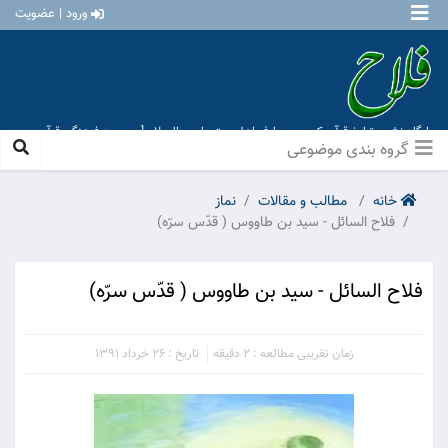
ورود | عضویت
پایگاه نشر و تبلیغ قرآن کریم و معارف اهل بیت علیهم السلام [ موسسه فرهنگی قرآن و
عترت منهاج عشق آباد ]
گروه بندی موضوعی
خانه
مطالب و مقالات
نماز
فلاح السائل - سيد بن طاووس ( قدّس سرّه)
فلاح السائل - سيد بن طاووس ( قدّس سرّه)
زمان تقریبی مطالعه : 2 دقیقه
تاریخ : 26 خرداد 1391