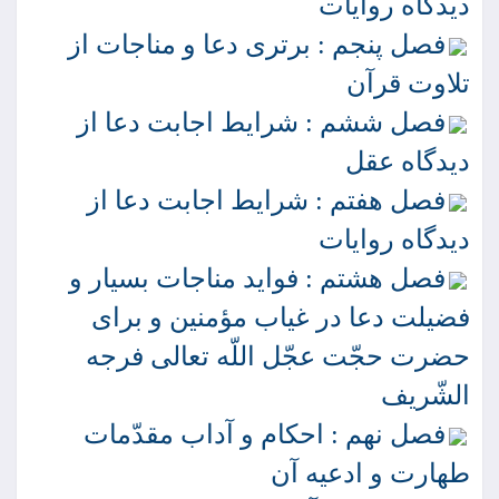
ديدگاه روايات
فصل پنجم : برترى دعا و مناجات از
تلاوت قرآن
فصل ششم : شرايط اجابت دعا از
ديدگاه عقل
فصل هفتم : شرايط اجابت دعا از
ديدگاه روايات
فصل هشتم : فوايد مناجات بسيار و
فضيلت دعا در غياب مؤمنين و براى
حضرت حجّت عجّل اللّه تعالى فرجه
الشّريف
فصل نهم : احكام و آداب مقدّمات
طهارت و ادعيه آن