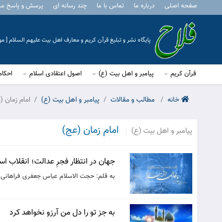
صفحه اصلی
درباره ما
تماس با ما
چند رسانه ای
پرسش و پاسخ م
پایگاه نشر و تبلیغ قرآن کریم و معارف اهل بیت علیهم السلام [ 
قرآن کریم
پیامبر و اهل بیت (ع)
اصول اعتقادی اسلام
احکام
خانه
مطالب و مقالات
پیامبر و اهل بیت (ع)
امام زمان (
امام زمان (عج)
پیامبر و اهل بیت (ع)
جهان در انتظار فجرِ عدالت؛ انقلاب ا
به قلم: حجت الاسلام عباس جعفری فراهانی
به جز تو را دل من آرزو نخواهد کرد