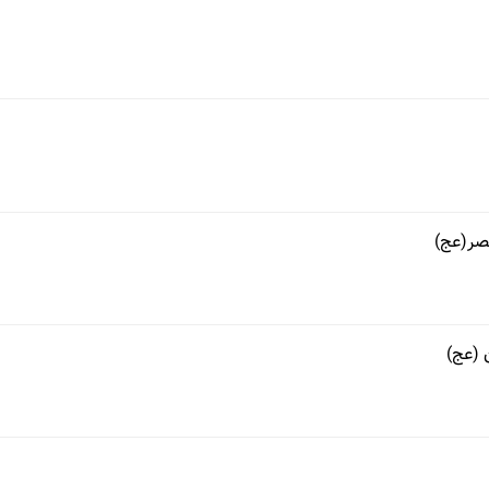
صر(عج)
 (عج)