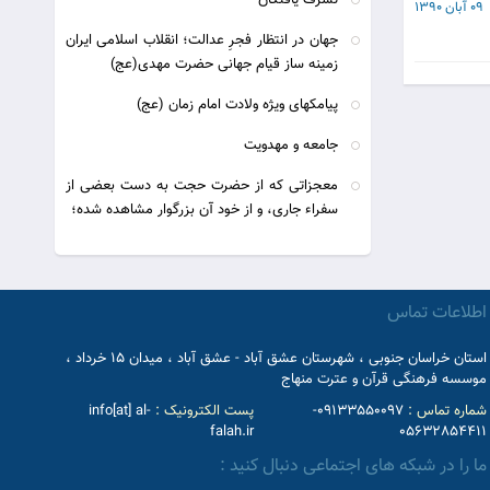
تشرف یافتگان
09 آبان 1390
جهان در انتظار فجرِ عدالت؛ انقلاب اسلامى ایران
زمینه ساز قیام جهانى حضرت مهدى(عج)
پیامکهای ویژه ولادت امام زمان (عج)
جامعه و مهدويت
معجزاتی که از حضرت حجت به دست بعضی از
سفراء جاری، و از خود آن بزرگوار مشاهده شده؛
اطلاعات تماس
استان خراسان جنوبی ، شهرستان عشق آباد - عشق آباد ، میدان 15 خرداد ،
موسسه فرهنگی قرآن و عترت منهاج
شماره تماس :
09133550097-
پست الکترونیک :
info[at] al-
falah.ir
05632854411
ما را در شبکه های اجتماعی دنبال کنید :