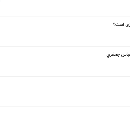
04 
وزی است؟
 عباس جعفري