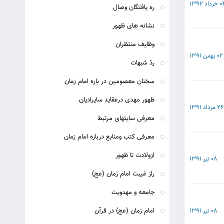
خرداد 1392
ره یافتگان وصال
نشانه های ظهور
وظایف منتظران
02 بهمن 1391
ردّ شبهات
سخنان معصومین در باره امام زمان
ظهور مهدی درعقاید سایرادیان
26 مرداد 1391
معرفی سایتهای مرتبط
معرفی کتب ومنابع درباره امام زمان
ازولادت تا ظهور
08 تیر 1391
راز غیبت امام زمان (عج)
جامعه و مهدویت
امام زمان (عج) در قرآن
08 تیر 1391