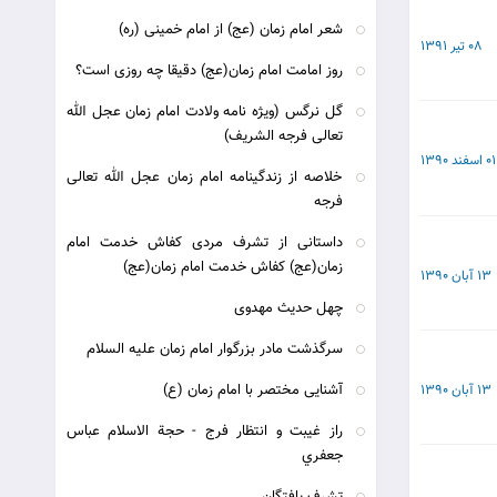
شعر امام زمان (عج) از امام خمینی (ره)
08 تیر 1391
روز امامت امام زمان(عج) دقیقا چه روزی است؟
گل نرگس (ویژه نامه ولادت امام زمان عجل الله
تعالی فرجه الشریف)
01 اسفند 1390
خلاصه از زندگینامه امام زمان عجل الله تعالی
فرجه
داستانی از تشرف مردی کفاش خدمت امام
زمان(عج) کفاش خدمت امام زمان(عج)
13 آبان 1390
چهل حدیث مهدوی
سرگذشت مادر بزرگوار امام زمان علیه السلام
آشنایی مختصر با امام زمان (ع)
13 آبان 1390
راز غيبت و انتظار فرج - حجة الاسلام عباس
جعفري