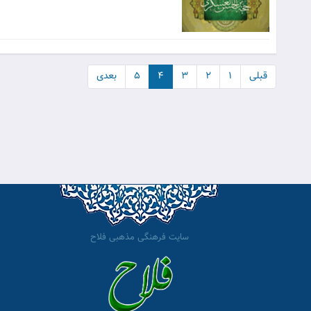
قبلی
۱
۲
۳
۴
۵
بعدی
سایت فرهنگی مذهبی فلاح