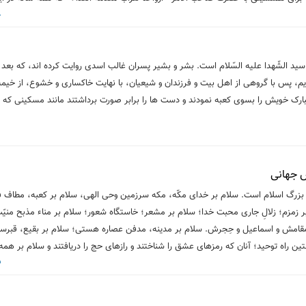
08
د الشّهدا علیه السّلام است. بشر و بشیر پسران غالب اسدى روایت کرده اند، که بعد ا
پس با گروهى از اهل بیت و فرزندان و شیعیان، با نهایت خاکسارى و خشوع، از خیمه
بارک خویش را بسوى کعبه نمودند و دست ها را برابر صورت برداشتند مانند مسکینى که ط
9
 جهانی
 بزرگ اسلام است. سلام بر خدای مکّه، مکه سرزمین وحی الهی، سلام بر کعبه، مطاف 
ر زمزم؛ زلالِ جاری محبت خدا؛ سلام بر مشعر؛ خاستگاه شعور؛ سلام بر مناء مذبح منیّ
 مقامش و اسماعیل و حِجرش. سلام بر مدینه، مدفن عصاره هستی؛ سلام بر بقیع، قبرس
ن راه توحید؛ آنان که رمزهای عشق را شناختند و رازهای حج را دریافتند و سلام بر همه
15