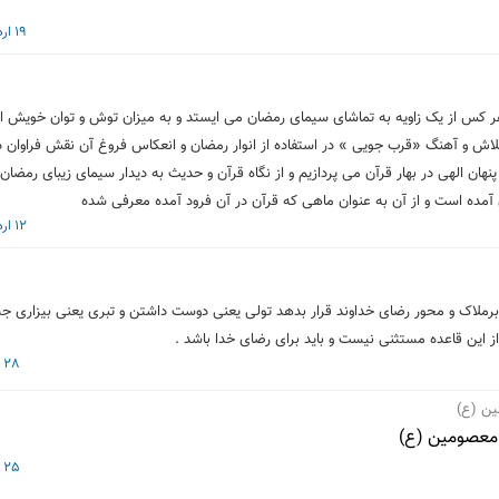
19 اردیبهشت 1398
 هر کس از یک زاویه به تماشای سیمای رمضان می ایستد و به میزان توش و توان خویش از
لاش و آهنگ «قرب جویی » در استفاده از انوار رمضان و انعکاس فروغ آن نقش فراوان دا
پنهان الهی در بهار قرآن می پردازیم و از نگاه قرآن و حدیث به دیدار سیمای زیبای رمضان
 آمده است و از آن به عنوان ماهی که قرآن در آن فرود آمده معرفی شده
12 اردیبهشت 1398
رملاک و محور رضای خداوند قرار بدهد تولی یعنی دوست داشتن و تبری یعنی بیزاری جس
 این قاعده مستثنی نیست و باید برای رضای خدا باشد .
28 فروردین 1398
ین (ع)
ت معصومین (ع)
25 فروردین 1398