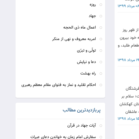
روزه
 مرداد 1399
جهاد
اعمال ماه ذی الحجه
ز ظهر روز
 خود بیرون
امربه معروف و نهی از منکر
عام طلبد، و
تولّی و تبرّی
1 مرداد 1398
دعا و نیایش
راه بهشت
احکام تقلید و نماز به فتوای مقام معظم رهبری
فرشتگان
ت؛ سلام بر
تان کهکشان
پربازدیدترین مطالب
 عاشقان
 مرداد 1398
آیات جهاد در قرآن
سفارش امام زمان به خواندن دعای عبرات