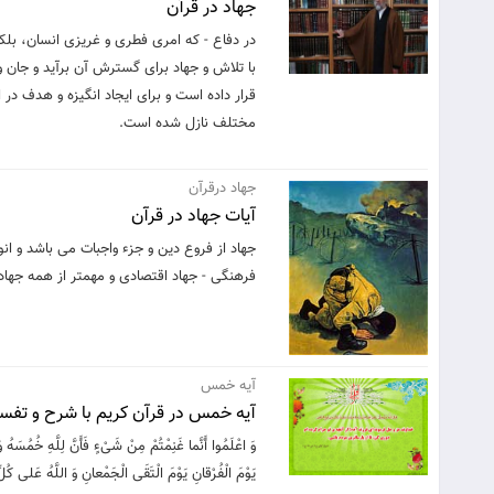
جهاد در قرآن
در دفاع - که امری فطری و غریزی انسان، بلکه
با تلاش و جهاد برای گسترش آن برآید و جان و 
قرار داده است و برای ایجاد انگیزه و هدف در
مختلف نازل شده است.
جهاد درقرآن
آیات جهاد در قرآن
جهاد از فروع دین و جزء واجبات می باشد و ان
فرهنگی - جهاد اقتصادی و مهمتر از همه جهاد ب
آیه خمس
آیه خمس در قرآن کریم با شرح و تفسی
وَ اعْلَمُوا أَنَّما غَنِمْتُمْ مِنْ شَیْ‏ءٍ فَأَنَّ لِلَّهِ خُمُسَهُ
یَوْمَ الْفُرْقانِ یَوْمَ الْتَقَی الْجَمْعانِ وَ اللَّهُ عَلی‏ کُل