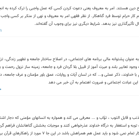
ز فروع دین هستند. امر به معروف یعنی دعوت کردن کسی که عمل واجبی را ترک کرده به انج
م کار حرام توسط فرد گناهکار. از نظر فقهی امر به معروف و نهی از منکر بر کسی واجب
تأثیرگذاری نیز بدهد. شرایط دیگری نیز برای وجوب آن گفته‌اند.
31 خر
 عنوان پشتوانه مالی برنامه های اجتماعی، در اصلاح ساختار جامعه و تطهیر زندگی، تز
جود تعابیر بلند و عبرت آموز از قبیل بلا گردان فرد و جامعه، زمینه ساز نزول رحمت و 
خداوند، ذکر عملی و... که در لسان آیات و روایات، عمق باور مؤمنان و عرف جامعه، د
 این عبادت اجتماعی و ضرورت اهتمام به آن خبر می دهد
20 خ
لذنب و قابل التوب ، توّاب و ... معرفی می کند و همواره به انسانهای مؤمنی که دجار اشتب
توبه و استغفار به درگاه خداوند عذرخواهی کنند و موجبات بخشش گناهانشان فراهم گردد
مشخص است که تنها با گفتن کلمه استغفار کار تمام نمی شود و باید عمل هم همراهش باشد در این ج