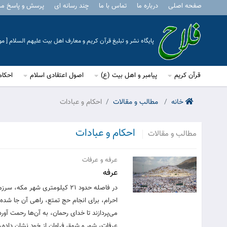
صفحه اصلی
درباره ما
تماس با ما
چند رسانه ای
پرسش و پاسخ م
پایگاه نشر و تبلیغ قرآن کریم و معارف اهل بیت علیهم السلام [ 
قرآن کریم
پیامبر و اهل بیت (ع)
اصول اعتقادی اسلام
احکام
خانه
مطالب و مقالات
احکام و عبادات
احکام و عبادات
مطالب و مقالات
عرفه و عرفات
عرفه
در فاصله حدود 21 کیلومتری ش
احرام، برای انجام حج تمتع، راهی آن جا شده 
می‌‌پردازند تا خدای رحمان، به آن‌ها رحمت آور
عرفات، شور و شوق فراوان از خود نشان داده،