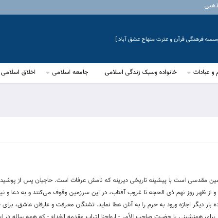
ذهبی
موسسه فرهنگی قرآن و عترت منهاج عشق آباد ]
 و عبادات
خانواده وسبک زندگی اسلامی
جامعه اسلامی
اخلاق اسلامی
هر مکه، سرزمین مقدسی است با پیشینه تاریخی دیرینه که نامش عرفات است. حاجیان پس از پوشی
و از ظهر روز نهم ذی الحجه تا غروب آفتاب، در این سرزمین وقوف می‌کنند و به دعا و نی
ده بار دیگر اجازه ورود به حرم را به آنان عطا نماید. تشنگان معرفت و عارفان عاشق، برای
 برای همنشینی با حضرت صاحب الأمر - ارواحنا لتراب مقدمه الفداء - که همه ساله در 