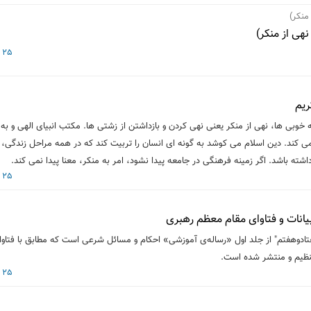
منکر)
هی از منکر)
25 فروردین 1398
ریم
ه خوبی ها، نهی از منکر یعنی نهی کردن و بازداشتن از زشتی ها. مکتب انبیای الهی و 
 کند. دین اسلام می کوشد به گونه ای انسان را تربیت کند که در همه مراحل زندگی، 
ه باشد. اگر زمینه فرهنگی در جامعه پیدا نشود، امر به منکر، معنا پیدا نمی کند.
25 فروردین 1398
یانات و فتاوای مقام معظم رهبری
تادوهفتم" از جلد اول «رساله‌ی آموزشی» احکام و مسائل شرعی است که مطابق با فتا
 تنظیم و منتشر شده است.
25 فروردین 1398