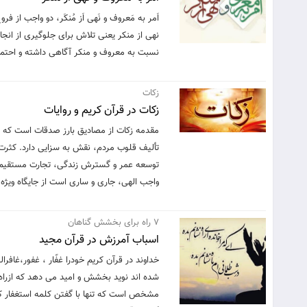
اَمر به مَعروف و نَهی اَز مُنکَر، دو واجب ا
نهی از منکر یعنی تلاش برای جلوگیری از انجا
نسبت به معروف و منکر آگاهی داشته و احتمال 
زکات
زکات در قرآن کریم و روایات
مقدمه زکات از مصادیق بارز صدقات است که به
تألیف قلوب مردم، نقش به سزایی دارد. کثرت و
توسعه عمر و گسترش زندگی، تجارت مستقیم با 
واجب الهی، جاری و ساری است از جایگاه ویژه
7 راه برای بخشش گناهان
اسباب آمرزش در قرآن مجيد
خداوند در قرآن کریم خودرا غفّار ، غفور،غافرا
شده اند نوید بخشش و امید می دهد که ازراه 