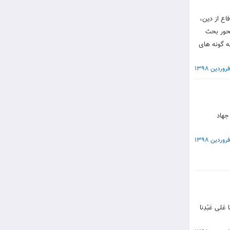
اع از دین،
محور بحث
ه گونه های
جهاد
نا عَلی‏ عَبْدِنا