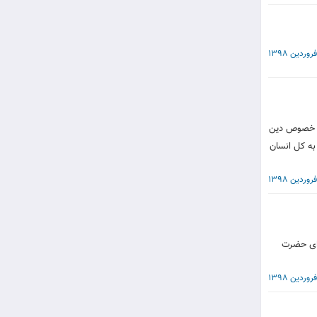
به خصوص دین
به کل انسان
وای حضرت