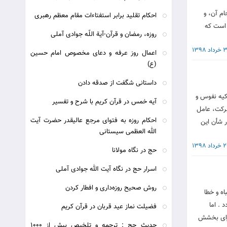
ام آن، و
احکام تقلید برابر استفتاءات مقام معظم رهبری
 است که
روزه، رمضان و قرآن-آیة اللّه جوادی آملی
داد 1398
اعمال روز عرفه و دعای مخصوص امام حسین
(ع)
داستانی شگفت از صدقه دادن
کیه نفوس و
آیه خمس در قرآن کریم با شرح و تفسیر
برکت، عامل
احکام روزه به فتوای مرجع عالیقدر حضرت آیت
ر شأن این
الله العظمی سیستانی
رداد 1398
حج در نگاه مولانا
اسرار حج در نگاه آیت الله جوادی آملی
روش صحیح روزه‌داری و افطار کردن
اه و خطا
 . اما
فضیلت نماز عید قربان در قرآن کریم
ا 7 مورد از راهکارهای قرآن برای بخشش
حديث حج : ترجمه و تلخيصِ بيش از 1000