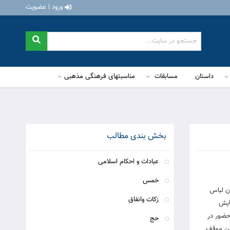
ورود | عضویت
داستان
مسابقات
مناسبتهای فرهنگی مذهبی
بخش بندی مطالب
عبادات و احکام اسلامی
خمس
دن لباس
زکات وانفاق
ایش
 حضور در
حج
این موقف