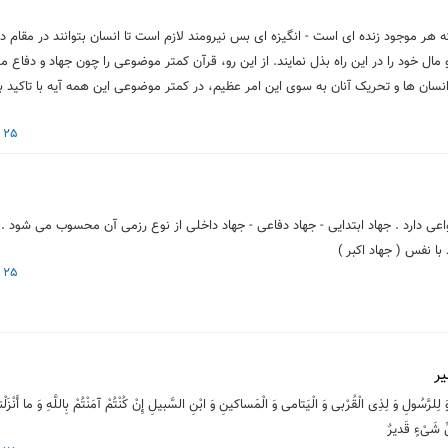
 هر موجود زنده ای است - انگیزه ای بس نیرومند لازم است تا انسان بتوانند در مقام دف
مال خود را در این راه بذل نمایند. از این رو، قرآن کمتر موضوعی را چون جهاد و دفاع 
 انسان ها و تحریک آنان به سوی این امر عظیم، در کمتر موضوعی این همه آیه با تاکید ب
25 فروردین 1398
واعی دارد . جهاد ابتدایی - جهاد دفاعی - جهاد داخلی از نوع رزمی آن محسوب می شود . 
ا نفس ( جهاد اکبر )
25 فروردین 1398
ر
 وَ لِلرَّسُولِ وَ لِذِی الْقُرْبی‏ وَ الْیَتامی‏ وَ الْمَساکینِ وَ ابْنِ السَّبیلِ إِنْ کُنْتُمْ آمَنْتُمْ بِاللَّهِ وَ ما أَنْزَلْ
ِّ شَیْ‏ءٍ قَدیرٌ