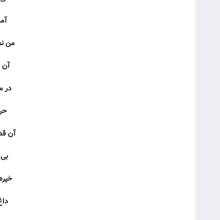
آمد
من نم
آن 
در م
حر
آن قد
بی 
خیره
داغ