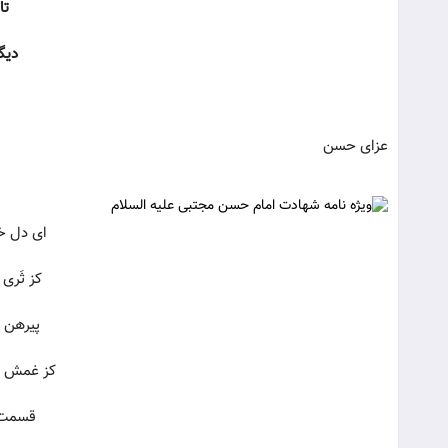
تا
دیگ
عزاى حسن
اى دل خ
كز ثَرى 
پیرهن 
کز غمش چ
قسمت آ