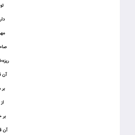
تو
دار
مهر
صاحب
ریزه‌
آن ق
بر 
از
بر 
آن ق