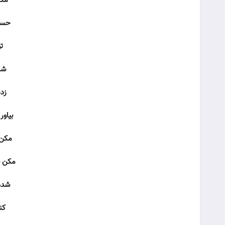
مکن
حسین
ت
شد
زد
بیاو
مکن 
مکن ش
شدم
کن