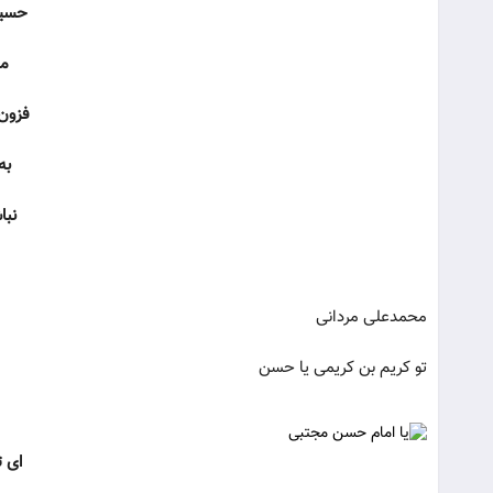
حسین
مر
فزون
به
نبا
محمدعلی مردانی
تو کریم بن کریمی یا حسن
ای ت