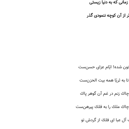
 زمانی که به دنیا زیستی
ر از آن کوچه ننمودی گذر
ون شده! ایّام عزاى حسن‌ست
تا به ثریّا همه بیت الحزن‌ست
چاك زنم در غم آن گوهر پاك
اك ملك را به فلك پیرهن‌ست
ل عبا اى فلك از گردش تو