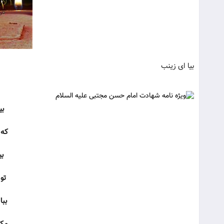
بیا ای زینب
بی
که 
بی
تو
ببا