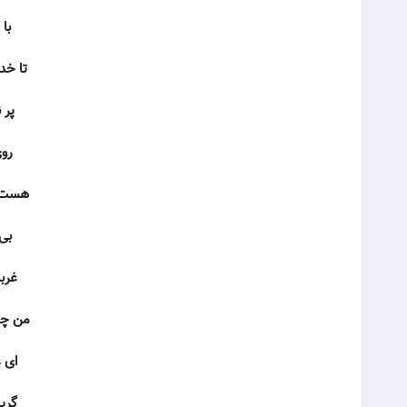
با
تا خد
پر 
روی
هست ا
بی
غرب
من چه
ای 
گری