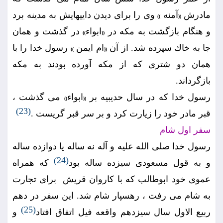
مادرش
آمنه
وى را براى ديدن داييهايش به مدينه برد
))
((
و هنگام بازگشت به مكه در
ابواء
در گذشت و همان
))
((
جا به خاك سپرده شد. از آن
ام ايمن
رسول خدا را با
))
((
همان دو شترى كه از مكه آورده بودند به مكه
بازگرداند.
رسول خدا كه در سال حديبيه بر
ابواء
مى گذشت ،
))
((
(23)
قبر مادر خود را زيارت كرد و بر سر قبر گريست .
سفر اول شام
رسول خدا صلى الله عليه و آله نه ساله يا دوازده ساله
(24)
و به قول مسعودى سيزده ساله بود
كه همراه
عموى خود ابوطالب كه با كاروان قريش ‍ براى تجارت
به شام مى رفت ، رهسپار شام شد. اين سفر در دهم
(25)
ربيع الاول سال سيزدهم واقعه فيل اتفاق افتاد
و