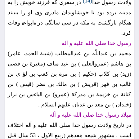
(14)
ولادت رسول خدا
در سفرى كه فرزند خويش را به
مدينه برده بود تا خويشاوندان مادرى وى او را ببينند
هنگام بازگشت به مكه در سى سالگى در
ابواء
وفات
))
((
كرد.
رسول خدا صلى الله عليه و آله
محمد بن عبداللّه بن عبدالمطلب (شيبة الحمد، عامر)
بن هاشم (عمروالعلى ) بن عبد مناف (مغيرة بن قصى
(زيد) بن كلاب (حكيم ) بن مرة بن كعب بن لؤ ى بن
غالب بن فهر (قريش ) بن مالك بن نضر (قيس ) بن
كنانة بن خزيمة بن مدركة (عمرو) بن الياءس بن نزار
(خلدان ) بن معد بن عدنان عليهم السلام .
ميلاد رسول خدا صلى الله عليه و آله
در تاريخ ولادت رسول خدا صلى الله عليه و آله اختلاف
است : مشهور شيعه هفدهم (ربيع الاول ، 53 سال قبل