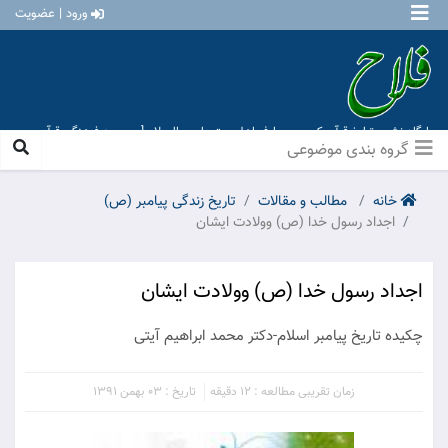
ورود | عضویت
پایگاه نشر و تبلیغ قرآن کریم و معارف اهل بیت علیهم السلام [ موسسه فرهنگی قرآن و
عترت منهاج عشق آباد ]
گروه بندی موضوعی
خانه
مطالب و مقالات
تاریخ زندگی پیامبر (ص)
اجداد رسول خدا (ص) وولادت ایشان
اجداد رسول خدا (ص) وولادت ایشان
چكيده تاريخ پيامبر اسلام-دكتر محمد ابراهيم آيتى
زمان تقریبی مطالعه : 12 دقیقه
تاریخ : 03 بهمن 1391