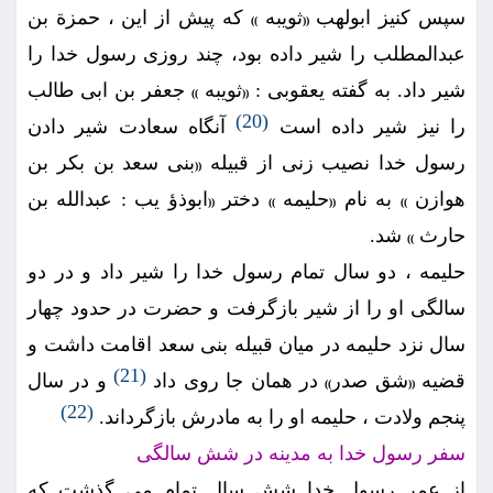
سپس كنيز ابولهب
ثويبه
كه پيش از اين ، حمزة بن
))
((
عبدالمطلب را شير داده بود، چند روزى رسول خدا را
شير داد. به گفته يعقوبى :
ثويبه
جعفر بن ابى طالب
))
((
(20)
را نيز شير داده است
آنگاه سعادت شير دادن
رسول خدا نصيب زنى از قبيله
بنى سعد بن بكر بن
((
هوازن
به نام
حليمه
دختر
ابوذؤ يب : عبدالله بن
((
))
((
))
حارث
شد.
))
حليمه ، دو سال تمام رسول خدا را شير داد و در دو
سالگى او را از شير بازگرفت و حضرت در حدود چهار
سال نزد حليمه در ميان قبيله بنى سعد اقامت داشت و
(21)
قضيه
شق صدر
در همان جا روى داد
و در سال
))
((
(22)
پنجم ولادت ، حليمه او را به مادرش بازگرداند.
سفر رسول خدا به مدينه در شش سالگى
از عمر رسول خدا شش سال تمام مى گذشت كه