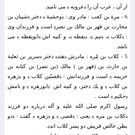
از آن ، عرب آن را
عروبه
مى ناميد.
))
((
6 - مرة بن كعب : مادر وى :
وحشية
دختر
شيبان بن
((
))
((
محارب بن فهر بن مالك بن نضر
است و فرزندان وى
))
:
كلاب
،
تيم
،
يقظه
، و كنيه اش
ابويقظه
مى
))
((
))
((
))
((
))
((
باشد.
5 - كلاب بن مّره : مادرش
هند
دختر
سرير بن ثعلبة
((
))
((
بن حارث بن (فهر بن ) مالك (بن نضر) بن كنانه بن
خزيمه
است و فرزندانش :
قصىّبن كلاب
و
زهره
((
))
((
))
بن كلاب
و يك دختر، و كنيه اش ‍
ابوزهره
و نامش
))
((
))
حكيم
است .
))
((
رسول اكرم صلى الله عليه و آله درباره دو فرزند
كلاب بن مره
يعنى :
قصى
و
زهره
گفت :
دو
((
))
((
))
((
))
((
بطن خالص قريش دو پسر كلاب اند
.
))