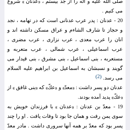
صلى الله عليه و آله را از جد بيستم ،
عدنان
شروع
))
((
مى كنيم .
20 - عدنان : پدر عرب عدنانى است كه در تهامه ، نجد
و حجاز تا شارف الشاءم و عراق مسكن داشته اند و
انان را عرب معدى ، عرب نزارى ، عرب مضرى ،
عرب اسماعيلى ، عرب شمالى ، عرب متعربه و
مستعربه ، بنى اسماعيل ، بنى مشرق ، بنى قيدار مى
گويند و نسبشان به اسماعيل بن ابراهيم عليه السلام
(2)
مى رسد.
عدنان دو پسر داشت :
معدّ
و
عكّ
كه
بنى غافق
از
))
((
))
((
))
((
عكّ
پديد آمده بودند.
))
((
19 - معدّ بن عدنان :
عدنان
با فرزندان خويش به
))
((
سوى يمن رفت و همان جا بود تا وفات يافت . او را چند
پسر بود كه معدّ بر همه آنها سرورى داشت . مادر معدّ