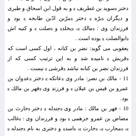
دختر
سويد بن غطريف
و به قول ابن اسحاق و طبرى
))
((
و ديگران
برّه
دختر
مرّبن ادّبن طابخه
بود و
))
((
))
((
فرزندان وى :
مالك
،
يخلد
و
صلت
و كنيه اش
))
((
))
((
))
((
ابوالصلت
بوده است .
))
((
يعقوبى مى گويد: نضر بن كنانه ، اول كسى است كه
قريش
ناميده شد و به اين ترتيب كسى كه از
))
((
فرزندان نضر بن كنانه نباشد
قرشى
نيست .
))
((
11 - مالك بن نضر: مادر وى
عاتكه
دختر
عدوان بن
((
))
((
عمرو بن قيس بن عيلان
و فرزند وى
فهر بن مالك
))
((
))
بود.
10 - فهر بن مالك : مادر وى
جندله
دختر
حارث بن
((
))
((
مضاض بن عمرو جرهمى
بود و فرزندان وى :
غالب
((
))
،
محارب
،
حارث
،
اسد
و دخترى به نام
جندله
))
((
))
((
))
((
))
((
))