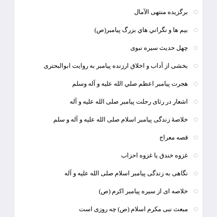
برگزیده منتهی الآمال
بيم ها و نگراني هاي بزرگ پيامبر(ص)
چهل حدیث سیره نبوی
بخشی از آداب و اخلاق ارزنده پیامبر به روایت ابوالبحتری
هجرت پيامبر اعظم صلي الله عليه و آله وسلم
اشعار در رثای رحلت پیامبر صلی الله علیه و آله
خلاصۀ زندگی پیامبر اسلام صلی الله علیه و آله و سلم
قصه معراج
غزوه خندق یا غزوه احزاب
نگاهی به زندگی پیامبر اسلام صلی الله علیه و آله
خلاصه ای از سیره پیامبر اکرم (ص)
مبعث نبی مکرم اسلام (ص) چه روزی است