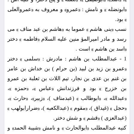
))
((
))
((
))
((
))
ابونضله
و نامش :
عمرو
و معروف به
عمروالعلى
((
))
((
))
((
بود.
))
نسب
بنى هاشم
عموما به
هاشم بن عبد مناف
مى
))
((
))
((
رسد و مادر اميرالمؤ منين عليه السلام
فاطمه
دختر
))
((
اسد بن هاشم
است .
))
((
1 - عبدالمطلب بن هاشم : مادرش :
سلمى
دختر
))
((
عمرو بن زيد بن لبيد (بن حرام ) بن خداش بن عامر
((
بن غنم بن عدى بن نجار، تيم اللات بن ثعلبة بن عمرو
بن خزرج
بود و فرزندانش
عباس
،
حمزه
،
))
((
))
((
))
عبدالله
،
ابوطالب
(عبدمناف )،
زبير
،
حارث
،
))
((
))
((
))
((
))
((
حجل
(غيداق )،
مقوم
(عبدالكعبه )،
ضرارابولهب
))
((
))
((
))
((
(عبدالعزى )
قشم
و شش دختر.
))
((
كنيه عبدالمطلب
ابوالحارث
و نامش
شيبة الحمد
و
))
((
))
((