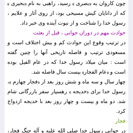
چون كاروان به
بصرى
رسيد، راهبى به نام
بحيرى
))
((
))
((
كه از دانايان كيش مسيحى بود، از روى آثار و علايم ،
رسول خدا را شناخت و از نبوت آينده وى خبر داد.
حوادث مهم در دوران جوانى ، قبل از بعثت
در ترتيب وقوع اين حوادث كم و بيش اختلاف است و
مسعودى ترتيب و فاصله تاريخى آنها را چنين گفته
است : ميان ميلاد رسول خدا كه در عام الفيل بوده
است و
عام الفجار
بيست سال فاصله شد.
))
((
چهار سال و سه ماه و شش روز بعد از
فجار چهارم
،
))
((
رسول خدا براى
خديجه
رهسپار سفر بازرگانى شام
))
((
شد. دو ماه و بيست و چهار روز بعد با خديجه ازدواج
كرد.
فجار
در جوانى رسول خدا صلى الله عليه و آله جنگ فجار،