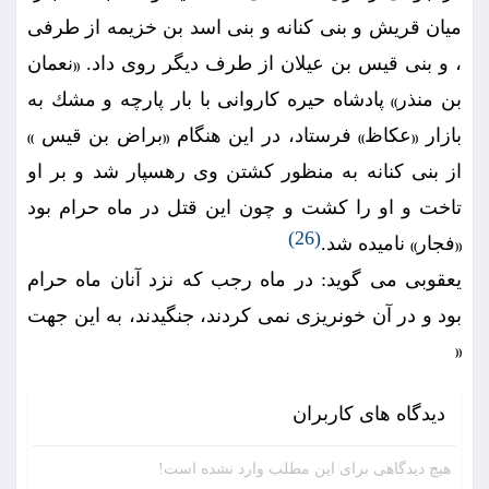
ميان قريش و بنى كنانه و بنى اسد بن خزيمه از طرفى
، و بنى قيس بن عيلان از طرف ديگر روى داد.
نعمان
((
بن منذر
پادشاه حيره كاروانى با بار پارچه و مشك به
))
بازار
عكاظ
فرستاد، در اين هنگام
براض بن قيس
))
((
))
((
از بنى كنانه به منظور كشتن وى رهسپار شد و بر او
تاخت و او را كشت و چون اين قتل در ماه حرام بود
(26)
فجار
ناميده شد.
))
((
يعقوبى مى گويد: در ماه رجب كه نزد آنان ماه حرام
بود و در آن خونريزى نمى كردند، جنگيدند، به اين جهت
((
دیدگاه های کاربران
هیچ دیدگاهی برای این مطلب وارد نشده است!