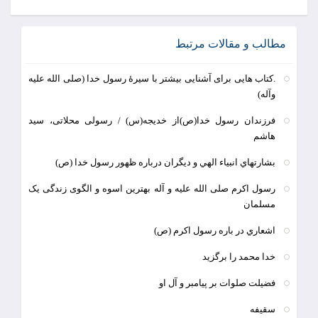
مطالب و مقالات مرتبط
.کتاب هایی برای آشنایی بیشتر با سیرۀ رسول خدا (صلی الله علیه
وآله)
فرزندان رسول خدا(ص)از خدیجه(س) / رسولی محلاتی، سید
هاشم
بشارتهاي انبياء الهي و ديگران درباره ظهور رسول خدا (ص)
رسول اکرم صلی الله علیه و آله بهترین اسوه و الگوی زندگی یک
مسلمان
اشعاري در باره رسول اكرم (ص)
خدا محمد را برگزید
فضیلت صلوات بر پیامبر و آل او
سقیفه