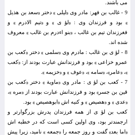
مى باشند.
9 - غالب بن فهر: مادر وى
ليلى
دختر
سعد بن هذيل
((
))
((
بود و فرزندان وى :
لؤ ى
و
تيم الادرم
و
))
((
))
((
))
فغرزندان تيم بن غالب ،
بنو اءدرم بن غالب
معروف
))
((
شده اند.
8 - لؤ ى بن غالب : مادرم وى
سلمى
دختر
كعب بن
((
))
((
عمرو خزاعى
بود و فرزندانش عبارت بودند از:
كعب
((
))
،
عامر
،
سامه
،
عوف
و
خزيمه
.
))
((
))
((
))
((
))
((
))
7 - كعب بن لؤ ى : مادر وى
ماوية
دختر
كعب بن
((
))
((
قين بن جسر
بود و فرزندانش عبارت بودند از
مره
،
))
((
))
عدى
و
هصيص
و كنيه اش
ابوهصيص
بود.
))
((
))
((
))
((
كعب بن لؤ ى از همه فرزندان پدرش بزرگوارتر و
ارجمندتر بود، وى اولين كسى است كه در خطبه اش
اما بعد
گفت و روز جمعه را
جمعه
ناميد، زيرا پيش
))
((
))
((