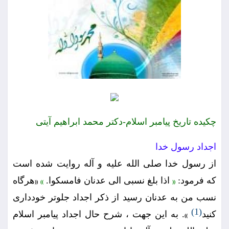
چكيده تاريخ پيامبر اسلام-دكتر محمد ابراهيم آيتى
اجداد رسول خدا
از رسول خدا صلى الله عليه و آله روايت شده است
كه فرمود:
اذا بلغ نسبى الى عدنان فامسكوا.
هرگاه
((
))
((
نسب من به عدنان رسيد از ذكر اجداد جلوتر خوددارى
(1)
كنيد
. به اين جهت ، شرح حال اجداد پيامبر اسلام
))