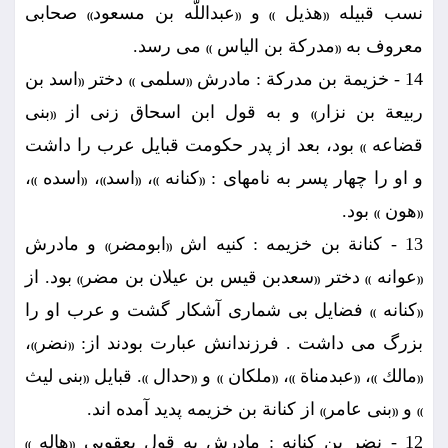
نسب قبيله
هذيل
و
عبداللّه بن مسعود
صحابى
))
((
))
((
معروف به
مدركة بن الياس
مى رسد.
))
((
14 - خزيمة بن مدركة : مادرش
سلمى
دختر
اسد بن
((
))
((
ربيعة بن نزار
و به قول ابن اسحاق زنى از
بنى
((
))
قضاعه
بود، بعد از پدر حكومت قبايل عرب را داشت
))
و او را چهار پسر به نامهاى :
كنانه
،
اسد
،
اسده
،
))
((
))
((
))
((
هون
بود.
))
((
13 - كنانة بن خزيمه : كنيه اش
ابومضر
و مادرش
))
((
عوانه
دختر
سعدبن قيس بن عيلان بن مضر
بود. از
))
((
))
((
كنانه
فضايل بى شمارى آشكار گشت و عرب او را
))
((
بزرگ مى داشت . فرزندانش عبارت بودند از:
نضر
،
))
((
مالك
،
عبدمناة
،
ملكان
و
حدال
. قبايل
بنى ليث
((
))
((
))
((
))
((
))
((
و
بنى عامر
از كنانة بن خزيمه پديد آمده اند.
))
((
))
12 - نضر بن كنانه : مادرش به قول يعقوبى
هاله
))
((