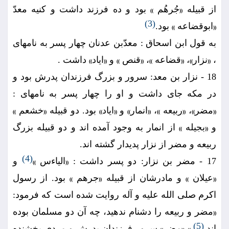
از قبيله
جُرهُم
بود و ده فرزند داشت و كنيه معدّ
))
((
(3)
ابوقضاعه
بود.
))
((
به قول ابن اسحاق : معدّبن عدنان چهار پسر به نامهاى
،
نزار
،
قضاعه
،
قنص
و
اياد
داشت .
))
((
))
((
))
((
))
((
18 - نزار بن معد: سرور و بزرگ فرزندان پدرش بود و
در مكه جاى داشت و او را چهار پسر به نامهاى :
مضر
،
ربيعه
،
انمار
و
اياد
بود. دو قبيله
خشعم
))
((
))
((
))
((
))
((
))
((
و
بجيله
از انمار به وجود آمده اند و دو قبيله بزرگ
))
((
ربيعه و مضر از نزار پديدار گشته اند.
(4)
17 - مضر بن نزار: دو پسر داشت :
الياءس
و
))
((
عيلان
و مادرشان از قبيله
جرهم
بود. از رسول
))
((
))
((
اكرم صلى الله عليه و آله روايت شده است كه فرمود:
مضر و ربيعه را دشنام ندهيد، چه آن دو مسلمان بوده
((
(5)
اند.
مضر
سرور فرزندان پدرش و مردى بخشنده