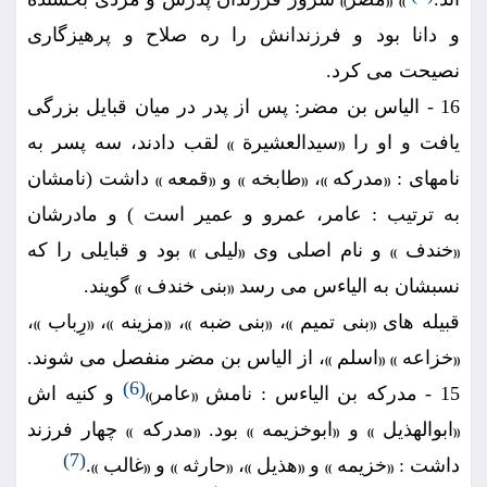
))
((
))
و دانا بود و فرزندانش را ره صلاح و پرهيزگارى
نصيحت مى كرد.
16 - الياس بن مضر: پس از پدر در ميان قبايل بزرگى
يافت و او را
سيدالعشيرة
لقب دادند، سه پسر به
))
((
نامهاى :
مدركه
،
طابخه
و
قمعه
داشت (نامشان
))
((
))
((
))
((
به ترتيب : عامر، عمرو و عمير است ) و مادرشان
خندف
و نام اصلى وى
ليلى
بود و قبايلى را كه
))
((
))
((
نسبشان به الياءس مى رسد
بنى خندف
گويند.
))
((
قبيله هاى
بنى تميم
،
بنى ضبه
،
مزينه
،
رِباب
،
))
((
))
((
))
((
))
((
خزاعه
اسلم
، از الياس بن مضر منفصل مى شوند.
))
((
))
((
(6)
15 - مدركه بن الياءس : نامش
عامر
و كنيه اش
))
((
ابوالهذيل
و
ابوخزيمه
بود.
مدركه
چهار فرزند
))
((
))
((
))
((
(7)
داشت :
خزيمه
و
هذيل
،
حارثه
و
غالب
.
))
((
))
((
))
((
))
((