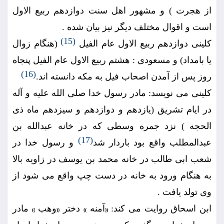
از هجرت ) و مشهور اهل سنت دوازدهم ربيع الاول
است و اقوال مختلف ديگر نيز بيان شده .
(15)
كلينى دوازدهم ربيع الاول عام الفيل
(هنگام زوال
يا بامداد) و مسعودى : هشتم ربيع الاول عام الفيل پنجاه
(16)
روز پس از آمدن اصحاب فيل به مكه دانسته اند.
كلينى مى نويسد: مادر رسول خدا صلى الله عليه و آله
در ايام تشريق (يازدهم و دوازدهم و سيزدهم ماه ذى
الحجه ) نزد جمره وسطى كه در خانه عبدالله بن
(17)
عبدالمطلب واقع بود باردار شد
و رسول خدا در
شعب ابى طالب در خانه محمد بن يوسف در زاويه بالا
به هنگام ورود به خانه در دست چپ واقع مى شود از
وى تولد يافت .
ابن اسحاق روايت مى كند:
آمنه
دختر
وهب
مادر
))
((
))
((