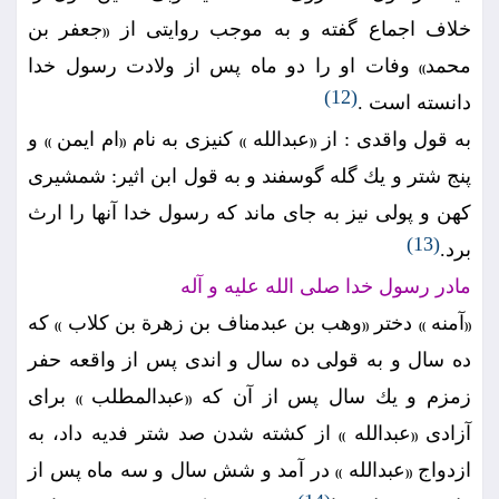
خلاف اجماع گفته و به موجب روايتى از
جعفر بن
((
محمد
وفات او را دو ماه پس از ولادت رسول خدا
))
(12)
دانسته است .
به قول واقدى : از
عبدالله
كنيزى به نام
ام ايمن
و
))
((
))
((
پنج شتر و يك گله گوسفند و به قول ابن اثير: شمشيرى
كهن و پولى نيز به جاى ماند كه رسول خدا آنها را ارث
(13)
برد.
مادر رسول خدا صلى الله عليه و آله
آمنه
دختر
وهب بن عبدمناف بن زهرة بن كلاب
كه
))
((
))
((
ده سال و به قولى ده سال و اندى پس از واقعه حفر
زمزم و يك سال پس از آن كه
عبدالمطلب
براى
))
((
آزادى
عبدالله
از كشته شدن صد شتر فديه داد، به
))
((
ازدواج
عبدالله
در آمد و شش سال و سه ماه پس از
))
((