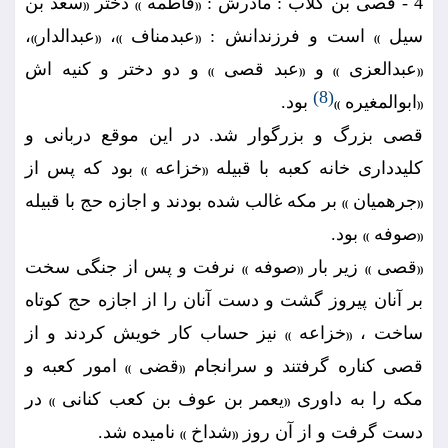
4 - قصى بن كلاب : مادرش :
فاطمه
دختر
سعد بن
((
))
((
سيل
است و فرزندانش :
عبدمناف
،
عبدالدار
،
))
((
))
((
))
عبدالعزى
و
عبد قصى
و دو دختر و كنيه اش
))
((
))
((
(8)
ابوالمغيره
بود.
))
((
قصى بزرگ و بزرگوار شد. در اين موقع دربانى و
كليددارى خانه كعبه با قبيله
خزاعه
بود كه پس از
))
((
جرهميان
بر مكه غالب شده بودند و اجازه حج با قبيله
))
((
صوفه
بود.
))
((
قصى
زير بار
صوفه
نرفت و پس از جنگى سخت
))
((
))
((
بر آنان پيروز گشت و دست آنان را از اجازه حج كوتاه
ساخت ،
خزاعه
نيز حساب كار خويش كردند و از
))
((
قصى كناره گرفتند و سرانجام
قضى
امور كعبه و
))
((
مكه را به داورى
يعمر بن عوف بن كعب كنانى
در
))
((
دست گرفت و از آن روز
شداخ
ناميده شد.
))
((