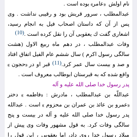
نام اولش ‍
عامر
بوده است .
))
((
عبدالمطلب ، سرور قريش بود و رقيبى نداشت . وى
پس از آن كه داستان اصحاب فيل به انجام رسيد،
(10)
اشعارى گفت ك يعقوبى آن را نقل كرده است .
وفات عبدالمطلب ، در دهم ماه ربيع الاول (هشت
سالگى رسول اكرم ) سال ششم عام الفيل اتفاق افتاد
(11)
و صد و بيست سال عمر كرد.
قبر او در
حجون
))
((
واقع شده كه به قبرستان ابوطالب معروف است .
پدر رسول خدا صلى الله عليه و آله
عبداللّه بن عبدالمطلب ، مادرش :
فاطمه
دختر
))
((
عمرو بن عائذ بن عمران بن محزوم
است . عبدالله
))
((
پدر رسول خدا صلى الله عليه و آله در بيست و پنج
سالگى وفات كرد. به قول مشهور وفات وى پيش از
ميلاد رسول خدا روى داد، اما يعقوبى ، اين قول را