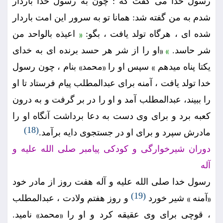
رسول خدا مى گفت كه : چون به رسول خدا باردار
شدم به من گفته شد: همانا تو به سرور اين امت باردار
شده اى ، هرگاه تولد يافت ، بگو:
اعيذه بالواحد من
((
شر حاسد.
او را از شر هر حسد برنده اى به خداى
((
))
يكتا پناه ميدهم
سپس او را
محمد
بنام ، چون رسول
))
((
))
خدا تولد يافت ، آمنه براى عبدالمطلب پيام فرستاد تا او
را ببيند، عبدالمطلب آمد و او را در بر گرفت و به درون
كعبه برد و براى وى دست به دعا برداشت آنگاه او را
(18)
مادرش سپرد و براى او در جستجوى دايه برآمد.
دوران شيرخوارگى و كودكى پيامبر صلى الله عليه و
آله
رسول خدا صلى الله عليه و آله هفت روز از مادر خود
(19)
آمنه
شير خورد
و روز هفتم ولادت ، عبدالمطلب
))
((
، قوچى براى وى عقيقه كرد و او را
محمد
ناميد.
))
((