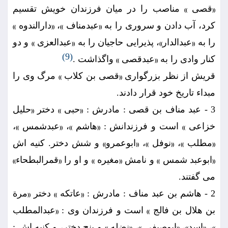
قصى
مناصب را در ميان فرزندان خويش تقسيم
))
((
كرد، آب دادن و سرورى را به
عبدمناف
،
دارالندوه
))
((
))
((
را به
عبدالدار
، پذيرايى حاجيان را به
عبدالعزى
و دو
))
((
))
((
(9)
كنار وادى را به
عبدقصى
واگذاشت .
))
((
قريش از نظر بزرگوارى
قصى بن كلاب
مرگ وى را
))
((
مبداء تاريخ خود قرار دادند.
3 - عبد مناف بن قصى : مادرش :
حبى
دختر
حليل
((
))
((
خزاعى
است و فرزندانش :
هاشم
،
عبدشمس
،
))
((
))
((
))
مطلب
،
نوفل
،
ابوعمرو
و شش دختر. كنيه اش
))
((
))
((
))
((
ابوعبد شمس
و نامش
مغيره
و او را
قمرالبطحاء
))
((
))
((
))
((
مى گفتند.
2 - هاشم بن عبد مناف : مادرش :
عاتكه
دختر
مرة
((
))
((
بن هلال بن فالج
است و فرزندان وى :
عبدالمطلب
((
))
،
اسد
،
ابوصيفى
،
نضله
و پنج دختر، و كنيه اش :