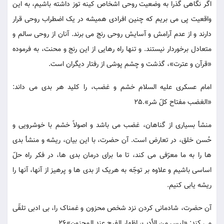
اگر نگاهی گذرا به وضعیت روحی اشخاص کینه توز داشته باشیم، به این
واقعیت پی می بریم که چنین افرادی همیشه در یک اضطراب روحی قرار
دارند و از عدم آرامش و آسایش روحی رنج می برند. آنان از روحی سالم و
متعادل برخوردار نیستند. و تنها راه رهایی از این رنج و محنت، به فرموده
«قرآن و عترت»، گذشت و چشم پوشی از رفتار دیگران است.
امام عسکری علیه السلام خشم و غضب، را کلید هر بدی می داند:
«الغضب مفتاح کلّ شر».25
منشأ بسیاری از گناهان، غضب می باشد و اصولاً خشم با خوشرویی و
حُسن خلق، در تعارض است. آن حضرت، با این بیان، ریشه و منشأ بدی
ها را به ما معرّفی می کند، تا ما برای درمان بدی ها، در فکر راه حلّ
اساسی باشیم و علاوه بر توجّه به هریک از بدی ها و پرهیز از آنها، آنها را
ریشه یابی کنیم.
آن حضرت، شادمانی کردن نزد شخص محزون و غمناک را، بی ادبی تلقّی
می کند: «لیس من الأدب، اظهار الفرح عند المحزون»26.