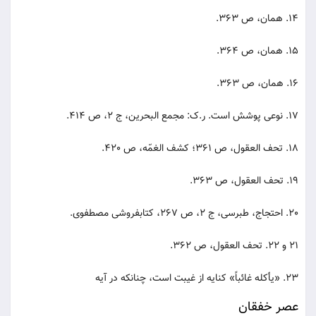
14. همان، ص 363.
15. همان، ص 364.
16. همان، ص 363.
17. نوعی پوشش است. ر.ک: مجمع البحرین، ج 2، ص 414.
18. تحف العقول، ص 361؛ کشف الغمّه، ص 420.
19. تحف العقول، ص 363.
20. احتجاج، طبرسی، ج 2، ص 267، کتابفروشی مصطفوی.
21 و 22. تحف العقول، ص 362.
23. «یأکله غائباً» کنایه از غیبت است، چنانکه در آیه
عصر خفقان