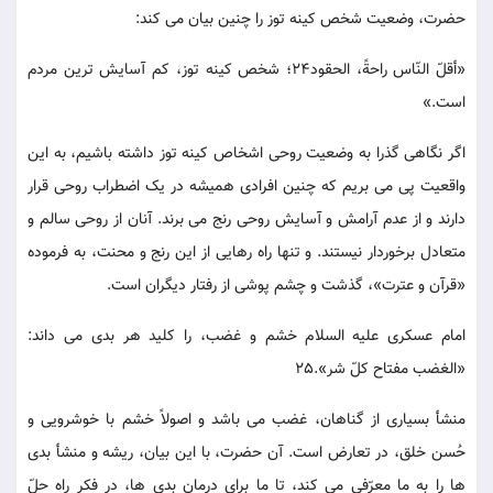
حضرت، وضعیت شخص کینه توز را چنین بیان می کند:
«أقلّ النّاس راحةً، الحقود24؛ شخص کینه توز، کم آسایش ترین مردم
است.»
اگر نگاهی گذرا به وضعیت روحی اشخاص کینه توز داشته باشیم، به این
واقعیت پی می بریم که چنین افرادی همیشه در یک اضطراب روحی قرار
دارند و از عدم آرامش و آسایش روحی رنج می برند. آنان از روحی سالم و
متعادل برخوردار نیستند. و تنها راه رهایی از این رنج و محنت، به فرموده
«قرآن و عترت»، گذشت و چشم پوشی از رفتار دیگران است.
امام عسکری علیه السلام خشم و غضب، را کلید هر بدی می داند:
«الغضب مفتاح کلّ شر».25
منشأ بسیاری از گناهان، غضب می باشد و اصولاً خشم با خوشرویی و
حُسن خلق، در تعارض است. آن حضرت، با این بیان، ریشه و منشأ بدی
ها را به ما معرّفی می کند، تا ما برای درمان بدی ها، در فکر راه حلّ