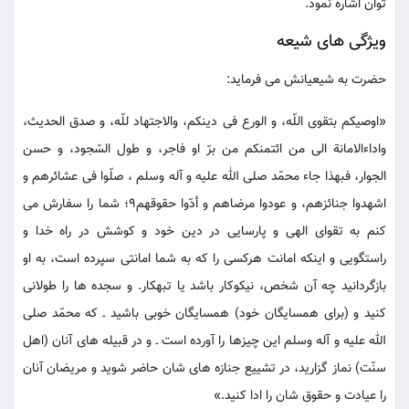
توان اشاره نمود.
ویژگی های شیعه
حضرت به شیعیانش می فرماید:
«اوصیکم بتقوی اللّه، و الورع فی دینکم، والاجتهاد للّه، و صدق الحدیث،
واداءالامانة الی من ائتمنکم من برّ او فاجر، و طول السّجود، و حسن
الجوار، فبهذا جاء محمّد صلی الله علیه و آله وسلم ، صلّوا فی عشائرهم و
اشهدوا جنائزهم، و عودوا مرضاهم و أدّوا حقوقهم9؛ شما را سفارش می
کنم به تقوای الهی و پارسایی در دین خود و کوشش در راه خدا و
راستگویی و اینکه امانت هرکسی را که به شما امانتی سپرده است، به او
بازگردانید چه آن شخص، نیکوکار باشد یا تبهکار. و سجده ها را طولانی
کنید و (برای همسایگان خود) همسایگان خوبی باشید ـ که محمّد صلی
الله علیه و آله وسلم این چیزها را آورده است ـ و در قبیله های آنان (اهل
سنّت) نماز گزارید، در تشییع جنازه های شان حاضر شوید و مریضان آنان
را عیادت و حقوق شان را ادا کنید.»