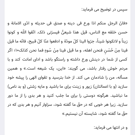
سپس در توضیح می فرماید:
«فانّ الرجل منکم اذا ورع فی دینه و صدق فی حدیثه و ادّی الامانة و
حسن خلقه مع الناس، قیل هذا شیعیٌّ فیسرّنی ذلک. اتّقوا اللّه و کونوا
زیناً و لاتکونوا شیناً، جرّوا الینا کلّ مودّة و ادفعوا عنّا کلّ قبیح، فانّه ما قیل
فینا مِنْ حُسْنٍ فنحن اهله، و ما قیل فینا مِنْ سُوءٍ فما نحن کذلک10؛ اگر
کسی از شما در دینش ورع داشته و راستگو باشد و ادای امانت کند و با
مردم خوش رفتار باشد، می گویند: «این، یک شیعه است.» و همین
مسأله، من را شادمان می کند. از خدا بترسید و تقوای الهی را پیشه خود
سازید (و با اعمالتان) زیور و زینت برای ما باشید و مایه زشتی (و بد نامی)
ما نباشید. هرگونه دوستی را برای ما جلب کنید و هر بدی را از ما دور
سازید. زیرا هر خوبی که در حقّ ما گفته شود، سزاوار آنیم و هر بدی که در
حقّ ما گفته شود، شایسته آن نیستیم.»
و در انتها می فرماید: