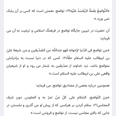
«اَلتَّواضِعُ نِعْمَةٌ لایُحْسَدُ عَلَیْه19؛ تواضع، نعمتی است که کسی بر آن رشک
نمی ورزد.»
آن حضرت در تبیین جایگاه تواضع در فرهنگ اسلامی و ترغیب به آن می
فرماید:
«من تواضع فی الدّنیا لإخوانه فهو عنداللّه من الصّدّیقین و من شیعة علیّ
بن ابیطالب علیه السلام حقّاً20؛ کسی که در دنیا نسبت به برادرانش
متواضع باشد، نزد خداوند از صدّیقین به شمار می رود و او از شیعیان
واقعی علی بن ابیطالب علیه السلام است.»
همچنین درباره بعضی از مصادیق تواضع، می فرماید:
«مِنَ التّواضع، السّلام علی کلّ مَنْ تمرّ به و الجلوس دون شرف
المجلس21؛ سلام کردن بر هرکسی که از پیش او می گذری و نشستن در
جایی که بالای مجلس نیست، از تواضع و فروتنی است.»