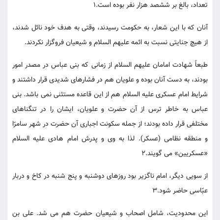
تعداد، بالغ بر ششصد هزار نفر بوده است.1
آنان که با این شعار، به حکومت رسیدند، وقتی به هدف خود نائل شدند،
از هیچ جنایتی نسبت به ائمه علیهم السلام و شیعیان فروگزار نکردند.
طبعاً شهادت امامان علیهم السلام از زمانی که بنی عباس در مصدر امور
بودند، به دست آنان بوده و علویان هم در فشارهای شدیدی قرار داشتند و
شرایط امام عسکری علیه السلام هم از این قاعده مستثنی نمی باشد. بنی
عباس به خاطر ترس از آن حضرت و علویان، ایشان را در تنگناهای
مختلفی قرار داده بودند؛ از جمله سکونت اجباری آن حضرت در شهر سامرّا
و منطقه نظامی (عسکر). لذا به وی و پدرش امام هادی علیه السلام
«عسکریین» می گویند.2
از سویی دیگر، امام ناگزیر بود روزهای دوشنبه و پنج شنبه در کاخ و دربار
عبّاسی حاضر شود.3
این محدودیت، شامل اصحاب و شیعیان حضرت هم می شد. علی بن