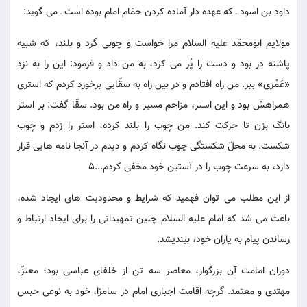
داود بن اسود ـ که عهده دار آماده کردن حمّام امام بوده است ـ می گوید:
مولایم ابومحمّد علیه السلام مرا خواست و چوبی گرد و بلند، که شبیه
پاشنه در بود و دست را پُر می کرد، به من داد و فرمود: این را به نزد
«عَمْری» ببر. من راه افتادم و در بین راه به سقّایی برخورد کردم که استری
همراهش بود و این استر، مزاحم مسیر و راه من بود. سقّا گفت: بر استر
بانگ بزن تا حرکت کند. من چوب را بلند کرده، استر را زدم و چوب
شکست. به محلّ شکستگی چوب نگاه کردم و دیدم در آنجا نامه هایی قرار
دارد، به سرعت چوب را در آستین خود مخفی کردم...5
از این مطلب می توان فهمید که شرایط و محدودیت های ایجاد شده،
باعث می شد که امام علیه السلام چنین تمهیداتی را برای ایجاد ارتباط و
رساندن پیام به یاران خود، بیندیشد.
دوران امامت آن بزرگوار، معاصر سه تن از خلفای عباسی بود؛ معتزّ،
مهتدی و معتمد. گرچه اقامت اجباری امام در سامرّا، خود به نوعی حبس