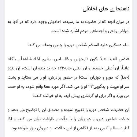
ناهنجاری های اخلاقی
در میان آنچه که از حضرت به ما رسیده، احادیثی وجود دارد که در آنها به
امراض روحی و اجتماعی مردم اشاره شده است.
امام عسکری علیه السلام شخص دورو را چنین وصف می کند:
«بئس العبد، عبدٌ یکون ذاوجهین و ذالسانین، یطری اخاه شاهداً و یأکله
غائباً، اِن اُعطی حسده، و اِن ابتلی خانه22؛ چه بد بنده ای است، آن بنده
(خدا) که دورو و دوزبان است! در حضور برادرش، او را می ستاید و پشت
سر او غیبت و بدگویی23 او را می کند. اگر مورد عطا واقع شود، به او حسد
می ورزد و اگر برای او گرفتاری پیش آید، به او خیانت کند.»
آن حضرت، شخص دورو را تقبیح نموده و مصداق آن را توضیح می دهد و
حالات شخص دورو و دو زبان را با دقّت و ظرافت بیان می کند. و لذا
فطرت سالم آدمی بعد از آگاهی از این حالات، از دوروئی بیزار خواهدبود.