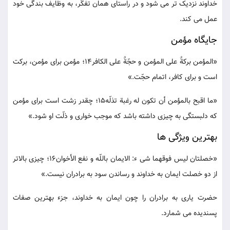
خداوند نزدیک تر می شود و در راستای همان تفکّر، به وظایف بندگی خود
عمل می کند.
جایگاه مؤمن
«المؤمن برکةٌ علی المؤمن و حجّةٌ علی الکافر14؛ مؤمن برای مؤمن، برکت
است و برای کافر، اتمام حجّت.»
«ما اقبح بالمؤمن أن تکون له رغبة تذلّه15؛ چقدر زشت است برای مؤمن
که دلبستگی به چیزی داشته باشد که موجب خواری و ذلّت او شود.»
بهترین ویژگی ها
«خصلتان لیس فوقهما شی ء: الایمان باللّه و نفع الأخوان16؛ چیزی بالاتر
از دو خصلت ایمان به خداوند و رساندن سود به برادران نیست.»
حضرت یاری به برادران را چون ایمان به خداوند، جزء بهترین صفات
پسندیده می شمارد.