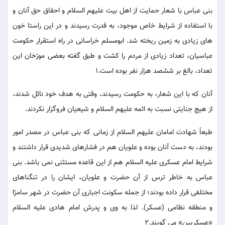
بنی عباس با شعار حمایت از اهل بیت علیهم السلام و احقاق حق آنان و
با استفاده از شرایط خاص موجود، به قدرت رسیدند و در این راستا خون
های زیادی به زمین ریخته شد. ابومسلم خراسانی در راه استقرار حکومت
عباسیان، تعداد زیادی از مردم را کشت و طبق گفته بعضی مورّخان این
تعداد، بالغ بر ششصد هزار نفر بوده است.1
آنان که با این شعار، به حکومت رسیدند، وقتی به هدف خود نائل شدند،
از هیچ جنایتی نسبت به ائمه علیهم السلام و شیعیان فروگزار نکردند.
طبعاً شهادت امامان علیهم السلام از زمانی که بنی عباس در مصدر امور
بودند، به دست آنان بوده و علویان هم در فشارهای شدیدی قرار داشتند و
شرایط امام عسکری علیه السلام هم از این قاعده مستثنی نمی باشد. بنی
عباس به خاطر ترس از آن حضرت و علویان، ایشان را در تنگناهای
مختلفی قرار داده بودند؛ از جمله سکونت اجباری آن حضرت در شهر سامرّا
و منطقه نظامی (عسکر). لذا به وی و پدرش امام هادی علیه السلام
«عسکریین» می گویند.2