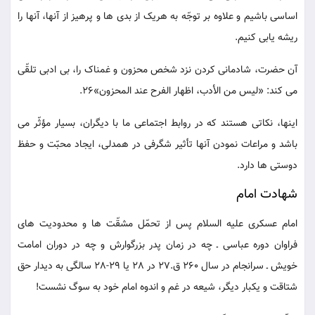
اساسی باشیم و علاوه بر توجّه به هریک از بدی ها و پرهیز از آنها، آنها را
ریشه یابی کنیم.
آن حضرت، شادمانی کردن نزد شخص محزون و غمناک را، بی ادبی تلقّی
می کند: «لیس من الأدب، اظهار الفرح عند المحزون»26.
اینها، نکاتی هستند که در روابط اجتماعی ما با دیگران، بسیار مؤثّر می
باشد و مراعات نمودن آنها تأثیر شگرفی در همدلی، ایجاد محبّت و حفظ
دوستی ها دارد.
شهادت امام
امام عسکری علیه السلام پس از تحمّل مشقّت ها و محدودیت های
فراوان دوره عباسی ـ چه در زمان پدر بزرگوارش و چه در دوران امامت
خویش ـ سرانجام در سال 260 ق.27 در 28 یا 29-28 سالگی به دیدار حق
شتاقت و یکبار دیگر، شیعه در غم و اندوه امام خود به سوگ نشست!