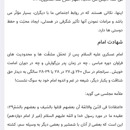
اینها، نکاتی هستند که در روابط اجتماعی ما با دیگران، بسیار مؤثّر می
باشد و مراعات نمودن آنها تأثیر شگرفی در همدلی، ایجاد محبّت و حفظ
دوستی ها دارد.
شهادت امام
امام عسکری علیه السلام پس از تحمّل مشقّت ها و محدودیت های
فراوان دوره عباسی ـ چه در زمان پدر بزرگوارش و چه در دوران امامت
خویش ـ سرانجام در سال 260 ق.27 در 28 یا 29-28 سالگی به دیدار حق
شتاقت و یکبار دیگر، شیعه در غم و اندوه امام خود به سوگ نشست!
علاّمه مجلسی می گوید:
«اعتقادنا فی النّبیّ والائمّة أن بعضهم قتلوا بالسّیف و بعضهم بالسّمّ29؛
عقیده ما در مورد رسول خدا و ائمّه علیهم السلام (غیر از امام دوازدهم)
این است که بعضی از آنان با شمشیر و بعضی دیگر به وسیله سم، کشته