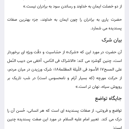
از دو خصلت ایمان به خداوند و رساندن سود به برادران نیست.»
حضرت یاری به برادران را چون ایمان به خداوند، جزء بهترین صفات
پسندیده می شمارد.
بیان شرک
آن حضرت در مورد این که «شرک» از حسّاسیت و دقّت ویژه ای برخوردار
است، چنین گوشزد می کند: «الاشراک فی النّاس، أخفی من دبیب النّمل
علی المسح17 الأسود فی اللّیلة المظلمة18؛ شرک ورزیدن در میان مردم،
از حرکت مورچه (که بسیار آرام و نامحسوس است) در شب تاریک بر
روپوش سیاه، نهان تر است.»
جایگاه تواضع
تواضع و فروتنی، از صفات پسندیده ای است که هر انسانی، حُسن آن را
درک می کند. تعبیر امام علیه السلام در مورد این صفت پسندیده چنین
است: