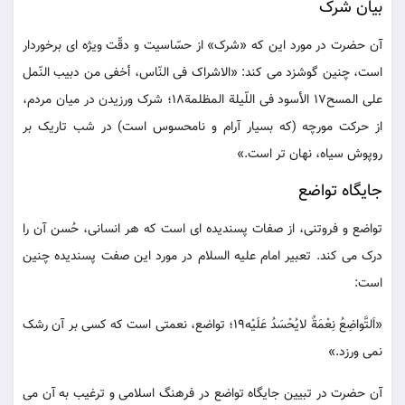
بیان شرک
آن حضرت در مورد این که «شرک» از حسّاسیت و دقّت ویژه ای برخوردار
است، چنین گوشزد می کند: «الاشراک فی النّاس، أخفی من دبیب النّمل
علی المسح17 الأسود فی اللّیلة المظلمة18؛ شرک ورزیدن در میان مردم،
از حرکت مورچه (که بسیار آرام و نامحسوس است) در شب تاریک بر
روپوش سیاه، نهان تر است.»
جایگاه تواضع
تواضع و فروتنی، از صفات پسندیده ای است که هر انسانی، حُسن آن را
درک می کند. تعبیر امام علیه السلام در مورد این صفت پسندیده چنین
است:
«اَلتَّواضِعُ نِعْمَةٌ لایُحْسَدُ عَلَیْه19؛ تواضع، نعمتی است که کسی بر آن رشک
نمی ورزد.»
آن حضرت در تبیین جایگاه تواضع در فرهنگ اسلامی و ترغیب به آن می