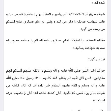
شده اند.»
شیخ صدوق در «اعتقادات» نام پیامبر و ائمه علیهم السلام را نام می برد و
علت شهادت هریک را ذکر می کند و وقتی به امام عسکری علیه السلام
می رسد، می گوید:
«قتله المعتمد بالسّمّ30؛ امام عسکری علیه السلام را معتمد به وسیله
سم به شهادت رسانید.»
نیز می گوید:
«و قد اخبر النّبیّ صلی الله علیه و آله وسلم و الائمّه علیهم السلام انّهم
مقتولون، فمن قال انّهم لم یقتلوا فقد کذّبهم...31؛ رسول خدا صلی الله
علیه و آله وسلم و ائمّه علیهم السلام خبر داده اند که آنان کشته می
شوند. بنابراین، کسی که بگوید: آنان کشته نشده اند؛ آنان را تکذیب کرده
است...»