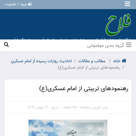
ورود | عضویت
پایگاه نشر و تبلیغ قرآن کریم و معارف اهل بیت علیهم السلام [ موسسه فرهنگی قرآن و
عترت منهاج عشق آباد ]
گروه بندی موضوعی
خانه
مطالب و مقالات
احادیث روایات رسیده از امام عسکری
رهنمودهای تربیتی از امام عسکری(ع)
رهنمودهای تربیتی از امام عسکری(ع)
زمان تقریبی مطالعه : 25 دقیقه
تاریخ : 30 بهمن 1391