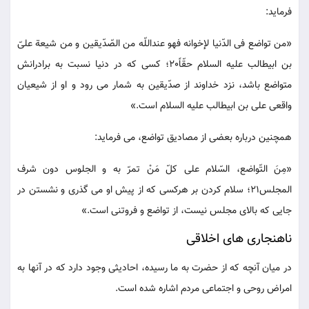
فرماید:
«من تواضع فی الدّنیا لإخوانه فهو عنداللّه من الصّدّیقین و من شیعة علیّ
بن ابیطالب علیه السلام حقّاً20؛ کسی که در دنیا نسبت به برادرانش
متواضع باشد، نزد خداوند از صدّیقین به شمار می رود و او از شیعیان
واقعی علی بن ابیطالب علیه السلام است.»
همچنین درباره بعضی از مصادیق تواضع، می فرماید:
«مِنَ التّواضع، السّلام علی کلّ مَنْ تمرّ به و الجلوس دون شرف
المجلس21؛ سلام کردن بر هرکسی که از پیش او می گذری و نشستن در
جایی که بالای مجلس نیست، از تواضع و فروتنی است.»
ناهنجاری های اخلاقی
در میان آنچه که از حضرت به ما رسیده، احادیثی وجود دارد که در آنها به
امراض روحی و اجتماعی مردم اشاره شده است.