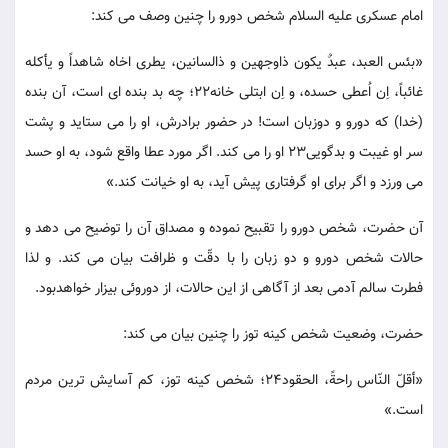
امام عسکری علیه السلام شخص دورو را چنین وصف می کند:
«بئس العبد، عبدٌ یکون ذاوجهین و ذالسانین، یطری اخاه شاهداً و یأکله
غائباً، اِن اُعطی حسده، و اِن ابتلی خانه22؛ چه بد بنده ای است، آن بنده
(خدا) که دورو و دوزبان است! در حضور برادرش، او را می ستاید و پشت
سر او غیبت و بدگویی23 او را می کند. اگر مورد عطا واقع شود، به او حسد
می ورزد و اگر برای او گرفتاری پیش آید، به او خیانت کند.»
آن حضرت، شخص دورو را تقبیح نموده و مصداق آن را توضیح می دهد و
حالات شخص دورو و دو زبان را با دقّت و ظرافت بیان می کند. و لذا
فطرت سالم آدمی بعد از آگاهی از این حالات، از دوروئی بیزار خواهدبود.
حضرت، وضعیت شخص کینه توز را چنین بیان می کند:
«أقلّ النّاس راحةً، الحقود24؛ شخص کینه توز، کم آسایش ترین مردم
است.»