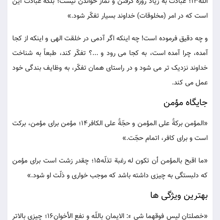
اللّه13؛ عبادت به زیاد روزه گرفتن و نماز خواندن نیست؛ بلکه عبادت این
است که در امر (مخلوقات) خداوند بسیار تفکّر شود.»
و چه دقیق فرموده است! چه اینکه اگر آدمی در خلقت الهی و اینکه از کجا
آمده، چرا آمده است، به کجا می رود و ...؟ تفکّر کند، طبعاً به شناخت
خداوند نزدیک تر می شود و در راستای همان تفکّر، به وظایف بندگی خود
عمل می کند.
جایگاه مؤمن
«المؤمن برکةٌ علی المؤمن و حجّةٌ علی الکافر14؛ مؤمن برای مؤمن، برکت
است و برای کافر، اتمام حجّت.»
«ما اقبح بالمؤمن أن تکون له رغبة تذلّه15؛ چقدر زشت است برای مؤمن
که دلبستگی به چیزی داشته باشد که موجب خواری و ذلّت او شود.»
بهترین ویژگی ها
«خصلتان لیس فوقهما شی ء: الایمان باللّه و نفع الأخوان16؛ چیزی بالاتر