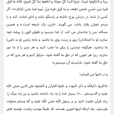
زیناً و لاتکونوا شیناً، جرّوا الینا کلّ مودّة و ادفعوا عنّا کلّ قبیح، فانّه ما قیل
فینا مِنْ حُسْنٍ فنحن اهله، و ما قیل فینا مِنْ سُوءٍ فما نحن کذلک10؛ اگر
کسی از شما در دینش ورع داشته و راستگو باشد و ادای امانت کند و با
مردم خوش رفتار باشد، می گویند: «این، یک شیعه است.» و همین
مسأله، من را شادمان می کند. از خدا بترسید و تقوای الهی را پیشه خود
سازید (و با اعمالتان) زیور و زینت برای ما باشید و مایه زشتی (و بد نامی)
ما نباشید. هرگونه دوستی را برای ما جلب کنید و هر بدی را از ما دور
سازید. زیرا هر خوبی که در حقّ ما گفته شود، سزاوار آنیم و هر بدی که در
حقّ ما گفته شود، شایسته آن نیستیم.»
و در انتها می فرماید:
«اکثروا ذکراللّه و ذکر الموت و تلاوة القرآن و الصّلوة علی النبی صلی الله
علیه و آله وسلم ...؛11 بسیار خدا را به یاد داشته باشید و نیز یاد مرگ را.
زیاد قرآن تلاوت کنید و بر رسول اللّه صلی الله علیه و آله وسلم صلوات
بفرستید. چه اینکه اینها اموری هستند که طبعاً موجب رعایت توصیه های