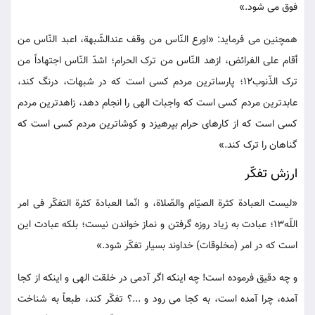
فوق می شود.»
همچنین می فرماید: «اورع النّاس من وقف عندالشّبهة، اعبد النّاس من
أقام علی الفرائض، ازهد النّاس من ترک الحرام؛ اشدّ النّاس اجتهاداً من
ترک الذّنوب12؛ پارساترین مردم کسی است که در شبهات، درنگ کند،
عابدترین مردم کسی است که واجبات الهی را انجام دهد، زاهدترین مردم
کسی است که از کارهای حرام بپرهیزد و کوشاترین مردم کسی است که
گناهان را ترک کند.»
ارزش تفکّر
«لیست العبادة کثرة الصیّام والصّلاة، و انّما العبادة کثرة التفکّر فی امر
اللّه13؛ عبادت به زیاد روزه گرفتن و نماز خواندن نیست؛ بلکه عبادت این
است که در امر (مخلوقات) خداوند بسیار تفکّر شود.»
و چه دقیق فرموده است! چه اینکه اگر آدمی در خلقت الهی و اینکه از کجا
آمده، چرا آمده است، به کجا می رود و ...؟ تفکّر کند، طبعاً به شناخت