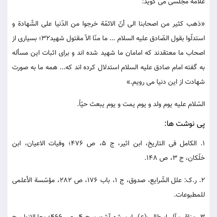
علاّمه مجلسی می گوید:
«ذهب کثیر من اصحابنا الی أنّ الائمّة خرجوا من الدّنیا علی الشّهادة و
استدلّوا بقول الصّادق علیه السلام ... ما منّا الاّ مقتول شهید32؛ بسیاری از
اصحاب ما معتقدند که امامان ما شهید شده اند و برای اثبات این مسأله
به گفته امام صادق علیه السلام استدلال کرده اند که... همه ما به صورت
شهادت از این دنیا می رویم.»
السّلام علیه یوم ولد و یوم یمت و یوم یبعث حیّاً.
پی نوشت ها:
1. الکامل فی التاریخ، ابن اثیر، ج 5، ص 476؛ وفیات الاعیان، ابن
خلّکان، ج 3، ص 148.
2. ر.ک: علل الشّرایع، صدوق، ج 1، باب 176، ص 282، مؤسّسة الأعلمی
للمطبوعات.