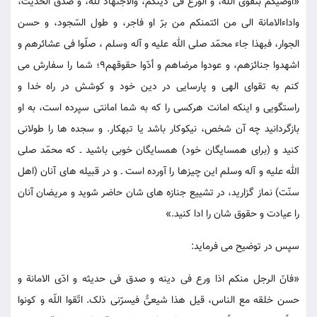
«اوصیکم بتقوی اللّه، و الورع فی دینکم، والاجتهاد للّه، و صدق الحدیث،
واداءالامانة الی من ائتمنکم من برّ او فاجر، و طول السّجود، و حسن
الجوار، فبهذا جاء محمّد صلی الله علیه و آله وسلم ، صلّوا فی عشائرهم و
اشهدوا جنائزهم، و عودوا مرضاهم و أدّوا حقوقهم9؛ شما را سفارش می
کنم به تقوای الهی و پارسایی در دین خود و کوشش در راه خدا و
راستگویی و اینکه امانت هرکسی را که به شما امانتی سپرده است، به او
بازگردانید چه آن شخص، نیکوکار باشد یا تبهکار. و سجده ها را طولانی
کنید و (برای همسایگان خود) همسایگان خوبی باشید ـ که محمّد صلی
الله علیه و آله وسلم این چیزها را آورده است ـ و در قبیله های آنان (اهل
سنّت) نماز گزارید، در تشییع جنازه های شان حاضر شوید و مریضان آنان
را عیادت و حقوق شان را ادا کنید.»
سپس در توضیح می فرماید:
«فانّ الرجل منکم اذا ورع فی دینه و صدق فی حدیثه و ادّی الامانة و
حسن خلقه مع الناس، قیل هذا شیعیٌّ فیسرّنی ذلک. اتّقوا اللّه و کونوا