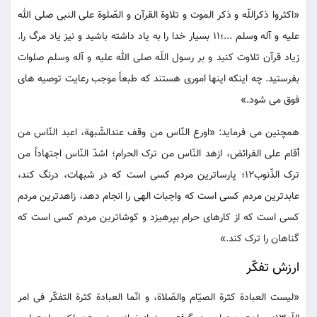
«اکثروا ذکراللّه و ذکر الموت و تلاوة القرآن و الصّلوة علی النبی صلی الله
علیه و آله وسلم ...؛11 بسیار خدا را به یاد داشته باشید و نیز یاد مرگ را.
زیاد قرآن تلاوت کنید و بر رسول اللّه صلی الله علیه و آله وسلم صلوات
بفرستید. چه اینکه اینها اموری هستند که طبعاً موجب رعایت توصیه های
فوق می شود.»
همچنین می فرماید: «اورع النّاس من وقف عندالشّبهة، اعبد النّاس من
أقام علی الفرائض، ازهد النّاس من ترک الحرام؛ اشدّ النّاس اجتهاداً من
ترک الذّنوب12؛ پارساترین مردم کسی است که در شبهات، درنگ کند،
عابدترین مردم کسی است که واجبات الهی را انجام دهد، زاهدترین مردم
کسی است که از کارهای حرام بپرهیزد و کوشاترین مردم کسی است که
گناهان را ترک کند.»
ارزش تفکّر
«لیست العبادة کثرة الصیّام والصّلاة، و انّما العبادة کثرة التفکّر فی امر