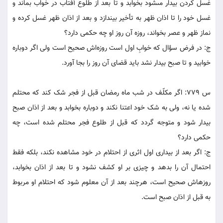
غسل کردن بيدار مى‏شود بخوابد و تا بعد از طلوع آفتاب در خواب بماند و
غسل خود را تا اذان ظهر به تأخير بيندازد و بعد از اذان ظهر غسل کرده و
نماز ظهر و عصر بخواند، روزه آن روز او چه حکمى دارد؟
ج: در فرض سؤال که خوابِ اول است روزه‌اش صحيح است ولى اگر دوباره
خوابيد و تا صبح بيدار نشد بايد قضاى آن روز را بجا آورد.
س 779: اگر مکلّف در شب ماه رمضان قبل از فجر شک کند که محتلم
شده يا نه، ولى به شک خود اعتنا نکند و دوباره بخوابد و بعد از اذان صبح
بيدار شود و متوجه گردد که قبل از طلوع فجر محتلم شده است، چه
حکمى دارد؟
ج: اگر بعد از بيدارى اول اثرى از احتلام در خود مشاهده نکند، بلکه فقط
احتمال آن را بدهد و چيزى بر او کشف نشود و تا بعد از اذان بخوابد،
روزه‏اش صحيح است، هرچند بعد از آن معلوم شود که احتلام او مربوط
به قبل از اذان صبح است.