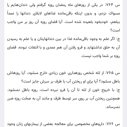
س 764: در يکى از روزهاى ماه رمضان روزه گرفتم ولى دندان‌هايم را
مسواک نزدم، و بدون اينکه باقى‌مانده غذاهاى لابلاى دندانها را عمداً
ببلعم، خودبخود بلعيده شده است. آيا قضاى روزه آن روز بر من واجب
است؟
ج: اگر علم به وجود باقى‌مانده غذا در بين دندانهايتان و يا علم به رسيدن
آن به حلق نداشته‏ايد و فرو رفتن آن هم عمدى و با التفات نبوده، قضاى
روزه بر شما واجب نيست.
س 765: از لثه شخص روزه‏دارى خون زيادى خارج مى‏شود، آيا روزه‏اش
باطل مى‏شود؟ آيا براى او ريختن آب با ظرف بر سرش جايز است؟
ج: با خروج خون از لثه تا آن را فرو نبرده است، روزه باطل نمى‏شود.
همچنين ريختن آب بر روى سر توسط ظرف و مانند آن به صحّت‏ روزه ضرر
نمى‏رساند.
س 766: داروهاى مخصوصى براى معالجه بعضى از بيمارى‏هاى زنان وجود