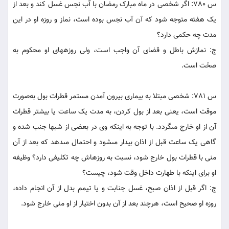
س 780: اگر شخصى در ماه مبارک رمضان با آب نجس غسل کند و بعد از
يک هفته متوجه شود که آن آب نجس بوده است، نماز و روزه او در اين
مدت چه حکمى دارد؟
ج: نمازش باطل و قضاى آن واجب است، ولى روزه‏هاى او محکوم به
صحّت‏ است.
س 781: شخصى مبتلا به بيمارى بيرون آمدن مستمر قطرات بول به‌صورت
موقت است، يعنى بعد از بول کردن، به مدت يک ساعت يا بيشتر قطرات
آن از او خارج مى‏گردد. با توجه به اينکه وى در بعضى از شبها جنب شده و
گاهى يک ساعت قبل از اذان بيدار مى‏شود و احتمال مى‏دهد که بعد از آن
منى با قطرات بول خارج شود، نسبت به روزه‏اش چه تکليفى دارد؟ وظيفه
او براى اينکه با طهارت داخل وقت شود، چيست؟
ج: اگر قبل از اذان صبح، غسل جنابت و يا تيمم بدل از آن انجام داده،
روزه او صحيح است، هرچند بعد از آن بدون اختيار از او منى خارج شود.