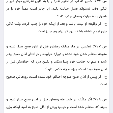
س 776: کسى که آب در اختيار ندارد و يا به دليل عذرهاى ديگر غير از
تنگى وقت نمى‏تواند غسل جنابت بکند، آيا جايز است عمداً خود را در
شبهاى ماه مبارک رمضان جنب کند؟
ج: اگر وظيفه او تيمم باشد و بعد از اينکه خود را جنب کرده، وقت کافى
براى تيمم داشته باشد، اين کار براى وى جايز است.
س 777: شخصى در ماه مبارک رمضان قبل از اذان صبح بيدار شده و
متوجه محتلم شدن خود نشده و دوباره خوابيده و در اثناى اذان صبح بيدار
شده و علم به جنابت خود پيدا مى‏کند و يقين دارد که احتلامش قبل از
اذان صبح بوده است، روزه او چه حکمى دارد؟
ج: اگر پيش از اذان صبح متوجه احتلام خود نشده است، روزه‏اش صحيح
است.
س 778: اگر مکلّف در شب ماه رمضان قبل از اذان صبح بيدار شود و
ببيند که محتلم شده است و دوباره پيش از اذان صبح به اميد اينکه براى