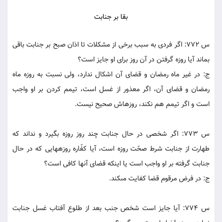
بقا‏ بر جنابت
س 772: اگر فردى به سبب برخى از مشکلات تا اذان صبح بر جنابت باقى
بماند آيا روزه گرفتن در آن روز براى او جايز است؟
ج: در غير ماه رمضان و قضاى آن اشکال ندارد، ولى نسبت به روزه ماه
رمضان و قضاى آن، اگر معذور از غسل است، تيمم کردن بر او واجب
است و اگر تيمم هم نکند، روزه‏اش صحيح نيست.
س 773: اگر شخصى در حال جنابت چند روز روزه بگيرد و نداند که
طهارت از جنابت شرط صحّت‏ روزه است، آيا کفّاره روزه‏هايى که در حال
جنابت گرفته بر او واجب است يا اينکه قضاى آنها کافى است؟
ج: در فرض مرقوم قضا کفايت مى‏کند.
س 774: آيا جايز است شخص جنب بعد از طلوع آفتاب غسل جنابت