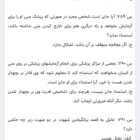
س 789: آيا جايز است شخص مجرد در صورتى که پزشک منى او را براى
آزمايش بخواهد و راه ديگرى هم براى خارج کردن منى نداشته باشد،
استمناء نمايد؟
ج: اگر معالجه متوقف بر آن باشد، اشکال ندارد.
س 790: بعضى از مراکز پزشکى براى انجام آزمايشهاى پزشکى بر روى منى
از انسان مى‏خواهند که استمناء کند تا معلوم شود که وى قادر بر بچه‏دار
شدن هست يا خير، آيا استمناء براى او جايز است.
ج: استمناء جايز نيست، هرچند براى تشخيص قدرت وى بر بچه‏دار شدن
باشد، مگر آنکه ضرورتى ايجاب کند.
س 791: تخيّل به قصد برانگيختن شهوت در دو صورت زير چه حکمى
دارد؟
الف: تخيّل همسر