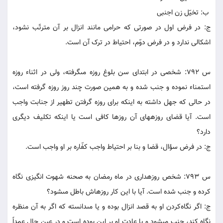
ب: تخيّل زن اجنبى‏
ج: در فرض اول در صورتى که حرامى مانند انزال بر آن مترتّب نشود،
اشکالى ندارد و در فرض دوّم، احتياط در ترک آن است.
س 792: شخصى در ابتداى سن بلوغ روزه مى‏گرفته، ولى در اثناء روزه
استمناء نموده و جنب شده و به همين صورت چند روز روزه گرفته است،
در حالى که جهل داشته به اينکه براى روزه گرفتن تطهير از جنابت واجب
است. آيا قضاى روزه‏هاى آن روزها کافى است يا اينکه تکليف ديگرى
دارد؟
ج: در فرض سؤال، قضا و بنا بر احتياط واجب کفّاره بر او واجب است.
س 793: شخص روزه‏دارى در ماه رمضان به صحنه شهوت انگيزى نگاه
کرده و جنب شده است. آيا با اين کار روزه‏اش باطل مى‏شود؟
ج: اگر نگاه‌کردن او به قصد انزال بوده و يا مى‏دانسته که اگر به آن منظره
نگاه کند، جنب مى‏شود و يا عادت او بر اين بوده است و در عين حال عمداً