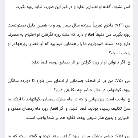
ضرر نشود، گفته او اعتبارى ندارد و در غير اين صورت نبايد روزه بگيرد.
س 749: مادرم تقريباً سيزده سال بيمار بود و به همين دليل نمى‏توانست
روزه بگيرد. من دقيقاً اطلاع دارم که علت روزه نگرفتن او احتياج به مصرف
دارو بوده است، اميدواريم ما را راهنمايى فرماييد که آيا قضاى روزه‏ها بر او
واجب است؟
ج: اگر ناتوانى او از روزه گرفتن بر اثر بيمارى بوده، قضا ندارد.
س 750: من بر اثر ضعف جسمانى از ابتداى سن بلوغ تا دوازده سالگى
روزه نگرفته‏ام، در حال حاضر چه تکليفى دارم؟
ج: واجب است روزه‏هايى را که در ماه مبارک رمضان نگرفته‏ايد با اينکه به
سنّ تکليف رسيده بوديد، قضا کنيد، و اگر افطار روزه ماه رمضان عمدى و
اختيارى و بدون عذر شرعى بوده، کفّاره هم بر شما واجب است.
س 751: چشم پزشک مرا از روزه گرفتن منع کرده و گفته است که به