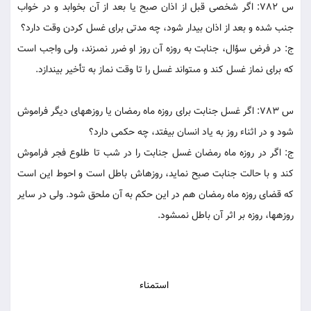
س 782: اگر شخصى قبل از اذان صبح يا بعد از آن بخوابد و در خواب
جنب شده و بعد از اذان بيدار شود، چه مدتى براى غسل کردن وقت دارد؟
ج: در فرض سؤال، جنابت به روزه آن روز او ضرر نمى‏زند، ولى واجب است
که براى نماز غسل کند و مى‏تواند غسل را تا وقت نماز به تأخير بيندازد.
س 783: اگر غسل جنابت براى روزه ماه رمضان يا روزه‏هاى ديگر فراموش
شود و در اثناء روز به ياد انسان بيفتد، چه حکمى دارد؟
ج: اگر در روزه ماه رمضان غسل جنابت را در شب تا طلوع فجر فراموش
کند و با حالت جنابت صبح نمايد، روزه‏اش باطل است و احوط اين است
که قضاى روزه ماه رمضان هم در اين حکم به آن ملحق شود. ولى در ساير
روزه‏ها، روزه بر اثر آن باطل نمى‏شود.
استمناء