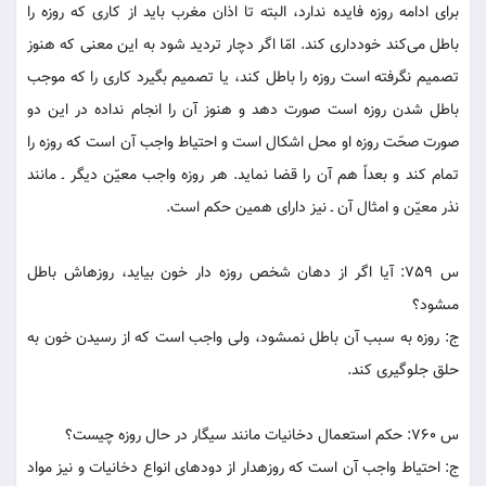
براى ادامه روزه فايده ندارد، البته تا اذان مغرب بايد از کارى که روزه را
باطل مى‌کند خوددارى کند. امّا اگر دچار ترديد شود به اين معنى که هنوز
تصميم نگرفته است روزه را باطل کند، يا تصميم بگيرد کارى را که موجب
باطل شدن روزه است صورت دهد و هنوز آن را انجام نداده در اين دو
صورت صحّت‏ روزه او محل اشکال است و احتياط واجب آن است که روزه را
تمام کند و بعداً هم آن را قضا نمايد. هر روزه واجب معيّن ديگر ـ مانند
نذر معيّن و امثال آن ـ نيز داراى همين حکم است.
س 759: آيا اگر از دهان شخص روزه دار خون بيايد، روزه‏اش باطل
مى‏شود؟
ج: روزه به سبب آن باطل نمى‏شود، ولى واجب است که از رسيدن خون به
حلق جلوگيرى کند.
س 760: حکم استعمال دخانيات مانند سيگار در حال روزه چيست؟
ج: احتياط واجب آن است که روزه‏دار از دودهاى انواع دخانيات و نيز مواد