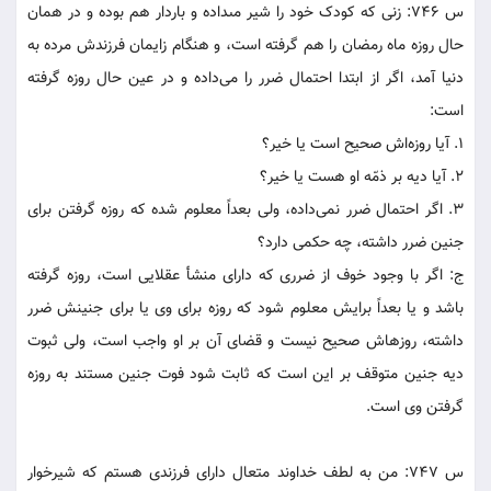
س 746: زنى که کودک خود را شير مى‏داده و باردار هم بوده و در همان
حال روزه ماه رمضان را هم گرفته است، و هنگام زايمان فرزندش مرده به
دنيا آمد، اگر از ابتدا احتمال ضرر را مى‏‌داده و در عين حال روزه گرفته
است:
1. آيا روزه‌‏اش صحيح است يا خير؟
2. آيا ديه بر ذمّه او هست يا خير؟
3. اگر احتمال ضرر نمى‏‌داده، ولى بعداً معلوم شده که روزه گرفتن براى
جنين ضرر داشته، چه حکمى دارد؟
ج: اگر با وجود خوف از ضررى که داراى منشأ عقلايى است، روزه گرفته
باشد و يا بعداً برايش معلوم شود که روزه براى وى يا براى جنينش ضرر
داشته، روزه‏اش صحيح نيست و قضاى آن بر او واجب است، ولى ثبوت
ديه جنين متوقف بر اين است که ثابت شود فوت جنين مستند به روزه
گرفتن وى است.
س 747: من به لطف خداوند متعال داراى فرزندى هستم که شيرخوار