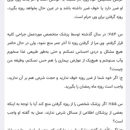
او ضرر دارد يا خوف ضرر داشته باشد و در عين حال بخواهد روزه بگيرد،
روزه گرفتن براى وى حرام است.
س 754: در سال گذشته توسط پزشک متخصص موردعمل جراحى کليه
قرار گرفتم. وى مرا از گرفتن روزه تا آخر عمر منع نمود، ولى در حال حاضر
هيچ مشکل و دردى احساس نمى‏کنم و حتى به‌طور طبيعى غذا مى‏خورم
وآب مى‏نوشم و هيچ‌يک از عوارض بيمارى را هم حس نمى‏کنم، وظيفه من
چيست؟
ج: اگر خود شما از ضرر روزه خوف نداريد و حجت شرعى هم بر آن نداريد،
واجب است روزه ماه رمضان را بگيريد.
س 755: اگر پزشک شخصى را از روزه گرفتن منع کند آيا با توجه به اينکه
بعضى از پزشکان اطلاعى از مسائل شرعى ندارند، عمل به گفته او واجب
است؟