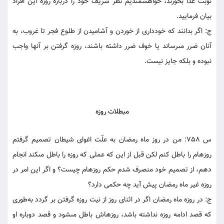
نوبت غذا بخورند، خواهشمنديم نظر شريف خود را درباره روزه اين افراد
بيان فرماييد.
ج: اگر بدانند که خوددارى از خوردن و آشاميدن از طلوع فجر تا غروب، به
آنان ضرر مى‏رساند يا خوف ضرر داشته باشند، روزه گرفتن بر آنها واجب
نبوده و بلکه جايز نيست.
مبطلات روزه
س 758: من در روز ماه رمضان به علّت اغواى شيطان تصميم گرفتم
روزه‏ام را باطل کنم لکن قبل از اين که عملى که روزه را باطل مى‏کند انجام
دهم، از تصميم خود منصرف شدم حکم روزه‏ام چيست؟ و اگر اين امر در
روزه غير ماه رمضان پيش آيد چه حکمى دارد؟
ج: در روزه ماه رمضان اگر در اثناى روز از نيت روزه گرفتن بر گردد به‌طورى
که قصد ادامه روزه نداشته باشد، روزه‏اش باطل مى‏شود و قصد دوباره او