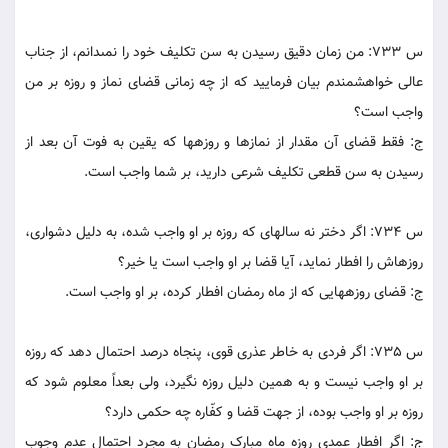
س 733: من زمان دقيق رسيدن به سن تکليف خود را نمى‏دانم، از جناب
عالى خواهشمندم بيان فرماييد که از چه زمانى قضاى نماز و روزه بر من
واجب است؟
ج: فقط قضاى آن مقدار از نمازها و روزه‏ها که يقين به فوت آن بعد از
رسيدن به سن قطعى تکليف شرعى داريد، بر شما واجب است.
س 734: اگر دختر نه ساله‏اى که روزه بر او واجب شده، به دليل دشوارى،
روزه‏اش را افطار نمايد، آيا قضا بر او واجب است يا خير؟
ج: قضاى روزه‏هايى که از ماه رمضان افطار کرده، بر او واجب است.
س 735: اگر فردى به خاطر عذرى قوى، پنجاه درصد احتمال دهد که روزه
بر او واجب نيست و به همين دليل روزه نگيرد، ولى بعداً معلوم شود که
روزه بر او واجب بوده، از جهت قضا و کفّاره چه حکمى دارد؟
ج: اگر افطار عمدى روزه ماه مبارک رمضان به مجرد احتمال عدم وجوب