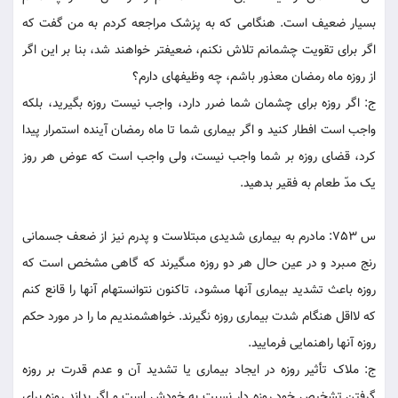
بسيار ضعيف است. هنگامى که به پزشک مراجعه کردم به من گفت که
اگر براى تقويت چشمانم تلاش نکنم، ضعيف‏تر خواهند شد، بنا بر اين اگر
از روزه ماه رمضان معذور باشم، چه وظيفه‏اى دارم؟
ج: اگر روزه براى چشمان شما ضرر دارد، واجب نيست روزه بگيريد، بلکه
واجب است افطار کنيد و اگر بيمارى شما تا ماه رمضان آينده استمرار پيدا
کرد، قضاى روزه بر شما واجب نيست، ولى واجب است که عوض هر روز
يک مدّ طعام به فقير بدهيد.
س 753: مادرم به بيمارى شديدى مبتلاست و پدرم نيز از ضعف جسمانى
رنج مى‏برد و در عين حال هر دو روزه مى‏گيرند که گاهى مشخص است که
روزه باعث تشديد بيمارى آنها مى‏شود، تاکنون نتوانسته‏ام آنها را قانع کنم
که لااقل هنگام شدت بيمارى روزه نگيرند. خواهشمنديم ما را در مورد حکم
روزه آنها راهنمايى فرماييد.
ج: ملاک تأثير روزه در ايجاد بيمارى يا تشديد آن و عدم قدرت بر روزه
گرفتن تشخيص خود روزه دار نسبت به خودش است و اگر بداند روزه براى