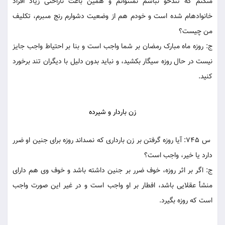
مى‏کنم که تندخو نباشم نمى‏توانم و همين باعث ناراحتى زياد افراد
خانواده‏ام شده است و خودم هم از وضعيت دشوارم رنج مى‏برم، تکليف
من چيست؟
ج: روزه ماه مبارک رمضان بر شما واجب است و بنا بر احتياط واجب جايز
نيست در حال روزه سيگار بکشيد، و نبايد بدون دليل با ديگران تند برخورد
کنيد.
زن باردار و شيرده‏
س 745: آيا روزه گرفتن بر زن باردارى که نمى‏داند روزه براى جنين او ضرر
دارد يا خير، واجب است؟
ج: اگر بر اثر روزه، خوف ضرر بر جنين داشته باشد و خوف وى هم داراى
منشأ عقلايى باشد، افطار بر او واجب است و در غير اين صورت واجب
است که روزه بگيرد.