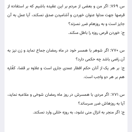
س 769: اگر من و بعضى از مردم بر اين عقيده باشيم که بر استفاده از
قرصها جهت مداوا عنوان خوردن و آشاميدن صدق نمى‏کند، آيا عمل به آن
جايز است و به روزه‏ام ضرر نمى‏زند؟
ج: خوردن قرص روزه را باطل مى‏کند.
س 770: اگر شوهر با همسر خود در ماه رمضان جماع نمايد و زن نيز به
آن راضى باشد چه حکمى دارد؟
ج: بر هر يک از آنان حکم افطار عمدى جارى است و علاوه بر قضا، کفّاره
هم بر هر دو واجب است.
س 771: اگر مردى با همسرش در روز ماه رمضان شوخى و ملاعبه نمايد،
آيا به روزه‏اش ضرر مى‏رساند؟
ج: اگر منجر به انزال منى نشود، به روزه خللى وارد نمى‏کند.