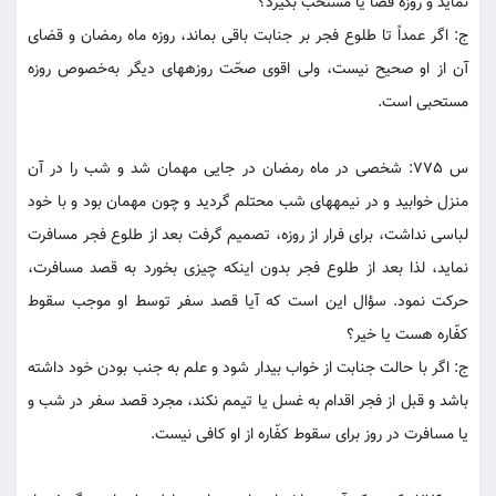
نمايد و روزه قضا يا مستحب بگيرد؟
ج: اگر عمداً تا طلوع فجر بر جنابت باقى بماند، روزه ماه رمضان و قضاى
آن از او صحيح نيست، ولى اقوى صحّت‏ روزه‏هاى ديگر به‌خصوص روزه
مستحبى است.
س 775: شخصى در ماه رمضان در جايى مهمان شد و شب را در آن
منزل خوابيد و در نيمه‏هاى شب محتلم گرديد و چون مهمان بود و با خود
لباسى نداشت، براى فرار از روزه، تصميم گرفت بعد از طلوع فجر مسافرت
نمايد، لذا بعد از طلوع فجر بدون اينکه چيزى بخورد به قصد مسافرت،
حرکت نمود. سؤال اين است که آيا قصد سفر توسط او موجب سقوط
کفّاره هست يا خير؟
ج: اگر با حالت جنابت از خواب بيدار شود و علم به جنب بودن خود داشته
باشد و قبل از فجر اقدام به غسل يا تيمم نکند، مجرد قصد سفر در شب و
يا مسافرت در روز براى سقوط کفّاره از او کافى نيست.