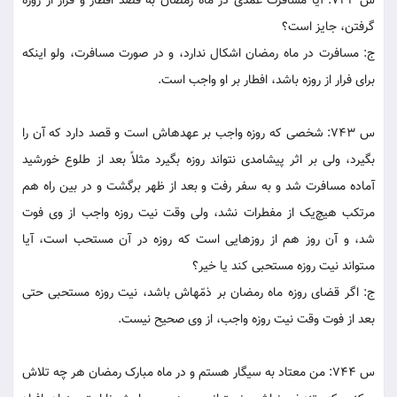
س 742: آيا مسافرت عمدى در ماه رمضان به قصد افطار و فرار از روزه
گرفتن، جايز است؟
ج: مسافرت در ماه رمضان اشکال ندارد، و در صورت مسافرت، ولو اينکه
براى فرار از روزه باشد، افطار بر او واجب است.
س 743: شخصى که روزه واجب بر عهده‏اش است و قصد دارد که آن را
بگيرد، ولى بر اثر پيشامدى نتواند روزه بگيرد مثلاً بعد از طلوع خورشيد
آماده مسافرت شد و به سفر رفت و بعد از ظهر برگشت و در بين راه هم
مرتکب هيچ‌يک از مفطرات نشد، ولى وقت نيت روزه واجب از وى فوت
شد، و آن روز هم از روزهايى است که روزه در آن مستحب است، آيا
مى‏تواند نيت روزه مستحبى کند يا خير؟
ج: اگر قضاى روزه ماه رمضان بر ذمّه‏اش باشد، نيت روزه مستحبى حتى
بعد از فوت وقت نيت روزه واجب، از وى صحيح نيست.
س 744: من معتاد به سيگار هستم و در ماه مبارک رمضان هر چه تلاش