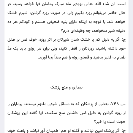
است. ان شاء الله تعالى بزودى ماه مبارک رمضان فرا خواهد رسيد. در
حال حاضر مى‌‏توانم روزه بگيرم ولى در صورت روزه گرفتن، شيرم خشک
خواهد شد. با توجه به اينکه داراى بنيه ضعيفى هستم و کودکم هر ده
دقيقه شير مى‏خواهد، چه وظيفه‏‌اى دارم؟
ج: اگر به دليل کم يا خشک شدن شيرتان بر اثر روزه، خوف ضرر بر طفل
خود داشته باشيد، روزه‌‏تان را افطار کنيد، ولى براى هر روزى بايد يک مدّ
طعام به فقير بدهيد و قضاى روزه را هم بعداً بجا آوريد.
بيمارى و منع پزشک‏
س 748: بعضى از پزشکان که به مسائل شرعى ملتزم نيستند، بيماران را
از روزه گرفتن به دليل ضرر داشتن منع مى‏کنند، آيا گفته اين پزشکان
حجت است يا خير؟
ج: اگر پزشک امين نباشد و گفته او هم اطمينان آور نباشد و باعث خوف