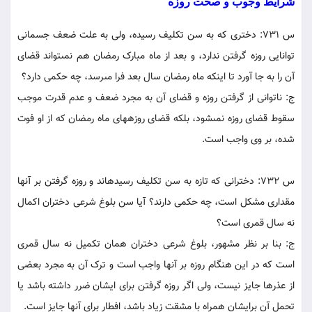
شرايط وجوب و صحت روزه
س 731: دخترى که به سن تکليف رسيده، ولى به علت ضعف جسمانى
توانايى روزه گرفتن ندارد، و بعد از ماه مبارک رمضان هم نمى‏تواند قضاى
آن را به جا آورد تا اينکه ماه رمضان سال بعد فرا مى‏رسد، چه حکمى دارد؟
ج: ناتوانى از گرفتن روزه و قضاى آن به مجرد ضعف و عدم قدرت موجب
سقوط قضاى روزه نمى‏شود، بلکه قضاى روزه‏هاى ماه رمضان که از او فوت
شده، بر وى واجب است.
س 732: دخترانى که تازه به سن تکليف رسيده‏اند و روزه گرفتن بر آنها
مقدارى مشکل است، چه حکمى دارند؟ آيا سن بلوغ شرعى دختران اکمال
نه سال قمرى است؟
ج: بنا بر نظر مشهور، بلوغ شرعى دختران همان تکميل نه سال قمرى
است که در اين هنگام روزه بر آنها واجب است و ترک آن به مجرد بعضى
از عذرها جايز نيست، ولى اگر روزه گرفتن براى ايشان ضرر داشته باشد يا
تحمل آن برايشان همراه با مشقت زياد باشد، افطار براى آنها جايز است.