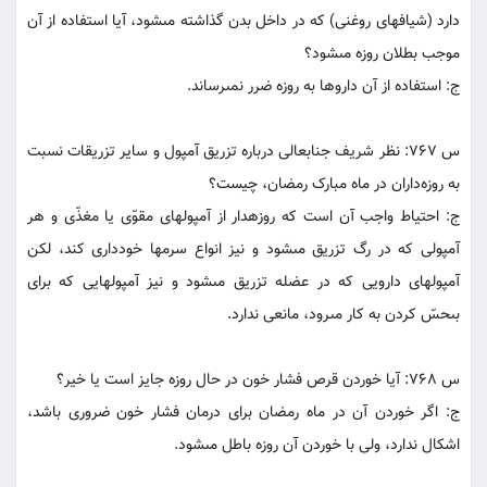
دارد (شيافهاى روغنى) که در داخل بدن گذاشته مى‏شود، آيا استفاده از آن
موجب بطلان روزه مى‏شود؟
ج: استفاده از آن داروها به روزه ضرر نمى‏رساند.
س 767: نظر شريف جنابعالى درباره تزريق آمپول و ساير تزريقات نسبت
به روزه‌داران در ماه مبارک رمضان، چيست؟
ج: احتياط واجب آن است که روزه‏دار از آمپول‏هاى مقوّى يا مغذّى و هر
آمپولى که در رگ تزريق مى‏شود و نيز انواع سرم‏ها خوددارى کند، لکن
آمپول‏هاى دارويى که در عضله تزريق مى‏شود و نيز آمپول‏هايى که براى
بى‏حسّ کردن به کار مى‏رود، مانعى ندارد.
س 768: آيا خوردن قرص فشار خون در حال روزه جايز است يا خير؟
ج: اگر خوردن آن در ماه رمضان براى درمان فشار خون ضرورى باشد،
اشکال ندارد، ولى با خوردن آن روزه باطل مى‏شود.