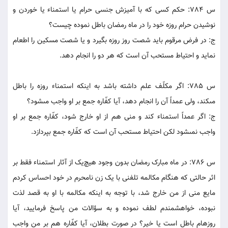
س 784: حکم کسى که با آميزش جنسى حرام يا استمناء يا خوردن و
نوشيدن حرام روزه خود را در ماه رمضان باطل نموده چيست؟
ج: در فرض مرقوم بايد شصت روز روزه بگيرد و يا شصت مسکين را اطعام
نمايد و احتياط مستحب آن است که هر دو را انجام دهد.
س 785: اگر مکلّف علم داشته باشد به اينکه استمناء روزه را باطل
مى‏کند، ولى عمداً آن را انجام دهد، آيا کفّاره جمع بر او واجب مى‏شود؟
ج: اگر عمداً استمناء کند و منى هم از او خارج شود، کفّاره جمع بر او
واجب نمى‏شود لکن احتياط مستحب آن است که کفّاره جمع بپردازد.
س 786: در ماه مبارک رمضان بدون وجود هيچ‌يک از آثار استمناء فقط بر
اثر حالتى که هنگام مکالمه تلفنى با يک زن نامحرم در خود احساس کردم
مايع منى از من خارج شد، با توجه به اينکه مکالمه با او به قصد لذت
نبوده، خواهشمندم لطف نموده و به سؤالات من پاسخ فرماييد، آيا
روزه‏ام باطل است يا خير؟ در صورت بطلان، آيا کفّاره هم بر من واجب