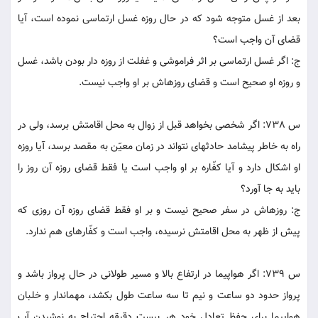
بعد از غسل متوجه شود که در حال روزه غسل ارتماسى نموده است، آيا
قضاى آن واجب است؟
ج: اگر غسل ارتماسى بر اثر فراموشى و غفلت از روزه دار بودن باشد، غسل
و روزه او صحيح است و قضاى روزه‏اش بر او واجب نيست.
س 738: اگر شخصى بخواهد قبل از زوال به محل اقامتش برسد، ولى در
راه به خاطر پيشامد حادثه‏اى نتواند در زمان معيّن به مقصد برسد، آيا روزه
او اشکال دارد و آيا کفّاره بر او واجب است يا فقط قضاى روزه آن روز را
بايد به جا آورد؟
ج: روزه‏اش در سفر صحيح نيست و بر او فقط قضاى روزه آن روزى که
پيش از ظهر به محل اقامتش نرسيده، واجب است و کفّاره‏اى هم ندارد.
س 739: اگر هواپيما در ارتفاع بالا و مسير طولانى در حال پرواز باشد و
پرواز حدود دو ساعت و نيم تا سه ساعت طول بکشد، مهماندار و خلبان
هواپيما براى حفظ تعادل خود هر بيست دقيقه احتياج به نوشيدن آب