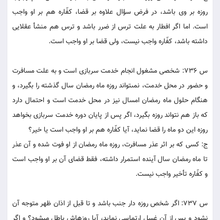
روزه بر وى باشد، در فرض سؤال علاوه بر قضا، کفّاره هم بر او واجب
است. اما اگر افطار به علت ترس از ضرر باشد و ترس هم منشأ عقلايى
داشته باشد، کفّاره واجب نيست، ولى قضا بر او واجب است.
س 736: شخصى مشغول انجام خدمت سربازى است و به علت مسافرت
و حضور در محل خدمت، نمى‏تواند روزه ماه رمضان سال گذشته را بگيرد، و
هنگام حلول ماه رمضان امسال نيز در محل خدمت است و احتمال دارد
که باز هم نتواند روزه بگيرد، اگر پس از پايان دوره خدمت سربازى بخواهد
روزه اين دو ماه را قضا نمايد، آيا کفّاره هم بر او واجب است يا خير؟
ج: کسى که بر اثر عذر مسافرت، روزه ماه رمضان از او فوت شده و آن عذر
تا ماه رمضان سال آينده استمرار داشته، فقط قضاى آن بر او واجب است
و کفّاره تأخير واجب نيست.
س 737: اگر شخص روزه دار جنب باشد و تا قبل از اذان ظهر متوجه آن
نشود و پس از آن غسل ارتماسى نمايد، آيا روزه‏اش باطل مى‏شود؟ و اگر