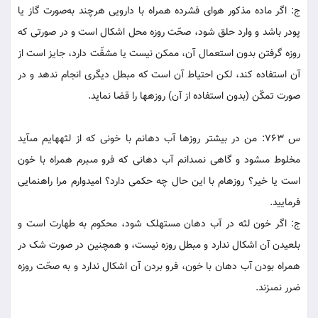
ج: اگر ماده مذکور هواى فشرده همراه با دارويى هرچند به‌صورت گاز يا
پودر باشد و وارد حلق شود، صحّت‏ روزه محل اشکال است و در صورتى که
روزه گرفتن بدون استعمال آن، ممکن نيست يا مشقّت دارد، جايز است از
آن استفاده کند، لکن احتياط آن است که مبطل ديگرى انجام ندهد و در
صورت تمکّن (بدون استفاده از آن) روزه‏ها را قضا نمايد.
س 763: من در بيشتر روزها آب دهانم با خونى که از لثه‏هايم مى‏آيد
مخلوط مى‏شود و گاهى نمى‏دانم آب دهانى که فرو مى‏برم همراه با خون
است يا خير؟ روزه‏ام با اين حال چه حکمى دارد؟ اميدوارم مرا راهنمايى
فرماييد.
ج: اگر خون لثه در آب دهان مستهلک شود، محکوم به طهارت است و
بلعيدن آن اشکال ندارد و مبطل روزه نيست، و همچنين در صورت شک در
همراه بودن آب دهان با خون، فرو بردن آن اشکال ندارد و به صحّت‏ روزه
ضرر نمى‏زند.