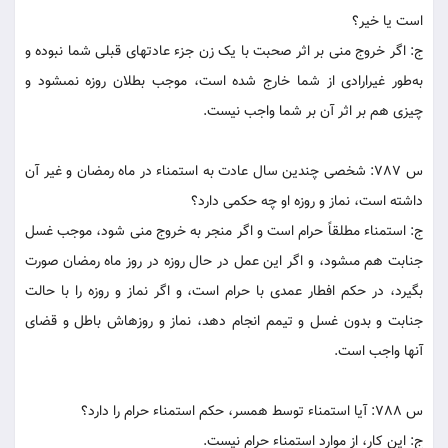
است يا خير؟
ج: اگر خروج منى بر اثر صحبت با يک زن جزء عادت‏هاى قبلى شما نبوده و
به‌طور غيرارادى از شما خارج شده است، موجب بطلان روزه نمى‏شود و
چيزى هم بر اثر آن بر شما واجب نيست.
س 787: شخصى چندين سال عادت به استمناء در ماه رمضان و غير آن
داشته است، نماز و روزه او چه حکمى دارد؟
ج: استمناء مطلقاً حرام است و اگر منجر به خروج منى شود، موجب غسل
جنابت هم مى‏شود، و اگر اين عمل در حال روزه در روز ماه رمضان صورت
بگيرد، در حکم افطار عمدى با حرام است، و اگر نماز و روزه را با حالت
جنابت و بدون غسل و تيمم انجام دهد، نماز و روزه‏اش باطل و قضاى
آنها واجب است.
س 788: آيا استمناء توسط همسر، حکم استمناء حرام را دارد؟
ج: اين کار، از موارد استمناء حرام نيست.