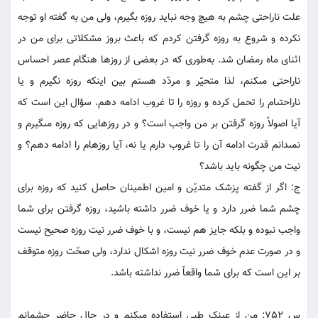
علت ناراحتى چشم به هيچ وجه نبايد روزه بگيرم، ولى من به گفته او توجه
نکرده و شروع به روزه گرفتن کردم که باعث بروز مشکلاتى براى من در
اثناى ماه رمضان شد. به‌طورى که در بعضى از روزها هنگام عصر احساس
ناراحتى مى‏کنم، لذا متحيّر و مردّد هستم بين اينکه روزه نگيرم و يا
ناراحتى‏ام را تحمل کرده و روزه را تا غروب ادامه دهم. سؤال اين است که
آيا اصولاً روزه گرفتن بر من واجب است؟ و در روزهايى که روزه مى‏گيرم و
نمى‏دانم قدرت ادامه آن را تا غروب دارم يا نه، آيا روزه‏ام را ادامه دهم؟ و
نيت من چگونه بايد باشد؟
ج: اگر از گفته پزشک متديّن و امين اطمينان حاصل کنيد که روزه براى
چشم شما ضرر دارد و يا خوف ضرر داشته باشيد، روزه گرفتن براى شما
واجب نبوده و بلکه جايز هم نيست، و با خوف ضرر نيت روزه صحيح نيست
و در صورت عدم خوف ضرر نيت روزه اشکال ندارد، ولى صحّت‏ روزه متوقف
بر اين است که براى شما واقعاً ضرر نداشته باشد.
س 752: من از عينک طبى استفاده مى‏کنم و در حال حاضر چشمانم