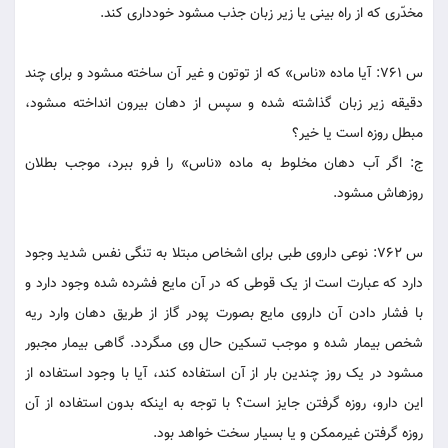
مخدّرى که از راه بينى يا زير زبان جذب مى‏شود خوددارى کند.
س 761: آيا ماده «ناس» که از توتون و غير آن ساخته مى‏شود و براى چند
دقيقه زير زبان گذاشته شده و سپس از دهان بيرون انداخته مى‏شود،
مبطل روزه است يا خير؟
ج: اگر آب دهان مخلوط به ماده «ناس» را فرو ببرد، موجب بطلان
روزه‏اش مى‏شود.
س 762: نوعى داروى طبى براى اشخاص مبتلا به تنگى نفس شديد وجود
دارد که عبارت است از يک قوطى که در آن مايع فشرده شده وجود دارد و
با فشار دادن آن داروى مايع بصورت پودر گاز از طريق دهان وارد ريه
شخص بيمار شده و موجب تسکين حال وى مى‏گردد. گاهى بيمار مجبور
مى‏شود در يک روز چندين بار از آن استفاده کند، آيا با وجود استفاده از
اين دارو، روزه گرفتن جايز است؟ با توجه به اينکه بدون استفاده از آن
روزه گرفتن غيرممکن و يا بسيار سخت خواهد بود.