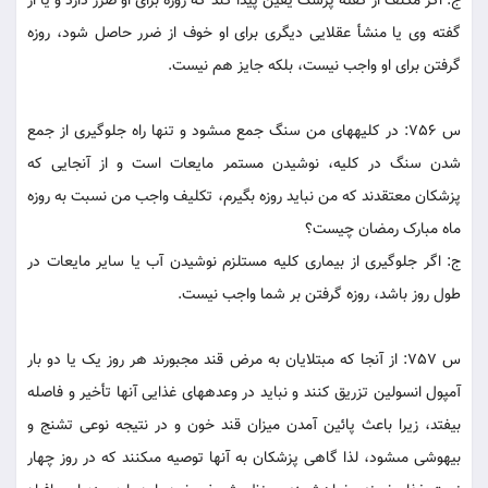
ج: اگر مکلّف از گفته پزشک يقين پيدا کند که روزه براى او ضرر دارد و يا از
گفته وى يا منشأ عقلايى ديگرى براى او خوف از ضرر حاصل شود، روزه
گرفتن براى او واجب نيست، بلکه جايز هم نيست.
س 756: در کليه‏هاى من سنگ جمع مى‏شود و تنها راه جلوگيرى از جمع
شدن سنگ در کليه، نوشيدن مستمر مايعات است و از آنجايى که
پزشکان معتقدند که من نبايد روزه بگيرم، تکليف واجب من نسبت به روزه
ماه مبارک رمضان چيست؟
ج: اگر جلوگيرى از بيمارى کليه مستلزم نوشيدن آب يا ساير مايعات در
طول روز باشد، روزه گرفتن بر شما واجب نيست.
س 757: از آنجا که مبتلايان به مرض قند مجبورند هر روز يک يا دو بار
آمپول انسولين تزريق کنند و نبايد در وعده‏هاى غذايى آنها تأخير و فاصله
بيفتد، زيرا باعث پائين آمدن ميزان قند خون و در نتيجه نوعى تشنج و
بيهوشى مى‏شود، لذا گاهى پزشکان به آنها توصيه مى‏کنند که در روز چهار