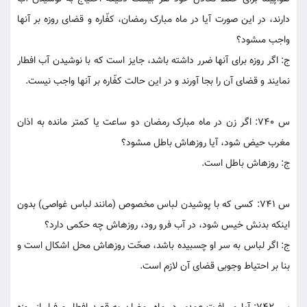
دارند، در اين صورت آيا در ماه مبارک رمضان، کفّاره و قضاى روزه بر آنها
واجب مى‏شود؟
ج: اگر روزه براى آنها ضرر داشته باشد، جايز است که با نوشيدن آب افطار
نمايند و قضاى آن را بجا آورند و در اين حالت کفّاره بر آنها واجب نيست.
س 740: اگر زن در ماه مبارک رمضان دو ساعت يا کمتر مانده به اذان
مغرب حيض شود، آيا روزه‏اش باطل مى‏شود؟
ج: روزه‏اش باطل است.
س 741: کسى که با پوشيدن لباس مخصوص (مانند لباس غواصى) بدون
اينکه بدنش خيس شود، در آب فرو رود، روزه‏اش چه حکمى دارد؟
ج: اگر لباس به سر او چسبيده باشد، صحّت‏ روزه‏اش محل اشکال است و
بنا بر احتياط وجوبى قضاى آن لازم است.