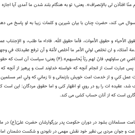
 منّا افتأذن لی بالإنصراف». یعنی؛ تو به هنگام بلند شدن ما آمدی آیا اجاز
ال می کند، حضرت چنان با بیان شیرین و کلمات زیبا به او پاسخ می دهد
 الأحياء و حقوق الأموات، فأما حقوق الله. فاداء ما طلب، و الإجتناب عما 
دمة أمتك، و ان تخلص لولي الأمر ما أخلص لأمّة و أن ترفع عقيدتك في وجهه 
عن الطريق السوي و امّا حقوق الأموات، فهي أن تذكر خيراتهم و تتغاضي عن ساوئهم، فانّ لهم ربّاً يُحاسبهم».(4)
 پس عبارت است از انجام آنچه كه خواسته خداوند است و پرهيز از آنچه كه ا
نت عمل كني و از خدمت امت خويش بازنمانی و تا زماني كه ولي امر مسلمين 
شد، عقيده ات را رو در روي او اظهار كنی و اما حقوق مردگان: اين است ك
ردگاری است كه از آنان حساب كشی می كند.
مت مسلمانان بشود در دوران حکومت پدر بزرگوارشان حضرت علیّ(ع) در ما
عت و جوان مردی بی نظیر خود نقش مهمی در نابودی و شکست دشمنان امام