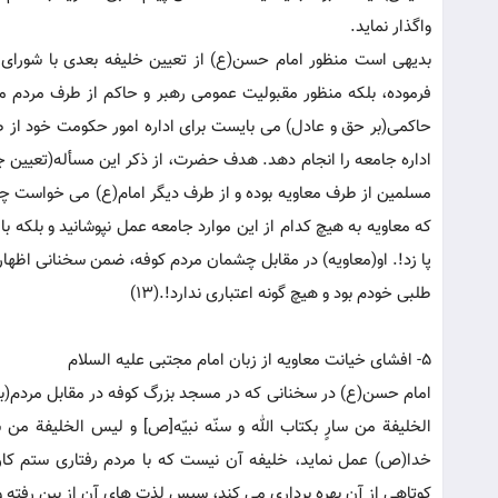
واگذار نماید.
بدیهی است منظور امام حسن(ع) از تعیین خلیفه بعدی با شورای م
فرموده، بلکه منظور مقبولیت عمومی رهبر و حاکم از طرف مردم می 
حاکمی(بر حق و عادل) می بایست برای اداره امور حکومت خود از طرف
اداره جامعه را انجام دهد. هدف حضرت، از ذکر این مسأله(تعیین 
مسلمین از طرف معاویه بوده و از طرف دیگر امام(ع) می خواست چهره
که معاویه به هیچ کدام از این موارد جامعه عمل نپوشانید و بلکه ب
پا زد!. او(معاویه) در مقابل چشمان مردم کوفه، ضمن سخنانی اظها
طلبی خودم بود و هیچ گونه اعتباری ندارد!.(13)
5- افشای خیانت معاویه از زبان امام مجتبی علیه السلام
امام حسن(ع) در سخنانی که در مسجد بزرگ کوفه در مقابل مردم(با حضو
خدا(ص) عمل نماید، خلیفه آن نیست که با مردم رفتاری ستم ک
کوتاهی از آن بهره برداری می کند، سپس لذت های آن از بین رفته