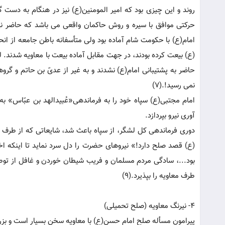
روند و این چیزی بود که امیر المومنین(ع) نیز در هنگام به دست 
حرکتی موافق با سیره و روش حاکمان واقعی می باشد که حاضر نیس
امام(ع) با حکومت شام آماده بود ولی متأسفانه باطن جامعه از انح
(ع) بیعت کرده بودند، در جهت مقابل آماده بیعت با معاویه شدند. 
نمی رسید!.(7)
آوری نیرو بپردازد.
دوری فرماندهی کل لشگر، از سپاه باعث شد، شایعاتی که از طرف
بود...، سادگی مردم مسلمان و فریب شیطان خوردن و غافل از توطئ
طرف معاویه را بپذیرد.(9)
4- نیرنگ معاویه (صلح تحمیلی)
پیرامون مسأله صلح امام حسن(ع) با معاویه سخن بسیار است و بزرگان