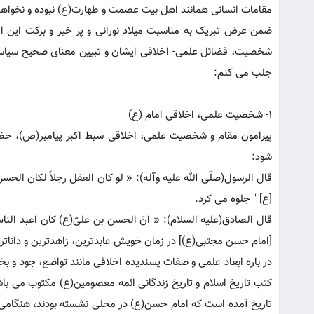
مقامات انسانی همانند اهل بیت عصمت و طهارت(ع) نبوده و نخواهد 
ضمن عرض تبریک به مناسبت میلاد نورانی و پر خیر و برکت این ام
شخصیت، فضائل علمی- اخلاقی ایشان و تبیین معنای صحیح سیاس
جلب می کنم:
1- شخصیت علمی، اخلاقی امام (ع)
پیرامون مقام و شخصیت علمی، اخلاقی سبط اکبر پیامبر(ص)، حضر
شود:
قال الرسول(صلّی الله علیه وآله): « لو کان العقل رجلاً لکان ال
[ع] " جلوه می کرد.
[امام حسن مجتبی(ع)] در زمان خویش عابدترین، زاهدترین و داناتری
در باره ابعاد علمی و صفات پسندیده اخلاقی مانند تواضع، جود و
کتب تاریخ اسلام و تاریخ زندگانی ائمه معصومین(ع) مکتوب می باش
تاریخ آمده است که امام حسن(ع) در محلی نشسته بودند، هنگامی 