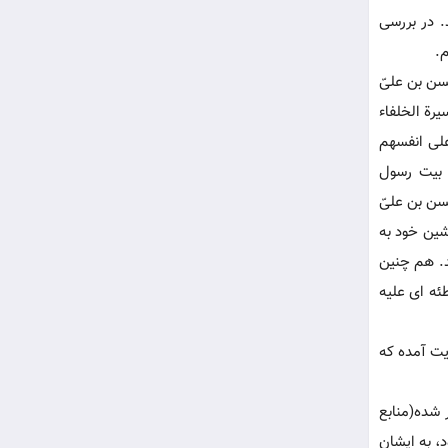
. در بررسی
م.
حسن بن علیّ
یرة الخلفاء
علی انفسهم
ل بیت رسول
 حسن بن علیّ
شین خود به
د. هم چنین
ئه ای علیه
یت آمده که
 شده(منابع
، به ایشان