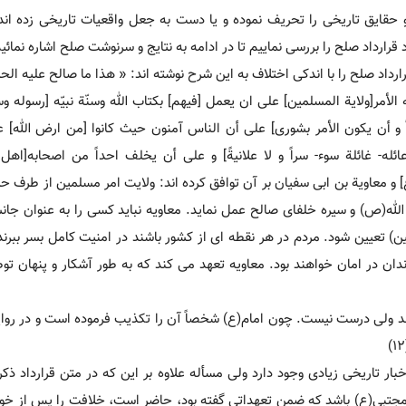
 حقایق تاریخی را تحریف نموده و یا دست به جعل واقعیات تاریخی زده اند
رارداد صلح را بررسی نماییم تا در ادامه به نتایج و سرنوشت صلح اشاره نمائی
رداد صلح را با اندکی اختلاف به این شرح نوشته اند: « هذا ما صالح علیه ال
أمر[ولایة المسلمین] علی ان یعمل [فیهم] بکتاب الله وسنّة نبیّه [رسوله وس
ً و أن یکون الأمر بشوری] علی أن الناس آمنون حیث کانوا [من ارض الله] 
ئله- غائلة سوء- سراً و لا علانیةً] و علی أن یخلف احداً من اصحابه[اه
ن علیّ [ع] و معاویة بن ابی سفیان بر آن توافق کرده اند: ولایت امر مسلمین از طرف
لله(ص) و سیره خلفای صالح عمل نماید. معاویه نباید کسی را به عنوان جان
ین) تعیین شود. مردم در هر نقطه ای از کشور باشند در امنیت کامل بسر ببرن
دان در امان خواهند بود. معاویه تعهد می کند که به طور آشکار و پنهان توط
ده اند ولی درست نیست. چون امام(ع) شخصاً آن را تکذیب فرموده است و در روا
بار تاریخی زیادی وجود دارد ولی مسأله علاوه بر این که در متن قرارداد ذکر
م مجتبی(ع) باشد که ضمن تعهداتی گفته بود، حاضر است، خلافت را پس از خود