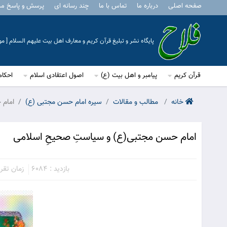
صفحه اصلی
درباره ما
تماس با ما
چند رسانه ای
پرسش و پاسخ م
پایگاه نشر و تبلیغ قرآن کریم و معارف اهل بیت علیهم السلام [ 
قرآن کریم
پیامبر و اهل بیت (ع)
اصول اعتقادی اسلام
احکام
خانه
مطالب و مقالات
سیره امام حسن مجتبی (ع)
امام 
امام حسن مجتبی(ع) و سیاستِ صحیحِ اسلامی
بازدید : 6084
زمان تقریبی 