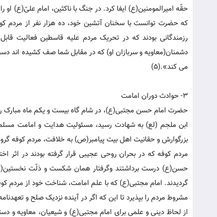
حقّه امیرالمومنین(ع) ایفا کرد. در جنگ با ناکثین، امام علیّ(ع) او 
که حضرت توانست با سخنان آتشین خود، ده هزار نفر از مردم کو
رزمندگانی بودند که در تحریک مردم علیه قاسطین فعالیت قابل
دشمنان(معاویه و سربازان او) که در مقابل شما صف کشیده اند 
می کند».(5)
3- حوادث دوران امامت
حضرت امام حسن مجتبی(ع)، در شام گاه بیست و یکم ماه مبارک 
ابن ملجم (لع) به شهادت رسید، مسئولیت هدایت و امامت مسلمان
بزرگوارش و حقانیت اهل بیت پیامبر(ص) به خلافت، مردم کوفه گروه گر
مردم کوفه که در بحران روحی عجیبی قرار گرفته بودند در اثر اخ
حسن(ع) درست برداشتند وگرفتار همان شکست و ذلّت نخستین(عدم 
گردیدند. امام مجتبی(ع) که با علم امامت، شناخت خود از مردم کوفه
مشروط مردم را بپذیرد تا این که اگر در آینده نزدیک صلح و تعهدنام
از لحاظ دینی و علمی برای امام مجتبی(ع) و شیعیان، معاویه و دس