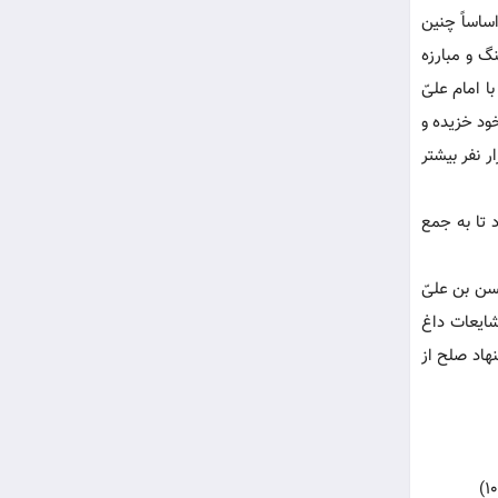
ساساً چنین
گ و مبارزه
 امام علیّ
ود خزیده و
 به غیر از عدیّ بن حاتم و گروهی از قبیله« طیّ» و دیگر قبایل عازم لشکرگاه شدند و تعداد آن ها به 12 هزار نفر بیشتر
اقامت فرمود تا به جمع
سن بن علیّ
 اینکه اخذ رشوه و فریب دنیا خوردن به فرماندهی سپاه حضرت سرایت کرد!(8) بازار شایعات داغ
هاد صلح از