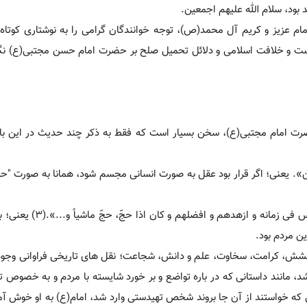
بود، سلام الله علیهم اجمعین.
ام عزیز و کریم آل محمد(ص)، توجه خوانندگان گرامی را به نوشتاری کوتاه 
ت و خلافت اسلامی و دلائل تحمیل صلح بر حضرت امام حسن مجتبی(ع) نگا
ت امام مجتبی(ع)، سخن بسیار است که فقط به ذکر چند حدیث در این بار
حسن». یعنی؛ اگر قرار بود عقل به صورت انسانی مجسم شود، همانا به صورت "ح
قال الصادق(علیه السلام): « انّ الحسن بن علیّ(ع) کان اعبد النا
ن مردم بود.
 بخشش، کرامت، سخاوت، علم و دانش، شجاعت؛ نقل های تاریخی فراوانی وجود 
د، مانند داستانی که در باره تواضع و بر خورد شایسته با مردم و به خصوص ت
که خواستند از آن جا بروند شخص تهیدستی وارد شد، امام(ع) به او خوش آم