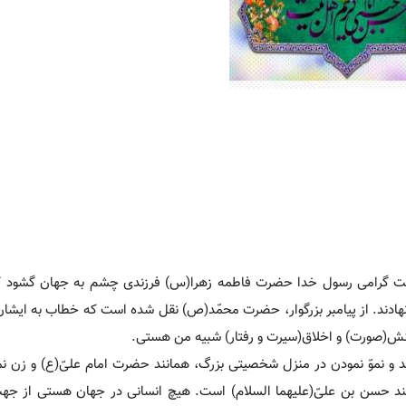
ن المبارک سال سوّم هجرت(1) و در خانه دخت گرامی رسول خدا حضرت فاطمه زهرا(س) فرزندی چشم به جهان گش
هادند. از پیامبر بزرگوار، حضرت محمّد(ص) نقل شده است که خطاب به ایشان
و نموّ نمودن در منزل شخصیتی بزرگ، همانند حضرت امام علیّ(ع) و زن نم
ند حسن بن علیّ(علیهما السلام) است. هیچ انسانی در جهان هستی از جه