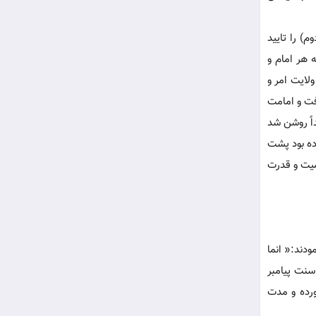
) را تایید
 هر امام و
لایت امر و
فت و امامت
اً روشن شد
ده بود پشت
میت و قدرت
ودند:« انما
مطابق کتاب و سنت پیامبر
رده و مدت