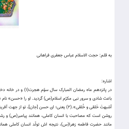
به قلم: حجت الاسلام عباس جعفری فراهانی
اشاره:
در پانزدهم ماه رمضا
باعث شادی و سرور نبی مکرّم اسلام(ص) گردید. او را «حسن» نام ن
أشبهتَ خَلقی و خُلقی».(2) یعنی؛ ای حسن [جان]، تو از جهت آفرینش(صورت) و اخلاق(سیرت و رفتار) شبیه من هستی.
روشن است که مصاحبت با انسان کاملی، همانند پیامبر(ص) و رشد 
مانند حضرت فاطمه زهرا(س)، نتیجه اش تولّد انسان کاملی همان