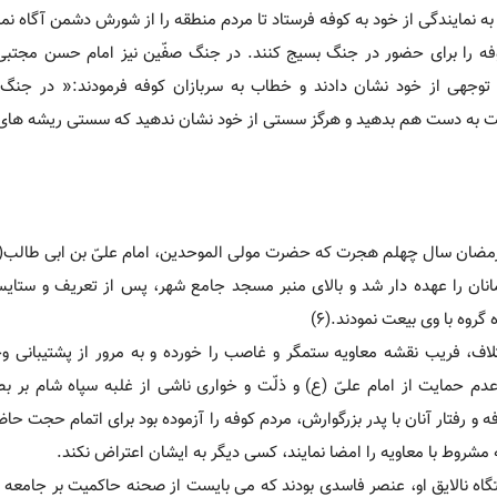
را به نمایندگی از خود به کوفه فرستاد تا مردم منطقه را از شورش دشمن آگاه نم
فه را برای حضور در جنگ بسیج کنند. در جنگ صفّین نیز امام حسن مجتبی
 توجهی از خود نشان دادند و خطاب به سربازان کوفه فرمودند:« در جنگ 
دست به دست هم بدهید و هرگز سستی از خود نشان ندهید که سستی ریشه های
رمضان سال چهلم هجرت که حضرت مولی الموحدین، امام علیّ بن ابی طالب(
ان را عهده دار شد و بالای منبر مسجد جامع شهر، پس از تعریف و ستای
وه با وی بیعت نمودند.(6)
تلاف، فریب نقشه معاویه ستمگر و غاصب را خورده و به مرور از پشتیبانی و
حمایت از امام علیّ (ع) و ذلّت و خواری ناشی از غلبه سپاه شام بر بص
 و رفتار آنان با پدر بزرگوارش، مردم کوفه را آزموده بود برای اتمام حجت ح
ه مشروط با معاویه را امضا نمایند، کسی دیگر به ایشان اعتراض نکند.
تگاه نالایق او، عنصر فاسدی بودند که می بایست از صحنه حاکمیت بر جامعه ا