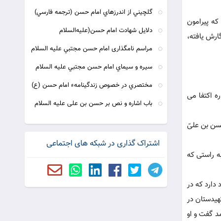
گلچيني از اندرزهاي امام حسن (ترجمه فارسي)
که پیرامون
دلایل شهادت امام حسن(علیه‌السلام
رش یافته،
مراسم نامگذارى امام حسن مجتبي عليه السلام
سيره و سيماي امام حسن مجتبي عليه السلام
مختصري در خصوص زندگينامهء امام حسن (ع)
ه اکتفا می
باب اشاره و نص بر حسن بن على عليه السلام
سن بن علیّ
اشتراک گذاری در شبکه های اجتماعی
س فی زمانه و ازهدهم و افضلهم و کان اذا حجّ، حجّ ماشیاً و...».(3) یعنی؛ به راستی که
دارد که در
هیدستان در
د گفت و او