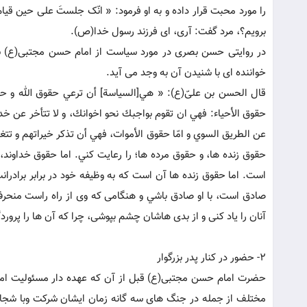
را مورد محبت قرار داده و به او فرمود: « انّک جلستَ علی حین قیام
برویم؟، مرد گفت: آری، ای فرزند رسول خدا(ص).
در روایتی حسن بصری در مورد سیاست از امام حسن مجتبی(ع) سو
خواننده ای با شنیدن آن به وجد می آید.
قال الحسن بن علیّ(ع): « هي[السیاسة] أن ترعي حقوق الله و حقوق
حقوق الأحياء: فهي ان تقوم بواجبك نحو اخوانك، و لا تتأخر عن خ
حقوق زنده ها، و حقوق مرده ها؛ را رعايت كني. اما حقوق خداوند،
است. اما حقوق زنده ها آن است كه به وظيفه خود در برابر برادرا
صادق است، با او صادق باشي و هنگامی كه وی از راه راست منحرف 
آنان را ياد كنی و از بدی هاشان چشم بپوشی، چرا كه آن ها را پرو
2- حضور در کنار پدر بزرگوار
حضرت امام حسن مجتبی(ع) قبل از آن که عهده دار مسئولیت اما
مختلف از جمله در جنگ های سه گانه زمان ایشان شرکت وبا شجا