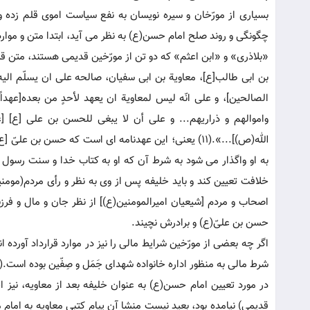
بسیاری از مورّخان و سیره نویسان به نفع سیاست اموی قلم زده و
چگونگی و روند صلح امام حسن(ع) به نظر می آید، ابتدا متن و موارد ق
«بلاذری» و «ابن اعثم» که دو تن از مورّخین قدیمی هستند، متن قرا
بن ابی طالب[ع]، معاویة بن ابی سفیان، صالحه علی ان یسلّم الیه ال
الصالحین]، و علی انّه لیس لمعاویة ان یعهد لأحدٍ من بعده[عهدا
واموالهم و ذراریهم... و علی أن لا یبغی للحسن بن علی [ع] [عا
الله(ص)]...».(11) یعنی؛ این عهدنامه ای است که حسن ب
به او واگذار می شود به شرط آن که او به کتاب خدا و سنت رسول ا
خلافت تعیین کند و باید خلیفه پس از وی به نظر و رأی مردم(مومن
اصحاب و مردم [شیعیان امیرالمومنین(ع)] از نظر جان و مال و فرزن
حسن بن علیّ(ع) و برادرش نچیند.
اگر چه بعضی از مورّخین شرایط مالی را نیز در موارد قرارداد آور
شرط مالی به منظور اداره خانواده شهدای جَمَل و صِفّین بوده است.(12)
در مورد تعیین امام حسن(ع) به عنوان خلیفه بعد از معاویه، نیز اخ
قدیمی) نیامده بود، بعید نیست منشا آن پیام کتبی معاویه به اما