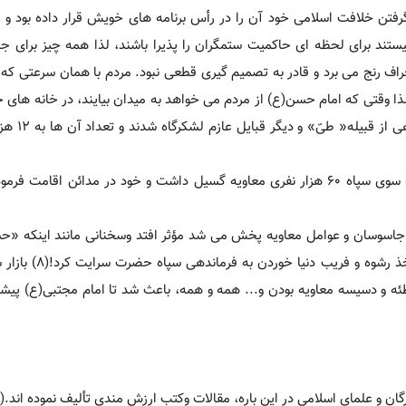
گرفتن خلافت اسلامی خود آن را در رأس برنامه های خویش قرار داده بود و ا
تند برای لحظه ای حاکمیت ستمگران را پذیرا باشند، لذا همه چیز برای جن
راف رنج می برد و قادر به تصمیم گیری قطعی نبود. مردم با همان سرعتی که با
لذا وقتی که امام حسن(ع) از مردم می خواهد به میدان بیایند، در خانه های خ
حاضر به پشتیبانی امام(ع) نشدند و
امام مجتبی(ع) سپاه خود را به فرماندهی«عُبیدالهد بن عبّاس» به سوی سپاه 60 هزار نفری معاویه گسیل داشت و خود در مدائن 
 جاسوسان و عوامل معاویه پخش می شد مؤثر افتد وسخنانی مانند اینکه «ح
(ع) قصد صلح دارد!» نیروهای حضرت را دل سرد نماید تا
ه و دسیسه معاویه بودن و... همه و همه، باعث شد تا امام مجتبی(ع) پیشن
 و علمای اسلامی در این باره، مقالات وکتب ارزش مندی تألیف نموده اند.(10)