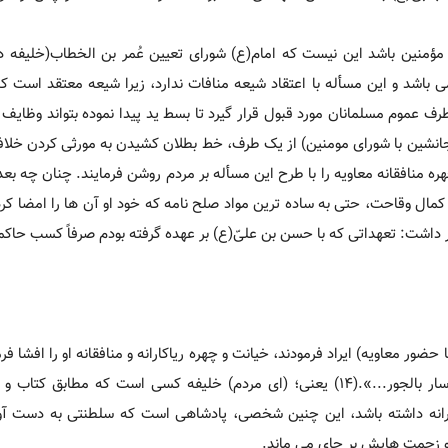
ؤمنین باشد این نیست که امام(ع) شورای تعیین عُمر بن الخطاب(خلیفه دوم
باشد و این مسأله با اعتقاد شیعه منافات ندارد، زیرا شیعه معتقد است که
 عموم مسلمانان مورد قبول قرار گیرد تا بسط ید پیدا نموده بتواند وظایف و
جانشین با شورای مومنین) از یک طرف، خط بطلان کشیدن به مورثی کردن خلا
 منافقانه معاویه را با طرح این مسأله بر مردم روشن فرمایند. چنان چه بعد
ا کمال وقاحت، حتی به ساده ترین مواد صلح نامه که خود او آن ها را امضا کر
ر داشت: تعهداتی که با حسن بن علیّ(ع) بر عهده گرفته بودم صرفاً کسب حاک
ر معاویه) ایراد فرمودند، خیانت و چهره ریاکارانه و منافقانه او را افشا فرم
الخلیفة من سارٍ بکتاب الله و سنّه نبیّه[ص] و لیس الخلیفة من سار بالجور...».(14) یعنی؛ (ای مردم) خلیفه کسی است که 
ارانه داشته باشد، این چنین شخصی، پادشاهی است که سلطنتی به دست آو
 و زحمت هایش بر جای می ماند.