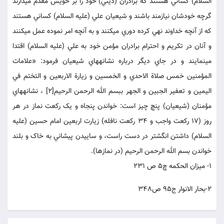
السلام) کساني هستند که برادران (ديني) خود را بر خويش مقدم مي‏دارند
گرچه خودشان نيازمند باشند و شيعيان علي (عليه السلام) کساني هستند
که از آنچه خداوند نهي کرده دوري مي‏کنند و به آنچه امر نموده عمل مي‏کنند
و آنان در تکريم و احترام برادران مؤمن خود به علي (عليه السلام) اقتدا
مي‏نمايند و در جاي ديگر درباره نشانه‏هاي شيعيان فرمود: «علامات
المؤمنين خمس صلاة الاحدي و الخمسين و زيارة الاربعين و التختم في
اليمين و تعفير الجبين و الجهر ببسم الله الرحمن الرحيم[2] ، نشانه‏هاي
مؤمنان (شيعيان) پنچ چيز است: خواندن پنجاه و يک رکعت نماز در هر
روز (17 رکعت واجب و 34 رکعت نافله) زيارت اربعين امام حسين (عليه
السلام) داشتن انگشتر در دست راست، و ساييدن پيشاني به خاک و بلند
خواندن بسم الله الرحمن الرحيم (در نمازها).
1- میزان الحکمه چ5 ص 231
2-بحار الانوار ج95 ص348