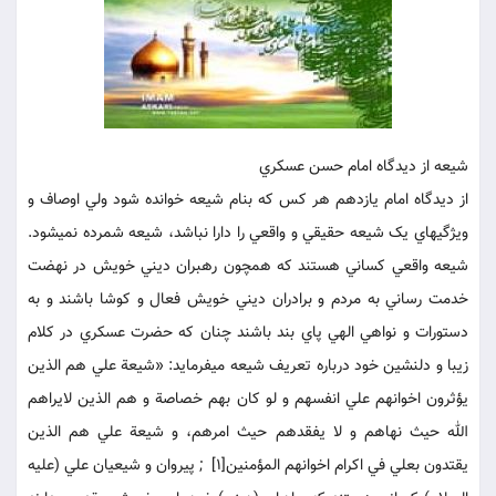
شيعه از ديدگاه امام حسن عسکري
از ديدگاه امام يازدهم هر کس که بنام شيعه خوانده شود ولي اوصاف و
ويژگيهاي يک شيعه حقيقي و واقعي را دارا نباشد، شيعه شمرده نمي‏شود.
شيعه واقعي کساني هستند که همچون رهبران ديني خويش در نهضت‏
خدمت رساني به مردم و برادران ديني خويش فعال و کوشا باشند و به
دستورات و نواهي الهي پاي بند باشند چنان که حضرت عسکري در کلام
زيبا و دلنشين خود درباره تعريف شيعه مي‏فرمايد: «شيعة علي هم الذين
يؤثرون اخوانهم علي انفسهم و لو کان بهم خصاصة و هم الذين لايراهم
الله حيث نهاهم و لا يفقدهم حيث امرهم، و شيعة علي هم الذين
يقتدون بعلي في اکرام اخوانهم المؤمنين[1] ; پيروان و شيعيان علي (عليه