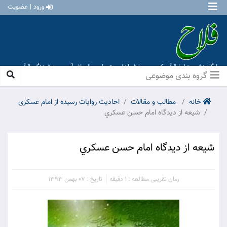
ورود | عضویت
پایگاه نشر و تبلیغ قرآن کریم و معارف اهل بیت علیهم السلام [ موسسه فرهنگی قرآن و
عترت منهاج عشق آباد ]
گروه بندی موضوعی
خانه
مطالب و مقالات
احادیث روایات رسیده از امام عسکری
شيعه از ديدگاه امام حسن عسکري
شيعه از ديدگاه امام حسن عسکري
زمان تقریبی مطالعه : 1 دقیقه
تاریخ : 07 بهمن 1393