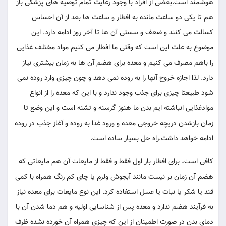
هوشمند است.بعضی از افراد با وجود رعایت تمام توصیه های پزشکی باز
هم تا یکی دو ساعت مانده به افطار و ساعت ها بعد از آن احساس
کسالت می کنند و ضعف و سستی آن ها تا آخر روز ادامه دارد. این
موضوع به علت این است که وقتی ما افطار می کنیم مواد مختلف غذایی
را باهم مصرف می کنیم و معده برای هضم آن ها به زمان بیشتری نیاز
دارد. لذا اجازه خروج آنها را به روده نمی دهد و چون چیزی وارد روده نمی
شود طبیعتا چیزی برای جذب وجود ندارد و با این که معده را از انواع
موادغذایی انباشته ایم بدن ما هنوز گرسنه و تشنه است و این وضع تا
زمان بازشدن دریچه خروجی معده و ورود غذا به روده و آغاز جذب در روده
ادامه خواهد داشت.راه حل بسیار ساده است.
کافی است، برای افطار بار اول فقط و فقط از مایعات آن هم مایعاتی که
هضم آن زمان بر نیست مانند آبجوش ولرم یا چای کم رنگ همراه با کمی
قند یا شکر یا نبات یا عسل استفاده کرد. این نوع مایعات برای معده نیاز
به فرآیند هضم ندارد و معده پس از شناسایی اولیه و هم دما شدن آن با
دمای بدن در صورت اطمینان از این که چیزی همراه آن خورده نشده ظرف