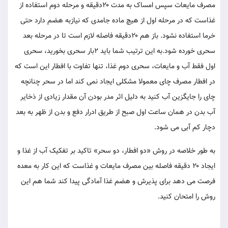
مصرف مایعات سپس امساک به مدت ۲۰دقیقه و مرحله دوم استفاده از
غذاست که در مرحله اول از هیچ ماده جامدی که نیازبه هضم دارد حتی
خرما استفاده نشود. باز هم ۲۰دقیقه فاصله لازم است تا در مرحله بعد
سحری خورده شود.به این ترتیب شما باید ۲بار سحری بخورید، سحری
اول فقط آب و مایعات، سحری دوم غذا، تنها تفاوت با افطار این است که
در افطار مصرف چای معمولا مشکلی ایجاد نمی کند اما در سحر چنانچه
چای را جایگزین آب کنید به دلیل اثر مدر بودن آن مقدار زیادی از ذخایر
آب بدن در همان ساعت اول صبح از طریق ادرار دفع و بدن از ظهر به بعد
دچار کم آبی می شود.
به طور خلاصه در روش «دو افطار، دو سحر» تاکید بر تفکیک آب از غذا و
ایجاد ۲۰ دقیقه فاصله بین مصرف مایعات و غذاست که این کار به معده
فرصت می دهد برای پذیرش و هضم غذا آمادگی پیدا کند شما هم این
روش را امتحان کنید.