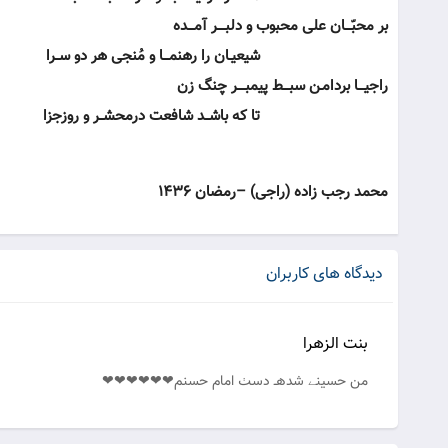
بر محبّـــان علی محبوب و دلبــــر آمـــده
شیعیـان را رهنمـــا و مُنجی هر دو ســرا
راجیـــا بردامـن سبـــط پیمبــــر چنگ زن
تا که باشــد شافعت درمحشــر و روزجزا
محمد رجب زاده (راجی) –رمضان 1436
دیدگاه های کاربران
بنت الزهرا
من حسینے شدهـ دسٺ امام حسنم❤❤❤❤❤❤