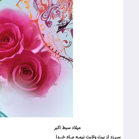
میلاد سبط اکبر
ســرزد از بیت ولایت نیمــه مـــاه خــــدا