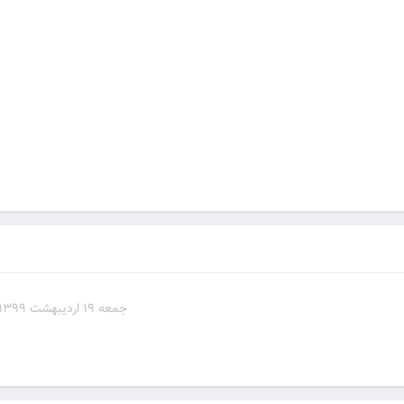
جمعه 19 اردیبهشت 1399 - 19:45