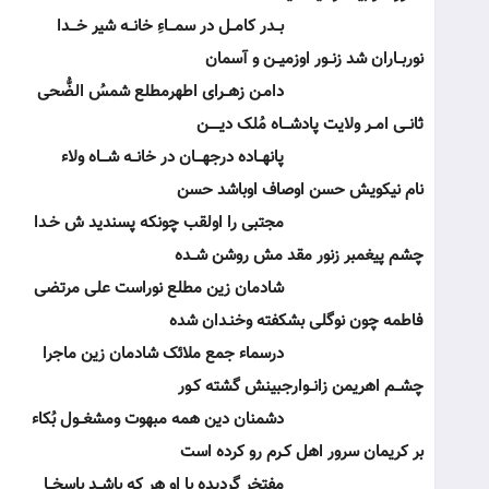
بــدر کامــل در سمـــاءِ خانــه شیر خـــدا
نوربــاران شد زنــور اوزمیــن و آسمان
دامـن زهــرای اطهرمطلع شمسُ الضُّحی
ثانــی امــر ولایت پادشـــاه مُلک دیـــــن
پانهــاده درجهـــان در خانــه شـــاه ولاء
نام نیکویش حسن اوصاف اوباشد حسن
مجتبی را اولقب چونکه پسندید ش خـدا
چشم پیغمبر زنور مقد مش روشن شــده
شادمان زین مطلع نوراست علی مرتضی
فاطمه چون نوگلی بشکفته وخنـدان شده
درسماء جمع ملائک شادمان زین ماجرا
چشــم اهریمن زانــوارجبینش گشته کـور
دشمنان دین همه مبهوت ومشغــول بُکاء
بر کریمان سرور اهل کـرم رو کرده است
مفتخر گردیده با او هر که باشــد باسخــا