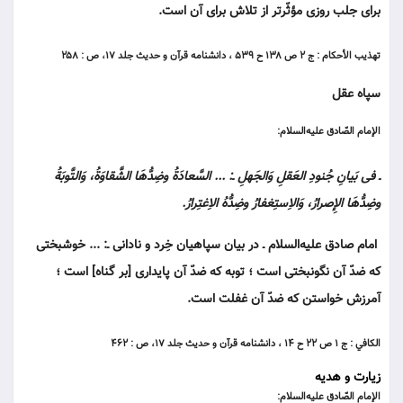
براى جلب روزى مؤثّرتر از تلاش براى آن است.
تهذيب الأحكام : ج ۲ ص ۱۳۸ ح ۵۳۹ ، دانشنامه قرآن و حديث جلد ۱۷، ص : ۲۵۸
سپاه عقل
الإمام الصّادق عليه‌السلام:
ـ فى بَيانِ جُنودِ العَقلِ وَالجَهلِ ـ: ... السَّعادَةُ وضِدُّهَا الشَّقاوَةُ، وَالتَّوبَةُ
وضِدُّهَا الإِصرارُ، وَالاِستِغفارُ وضِدُّهُ الاِغتِرارُ.
امام صادق عليه‌السلام ـ در بيان سپاهيان خِرد و نادانى ـ: ... خوش‏بختى
كه ضدّ آن نگون‏بختى است ؛ توبه كه ضدّ آن پايدارى [بر گناه] است ؛
آمرزش خواستن كه ضدّ آن غفلت است.
الكافي : ج ۱ ص ۲۲ ح ۱۴ ، دانشنامه قرآن و حديث جلد ۱۷، ص : ۴۶۲
زیارت و هدیه
الإمام الصّادق عليه‌السلام: