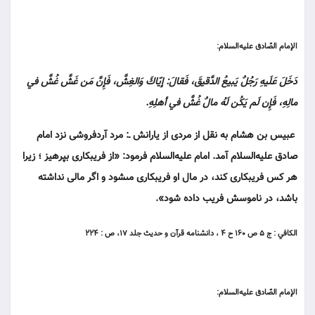
الإمام الصّادق عليه‌السلام:
دَخَلَ عَلَيهِ رَجُلٌ يَبيعُ الدَّقيقَ، فَقالَ: إيّاكَ وَالغِشَّ، فَإِنَّ مَن غَشَّ غُشَّ في
مالِهِ، فَإِن لَم يَكُن لَهُ مالٌ غُشَّ في أهلِهِ.
عبيس بن هشام به نقل از مردى از يارانش ـ: مرد آردفروشى نزد امام
صادق عليه‌السلام آمد. امام عليه‌السلام فرمود: «از فريبكارى بپرهيز ؛ زيرا
هر كس فريبكارى كند، در مال او فريبكارى مى‏شود و اگر مالى نداشته
باشد، در ناموسش فريب داده شود».
الكافي : ج ۵ ص ۱۶۰ ح ۴ ، دانشنامه قرآن و حديث جلد ۱۷، ص : ۲۲۴
الإمام الصّادق عليه‌السلام: