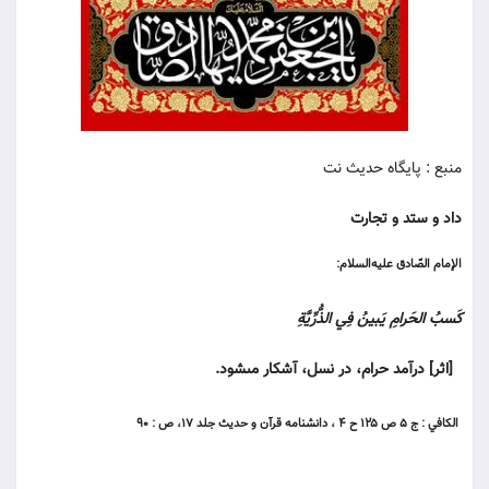
منبع : پایگاه حدیث نت
داد و ستد و تجارت
الإمام الصّادق عليه‌السلام:
كَسبُ الحَرامِ يَبينُ فِي الذُّرِّيَّةِ
[اثر] درآمد حرام، در نسل، آشكار مى‏شود.
الكافي : ج ۵ ص ۱۲۵ ح ۴ ، دانشنامه قرآن و حديث جلد ۱۷، ص : ۹۰