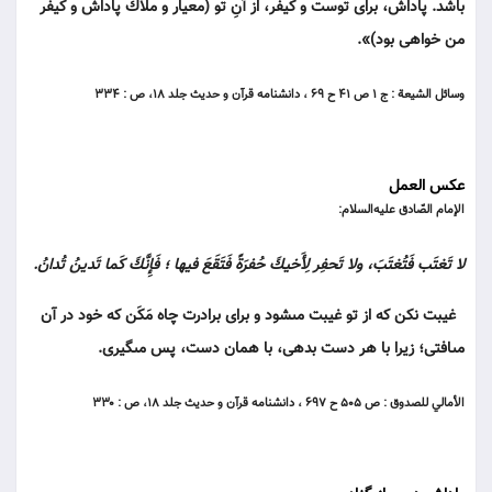
باشد. پاداش، براى توست و كيفر، از آنِ تو (معيار و ملاك پاداش و كيفر
من خواهى بود)».
وسائل الشيعة : ج ۱ ص ۴۱ ح ۶۹ ، دانشنامه قرآن و حديث جلد ۱۸، ص : ۳۳۴
عکس العمل
الإمام الصّادق عليه‌السلام:
لا تَغتَب فَتُغتَبَ، ولا تَحفِر لِأَخيكَ حُفرَةً فَتَقَعَ فيها ؛ فَإِنَّكَ كَما تَدينُ تُدانُ.
غيبت نكن كه از تو غيبت مى‏شود و براى برادرت چاه مَكَن كه خود در آن
مى‏افتى؛ زيرا با هر دست بدهى، با همان دست، پس مى‏گيرى.
الأمالي للصدوق : ص ۵۰۵ ح ۶۹۷ ، دانشنامه قرآن و حديث جلد ۱۸، ص : ۳۳۰