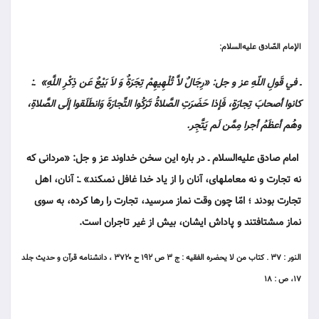
الإمام الصّادق عليه‌السلام:
ـ في قَولِ اللّهِ عز و جل: «رِجَالٌ لاَّ تُلْهِيهِمْ تِجَرَةٌ وَ لاَ بَيْعٌ عَن ذِكْرِ اللَّهِ» ـ:
كانوا أصحابَ تِجارَةٍ، فَإذا حَضَرَتِ الصَّلاةُ تَرَكُوا التِّجارَةَ وَانطَلَقوا إلَى الصَّلاةِ،
وهُم أعظَمُ أجرا مِمَّن لَم يَتَّجِر.
امام صادق عليه‌السلام ـ در باره اين سخن خداوند عز و جل: «مردانى كه
نه تجارت و نه معامله‏اى، آنان را از ياد خدا غافل نمى‏كند» ـ: آنان، اهل
تجارت بودند ؛ امّا چون وقت نماز مى‏رسيد، تجارت را رها كرده، به سوى
نماز مى‏شتافتند و پاداش ايشان، بيش از غير تاجران است.
النور : ۳۷ . كتاب من لا يحضره الفقيه : ج ۳ ص ۱۹۲ ح ۳۷۲۰ ، دانشنامه قرآن و حديث جلد
۱۷، ص : ۱۸