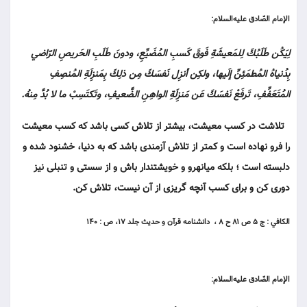
الإمام الصّادق عليه‌السلام:
لِيَكُن طَلَبُكَ لِلمَعيشَةِ فَوقَ كَسبِ المُضَيِّعِ، ودونَ طَلَبِ الحَريصِ الرّاضي
بِدُنياهُ المُطمَئِنِّ إلَيها، ولكِن أنزِل نَفسَكَ مِن ذلِكَ بِمَنزِلَةِ المُنصِفِ
المُتَعَفِّفِ، تَرفَعْ نَفسَكَ عَن مَنزِلَةِ الواهِنِ الضَّعيفِ، وتَكتَسِبْ ما لا بُدَّ مِنهُ.
تلاشت در كسب معيشت، بيشتر از تلاش كسى باشد كه كسب معيشت
را فرو نهاده است و كمتر از تلاش آزمندى باشد كه به دنيا، خشنود شده و
دل‏بسته است ؛ بلكه ميانه‏رو و خويشتندار باش و از سستى و تنبلى نيز
دورى كن و براى كسب آنچه گريزى از آن نيست، تلاش كن.
الكافي : ج ۵ ص ۸۱ ح ۸ ، دانشنامه قرآن و حديث جلد ۱۷، ص : ۱۴۰
الإمام الصّادق عليه‌السلام: