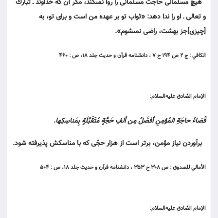
هيچ مسلمانى حاجت مسلمانى را روا نمى‏كند، مگر آن كه خداوند ـ تبارك
و تعالى ـ او را ندا دهد: «ثواب تو بر عهده من است و براى تو، به
[چيزى]جز بهشت، راضى نمى‏شوم».
الكافي : ج ۲ ص ۱۹۴ ح ۷ ، دانشنامه قرآن و حديث جلد ۱۸، ص : ۴۶۰
الإمام الصّادق عليه‌السلام:
قَضاءُ حاجَةِ المُؤمِنِ أفضَلُ مِن ألفِ حَجَّةٍ مُتَقَبَّلَةٍ بِمَناسِكِها.
برآوردن نياز مؤمن، برتر است از هزار حجّى كه با مناسكش پذيرفته شود.
الأمالي للصدوق : ص ۳۰۸ ح ۳۵۳ ، دانشنامه قرآن و حديث جلد ۱۸، ص : ۵۰۴
الإمام الصّادق عليه‌السلام: