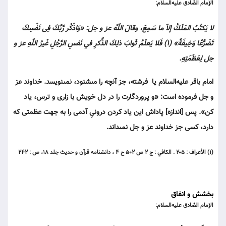
الإمام الصّادق عليه‌السلام:
لا يَكتُبُ المَلَكُ إلاّ ما سَمِعَ، وقالَ اللّهُ عز و جل: «وَاذْكُر رَّبَّكَ فِى نَفْسِكَ
تَضَرُّعًا وَخِيفَةً» (۱) فَلا يَعلَمُ ثَوابَ ذلِكَ الذِّكرِ في نَفسِ الرَّجُلِ غَيرُ اللّهِ عز و
جل لِعَظَمَتِهِ.
امام باقر عليه‌السلام يا فرشته، جز آنچه را مى‏شنود، نمى‏نويسد. خداوند عز
و جل فرموده است: «و پروردگارت را در دل خويش با زارى و ترس، ياد
كن». پس [اندازه] پاداش اين ياد كردن درونىِ آدمى را به جهت عظمتى كه
دارد، كسى جز خداوند عز و جل نمى‏داند.
(۱) الأعراف : ۲۰۵ . الكافي : ج ۲ ص ۵۰۲ ح ۴ ، دانشنامه قرآن و حديث جلد ۱۸، ص : ۲۴۲
بخشش و انفاق
الإمام الصّادق عليه‌السلام: