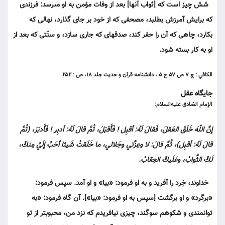
شش چيز است كه [ثواب آنها] بعد از وفات مؤمن به او مى‏رسد: فرزندى
كه برايش آمرزش بطلبد، مصحفى كه از خود بر جاى گذارد، نهالى كه
بكارد، چاهى كه آن را حفر كند، صدقه‏اى كه جارى سازد، و سنّتى كه بعد از
او به كار بسته شود.
الكافي : ج ۷ ص ۵۷ ح ۵ ، دانشنامه قرآن و حديث جلد ۱۸، ص : ۲۵۲
جایگاه عقل
الإمام الصّادق عليه‌السلام:
إنَّ اللّهَ خَلَقَ العَقلَ، فَقالَ لَهُ: أقبِل ! فَأَقبَلَ، ثُمَّ قالَ لَهُ: أدبِر ! فَأَدبَرَ، (ثُمَّ
قالَ لَهُ: أقبِل)، ثُمَّ قالَ: لا وعِزَّتي وجَلالي، ما خَلَقتُ شَيئا أحَبَّ إلَيَّ مِنكَ،
لَكَ الثَّوابُ، وعَلَيكَ العِقابُ.
خداوند، خِرد را آفريد و به او فرمود: «بيا» و او آمد. سپس فرمود:
«برگرد» و او برگشت [سپس به او فرمود: «بيا»]. آن گاه فرمود: «به
توانمندى و شكوهم سوگند، چيزى نيافريدم كه نزد من، محبوب‏تر از تو