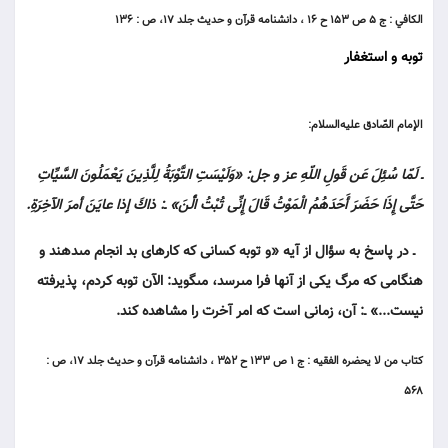
الكافي : ج ۵ ص ۱۵۳ ح ۱۶ ، دانشنامه قرآن و حديث جلد ۱۷، ص : ۱۳۶
توبه و استغفار
الإمام الصّادق عليه‌السلام:
ـ لَمّا سُئِلَ عَن قَولِ اللّهِ عز و جل: «وَلَيْسَتِ التَّوْبَةُ لِلَّذِينَ يَعْمَلُونَ السَّيِّاتِ
حَتَّى إِذَا حَضَرَ أَحَدَهُمُ الْمَوْتُ قَالَ إِنِّى تُبْتُ الْٔنَ» ـ: ذاكَ إذا عايَنَ أمرَ الآخِرَةِ.
ـ در پاسخ به سؤال از آيه «و توبه كسانى كه كارهاى بد انجام مى‏دهند و
هنگامى كه مرگ يكى از آنها فرا مى‏رسد، مى‏گويد: الآن توبه كردم، پذيرفته
نيست...» ـ: آن، زمانى است كه امر آخرت را مشاهده كند.
كتاب من لا يحضره الفقيه : ج ۱ ص ۱۳۳ ح ۳۵۲ ، دانشنامه قرآن و حديث جلد ۱۷، ص :
۵۶۸