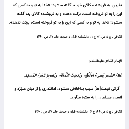
نفرين. به فروشنده كالاى خوب، گفته مى‏شود: «خدا به تو و به كسى كه
اين را به تو فروخته است، بركت دهد» و به فروشنده كالاى بد، گفته
مى‏شود: «خدا به تو و به كسى كه اين را به تو فروخته است، بركت ندهد».
الكافي : ج ۵ ص ۲۰۱ ح ۱ ، دانشنامه قرآن و حديث جلد ۱۷، ص : ۱۲۶
الإمام الصّادق عليه‌السلام:
غَلاءُ السِّعرِ يُسيءُ الخُلُقَ، ويُذهِبُ الأَمانَةَ، ويُضجِرُ المَرءَ المُسلِمَ.
گرانى قيمت[ها] سبب بداخلاقى مى‏شود، امانتدارى را از ميان مى‏بَرَد و
انسان مسلمان را به ستوه مى‏آورد.
الكافي : ج ۵ ص ۱۶۴ ح ۶ . دانشنامه قرآن و حديث جلد ۱۷، ص : ۳۶۰