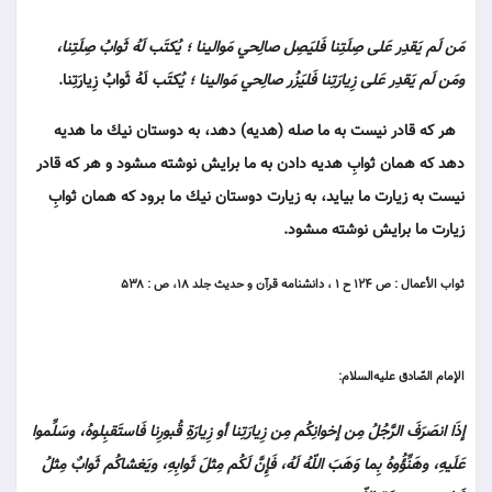
مَن لَم يَقدِر عَلى صِلَتِنا فَليَصِل صالِحي مَوالينا ؛ يُكتَب لَهُ ثَوابُ صِلَتِنا،
ومَن لَم يَقدِر عَلى زِيارَتِنا فَليَزُر صالِحي مَوالينا ؛ يُكتَب
لَهُ ثَوابُ زِيارَتِنا.
هر كه قادر نيست به ما صله (هديه) دهد، به دوستان نيك ما هديه
دهد كه همان ثوابِ هديه دادن به ما برايش نوشته مى‏شود و هر كه قادر
نيست به زيارت ما بيايد، به زيارت دوستان نيك ما برود كه همان ثوابِ
زيارت ما برايش نوشته مى‏شود.
ثواب الأعمال : ص ۱۲۴ ح ۱ ، دانشنامه قرآن و حديث جلد ۱۸، ص : ۵۳۸
الإمام الصّادق عليه‌السلام:
إذَا انصَرَفَ الرَّجُلُ مِن إخوانِكُم مِن زِيارَتِنا أو زِيارَةِ قُبورِنا فَاستَقبِلوهُ، وسَلِّموا
عَلَيهِ، وهَنِّؤُوهُ بِما وَهَبَ اللّهُ لَهُ، فَإِنَّ لَكُم مِثلَ ثَوابِهِ، ويَغشاكُم ثَوابٌ مِثلُ