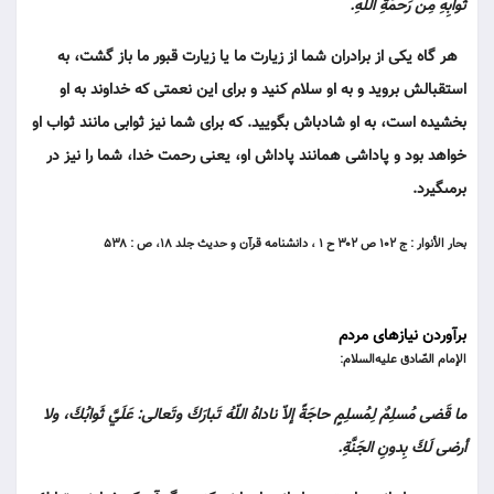
ثَوابِهِ مِن رَحمَةِ اللّهِ.
هر گاه يكى از برادران شما از زيارت ما يا زيارت قبور ما باز گشت، به
استقبالش برويد و به او سلام كنيد و براى اين نعمتى كه خداوند به او
بخشيده است، به او شادباش بگوييد. كه براى شما نيز ثوابى مانند ثواب او
خواهد بود و پاداشى همانند پاداش او، يعنى رحمت خدا، شما را نيز در
برمى‏گيرد.
بحار الأنوار : ج ۱۰۲ ص ۳۰۲ ح ۱ ، دانشنامه قرآن و حديث جلد ۱۸، ص : ۵۳۸
برآوردن نیازهای مردم
الإمام الصّادق عليه‌السلام:
ما قَضى مُسلِمٌ لِمُسلِمٍ حاجَةً إلاّ ناداهُ اللّهُ تَبارَكَ وتَعالى: عَلَيَّ ثَوابُكَ، ولا
أرضى لَكَ بِدونِ الجَنَّةِ.