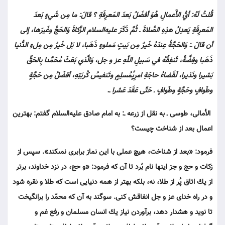
قُلتُ لَهُ: أيُّ الأَعمالِ هُوَ أفضَلُ بَعدَ المَعرِفَةِ ؟ قالَ: ما مِن شَيءٍ بَعدَ
المَعرِفَةِ يَعدِلُ هذِهِ الصَّلاةَ ـ ثُمَّ ذَكَرَ عليه‌السلام الزَّكاةَ وَالحَجَّ وغَيرَها، إلى
أن قالَ ـ: وَالحَجَّةُ عِندَهُ خَيرٌ مِن بَيتٍ مَملوءٍ ذَهَبا، لا بَل خَيرٌ مِن مِل‏ءِ الدُّنيا
ذَهَبا وفِضَّةً، تُنفِقُهُ في سَبيلِ اللّهِ عز و جل، وَالَّذي بَعَثَ مُحَمَّدا بِالحَقِّ
بَشيرا ونَذيرا، لَقَضاءُ حاجَةِ امرِىٍٔمُسلِمٍ وتَنفيسُ كُربَتِهِ، أفضَلُ مِن حَجَّةٍ
وطَوافٍ وحَجَّةٍ وطَوافٍ ـ حَتّى عَقَدَ عَشرا ـ.
الأمالى، طوسى ـ به نقل از زرعه ـ: به امام صادق عليه‌السلام گفتم: بهترين
اعمال بعد از شناخت چيست؟
فرمود: «بعد از شناخت، هيچ عملى با اين نماز برابرى نمى‏كند». سپس از
زكات و حج و جز اينها نام بُرد تا آن كه فرمود: «و حج، در نزد خداوند، برتر
از يك اتاق پُر از طلا، نه، بلكه بهتر از همه دنيايى است كه طلا و نقره شود
و در راه خداى عز و جل انفاقش كنى. سوگند به آن كه محمّد را برانگيخت
تا نويد و هشدار دهد، برآوردن نياز يك انسان مسلمان و رفع غم و