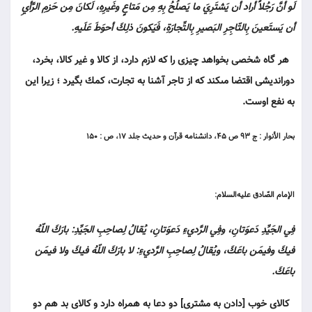
لَو أنَّ رَجُلاً أراد أن يَشتَرِيَ ما يَصلُحُ بِهِ مِن مَتاعٍ وغَيرِهِ، لَكانَ مِن حَزمِ الرَّأيِ
أن يَستَعينَ بِالتّاجِرِ البَصيرِ بِالتِّجارَةِ، فَيَكونَ ذلِكَ أحوَطَ عَلَيهِ.
هر گاه شخصى بخواهد چيزى را كه لازم دارد، از كالا و غير كالا، بخرد،
دورانديشى اقتضا مى‏كند كه از تاجر آشنا به تجارت، كمك بگيرد ؛ زيرا اين
به نفع اوست.
بحار الأنوار : ج ۹۳ ص ۴۵، دانشنامه قرآن و حديث جلد ۱۷، ص : ۱۵۰
الإمام الصّادق عليه‌السلام:
فِي الجَيِّدِ دَعوَتانِ، وفِي الرَّديءِ دَعوَتانِ، يُقالُ لِصاحِبِ الجَيِّدِ: بارَكَ اللّهُ
فيكَ وفيمَن باعَكَ، ويُقالُ لِصاحِبِ الرَّديءِ: لا بارَكَ اللّهُ فيكَ ولا فيمَن
باعَكَ.
كالاى خوب [دادن به مشترى] دو دعا به همراه دارد و كالاى بد هم دو