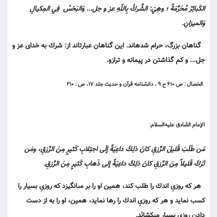
الكَبائِرُ مُحَرَّمَةٌ ؛ وهِيَ: الشِّركُ بِاللّهِ عز و جل... وَالبَخسُ فِي المِكيالِ
وَالميزانِ.
گناهان بزرگ، حرام شده‏اند. اين گناهان عبارت‏اند از: شرك به خداى عز و
جل... و كم گذاشتن در پيمانه و ترازو.
الخصال : ص ۶۱۰ ح ۹ ، دانشنامه قرآن و حديث جلد ۱۷، ص : ۲۱۰
الإمام الصّادق عليه‌السلام:
مَن طَلَبَ قَليلَ الرِّزقِ كانَ ذلِكَ داعِيَةً إلَى اجتِلابِ كَثيرٍ مِنَ الرِّزقِ، ومَن
تَرَكَ قَليلاً مِنَ الرِّزقِ كانَ ذلِكَ داعِيَةً إلى ذَهابِ كَثيرٍ مِنَ الرِّزقِ.
هر كه روزىِ اندك را طلب كند، همين او را بر مى‏انگيزد كه روزىِ بسيار را
كسب نمايد و هر كه روزىِ اندك را رها نمايد، همين، او را به از دست
دادن روزى بسيار مى‏كشانَد.