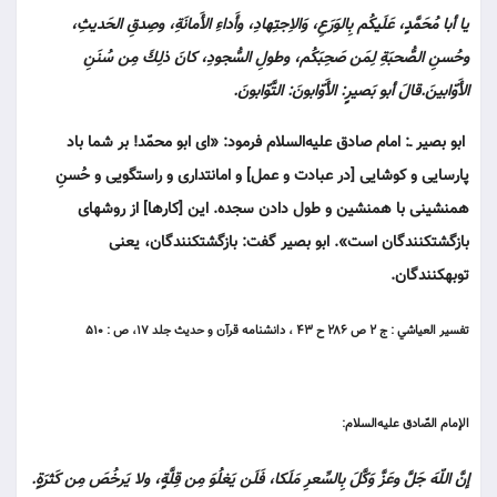
يا أبا مُحَمَّدٍ، عَلَيكُم بِالوَرَعِ، وَالاِجتِهادِ، وأَداءِ الأَمانَةِ، وصِدقِ الحَديثِ،
وحُسنِ الصُّحبَةِ لِمَن صَحِبَكُم، وطولِ السُّجودِ، كانَ ذلِكَ مِن سُنَنِ
الأَوّابينَ.قالَ أبو بَصيرٍ: الأَوّابونَ: التَّوّابونَ.
ابو بصير ـ: امام صادق عليه‌السلام فرمود: «اى ابو محمّد! بر شما باد
پارسايى و كوشايى [در عبادت و عمل] و امانتدارى و راستگويى و حُسنِ
همنشينى با همنشين و طول دادن سجده. اين [كارها] از روش‏هاى
بازگشت‏كنندگان است». ابو بصير گفت: بازگشت‏كنندگان، يعنى
توبه‏كنندگان.
تفسير العياشي : ج ۲ ص ۲۸۶ ح ۴۳ ، دانشنامه قرآن و حديث جلد ۱۷، ص : ۵۱۰
الإمام الصّادق عليه‌السلام:
إنَّ اللّهَ جَلَّ وعَزَّ وَكَّلَ بِالسِّعرِ مَلَكا، فَلَن يَغلُوَ مِن قِلَّةٍ، ولا يَرخُصَ مِن كَثرَةٍ.