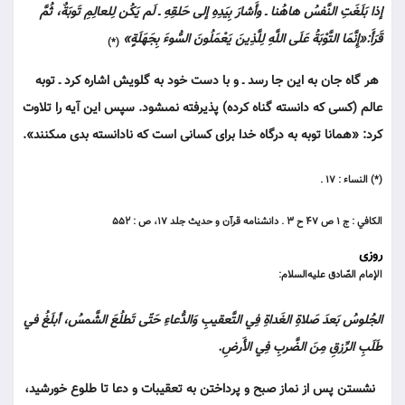
إذا بَلَغَتِ النَّفسُ هاهُنا ـ وأَشارَ بِيَدِهِ إلى حَلقِهِ ـ لَم يَكُن لِلعالِمِ تَوبَةٌ، ثُمَّ
قَرَأَ:«إِنَّمَا التَّوْبَةُ عَلَى اللَّهِ لِلَّذِينَ يَعْمَلُونَ السُّوءَ بِجَهَلَةٍ»
(*)
هر گاه جان به اين جا رسد ـ و با دست خود به گلويش اشاره كرد ـ توبه
عالم (كسى كه دانسته گناه كرده) پذيرفته نمى‏شود. سپس اين آيه را تلاوت
كرد: «همانا توبه به درگاه خدا براى كسانى است كه نادانسته بدى مى‏كنند».
(*) النساء : ۱۷ .
الكافي : ج ۱ ص ۴۷ ح ۳ . دانشنامه قرآن و حديث جلد ۱۷، ص : ۵۵۲
روزی
الإمام الصّادق عليه‌السلام:
الجُلوسُ بَعدَ صَلاةِ الغَداةِ فِي التَّعقيبِ وَالدُّعاءِ حَتّى تَطلُعَ الشَّمسُ، أبلَغُ في
طَلَبِ الرِّزقِ مِنَ الضَّربِ فِي الأَرضِ.
نشستن پس از نماز صبح و پرداختن به تعقيبات و دعا تا طلوع خورشيد،