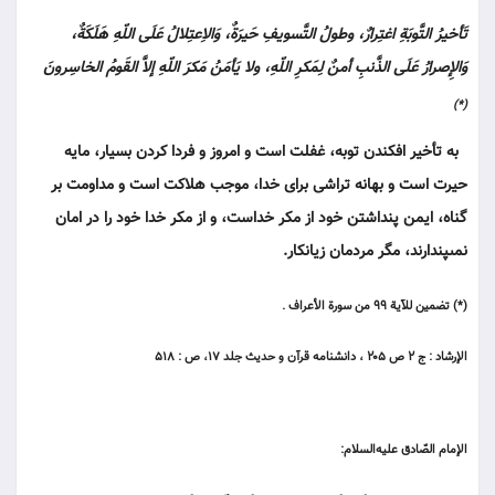
تَأخيرُ التَّوبَةِ اغتِرارٌ، وطولُ التَّسويفِ حَيرَةٌ، وَالاِعتِلالُ عَلَى اللّهِ هَلَكَةٌ،
وَالإِصرارُ عَلَى الذَّنبِ أمنٌ لِمَكرِ اللّهِ، ولا يَأمَنُ مَكرَ اللّهِ إلاَّ القَومُ الخاسِرونَ
(*)
به تأخير افكندن توبه، غفلت است و امروز و فردا كردن بسيار، مايه
حيرت است و بهانه تراشى براى خدا، موجب هلاكت است و مداومت بر
گناه، ايمن پنداشتن خود از مكر خداست، و از مكر خدا خود را در امان
نمى‏پندارند، مگر مردمان زيانكار.
(*) تضمين للآية ۹۹ من سورة الأعراف .
الإرشاد : ج ۲ ص ۲۰۵ ، دانشنامه قرآن و حديث جلد ۱۷، ص : ۵۱۸
الإمام الصّادق عليه‌السلام: