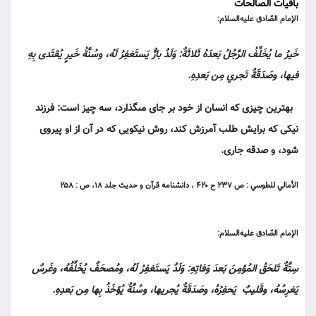
باقیات الصالحات
الإمام الصّادق عليه‌السلام:
خَيرُ ما يُخَلِّفُ الرَّجُلُ بَعدَهُ ثَلاثَةٌ: وَلَدٌ بارٌّ يَستَغفِرُ لَهُ، وسُنَّةُ خَيرٍ يُقتَدى بِهِ
فيها، وصَدَقَةٌ تَجري مِن بَعدِهِ.
بهترين چيزى كه انسان از خود بر جاى مى‏گذارد، سه چيز است: فرزند
نيكى كه برايش طلب آمرزش كند، روش نيكويى كه در آن از او پيروى
شود، و صدقه جارى.
الأمالي للطوسي : ص ۲۳۷ ح ۴۲۰ ، دانشنامه قرآن و حديث جلد ۱۸، ص : ۲۵۸
الإمام الصّادق عليه‌السلام:
سِتَّةٌ تَلحَقُ المُؤمِنَ بَعدَ وَفاتِهِ: وَلَدٌ يَستَغفِرُ لَهُ، ومُصحَفٌ يُخَلِّفُهُ، وغَرسٌ
يَغرِسُهُ، وقَليبٌ يَحفِرُهُ، وصَدَقَةٌ يُجريها، وسُنَّةٌ يُؤخَذُ بِها مِن بَعدِهِ.