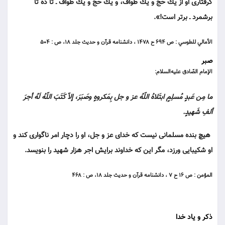
گرفتارى او از يك حجّ و يك طواف، و يك حجّ و يك طواف ـ تا ده تا
برشمرد ـ برتر است!».
الأمالي للطوسي : ص ۶۹۴ ح ۱۴۷۸ ، دانشنامه قرآن و حديث جلد ۱۸، ص : ۵۰۴
صبر
الإمام الصّادق عليه‌السلام:
ما مِن عَبدٍ مُسلِمٍ ابتَلاهُ اللّهُ عز و جل بِمَكروهٍ وصَبَرَ، إلاّ كَتَبَ اللّهُ لَهُ أجرَ
ألفِ شَهيدٍ.
هيچ بنده مسلمانى نيست كه خداى عز و جل، او را دچار امر ناگوارى كند و
او شكيبايى ورزد، مگر اين كه خداوند برايش اجر هزار شهيد را بنويسد.
المؤمن : ص ۱۶ ح ۷ ، دانشنامه قرآن و حديث جلد ۱۸، ص : ۴۶۸
ذکر و یاد خدا