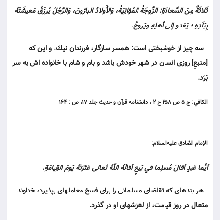
ثَلاثَةٌ مِنَ السَّعادَةِ: الزَّوجَةُ المُؤاتِيَةُ، وَالأَولادُ البارّونَ، وَالرَّجُلُ يُرزَقُ مَعيشَتَهُ
بِبَلَدِهِ ؛ يَغدو إلى أهلِهِ ويَروحُ.
سه چيز از خوش‏بختى است: همسر سازگار، فرزندان نيك، و اين كه
[منبعِ] روزى انسان در شهر خودش باشد و بام و شام با خانواده اش به سر
بَرَد.
الكافي : ج ۵ ص ۲۵۸ ح ۲ ، دانشنامه قرآن و حديث جلد ۱۷، ص : ۱۶۴
الإمام الصّادق عليه‌السلام:
أيُّما عَبدٍ أقالَ مُسلِما في بَيعٍ أقالَهُ اللّهُ تَعالى عَثرَتَهُ يَومَ القِيامَةِ.
هر بنده‏اى كه تقاضاى مسلمانى را براى فسخ معامله‏اى بپذيرد، خداوند
متعال در روز قيامت، از لغزش‏هاى او در گذرد.