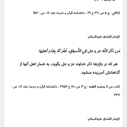
الكافي : ج ۵ ص ۳۱۱ ح ۲۹ ، دانشنامه قرآن و حديث جلد ۱۷، ص : ۲۵۲
الإمام الصّادق عليه‌السلام:
مَن ذَكَرَ اللّهَ عز و جل فِي الأَسواقِ، غَفَرَ لَهُ بِعَدَدِ أهلِها.
هر كه در بازارها ذكر خداوند عز و جل بگويد، به شمارِ اهل آنها از
گناهانش آمرزيده مى‏شود.
كتاب من لا يحضره الفقيه : ج ۳ ص ۲۰۰ ح ۳۷۵۶ ، دانشنامه قرآن و حديث جلد ۱۷، ص :
۳۳۲
الإمام الصّادق عليه‌السلام: