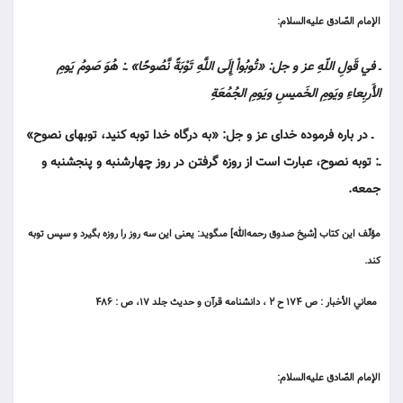
الإمام الصّادق عليه‌السلام:
ـ في قَولِ اللّهِ عز و جل: «تُوبُواْ إِلَى اللَّهِ تَوْبَةً نَّصُوحًا» ـ: هُوَ صَومُ يَومِ
الأَربِعاءِ ويَومِ الخَميسِ ويَومِ الجُمُعَةِ
ـ در باره فرموده خداى عز و جل: «به درگاه خدا توبه كنيد، توبه‏اى نصوح»
ـ: توبه نصوح، عبارت است از روزه گرفتن در روز چهارشنبه و پنج‏شنبه و
جمعه.
مؤلّف اين كتاب [شيخ صدوق رحمه‏‌الله] مى‏گويد: يعنى اين سه روز را روزه بگيرد و سپس توبه
كند.
معاني الأخبار : ص ۱۷۴ ح ۲ ، دانشنامه قرآن و حديث جلد ۱۷، ص : ۴۸۶
الإمام الصّادق عليه‌السلام: