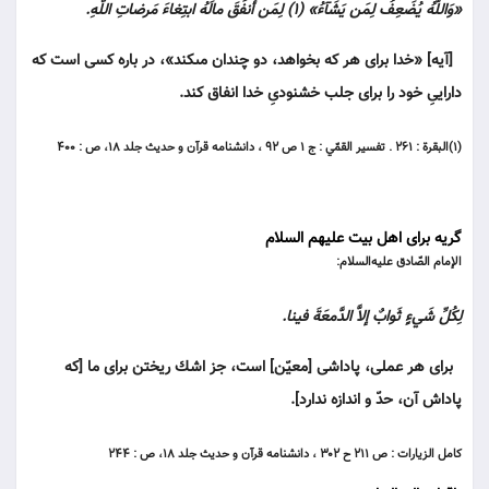
«وَاللَّهُ يُضَعِفُ لِمَن يَشَآءُ» (۱) لِمَن أنفَقَ مالَهُ ابتِغاءَ مَرضاتِ اللّهِ.
[آيه] «خدا براى هر كه بخواهد، دو چندان مى‏كند»، در باره كسى است كه
دارايىِ خود را براى جلب خشنودىِ خدا انفاق كند.
(۱)البقرة : ۲۶۱ . تفسير القمّي : ج ۱ ص ۹۲ ، دانشنامه قرآن و حديث جلد ۱۸، ص : ۴۰۰
گریه برای اهل بیت علیهم السلام
الإمام الصّادق عليه‌السلام:
لِكُلِّ شَيءٍ ثَوابٌ إلاَّ الدَّمعَةَ فينا.
براى هر عملى، پاداشى [معيّن] است، جز اشك ريختن براى ما [كه
پاداش آن، حدّ و اندازه ندارد].
كامل الزيارات : ص ۲۱۱ ح ۳۰۲ ، دانشنامه قرآن و حديث جلد ۱۸، ص : ۲۴۴