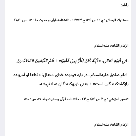
باشد.
مستدرك الوسائل : ج ۱۲ ص ۱۳۶ ح ۱۳۷۱۳ ، دانشنامه قرآن و حديث جلد ۱۷، ص : ۴۸۲
الإمام الصّادق عليه‌السلام:
ـ في قَولِهِ تَعالى: «فَإِنَّهُ كَانَ لِلْأَوَّ بِينَ غَفُورًا» ـ: هُمُ التَّوّابونَ المُتَعَبِّدونَ.
امام صادق عليه‌السلام ـ در باره فرموده خداى متعال: «قطعا او آمرزنده
بازگشت‏كنندگان است» ـ: يعنى توبه‏كنندگانِ عبادت‏پيشه.
تفسير العيّاشي : ج ۲ ص ۲۸۶ ح ۴۲ ، دانشنامه قرآن و حديث جلد ۱۷، ص : ۵۱۰
الإمام الصّادق عليه‌السلام: