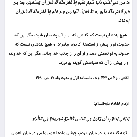
ما مِن عَبدٍ أذنَبَ ذَنبا فَنَدِمَ عَلَيهِ إلاّ غَفَرَ اللّهُ لَهُ قَبلَ أن يَستَغفِرَ، وما مِن
عَبدٍ أنعَمَ اللّهُ عَلَيهِ نِعمَةً فَعَرَفَ أنَّها مِن عِندِ اللّهِ إلاّ غَفَرَ اللّهُ لَهُ قَبلَ أن
يَحمَدَهُ.
هيچ بنده‏اى نيست كه گناهى كند و از آن پشيمان شود، مگر اين كه
خداوند، او را پيش از استغفار كردن، بيامرزد، و هيچ بنده‏اى نيست كه
خداوند به او نعمتى دهد و او آن را از جانب خدا بداند، مگر اين كه خداوند،
او را پيش از آن كه سپاسش گويد، بيامرزد.
الكافي : ج ۲ ص ۴۲۷ ح ۸ ، دانشنامه قرآن و حديث جلد ۱۷، ص : ۴۶۸
الإمام الصّادق عليه‌السلام:
يَنبَغي لِلتّائِبِ أن يَكونَ فِي النّاسِ كَظَبيَةٍ مَجروحَةٍ فِي الظِّباءِ.
توبه كننده بايد در ميان مردم، چونان ماده آهوى زخمى در ميان آهوان