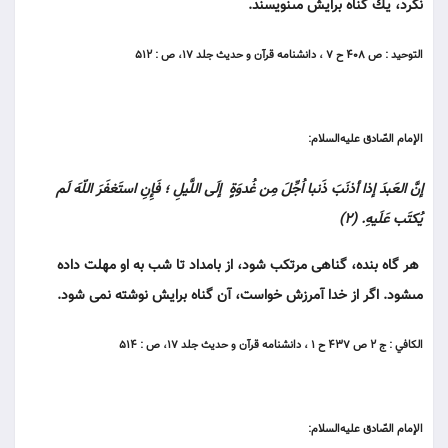
نكرد، يك گناه برايش مى‏نويسند.
التوحيد : ص ۴۰۸ ح ۷ ، دانشنامه قرآن و حديث جلد ۱۷، ص : ۵۱۲
الإمام الصّادق عليه‌السلام:
إنَّ العَبدَ إذا أذنَبَ ذَنبا اُجِّلَ مِن غُدوَةٍ إلَى اللَّيلِ ؛ فَإِنِ استَغفَرَ اللّهَ لَم
يُكتَب عَلَيهِ. (۲)
هر گاه بنده، گناهى مرتكب شود، از بامداد تا شب به او مهلت داده
مى‏شود. اگر از خدا آمرزش خواست، آن گناه برايش نوشته نمى شود.
الكافي : ج ۲ ص ۴۳۷ ح ۱ ، دانشنامه قرآن و حديث جلد ۱۷، ص : ۵۱۴
الإمام الصّادق عليه‌السلام: