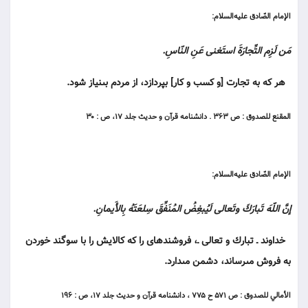
الإمام الصّادق عليه‌السلام:
مَن لَزِم التِّجارَةَ استَغنى عَنِ النّاسِ.
هر كه به تجارت [و كسب و كار] بپردازد، از مردم بى‏نياز شود.
المقنع للصدوق : ص ۳۶۳ . دانشنامه قرآن و حديث جلد ۱۷، ص : ۳۰
الإمام الصّادق عليه‌السلام:
إنَّ اللّهَ تَبارَكَ وتَعالى لَيُبغِضُ المُنَفِّقَ سِلعَتَهُ بِالأَيمانِ.
خداوند ـ تبارك و تعالى ـ، فروشنده‏اى را كه كالايش را با سوگند خوردن
به فروش مى‏رساند، دشمن مى‏دارد.
الأمالي للصدوق : ص ۵۷۱ ح ۷۷۵ ، دانشنامه قرآن و حديث جلد ۱۷، ص : ۱۹۶