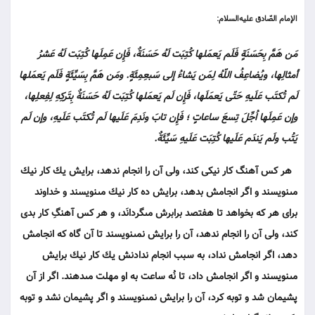
الإمام الصّادق عليه‌السلام:
مَن هَمَّ بِحَسَنَةٍ فَلَم يَعمَلها كُتِبَت لَهُ حَسَنَةٌ، فَإِن عَمِلَها كُتِبَت لَهُ عَشرُ
أمثالِها، ويُضاعِفُ اللّهُ لِمَن يَشاءُ إلى سَبعِمِئَةٍ. ومَن هَمَّ بِسَيِّئَةٍ فَلَم يَعمَلها
لَم تُكتَب عَلَيهِ حَتّى يَعمَلَها، فَإِن لَم يَعمَلها كُتِبَت لَهُ حَسَنَةٌ بِتَركِهِ لِفِعلِها،
وإن عَمِلَها اُجِّلَ تِسعَ ساعاتٍ ؛ فَإِن تابَ ونَدِمَ عَلَيها لَم تُكتَب عَلَيهِ، وإن لَم
يَتُب ولَم يَندَم عَلَيها كُتِبَت عَلَيهِ سَيِّئَةٌ.
هر كس آهنگ كار نيكى كند، ولى آن را انجام ندهد، برايش يك كار نيك
مى‏نويسند و اگر انجامش بدهد، برايش ده كار نيك مى‏نويسند و خداوند
براى هر كه بخواهد تا هفتصد برابرش مى‏گردانَد، و هر كس آهنگِ كار بدى
كند، ولى آن را انجام ندهد، آن را برايش نمى‏نويسند تا آن گاه كه انجامش
دهد، اگر انجامش نداد، به سبب انجام ندادنش يك كار نيك برايش
مى‏نويسند و اگر انجامش داد، تا نُه ساعت به او مهلت مى‏دهند. اگر از آن
پشيمان شد و توبه كرد، آن را برايش نمى‏نويسند و اگر پشيمان نشد و توبه