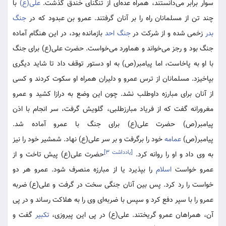
سوار برابر می‌دانستند، همراه عده‌ای از تنگنای خندق گذشت.
علی(ع)
با
چند تن از مسلمانان راه را بر آنان گرفتند. عمرو بن عبدود که در
جنگ
بدر
زخمی شده و از شرکت در
جنگ احد
بازمانده بود، در این هنگام آماده
جنگ بود و رجز می‌خواند و هماورد می‌خواست. حضرت علی(ع) برای جنگ
با او به پاخاست، اما پیامبر(ص) به او دستور توقف داد تا شاید دیگری
بپاخیزد. مسلمانان از ترس عمرو و دلیران همراه او سکوت کردند و کسی
از آنان برای مبارزه داوطلب نشد. چون این وضع به درازا کشید و عمرو
مغرورانه گفت که از فریاد مبارزطلبی، گلویش گرفت، سر انجام با اذن
پیامبر(ص) حضرت علی(ع) برای جنگ با عمرو آماده شد.
پیامبر(ص)
عمامه
خود را برگرفت و بر سر علی(ع) نهاد. شمشیر خود را نیز
[یادداشت ۳]
به وی داد و او را روانه کرد.
حضرت علی(ع) پیش تاخت و از
عمرو خواست
اسلام
را بپذیرد یا از مبارزه منصرف شود. عمرو هر دو
خواست را رد کرد. پس بین آنان جنگی سخت در گرفت و علی(ع) ضربه
عمرو را با سپر دفع کرد و سپس با ضربه‌ای وی را به هلاکت رساند و در پی
آن، همراهان عمرو گریختند. علی(ع) در پی این پیروزی،
تکبیر
گفت و