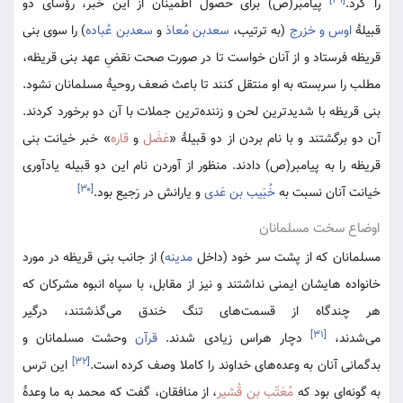
[۲۹]
را کرد.
پیامبر(ص) برای حصول اطمینان از این خبر، رؤسای دو
قبیلۀ
اوس و خزرج
(به ترتیب،
سعدبن مُعاذ
و
سعدبن عُباده
) را سوی بنی
قریظه فرستاد و از آنان خواست تا در صورت صحت نقضِ عهد بنی قریظه،
مطلب را سربسته به او منتقل کنند تا باعث ضعف روحیۀ مسلمانان نشود.
بنی قریظه با شدیدترین لحن و زننده‌ترین جملات با آن دو برخورد کردند.
آن دو برگشتند و با نام بردن از دو قبیلۀ «‌
عَضَل
و
قاره‌
» خبر خیانت بنی
قریظه را به پیامبر(ص) دادند. منظور از آوردن نام این دو قبیله یادآوری
[۳۰]
خیانت آنان نسبت به
خُبَیب بن عَدی
و یارانش در رَجیع بود.
اوضاع سخت مسلمانان
مسلمانان که از پشت سر خود (داخل
مدینه
) از جانب بنی قریظه در مورد
خانواده هایشان ایمنی نداشتند و نیز از مقابل، با سپاه انبوه مشرکان که
هر چند‌گاه از قسمت‌های تنگ خندق می‌گذشتند، درگیر
[۳۱]
می‌شدند،
دچار هراس زیادی شدند.
قرآن
وحشت مسلمانان و
[۳۲]
بدگمانی آنان به وعده‌های خداوند را کاملا وصف کرده است.
این ترس
به گونه‌ای بود که
مُعَتّب بن قُشیر
، از منافقان، گفت که محمد به ما وعدۀ