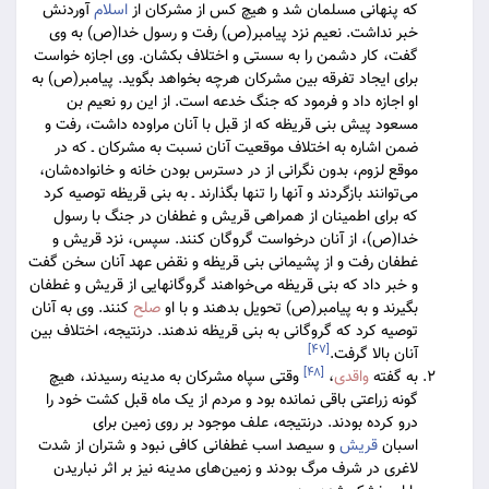
که پنهانی مسلمان شد و هیچ کس از مشرکان از
اسلام
آوردنش
خبر نداشت. نعیم نزد پیامبر(ص) رفت و رسول خدا(ص) به وی
گفت، کار دشمن را به سستی و اختلاف بکشان. وی اجازه خواست
برای ایجاد تفرقه بین مشرکان هرچه بخواهد بگوید. پیامبر(ص) به
او اجازه داد و فرمود که جنگ خدعه است. از این رو نعیم بن
مسعود پیش بنی قریظه که از قبل با آنان مراوده داشت، رفت و
ضمن اشاره به اختلاف موقعیت آنان نسبت به مشرکان ـ که در
موقع لزوم، بدون نگرانی از در دسترس بودن خانه و خانواده‌شان،
می‌توانند بازگردند و آنها را تنها بگذارند ـ به بنی قریظه توصیه کرد
که برای اطمینان از همراهی قریش و غطفان در جنگ با رسول
خدا(ص)، از آنان درخواست گروگان کنند. سپس، نزد قریش و
غطفان رفت و از پشیمانی بنی قریظه و نقض عهد آنان سخن گفت
و خبر داد که بنی قریظه می‌خواهند گروگانهایی از قریش و غطفان
بگیرند و به پیامبر(ص) تحویل بدهند و با او
صلح
کنند. وی به آنان
توصیه کرد که گروگانی به بنی قریظه ندهند. درنتیجه، اختلاف بین
[۴۷]
آنان بالا گرفت.
[۴۸]
به گفته
واقدی
،
وقتی سپاه مشرکان به مدینه رسیدند، هیچ
گونه زراعتی باقی نمانده بود و مردم از یک ماه قبل کشت خود را
درو کرده بودند. درنتیجه، علف موجود بر روی زمین برای
اسبان
قریش
و سیصد اسب غطفانی کافی نبود و شتران از شدت
لاغری در شرف مرگ بودند و زمین‌های مدینه نیز بر اثر نباریدن