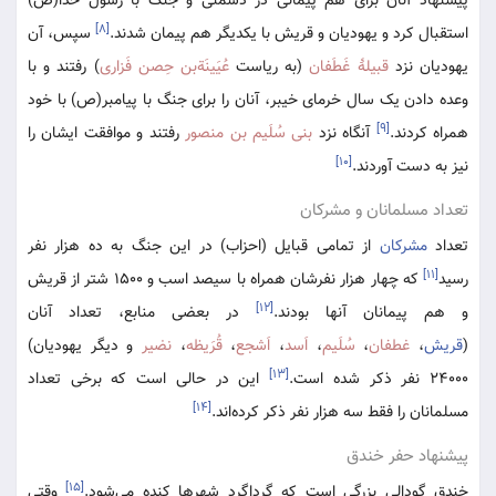
پیشنهاد آنان برای هم پیمانی در دشمنی و جنگ با رسول خدا(ص)
[۸]
استقبال کرد و یهودیان و قریش با یکدیگر هم پیمان شدند.
سپس، آن
یهودیان نزد
قبیلۀ غَطَفان
(به ریاست
عُیَینَةبن حِصن فَزاری
) رفتند و با
وعده دادن یک سال خرمای خیبر، آنان را برای جنگ با پیامبر(ص) با خود
[۹]
همراه کردند.
آنگاه نزد
بنی سُلَیم بن منصور
رفتند و موافقت ایشان را
[۱۰]
نیز به دست آوردند.
تعداد مسلمانان و مشرکان
تعداد
مشرکان
از تمامی قبایل (احزاب) در این جنگ به ده هزار نفر
[۱۱]
رسید
که چهار هزار نفرشان همراه با سیصد اسب و ۱۵۰۰ شتر از قریش
[۱۲]
و هم پیمانان آنها بودند.
در بعضی منابع، تعداد آنان
(
قریش
،
غطفان
،
سُلَیم
،
اَسد
،
اَشجع
،
قُرَیظه
،
نضیر
و دیگر یهودیان)
[۱۳]
۲۴۰۰۰ نفر ذکر شده است.
این در حالی است که برخی تعداد
[۱۴]
مسلمانان را فقط سه هزار نفر ذکر کرده‌اند.
پیشنهاد حفر خندق
[۱۵]
خندق گودالی بزرگی است که گرداگرد شهر‌ها کنده می‌شود.
وقتی