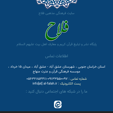
سایت فرهنگی مذهبی فلاح
پایگاه نشر و تبلیغ قرآن کریم و معارف اهل بیت علیهم السلام
اطلاعات تماس
استان خراسان جنوبی ، شهرستان عشق آباد - عشق آباد ، میدان 15 خرداد ،
موسسه فرهنگی قرآن و عترت منهاج
شماره تماس :
09133550097-05632854411
پست الکترونیک :
info[at] al-falah.ir
ما را در شبکه های اجتماعی دنبال کنید :