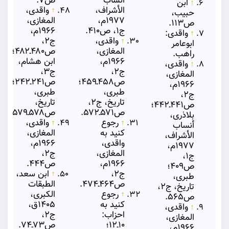
أنساب
ص۷.
↑
ابن
الأشراف،
↑
واقدی،
حبیب،
۱۹۷۷م،
المغازی،
ص۱۱۳.
ج۱، ص۴۱۰.
۱۹۶۶م،
↑
واقدی:
↑
واقدی،
ج۲،
ابوعامر
المغازی،
ص۴۸۰ـ۴۸۲؛
راهب.
۱۹۶۶م،
ابن هشام،
↑
واقدی،
ج۲،
ج۳،
المغازی،
ص۴۵۸ـ۴۵۹؛
ص۲۴۱ـ۲۴۲؛
۱۹۶۶م،
طبری،
طبری،
ج۲،
تاریخ، ج۲،
تاریخ،
ص۴۴۱ـ۴۴۲؛
ص۵۷۱ـ۵۷۲.
ص۵۷۸ـ۵۷۹.
بلاذری،
↑
رجوع
↑
واقدی،
أنساب
کنید به
المغازی،
الأشراف،
واقدی،
۱۹۶۶م،
۱۹۷۷م،
المغازی،
ج۲،
ج۱،
۱۹۶۶م،
ص۴۴۴.
ص۴۰۹؛
ج۲،
↑
ابن سعد،
طبری،
ص۴۶۴ـ۴۷۴.
الطبقات
تاریخ، ج۲،
↑
رجوع
الكبری،
ص۵۶۵.
کنید به
۱۴۰۵ق،
↑
واقدی،
احزاب:
ج۲،
المغازی،
۱۰ـ۱۲؛
ص۷۳ـ۷۴.
۱۹۶۶م،