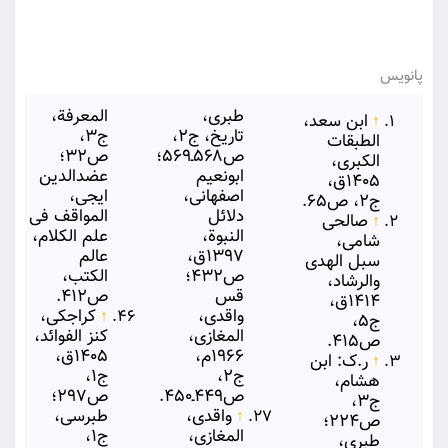
پانویس
طبری،
المعرفة،
↑
ابن سعد،
تاریخ، ج۲،
ج۳،
الطبقات
ص۵۶۸ـ۵۶۹؛
ص۳۲؛
الكبری،
ابونعیم
عضدالدین
۱۴۰۵ق،
اصفهانی،
ایجی،
ج۲، ص۶۵.
دلائل
المواقف فی
↑
صالحی
النبوة،
علم الکلام،
شامی،
۱۳۹۷ق،
عالم
سبل الهدی
ص۴۳۲؛
الکتب،
والرشاد،
قس
ص۴۱۲.
۱۴۱۴ق،
واقدی،
↑
کراجکی،
ج۵،
المغازی،
کنز الفوائد،
ص۴۱۵.
۱۹۶۶م،
۱۴۰۵ق،
↑
ر.ک: ابن
ج۲،
ج۱،
هشام،
ص۴۴۹ـ۴۵۰.
ص۲۹۷؛
ج۳،
↑
واقدی،
طبرسی،
ص۲۲۴؛
المغازی،
ج۱،
طبری،