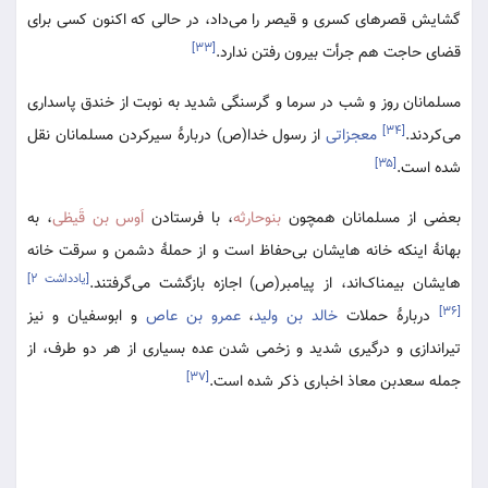
گشایش قصرهای کسری و قیصر را می‌داد، در حالی که اکنون کسی برای
[۳۳]
قضای حاجت هم جرأت بیرون رفتن ندارد.
مسلمانان روز و شب در سرما و گرسنگی شدید به نوبت از خندق پاسداری
[۳۴]
می‌کردند.
معجزاتی
از رسول خدا(ص) دربارۀ سیرکردن مسلمانان نقل
[۳۵]
شده است.
بعضی از مسلمانان همچون
بنوحارثه
، با فرستادن
اَوس بن قَیظی
، به
بهانۀ اینکه خانه هایشان بی‌حفاظ است و از حملۀ دشمن و سرقت خانه
[یادداشت ۲]
هایشان بیمناک‌اند، از پیامبر(ص) اجازه بازگشت می‌گرفتند.
[۳۶]
دربارۀ حملات
خالد بن ولید
،
عمرو بن عاص
و ابوسفیان و نیز
تیراندازی و درگیری شدید و زخمی شدن عده بسیاری از هر دو طرف، از
[۳۷]
جمله سعدبن معاذ اخباری ذکر شده است.