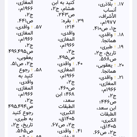
کنید به ابن
المغازی،
↑
بلاذری،
هشام، ج۲،
۱۹۶۶م،
أنساب
ص۲۴۳.
ج۲،
الأشراف،
↑
بقره:
ص۴۴۱.
۱۹۷۷م،
۲۱۴؛
↑
واقدی،
ج۱، ص۴۱۰.
واقدی،
المغازی،
↑
واقدی،
المغازی،
۱۹۶۶م،
همانجا.
۱۹۶۶م،
ج۲،
↑
طبری،
ج۲،
ص۴۹۵ـ۴۹۶؛
تاریخ، ج۲،
ص۴۹۵.
یعقوبی،
ص۵۶۸.
↑
واقدی،
ج۲، ص۵۱.
↑
یعقوبی،
المغازی،
↑
رجوع
همانجا.
۱۹۶۶م،
کنید به
↑
واقدی،
ج۲،
واقدی،
المغازی،
ص۴۶۰،
المغازی،
۱۹۶۶م،
۴۶۸؛ ابن
۱۹۶۶م،
ج۲،
سعد،
ج۲،
ص۴۴۶؛
الطبقات
ص۴۹۴ـ۴۹۵؛
ابن سعد،
الكبری،
رجوع کنید
الطبقات
۱۴۰۵ق،
به طبری،
الكبری،
ج۲، ص۶۷.
تاریخ، ج۲،
۱۴۰۵ق،
↑
واقدی،
ص۵۶۵.
ج۲، ص۶۶.