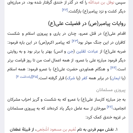
سپس
نوفل بن عبدالله
را که در گذر از خندق گرفتار شده بود، در مبارزه‌ای
[۴۲]
دیگر کشت و نزد پیامبر(ع) بازگشت.
روایات پیامبر(ص) در فضیلت علی(ع)
اقدام علی(ع) در قتل عمرو، چنان در یاری و پیروزی اسلام و شکست
[۴۳]
کافران در این جنگ موثر بود
که پیامبر اکرم(ص) در این باره فرمود:
ضربه علی(ع) از
عبادت
ثقلین
(
جن
و انس) بهتر یا برتر بود و به روایتی
دیگر فرمود مبارزه علی با عمرو، از همه اعمال امت من تا روز قیامت برتر
[۴۴]
است.
و هنگام هماوردی حضرت علی(ع) با عمرو فرمود: همه اسلام
[۴۵]
[یادداشت ۴]
(یا
ایمان
) در برابر همه
کفر
(یا
شرک
) قرار گرفته است.
پیروزی مسلمانان
به جز مبارزه کارساز علی(ع) با عمرو که به شکست و گریز احزاب مشرکان
[۴۶]
انجامید،
مورخان از سه عامل دیگر یاد کرده‌اند که به پیروزی مسلمانان
در غزوه خندق کمک کرد:
نقش مهم فردی به نام
نُعَیم بن مسعود اَشْجَعی
، از قبیلۀ غطفان