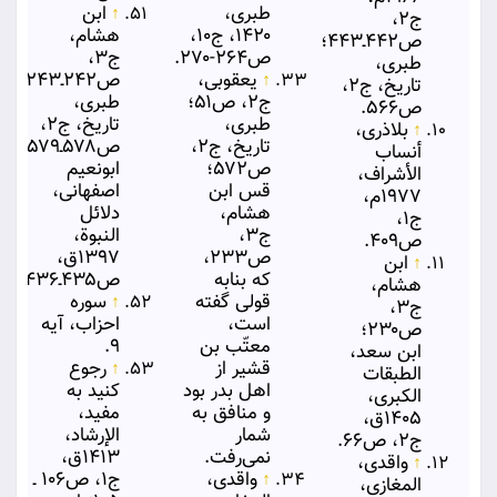
طبری،
↑
ابن
ج۲،
۱۴۲۰، ج۱۰،
هشام،
ص۴۴۲ـ۴۴۳؛
ص۲۶۴-۲۷۰.
ج۳،
طبری،
↑
یعقوبی،
ص۲۴۲ـ۲۴۳؛
تاریخ، ج۲،
ج۲، ص۵۱؛
طبری،
ص۵۶۶.
طبری،
تاریخ، ج۲،
↑
بلاذری،
تاریخ، ج۲،
ص۵۷۸ـ۵۷۹؛
أنساب
ص۵۷۲؛
ابونعیم
الأشراف،
قس ابن
اصفهانی،
۱۹۷۷م،
هشام،
دلائل
ج۱،
ج۳،
النبوة،
ص۴۰۹.
ص۲۳۳،
۱۳۹۷ق،
↑
ابن
که بنابه
ص۴۳۵ـ۴۳۶.
هشام،
قولی گفته
↑
سوره
ج۳،
است،
احزاب، آیه
ص۲۳۰؛
معتّب بن
۹.
ابن سعد،
قشیر از
↑
رجوع
الطبقات
اهل بدر بود
کنید به
الكبری،
و منافق به
مفید،
۱۴۰۵ق،
شمار
الإرشاد،
ج۲، ص۶۶.
نمی‌رفت.
۱۴۱۳ق،
↑
واقدی،
↑
واقدی،
ج۱، ص۱۰۶ ـ
المغازی،