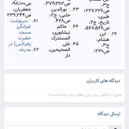
ص۳۸۲ـ۳۷۹.
ص۱۰۰ـ۹۸؛
ج۳،
↑
نورالدین
جعفریان،
ص۲۲۶ـ۲۲۷؛
حلبی، ج۲،
ص۲۴۴ـ۲۳۶.
طبری،
ص۴۲۸.
↑
سرنوشت
تاریخ، ج۲،
↑
حاکم
غم‌انگیز
ص۵۶۶ـ۵۶۷.
نیشابوری،
مسجد
↑
ابن
المستدرک
حضرت
هشام،
علی
زهرا(س) در
ج۳،
الصحیحین،
مدینه
.
ص۲۳۰؛
دار
دیدگاه های کاربران
هیچ دیدگاهی برای این مطلب وارد نشده است!
ارسال دیدگاه