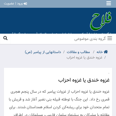
ورود | عضویت
پایگاه نشر و تبلیغ قرآن کریم و معارف اهل بیت علیهم السلام [ موسسه فرهنگی قرآن و
عترت منهاج عشق آباد ]
گروه بندی موضوعی
خانه
مطالب و مقالات
داستانهایی از پیامبر (ص)
غزوه خندق یا غزوه احزاب
.
غزوه خندق یا غزوه احزاب
غزوه خندق یا غزوه احزاب از غزوات پیامبر که در سال پنجم هجری
قمری رخ داد. این جنگ با توطئه قبیله بنی نضیر آغاز شد و قریش با
تمام متحدان خود برای ریشه‌کن کردن اسلام همداستان شدند. برای
مقابله با مشرکان به پیشنهاد سلمان فارسی، مسلمانان در اطراف