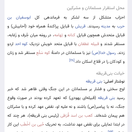
محل استقرار مسلمانان و مشرکین
احزاب متشکل از سه لشکر به فرماندهی کل
ابوسفیان بن
حرب
به
مدینه
رسیدند.
قریش
با قبایل پراکندۀ همراه خود (اَحابیش) و
قبایل متحدش همچون قبایل
کنانه
و
تِهامه
، در رومَه میان جُرف و زَغابه،
مستقر شدند و
قبیله غطفان
با قبایل متحد خویش نزدیک
کوه احد
اردو
زدند.
رسول خدا(ص)
نیز با مسلمانان در دامنۀ
کوه سَلْع
مستقر شد و زنان
[۲۸]
و کودکان را در قلاع اسکان داد.
خیانت بنی‌قریظه
نوشتار اصلی:
بنی قریظه
اوج سختی و فشار بر مسلمانان در این جنگ وقتی ظاهر شد که خبر
رسید
بنی قریظه
(قبیله‌ای یهودی) که تعهد کرده بودند در صورت وقوع
جنگ، نه با پیامبر(ص) باشند و نه علیه او، نقض عهد کرده و با مشرکان
هم پیمان شده‌اند.
کعب بن اسد قُرَظی
(رئیس بنی قریظه)، هر چند که
در ابتدا تمایلی برای نقض عهد نداشت، به تحریک
حُیی بن اَخْطَب
این کار