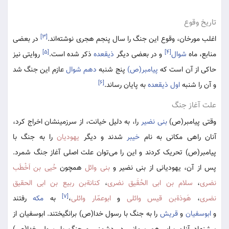
تاریخ وقوع
[۳]
اغلب مورخان، وقوع این جنگ را سال پنجم هجری نوشته‌اند.
در بعضی
[۵]
[۴]
منابع، ماه
شوال
و در بعضی دیگر
ذیقعده
ذکر شده است.
روایتی نیز
حاکی از آن است که
پیامبر(ص)
پنج شنبه
دهم شوال
عازم این جنگ شد
[۶]
و آن را شنبه
اول ذیقعده
به پایان رساند.
علت آغاز جنگ
وقتی پیامبر(ص)
بنی نضیر
را، به دلیل خیانت، از سرزمینشان اخراج کرد،
آنان راهی مکانی به نام
خیبر
شدند و دیگر
یهودیان
را به جنگ با
پیامبر(ص) تحریک کردند و این را می‌توان علت اصلی آغاز جنگ شمرد.
پس از آن، یهودیانی از بنی نضیر و
بنی وائل
همچون
حُیی بن اَخْطَب
نضری
،
سلام بن ابی الحُقَیق نضری
،
کنانةبن ربیع بن ابی الحقیق
[۷]
نضری
،
هَوذةبن قیس وائلی
و
ابوعمّار وائلی
،
به
مکه
رفتند
و
ابوسفیان
و
قریش
را به جنگ با رسول خدا(ص) برانگیختند. ابوسفیان از