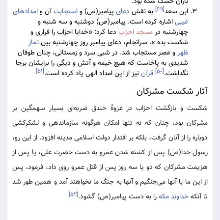
باران خشک شده بود.
[۴۹]
ابن سعد
به نقش
دعای
پیامبر(ص) و
استجابت
آن و
امدادهای
غیبی
اشاره کرده است. پیامبر(ص) دوشنبه و سه شنبه و
چهارشنبه در
مسجد احزاب
دعا کرد: «‌خدایا احزاب را فراری و
شکست بده ». سرانجام، دعای پیامبر روز چهارشنبه بین
نماز
ظهر
و عصر مستجاب شد. در شبی سرد و زمستانی، چنان طوفان
شدیدی به پاخاست که هیچ خیمه و آتش و دیگی را برایشان برجا
[۵۱]
[۵۰]
نگذاشت.
قرآن
نیز از این امداد الهی یاد کرده است.
آثار شکست مشرکان
شکست و بازگشت احزاب در غزوۀ خندق ضربه‌ای بسیار سهمگین بر
مشرکان بود، چنان که نه تنها امکان هرگونه سازماندهی و لشکرکشی
دوباره را از آنان گرفت، بلکه بر اقتدار دولت اسلامی مدینه افزود. از این رو،
رسول خدا(ص) پس از کشته شدن عمرو به دست حضرت علی، یا پس از
هزیمت مشرکان که دو یا سه روز پس از قتل عمرو روی داد، فرمود، پس
از این ما با آنها می‌جنگیم و آنها به جنگ ما نخواهند آمد و همین طور شد
[۵۲]
تا آنکه
خداوند
مکه
را به دست پیامبر(ص) گشود.