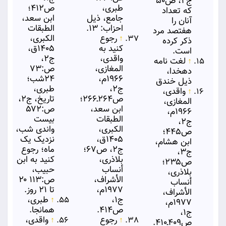
ج۲، ص۵۰
طبری،
ص۴۱۲؛
که تعداد
جامع، ذیل
ابن سعد،
آنان را
احزاب: ۱۳.
الطبقات
هفتصد مرد
↑
رجوع
الكبری،
ذکر کرده
کنید به
۱۴۰۵ق،
است.
واقدی،
ج۲،
↑
لغت نامه
المغازی،
ص:۷۳
دهخدا،
۱۹۶۶م،
۲۴شب؛
ذیل خندق
ج۲،
طبری،
↑
واقدی،
ص۲۶۴ـ۲۶۶؛
تاریخ، ج۲،
المغازی،
ابن سعد،
ص:۵۷۲
۱۹۶۶م،
الطبقات
بیست
ج۲،
الكبری،
واندی شب،
ص۴۴۵؛
۱۴۰۵ق،
نزدیک یک
ابن هشام،
ج۲، ص۶۷؛
ماه؛ رجوع
ج۳،
بلاذری،
کنید به ابن
ص۲۳۵؛
أنساب
حبیب،
بلاذری،
الأشراف،
ص:۱۱۳ ۲۰
أنساب
۱۹۷۷م،
تا ۲۱ روز.
الأشراف،
ج۱،
↑
طبری،
۱۹۷۷م،
ص۴۱۴.
همانجا.
ج۱،
↑
رجوع
↑
واقدی،
ص۴۰۹ـ۴۱۰.