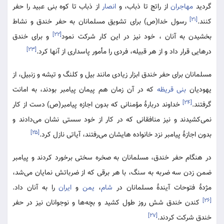
گردید
مهاجران
از راتج تا ذباب، و
انصار
از ذباب تا کوه بنی عبید را حفر
[۲۱]
کنند.
رسول خدا(ص) برای تشویق مسلمانان به حفر خندق و نشاط
[۲۲]
بخشیدن به آنان ، خود نیز در این کار شرکت نمود
و برای خندق
[۲۳]
درهایی قرار داد و از هر قبیله، فردی را مأمور پاسداری از آنها کرد.
مسلمانان برای حفر خندق ابزار زیادی مانند بیل و کلنگ و تیشه و زنبیل، از
یهودیان
بنی قریظه
که در آن زمان هم پیمان پیامبر بودند، به امانت
[۲۴]
گرفتند.
خداوند دربارۀ مؤمنانی که بدون اجازه پیامبر(ص) دست از کار
نمی‌کشیدند و نیز منافقانی که در کار از خود سستی نشان می‌دادند و
[۲۵]
بدون اجازۀ پیامبر نزد خانواده هایشان می‌رفتند، آیاتی نازل کرد.
در هنگام حفر خندق، مسلمانان به صخره سختی برخورد کردند و پیامبر
ضمن زدن سه ضربه به سنگ، با هر برقی که از ضرباتش نمایان می‌شد،
مژدۀ فتوحات آیندۀ مسلمانان در
شام
،
یمن
و
ایران
را به آنان داد.
[۲۶]
کندن خندق شش روز طول کشید و بچه‌ها و نوجوانان نیز در حفر
[۲۷]
خندق شرکت کردند.