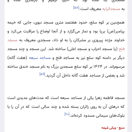
مسجدی بنا شده بود که اخیرا ترمیم و بازسازی شده و
[۵۸]
به
مسجدالرایه
معروف است.
همچنین بر کوه سلع، حدود هفتصد متری مسجد نبوی، جایی که خیمه
پیامبر(ص) برپا بود و نماز می‌گزارد و از آنجا اوضاع را مراقبت می‌کرد و
خداوند مژده پیروزی بر مشرکان را به او داد، مسجدی معروف به
مسجد
فتح
(یا مسجد احزاب و مسجد اعلی) ساخته شد. این مسجد و چند مسجد
دیگر بر دامنه کوه سلع نیز به مساجد فتح و
مساجد سبعه
(هفت گانه)
مرسوم‌اند. در ۱۴۲۴ بر کوه سلع مسجدی بزرگ به نام مسجد خندق ساخته
[۵۹]
شد و بعضی از مساجد هفت گانه داخل آن گردید.
مسجد فاطمه زهرا یکی از مساجد سبعه است که مدت‌های مدیدی است
که درهای آن به روی زائران بسته شده و چند سالی است که درِ آن را با
[۶۰]
بلوک‌های سیمانی مسدود کرده‌اند.
منبع - ویکی شیعه