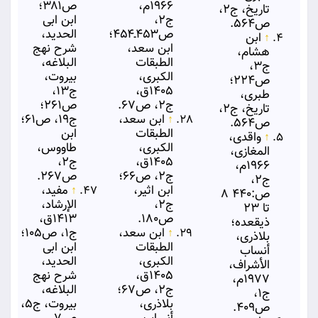
۱۹۶۶م،
ص۳۸۱؛
تاریخ، ج۲،
ج۲،
ابن ابی
ص۵۶۴.
ص۴۵۳ـ۴۵۴؛
الحدید،
↑
ابن
ابن سعد،
شرح نهج
هشام،
الطبقات
البلاغه،
ج۳،
الكبری،
بیروت،
ص۲۲۴؛
۱۴۰۵ق،
ج۱۳،
طبری،
ج۲، ص۶۷.
ص۲۶۱؛
تاریخ، ج۲،
↑
ابن سعد،
ج۱۹، ص۶۱؛
ص۵۶۴.
الطبقات
ابن
↑
واقدی،
الكبری،
طاووس،
المغازی،
۱۴۰۵ق،
ج۲،
۱۹۶۶م،
ج۲، ص۶۶؛
ص۲۶۷.
ج۲،
ابن اثیر،
↑
مفید،
ص:۴۴۰ ۸
ج۲،
الإرشاد،
تا ۲۳
ص۱۸۰.
۱۴۱۳ق،
ذیقعده؛
↑
ابن سعد،
ج۱، ص۱۰۵؛
بلاذری،
الطبقات
ابن ابی
أنساب
الكبری،
الحدید،
الأشراف،
۱۴۰۵ق،
شرح نهج
۱۹۷۷م،
ج۲، ص۶۷؛
البلاغه،
ج۱،
بلاذری،
بیروت، ج۵،
ص۴۰۹.