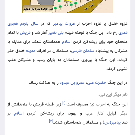
غزوه خندق یا غزوه احزاب از
غزوات پیامبر
که در
سال پنجم هجری
قمری
رخ داد. این جنگ با توطئه قبیله
بنی نضیر
آغاز شد و
قریش
با تمام
متحدان خود برای ریشه‌کن کردن
اسلام
همداستان شدند. برای مقابله با
مشرکان به پیشنهاد
سلمان فارسی
، مسلمانان در اطراف
مدینه
خندق حفر
کردند. این جنگ با پیروزی مسلمانان به پایان رسید و مشرکان عقب
نشینی کردند.
در این جنگ
حضرت علی
،
عمرو بن عبدود
را به هلاکت رساند.
نام دیگر این نبرد
[۱]
این جنگ به احزاب نیز معروف است.
زیرا قبیله قریش با متحدانش از
دیگر قبایل کفار عرب و یهود، برای ریشه‌کن کردن
اسلام
بر
[۲]
ضد
پیامبر(ص)
و مسلمانان همداستان شدند.