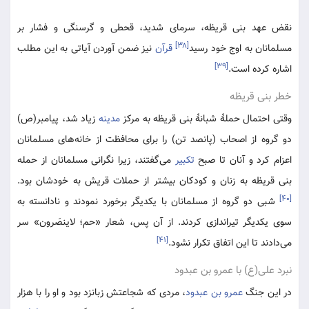
نقض عهد بنی قریظه، سرمای شدید، قحطی و گرسنگی و فشار بر
[۳۸]
مسلمانان به اوج خود رسید
قرآن
نیز ضمن آوردن آیاتی به این مطلب
[۳۹]
اشاره کرده است.
خطر بنی قریظه
وقتی احتمال حملۀ شبانۀ بنی قریظه به مرکز
مدینه
زیاد شد، پیامبر(ص)
دو گروه از اصحاب (پانصد تن) را برای محافظت از خانه‌های مسلمانان
اعزام کرد و آنان تا صبح
تکبیر
می‌گفتند، زیرا نگرانی مسلمانان از حمله
بنی قریظه به زنان و کودکان بیشتر از حملات قریش به خودشان بود.
[۴۰]
شبی دو گروه از مسلمانان با یکدیگر برخورد نمودند و نادانسته به
سوی یکدیگر تیراندازی کردند. از آن پس، شعار «‌حم؛ لاینصَرون‌» سر
[۴۱]
می‌دادند تا این اتفاق تکرار نشود.
نبرد علی(ع) با عمرو بن عبدود
در این جنگ
عمرو بن عبدود
، مردی که شجاعتش زبانزد بود و او را با هزار