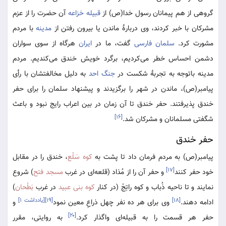
گروهی از هم پیمانان رسول خدا(ص) از
قبیله خزاعه
آن حضرت را از عزم
مشرکان با خبر کردند، وی دربارۀ ماندن یا بیرون رفتن از
مدینه
با مردم
مشورت کرد.
سلمان فارسی
گفت، ما در
ایران
هرگاه از سوی سواران
دشمن احساس خطر می‌کردیم، برگرد خویش خندق می‌کندیم. مردم
مدینه باتوجه به تجربۀ شکست در
جنگ احد
به دلیل مخالفتشان با رأی
پیامبر(ص)، ماندن در شهر را برگزیدند و پیشنهاد سلمان را برای حفر
خندق پذیرفتند. حفر خندق تا آن زمان در بین اعراب رایج نبود و باعث
[۱۶]
شگفتی مسلمانان و مشرکان شد.
حفر خندق
پیامبر(ص) به مردم فرمان داد تا پشت به
کوه سَلْع
، خندق را در مقابل
[۱۷]
خود حفر کنند
و حفر آن را از مُذاد (قلعه‌ای در غرب
مسجد فتح
) شروع
نمایند و تا ناحیه ذُباب و کوه راتِجْ (در کنار
کوه بنی عبید
در غرب
بَطْحان
)
[۱۸]
[۱۹]
[یادداشت ۱]
ادامه دهند.
وی برای هر ده نفر چهل ذراعِ معین نمود
و
[۲۰]
حفر هر قسمت را به قبیله‌ای واگذار کرد.
به روایتی، مقرر