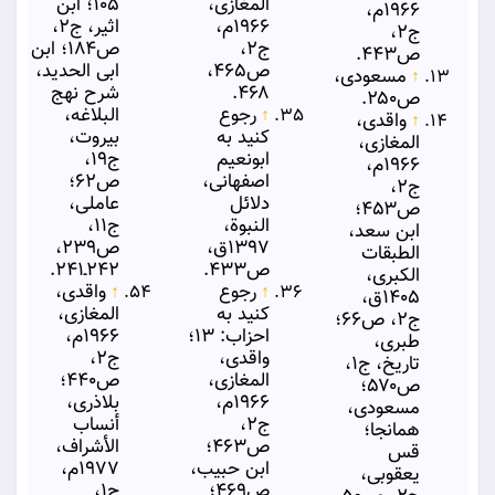
المغازی،
۱۰۵؛ ابن
۱۹۶۶م،
۱۹۶۶م،
اثیر، ج۲،
ج۲،
ج۲،
ص۱۸۴؛ ابن
ص۴۴۳.
ص۴۶۵،
ابی الحدید،
↑
مسعودی،
۴۶۸.
شرح نهج
ص۲۵۰.
↑
رجوع
البلاغه،
↑
واقدی،
کنید به
بیروت،
المغازی،
ابونعیم
ج۱۹،
۱۹۶۶م،
اصفهانی،
ص۶۲؛
ج۲،
دلائل
عاملی،
ص۴۵۳؛
النبوة،
ج۱۱،
ابن سعد،
۱۳۹۷ق،
ص۲۳۹،
الطبقات
ص۴۳۳.
۲۴۲ـ۲۴۱.
الكبری،
↑
رجوع
↑
واقدی،
۱۴۰۵ق،
کنید به
المغازی،
ج۲، ص۶۶؛
احزاب: ۱۳؛
۱۹۶۶م،
طبری،
واقدی،
ج۲،
تاریخ، ج۱،
المغازی،
ص۴۴۰؛
ص۵۷۰؛
۱۹۶۶م،
بلاذری،
مسعودی،
ج۲،
أنساب
همانجا؛
ص۴۶۳؛
الأشراف،
قس
ابن حبیب،
۱۹۷۷م،
یعقوبی،
ص۴۶۹؛
ج۱،