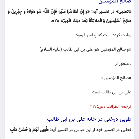
صالح المؤمنين
«ثعلبى» در تفسير آيه: «وَ إِنْ تَظاهَرا عَلَيْهِ فَإِنَّ اللَّهَ هُوَ مَوْلاهُ وَ جِبْرِيلُ وَ
صالِحُ الْمُؤْمِنِينَ وَ الْمَلائِكَةُ بَعْدَ ذلِكَ ظَهِيرٌ» «2».
روايت كرده است كه پيامبر فرمود:
«و صالح المؤمنين هو على بن ابى طالب (عليه السلام)
. منظور از
«صالح المؤمنين»
على بن ابى طالب است
ترجمه الطرائف ،ص:217
طوبى درختى در خانه على بن ابى طالب
ثعلبى در تفسير خود از ابن عباس در تفسير آيه:
طُوبى لَهُمْ وَ حُسْنُ مَآبٍ