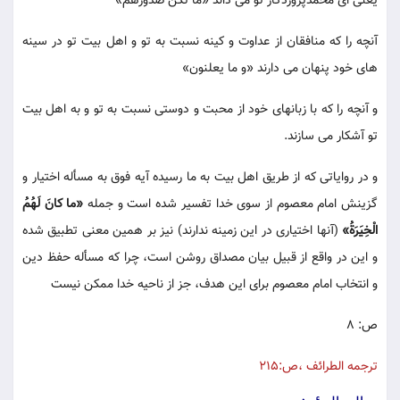
يعنى اى محمدپروردگار تو مى داند «ما تكنّ صدورهم»
آنچه را كه منافقان از عداوت و كينه نسبت به تو و اهل بيت تو در سينه
هاى خود پنهان مى دارند «و ما يعلنون»
و آنچه را كه با زبانهاى خود از محبت و دوستى نسبت به تو و به اهل بيت
تو آشكار مى سازند.
و در رواياتى كه از طريق اهل بيت به ما رسيده آيه فوق به مسأله اختيار و
گزينش امام معصوم از سوى خدا تفسير شده است و جمله
«ما كانَ لَهُمُ
الْخِيَرَةُ»
(آنها اختيارى در اين زمينه ندارند) نيز بر همين معنى تطبيق شده
و اين در واقع از قبيل بيان مصداق روشن است، چرا كه مسأله حفظ دين
و انتخاب امام معصوم براى اين هدف، جز از ناحيه خدا ممكن نيست
ص: 8
ترجمه الطرائف ،ص:215