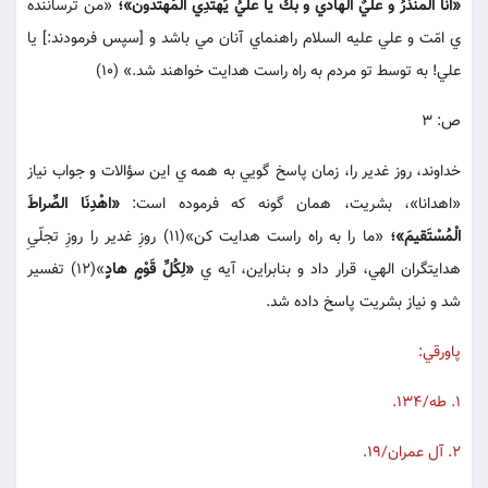
«انا المنذرُ و عليٌ الهادي و بكَ يا عليُ يَهتدِي المُهتَدُون»؛
«من ترساننده
ي امّت و علي عليه السلام راهنماي آنان مي باشد و [سپس فرمودند:] يا
علي! به توسط تو مردم به راه راست هدايت خواهند شد.» (10)
ص: 3
خداوند، روز غدير را، زمان پاسخ گويي به همه ي اين سؤالات و جواب نياز
«اهدانا»، بشريت، همان گونه كه فرموده است:
«اهْدِنَا الصِّراطَ
الْمُسْتَقيمَ»؛
«ما را به راه راست هدايت كن»(11) روزِ غدير را روزِ تجلّيِ
هدايتگران الهي، قرار داد و بنابراين، آيه ي
«لِكُلِّ قَوْمٍ هادٍ
»(12) تفسير
شد و نياز بشريت پاسخ داده شد.
پاورقي:
1. طه/134.
2. آل عمران/19.