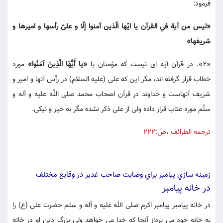
فرمود:
«ليس من آية في القرآن يا ايّها الّذين آمنوا إلّا و علىّ رأسها و اميرها و
شريفها»
«2». در قرآن آيه اى نيست كه مؤمنان با
«يا أَيُّهَا الَّذِينَ آمَنُوا»
مورد
خطاب قرار گرفته اند، مگر اين كه على (عليه السلام) در رأس آنها و امير و
شريف آنهاست و خداوند در قرآن اصحاب محمد صلى اللَّه عليه و آله و
سلّم مورد عتاب قرار داده ولى از على ذكر نشده مگر به خير و نيكى.
ترجمه الطرائف ،ص:222
زمينه سازي پيامبر براي وصايت صاحب غدير در وقايع مختلف
در خانه پيامبر
در خانه پيامبر پيامبر اكرم صلى الله عليه و آله و سلم حضرت على (ع) را
به خانه خود مى برداز آنجا كه خدا مى خواهد ولى بزرگ دين او در خانه