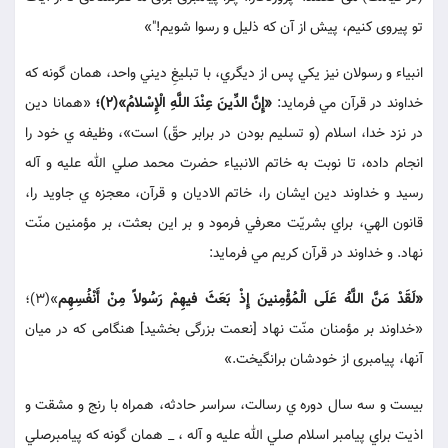
تو پيروى كنيم، پيش از آن كه ذليل و رسوا شويم!"»
انبياء و رسولان نيز يكي پس از ديگري، با تبليغِ ديني واحد، همان گونه كه
خداوند در قرآن مي فرمايد:
«إِنَّ الدِّينَ عِنْدَ اللَّهِ الْإِسْلامُ»(2)؛
«همانا دين
در نزد خدا، اسلام (و تسليم بودن در برابر حقّ) است»، وظيفه ي خود را
انجام داده، تا نوبت به خاتم الانبياء حضرت محمد صلي الله عليه و آله
رسيد و خداوند دين ايشان را، خاتم الاديان و قرآن، معجزه ي جاويد را،
قانون الهي، براي بشريّت معرفي فرمود و بر اين بعثت، بر مؤمنين منّت
نهاد. و خداوند در قرآن كريم مي فرمايد:
«لَقَدْ مَنَّ اللَّهُ عَلَى الْمُؤْمِنينَ إِذْ بَعَثَ فيهِمْ رَسُولاً مِنْ أَنْفُسِهِم
»(3)؛
«خداوند بر مؤمنان منّت نهاد [نعمت بزرگى بخشيد] هنگامى كه در ميان
آنها، پيامبرى از خودشان برانگيخت.»
بيست و سه سال دوره ي رسالت، سراسر حادثه، همراه با رنج و مشقت و
اذيت براي پيامبر اسلام صلي الله عليه و آله ، _ همان گونه كه پيامبرصلي