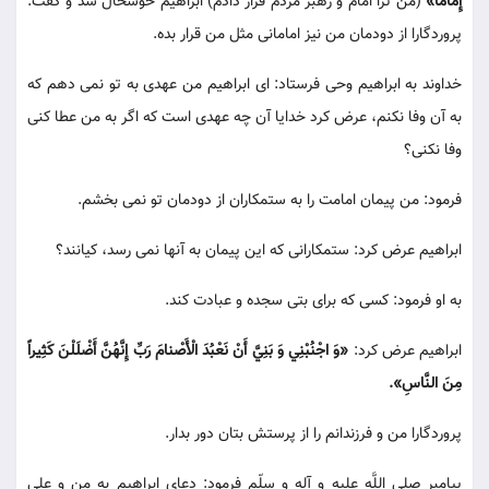
إِماماً»
(من ترا امام و رهبر مردم قرار دادم) ابراهيم خوشحال شد و گفت:
پروردگارا از دودمان من نيز امامانى مثل من قرار بده.
خداوند به ابراهيم وحى فرستاد: اى ابراهيم من عهدى به تو نمى دهم كه
به آن وفا نكنم، عرض كرد خدايا آن چه عهدى است كه اگر به من عطا كنى
وفا نكنى؟
فرمود: من پيمان امامت را به ستمكاران از دودمان تو نمى بخشم.
ابراهيم عرض كرد: ستمكارانى كه اين پيمان به آنها نمى رسد، كيانند؟
به او فرمود: كسى كه براى بتى سجده و عبادت كند.
ابراهيم عرض كرد:
«وَ اجْنُبْنِي وَ بَنِيَّ أَنْ نَعْبُدَ الْأَصْنامَ رَبِّ إِنَّهُنَّ أَضْلَلْنَ كَثِيراً
مِنَ النَّاسِ».
پروردگارا من و فرزندانم را از پرستش بتان دور بدار.
پيامبر صلى اللَّه عليه و آله و سلّم فرمود: دعاى ابراهيم به من و على