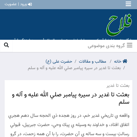
ورود | عضویت
پایگاه نشر و تبلیغ قرآن کریم و معارف اهل بیت علیهم السلام [ موسسه فرهنگی قرآن و
عترت منهاج عشق آباد ]
گروه بندی موضوعی
خانه
مطالب و مقالات
حضرت علی (ع)
بعثت تا غدير در سيره پيامبر صلي الله عليه و آله و سلم
بعثت تا غدير
بعثت تا غدير در سيره پيامبر صلي الله عليه و آله و
سلم
واقعه ي تاريخي غدير خم، در روز هجده ذي الحجه سال دهم هجري
اتفاق افتاد، و خداوند به وسيله ي پيك وحي، حضرت جبرييل، قبولي
رسالتِ بيست و سه ساله ي آن حضرت، را با آن همه زحمت، در گرو