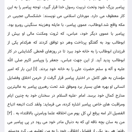
پيامبر بزرگ شود وتحت تربيت رسول خدا قرار گيرد، توجه پيامبر را به اين
كار معطوف مى دارد. مورخان اسلامى مى نويسند: خشكسالى عجيبى در
مكه واقع شد.ابوطالب، عموى پيامبر، با عايله وهزينه سنگينى روبرو بود.
پيامبر با عموى ديگر خود، عباس، كه ثروت ومكنت مالى او بيش از
ابوطالب بود به گفتگو پرداخت وهر دو توافق كردند كه هركدام يكى از
فرزندان ابوطالب را به خانه خود ببرد تا در روزهاى قحطى گشايشى در كار
ابوطالب پديد آيد. از اين جهت عباس، جعفر را وپيامبر اكرم صلى الله
عليه و آله و سلم حضرت على را به خانه خود بردند. [1] اين بار كه امير
مؤمنان به طور كامل در اختيار پيامبر قرار گرفت از خرمن اخلاق وفضايل
انسانى او بهره هاى بسيار برد وموفق شد تحت رهبرى پيامبر به عاليترين
مدارج كمال خود برسد. امام -عليه السلام در سخنان خود به چنين ايام
ومراقبت هاى خاص پيامبر اشاره كرده، مى فرمايد: ولقد كنت اتبعه اتباع
الفصيل اثر امه يرفع لي كل يوم من اخلاقه علما ويامرني بالاقتداء به . [2]
من به سان بچه ناقه اى كه به دنبال مادر خود مى رود در پى پيامبر مى
رفتم; هر روز يكى از فضايل اخلاقى خود را به من تعليم مى كرد ودستور