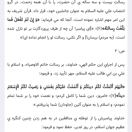
رسالتِ بيست و سه ساله ي آن حضرت، را با آن همه زحمت، در گرو
انتصاب علي عليه السلام به عنوان جانشين خود، قرار داد. قرآن شريف به
اين امر مهم اشاره نموده است، آنجا كه مي فرمايد:
«وَ إِنْ لَمْ تَفْعَلْ فَما
بَلَّغْتَ رِسالَتَهُ»
(6)؛ «[اى پيامبر! آن چه از طرف پروردگارت بر تو نازل شده
است، (به مردم) برسان!] و اگر نكنى، رسالت او را انجام نداده اى!»
ص: 2
پس از اجراي اين حكم الهي، خداوند، بر رسالت خاتم الاوصياء، و اسلامِ با
علي بن ابي طالب عليه السلام، مهر تأييد زد، و فرمود:
«الْيَوْمَ أَكْمَلْتُ لَكُمْ دينَكُمْ وَ أَتْمَمْتُ عَلَيْكُمْ نِعْمَتي وَ رَضيتُ لَكُمُ الْإِسْلامَ
ديناً»(
7)؛ «امروز، دين شما را كامل كردم؛ و نعمت خود را بر شما تمام
نمودم؛ و اسلام را به عنوان آئين (جاودان) شما پذيرفتم.»
خداوند پيامبرش را از توطئه ي منافقين در به هم زدن چنين كنگره ي
عظيم جهان اسلام، در روز غدير، حفظ نمود و فرمود: