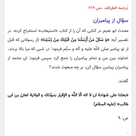
ترجمه الطرائف ،ص:219
سؤال از پيامبران
محدث ابو نعيم در كتابى كه آن را از كتاب «استيعاب» استخراج كرده، در
تفسير آيه:
«وَ سْئَلْ مَنْ أَرْسَلْنا مِنْ قَبْلِكَ مِنْ رُسُلِنا»
(از رسولانى كه قبل
از تو پيامبر صلى اللَّه عليه و آله و سلّم فرمود: در شبى كه مرا بالا بردند،
خداوند بين من و تمام پيامبران را جمع كرد سپس فرمود: اى محمد از
پيامبران پيشين سؤال كن، بر چه مبعوث شدند؟
گفتند:
«بعثنا على شهادة ان لا اله الّا اللَّه و الإقرار بنبوّتك و الولاية لعلىّ بن ابى
طالب» (عليه السلام)
ص: 9
.