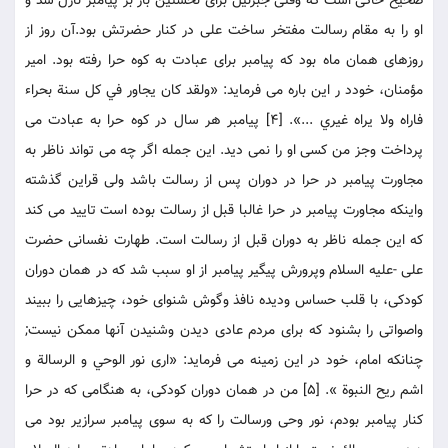
صحيح حاكى است كه وقتى جبرئيل براى نخستين بار بر پيامبر نازل شد و
او را به مقام رسالت مفتخر ساخت على در كنار حضرتش بود.آن روز از
روزهاى همان ماه بود كه پيامبر براى عبادت به كوه حرا رفته بود. امير
مؤمنان، خودد ر اين باره مى فرمايد: «ولقد كان يجاور في كل سنة بحراء
فاراه ولا يراه غيري ...». [4] پيامبر هر سال در كوه حرا به عبادت مى
پرداخت وجز من كسى او را نمى ديد. اين جمله اگر چه مى تواند ناظر به
مجاورت پيامبر در حرا در دوران پس از رسالت باشد ولى قراين گذشته
واينكه مجاورت پيامبر در حرا غالبا قبل از رسالت بوده است تاييد مى كند
كه اين جمله ناظر به دوران قبل از رسالت است. طهارت نفسانى حضرت
على -عليه السلام وپرورش پيگير پيامبر از او سبب شد كه در همان دوران
كودكى، با قلب حساس وديده نافذ وگوش شنواى خود، چيزهايى را ببيند
واصواتى را بشنود كه براى مردم عادى ديدن وشنيدن آنها ممكن نيست;
چنانكه امام، خود در اين زمينه مى فرمايد: «ارى نور الوحي و الرسالة و
اشم ريح النبوة ». [5] من در همان دوران كودكى، به هنگامى كه در حرا
كنار پيامبر بودم، نور وحى ورسالت را كه به سوى پيامبر سرازير بود مى