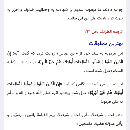
جواب دادند، ما مبعوث شديم بر شهادت به وحدانيت خداوند و اقرار به
نبوت تو و ولايت على بن ابى طالب.
ترجمه الطرائف ،ص:221
بهترين مخلوقات
ابن مردويه به سند خود از «ابن عباس» روايت كرده كه گفت: آيه:
إِنَّ
الَّذِينَ آمَنُوا وَ عَمِلُوا الصَّالِحاتِ أُولئِكَ هُمْ خَيْرُ الْبَرِيَّةِ
در باره على (عليه
السلام) نازل شده است .
ابن عباس مى گويد: هنگامى كه آيه:
«إِنَّ الَّذِينَ آمَنُوا وَ عَمِلُوا الصَّالِحاتِ
أُولئِكَ هُمْ خَيْرُ الْبَرِيَّةِ»
نازل شد، پيغمبر اكرم صلى اللَّه عليه و آله و سلّم
به على فرمود:
«هو انت و شيعتك تأتى انت و شيعتك يوم القيامة راضين مرضيّين و
يأتى عدوّك غضبانا مقمحين»