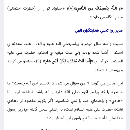
«وَ اللَّهُ يَعْصِمُكَ مِنَ النَّاسِ»
(8)؛ «خداوند تو را از (خطرات احتمالى)
مردم، نگاه مى دارد.»
غدير روز تجلي هدايتگران الهي
بسيت و سه سال مردم با پيامبرصلي الله عليه و آله، _ علت محدثه ي
اسلام _ آشنا شده بودند ولي علت مبقيه ي اسلام، حضرت علي عليه
السلام را در آيه ي
«إِنَّما أَنْتَ مُنْذِرٌ وَ لِكُلِّ قَوْمٍ هادٍ»
(9) جستجو مي كردند
و پرسش داشتند.
ابن عباس مي گويد: از من سؤال مي شود كه تفسير اين آيه چيست؟ ما
«منذر» را كه پيامبر اكرم صلي الله عليه و آله باشد شناخته ايم، امّا
«هادي» و راهنماي امت را نمي شناسيم. اگر بگويم مقصود از «هادي
امّت» حضرت علي عليه السلام است، به راستي سخن گفته ام؛ زيرا رسول
خدا صلي الله عليه و آله پيرامون اين آيه فرمودند: