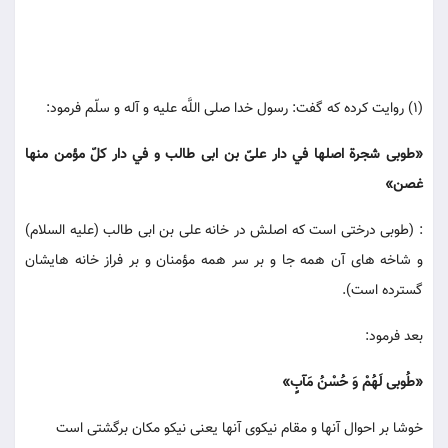
(1) روايت كرده كه گفت: رسول خدا صلى اللَّه عليه و آله و سلّم فرمود:
«طوبى شجرة اصلها في دار علىّ بن ابى طالب و في دار كلّ مؤمن منها
غصن»
: (طوبى درختى است كه اصلش در خانه على بن ابى طالب (عليه السلام)
و شاخه هاى آن همه جا و بر سر همه مؤمنان و بر فراز خانه هايشان
گسترده است).
بعد فرمود:
«طُوبى لَهُمْ وَ حُسْنُ مَآبٍ»
خوشا بر احوال آنها و مقام نيكوى آنها يعنى نيكو مكان برگشتى است