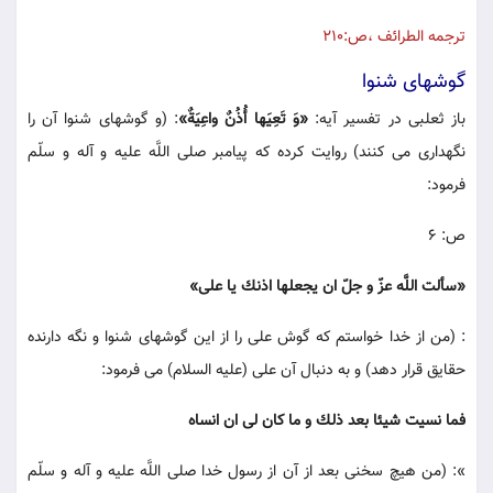
ترجمه الطرائف ،ص:210
گوشهاى شنوا
باز ثعلبى در تفسير آيه:
«وَ تَعِيَها أُذُنٌ واعِيَةٌ»
: (و گوشهاى شنوا آن را
نگهدارى مى كنند) روايت كرده كه پيامبر صلى اللَّه عليه و آله و سلّم
فرمود:
ص: 6
«سألت اللَّه عزّ و جلّ ان يجعلها اذنك يا على»
: (من از خدا خواستم كه گوش على را از اين گوشهاى شنوا و نگه دارنده
حقايق قرار دهد) و به دنبال آن على (عليه السلام) مى فرمود:
فما نسيت شيئا بعد ذلك و ما كان لى ان انساه
»: (من هيچ سخنى بعد از آن از رسول خدا صلى اللَّه عليه و آله و سلّم