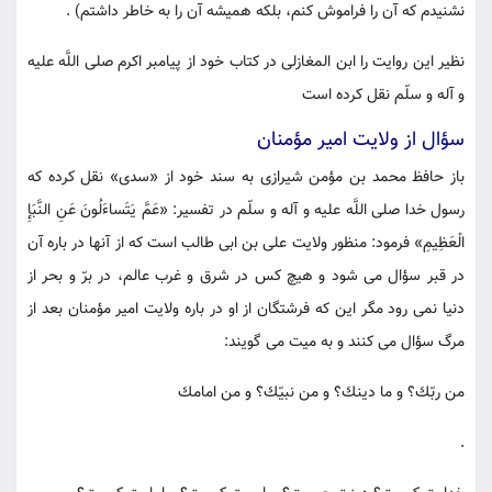
نشنيدم كه آن را فراموش كنم، بلكه هميشه آن را به خاطر داشتم) .
نظير اين روايت را ابن المغازلى در كتاب خود از پيامبر اكرم صلى اللَّه عليه
و آله و سلّم نقل كرده است
سؤال از ولايت امير مؤمنان
باز حافظ محمد بن مؤمن شيرازى به سند خود از «سدى» نقل كرده كه
رسول خدا صلى اللَّه عليه و آله و سلّم در تفسير: «عَمَّ يَتَساءَلُونَ عَنِ النَّبَإِ
الْعَظِيمِ» فرمود: منظور ولايت على بن ابى طالب است كه از آنها در باره آن
در قبر سؤال مى شود و هيچ كس در شرق و غرب عالم، در برّ و بحر از
دنيا نمى رود مگر اين كه فرشتگان از او در باره ولايت امير مؤمنان بعد از
مرگ سؤال مى كنند و به ميت مى گويند:
من ربّك؟ و ما دينك؟ و من نبيّك؟ و من امامك
.