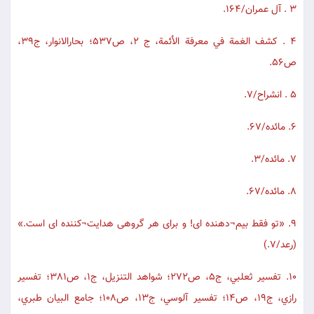
3 . آل عمران/164.
4 . كشف الغمة في معرفة الأئمة، ج 2، ص537؛ بحارالانوار، ج39،
ص56.
5 . انشراح/7.
6. مائده/67.
7. مائده/3.
8. مائده/67.
9. «تو فقط بيم¬دهنده اى! و براى هر گروهى هدايت¬كننده اى است.»
(رعد/7.)
10. تفسير ثعلبي، ج5، ص272؛ شواهد التنزيل، ج1، ص381؛ تفسير
رازي، ج19، ص14؛ تفسير آلوسي، ج13، ص108؛ جامع البيان طبري،