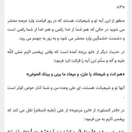
«3».
منظور از اين آيه تو و شيعيانت هستند كه در روز قيامت وارد عرصه محشر
مى شويد در حالى كه هم شما از خدا راضى و هم خدا از شما راضى است
و دشمنت خشمگين وارد محشر مى شود و به زور به جهنم مى رود.
در حديث ديگر از «ابو برزه» آمده است كه وقتى پيغمبر اكرم صلى اللَّه
عليه و آله و سلّم اين آيه را قرائت كرد فرمود:
«هم انت و شيعتك يا علىّ، و ميعاد ما بينى و بينك الحوض»
آنها تو و شيعيانت هستند، اى على وعده من و شما كنار حوض كوثر است
.
در «الدر المنثور» از «ابن مردويه» از على (عليه السلام) نقل مى كند كه
پيغمبر اكرم به من فرمود: