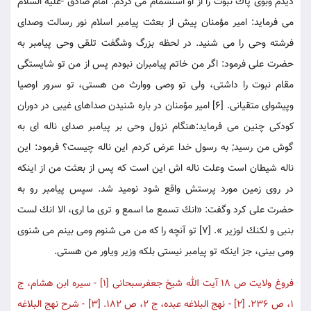
ديدم وبوى پاك نبوت را از او استشمام مى كردم. امام صادق -عليه السلام
مى فرمايد: امير مؤمنان پيش از بعثت پيامبر اسلام نور رسالت وصداى
فرشته وحى را مى شنيد. در لحظه بزرگ وشگفت تلقى وحى پيامبر به
حضرت على فرمود: اگر من خاتم پيامبران نبودم پس از من تو شايستگى
مقام نبوت را داشتى، ولى تو وصى ووارث من هستى، تو سرور اوصيا
وپيشواى متقيانى. [6] امير مؤمنان در باره شنيدن صداهاى غيبى در دوران
كودكى چنين مى فرمايد:هنگام نزول وحى بر پيامبر صداى ناله اى به
گوش من رسيد; به رسول خدا عرض كردم اين ناله چيست؟ فرمود: اين
ناله شيطان است وعلت ناله اش اين است كه پس از بعثت من از اينكه
در روى زمين مورد پرستش واقع شود نوميد شد. سپس پيامبر رو به
حضرت على كرد وگفت: «انك تسمع ما اسمع و ترى ما ارى، الا انك لست
بنبى و لكنك لوزير ». [7] تو آنچه را كه من مى شنوم ومى بينم مى شنوى
ومى بينى، جز اينكه تو پيامبر نيستى بلكه وزير وياور من هستى.
فروغ ولايت ص 18 آيت الله شيخ جعفرسبحانى [1] - سيره ابن هشام، ج
1، ص 236. [2] - نهج البلاغه عبده، ج 2، ص 182. [3] - شرح نهج البلاغه