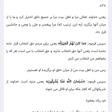
«2».
يعنى خداوند تعالى مرا و اهل بيت مرا بر جميع خلق اختيار كرد و ما را از
ميان آنها برگزيد (به اين ترتيب كه) مرا پيغمبر و على را وصى و جانشين
قرار داد.
سپس فرمود:
«ما كانَ لَهُمُ الْخِيَرَةُ»
يعنى براى مردم حق انتخاب قرار داده
نشده است يعنى آنها حق انتخاب ندارند و حق انتخاب با من است هر كه را
بخواهم من انتخاب مى كنم.
پس من و اهل بيت من از ميان خلق او برگزيده او هستيم.
سپس فرمود:
«سُبْحانَ اللَّهِ عَمَّا يُشْرِكُونَ»
يعنى منزه است خداوند از
شريكهائى كه كفار مكه براى او قائل مى شوند
«و ربك يعلم»