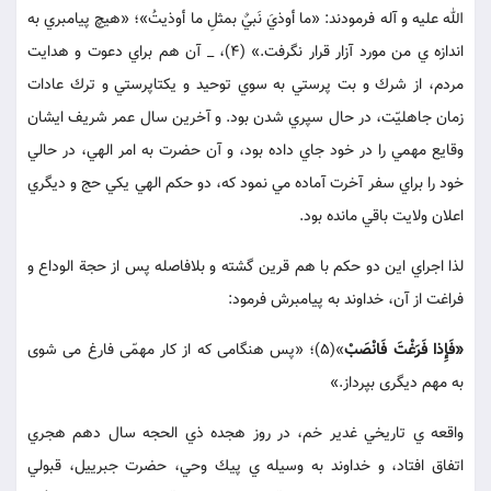
الله عليه و آله فرمودند: «ما أوذيَ نَبيٌ بمثلِ ما أوذيتُ»؛ «هيچ پيامبري به
اندازه ي من مورد آزار قرار نگرفت.» (4)، _ آن هم براي دعوت و هدايت
مردم، از شرك و بت پرستي به سوي توحيد و يكتاپرستي و ترك عادات
زمان جاهليّت، در حال سپري شدن بود. و آخرين سال عمر شريف ايشان
وقايع مهمي را در خود جاي داده بود، و آن حضرت به امر الهي، در حالي
خود را براي سفر آخرت آماده مي نمود كه، دو حكم الهي يكي حج و ديگري
اعلان ولايت باقي مانده بود.
لذا اجراي اين دو حكم با هم قرين گشته و بلافاصله پس از حجة الوداع و
فراغت از آن، خداوند به پيامبرش فرمود:
«فَإِذا فَرَغْتَ فَانْصَبْ
»(5)؛ «پس هنگامى كه از كار مهمّى فارغ مى شوى
به مهم ديگرى بپرداز.»
واقعه ي تاريخي غدير خم، در روز هجده ذي الحجه سال دهم هجري
اتفاق افتاد، و خداوند به وسيله ي پيك وحي، حضرت جبرييل، قبولي