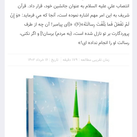
انتصاب علي عليه السلام به عنوان جانشين خود، قرار داد. قرآن
شريف به اين امر مهم اشاره نموده است، آنجا كه مي فرمايد: «وَ إِنْ
لَمْ تَفْعَلْ فَما بَلَّغْتَ رِسالَتَهُ»(6)؛ «[اى پيامبر! آن چه از طرف
پروردگارت بر تو نازل شده است، (به مردم) برسان!] و اگر نكنى،
رسالت او را انجام نداده اى!»
زمان تقریبی مطالعه : 179 دقیقه
تاریخ : 16 خرداد 1402