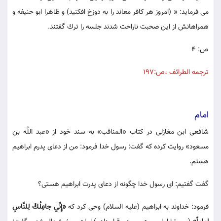
مى فرمايد: « (امروز هر كافر معاند را به دوزخ افكنيد) و ظاهرا ابو حنيفه و
همراهانش از اين صحبت ناراحت شدند جلسه را ترك گفتند.
ص: 4
ترجمه الطرائف ،ص:197
امام
شافعى ابن مغازلى در كتاب «المناقب» به سند خود از «عبد اللَّه بن
مسعود» روايت كرده كه گفت: رسول خدا فرمود: من از دعاى پدرم ابراهيم
هستم.
گفت گفتيم: اى رسول خدا چگونه از دعاى پدرت ابراهيم هستى؟
فرمود: خداوند به ابراهيم (عليه السلام) وحى كرد كه
«إِنِّي جاعِلُكَ لِلنَّاسِ