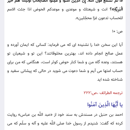
«ا لم تسمع قول اللَّه: إِنَّ الَّذِينَ آمَنُوا وَ عَمِلُوا الصَّالِحاتِ أُولئِكَ هُمْ خَيْرُ
الْبَرِيَّةِ»؟
انت و شيعتك و موعدى و موعدكم الحوض اذا جئت الامم
للحساب تدعون غرّا محجّلين».
ص: 10
آيا اين سخن خدا را نشنيده اى كه مى فرمايد: كسانى كه ايمان آورده و
عمل صالح انجام داده اند، بهترين مخلوقاتند؟ اين تو و شيعيان تو
هستند، وعده گاه من و شما كنار حوض كوثر است، هنگامى كه من براى
حساب امتها مى آيم و شما دعوت مى شويد در حالى كه پيشانى سفيد و
شناخته شده ايد
ترجمه الطرائف ،ص:222
يا أَيُّهَا الَّذِينَ آمَنُوا
احمد بن حنبل در مسندش به سند خود از «عبد اللَّه بن عباس» روايت
كرده كه گفت: شنيدم از رسول خدا صلى اللَّه عليه و آله و سلّم كه مى