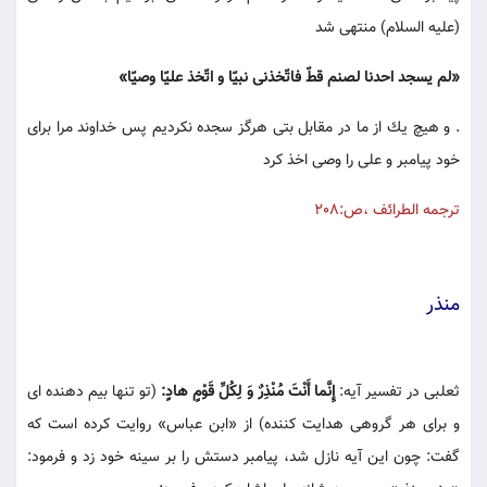
(عليه السلام) منتهى شد
«لم يسجد احدنا لصنم قطّ فاتّخذنى نبيّا و اتّخذ عليّا وصيّا»
. و هيچ يك از ما در مقابل بتى هرگز سجده نكرديم پس خداوند مرا براى
خود پيامبر و على را وصى اخذ كرد
ترجمه الطرائف ،ص:208
منذر
ثعلبى در تفسير آيه:
إِنَّما أَنْتَ مُنْذِرٌ وَ لِكُلِّ قَوْمٍ هادٍ:
(تو تنها بيم دهنده اى
و براى هر گروهى هدايت كننده) از «ابن عباس» روايت كرده است كه
گفت: چون اين آيه نازل شد، پيامبر دستش را بر سينه خود زد و فرمود: