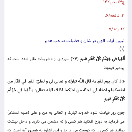
ج13، ص142.
11. فاتحه/6.
12. رعد/7.
تبيين آيات الهي در شان و فضيلت صاحب غدير
(1)
أَلْقِيا في جَهَنَّمَ كُلَّ كَفَّارٍ عَنيدٍ
(24) سوره ق از «شريك» نقل شده است كه
پيامبر فرمود:
«اذا كان يوم القيامة قال اللَّه تبارك و تعالى لى و لعلىّ: القيا في النّار من
ابغضكما و ادخلا في الجنّة من احبّكما فذلك قوله تعالى: و أَلْقِيا فِي جَهَنَّمَ
كُلَّ كَفَّارٍ عَنِيدٍ
چون روز قيامت شود خداوند تبارك و تعالى به من و على (عليه السلام)
مى فرمايد به دوزخ افكنيد هر كسى را كه دشمن مى داريد و داخل بهشت
نمائيد هر كسى را كه دوست مى داريد و اين اشاره به همين آيه است كه