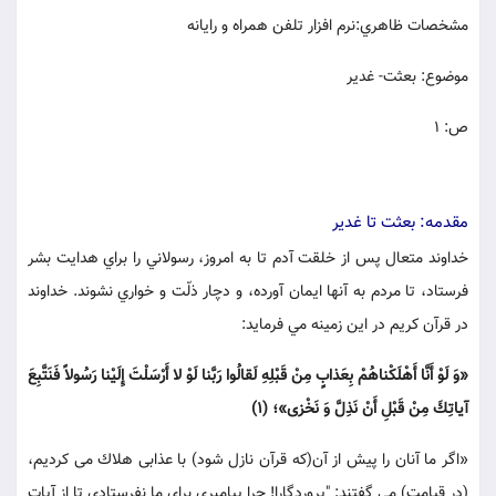
مشخصات ظاهري:نرم افزار تلفن همراه و رايانه
موضوع: بعثت- غدير
ص: 1
مقدمه: بعثت تا غدير
خداوند متعال پس از خلقت آدم تا به امروز، رسولاني را براي هدايت بشر
فرستاد، تا مردم به آنها ايمان آورده، و دچار ذلّت و خواري نشوند. خداوند
در قرآن كريم در اين زمينه مي فرمايد:
«وَ لَوْ أَنَّا أَهْلَكْناهُمْ بِعَذابٍ مِنْ قَبْلِهِ لَقالُوا رَبَّنا لَوْ لا أَرْسَلْتَ إِلَيْنا رَسُولاً فَنَتَّبِعَ
آياتِكَ مِنْ قَبْلِ أَنْ نَذِلَّ وَ نَخْزى»؛ (1)
«اگر ما آنان را پيش از آن(كه قرآن نازل شود) با عذابى هلاك مى كرديم،
(در قيامت) مى گفتند: "پروردگارا! چرا پيامبرى براى ما نفرستادى تا از آيات