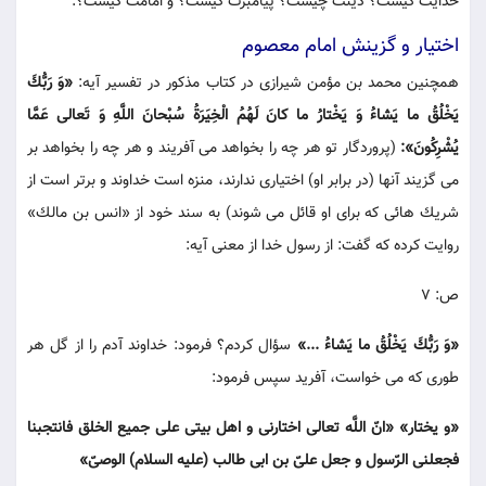
خدايت كيست؟ دينت چيست؟ پيامبرت كيست؟ و امامت كيست؟.
اختيار و گزينش امام معصوم
همچنين محمد بن مؤمن شيرازى در كتاب مذكور در تفسير آيه:
«وَ رَبُّكَ
يَخْلُقُ ما يَشاءُ وَ يَخْتارُ ما كانَ لَهُمُ الْخِيَرَةُ سُبْحانَ اللَّهِ وَ تَعالى عَمَّا
يُشْرِكُونَ»:
(پروردگار تو هر چه را بخواهد مى آفريند و هر چه را بخواهد بر
مى گزيند آنها (در برابر او) اختيارى ندارند، منزه است خداوند و برتر است از
شريك هائى كه براى او قائل مى شوند) به سند خود از «انس بن مالك»
روايت كرده كه گفت: از رسول خدا از معنى آيه:
ص: 7
«وَ رَبُّكَ يَخْلُقُ ما يَشاءُ ...»
سؤال كردم؟ فرمود: خداوند آدم را از گل هر
طورى كه مى خواست، آفريد سپس فرمود:
«و يختار» «انّ اللَّه تعالى اختارنى و اهل بيتى على جميع الخلق فانتجبنا
فجعلنى الرّسول و جعل علىّ بن ابى طالب (عليه السلام) الوصىّ»