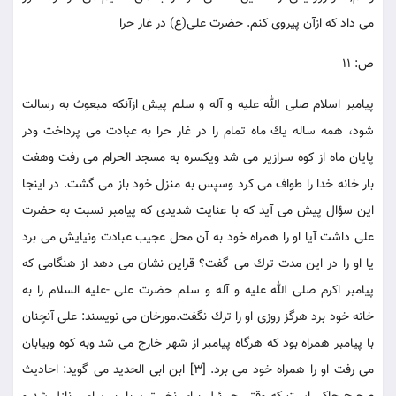
مى داد كه ازآن پيروى كنم. حضرت على(ع) در غار حرا
ص: 11
پيامبر اسلام صلى الله عليه و آله و سلم پيش ازآنكه مبعوث به رسالت
شود، همه ساله يك ماه تمام را در غار حرا به عبادت مى پرداخت ودر
پايان ماه از كوه سرازير مى شد ويكسره به مسجد الحرام مى رفت وهفت
بار خانه خدا را طواف مى كرد وسپس به منزل خود باز مى گشت. در اينجا
اين سؤال پيش مى آيد كه با عنايت شديدى كه پيامبر نسبت به حضرت
على داشت آيا او را همراه خود به آن محل عجيب عبادت ونيايش مى برد
يا او را در اين مدت ترك مى گفت؟ قراين نشان مى دهد از هنگامى كه
پيامبر اكرم صلى الله عليه و آله و سلم حضرت على -عليه السلام را به
خانه خود برد هرگز روزى او را ترك نگفت.مورخان مى نويسند: على آنچنان
با پيامبر همراه بود كه هرگاه پيامبر از شهر خارج مى شد وبه كوه وبيابان
مى رفت او را همراه خود مى برد. [3] ابن ابى الحديد مى گويد: احاديث