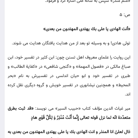
«منم منذر» سپس به شانه على اشاره كرد و فرمود:
ص: 5
«أنت الهادى يا على بك يهتدى المهتدون من بعدى»
توئى هادى! و به وسيله تو بعد از من هدايت يافتگان هدايت مى شوند.
اين روايت را علماى معروف اهل تسنن چون: ابن كثير در تفسير خود، ابن
صباغ مالكى در «فصول المهمة» و «گنجى شافعى» در «كفاية الطالب» و
طبرى در تفسير خود و ابو حيان اندلسى در تفسيرش به نام «بحر
المحيط» و همچنين نيشابورى در تفسير خويش و گروه ديگرى نقل كرده
اند.
مير غياث الدين مؤلف كتاب «حبيب السير» مى نويسد:
«قد ثبت بطرق
متعدّدة انّه لما نزل قوله تعالى إِنَّما أَنْتَ مُنْذِرٌ وَ لِكُلِّ قَوْمٍ هادٍ
ق
ال لعلىّ انا المنذر و انت الهادى بك يا على يهتدى المهتدون من بعدى به