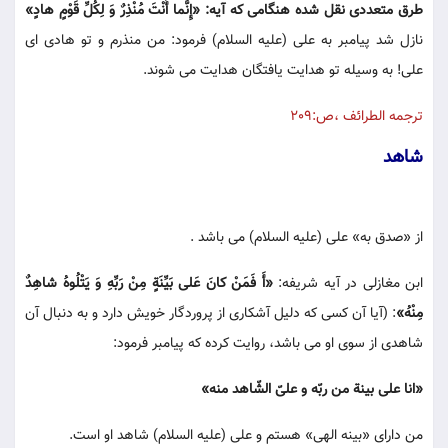
طرق متعددى نقل شده هنگامى كه آيه: «إِنَّما أَنْتَ مُنْذِرٌ وَ لِكُلِّ قَوْمٍ هادٍ»
نازل شد پيامبر به على (عليه السلام) فرمود: من منذرم و تو هادى اى
على! به وسيله تو هدايت يافتگان هدايت مى شوند.
ترجمه الطرائف ،ص:209
شاهد
از «صدق به» على (عليه السلام) مى باشد .
ابن مغازلى در آيه شريفه:
«أَ فَمَنْ كانَ عَلى بَيِّنَةٍ مِنْ رَبِّهِ وَ يَتْلُوهُ شاهِدٌ
مِنْهُ»
: (آيا آن كسى كه دليل آشكارى از پروردگار خويش دارد و به دنبال آن
شاهدى از سوى او مى باشد، روايت كرده كه پيامبر فرمود:
«انا على بينة من ربّه و علىّ الشّاهد منه»
من داراى «بينه الهى» هستم و على (عليه السلام) شاهد او است.