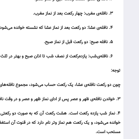
۳. نافله‌ی مغرب: چهار رکعت بعد از نماز مغرب.
۴. نافله‌ی عشا: دو رکعت بعد از نماز عشا که نشسته خوانده می‌شود.
۵. نافله صبح: دو رکعت قبل از نماز صبح.
۶. نافله‌ی‌شب: یازده‌رکعت از نصف شب تا اذان صبح و بهتر در ثلث آخر شب.
توجه:
چون دو رکعت نافله‌ی عشا، یک رکعت حساب می‌شود، مجموع نافله‌های
۳. خواندن نافله‌ی ظهر و عصر پس از ادای نماز ظهر و عصر و در وقت نافله بنابر احتیاط (واجب) باید به قصد قربةً الی الله، بدون قصد ادا و قضا به جا آورده شود.
۴. نماز شب یازده رکعت است. هشت رکعت آن که به صورت دو رکعتی دو
خوانده می‌شود، و یک رکعت هم نماز وتر نام دارد که در قنوت آن استغفا
مستحب است.