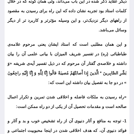
دیگر عقاید ذکر شده در این باب می‌داند، ولی همان گونه که در خلال
کلمات استاد بود تجربه نشان داده که این راه برای رسیدن به مقصود
از راههای دیگر نزدیک‌تر، و این وسیله مؤثرتر و کاربرد تر از دیگر
وسائل می‌باشد.
و این همان مطلبی است که استاد ایشان یعنی مرحوم علامه‌ی
طباطبائی (ره) در تفسیر شریف المیزان با بیانی علمی آن را بیان
داشته و خلاصه‌ی گفتار آن مرحوم که در ذیل تفسیر آیه‌ی شریفه «وَ
بَشِّرِ الصَّابِرینَ * الَّذینَ إِذا أَصابَتْهُمْ مُصیبَةٌ قالُوا إِنَّا لِلَّهِ وَ إِنَّا إِلَیْهِ راجِعُونَ
» در دو جا به تفصیل بیان داشته این است که:
«راه رسیدن به ملکات فاضله و اخلاقی شدن تمرین و تکرار اعمال
صالحه است و مقدمات تحصیل آن از یکی از دو راه ممکن است:
1- توجه به منافع و آثار دنیوی آن از راه تشخیص خوب و بد و آثار و
فوائد دنیوی آن، که هدف اخلاقی شدن در اینجا محبوبیت اجتماعی و