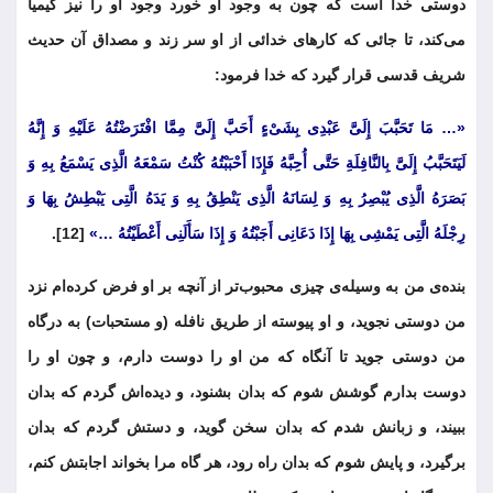
دوستی خدا است که چون به وجود او خورد وجود او را نیز کیمیا
می‌کند، تا جائی که کارهای خدائی از او سر زند و مصداق آن حدیث
شریف قدسی قرار گیرد که خدا فرمود:
«… مَا تَحَبَّبَ إِلَیَّ عَبْدِی بِشَیْ‌ءٍ أَحَبَّ إِلَیَّ مِمَّا افْتَرَضْتُهُ عَلَیْهِ وَ إِنَّهُ
لَیَتَحَبَّبُ إِلَیَّ بِالنَّافِلَةِ حَتَّی أُحِبَّهُ فَإِذَا أَحْبَبْتُهُ کُنْتُ سَمْعَهُ الَّذِی یَسْمَعُ بِهِ وَ
بَصَرَهُ الَّذِی یُبْصِرُ بِهِ وَ لِسَانَهُ الَّذِی یَنْطِقُ بِهِ وَ یَدَهُ الَّتِی یَبْطِشُ بِهَا وَ
رِجْلَهُ الَّتِی یَمْشِی بِهَا إِذَا دَعَانِی أَجَبْتُهُ وَ إِذَا سَأَلَنِی أَعْطَیْتُهُ …»
[12].
بنده‌ی من به وسیله‌ی چیزی محبوب‌تر از آنچه بر او فرض کرده‌ام نزد
من دوستی نجوید، و او پیوسته از طریق نافله (و مستحبات) به درگاه
من دوستی جوید تا آنگاه که من او را دوست دارم، و چون او را
دوست بدارم گوشش شوم که بدان بشنود، و دیده‌اش گردم که بدان
ببیند، و زبانش شدم که بدان سخن گوید، و دستش گردم که بدان
برگیرد، و پایش شوم که بدان راه رود، هر گاه مرا بخواند اجابتش کنم،