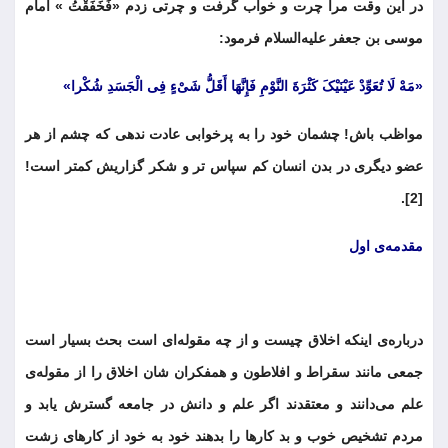
در این وقت مرا چرت و خواب گرفت و چرتی زدم «فَخَفَقْتُ » امام
موسی بن جعفر علیه‌السلام فرمود:
«مَهْ لَا تُعَوِّدْ عَیْنَیْکَ کَثْرَةَ النَّوْمِ فَإِنَّهَا أَقَلُّ شَیْ‌ءٍ فِی الْجَسَدِ شُکْرا»
مواظب باش! چشمان خود را به پرخوابی عادت ندهی که چشم از هر
عضو دیگری در بدن انسان کم سپاس تر و شکر گزاریش کمتر است!
[2].
مقدمه‌ی اول
درباره‌ی اینکه اخلاق چیست و از چه مقوله‌ای است بحث بسیار است
جمعی مانند سقراط و افلاطون و همفکران شان اخلاق را از مقوله‌ی
علم می‌دانند و معتقدند اگر علم و دانش در جامعه گسترش یابد و
مردم تشخیص خوب و بد کارها را بدهند خود به خود از کارهای زشت