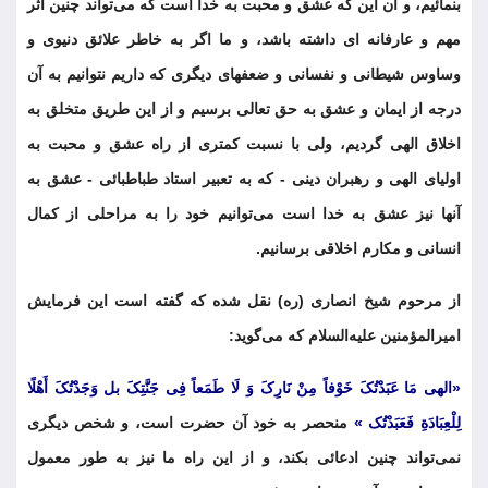
بنمائیم، و آن این که عشق و محبت به خدا است که می‌تواند چنین اثر
مهم و عارفانه ای داشته باشد، و ما اگر به خاطر علائق دنیوی و
وساوس شیطانی و نفسانی و ضعفهای دیگری که داریم نتوانیم به آن
درجه از ایمان و عشق به حق تعالی برسیم و از این طریق متخلق به
اخلاق الهی گردیم، ولی با نسبت کمتری از راه عشق و محبت به
اولیای الهی و رهبران دینی - که به تعبیر استاد طباطبائی - عشق به
آنها نیز عشق به خدا است می‌توانیم خود را به مراحلی از کمال
انسانی و مکارم اخلاقی برسانیم.
از مرحوم شیخ انصاری (ره) نقل شده که گفته است این فرمایش
امیرالمؤمنین علیه‌السلام که می‌گوید:
«الهی مَا عَبَدْتُکَ خَوْفاً مِنْ نَارِکَ وَ لَا طَمَعاً فِی جَنَّتِکَ بل وَجَدْتُکَ أَهْلًا
لِلْعِبَادَةِ فَعَبَدْتُک »
منحصر به خود آن حضرت است، و شخص دیگری
نمی‌تواند چنین ادعائی بکند، و از این راه ما نیز به طور معمول