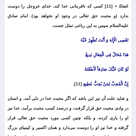
عَصَاهُ » [11] کسی که نافرمانی خدا کند، خدای عزوجل را دوست
ندارد (و محبت حق تعالی در وجود او نخواهد بود). امام صادق
علیه‌السلام سپس به این رباعی تمثل جست.
تَعْصِی الْإِلَهَ وَ أَنْتَ تُظْهِرُ حُبَّهُ
هَذَا مُحَالٌ فِی الْفِعَالِ بَدِیعٌ
لَوْ کَانَ حُبُّکَ صَادِقاً لَأَطَعْتَهُ
إِنَّ الْمُحِبَّ لِمَنْ یُحِبُّ مُطِیع
[11].
و شاید علت آن نیز این باشد که اگر محبت خدا در دلی آمد، و انسان
در وادی محبت حق قرار گرفت، و درصدد کسب محبت برآمد، خدا نیز
او را یاری کرده، و بلکه چنین کسی مورد محبت حق تعالی قرار
گرفته و خدا نیز او را دوست می‌دارد و همان اکسیر و کیمیای بزرگ