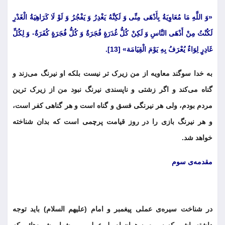
«وَ اللَّهِ مَا مُعَاوِیَةُ بِأَدْهَی مِنِّی وَ لَکِنَّهُ یَغْدِرُ وَ یَفْجُرُ وَ لَوْ لَا کَرَاهِیَةُ الْغَدْرِ
لَکُنْتُ مِنْ أَدْهَی النَّاسِ وَ لَکِنْ کُلُّ غُدَرَةٍ فُجَرَةٌ وَ کُلُّ فُجَرَةٍ کُفَرَةٌ- وَ لِکُلِّ
غَادِرٍ لِوَاءٌ یُعْرَفُ بِهِ یَوْمَ الْقِیَامَة» [13].
به خدا سوگند معاویه از من زیرک تر نیست بلکه او نیرنگ می‌زند و
گناه می‌کند و اگر زشتی و ناپسندی نیرنگ نبود من از زیرک ترین
مردم بودم، ولی هر نیرنگی فسق و گناه است و هر گناهی کفر است،
و هر نیرنگ بازی را در روز قیامت پرچمی است که بدان شناخته
خواهد شد.
مقدمه‌ی سوم
در شناخت سیره‌ی عملی پیغمبر و امام (علیهم السلام) باید توجه