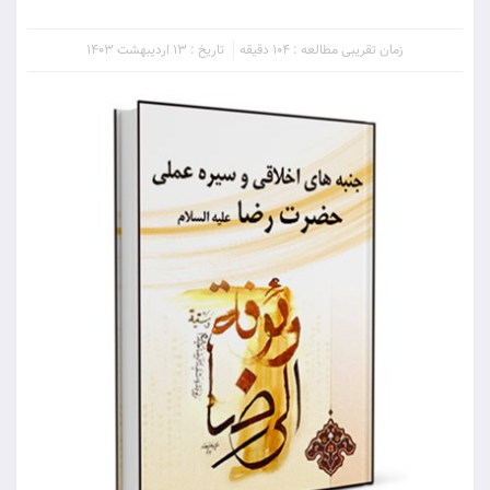
زمان تقریبی مطالعه : 104 دقیقه
تاریخ : 13 اردیبهشت 1403