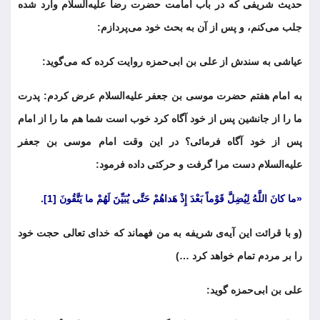
حدیث شریفی که در باب امامت حضرت رضا علیه‌السلام وارد شده
جلب می‌کنم، و پس از آن به بحث خود می‌پردازم:
عیاشی به سندش از علی بن ابی‌حمزه روایت کرده که می‌گوید:
به امام هفتم حضرت موسی بن جعفر علیه‌السلام عرض کردم: پدرت
ما را از جانشین پس از خود آگاه کرد خوب است شما هم ما را از امام
پس از خود آگاه فرمائی؟ در این وقت امام موسی بن جعفر
علیه‌السلام دست مرا گرفت و حرکتی داده فرمود:
«ما کانَ اللَّهُ لِیُضِلَّ قَوْماً بَعْدَ إِذْ هَداهُمْ حَتَّی یُبَیِّنَ لَهُمْ ما یَتَّقُونَ [1].
(و با قرائت این آیه‌ی شریفه به من فهماند که خدای تعالی حجت خود
را بر مردم تمام خواهد کرد …)
علی بن ابی‌حمزه گوید: