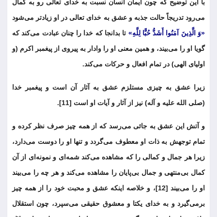
با این توضیح که چون ایمان انسان نسبت به خدای تعالی رو به کمال
می‌رود تدریجاً حالت جذبه و عشق به خدای تعالی در او زیادتر می‌شود
«وَ الَّذِینَ آمَنُوا أَشَدُّ حُبًّا لِلَّهِ»
تا بدانجا که خدا را چنان عبادت می‌کند که
گویا او را می‌بیند، و همین معنی او را وادار به پیروی از پیغمبر اکرم (و
اولیای الهی) در تمام افعال و حرکات می‌کند.
زیرا عشق به چیزی مستلزم عشق به آثار آن است و پیغمبر خدا
(صلی الله علیه و آله) نیز از آثار و آیات او است [11].
و آتش این عشق به جائی می‌رسد که از همه چیز صرف نظر کرده و
تمام توجهش به ذات او معطوف می‌گردد و تنها او را دوست می‌دارد،
زیرا هر جمال و کمالی را که مشاهده می‌کند شمه‌ای و نمونه‌ای از آن
کمال بی‌منتهی و جمال بی‌پایان را مشاهده می‌کند و هر چه را می‌بیند
او را می‌بیند [12]، و خلاصه اینکه عشق و محبت خود را از همه چیز
برمی‌گیرد و به خدای یکتا و معشوق حقیقی می‌سپرد، چون استقلال