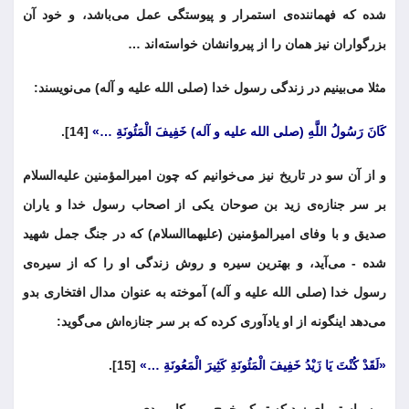
شده که فهماننده‌ی استمرار و پیوستگی عمل می‌باشد، و خود آن
بزرگواران نیز همان را از پیروانشان خواسته‌اند …
مثلا می‌بینیم در زندگی رسول خدا (صلی الله علیه و آله) می‌نویسند:
کَانَ رَسُولُ اللَّهِ (صلی الله علیه و آله) خَفِیفَ الْمَئُونَةِ …»
[14].
و از آن سو در تاریخ نیز می‌خوانیم که چون امیرالمؤمنین علیه‌السلام
بر سر جنازه‌ی زید بن صوحان یکی از اصحاب رسول خدا و یاران
صدیق و با وفای امیرالمؤمنین (علیهماالسلام) که در جنگ جمل شهید
شده - می‌آید، و بهترین سیره و روش زندگی او را که از سیره‌ی
رسول خدا (صلی الله علیه و آله) آموخته به عنوان مدال افتخاری بدو
می‌دهد اینگونه از او یادآوری کرده که بر سر جنازه‌اش می‌گوید:
«لَقَدْ کُنْتَ یَا زَیْدُ خَفِیفَ الْمَئُونَةِ کَثِیرَ الْمَعُونَةِ …»
[15].