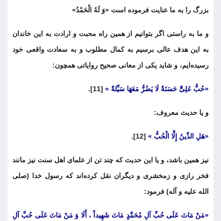
بزرگ را به ما عنایت فرموده است «وَ لَهُ الْحَمْدُ»
و ما به راستی اگر بتوانیم از همین راه محبت و ارادت به این خاندان
به این هدف عالی برسیم به کمال مطلوب و به سعادت واقعی خود
رسیده‌ایم، و شاید یکی از معانی صحیح روایاتی همچون:
«حُبُّ عَلِیٍّ حَسَنَةٌ لَا یَضُرُّ مَعَهَا سَیِّئَةٌ »
[11].
و یا حدیث معروف:
«هَلِ الدِّینُ إِلَّا الْحُبُّ »
[12].
نیز همین باشد، و یا این حدیث که چند تن از علمای اهل سنت نیز مانند
فخر رازی و زمخشری و دیگران نقل کرده‌اند که رسول خدا (صلی
الله علیه و آله) فرمود:
«مَنْ مَاتَ عَلَی حُبِّ آلِ مُحَمَّدٍ مَاتَ شَهِیداً ، أَلَا وَ مَنْ مَاتَ عَلَی حُبِّ آلِ