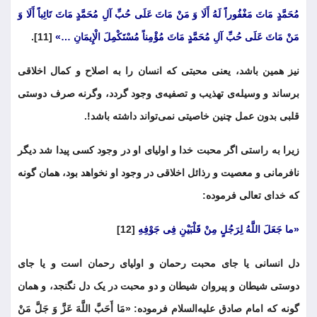
مُحَمَّدٍ مَاتَ مَغْفُوراً لَهُ أَلَا وَ مَنْ مَاتَ عَلَی حُبِّ آلِ مُحَمَّدٍ مَاتَ تَائِباً أَلَا وَ
مَنْ مَاتَ عَلَی حُبِّ آلِ مُحَمَّدٍ مَاتَ مُؤْمِناً مُسْتَکْمِلَ الْإِیمَانِ …»
[11].
نیز همین باشد، یعنی محبتی که انسان را به اصلاح و کمال اخلاقی
برساند و وسیله‌ی تهذیب و تصفیه‌ی وجود گردد، وگرنه صرف دوستی
قلبی بدون عمل چنین خاصیتی نمی‌تواند داشته باشد!.
زیرا به راستی اگر محبت خدا و اولیای او در وجود کسی پیدا شد دیگر
نافرمانی و معصیت و رذائل اخلاقی در وجود او نخواهد بود، همان گونه
که خدای تعالی فرموده:
«ما جَعَلَ اللَّهُ لِرَجُلٍ مِنْ قَلْبَیْنِ فِی جَوْفِهِ
[12]
دل انسانی یا جای محبت رحمان و اولیای رحمان است و یا جای
دوستی شیطان و پیروان شیطان و دو محبت در یک دل نگنجد، و همان
گونه که امام صادق علیه‌السلام فرموده: «مَا أَحَبَّ اللَّهَ عَزَّ وَ جَلَّ مَنْ