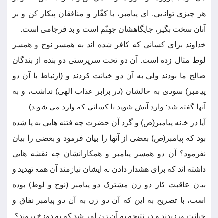
هر چیزی توانایی. ای پیامبر، با کفّار و منافقان پیکار کن و بر
آنان سخت بگیر، جایگاهشان جهنّم است و بد فرجامی است.
خداوند برای کسانی که کافر شده اند به همسر نوح و همسر
لوط مثال زده است. آن دو تحت سرپرستی دو بنده از بندگان
صالح ما بودند ولی به آن دو خیانت کردند و (ارتباط با آن دو
پیامبر) سودی به حالشان (در برابر عذاب الهی) نداشت، و به
آنها گفته شد: وارد آتش شوید با کسانی که وارد می شوند).
آیا در خانه پیامبر(ص) و گرد آن حضرت چه فتنه هایی به پا شده
بود که پیامبر(ص) بعضی از آنها را بیان فرمود و بعضی را بیان
نفرمود؟ آن دو همسر پیامبر و همکارانشان چه نقشه هایی
داشته اند که برای هشدار دادن به ایشان نیازمند آن همه تهدید و
بیان عاقبت کار دو زن مشترک دو پیامبر (نوح و لوط) بوده
است، با تصریح به این که آن دو زن به آن دو پیامبر نفاق و
خیانت ورزیدند و در نتیجه به آن زن امر شد که به دوزخ بروند؟