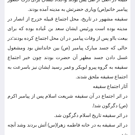
پیامبر خاتم(ص) ویاری حضرتش به مدینه آمده بودند.
سقیفه مشهور در تاریخ، محل اجتماع قبیله خزرج از انصار در
مدینه بوده است ورئیس ایشان سعد بن عُباده بوده که برای
بیعت بااو پس از وفات پیامبر در ان محل اجتماع کرده بودند؛در
حالی که جسد مبارک پیامبر (ص) بین خاندانش بود ومشغول
غسل دادن جسد مطهر آن حضرت بودند چون خبر اجتماع
سقیفه به گروه پیرو ابوبکر وعمر رسید ایشان نیز باسرعت به
اجتماع سقیفه ملحق شدند.
آثار اجتماع سقیفه
در اثر اجتماع در آن سقیفه شریعت اسلام پس از پیامبر اکرم
(ص) دگرگون شد!.
در اثر سقیفه تاریخ اسلام دگرگون شد.
در اثر سقیفه به در خانه فاطمه زهرا(س) آتش بردند وشد آنچه
شد.