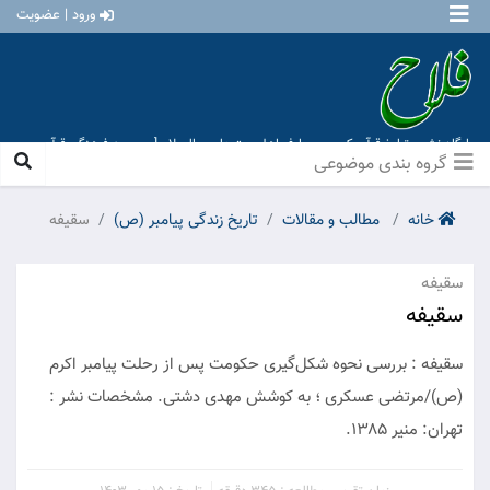
ورود | عضویت
پایگاه نشر و تبلیغ قرآن کریم و معارف اهل بیت علیهم السلام [ موسسه فرهنگی قرآن و
عترت منهاج عشق آباد ]
گروه بندی موضوعی
خانه
مطالب و مقالات
تاریخ زندگی پیامبر (ص)
سقیفه
سقیفه
سقیفه
سقیفه : بررسی نحوه شکل‌گیری حکومت پس از رحلت پیامبر اکرم
(ص)/مرتضی عسکری ؛ به کوشش مهدی دشتی. مشخصات نشر :
تهران: منیر ۱۳۸۵.