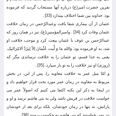
نفرین حضرت امیر(ع) درباره آنها مستجاب گردید که فرموده
بود: خداوند بین شما اختلاف بیندازد [33] .
عثمان از آن بیماری شفا یافت وعبدالرّحمن در زمان خلافت
عثمان وفات کرد [34] . وامیرالمؤمنین(ع)، نیز در همان روز که
عبدالرّحمن بن عوف با عثمان بیعت کرد و موجب خلافت او
شد، به او فرموده بود: وَاللهِ مَا وَ لَّیت عُثْمانَ اِلاّ لِیرُدَّ اَلامْرَالیک.
یعنی به خدا قسم، تو عثمان را به خلافت نرساندی مگر که
(روزی) او نیز خلافت را به تو باز سپارد. [35] .
و امّا میل عمر به خلافت معاویه را، پس از این، در بخش
مربوط به معاویه در زمان عمر مورد بحث قرار خواهیم داد و
در اینجا به ذکر این نکته اکتفا می کنیم که اصولاً عمر می
خواست خلافت در قریش باشد ولی به بنی هاشم نرسد و او و
یارانش، نه تنها در زمان خودشان، بلکه برای بعد از خودشان
نیز نمی خواستند که بنی هاشم به حکومت برسند [36] .