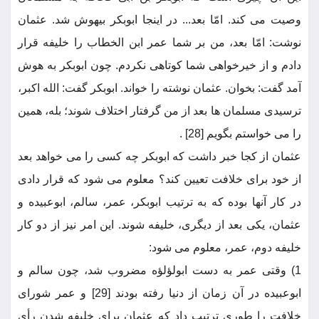
وصیت می کند. امّا بعد... در اینجا ابوبکر بیهوش شد. عثمان
نوشت: امّا بعد، من بر شما عمر ابن الخطاب را خلیفه قرار
دادم و از خیرخواهی شما کوتاهی نکردم. چون ابوبکر به هوش
آمد گفت: بخوان. عثمان نوشته را خواند. ابوبکر گفت: الله اکبر،
ترسیدی مسلمان ها بعد از من گرفتار اختلاف شوند؛ بله، همین
را می خواستم بگویم [28] .
عثمان از کجا خبر داشت که ابوبکر چه کسی را می خواهد بعد
از خود برای خلافت تعیین کند؟ معلوم می شود که قرار دادی
در کار آنها بوده که به ترتیب ابوبکر، عمر، سالم، ابوعبیده و
عثمان، یکی بعد از دیگری، خلیفه شوند. این امر نیز از دو کار
خلیفه دوم، عمر، معلوم می شود:
1) وقتی عمر به دست ابولؤلؤه مضروب شد، چون سالم و
ابوعبیده در آن زمان از دنیا رفته بودند [29] و عمر شورای
خلافت را طوری ترتیب داد که عثمان برای خلیفه شدن رأی