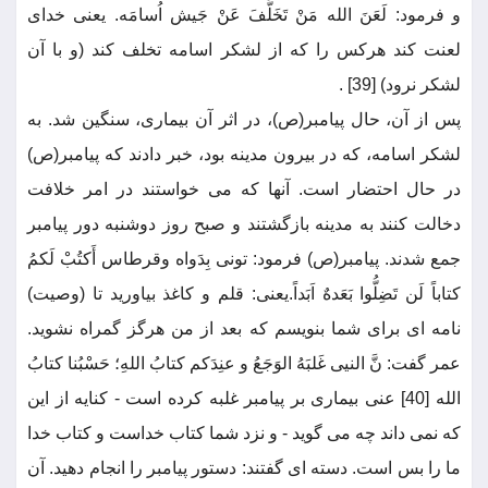
و فرمود: لَعَنَ الله مَنْ تَخَلَّفَ عَنْ جَیش اُسامَه. یعنی خدای
لعنت کند هرکس را که از لشکر اسامه تخلف کند (و با آن
لشکر نرود) [39] .
پس از آن، حال پیامبر(ص)، در اثر آن بیماری، سنگین شد. به
لشکر اسامه، که در بیرون مدینه بود، خبر دادند که پیامبر(ص)
در حال احتضار است. آنها که می خواستند در امر خلافت
دخالت کنند به مدینه بازگشتند و صبح روز دوشنبه دور پیامبر
جمع شدند. پیامبر(ص) فرمود: تونی بِدَواه وقرطاس أَکتُبْ لَکمُ
کتاباً لَن تَضِلُّوا بَعَدهٌ اَبَداً.یعنی: قلم و کاغذ بیاورید تا (وصیت)
نامه ای برای شما بنویسم که بعد از من هرگز گمراه نشوید.
عمر گفت: نَّ النیی غَلبَهُ الوَجَعُ و عنِدَکم کتابُ اللهِ؛ حَسْبُنا کتابُ
الله [40] عنی بیماری بر پیامبر غلبه کرده است - کنایه از این
که نمی داند چه می گوید - و نزد شما کتاب خداست و کتاب خدا
ما را بس است. دسته ای گفتند: دستور پیامبر را انجام دهید. آن