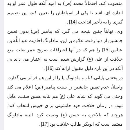
منصوب کند. احتمالاً محمد (ص) به امید آنکه طول عمر او به
اندازه ای باشد تا یکی از اسباطش را تعیین کند، این تصمیم
گیری را به تأخیر انداخت [14] .
وی، نهایتاً چنین نتیجه می گیرد که پیامبر (ص) بدون تعیین
جانشین از دنیا رفت. علاوه بر این، مادلونگ احادیث عبد اللَّه بن
عباس [15] را هم که در آنها اعترافات صریح عمر بعلت منع
خلافت از علی (ع) گزارش شده است به اعتبار می داند بی
آنکه در این باره دلیل مقبول ارائه کند [16] .
در بخشی پایانی کتاب، مادلونگ پا را از این هم فراتر می گذارد،
واصلاً، عدم تعیین جانشین را سنت پیامبر (ص) اعلام می کند
وحتی می گوید که شاید علی (ع) هم بنابه همین سنت، مایل
نبود، در زمان خلافت خود جانشینی برای خویش انتخاب کند؛
هرچند که بالاخره به حسن (ع) وصیت کرد. البته مادلونگ
معتقد است که ابوبکر طالب خلافت بود [17] .