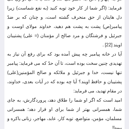
فرماید: (اگر شما از کار خود توبه کنید (به نفع شماست) زیرا
دل هایتان از حق منحرف گشته است، و چنان که بر ضدّ
پیامبر(ص) پشت به پشت هم دهید، خداوند مولای اوست و
جبرئیل و فرشتگان و مرد صالح از مؤمنان (= علی) پشتیبان
اویند [22] .
آیا در خانه پیامبر چه پیش آمده بود که برای رفع آن نیاز به
تهدیدی چنین سخت بوده است، تا آن حدّ که می فرماید: پیامبر
تنها نیست، خدا و جبرئیل و ملائکه و صالح المؤمنین(علی)
پشتیبان و حافظ اویند؟ آیا چه بوده که در آیات بعدی، خداوند،
در مقام تهدید، می فرماید:
امید است که اگر او شما را طلاق دهد، پروردگارش، به جای
شما، همسرانی بهتر از شما برای او قرار دهد؛ همسرانی
مسلمان، مؤمن، متواضع، توبه کار، عابد، مهاجر، زنانی باکره و
بیوه!!