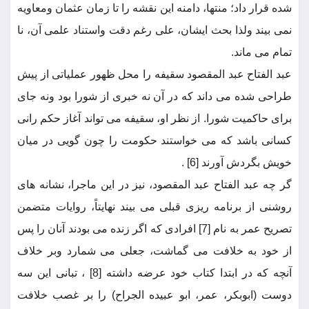
شده قرار داد؛ منتها، دامنه این نقشه را تا زمان عثمان ومعاویه
نمی بیند ولذا بحث ایشان، علی رغم دقت واستناد علمی آن، نا
تمام می ماند.
عبد الفتاح عبد المقصود سقیفه را محل ظهور عملیاتی از پیش
طراحی شده می داند که در آن نه خبری از شورا بود ونه جای
برای حاکمیت شورا. از نظر او، سقیفه می تواند آغاز حکم رانی
کسانی باشد که می خواستند حکومت را چون گویی در میان
خویش بگردش آورند [6] .
گر چه عبد الفتاح عبد المقصود، نیز در این ماجرا، نشانه های
روشنی از برنامه ریزی قبلی می بیند نهایتاً، روایات متضمن
تصریح عمر به نام [7] افرادی که اگر زنده می بودند آنان را پس
از خود به خلافت می گماشت، جعلی می شمارد وبر خلاف
آنچه که در ابتدا کتاب خود عرضه داشته [8] ، تبانی این سه
دوست (ابوبکر، عمر، ابو عبیده الجراح) را بر غصب خلافت