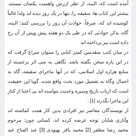
آمده است که، البته، از نظر ارزش واهمیت یکسان نیستند.
بیشتر این کتاب ها، سقیفه را، تنها در یک روز دیده اند ولذا غالباً
کوشیده اند که، صرفاً، حوادث آن روز را بررسی کنند؛ البته،
گاه، بذکر حوادثی که در طی یک دو هفته پیش وپس از آن رخ
داده است نیز پرداخته اند.
در میان کتب متقدمین کمتر کتابی را می­توان سراغ گرفت که
در این باره سخن نگفته باشد. نگاهی به سی اثر برجسته از
منابع هزاره اول اسلامی، که در آنها ماجرای سقیفه، گاه به
اجمال وگاه به تفصیل مورد بحث واقع شده، گویا این حقیقت
است که ارباب تاریخ وسیره وحدیث نتواسته اند بی اعتنا از کنار
این ماجرا بگذرند [1] .
از نویسندگان معاصر نیز افرادی بدین کار همت کماشته اند
وآثاری شایان توجه عرضه کرده اند، کسانی چون: مرحوم
محمد رضا مظفر [2] محمد باقر بهبودی [3] عبد الفتاح عبد