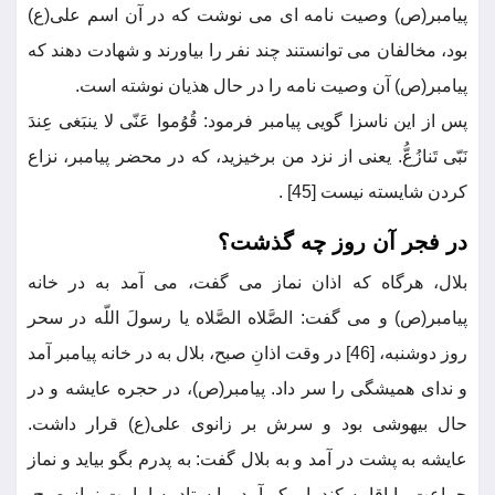
پیامبر(ص) وصیت نامه ای می نوشت که در آن اسم علی(ع)
بود، مخالفان می توانستند چند نفر را بیاورند و شهادت دهند که
پیامبر(ص) آن وصیت نامه را در حال هذیان نوشته است.
پس از این ناسزا گویی پیامبر فرمود: قُوُموا عَنّی لا ینبَغی عِندَ
نَبّی تَنازُعُّ. یعنی از نزد من برخیزید، که در محضر پیامبر، نزاع
کردن شایسته نیست [45] .
در فجر آن روز چه گذشت؟
بلال، هرگاه که اذان نماز می گفت، می آمد به در خانه
پیامبر(ص) و می گفت: الصَّلاه الصَّلاه یا رسولَ اللّه در سحر
روز دوشنبه، [46] در وقت اذانِ صبح، بلال به در خانه پیامبر آمد
و ندای همیشگی را سر داد. پیامبر(ص)، در حجره عایشه و در
حال بیهوشی بود و سرش بر زانوی علی(ع) قرار داشت.
عایشه به پشت در آمد و به بلال گفت: به پدرم بگو بیاید و نماز
جماعت را اقامه کند. ابوبکر آمد و ایستاد به امامت نماز صبح،