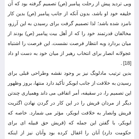
وبی تردید پیش از رحلت پیامبر (ص) تصمیم گرفته بود که آن
خلیفه خود او باشد، بدون آنکه از جانب پیامبر (ص) بدین کار
نامزد شده باشد؛ لذا تصمیم گرفت برای رسیدن به این آرزو،
مخالفان قدرتمند خود را که از أهل بیت پیامبر (ص) بودند از
میان بردارد وبه انتظار فرصت نشست. این فرصت را اشتباه
عجولانه انصار برای انتخاب رهبر از میان خود به دست او داد
[18] .
بدین ترتیب مادلونگ نیز بر وجود نقشه وطراحی قبلی برای
رسیدن به خلافت از جانب ابوبکر تأکید دارد منتها، بروز وظهور
این تصمیم را، در سقیفه، أمر اتفاقی می داند وهمیاری چندتن
دیگر از مردان قریش را در این کار در گردن نهادن اگثریت
قریش وانصار به خلافت ابوبکر، مؤثر می شمارد. خاصه که
ابوبکر، با گفتن این جمله که (قریش حق قبیله ای برای
حکومت دارد) آنان را اغفال کرده بود وآنان نیز از اینکه