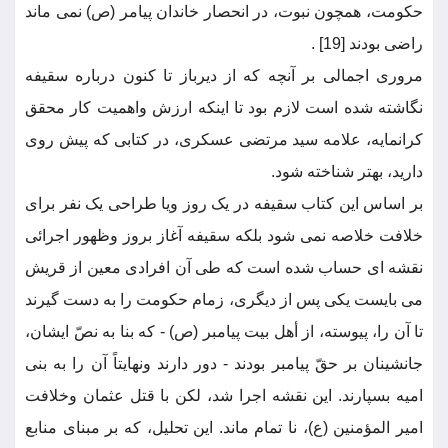
حکومت، همچون نبوت، در انحصار خاندان پیامر (ص) نمی ماند
راضی بودند [19] .
مروری اجمالی بر آنچه که از دیرباز تا کنون درباره سقیفه
نگاشته شده است لازم بود تا اینکه ارزش واهمیت کار محقق
کرانمایه، علامه سید مرتضی عسکری، در کتابی که پیش روی
دارید، بهتر شناخته شود.
بر اساس این کتاب سقیفه در یک روز ویا طراحی یک نفر برای
خلافت خلاصه نمی شود بلکه سقیفه آغاز بروز وظهور اجرائی
نقشه ای حساب شده است که طی آن افرادی معین از قریش
می بایست یکی پس از دیگری، زمام حکومت را به دست گیرند
تا آن را، پیوسته، از أهل بیت پیامبر (ص) - که بنا به نصّ ایشان،
جانشینان بر حقّ پیامبر بودند - دور دارند ونهایتاً آن را به بنی
امیه بسپارند. این نقشه اجرا شد، لکن با قتل عثمان وخلافت
امیر المؤمنین (ع)، نا تمام ماند. این تحلیل، که بر مبنای منابع