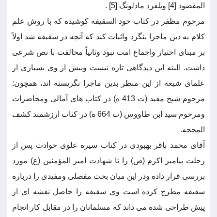
المقصود [4] ویلفرد مادلونگ [5] .
مرحوم مظفر در کتاب خود السقیفه کوشیده که با روش علم
کلام به دین ماجرا بنگرد واثبات کند که آنچه در سقیفه شد اولاً
بر مبنای اختیار واجماع امت نبود وثانیاً مخالفت با نص شرعی
داشت. البته این دیدگاهی تازه نیست وبیش از وی بسیاری از
علمای شیعه از این منظر بدین ماجرا نگریسته اند، همچون:
مرحوم شیخ مفید (ت 413 ه) در کتاب های آمالی ومحاضرات
ومرحوم سید ابن طاووس (ت 664 ه) در کتاب ارزشمند کشف
المحجه.
آقای محمد باقر بهبودی در کتاب سیره علوی حوادث پس از
رحلت پیامبر اکرم (ص) را تا شهادت امیر المؤمنین (ع) مورد
بررسی قرار داده ودر این میان بحث مفصلی ومفیدی را درباره
سقیفه مطرح کرده است وی سقیفه را حاصل نقشه ای از
پیش طراحی شده می داند که مسلمانان را در مقابل کار انجام