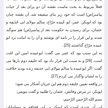
فعلاً مربوط به بحث ماست نقشه آن دو برای بعد از حیات
پیامبر(ص) است که خود زیر بنای سقیفه شد. آن نقشه چنان
بود که ابوبکر، عمر، ابو عُبیده جرّاح، سالِم مولای ابی حُذَیفِه و
عثمان، برای رسیدن به حکومت بعد از پیامبر(ص) هم سوگند
شدند و این قرار را در نامه ای نوشتند و آن را به امانت نزد ابو
عبیده جرّاح گذاشتند [25] .
به این سبب بود که عمر می گفت: ابوعبیده امین این امّت
است. [26] و به سبب این قرار داد بود که خلیفه دوم بارها می
گفت: اگر ابوعبیده یا سالم مولای ابی حذیفه زنده بودند خلافت
را به ایشان واگذار می کردم [27] .
در واقعه تعیین خلیفه دوم هم این جریان آشکار می شود:
ابوبکر، در مرض وفاتش، عثمان را طلبید و گفت بنویس:
بسم الله الرّحمن الرّحیم،
این آن چیزی است که ابوبکر بن ابی قحافه به مسلمانان