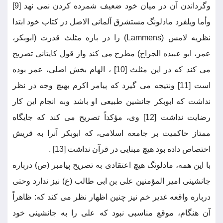
وگرداندن آن در میان خود ضعیف شمرده کردن نمی نهد [9]
وأما ویلفرد مادلونگ مستشرق آلمانی الاصل در کتاب خود ابتدا
نظریه لامس (Lammens) را در باره مثلث قدرت (ابوبکر،
عمر، ابو عبیده الجراح) مطرح می کند واز قول کایتانی تصریح
می کند که در این مثلث [10] ، الهام بخش اصلی، عمر بوده
است [11] ونتیجه می گیرد که پیامر اکرم بهیچ وجه در نظر
نداشت که ابوبکر جانشین طبیعی او باشد وبه انجام این کار
رضایت نداشت [12] وی، مؤکداً تصریح می کند که جایگاه
ممتاز حاکمیت بر جامعه اسلامی، که ابوبکر آنرا به قریش
اختصاص داده بود هیچ مبنایی در قرآن نداشت [13] .
با این همه، مادلونگ هیچ اعتقادی به تصریح پیامبر (ص) درباره
جانشینی امیر المؤمنین علی بن ابی طالب (ع) نیز ندارد وحتی
درباره واقعه غدیر خم نیز چنین اظهار نظر می کند که: ظاهراً
آن هنگام، موقع مناسبی نبود که علی را به جانشینی خود