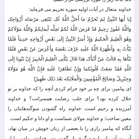
خداوند متعال در آیات اولیه سوره تحریم می فرماید:
[یا أَیهَا النَّبِیُّ لِمَ تُحَرِّمُ مَا أَحَلَّ اللَّهُ لَک تَبْتَغِی مَرْضَاه أَزْوَاجِک
وَاللَّهُ غَفُورٌ رَحِیمٌ قَدْ فَرَضَ اللَّهُ لَکمْ تَحِلَّه أَیمَانِکمْ وَاللَّهُ مَوْلَاکمْ
وَهُوَ الْعَلِیمُ الْحَکیمُ وَإِذْ أَسَرَّ النَّبِیُّ إِلَی بَعْضِ أَزْوَاجِهِ حَدِیثاً فَلَمَّا
نَبَّأَتْ بِهِ وَأَظْهَرَهُ اللَّهُ عَلَیهِ عَرَّفَ بَعْضَهُ وَأَعْرَضَ عَنْ بَعْضٍ فَلَمَّا
نَبَّأَهَا بِهِ قَالَتْ مَنْ أَنْبَأَک هَذَا قَالَ نَبَّأَنِی الْعَلِیمُ الْخَبِیرُ إِنْ تَتُوبَا إِلَی
اللَّهِ فَقَدْ صَغَتْ قُلُوبُکمَا وَإِنْ تَظَاهَرَا عَلَیهِ فَإِنَّ اللَّهَ هُوَ مَوْلَاهُ
وَجِبْرِیلُ وَصَالِحُ الْمُؤْمِنِینَ وَالْمَلَائِکه بَعْدَ ذَلِک ظَهِیرٌ]
ای پیامبر، برای چه بر خود حرام کردی آنچه را که خداوند بر تو
حلال کرده بود؟ برای جلب رضایت همسرانت؟ و خداوند
آمرزنده و رحیم است. خداوند راه گشودن سوگندهایتان را
معین ساخت؛ و خداوند مولای شماست و او دانا و حکیم است.
آنگاه که پیامبر رازی را با بعضی از زنان خویش در میان نهاد،
آن زن آن راز را به دیگری باز گفت. پس خداوند، پیامبر را از