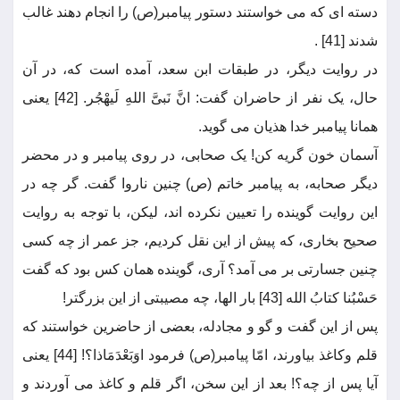
دسته ای که می خواستند دستور پیامبر(ص) را انجام دهند غالب
شدند [41] .
در روایت دیگر، در طبقات ابن سعد، آمده است که، در آن
حال، یک نفر از حاضران گفت: انَّ نَبیَّ اللهِ لَیهْجُر. [42] یعنی
همانا پیامبر خدا هذیان می گوید.
آسمان خون گریه کن! یک صحابی، در روی پیامبر و در محضر
دیگر صحابه، به پیامبر خاتم (ص) چنین ناروا گفت. گر چه در
این روایت گوینده را تعیین نکرده اند، لیکن، با توجه به روایت
صحیح بخاری، که پیش از این نقل کردیم، جز عمر از چه کسی
چنین جسارتی بر می آمد؟ آری، گوینده همان کس بود که گفت
حَسْبُنا کتابُ الله [43] بار الها، چه مصیبتی از این بزرگتر!
پس از این گفت و گو و مجادله، بعضی از حاضرین خواستند که
قلم وکاغذ بیاورند، امّا پیامبر(ص) فرمود اوَبَعْدَمَاذا؟! [44] یعنی
آیا پس از چه؟! بعد از این سخن، اگر قلم و کاغذ می آوردند و