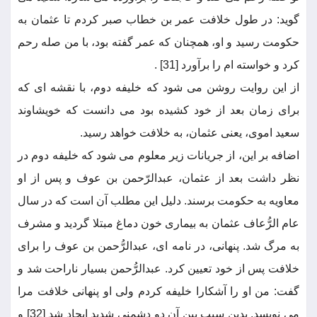
گوید: در طول خلافت عمر بن خطاب صبر کردم تا عثمان به
حکومت رسید و او، همچنان که عمر گفته بود، با من صله رحم
کرد و خواسته ام را برآورد [31] .
از این روایت روشن می شود که خلیفه دوم، با نقشه ای که
برای زمان بعد از خود کشیده بود می دانست که خویشاوند
سعید اموی، یعنی عثمان، به خلافت خواهد رسید.
اضافه بر این، از جریانات زیر معلوم می شود که خلیفه دوم در
نظر داشت بعد از عثمان، عبدالرّحمن بن عوف و پس از او
معاویه به حکومت برسند. دلیل این مطلب آن است که در سال
عام الرُّعاف عثمان به بیماری خون دماغ مبتلا گردید و مشرف
به مرگ شد. پنهانی، در نامه ای، عبدالرُّحمن بن عوف را برای
خلافت پس از خود تعیین کرد. عبدالرُّحمن بسیار ناراحت شد و
گفت: من او را آشکارا خلیفه کردم ولی او پنهانی خلافت مرا
می نویسد. بدین سبب بین آن دو دشمنی شدید ایجاد شد [32] و