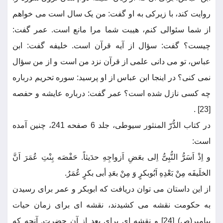
روایت کند، با زیرکی به او گفت: من یک سال است می خواهم
از شما سئوالی کنم، هیبت شما مرا مانع است. عمر گفت:
چیست؟ گفت: سؤال از آیه قرآن است. خلیفه گفت: ابن
عباس، تو می دانی علمی از قرآن نزد من است و از من سؤال
نمی کنی؟ در اینجا ابن عباس از او پرسید: سوره تحریم درباره
چه کسی نازل شده است؟ عمر گفت: درباره عایشه و حفصه
[23] .
در کتاب الدُّرّ المنثور سیوطی، جلد 6 صفحه 241، چنین آمده
است:
و اِذْ اَسَرُّ النُّبِیُّ اِلی بعَضِ اَزواجِهِ حدَیثاً. حَفْصَه بِنْتِ عُمَرَ اَنَّ
الخلَیفَه مِنْ بَعْدِهِ اَبُوبکرٍ وَ مِنْ بعَدِ أبی بکرٍ عُمَرُ.
از این داستان می توان دریافت که ابوبکر و عمر برای رسیدن
به حکومت نقشه می کشیدند، نقشه ای برای زمان حیات
پیامبر(ص) [24] و نقشه ای برای بعد از آن حضرت. آنچه که