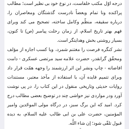
درجه اوّل مکتب خلفاست، در نوع خود بی نظیر است؛ مطالب
پراکنده ونا تمام وبعضاً نادرست گذشتگان ومعاصران را،
درباره سقیفه، منظّم وکامل ساخته، تصحیح می کند وبرای
فهم بهتر تاریخ اسلام، از زمان رحلت پیامبر (ص) تا کنون،
بسیار روشنی بخش وهدایتگر است.
نشر کنگره فرصت را مغتنم شمرد، وبا کسب اجازه از مؤلف
ومحقّق گرانقدر، حضرت علامه سید مرتضی عسکری - دامت
افاضاته - چاپ ونشر این اثر ارزشمند را وجهه همّت قرار داد
وبرای تتمیم فایده آن، با استفاده از مآخذ معتبر، مستندات
روایات حدیثی وتاریخی منقول در این کتاب را، در پی نوشت
آورد ودر مواردی نیز حواشی چند در توضیح بعضی مطالب درج
کرد. امید که این برگ سبز، در درگاه مولی الموحّدین وامیر
المؤمنین، حضرت علی بن ابی طالب علیه السلام، به دیده
قبول تلقّی شود؛ إن شاء اللَّه.