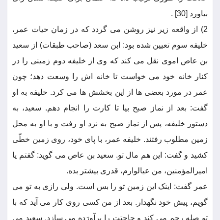
بیاورد [30] .
2) از واقعه زیر نیز روشن می گردد که در زمان حیات عمر،
خلیفه سوم تعیین شده بود: ابن سعد (صاحب طبقات) از سعید
بن عاص اموی نقل می کند که وی از خلیفه دوم زمینی را در
کنار خانه خود می خواست تا خانه اش را وسعت دهد؛ چون
عمر در مورد بعضی ها از این بخشش ها می کرد. خلیفه به او
گفت: بعد از نماز صبح بیا تا کارت را انجام دهم. سعید، به
دستور خلیفه، پس از نماز صبح به نزد او رفت و با او به محل
زمین مطلوب رفتند. خلیفه عمر، با پای خود، روی زمین خطّی
کشید و گفت: این هم مال تو. سعید بن عاص می گوید: گفتم یا
امیرالمؤمنین، من عیالوارم، قدری بیشتر بده.
عمر گفت: اینک این زمین تو را بس است. ولی رازی به تو می
گویم، پیش خود نگهدار. بعد از من کسی روی کار می آید که با
تو صله رحم می کند و حاجتت را برآورَده می سازد. سعید می