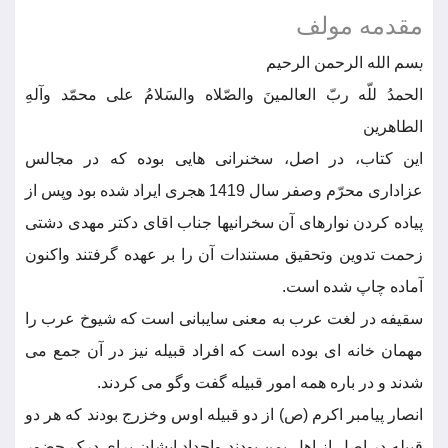
مقدمه مولف
ب
سم الله الرحمن الرحیم
الحمدُ للّه ربّ العالمینَ والصّلاه والسَلامُ علی محمّد وآلهِ
الطاهرین
این کتاب، در اصل، سخنرانی هایی بوده که در مجالس
عزاداری محرّم وصفر سال 1419 هجری ایراد شده بود وپس از
پیاده کردن نوارهای آن سخرانیها جناب اقای دکتر مهدی دشتی
زحمت تدوین وتحقیق مستندات آن را بر عهده گرفتند واکنون
آماده چاپ شده است.
سقیفه در لغت عرب به معنی سایبانی است که شیوخ عرب را
مهمان خانه ای بوده است که افراد قبیله نیز در آن جمع می
شدند و در باره همه امور قبیله گفت وگو می کردند.
انصار پیامبر اکرم (ص) از دو قبیله اوس وخزرج بودند که هر دو
قبیله در اصل از اهل یمن بودند واجداد ایشان برای درک حضور