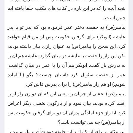
نتجه آنچه را که در این باره در کتاب های مکتب خلفا یافته ایم
چنین است:
پیامبر(ص) به حفصه دختر عمر فرموده بود که پدر تو با پدر
عایشه (ابوبکر) برای گرفتن حکومت پس از من قیام خواهند
کرد. این سخن را پیامبر(ص) به عنوان رازی بیان داشته بودند،
لکن این راز را حفصه با عایشه در میان گذارد. عایشه هم آن را
به پدرش باز گفت. ابوبکر هم آن را با عمر در میان گذاشت.
عمر از حفصه سئوال کرد داستان چیست؟ بگو (تا آماده
شویم.) او هم راز پیامبر(ص) را برای پدرش فاش کرد.
پیامبر(ص) بخشی از جریان را، یعنی این که آن دو زن راز او را
افشا کرده بودند، بیان نمود و از بازگویی بخشی دیگر اعراض
کرد. آیا راز جزء آمادگی پدران آن دو برای گرفتن حکومت پس
از پیامبر(ص) چه می توانست باشد؟
ابن عبّاس، برای آن که از زبان خلیفه دوم شأن نزول سوره را