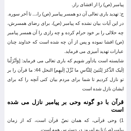
پیامبر (ص) را از افشای راز.
ج: تهدید باری تعالی آن دو همسر پیامبر (ص) را،... تا آخر سوره.
در این آیات بیان نشده که پیامبر (ص)، برای رضای همسرش،
چه حلالی را بر خود حرام کرده و چه رازی را آن همسر پیامبر
(ص) افشا نموده و پس از آن چه شده است که خداوند چنان
عبارات تهدید آمیزی می فرماید.
شایسته است یادآور شویم که باری تعالی می فرماید: [وَاَنْزَلْنا
اِلَیک الذِّکرَ لِتُبَینَ لِلنَّاسِ ما نُزِّلَ اِلَیهِم] النحل 44: ما قرآن را بر
تو نازل کردیم تا شما برای مردم بیان کنی آنچه را که برای
ایشان نازل شده است
قرآن با دو گونه وحی بر پیامبر نازل می شده
است
1) وحی قرآنی، که همان نصّ قرآن است، که از زمان
پیامبر(ص) تا به امروز در دسترس همه است.