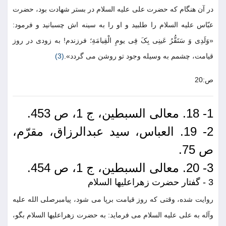
در آن هنگام که حضرت علی علیه السلام در بستر شهادت بود، حضرت
عبّاس علیه السلام را طلبید و او را به سینه اش چسبانید و فرمود:
«وَلَدِی وَ سَتَقُّرُ عَینِی بِکَ فِی یومِ الْقِیامَةِ؛ فرزندم! به زودی در روز
قیامت، چشمم به وسیله وجود تو روشن می گردد».
(3)
ص:20
1- 18. معالی السبطین، ج 1، ص 453.
2- 19. العباس، سید عبدالرزاق، مقرّم،
ص 75.
3- 20. معالی السبطین، ج 1، ص 454.
3 - گفتار حضرت زهراعلیها السلام
روایت شده، وقتی که روز قیامت برپا می شود، پیامبرصلی الله علیه
وآله به علی علیه السلام می فرماید: به حضرت زهراعلیها السلام بگو،