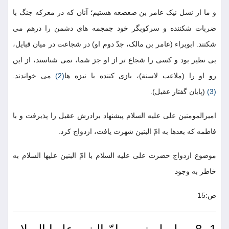
و ما از نسل نیک عامر بن صعصعه هستیم؛ آنان که در معرکه جنگ با
ضربات شکننده و سرکوبگر خود جمجمه های دشمن را درهم می
شکنند. ابوبراء (عامر بن مالک، جدّ دوم او) در شجاعت در میان قبایل،
بی نظیر بود و کسی را شجاع تر از او جز شما، نمی شناسند، از این
رو او را (ملاعب لاسنة)، بازی کننده با نیزه ها
(2)
می خواندند.
(3)
(پایان گفتار عقیل).
امیرالمومنین علی علیه السلام پیشنهاد برادرش عقیل را پذیرفت و با
فاطمه که بعدها به امّ البنین شهرت یافت، ازدواج کرد.
موضوع ازدواج حضرت علی علیه السلام با امّ البنین علیها السلام به
خاطر به وجود
ص:15