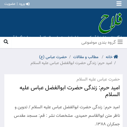
ورود | عضویت
پایگاه نشر و تبلیغ قرآن کریم و معارف اهل بیت علیهم السلام [ موسسه فرهنگی قرآن و
عترت منهاج عشق آباد ]
گروه بندی موضوعی
خانه
مطالب و مقالات
حضرت عباس (ع)
امید حرم: زندگی حضرت ابوالفضل عباس علیه السلام
حضرت عباس علیه السلام
امید حرم: زندگی حضرت ابوالفضل عباس علیه
السلام
امید حرم: زندگی حضرت ابوالفضل عباس علیه السلام / تدوین و
ناظر متن ابوالقاسم حمیدی. مشخصات نشر : قم: مسجد مقدس
جمکران 1388.