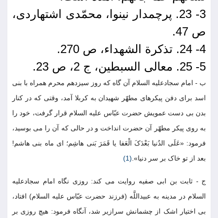
3- 23. پرچمدار نینوا، محمّدی اشتهاردی،
ص 47.
4- 24. تذکرة الشهداء، ص 270.
5- 25. معالی السبطین، ج 2، ص 23.
ب - امام سجادعلیه السلام آن گاه که روز سیزدهم محرم همراه با بنی
اسد برای دفن پیکرهای مطهّر شهیدان به کربلا آمد، وقتی که در کنار
بدن بی دست عمویش حضرت عبّاس علیه السلام قرار گرفت، خود را
به روی پیکر مطهّر آن حضرت انداخت و در حالی که آن را می بوسید،
فرمود: «عَلَی الدُنیا بَعْدَکَ الْعَفا یا قَمَرَ بَنی هاشِم؛ ای ماه بنی هاشم!
بعد از تو خاک بر سر دنیا».
(1)
ج - ثابت بن ابی صفیه روایت می کند: روزی نگاه امام سجادعلیه
السلام در مدینه به عبیداللَّه (فرزند حضرت عبّاس علیه السلام) افتاد،
بی اختیار اشک از چشمانش سرازیر شد، آنگاه فرمود: هیچ روزی بر