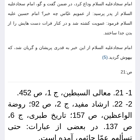
امام سجادعلیه السلام وداع کرد، در ضمن گفت و گو، امام سجادعلیه
السلام از پدر پرسید: از عمویم عبّاس چه خبر؟ امام حسین علیه
السلام فرمود: عمویت کشته شد و در کنار فرات دست هایش را از
بدن جدا ساختند.
امام سجادعلیه السلام از این خبر به قدری پریشان و گریان شد، که
بیهوش گردید.
(5)
ص:21
1- 21. معالی السبطین، ج 1، ص 452.
2- 22. ارشاد مفید، ج 2، ص 92؛ روضة
الواعظین، ص 157؛ تاریخ طبری، ج 6،
ص 137. در بعضی از عبارات: حتی
تسألهم عمّا جائهم، آمده است.