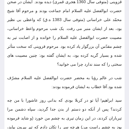
قزوینی (متوفی سال 1360 هجری قمری) دیده بودند. ایشان در صحن
حضرت ابوالفضل علیه السلام امام جماعت بودند و مرحوم آقا شیخ
محمّد علی خراسانی (متوفی سال 1383 ه.ق) که واعظی بی نظیر
بود، بعد از ایشان منبر می رفت. یک شب مرحوم واعظ خراسانی،
مصیبت حضرت ابوالفضل علیه السلام را خوانده و از اصابت تیر به
چشم مقدّس آن بزرگوار یاد کرده بود. مرحوم قزوینی که سخت متأثر
شده و بسیار گریه کرده بود، به ایشان گفته بود: چنین مصیبت های
سختی را که سند ندارد چرا می خوانید؟
شب در عالم رؤیا به محضر حضرت ابوالفضل علیه السلام مشرّف
شده بود.آقا خطاب به ایشان فرموده بودند:
سید ابراهیم! آیا تو در کربلا بودی که بدانی روز عاشورا با من چه
کردند؟ پس از آنکه دو دستم از بدن جدا گردید، سپاه دشمن مرا
تیرباران کردند، در این زمان تیری به چشم من خورد (و شاید فرموده
بود به چشم راست من) هرچه سر را تکان دادم که تیر بیرون بیاید،