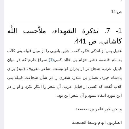
ص:14
1- 7. تذکرة الشهداء، ملاّحبیب اللَّه
کاشانی، ص 441.
عقیل پس از اندکی فکر، گفت: چنین بانویی را از میان قبیله بنی کلاب
به نام فاطمه دختر حزام بن خالد کلبی
(1)
سراغ دارم که در میان
قبایل عرب، شجاع تر از پدران او نیست. شاعر معروف (لبید) برای
پادشاه حیره، نعمان بن متدر، شعری را در شأن شجاعت قبیله بنی
کلاب گفت که کسی از قبایل عرب، آن شعر را انکار نکرد و او را در
این مورد انتقاد ننمود و آن شعر این بود:
و نحن خیر عامر بن صعصعة
الضاربون الهام وسط الجمجمة