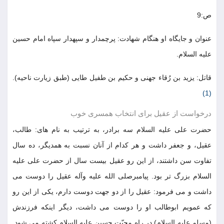
ص:9
عنوان و جایگاه او هنگام شهادت: پرچمدار و سپهدار سپاه امام حسین
علیه السلام.
قاتل: یزید بن رُقاء جهنی و حکیم بن طفیل طایی (طبق زیارت ناحیه).
(1)
درخواست از عقیل برای انتخاب همسری خوب
حضرت علی علیه السلام سه برادر، به ترتیب به نام های: طالب،
عقیل، و جعفر داشت و هر کدام از آنان نسبت به همدیگر، ده سال
تفاوت سن داشتند، از این رو عقیل بیست سال از حضرت علی علیه
السلام بزرگ تر بود. پیامبرصلی الله علیه وآله عقیل را دوست می
داشت و می فرمود: عقیل را از دو جهت دوست دارم، یکی از این رو
که عمویم ابوطالب او را دوست می داشت، دیگر اینکه فرزندش
(مسلم علیه السلام) در راه محبّت حسین علیه السلام کشته می شود.