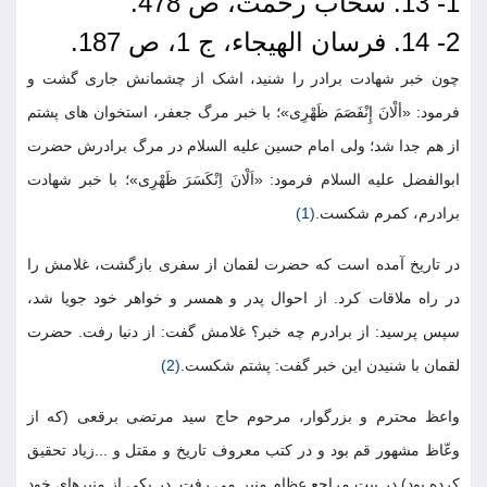
1- 13. سحاب رحمت، ص 478.
2- 14. فرسان الهیجاء، ج 1، ص 187.
چون خبر شهادت برادر را شنید، اشک از چشمانش جاری گشت و
فرمود: «ألْانَ إِنْفَصَمَ ظَهْرِی»؛ با خبر مرگ جعفر، استخوان های پشتم
از هم جدا شد؛ ولی امام حسین علیه السلام در مرگ برادرش حضرت
ابوالفضل علیه السلام فرمود: «اَلْانَ اِنْکَسَرَ ظَهْرِی»؛ با خبر شهادت
برادرم، کمرم شکست.
(1)
در تاریخ آمده است که حضرت لقمان از سفری بازگشت، غلامش را
در راه ملاقات کرد. از احوال پدر و همسر و خواهر خود جویا شد،
سپس پرسید: از برادرم چه خبر؟ غلامش گفت: از دنیا رفت. حضرت
لقمان با شنیدن این خبر گفت: پشتم شکست.
(2)
واعظ محترم و بزرگوار، مرحوم حاج سید مرتضی برقعی (که از
وعّاظ مشهور قم بود و در کتب معروف تاریخ و مقتل و ...زیاد تحقیق
کرده بود) در بیت مراجع عظام منبر می رفت. در یکی از منبرهای خود