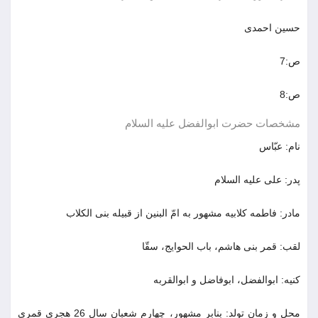
حسین احمدی
ص:7
ص:8
مشخصات حضرت ابوالفضل علیه السلام
نام: عبّاس
پدر: علی علیه السلام
مادر: فاطمه کلابیه مشهور به امّ البنین از قبیله بنی الکلاب
لقب: قمر بنی هاشم، باب الحوایج، سقّا
کنیه: ابوالفضل، ابوفاضل و ابوالقربه
محل و زمان تولد: بنابر مشهور، چهارم شعبان سال 26 هجری قمری