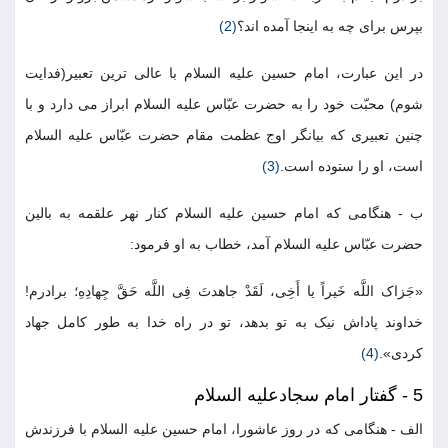
بپرس برای چه به اینجا آمده اند؟
(2)
در این عبارت، امام حسین علیه السلام با عالی ترین تعبیر(فدایت
شوم) محبّت خود را به حضرت عبّاس علیه السلام ابراز می دارد و با
چنین تعبیری که بیانگر اوج عظمت مقام حضرت عبّاس علیه السلام
است، او را ستوده است.
(3)
ب - هنگامی که امام حسین علیه السلام کنار نهر علقمه به بالین
حضرت عبّاس علیه السلام آمد، خطاب به او فرمود:
«جَزاک اللَّه خَیراً یا أَخِی، لَقَدْ جاهدتَ فِی اللَّه حَقَّ جِهادِهِ؛ برادرم!
خداوند پاداش نیک به تو بدهد، تو در راه خدا به طور کامل جهاد
کردی».
(4)
5 - گفتار امام سجادعلیه السلام
الف - هنگامی که در روز عاشورا، امام حسین علیه السلام با فرزندش