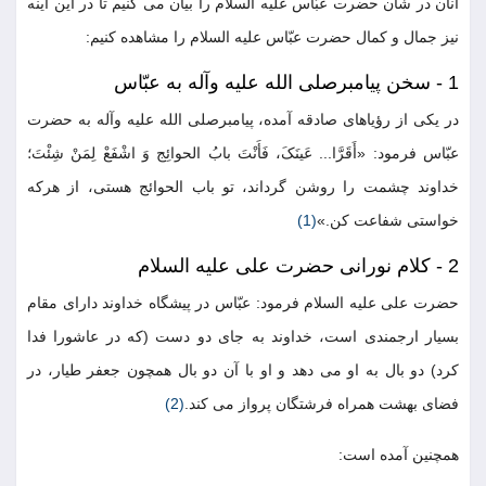
آنان در شأن حضرت عبّاس علیه السلام را بیان می کنیم تا در این آینه
نیز جمال و کمال حضرت عبّاس علیه السلام را مشاهده کنیم:
1 - سخن پیامبرصلی الله علیه وآله به عبّاس
در یکی از رؤیاهای صادقه آمده، پیامبرصلی الله علیه وآله به حضرت
عبّاس فرمود: «أَقَرَّا... عَینَکَ، فَأَنْتَ بابُ الحوائِج وَ اشْفَعْ لِمَنْ شِئْتَ؛
خداوند چشمت را روشن گرداند، تو باب الحوائج هستی، از هرکه
خواستی شفاعت کن.»
(1)
2 - کلام نورانی حضرت علی علیه السلام
حضرت علی علیه السلام فرمود: عبّاس در پیشگاه خداوند دارای مقام
بسیار ارجمندی است، خداوند به جای دو دست (که در عاشورا فدا
کرد) دو بال به او می دهد و او با آن دو بال همچون جعفر طیار، در
فضای بهشت همراه فرشتگان پرواز می کند.
(2)
همچنین آمده است: