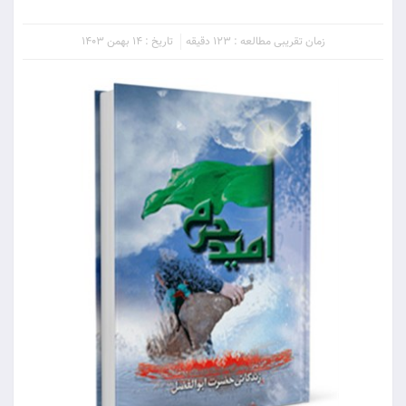
زمان تقریبی مطالعه : 123 دقیقه
تاریخ : 14 بهمن 1403