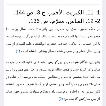
1- 11. الکبریت الأحمر، ج 3، ص 144.
2- 12. العباس، مقرّم، ص 136.
در جنگ صفین، سنِّ آن حضرت بین پانزده تا هفده سال بوده، لذا
حضرت زینب علیها السلام حدود بیست سال از او بزرگ تر بوده است،
با این حساب، با اندکی اختلاف، حضرت ابوالفضل علیه السلام از سی
و پنج سال کمتر و از سی و هشت سال بیشتر نداشته است.
(1)
بنابراین، هنگام شهادت پدر بزرگوارش امام علی علیه السلام، هیجده
سال و در کربلا سی و هفت ساله بوده است. و اخبار هم همین را تأیید
می کند. سید محسن عاملی در مجالس السنّیه می نویسد: آن جناب در
سال 26 هجری به دنیا آمد و در بعضی از جنگ ها شرف حضور داشته،
لکن پدرش به او اجازه رزم نمی داد و هنگام شهادت سی و چهار سال
از سن مبارکش گذشته بود.
(2)