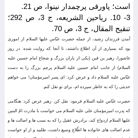
است؛ پاورقی پرچمدار نینوا، ص 21.
3- 10. ریاحین الشریعه، ج 3، ص 292؛
تنقیح المقال، ج 3، ص 70.
آمدن فرزندان رشید، از جمله حضرت عبّاس علیها السلام از اموری
بود که بسیاری از آن اطلاع داشتند، تا آنجا که روایت شده: در روز
عاشورا، زهیر بن قین (یکی از یاران بزرگ و شجاع امام حسین علیه
السلام) از جانب امام حسین علیه السلام پرچم بزرگ را به دست
عبّاس علیه السلام داد و عرض کرد: ای پسر امیرمؤمنان! می خواهم
حدیثی را که به خاطر سپرده ام، برای تو نقل کنم.
حضرت عبّاس علیه السلام فرمود: نقل کن. زهیر عرض کرد: هنگامی
که پدرت امیرمؤمنان علی علیه السلام می خواست با مادرت امّ البنین
علیها السلام ازدواج کند، برادرش عقیل را که به نسب ها و اصالت ها و
عدم اصالت های خانواده ها اطّلاع وسیع داشت، طلبید و از او خواست