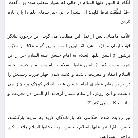
آنگاه امّ البنین علیها السلام در حالی که بسیار منقلب شده بود، گفت:
«قَدْ فَطَّعْتَ نِیاطَ قَلْبِی؛ ای بشیر! با این خبر بندهای دلم را پاره پاره
کردی».
علاّمه مامقانی پس از نقل این مطلب، می گوید: این برخورد بیانگر
قوّت ایمان و قوّت تشیع امّ البنین است و این گونه علاقه و محبّت
پرشور امّ البنین علیها السلام به امام حسین علیه السلام جز از این
جهت نیست که امّ البنین علیها السلام به امامت امام حسین علیه
السلام اعتقاد و معرفت داشت و کشته شدن چهار فرزند رشیدش را
در برابر مقام عظمای امام حسین علیه السلام کوچک و ناچیز می
دانست و این روش، از مقام بسیار ارجمند امّ البنین در معرفت و
دیانت حکایت می کند.
(2)
نیر روایت شده: هنگامی که بازماندگان کربلا به مدینه بازگشتند،
حضرت امّ البنین علیها السلام با حضرت زینب علیها السلام ملاقات کرد
و احوال پسرانش