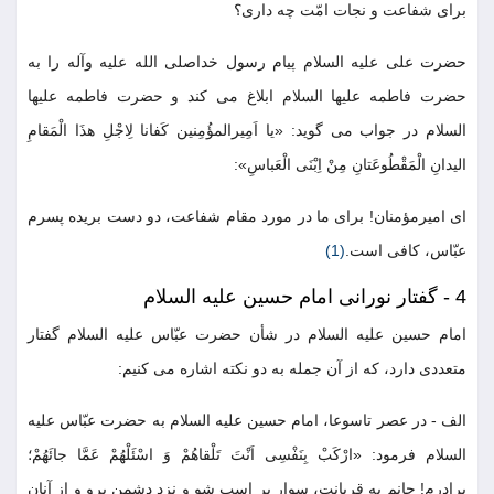
برای شفاعت و نجات امّت چه داری؟
حضرت علی علیه السلام پیام رسول خداصلی الله علیه وآله را به
حضرت فاطمه علیها السلام ابلاغ می کند و حضرت فاطمه علیها
السلام در جواب می گوید: «یا اَمِیرالمؤُمِنین کَفانا لِاجْلِ هذَا الْمَقامِ
الیدانِ الْمَقْطُوعَتانِ مِنْ اِبْنَی الْعَباسِ»:
ای امیرمؤمنان! برای ما در مورد مقام شفاعت، دو دست بریده پسرم
عبّاس، کافی است.
(1)
4 - گفتار نورانی امام حسین علیه السلام
امام حسین علیه السلام در شأن حضرت عبّاس علیه السلام گفتار
متعددی دارد، که از آن جمله به دو نکته اشاره می کنیم:
الف - در عصر تاسوعا، امام حسین علیه السلام به حضرت عبّاس علیه
السلام فرمود: «ارْکَبْ بِنَفْسِی اَنْتَ تَلْقاهُمْ وَ اسْئَلْهُمْ عَمَّا جائَهُمْ؛
برادرم! جانم به قربانت، سوار بر اسب شو و نزد دشمن برو و از آنان