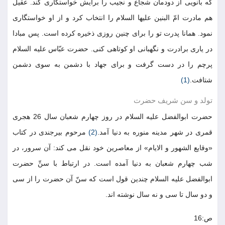
که بانویی از دودمان شجاع و نجیب را برایش خواستگاری کند. عقیل
هم مادرت امّ البنین علیها السلام را انتخاب کرد و از او خواستگاری
نمود. همانا پدرت تو را برای چنین روزی ذخیره کرده است. پس مبادا
در یاری برادرت و نگهبانی او کوتاهی کنی. حضرت عبّاس علیه السلام
پرچم را در دست گرفت و برای جهاد با دشمن به سوی دشمن
شتافت.
(1)
تولد و سن شریف حضرت
حضرت ابوالفضل علیه السلام در روز چهارم شعبان سال 26 هجری
قمری در شهر مدینه منوره به دنیا آمد.
(2)
مرحوم بیرجندی در کتاب
«وقایع الشهور و الایام» از معاصرین خود نقل می کند: آن سرور، در
شب چهارم شعبان به دنیا آمده است. در ارتباط با سنِّ حضرت
ابوالفضل علیه السلام چندین قول است که سنّ آن حضرت را از سی
و دو سال تا سی و نه سال نوشته اند.
ص:16