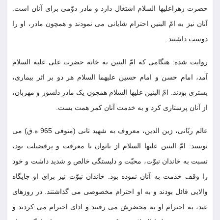
حضرت زهراعلیها السلام اشتغال دارد و مادر دوّمی برای آنان است.
آنان نیز به امّ البنین احترام شایانی می نمودند و همچون مادر، او را
دوست داشتند.
روایت شده: هنگامی که امّ البنین به خانه حضرت علی علیه السلام
آمد، امام حسن و امام حسین علیهما السلام هر دو بر اثر بیماری،
بستری بودند. امّ البنین علیها السلام همچون یک مادر دلسوز و مهربان،
از آنان پرستاری کرد و به خدمت آنان کمر همت بست.
عالم ربّانی، زین الدین، معروف به شهید ثانی (متوفی 965 ه.ق) می
نویسد: امّ البنین علیها السلام از بانوان با معرفت و پرفضیلت بود،
نسبت به خاندان نبوّت، محبّت و دلبستگی خالص و شدید داشت و خود
را وقف خدمت به آنان نموده بود. خاندان نبوّت نیز برای او جایگاه
والایی قائل بودند و به او احترام مخصوصی می گذاشتند. در روزهای
عید، به احترام او به محضرش می رفتند و ادای احترام می کردند و