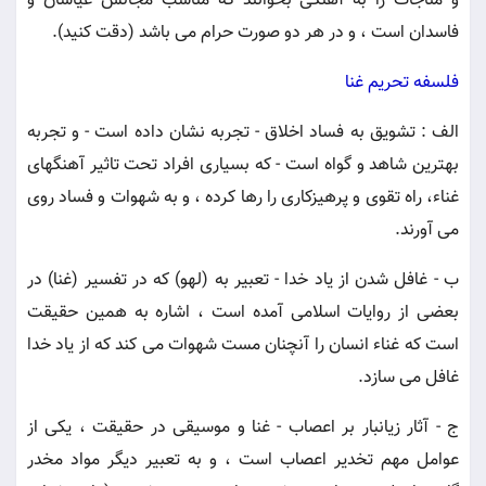
و مناجات را به آهنگى بخوانند كه مناسب مجالس عياشان و
فاسدان است ، و در هر دو صورت حرام مى باشد (دقت كنيد).
فلسفه تحريم غنا
الف : تشويق به فساد اخلاق - تجربه نشان داده است - و تجربه
بهترين شاهد و گواه است - كه بسيارى افراد تحت تاثير آهنگهاى
غناء، راه تقوى و پرهيزكارى را رها كرده ، و به شهوات و فساد روى
مى آورند.
ب - غافل شدن از ياد خدا - تعبير به (لهو) كه در تفسير (غنا) در
بعضى از روايات اسلامى آمده است ، اشاره به همين حقيقت
است كه غناء انسان را آنچنان مست شهوات مى كند كه از ياد خدا
غافل مى سازد.
ج - آثار زيانبار بر اعصاب - غنا و موسيقى در حقيقت ، يكى از
عوامل مهم تخدير اعصاب است ، و به تعبير ديگر مواد مخدر