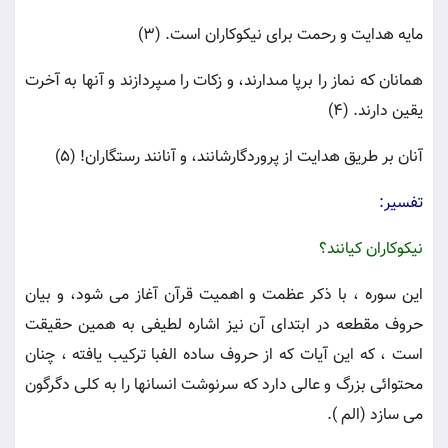
مایه هدایت و رحمت براى نیكوكاران است. (۳)
همانان كه نماز را برپا مى‏دارند، و زكات را مى‏پردازند و آنها به آخرت
یقین دارند. (۴)
آنان بر طریق هدایت از پروردگارشانند، و آنانند رستگاران! (۵)
تفسير:
نيكوكاران كيانند؟
اين سوره ، با ذكر عظمت و اهميت قرآن آغاز مى شود، و بيان
حروف مقطعه در ابتداى آن نيز اشاره لطيفى به همين حقيقت
است ، كه اين آيات كه از حروف ساده الفبا تركيب يافته ، چنان
محتوائى بزرگ و عالى دارد كه سرنوشت انسانها را به كلى دگرگون
مى سازد (الم ).