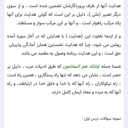
هدايت آنها از طرف پروردگارشان تضمين شده است ، و از سوى
ديگر تعبير (على )، دليل بر اين است كه گوئى هدايت براى آنها
يك مركب راهوار است ، و آنها بر اين مركب سوار و مسلطند.
و از اينجا تفاوت اين (هدايت ) با هدايتى كه در آغاز سوره آمده
روشن مى شود، چرا كه هدايت نخستين همان آمادگى پذيرش ‍
حق است ، و اين هدايت برنامه وصول به مقصد مى باشد.
ضمنا جمله
اولئك هم المفلحون
كه طبق ادبيات عرب ، دليل بر
حصر است ، نشان مى دهد كه تنها راه رستگارى ، همين راه است
، راه نيكوكاران ، راه آنها كه با خدا و خلق خدا در ارتباطند، و راه
آنها كه به مبدء و معاد ايمان كامل دارند.
نمونه سوالات درس اول :