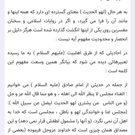
به هر حال (لهو الحديث ) معناى گسترده اى دارد كه همه اينها و
مانند آن را فرا مى گيرد، و اگر در روايات اسلامى و سخنان
مفسرين روى يكى از اينها انگشت گذارده شده است هرگز دليل بر
انحصار و محدوديت مفهوم آيه نيست .
در احاديثى كه از طرق اهلبيت (عليهم السلام ) به ما رسيده
تعبيرهائى ديده مى شود كه بيانگر همين وسعت مفهوم اين
كلمه است :
از جمله در حديثى از امام صادق (عليه السلام ) مى خوانيم
: الغناء مجلس لا ينظر الله الى اهله ، و هو مما قال الله عز و جل
(و من الناس ‍ من يشترى لهو الحديث ليضل عن سبيل الله ):
(مجلس غنا و خوانندگى لهو و باطل ، مجلسى است كه خدا به
اهل آن نمى نگرد، (و آنها را مشمول لطفش قرار نمى دهد) و اين
مصداق همان چيزى است كه خداوند عزوجل فرموده (بعضى از