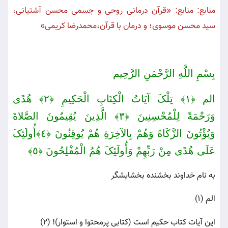
منابع: منابع: «قرآن درمانی روحی و جسمی محسن آشتیانی،
سید محسن موسوی؛ و درمان با قرآن،محمدرضا کریمی»
بِسْمِ اللَّهِ الرَّحْمَنِ الرَّحِیم
الم ﴿١﴾ تِلْکَ آیَاتُ الْکِتَابِ الْحَکِیمِ ﴿٢﴾ هُدًى
وَرَحْمَةً لِلْمُحْسِنِینَ ﴿٣﴾ الَّذِینَ یُقِیمُونَ الصَّلاةَ
وَیُؤْتُونَ الزَّکَاةَ وَهُمْ بِالآخِرَةِ هُمْ یُوقِنُونَ ﴿٤﴾أُولَئِکَ
عَلَى هُدًى مِنْ رَبِّهِمْ وَأُولَئِکَ هُمُ الْمُفْلِحُونَ ﴿٥﴾
به نام خداوند بخشنده بخشایشگر
الم (۱)
این آیات كتاب حكیم است (كتابى پرمحتوا و استوار)! (۲)