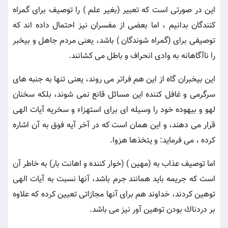
اين در صورتى است كه تعبير (بغير علم ) را توصيف براى گمراه
كنندگان بدانيم ، اما بعضى از مفسران نيز احتمال داده اند كه
توصيفى براى (گمراه شوندگان ) باشد، يعنى مردم جاهل و بيخبر
را ناآگاهانه به وادى انحراف و باطل مى كشانند.
اين بيخبران گاه از اين هم فراتر مى روند، يعنى تنها به جنبه هاى
سرگرمى و غافل كننده اين مسائل قانع نمى شوند، بلكه سخنان
لهو و بيهوده خود را وسيله اى براى استهزاء و سخريه آيات الهى
قرار مى دهند، و اين همان است كه در آخر آيه فوق به آن اشاره
كرده ، مى فرمايد: و يتخذها هزوا.
اما توصيف عذاب به (مهين ) (خوار كننده و اهانت بار) به خاطر آن
است كه جريمه بايد همانند جرم باشد، آنها نسبت به آيات الهى
توهين كردند، خداوند هم براى آنها مجازاتى تعيين كرده كه علاوه
بر دردناك بودن توهين آور نيز مى باشد.