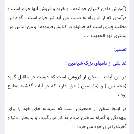
(آموزش دادن كنيزان خواننده ، و خريد و فروش آنها حرام است و
درآمدى كه از اين راه به دست مى آيد نيز حرام است ، گواه اين
مطلب چيزى است كه خداوند در كتابش فرموده : و من الناس من
يشترى لهو الحديث ....
تفسير:
غنا يكى از دامهاى بزرگ شياطين !
در اين آيات ، سخن از گروهى است كه درست در مقابل گروه
(محسنين ) و (مؤ منين ) قرار دارند كه در آيات گذشته مطرح
بودند.
در اينجا سخن از جمعيتى است كه سرمايه هاى خود را براى
بيهودگى و گمراه ساختن مردم به كار مى گيرد، و بدبختى دنيا و
آخرت را براى خود مى خرد!