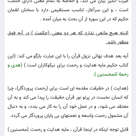
عبرت انگيز بيان مى كند، و خلاصه به تمام معنى داراى حكمت
است ، و اين سرآغاز، تناسب مستقيمى دارد با سخنان لقمان
حكيم كه در اين سوره از آن بحث به ميان آمده .
البته هيچ مانعى ندارد كه هر دو معنى (حكمت ) در آيه فوق
منظور باشد.
آيه بعد هدف نهائى نزول قرآن را با اين عبارت بازگو مى كند: (اين
كتاب حكيم مايه هدايت و رحمت براى نيكوكاران است )
(هدى و
رحمة للمحسنين ).
(هدايت ) در حقيقت مقدمه اى است براى (رحمت پروردگار)، چرا
كه انسان نخست در پرتو نور قرآن حقيقت را پيدا مى كند و به آن
معتقد مى شود، و در عمل خود آن را به كار مى بندد، و به دنبال
آن مشمول رحمت واسعه و نعمتهاى بى پايان پروردگار مى گردد.
قابل توجه اينكه در اينجا قرآن ، مايه هدايت و رحمت (محسنين )