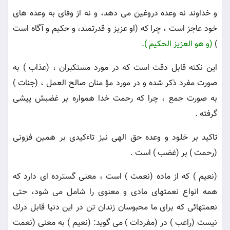
و خداوند نه وعده دروغين مى دهد، و نه از وفاى به وعده هاى
خود عاجز است ، چرا كه (او عزيز و قدرتمند، و حكيم و آگاه است
)
(و هو العزيز الحكيم ).
اين نكته قابل دقت است كه در مورد مستكبران ، (عذاب ) به
صورت مفرد ذكر شده و در مورد مؤ منان صالح العمل ، (جنات )
به صورت جمع ، چرا كه رحمت خدا همواره بر غضبش پيشى
گرفته .
تاكيد بر خلود و وعده حق الهى نيز تاءكيدى بر همين فزونى
(رحمت ) بر (غضب ) است .
(نعيم ) كه از ماده (نعمت ) است ، معنى گسترده اى دارد كه
همه انواع نعمتهاى مادى و معنوى را شامل مى شود، حتى
نعمتهائى كه براى ما محبوسان زندان تن در اين دنيا قابل درك
نيست (راغب ) در (مفردات ) مى گويد: (نعيم ) به معنى (نعمت