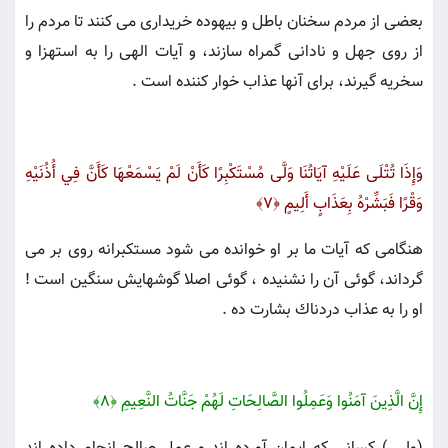
بعضى از مردم سخنان باطل و بيهوده خريدارى مى كنند تا مردم را
از روى جهل و نادانى گمراه سازند، و آيات الهى را به استهزا و
سخريه گيرند، براى آنها عذاب خوار كننده است .
وَإِذَا تُتْلَى عَلَيْهِ آيَاتُنَا وَلَّى مُسْتَكْبِرًا كَأَنْ لَمْ يَسْمَعْهَا كَأَنَّ فِي أُذُنَيْهِ
وَقْرًا فَبَشِّرْهُ بِعَذَابٍ أَلِيمٍ ﴿۷﴾
هنگامى كه آيات ما بر او خوانده مى شود مستكبرانه روى بر مى
گرداند، گوئى آن را نشنيده ، گوئى اصلا گوشهايش سنگين است !
او را به عذاب دردناك بشارت ده .
إِنَّ الَّذِينَ آمَنُوا وَعَمِلُوا الصَّالِحَاتِ لَهُمْ جَنَّاتُ النَّعِيمِ ﴿۸﴾