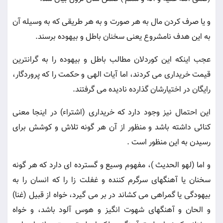
و يا صرف كردن مال به هر صورت و به هر طريقى كه به وسيله آن
به اين هدف نامشروع يعنى سخنان باطل و بيهوده برسند.
عجب اينكه اين كوردلان مطالب باطل و بيهوده را به گرانترين
قيمت خريدارى مى كردند، اما آيات الهى و حكمت را كه پروردگار،
رايگان در اختيارشان گذارده ناديده مى گرفتند.
اين احتمال نيز وجود دارد كه خريدارى (اشتراء) در اينجا معنى
كنائى داشته باشد و منظور از آن هر گونه تلاش و كوشش براى
رسيدن به اين منظور است .
و اما (لهو الحديث )، مفهوم وسيع و گسترده اى دارد كه هر گونه
سخنان يا آهنگهاى سرگرم كننده و غفلت زا را كه انسان را به
بيهودگى يا گمراهى مى كشاند در بر مى گيرد، خواه از قبيل (غنا)
و الحان و آهنگهاى شهوت انگيز و هوس آلود باشد، و خواه