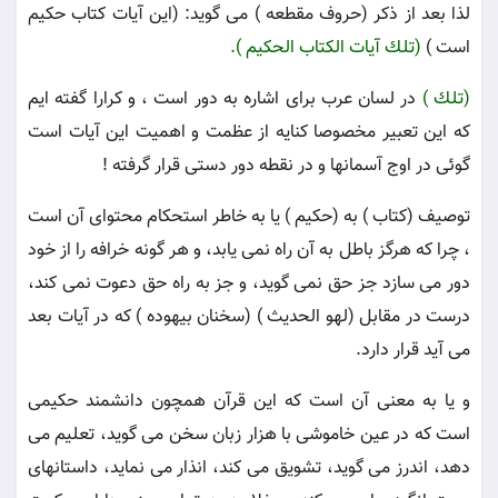
لذا بعد از ذكر (حروف مقطعه ) مى گويد: (اين آيات كتاب حكيم
است )
(تلك آيات الكتاب الحكيم ).
(تلك )
در لسان عرب براى اشاره به دور است ، و كرارا گفته ايم
كه اين تعبير مخصوصا كنايه از عظمت و اهميت اين آيات است
گوئى در اوج آسمانها و در نقطه دور دستى قرار گرفته !
توصيف (كتاب ) به (حكيم ) يا به خاطر استحكام محتواى آن است
، چرا كه هرگز باطل به آن راه نمى يابد، و هر گونه خرافه را از خود
دور مى سازد جز حق نمى گويد، و جز به راه حق دعوت نمى كند،
درست در مقابل (لهو الحديث ) (سخنان بيهوده ) كه در آيات بعد
مى آيد قرار دارد.
و يا به معنى آن است كه اين قرآن همچون دانشمند حكيمى
است كه در عين خاموشى با هزار زبان سخن مى گويد، تعليم مى
دهد، اندرز مى گويد، تشويق مى كند، انذار مى نمايد، داستانهاى