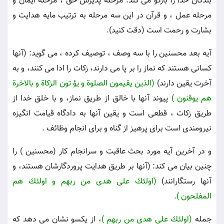
بندگان خدا را بازگو مى كند: مرحله پذيرش حق ، مرحله ايمان و
مرحله عمل ، و قرآن در اين سه مرحله به ترتيب مايه هدايت و
بشارت و رحمت است (دقت كنيد).
آيه بعد محسنين را با سه وصف ، توصيف كرده ، مى گويد: (آنها
كسانى هستند كه نماز را بر پا مى دارند، زكات را ادا مى كنند، و به
آخرت يقين دارند)
(الذين يقيمون الصلوة و يؤ تون الزكاة و بالاخرة
هم يوقنون )
پيوند آنها با خالق از طريق نماز، و با خلق خدا از
طريق زكات ، قطعى است و يقين آنها به دادگاه قيامت انگيزه
نيرومندى است براى پرهيز از گناه و براى انجام وظائف .
و در آخرين آيه مورد بحث عاقبت و سرانجام كار (محسنين ) را
چنين بيان مى كند: (آنها بر طريق هدايت پروردگارشان هستند، و
آنها رستگارانند)
(اولئك على هدى من ربهم و اولئك هم
المفلحون ).
جمله
(اولئك على هدى من ربهم )
، از يكسو نشان مى دهد كه