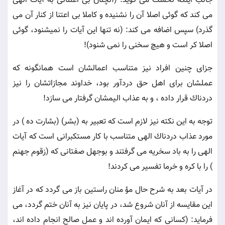
جالب اينكه نخست مى گويد: (آنچنان بى اعتنائى به آيات الهى
مى كند كه گوئى اصلا آن را نشنيده و كاملا بى اعتنا از كنار آن مى
گذرد) سپس اضافه مى كند: (نه تنها اين آيات را نميشنود، گوئى
اصلا كر است و هيچ سخنى را نمى شنود)!
جزاى چنين افراد نيز متناسب اعمالشان است همانگونه كه
عملشان براى اهل حق دردآور بود، خداوند مجازاتشان را نيز
دردناك قرار داده ، و به عذاب اليمشان گرفتار مى سازد!
توجه به اين نكته نيز لازم است كه تعبير به (بشر) (بشارت ده ) در
مورد عذاب دردناك الهى متناسب با كار مستكبرانى است كه آيات
الهى را به باد سخريه مى گرفتند و بوجهل صفتانى كه (زقوم جهنم
) را با كره و خرما تفسير مى كردند!
در آيات بعد به شرح حال مؤ منان راستين باز مى گردد كه در آغاز
اين مقايسه از آنان شروع شد، در پايان نيز به آنان ختم گردد، مى
فرمايد: (كسانى كه ايمان آورده اند و عمل صالح انجام داده اند،