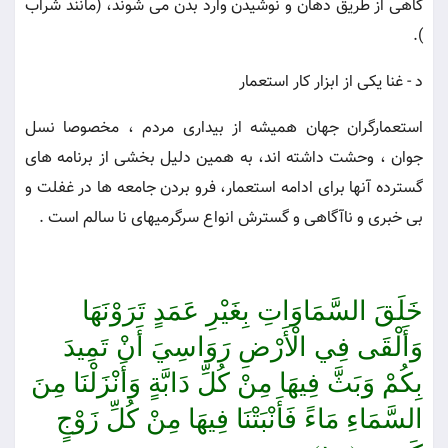
گاهى از طريق دهان و نوشيدن وارد بدن مى شوند، (مانند شراب
).
د - غنا يكى از ابزار كار استعمار
استعمارگران جهان هميشه از بيدارى مردم ، مخصوصا نسل
جوان ، وحشت داشته اند، به همين دليل بخشى از برنامه هاى
گسترده آنها براى ادامه استعمار، فرو بردن جامعه ها در غفلت و
بى خبرى و ناآگاهى و گسترش انواع سرگرميهاى نا سالم است .
خَلَقَ السَّمَاوَاتِ بِغَيْرِ عَمَدٍ تَرَوْنَهَا
وَأَلْقَى فِي الْأَرْضِ رَوَاسِيَ أَنْ تَمِيدَ
بِكُمْ وَبَثَّ فِيهَا مِنْ كُلِّ دَابَّةٍ وَأَنْزَلْنَا مِنَ
السَّمَاءِ مَاءً فَأَنْبَتْنَا فِيهَا مِنْ كُلِّ زَوْجٍ