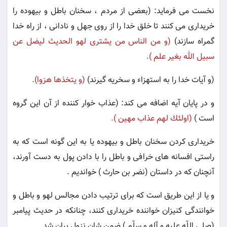
نخست مى فرمايد: (بعضى از مردم ، سخنان باطل و بيهوده را
خريدارى مى كنند تا خلق خدا را از روى جهل و نادانى ، از راه خدا
گمراه سازند)
(و من الناس من يشترى لهو الحديث ليضل عن
سبيل الله بغير علم )
.
(و آيات خدا را به استهزاء و سخريه گيرند)
(و يتخذها هزوا).
و در پايان آيه اضافه مى كند: (عذاب خوار كننده از آن اين گروه
است )
(اولئك لهم عذاب مهين ).
خريدارى كردن سخنان باطل و بيهوده يا به اين گونه است كه به
راستى افسانه هاى خرافى و باطل را با دادن پول به دست آورند،
آنچنان كه در داستان (نضر بن حارث ) خوانديم .
و يا از اين طريق است كه براى ترتيب دادن مجالس لهو و باطل و
خوانندگى كنيزان خواننده خريدارى كنند، چنانكه در حديث پيامبر
(صلى اللّه عليه و آله و سلّم ) ضمن شان نزول بيان شد.