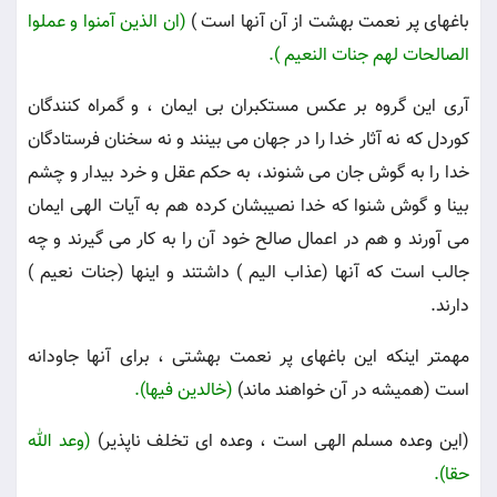
باغهاى پر نعمت بهشت از آن آنها است )
(ان الذين آمنوا و عملوا
الصالحات لهم جنات النعيم ).
آرى اين گروه بر عكس مستكبران بى ايمان ، و گمراه كنندگان
كوردل كه نه آثار خدا را در جهان مى بينند و نه سخنان فرستادگان
خدا را به گوش جان مى شنوند، به حكم عقل و خرد بيدار و چشم
بينا و گوش شنوا كه خدا نصيبشان كرده هم به آيات الهى ايمان
مى آورند و هم در اعمال صالح خود آن را به كار مى گيرند و چه
جالب است كه آنها (عذاب اليم ) داشتند و اينها (جنات نعيم )
دارند.
مهمتر اينكه اين باغهاى پر نعمت بهشتى ، براى آنها جاودانه
است (هميشه در آن خواهند ماند)
(خالدين فيها).
(اين وعده مسلم الهى است ، وعده اى تخلف ناپذير)
(وعد الله
حقا).