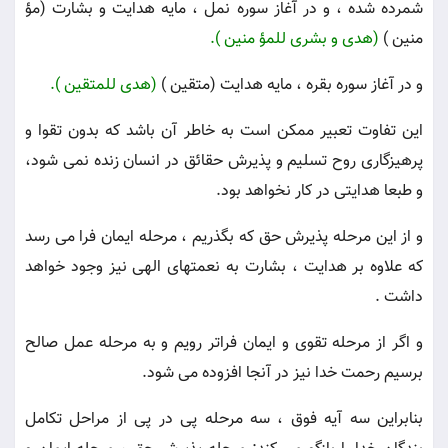
شمرده شده ، و در آغاز سوره نمل ، مايه هدايت و بشارت (مؤ
منين )
(هدى و بشرى للمؤ منين ).
و در آغاز سوره بقره ، مايه هدايت (متقين )
(هدى للمتقين ).
اين تفاوت تعبير ممكن است به خاطر آن باشد كه بدون تقوا و
پرهيزگارى روح تسليم و پذيرش حقائق در انسان زنده نمى شود،
و طبعا هدايتى در كار نخواهد بود.
و از اين مرحله پذيرش حق كه بگذريم ، مرحله ايمان فرا مى رسد
كه علاوه بر هدايت ، بشارت به نعمتهاى الهى نيز وجود خواهد
داشت .
و اگر از مرحله تقوى و ايمان فراتر رويم و به مرحله عمل صالح
برسيم رحمت خدا نيز در آنجا افزوده مى شود.
بنابراين سه آيه فوق ، سه مرحله پى در پى از مراحل تكامل