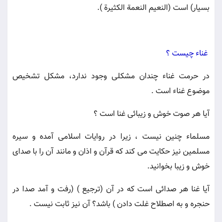
بسيار) است (النعيم النعمة الكثيرة ).
غناء چيست ؟
در حرمت غناء چندان مشكلى وجود ندارد، مشكل تشخيص
موضوع غناء است .
آيا هر صوت خوش و زيبائى غنا است ؟
مسلماء چنين نيست ، زيرا در روايات اسلامى آمده و سيره
مسلمين نيز حكايت مى كند كه قرآن و اذان و مانند آن را با صداى
خوش و زيبا بخوانيد.
آيا غنا هر صدائى است كه در آن (ترجيع ) (رفت و آمد صدا در
حنجره و به اصطلاح غلت دادن ) باشد؟ آن نيز ثابت نيست .