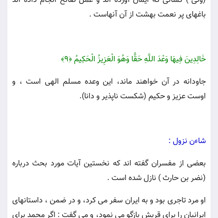
(ولى ) كسانى كه ايمان آورده اند و عمل صالح انجام داده اند
باغهاى پر نعمت بهشت از آن آنهاست .
خَالِدِينَ فِيهَا وَعْدَ اللَّهِ حَقًّا وَهُوَ الْعَزِيزُ الْحَكِيمُ ﴿۹﴾
جاودانه در آن خواهند ماند، اين وعده مسلم الهى است ، و
اوست عزيز و حكيم (شكست ناپذير و دانا).
شاءن نزول :
بعضى از مفسران گفته اند كه نخستين آيات مورد بحث درباره
(نضر بن حارث ) نازل شده است .
او مرد تاجرى بود و به ايران سفر مى كرد، و در ضمن ، داستانهاى
ايرانيان را براى قريش بازگو مى نمود، و مى گفت : اگر محمد براى