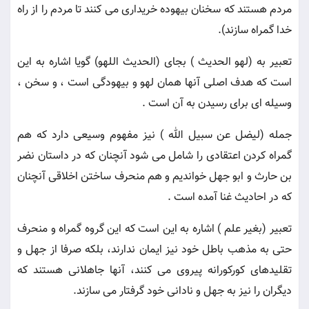
مردم هستند كه سخنان بيهوده خريدارى مى كنند تا مردم را از راه
خدا گمراه سازند).
تعبير به (لهو الحديث ) بجاى (الحديث اللهو) گويا اشاره به اين
است كه هدف اصلى آنها همان لهو و بيهودگى است ، و سخن ،
وسيله اى براى رسيدن به آن است .
جمله (ليضل عن سبيل الله ) نيز مفهوم وسيعى دارد كه هم
گمراه كردن اعتقادى را شامل مى شود آنچنان كه در داستان نضر
بن حارث و ابو جهل خوانديم و هم منحرف ساختن اخلاقى آنچنان
كه در احاديث غنا آمده است .
تعبير (بغير علم ) اشاره به اين است كه اين گروه گمراه و منحرف
حتى به مذهب باطل خود نيز ايمان ندارند، بلكه صرفا از جهل و
تقليدهاى كوركورانه پيروى مى كنند، آنها جاهلانى هستند كه
ديگران را نيز به جهل و نادانى خود گرفتار مى سازند.