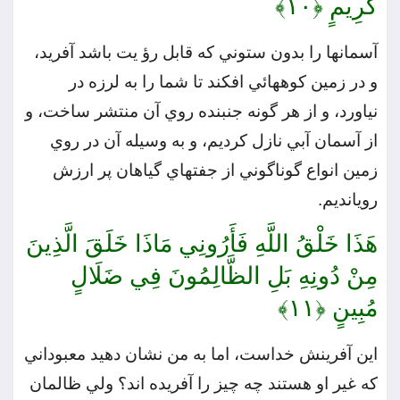
كَرِيمٍ
﴿۱۰﴾
آسمانها را بدون ستوني كه قابل رؤ يت باشد آفريد،
و در زمين كوههائي افكند تا شما را به لرزه در
نياورد، و از هر گونه جنبنده روي آن منتشر ساخت، و
از آسمان آبي نازل كرديم، و به وسيله آن در روي
زمين انواع گوناگوني از جفتهاي گياهان پر ارزش
رويانديم.
هَذَا خَلْقُ اللَّهِ فَأَرُونِي مَاذَا خَلَقَ الَّذِينَ
مِنْ دُونِهِ بَلِ الظَّالِمُونَ فِي ضَلَالٍ
مُبِينٍ
﴿۱۱﴾
اين آفرينش خداست، اما به من نشان دهيد معبوداني
كه غير او هستند چه چيز را آفريده‏ اند؟ ولي ظالمان