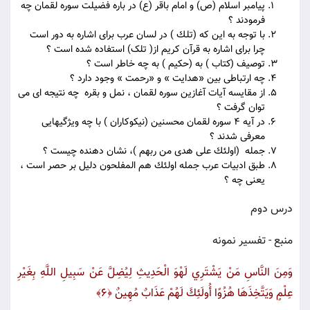
پیامبر اسلام (ص) و امام باقر (ع) در باره فضیلت سوره لقمان چه
فرمودند ؟
با توجه به این که (تلك ) در لسان عرب براى اشاره به دور است
چرا برای اشاره به قرآن کریم از( تلک) استفاده شده است ؟
توصيف (كتاب ) به (حكيم ) به چه خاطر است ؟
چه ارتباطی بین «هدایت » و «رحمت » وجود دارد ؟
از مقایسه آیات آغازین سوره لقمان ، نمل و بقره چه نتیجه ای می
توان گرفت ؟
در آیه 4 سوره لقمان محسنین (نیکوکاران ) با چه ویژگیهایی
معرفی شدند ؟
جمله (اولئك على هدى من ربهم )، نشان دهنده چیست ؟
طبق ادبيات عرب جمله اولئك هم المفلحون دليل بر حصر است ،
یعنی چه ؟
درس دوم
منبع - تفسیر نمونه
وَمِنَ النَّاسِ مَنْ يَشْتَرِي لَهْوَ الْحَدِيثِ لِيُضِلَّ عَنْ سَبِيلِ اللَّهِ بِغَيْرِ
عِلْمٍ وَيَتَّخِذَهَا هُزُوًا أُولَئِكَ لَهُمْ عَذَابٌ مُهِينٌ ﴿۶﴾