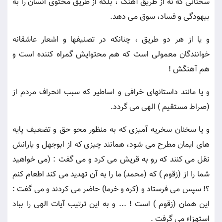
سخنانى كه نه از طريق آهنگ ، بلكه از طريق محتوى انسان را به
بيهودگى و فساد، سوق مى دهد.
و يا از هر دو طريق ، چنانكه در تصنيفها و اشعار عاشقانه
خوانندگان معمولى است كه هم محتوايش گمراه كننده است و
هم آهنگش !
و يا مانند داستانهاى خرافى و اساطير كه سبب انحراف مردم از
(صراط مستقيم ) الهى مى گردد.
و يا سخنان سخريه آميزى كه به منظور محو حق و تضعيف پايه
هاى ايمان مطرح مى شود، همانند چيزى كه از ابوجهل و يارانش
نقل مى كنند كه رو به قريش مى كرد و مى گفت : (مى خواهيد
شما را از (زقوم ) كه (محمد) ما را به آن تهديد مى كند اطعام كنم
؟! سپس مى فرستاد و (كره و خرما) حاضر مى كردند و مى گفت :
اين همان (زقوم ) است ! ... و به اين ترتيب آيات الهى را بباد
استهزاء مى گرفت .