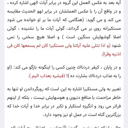
آيه بعد به عكس العمل اين گروه در برابر آيات الهى اشاره كرده ،
و در واقع آن را با عكس العملشان در برابر لهو الحديث مقايسه
مى كند و مى گويد: (هنگامى كه آيات ما بر او خوانده مى شود
مستكبرانه روى بر مى گرداند، گوئى آيات ما را نشنيده ، گوئى
اصلا گوشهايش سنگين است ) و اصلا هيچ سخنى را نمى
شنود
(و اذا تتلى عليه آياتنا ولى مستكبرا كان لم يسمعها كان فى
اذنيه وقرا).
و در پايان ، كيفر دردناك چنين كسى را اينگونه بازگو مى كند: (او
را به عذاب دردناك بشارت ده )!
(فبشره بعذاب اليم ).
تعبير به ولى مستكبرا اشاره به اين است كه رويگرداندن او تنها به
خاطر مزاحمت با منافع دنيوى و هوسهايش نيست ، بلكه از اينهم
فراتر مى رود و انگيزه استكبار و تكبر در برابر خدا و آيات خدا كه
بزرگترين گناه است در عمل او نيز وجود دارد.