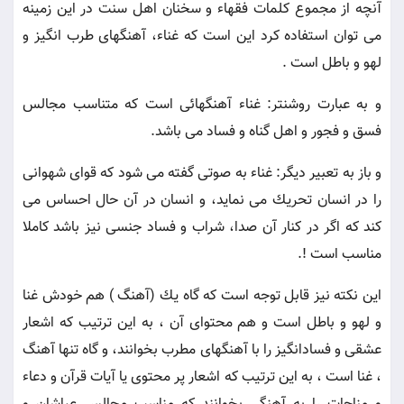
آنچه از مجموع كلمات فقهاء و سخنان اهل سنت در اين زمينه
مى توان استفاده كرد اين است كه غناء، آهنگهاى طرب انگيز و
لهو و باطل است .
و به عبارت روشنتر: غناء آهنگهائى است كه متناسب مجالس
فسق و فجور و اهل گناه و فساد مى باشد.
و باز به تعبير ديگر: غناء به صوتى گفته مى شود كه قواى شهوانى
را در انسان تحريك مى نمايد، و انسان در آن حال احساس مى
كند كه اگر در كنار آن صدا، شراب و فساد جنسى نيز باشد كاملا
مناسب است !.
اين نكته نيز قابل توجه است كه گاه يك (آهنگ ) هم خودش غنا
و لهو و باطل است و هم محتواى آن ، به اين ترتيب كه اشعار
عشقى و فسادانگيز را با آهنگهاى مطرب بخوانند، و گاه تنها آهنگ
، غنا است ، به اين ترتيب كه اشعار پر محتوى يا آيات قرآن و دعاء