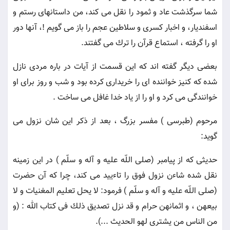
شما سرگذشت عاد و ثمود را نقل مى كند، من داستانهاى رستم و
اسفنديار، و اخبار كسرى و سلاطين عجم را باز مى گويم !، آنها دور
او را گرفته ، استماع قرآن را ترك مى گفتند.
بعضى ديگر گفته اند كه اين قسمت از آيات در باره مردى نازل
شده كه كنيز خواننده اى را خريدارى كرده بود و شب و روز براى او
خوانندگى مى كرد و او را از ياد خدا غافل مى ساخت .
مرحوم (طبرسى ) مفسر بزرگ ، بعد از ذكر اين شان نزول مى
گويد:
حديثى كه از پيامبر (صلى اللّه عليه و آله و سلّم ) در اين زمينه
نقل شده شاءن نزول فوق را تاءييد مى كند، چرا كه آن حضرت
(صلى اللّه عليه و آله و سلّم ) فرمود: لا يحل تعليم المغنيات و لا
بيعهن ، و اثمانهن حرام و قد نزل تصديق ذلك فى كتاب الله : (و
من الناس من يشترى لهو الحديث ...).