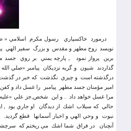
درمورد
خاكسپاري
رسول مكرم
اسلامي « صل
نويسد
روح مطهر و مقدس
و بزرگ
سفير الهي
پي
برين
پرواز نمود
, پارچه يمني
بر روي
جسد م
گذاردند
شيون
و گريه نزديكان
پيامبر «‌صلي الله 
درگذشته است
و چيزي
نگذشت
كه خبر در گذشت
امير مؤمنان جسد مطهر
پيامبر
را غسل داد و كفن
مرا غسل خواهد داد
. و اين
شخص,جز علي «‌عليه 
حالي
كه سيلاب
اشك
از ديدگان
او جاري بود
, ا
نبوت
و وحي الهي و اخبار آسمانها
قطع گرديد.
آنچنان
در فراق
شما اشك
مي ريختم كه
سرچشم