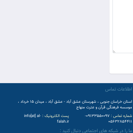
اطلاعات تماس
استان خراسان جنوبی ، شهرستان عشق آباد - عشق آباد ، میدان 15 خرداد ،
موسسه فرهنگی قرآن و عترت منهاج
شماره تماس :
09133550097-
پست الکترونیک :
info[at] al-
falah.ir
05632854411
ما را در شبکه های اجتماعی دنبال کنید :