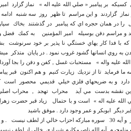
كسيكه
بر پيامبر « صلي الله عليه اله »
نماز گزارد
امير
 نماز
گزاردند
و اين مراسم
تا ظهر
روز
سه شنبه
ادامه
را در همان حجره اي كه پيامبر
در گذشتند
بخاك
سپارن
د و مراسم دفن بوسيله
امير المؤمنين
به كمك
فضل و
كه با فدا كار يهاي خستگي نا پذير بر خود سرنوشت
بش
ن به روي انسانها گشود غروب نمود . در پايان
متذكر
ميش
له عليه واله »
مستحبات غسل , كفن و دفن را بجا آوردان
 ما فرمايد
تا از نزديك
زيارت كنيم
و هم اكنون
قبر پيام
دارد
و به ضريحهاي فلزي خيلي
قديمي
محصور
است
ك
ين نقشه بدست
مي آيد
محراب
تهجد
,
محراب اصلي
الله عليه اله »
است و با حتمال
زياد قبر حضرت زهرا
بر ديگر
ابوبكر و عمر وجود دارد . موفق باشيد
و آيه 30
سوره مباركه احزاب خالي از لطف نيست
. و
 ونامحرم
آيه الله ناصرمكارم شيرازي
خالي از لطف نيس