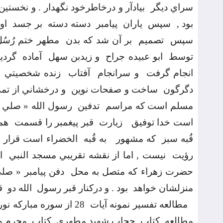
سراي ديگر
بيادآر و درخاطرخود نگهدار . و نخستين
بود ,
سپس
ياران
پيامبر
دسته دسته
بر جسد
او
سپس
تصميم
بر آن شد كه بدن
مطهر ختم رُسُل
توسط
ابو عبيده جراح
و زيدبن سهل
آماده
گردي
انجام گرفت
و سرانجام
آفتاب
زنده شخصيتي
دگرگون
ساخت و صفحات نوين
و درخشاني از تمد
مسلم است كه مراسم
تدفين
رسول الله « صلي ال
است خدا توفيق
زيارت
قبر پيغمبر را قسمت
همه
قُبه سبز
كه مشهور
به قُبه
الخضراء است قرار
رؤيت
نيست , اما از نقشه تقريبي مسجد النبي
ا
حضرت زهراء كه متصل به محل
دفن پيامبر « صلي 
منزلشان خواهد
بود . و دركنار قبر رسول
الله دو
ق
مطالعه تفسير نمونه آيات
28 از سوره مباركه نور
مطالعه
كتاب
حجاب شهيد مطهري ,كتاب
محرم و