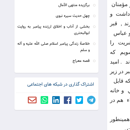
 مؤمنان
برگزیده منتهی الآمال
 داشت
و
چهل حدیث سیره نبوی
د ,
قبر
بخشی از آداب و اخلاق ارزنده پیامبر به روایت
 عباس
ابوالبحتری
ريت
را
خلاصۀ زندگی پیامبر اسلام صلی الله علیه و آله
و سلم
ويم
كه
قصه معراج
د
. اميد
بر در زير
ه قابل
اشتراک گذاری در شبکه های اجتماعی
و خانه
ء
هم در
 همينطور
ت
.