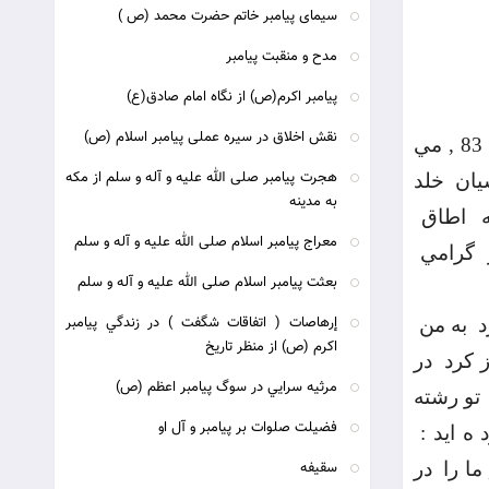
سيماى پيامبر خاتم حضرت محمد (ص )
مدح و منقبت پيامبر
پيامبر اكرم(ص) از نگاه امام صادق(ع)
نقش اخلاق در سيره عملى پيامبر اسلام (ص)
,ص 83 , مي
هجرت پيامبر صلى الله عليه و آله و سلم از مكه
خلد
به مدينه‏
اطاق
معراج پيامبر اسلام صلى الله عليه و آله و سلم‏
گرامي
بعثت پيامبر اسلام صلى الله عليه و آله و سلم‏
إرهاصات ( اتفاقات شگفت ) در زندگي پيامبر
د
به من
اکرم (ص) از منظر تاريخ
ز كرد
در
مرثيه سرايي در سوگ پيامبر اعظم (ص)
تو رشته
فضیلت صلوات بر پیامبر و آل او
ه ايد :
 ما را
در
سقیفه