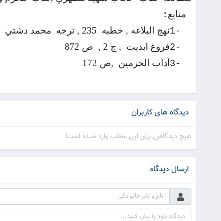
منابع
:
نهج البلاغه , خطبه
235 , ترجه
محمد دشتي
1-
فروغ ابديت
, ج 2 ,
ص 872
2-
آداب الحرمين
,ص 172
3-
دیدگاه های کاربران
هیچ دیدگاهی برای این مطلب وارد نشده است!
ارسال دیدگاه