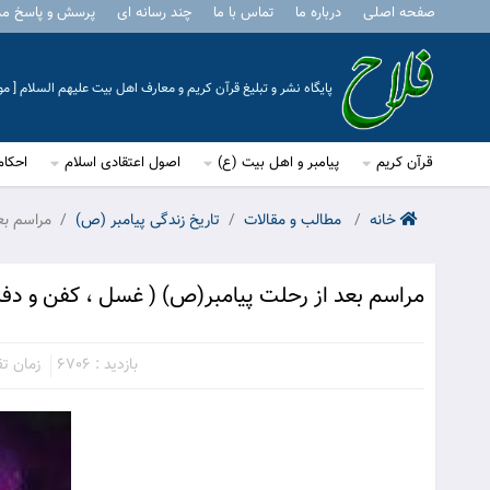
صفحه اصلی
درباره ما
تماس با ما
چند رسانه ای
پرسش و پاسخ م
پایگاه نشر و تبلیغ قرآن کریم و معارف اهل بیت علیهم السلام [ 
قرآن کریم
پیامبر و اهل بیت (ع)
اصول اعتقادی اسلام
احکام
خانه
مطالب و مقالات
تاریخ زندگی پیامبر (ص)
مراسم بع
مراسم بعد از رحلت پيامبر(ص) ( غسل ، كفن و دفن
بازدید : 6706
زمان تقری