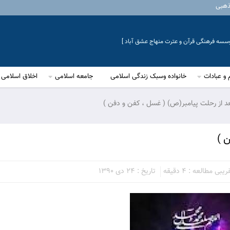
ذهبی
موسسه فرهنگی قرآن و عترت منهاج عشق آباد ]
 و عبادات
خانواده وسبک زندگی اسلامی
جامعه اسلامی
اخلاق اسلامی
د از رحلت پيامبر(ص) ( غسل ، كفن و دفن )
 )
بی مطالعه : 4 دقیقه
تاریخ : 24 دی 1390