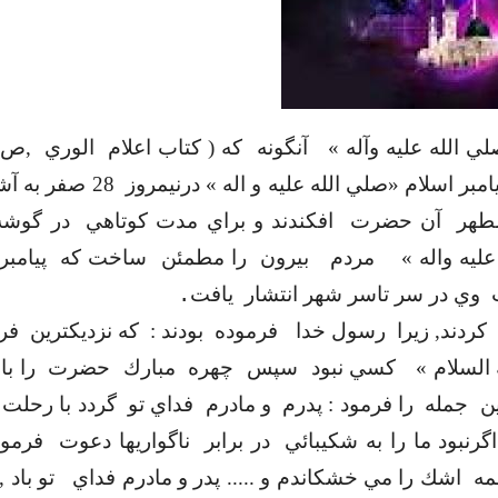
ي الله عليه وآله »
آنگونه
كه ( كتاب اعلام
الوري
امبر اسلام «‌صلي الله عليه و اله » درنيمروز
28 صفر به آشيان
طهر
آن حضرت
افكندند و براي مدت كوتاهي
در گوشه
عليه واله »
مردم
بيرون
را مطمئن
ساخت كه
پيامبر
وي در سر تاسر شهر انتشار
يافت
.
كردند, زيرا
رسول خدا
فرموده
بودند :
كه نزديكترين
فر
السلام »
كسي نبود
سپس
چهره
مبارك
حضرت
را با
ين
جمله
را فرمود : پدرم
و مادرم
فداي تو
گردد با رحلت
اگرنبود ما را به شكيبائي
در برابر
ناگواريها دعوت
فرمود 
ه
اشك را مي خشكاندم و ..... پدر و مادرم فداي
تو باد ,