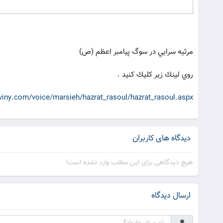
مرثيه سرايي در سوگ پيامبر اعظم (ص)
روي لينك زير كليك كنيد .
viny.com/voice/marsieh/hazrat_rasoul/hazrat_rasoul.aspx
دیدگاه های کاربران
هیچ دیدگاهی برای این مطلب وارد نشده است!
ارسال دیدگاه