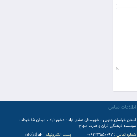
اطلاعات تماس
استان خراسان جنوبی ، شهرستان عشق آباد - عشق آباد ، میدان 15 خرداد ،
موسسه فرهنگی قرآن و عترت منهاج
شماره تماس :
09133550097-
پست الکترونیک :
info[at] al-