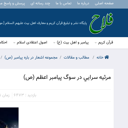
صفحه اصلی
درباره ما
تماس با ما
چند رسانه ای
پرسش و پاسخ م
پایگاه نشر و تبلیغ قرآن کریم و معارف اهل بیت علیهم السلام [ 
قرآن کریم
پیامبر و اهل بیت (ع)
اصول اعتقادی اسلام
احکام
خانه
مطالب و مقالات
مجموعه اشعار در باره پیامبر (ص)
مرثيه سرايي در سوگ پيامبر اعظم (ص)
بازدید : 6473
زمان تقر