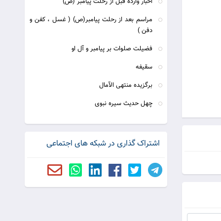
اخبار وارده قبل از رحلت پيامبر (ص)
مراسم بعد از رحلت پيامبر(ص) ( غسل ، كفن و
دفن )
فضیلت صلوات بر پیامبر و آل او
سقیفه
برگزیده منتهی الآمال
چهل حدیث سیره نبوی
اشتراک گذاری در شبکه های اجتماعی