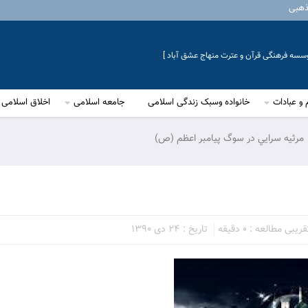
ذهبی
موسسه فرهنگی قرآن و عترت منهاج عشق آباد ]
 و عبادات
خانواده وسبک زندگی اسلامی
جامعه اسلامی
اخلاق اسلامی
مرثيه سرايي در سوگ پيامبر اعظم (ص)
یبی مطالعه : 0 دقیقه
تاریخ : 24 دی 1390