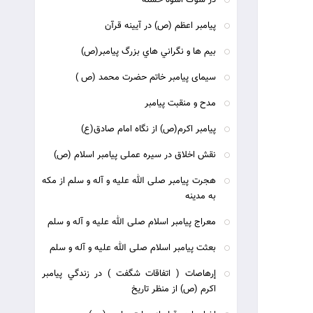
در سوگ اسوه حسنه
پیامبر اعظم (ص) در آیینه قرآن
بيم ها و نگراني هاي بزرگ پيامبر(ص)
سيماى پيامبر خاتم حضرت محمد (ص )
مدح و منقبت پيامبر
پيامبر اكرم(ص) از نگاه امام صادق(ع)
نقش اخلاق در سيره عملى پيامبر اسلام (ص)
هجرت پيامبر صلى الله عليه و آله و سلم از مكه
به مدينه‏
معراج پيامبر اسلام صلى الله عليه و آله و سلم‏
بعثت پيامبر اسلام صلى الله عليه و آله و سلم‏
إرهاصات ( اتفاقات شگفت ) در زندگي پيامبر
اکرم (ص) از منظر تاريخ