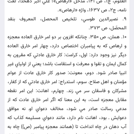
العلوم، ج1، ص 141، مدخل «ارهاص»؛ علي اکبر دهخدا، لغت
نامه، ج2، ص 1637، واژه «ارهاص».
9. نصيرالدين طوسي، تلخيص المحصل، المعروف بنقد
المحصّل، ص 373.
10. همان، ص 350. چنانکه افزون بر دو امر خارق العاده معجزه
و ارهاص که به پيامبران اختصاص دارد، چهار امر خارق العاده
ديگر نيز وجود دارد: اول، کرامت: کار خارق عادتي که مقرون به
کمال ايمان و تقوا و معرفت و استقامت باشد؛ يعني از اولياي غير
انبيا صادر شود. دوم، معونت: صدور کار خارق عادت از عوام
مؤمنان و اهل صلاح. سوم، استدراج: امر خارق عادتي که از کفار،
مشرکان و فاسقان سر مي زند. چهارم، اهانت: اين امر نقطه
مقابل معجزه است، به اين معنا که اگر امر خارق عادت که از
مدعي رسالت صادر مي شود، مخالف دعواي اوـ نه موافق
دعوايش ـ بود، اهانت نام دارد، مانند دعواي مسليمه کذاب که
آب دهان در چاه انداخت تا (همانند معجزه پيامبر (ص)) چاه به