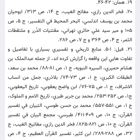
19. همان: 42-46.
20. فخر الدين رازي، مفاتح الغيب، ج 14، ص 313/ ابوحيان
محمد بن يوسف اندلسي، البحر المحيط في التفسير، ج 5، ص
105 و مير سيد علي حائري تهراني، مقتنيات الدُرر و ملتقطات
الثمر، ج 4، ص 364 و ج 7، ص 286.
21. فيل: 1-5. منابع تاريخي و تفسيري بسياري با تفاصيل و
تفاوت هايي اين واقعه را گزارش کرده اند، از جمله عبدالملک بن
هشام حميري، السيره النبويه، ج 1، ص 81-88/ محمد بن سعد،
الطبقات الکبري، ج 1، ص 73-74/ بلاذري، جمل من انساب
الاشراف، ج 1، ص 75-76/ ابن واضح يعقوبي، تاريخ اليعقوبي،
ج1، ص 252-253/ محمد بن جرير طبري، تاريخ الامم و الملوک،
ج 1، ص 551-557/ محمد بن حسن طوسي، التبيان في تفسير
القرآن، ج 10، ص 409-411/ طبرسي، مجمع البيان في تفسير
القرآن، ج 10، ص 821-825/ فخر الدين رازي، مفاتيح الغيب، ج
32، ص 288-289/ ابن کثير، تفسير القرآن العظيم، ج 4، ص