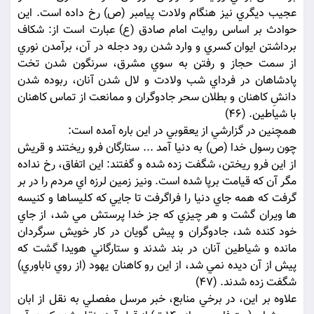
عجيب ديگري نيز هنگام ولادت پيامبر (ص) رخ داده است. اين
حوادث بر اساس روايت امام صادق (ع) عبارت است از: شکاف
برداشتن ايوان کسري و وارد شدن رود دجله در آن، برآمدن نوري
از سمت حجاز و رفتن به سوي مشرق، سرنگون شدن تخت
پادشاهان در فرداي شب ولادت و لال شدن آنان، ربوده شدن
دانشِ کاهنان و بطلان سحر جادوگران و ممانعت از تماس کاهنان
با شياطين. (46)
همچنين در گزارشي از يعقوبي در اين باره آمده است:
چون رسول خدا (ص) به دنيا آمد ... ستارگان فرو ريختند و قريش
از اين فرو ريختن، شگفت زده شده و گفتند: اين اتفاق، رخ نداده
مگر آن که قيامت برپا شده است. ونيز زمين لرزه اي مردم را در بر
گرفت که همه جاي دنيا را فراگرفت تا جايي که کليساها و کنيسه
ها ويران گشت و هر چيزي که جز خدا پرستش مي شد، از جاي
خود کنده شد، جادوگران و پيش گويان در کار خويش سرگردان
مانده و شياطين آنان در بند شدند و ستارگاني هويدا گشت که
پيش از آن ديده نمي شد، از اين رو کاهنان يهود (از روي ناباوري)
شگفت زده شدند. (47)
علاوه بر اين، در برخي منابع، خبر مرسل مفصلي به نقل از ابان