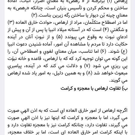
إرهاص (1) برگرفته از « رَهص» به معناي اصرار، اثبات، آماده
ساختن و محکم کردن و تأسيس بنيان است، چنانکه «رِهص» به
معناي چينه بُن ديوار يا ساختن رگه زيرين بناست.(2)
اما در اصطلاح متکلّمان، مراد از ارهاص، حوادث خارق العاده (3)
و شگفتي (4) است که در آستانه ميلاد انبيا يا پس از آن و پيش از
ادعاي نبوت به وقوع مي پيوندد (5) و از نبوتِ آنان در آينده
حکايت دارد تا مردم با مشاهده آن امور، آماده شنيدن دعوت انبيا
(ع) شوند. (6) اما تناسب، ميان معناي لغوي و اصطلاحي آن، را
اين گونه مي توان توجيه کرد که که با ارهاص، قاعده و خانه نبوّت
پي ريزي مي شود (7) و دلالت مي کند که در آينده، پيامبري
مبعوث خواهد شد (8) و به همين دليل، به امور ياد شده ارهاص
مي گويند.
ب) تفاوت ارهاص با معجزه و کرامت
اگرچه ارهاص از امور خارق العاده اي است که به اذن الهي صورت
مي گيرد، اما با معجزه و کرامت که اينها نيز با اذن الهي صورت
مي گيرند، تفاوت دارد، چنانکه کرامت نيز با معجزه تفاوت دارد و
با اينکه کرامت امر خارق العاده اي است، اما بر خلاف معجزه،