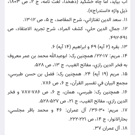
آب بيايد، اما چاه خشکيد (دهخدا، لغت نامه، ج 2، ص 1803،
ذيل واژه «استدراج»).
11. سعد الدين تفتازاني، شرح المقاصد، ج 5، ص 12-13.
12. جمال الدين حلي، کشف المراد، شرح تجريد الاعتقاد، ص
491-492.
13. بقره (2 آيه) 49 و ابراهيم (14 آيه) 6.
14. مريم: 17-22/ همچنين رک: ابوعبدالله محمد بن عمر معروف
به فخر الدين رازي، مفاتح الغيب، ج 13، ص 528.
15. مريم (19 آيه) 24. همچنين رک: فضل بن حسن طبرسي،
مجمع البيان في تفسير القرآن، ج 6، ص 786.
16. همچنين رک: طبرسي، همان، ج 6، ص 786-787 و فخر
الدين رازي، مفاتح الغيب، ج 21، ص 527-528.
17. مريم: 30-36/ آل عمران: 46 و محمد باقر مجلسي،
بحارالانوار، ج 14، ص 221-222.
18. آل عمران 37.