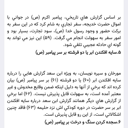
بر اساس گزارش هاي تاريخي، پيامبر اکرم (ص) در جواني با
اموال حضرت خديجه، سفر تجاري به شام کرد که در اين سفر به
برکت حضور و وجود رسول خدا (ص)، سود تجارت، بسيار بود و
امور سفر به سهولت انجام مي گرفت. (59) اين نيز مي تواند به
گونه اي حادثه عجيبي تلقي شود.
5.سايه افکندن ابر يا دو فرشته بر سر پيامبر (ص)
مورخان و سيره نويسان، به ويژه ابن سعد گزارش هايي را درباره
سايه افکندن ابر (60) يا دو فرشته (61) بر سر پيامبر (ص) بيان
کرده اند که برخي از آنها به دليل اينکه ضمن وقايع مخدوش و غير
معتبر آمده است، به سهولت قابل پذيرش نيست. (62) اما برخي
از گزارش هاي ديگر همانند گزارش ابن سعد درباره سايه افکندن
ابر بر سر حضرت در دوره کودکي اش نزد حليمه (63) فاقد چنين
اشکالاتي است، از اين رو قابل پذيرش است.
6.سجده کردن سنگ و درخت بر پيامبر (ص)