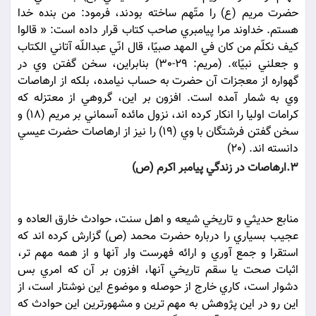
حضرت مريم (ع) را متّهم ساخته بودند، فرمود: من بنده خدا
هستم. خداوند مرا پيامبري صاحب کتاب قرار داده است: « قالوا
کيف نکلّم من کان في المهد صبيّا، قال انّي عبداللّه آتاني الکتاب
و جعلني نبيّا». (مريم: 29-30) بنابراين، سخن گفتن وي در
گهواره از معجزات آن حضرت به حساب نيامده، بلکه از ارهاصات
وي به شمار آمده است. افزون بر اين، گروهي از معتزله که
کرامات اوليا را انکار کرده اند، نزول مائده آسماني بر مريم (18) و
سخن گفتن فرشتگان با وي (19) را نيز از ارهاصات حضرت عيسي
دانسته اند. (20)
3.ارهاصات در زندگي پيامبر اکرم (ص)
منابع حديثي و تاريخي شيعه و اهل سنت، حوادث خارق العاده و
عجيب بسياري را درباره حضرت محمد (ص) گزارش کرده اند که
استقرا و جمع آوري و ارائه فهرست وار آنها و از همه مهم تر،
اثبات صحت يا سقم تاريخي آنها، افزون بر آن که امري بس
دشوار است، کاري خارج از حوصله و موضوع اين نوشتار است، از
اين رو در اين پژوهش به مهم ترين و مشهورترين اين حوادث که