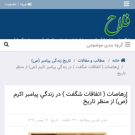
ورود | عضویت
پایگاه نشر و تبلیغ قرآن کریم و معارف اهل بیت علیهم السلام [ موسسه فرهنگی قرآن و
عترت منهاج عشق آباد ]
گروه بندی موضوعی
خانه
مطالب و مقالات
تاریخ زندگی پیامبر (ص)
إرهاصات ( اتفاقات شگفت ) در زندگي پيامبر اکرم (ص) از منظر
تاريخ
إرهاصات ( اتفاقات شگفت ) در زندگي پيامبر اکرم
(ص) از منظر تاريخ
زمان تقریبی مطالعه : 39 دقیقه
تاریخ : 19 بهمن 1390