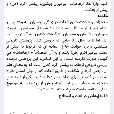
کليد واژه ها: ارهاصات، پيامبران پيشين، پيامبر اکرم (ص) و
پيش از بعثت.
مقدمه
معجزات و حوادث خارق العاده در زندگي پيامبران، به ويژه پيامبر
اعظم (ص)، از مسائلي است که انديشمندان مسلمان، به ويژه
مورخان، متکلمان و مفسران، از گذشته تاکنون، به آن توجه کرده
اند. اما تا به حال ـ تا جايي که بررسي شد ـ پژوهش تاريخيِ
مستقلي درباره حوادث خارق العاده اي که مربوط به پيش از
بعثت پيامبر اکرم (ص) باشد و به آن اصطلاحاً « ارهاصات» مي
گويند، صورت نگرفته است. بر اين اساس، اين پژوهش درصدد
بررسي تاريخيِ ارهاصات پيامبر اکرم (ص) است که به معناي عام
آن، يعني کارهاي شگفت و خارق العاده که از توان انسان خارج
است و بر فضيلتي براي صاحب آن دلالت دارد، يکي از گونه هاي
معجزه به حساب مي آيد. البته پيش از پرداختن به موضوع
اصلي، مناسب است به چند نکته، اشاره شود:
الف) إرهاص در لغت و اصطلاح