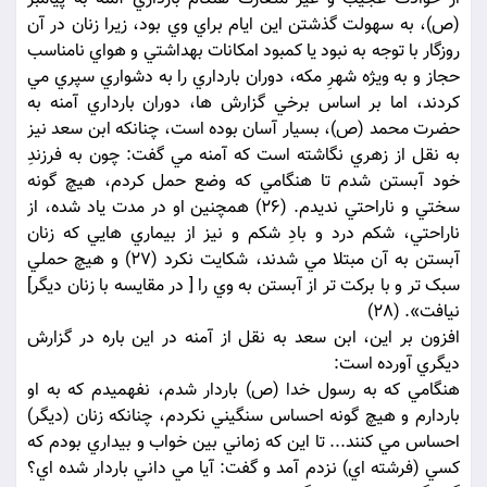
(ص)، به سهولت گذشتن اين ايام براي وي بود، زيرا زنان در آن
روزگار با توجه به نبود يا کمبود امکانات بهداشتي و هواي نامناسب
حجاز و به ويژه شهرِ مکه، دوران بارداري را به دشواري سپري مي
کردند، اما بر اساس برخي گزارش ها، دوران بارداري آمنه به
حضرت محمد (ص)، بسيار آسان بوده است، چنانکه ابن سعد نيز
به نقل از زهري نگاشته است که آمنه مي گفت: چون به فرزندِ
خود آبستن شدم تا هنگامي که وضع حمل کردم، هيچ گونه
سختي و ناراحتي نديدم. (26) همچنين او در مدت ياد شده، از
ناراحتي، شکم درد و بادِ شکم و نيز از بيماري هايي که زنان
آبستن به آن مبتلا مي شدند، شکايت نکرد (27) و هيچ حملي
سبک تر و با برکت تر از آبستن به وي را [ در مقايسه با زنان ديگر]
نيافت». (28)
افزون بر اين، ابن سعد به نقل از آمنه در اين باره در گزارش
ديگري آورده است:
هنگامي که به رسول خدا (ص) باردار شدم، نفهميدم که به او
باردارم و هيچ گونه احساس سنگيني نکردم، چنانکه زنان (ديگر)
احساس مي کنند... تا اين که زماني بين خواب و بيداري بودم که
کسي (فرشته اي) نزدم آمد و گفت: آيا مي داني باردار شده اي؟