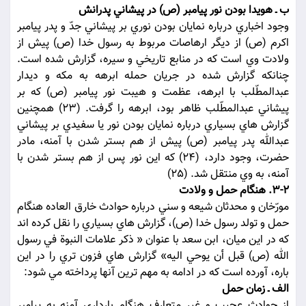
ب ـ هويدا بودن نور پيامبر (ص) در پيشاني پدرانش
وجود اخباري درباره نمايان بودن نوري بر پيشاني جدّ و پدر پيامبر
اکرم (ص) از ديگر ارهاصات مربوط به رسول خدا (ص) پيش از
ولادت وي است که در منابع تاريخي و سيره، گزارش شده است.
چنانکه گزارش شده در جريان حمله ابرهه به مکه و ديدار
عبدالمطّلب با ابرهه، عظمت و هيبت نور پيامبر (ص) که بر
پيشاني عبدالمطّلب ظاهر بود، ابرهه را گرفت. (23) همچنين
گزارش هاي بسياري درباره نمايان بودن نور يا سفيدي بر پيشاني
عبدالله پدر پيامبر (ص) پيش از هم بستر شدن با آمنه، مادر
حضرت، وجود دارد، (24) که اين نور پس از هم بستر شدن با
آمنه، به وي منتقل شد. (25)
3-2. هنگام حمل و ولادت
مورّخان و محدثان شيعه و سني درباره حوادث خارق العاده هنگام
حمل و تولد رسول خدا (ص)، گزارش هاي بسياري را نقل کرده اند
که در اين ميان، ابن سعد با عنوان « ذکر علامات النبوة في رسول
الله (ص) قبل أن يوحي اليه» گزارش هاي فزون تري را در اين
باره، آورده است که در ادامه به مهم ترين آنها پرداخته مي شود:
الف ـ زمان حمل
از حوادث عجيب و غير متعارف هنگام بارداري آمنه به پيامبر