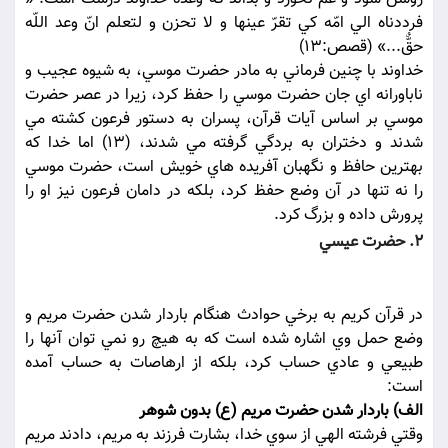
فرددناه الي امّه کي تقرّ عينها و لا تحزن و لتعلم انّ وعد اللّه
حقٌّ...» (قصص:13)
خداوند با چنين فرماني به مادر حضرت موسي، به شيوه عجيب و
ناباورانه اي جان حضرت موسي را حفظ کرد، زيرا در عصر حضرت
موسي بر اساس آيات قرآن، پسران به دستور فرعون کشته مي
شدند و دختران به بردگي گرفته مي شدند، (13) اما خدا که
بهترين حافظ و نگهبان آفريده هاي خويش است، حضرت موسي
را نه تنها در آن وضع حفظ کرد، بلکه در دامان فرعون نيز او را
پرورش داده و بزرگ کرد.
2. حضرت عيسي
در قرآن کريم به برخي حوادث هنگام باردار شدن حضرت مريم و
وضع حمل وي اشاره شده است که به هيچ رو نمي توان آنها را
طبيعي و عادي حساب کرد، بلکه از ارهاصات به حساب آمده
است:
الف) باردار شدن حضرت مريم (ع) بدون شوهر
وقتي فرشته الهي از سوي خدا، بشارت فرزند به مريم، دادند مريم