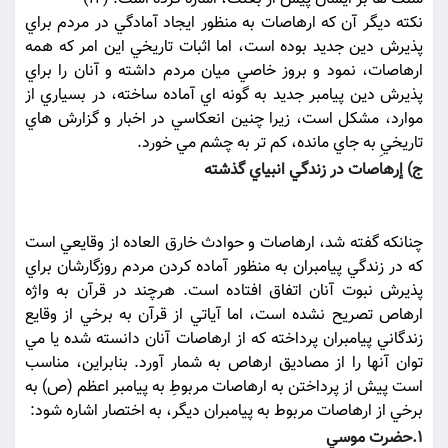
نکته ديگر آن که ارهاصات به منظور ايجاد آمادگي در مردم براي
پذيرش دين جديد بوده است، اما اثبات تاريخي اين امر که همه
ارهاصات، نمود و بروز خاصي ميان مردم داشته و آنان را براي
پذيرش دين پيامبر جديد به گونه اي آماده ساخته، در بسياري از
موارد، مشکل است، زيرا چنين انعکاسي در اخبار و گزارش هاي
تاريخيِ به جاي مانده، کم تر به چشم مي خورد.
ج) إرهاصات در زندگي انبياي گذشته
چنانکه گفته شد، ارهاصات و حوادث خارق العاده از وقايعي است
که در زندگي پيامبران به منظور آماده کردن مردم روزگارشان براي
پذيرش نبوت آنان اتفاق افتاده است. هرچند در قرآن به واژه
ارهاص تصريح نشده است، اما آياتي از قرآن به برخي از وقايع
زندگاني پيامبران پرداخته که از ارهاصات آنان دانسته شده يا مي
توان آنها را از مصاديق ارهاص به شمار آورد. بنابراين، مناسب
است پيش از پرداختن به ارهاصات مربوطِ به پيامبر اعظم (ص) به
برخي از ارهاصات مربوط به پيامبران ديگر، به اختصار اشاره شود:
1.حضرت موسي