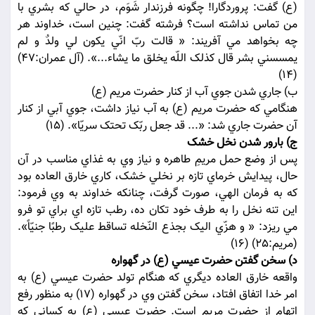
(ع) گفت: پروردگارا! چگونه فرزندار شَوَم، در حالي که بشري با
من تماس نداشته است؟ فرشته گفت: چنين است، خداوند هر
چه بخواهد مي آفريند: « قالت ربّ انّي يکون لي ولدٌ و لم
يمسسني بشر قال کذلک اللّه يخلق ما يشاء...». (آل عمران:47)
(14)
ب) جاري شدن جوي آب از کنار حضرت مريم (ع)
هنگامي که حضرت مريم (ع) به آب نياز داشت، جوي آبي از کنار
آن حضرت جاري شد: «... قد جعل ربّک تحتک سريّا». (15)
ج) بارور شدن نخل خشک
پس از وضع حمل مريمِ طاهره و نياز وي به غذاي مناسب در آن
حال، پيدايش خرماي تازه بر نخلي خشک، کاري خارق العاده بود
که به فرمان الهي، صورت گرفت، چنانکه خداوند به وي فرمود:
اين تنه نخل را به طرف خود تکان ده، رطب تازه اي براي تو فرو
مي ريزد: « و هزّي اليک بجذع النّخله تساقط عليک رطبًا جنيّاً».
(مريم:25) (16)
د) سخن گفتن حضرت عيسي (ع) در گهواره
واقعه خارق العاده ديگري که هنگام تولد حضرت عيسي (ع) به
امر خدا اتفاق افتاد، سخن گفتن وي در گهواره (17) به منظور رفع
اتهام از حضرت مريم است. حضرت عيسي (ع) به کساني که