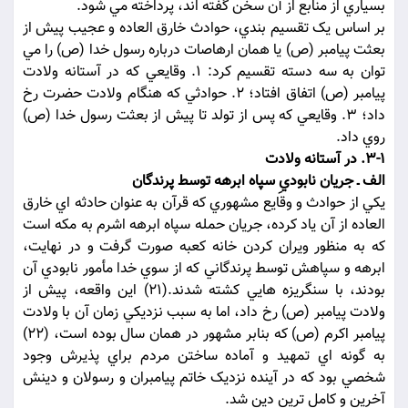
بسياري از منابع از آن سخن گفته اند، پرداخته مي شود.
بر اساس يک تقسيم بندي، حوادث خارق العاده و عجيب پيش از
بعثت پيامبر (ص) يا همان ارهاصات درباره رسول خدا (ص) را مي
توان به سه دسته تقسيم کرد: 1. وقايعي که در آستانه ولادت
پيامبر (ص) اتفاق افتاد؛ 2. حوادثي که هنگام ولادت حضرت رخ
داد؛ 3. وقايعي که پس از تولد تا پيش از بعثت رسول خدا (ص)
روي داد.
3-1. در آستانه ولادت
الف ـ جريان نابوديِ سپاه ابرهه توسط پرندگان
يکي از حوادث و وقايع مشهوري که قرآن به عنوان حادثه اي خارق
العاده از آن ياد کرده، جريان حمله سپاه ابرهه اشرم به مکه است
که به منظور ويران کردن خانه کعبه صورت گرفت و در نهايت،
ابرهه و سپاهش توسط پرندگاني که از سوي خدا مأمور نابودي آن
بودند، با سنگريزه هايي کشته شدند.(21) اين واقعه، پيش از
ولادت پيامبر (ص) رخ داد، اما به سبب نزديکي زمان آن با ولادت
پيامبر اکرم (ص) که بنابر مشهور در همان سال بوده است، (22)
به گونه اي تمهيد و آماده ساختن مردم براي پذيرش وجود
شخصي بود که در آينده نزديک خاتم پيامبران و رسولان و دينش
آخرين و کامل ترين دين شد.