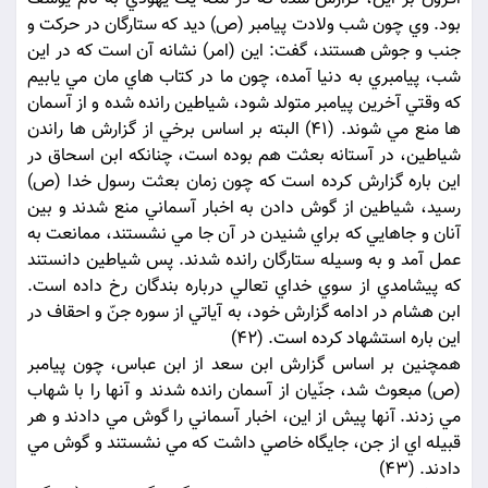
بود. وي چون شب ولادت پيامبر (ص) ديد که ستارگان در حرکت و
جنب و جوش هستند، گفت: اين (امر) نشانه آن است که در اين
شب، پيامبري به دنيا آمده، چون ما در کتاب هاي مان مي يابيم
که وقتي آخرين پيامبر متولد شود، شياطين رانده شده و از آسمان
ها منع مي شوند. (41) البته بر اساس برخي از گزارش ها راندن
شياطين، در آستانه بعثت هم بوده است، چنانکه ابن اسحاق در
اين باره گزارش کرده است که چون زمان بعثت رسول خدا (ص)
رسيد، شياطين از گوش دادن به اخبار آسماني منع شدند و بين
آنان و جاهايي که براي شنيدن در آن جا مي نشستند، ممانعت به
عمل آمد و به وسيله ستارگان رانده شدند. پس شياطين دانستند
که پيشامدي از سوي خداي تعالي درباره بندگان رخ داده است.
ابن هشام در ادامه گزارش خود، به آياتي از سوره جنّ و احقاف در
اين باره استشهاد کرده است. (42)
همچنين بر اساس گزارش ابن سعد از ابن عباس، چون پيامبر
(ص) مبعوث شد، جنّيان از آسمان رانده شدند و آنها را با شهاب
مي زدند. آنها پيش از اين، اخبار آسماني را گوش مي دادند و هر
قبيله اي از جن، جايگاه خاصي داشت که مي نشستند و گوش مي
دادند. (43)