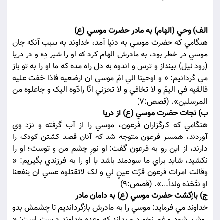
الف) وحي (الهام) به مادر حضرت موسي (ع)
هنگامي که حضرت موسي به دنيا آمد، خداوند به سبب آنکه جان
موسي در خطر بود، به مادرش الهام کرد که او را شير دِه و در دريا
(رود نيل) بينداز و ترس و اندوه به دل راه مده که ما او را به تو باز
مي گردانيم: « و اوحينا الي امّ موسي ان ارضعيه فاذا خفت عليه
فالقيه في اليمّ و لا تخافي و لا تحزني انّا رادّوه اليک و جاعلوه من
المرسلين». (قصص:7)
ب) نجات حضرت موسي (ع) از دريا
هنگامي که کارگزاران فرعون، موسي را از آب گرفته و نزد وي
آوردند، همسر فرعون متوجه شد که آنان قصد کشتن کودک را
دارند، از اين رو به فرعون گفت: او نورِ چشم من و توست؛ او را
نکشيد، شايد براي ما سودمند باشد يا او را به فرزندي بگيريم: «
وقالت امرات فرعون قرّت عينٍ لي و لک لاتقتلوه عسي ان ينفعنا
او نتّخذه ولداً...». (قصص:9)
ج) بازگشت حضرت موسي (ع) به دامان مادر
خداوند مي فرمايد: موسي را به مادرش بازگردانديم تا چشمش بدو
روشن شود و غم نخورد و بداند که وعده خداوند درست است: «