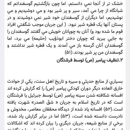
خشک تر از آنجا نمي دانستم. اما چون بازگشتيم گوسفندانم که
شبانگاه از چرا مي آمد، سير و پر شير بود و مي دوشيديم و مي
نوشيديم، اما ديگران از گوسفندان خود شير نمي دوشيدند و در
پستان آنها يک قطره شير نبود. ( اين جريان موجب شگفتي افراد
قوم ما شده بود و) آنان به چوپانان خويش مي گفتند گوسفندان را
به جايي ببريد که چوپان دختر ابوذؤيب (حليمه) مي برد، اما
گوسفندان آنان گرسنه باز مي آمدند و يک قطره شير نداشتند و
گوسفندان من پر شير بودند.(51)
2.تنظيف پيامبر (ص) توسط فرشتگان
بسياري از منابع حديثي و سيره و تاريخ اهل سنت، يکي از حوادث
خارق العاده ديگرِ دوران کودکي پيامبر (ص) را که گزارش کرده اند
افسانه شکافته شدن سينه پيامبر (ص) توسط جبرئيل يا فرشتگان
است که در تاريخ اسلام به جريان « شقّ الصدر» شهرت يافته
است.(52) افسانه ياد شده از ديدگاه محققان معاصر، مخدوش و
نادرست دانسته شده است، (53) اما در برابر گزارش ياد شده،
برخي از منابع شيعه، جريان ديگري را بيان کرده اند که اشکالات