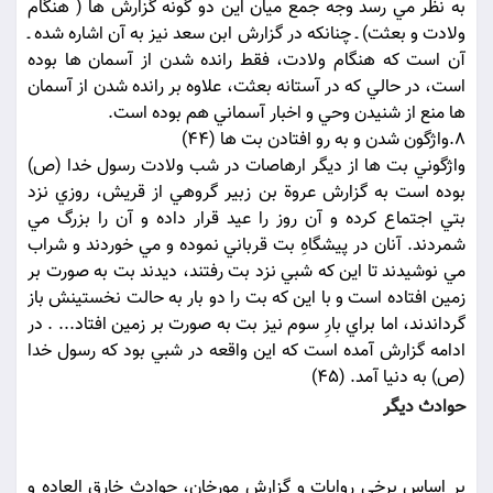
به نظر مي رسد وجه جمع ميان اين دو گونه گزارش ها ( هنگام
ولادت و بعثت) ـ چنانکه در گزارش ابن سعد نيز به آن اشاره شده ـ
آن است که هنگام ولادت، فقط رانده شدن از آسمان ها بوده
است، در حالي که در آستانه بعثت، علاوه بر رانده شدن از آسمان
ها منع از شنيدن وحي و اخبار آسماني هم بوده است.
8.واژگون شدن و به رو افتادن بت ها (44)
واژگوني بت ها از ديگر ارهاصات در شب ولادت رسول خدا (ص)
بوده است به گزارش عروة بن زبير گروهي از قريش، روزي نزد
بتي اجتماع کرده و آن روز را عيد قرار داده و آن را بزرگ مي
شمردند. آنان در پيشگاهِ بت قرباني نموده و مي خوردند و شراب
مي نوشيدند تا اين که شبي نزد بت رفتند، ديدند بت به صورت بر
زمين افتاده است و با اين که بت را دو بار به حالت نخستينش باز
گرداندند، اما براي بارِ سوم نيز بت به صورت بر زمين افتاد... . در
ادامه گزارش آمده است که اين واقعه در شبي بود که رسول خدا
(ص) به دنيا آمد. (45)
حوادث ديگر
بر اساس برخي روايات و گزارش مورخان، حوادث خارق العاده و