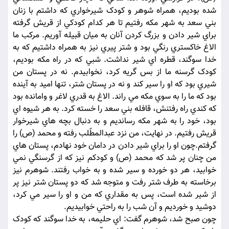
شده بوديم، همراه شوهر و کودک شيرخواري که داشتم با زنان
بني سعد به شهر مکه رفتيم تا هر کدام کودکي از قريش گرفته
براي شير دادن و بزرگ کردن آنان به ميان قبيله آوريم. مرکب ما
الاغ خاکستري رنگي بود و شتر پيري نيز به همراه داشتيم که به
خدا سوگند، قطره اي شير نداشت. شبي که در راه مکه بوديم،
کودک گرسنه ما از بس گريه کرد، نخوابيدم. نه در پستان من
شيري بود که او را سير کند و نه در پستان شتر، تنها اميد به آينده
بود که ما را به سوي مکه مي راند. الاغ به قدري لاغر و وامانده بود
که کندي راه رفتنش، قافله بني سعد را خسته کرد. به هر شيوه اي
بود، خود را به شهر مکه رسانديم و به دنبال بچه هاي شيرخوار
قريش رفتيم. در نهايت، من نزد عبدالمطّلب رفته و محمد (ص) را
گرفتم.چون او را براي شير دادن در دامان خود نهادم، پستان هاي
من چنان پر شد که محمد (ص) و کودکم نيز که از گرسنگي نمي
خوابيد، هر دو خورده و سير شده و به خواب رفتند. شوهرم نيز
برخاسته به طرف شتر رفت و متوجه شد که دو پستان شتر نيز پر
از شير شده است، پس به مقداري که من و او را سير مي کرد،
دوشيد و خورديم و آن شب را به راحتي خوابيديم.
چون صبح شد، شوهرم گفت: اي حليمه، به خدا سوگند که کودک