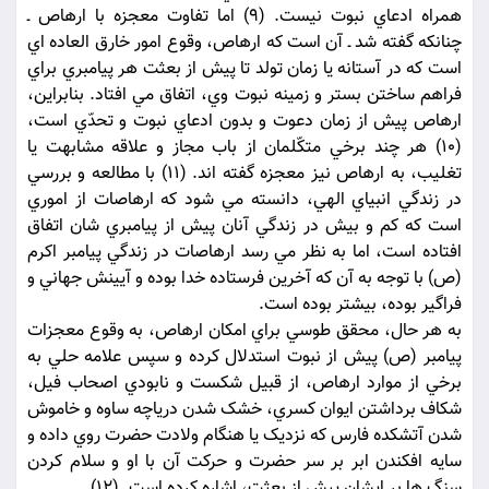
همراه ادعاي نبوت نيست. (9) اما تفاوت معجزه با ارهاص ـ
چنانکه گفته شد ـ آن است که ارهاص، وقوع امور خارق العاده اي
است که در آستانه يا زمان تولد تا پيش از بعثت هر پيامبري براي
فراهم ساختن بستر و زمينه نبوت وي، اتفاق مي افتاد. بنابراين،
ارهاص پيش از زمان دعوت و بدون ادعاي نبوت و تحدّي است،
(10) هر چند برخي متکّلمان از باب مجاز و علاقه مشابهت يا
تغليب، به ارهاص نيز معجزه گفته اند. (11) با مطالعه و بررسي
در زندگي انبياي الهي، دانسته مي شود که ارهاصات از اموري
است که کم و بيش در زندگي آنان پيش از پيامبري شان اتفاق
افتاده است، اما به نظر مي رسد ارهاصات در زندگي پيامبر اکرم
(ص) با توجه به آن که آخرين فرستاده خدا بوده و آيينش جهاني و
فراگير بوده، بيشتر بوده است.
به هر حال، محقق طوسي براي امکان ارهاص، به وقوع معجزات
پيامبر (ص) پيش از نبوت استدلال کرده و سپس علامه حلي به
برخي از موارد ارهاص، از قبيل شکست و نابودي اصحاب فيل،
شکاف برداشتن ايوان کسري، خشک شدن درياچه ساوه و خاموش
شدن آتشکده فارس که نزديک يا هنگام ولادت حضرت روي داده و
سايه افکندن ابر بر سر حضرت و حرکت آن با او و سلام کردن
سنگ ها بر ايشان پيش از بعثت، اشاره کرده است. (12)