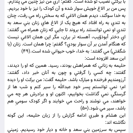
با برکتي نصيب تو شده است. گفتم: آري من نيز چنين مي پندارم.
پس من بر الاغ خويش سوار شده و آن کودک را نيز با خود برديم.
به خدا سوگند، ديدم همان الاغي که به سختي راه مي رفت، چنان
به تندي به راه افتاد که هيچ يک از الاغ هاي زنان بني سعد به
تنديِ او نمي توانستند راه بروند تا جايي که زنانِ همراه مي گفتند:
اي دختر أبوذؤيب، آهسته تر بران، مگر اين همان الاغي نيست
که هنگام آمدن بر آن سوار بودي؟ گفتم: چرا همان است. زنان (با
شگفتي) مي گفتند: به خدا، خوب حيواني شده است.(49)
ابن سعد افزوده است:
حليمه به زناني که همراهش بودند، رسيد. همين که او را ديدند،
گفتند: چه کسي را گرفتي و چون به آنان خبر داد، گفتند:
آرزومنديم فرخنده و مبارک باشد. حليمه گفت: من برکت او را ديده
ام؛ نمي توانستم پسر خود عبدالله را سير کنم و شب ها از
گرسنگي نمي گذاشت بخوابيم، اکنون او و برادرش هر چه مي
خواهند، مي نوشند و راحت مي خوابند و اگر کودک سوميِ هم
باشد، سير مي شود.(50)
ابن هشام و طبري ادامه گزارش را از زبان حليمه، اين گونه
نگاشته اند:
سپس به سرزمين بني سعد و خانه و ديار خود رسيديم. زميني