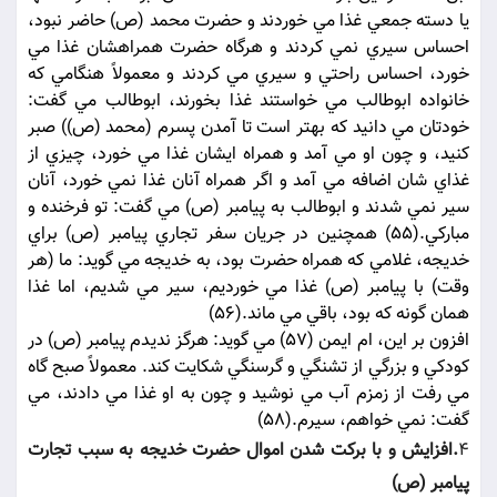
يا دسته جمعي غذا مي خوردند و حضرت محمد (ص) حاضر نبود،
احساس سيري نمي کردند و هرگاه حضرت همراهشان غذا مي
خورد، احساس راحتي و سيري مي کردند و معمولاً هنگامي که
خانواده ابوطالب مي خواستند غذا بخورند، ابوطالب مي گفت:
خودتان مي دانيد که بهتر است تا آمدن پسرم (محمد (ص)) صبر
کنيد، و چون او مي آمد و همراه ايشان غذا مي خورد، چيزي از
غذاي شان اضافه مي آمد و اگر همراه آنان غذا نمي خورد، آنان
سير نمي شدند و ابوطالب به پيامبر (ص) مي گفت: تو فرخنده و
مبارکي.(55) همچنين در جريان سفر تجاري پيامبر (ص) براي
خديجه، غلامي که همراه حضرت بود، به خديجه مي گويد: ما (هر
وقت) با پيامبر (ص) غذا مي خورديم، سير مي شديم، اما غذا
همان گونه که بود، باقي مي ماند.(56)
افزون بر اين، ام ايمن (57) مي گويد: هرگز نديدم پيامبر (ص) در
کودکي و بزرگي از تشنگي و گرسنگي شکايت کند. معمولاً صبح گاه
مي رفت از زمزم آب مي نوشيد و چون به او غذا مي دادند، مي
گفت: نمي خواهم، سيرم.(58)
4
.افزايش و با برکت شدن اموال حضرت خديجه به سبب تجارت
پيامبر (ص)