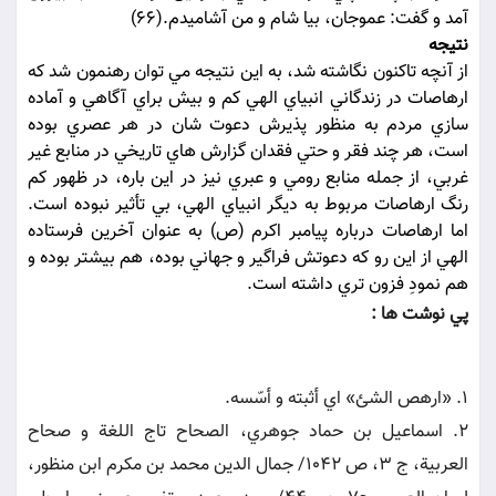
آمد و گفت: عموجان، بيا شام و من آشاميدم.(66)
نتيجه
از آنچه تاکنون نگاشته شد، به اين نتيجه مي توان رهنمون شد که
ارهاصات در زندگاني انبياي الهي کم و بيش براي آگاهي و آماده
سازي مردم به منظور پذيرش دعوت شان در هر عصري بوده
است، هر چند فقر و حتي فقدان گزارش هاي تاريخي در منابع غير
غربي، از جمله منابع رومي و عبري نيز در اين باره، در ظهور کم
رنگ ارهاصات مربوط به ديگر انبياي الهي، بي تأثير نبوده است.
اما ارهاصات درباره پيامبر اکرم (ص) به عنوان آخرين فرستاده
الهي از اين رو که دعوتش فراگير و جهاني بوده، هم بيشتر بوده و
هم نمودِ فزون تري داشته است.
پي نوشت ها :
1. «ارهص الشئ» اي أثبته و أسّسه.
2. اسماعيل بن حماد جوهري، الصحاح تاج اللغة و صحاح
العربية، ج 3، ص 1042/ جمال الدين محمد بن مکرم ابن منظور،