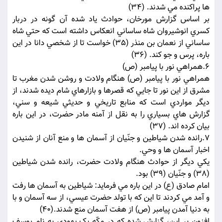
ها پراکنده مي شدند. (34)
بر اساس گزارش مورخان، حوادث ياد شده آن گونه در دربار
کسري انوشيروان شاه ساساني انعکاس داشته است که حتي شاه
ساساني از نعمان بن منذر (35) خواست تا از شخصي دانا در اين
باره، پرس و جو کند. (36)
6.همراهي نور با پيامبر (ص)
همراهي نور با پيامبر (ص) هنگام ولادت و روشن شدن مغرب تا
مشرق از اين نور تا جايي که قصرها و بازارهاي شام ديده شدند، از
ديگر مواردي است که منابع تاريخي و حديثي شيعه و سني،
گزارش هاي بسياري را به نقل از آمنه مادر حضرت، در اين باره
بيان کرده اند. (37)
7.رانده شدن شياطين و جنّيان از آسمان ها و منع آنان از شنيدن
اخبار آسمان ها و وحي.
يکي ديگر از حوادث هنگام ولادت حضرت، رانده شدن شياطين
(38) و جنّيان (39) بود.
امام صادق (ع) در اين باره مي فرمايد: شياطين به آسمان ها رفت
و آمد مي کردند تا اين که با تولد حضرت عيسي، از سه آسمان و با
به دنيا آمدن پيامبر (ص) از هفت آسمان منع شدند.(40)
افزون بر اين، گزارش شده که در مکّه يک يهودي به نام يوسف