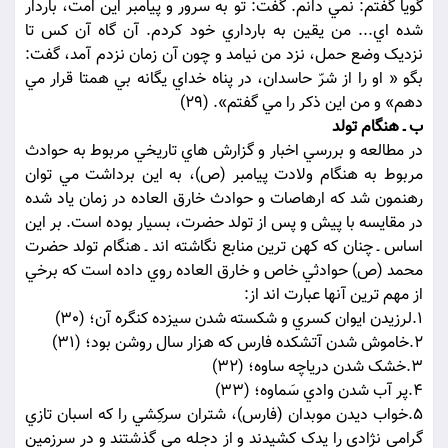
گويا گفتم: نمي دانم. گفت: تو به سرور و پيامبر اين امت، باردار
شده اي... من يقين به بارداري خود کردم. آن گاه آن کس تا
نزديک وضع حمل، نزد من نيامد و چون آن زمان نزدم آمد، گفت:
بگو « او را از شرّ حاسدان، در پناه خداي يگانه بي همتا قرار مي
دهم» و من اين ذکر را مي گفتم». (29)
ب ـ هنگام تولد
در مطالعه و بررسي اخبار و گزارش هاي تاريخي مربوط به حوادث
مربوط به هنگام ولادت پيامبر (ص)، به اين برداشت مي توان
رهنمون شد که ارهاصات و حوادث خارق العاده در زمان ياد شده
در مقايسه با پيش و پس از تولد حضرت، بسيار بوده است. بر اين
اساس ـ چنان که کهن ترين منابع نگاشته اند ـ هنگام تولد حضرت
محمد (ص) حوادثي خاص و خارق العاده روي داده است که برخي
از مهم ترين آنها عبارت اند از:
1.لرزيدن ايوان کسري و شکسته شدن سيزده کنگره آن؛ (30)
2.خاموش شدن آتشکده فارس که هزار سال روشن بود؛ (31)
3.خشک شدن درياچه ساوه؛ (32)
4.پر آب شدن وادي سَماوه؛ (33)
5.خواب ديدن موبدان (فارس)، شتران سرکِشي را که اسبان تازي
گرامي نژادي را يدک کشيدند و از دجله مي گذشتند و در سرزمين