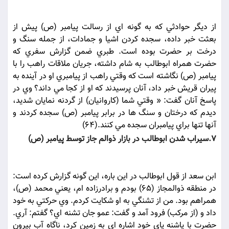
از ديگر حوادثي که به گونه اي از رسالت پيامبر (ص) پيش از
بعثت خبر داده، سجده کردن اشيا و جمادات، از جمله سنگ و
درخت بر حضرت بوده است. طبري ضمن گزارش سفري که
حضرت همراه ابوطالب به شام داشته، جريان ملاقات راهب را با
پيامبر (ص) نگاشته است که وقتي راهب از پيامبري او در آينده به
پيران قريش خبر داد، آنان پرسيدند که او از کجا مي داند؟ وي در
پاسخ آنان گفت: « وقتي شما (کاروانيان) از گردنه نمايان شديد،
ديدم که درختان و سنگ ها در برابر پيامبر (ص) سجده کردند و
آنها تنها براي پيامبران سجده مي کنند.(64)
7.سيراب شدن ابوطالب در بازار ذوالم جاز توسط پيامبر (ص)
ابن سعد از قول ابوطالب در اين باره، اين گونه گزارش کرده است:
در منطقه ذوالمجاز (65) بودم و برادرزاده ام، يعني محمد (ص)،
همراهم بود. من از تشنگي به او شکايت کردم. وي حرکتي به خود
داد و (از مرکب) فرود آمد و گفت: عمو جان تشنه اي؟ گفتم: آري.
حضرت با پاشنه پاي خود اشاره اي به زمين کرد، ناگاه آب بيرون