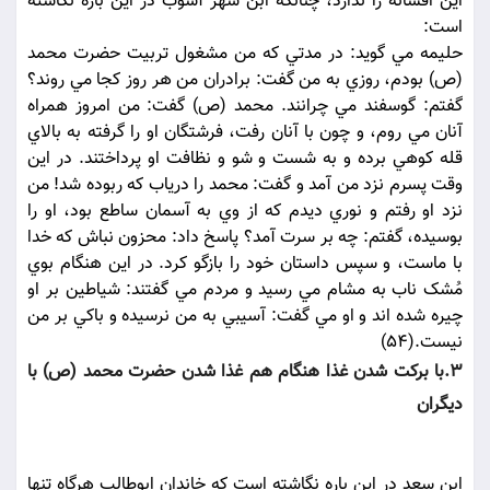
اين افسانه را ندارد، چنانکه ابن شهر آشوب در اين باره نگاشته
است:
حليمه مي گويد: در مدتي که من مشغول تربيت حضرت محمد
(ص) بودم، روزي به من گفت: برادران من هر روز کجا مي روند؟
گفتم: گوسفند مي چرانند. محمد (ص) گفت: من امروز همراه
آنان مي روم، و چون با آنان رفت، فرشتگان او را گرفته به بالاي
قله کوهي برده و به شست و شو و نظافت او پرداختند. در اين
وقت پسرم نزد من آمد و گفت: محمد را درياب که ربوده شد! من
نزد او رفتم و نوري ديدم که از وي به آسمان ساطع بود، او را
بوسيده، گفتم: چه بر سرت آمد؟ پاسخ داد: محزون نباش که خدا
با ماست، و سپس داستان خود را بازگو کرد. در اين هنگام بوي
مُشک ناب به مشام مي رسيد و مردم مي گفتند: شياطين بر او
چيره شده اند و او مي گفت: آسيبي به من نرسيده و باکي بر من
نيست.(54)
3.با برکت شدن غذا هنگام هم غذا شدن حضرت محمد (ص) با
ديگران
ابن سعد در اين باره نگاشته است که خاندان ابوطالب هرگاه تنها