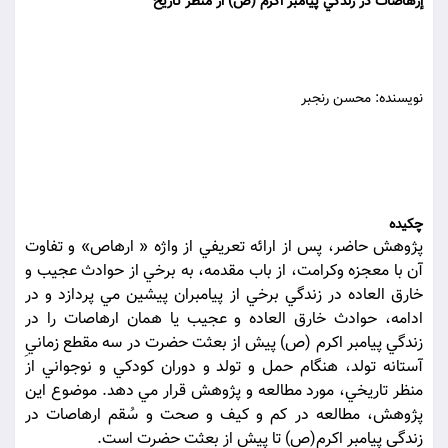
إرهاصات در زندگي پيامبر اکرم (ص) از منظر تاريخ
نويسنده: محسن رنجبر
چکيده
پژوهش حاضر، پس از ارائه تعريفي از واژه « ارهاص» و تفاوت
آن با معجزه وکرامت، از باب مقدمه، به برخي از حوادث عجيب و
خارق العاده در زندگي برخي از پيامبران پيشين مي پردازد و در
ادامه، حوادث خارق العاده و عجيب يا همان ارهاصات را در
زندگي پيامبر اکرم (ص) پيش از بعثت حضرت در سه مقطع زمانيِ
آستانه تولد، هنگام حمل و تولد و دوران کودکي و نوجواني از
منظر تاريخي، مورد مطالعه و پژوهش قرار مي دهد. موضوع اين
پژوهش، مطالعه در کم و کيف و صحت و سُقم ارهاصات در
زندگي پيامبر اکرم(ص) تا پيش از بعثت حضرت است.