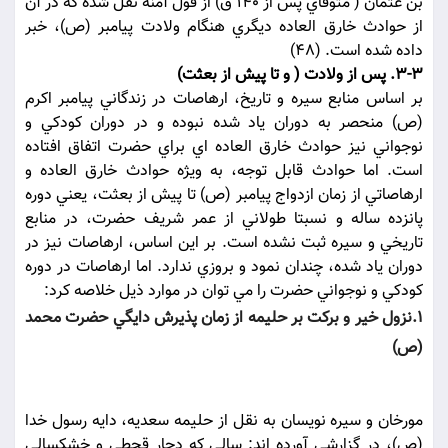
بن عثمان ( متوفاي پس از 140 ق) از قول آمنه نقل شده که در آن
از حوادث خارق العاده ديگري هنگام ولادت پيامبر (ص)، خبر
داده شده است. (48)
3-3. پس از ولادت ( و تا پيش از بعثت)
بر اساس منابع سيره و تاريخ، ارهاصات در زندگاني پيامبر اکرم
(ص) منحصر به دوران ياد شده نبوده و در دوران کودکي و
نوجواني نيز حوادث خارق العاده اي براي حضرت اتفاق افتاده
است. اما حوادث قابل توجه، به ويژه حوادث خارق العاده و
ارهاصاتي از زمان ازدواج پيامبر (ص) تا پيش از بعثت، يعني دوره
پانزده ساله و نسبتا طولاني از عمر شريف حضرت، در منابع
تاريخي و سيره ثبت نشده است. بر اين اساس، ارهاصات نيز در
دوران ياد شده، چندان نمود و بروزي ندارد. اما ارهاصات در دوره
کودکي و نوجواني حضرت را مي توان در موارد ذيل خلاصه کرد:
1.نزول خير و برکت بر حليمه از زمان پذيرش دايگي حضرت محمد
(ص)
مورخان و سيره نويسان به نقل از حليمه سعديه، دايه رسول خدا
(ص)، در گزارشي آورده اند: سالي که دچار قحطي و خشکسالي