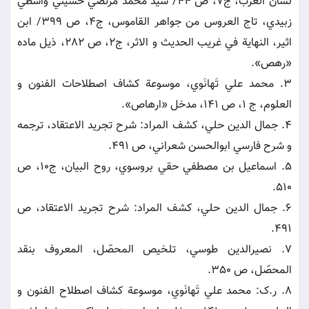
لسان العرب، ج7، ص 44/ سيد محمد مرتضي حسيني واسطي
زبيدي، تاج العروس من جواهر القاموس، ج4، ص 399/ ابن
اثير، النهاية في غريب الحديث و الاثر، ج2، ص 282، ذيل ماده
«رهص».
3. محمد علي تَهانَوي، موسوعة کشاف اصطلاحات الفنون و
العلوم، ج 1، ص 141، مدخل «ارهاص».
4. جمال الدين حلي، کشف المراد: شرح تجريد الاعتقاد، ترجمه
و شرح فارسي ابوالحسن شعراني، ص 491.
5. اسماعيل بن مصطفي حقي بروسوي، روح البيان، ج10، ص
510.
6. جمال الدين حلي، کشف المراد: شرح تجريد الاعتقاد، ص
491.
7. نصيرالدين طوسي، تلخيص المحصّل، المعروف بنقد
المحصّل، ص 350.
8. ر.ک: محمد علي تَهانَوي، موسوعة کشاف اصطلاح الفنون و