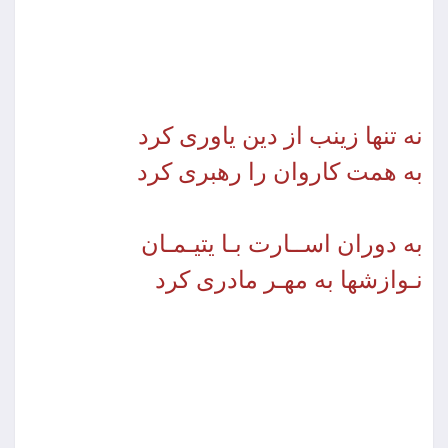
نه تنها زینب از دین یاورى كرد
به همت كاروان را رهبرى كرد
به دوران اســارت بـا یتیـمـان
نـوازش‏ها به مهـر مادرى كرد