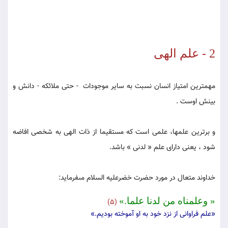
2 - علم الهی
مهمترین امتیاز انسان نسبت ‏به سایر موجودات - حتى ملائكه - دانش و
بینش اوست .
و برترین علم‏ها، علمى است كه مستقیما از ذات الهى به شخصى افاضه
شود ، یعنى داراى علم « لدنى‏ » باشد.
خداوند متعال در مورد حضرت خضرعلیه السلام مى‏فرماید:
« وعلمناه من لدنا علما.»
(5)
«علم فراوانى از نزد خود به او آموخته بودیم.»