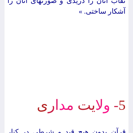
نقاب آنان را دریدى و صورت‏هاى آنان را
آشكار ساختى. »
5
-
و
ل
ی
ت
م
د
ا
ر
ى
قرآن بدون هیچ قید و شرطى در كنار