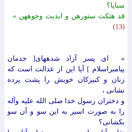
سبایا؟
قد هتكت ‏ستورهن و ابدیت وجوههن »
(13)
« اى پسر آزاد شده‏هاى[ جدمان
پیامبراسلام ] آیا این از عدالت است كه
زنان و كنیزكان خویش را پشت پرده
نشانى ،
و دختران رسول خدا صلى الله علیه وآله
را به صورت اسیر به این سو و آن سو
بكشانى؟