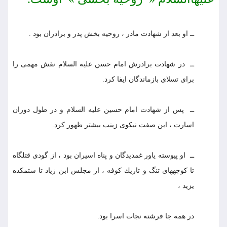
ــ او بعد از شهادت مادر ، روحیه بخش پدر و برادران بود .
ــ در شهادت برادرش امام حسن علیه السلام نقش مهمى را
براى تسلاى بازماندگان ایفا كرد.
ــ پس از شهادت امام حسین علیه السلام و در طول دوران
اسارت ، این صفت نیكوى زینب بیشتر ظهور كرد.
ــ او پیوسته یاور غمدیدگان و پناه اسیران بود ، از گودى قتلگاه
تا كوچه‏هاى تنگ و تاریك كوفه ، از مجلس ابن زیاد تا ستمكده
یزید ،
در همه جا فرشته نجات اسرا بود.