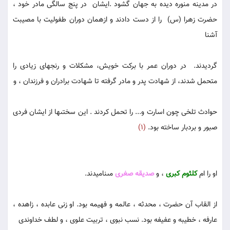
در مدینه منوره دیده به جهان گشود .ایشان در پنج ‏سالگى مادر خود ،
حضرت زهرا (س) را از دست دادند و ازهمان دوران طفولیت ‏با مصیبت
آشنا
گردیدند. در دوران عمر با بركت ‏خویش، مشكلات و رنج‏هاى زیادى را
متحمل شدند، از شهادت پدر و مادر گرفته تا شهادت برادران و فرزندان ، و
حوادث تلخى چون اسارت و... را تحمل كردند . این سختى‏ها از ایشان فردى
صبور و بردبار ساخته بود.
(1)
او را ام
كلثوم كبرى
، و
صدیقه صغرى
مى‏نامیدند.
از القاب آن حضرت ، محدثه ، عالمه و فهیمه بود. او زنى عابده ، زاهده ،
عارفه ، خطیبه و عفیفه بود. نسب نبوى ، تربیت علوى ، و لطف خداوندى