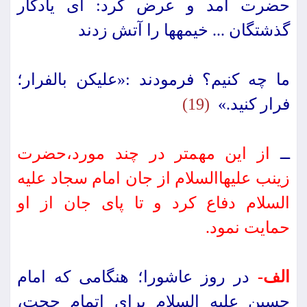
حضرت آمد و عرض كرد: اى یادگار
گذشتگان ... خیمه‏ها را آتش زدند
ما چه كنیم؟ فرمودند :«علیكن بالفرار؛
فرار كنید.»
(19)
ــ
از این مهمتر در چند مورد،حضرت
زینب علیهاالسلام از جان امام سجاد علیه
السلام دفاع كرد و تا پاى جان از او
حمایت نمود.
الف-
در روز عاشورا؛ هنگامى كه امام
حسین علیه السلام براى اتمام حجت،