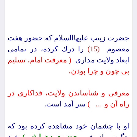
جضرت زینب علیهاالسلام كه حضور هفت
معصوم
(15)
را درك كرده، در تمامى
ابعاد ولایت مدارى
( معرفت امام، تسلیم
بى چون و چرا بودن،
معرفى و شناساندن ولایت، فداكارى در
راه آن و ... )
سر آمد است.
او با چشمان خود مشاهده كرده بود كه