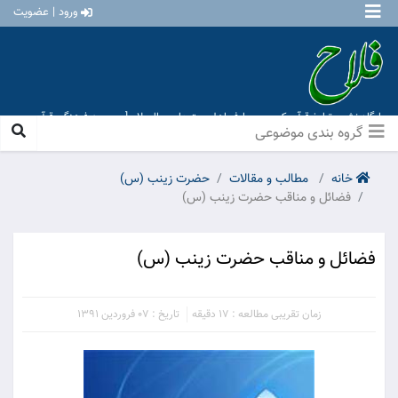
ورود | عضویت
پایگاه نشر و تبلیغ قرآن کریم و معارف اهل بیت علیهم السلام [ موسسه فرهنگی قرآن و
عترت منهاج عشق آباد ]
گروه بندی موضوعی
خانه
مطالب و مقالات
حضرت زينب (س)
فضائل و مناقب حضرت زينب (س)
فضائل و مناقب حضرت زينب (س)
زمان تقریبی مطالعه : 17 دقیقه
تاریخ : 07 فروردین 1391