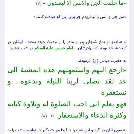
«ما خلقت الجن والانس الا لیعبدون ‏»
(7)
«من جن و انس را نیافریدم جز براى این كه عبادت كنند.»
او عبادت‏ها و نماز شب‏هاى پدر و مادر را از نزدیك دیده بودند . ایشان در
كربلا شاهد بودند كه برادرشان ،
امام حسین علیه السلام
در شب عاشورا
به حضرت عباس (ع) فرمودند :
«ارجع الیهم واستمهلهم هذه المشیة الى
غد لقد نصلى لربنا اللیلة وندعوه و
نستغفره
فهو یعلم انى احب الصلوة له وتلاوة كتابه
وكثرة الدعاء والاستغفار »
(8)
به سوى آنان باز گرد و این شب را تا فردا مهلت‏ بگیر تا بتوانیم امشب را به