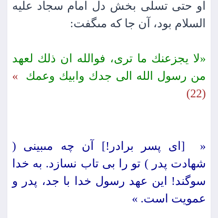
او حتى تسلى بخش دل امام سجاد علیه
السلام بود، آن جا كه مى‏گفت:
«لا یجزعنك ما ترى، فوالله ان ذلك لعهد
من رسول الله الى جدك وابیك وعمك
»
(22)
« [اى پسر برادر!] آن چه مى‏بینى (
شهادت پدر ) تو را بى تاب نسازد. به خدا
سوگند! این عهد رسول خدا با جد، پدر و
عمویت است. »