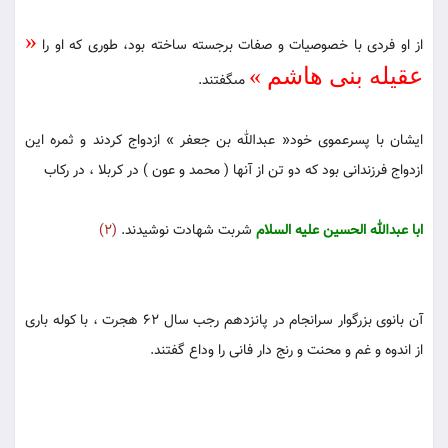
«
از او فردى با خصوصیات و صفات برجسته ساخته بود، طورى كه او را
عقیله بنى هاشم‏ »
مى‏گفتند.
ایشان با پسرعموى خود« عبدالله بن جعفر » ازدواج كردند و ثمره این
ازدواج فرزندانى بود كه دو تن از آن‏ها ( محمد و عون ) در كربلا ، در ركاب
ابا عبدالله الحسین علیه السلام
شربت ‏شهادت نوشیدند.
(2)
آن بانوى بزرگوار سرانجام در پانزدهم رجب سال 62 هجرت ، با كوله بارى
از اندوه و غم و محنت و رنج دار فانى را وداع گفتند.