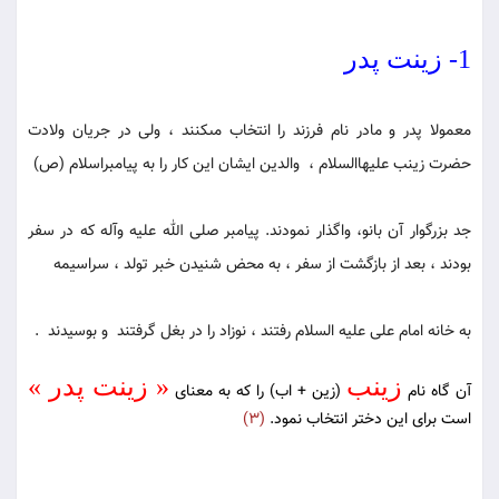
1- زینت پدر
معمولا پدر و مادر نام فرزند را انتخاب مى‏كنند ، ولى در جریان ولادت
حضرت زینب علیهاالسلام ، والدین ایشان این كار را به پیامبراسلام (ص)
جد بزرگوار آن بانو، واگذار نمودند. پیامبر صلى الله علیه وآله كه در سفر
بودند ، بعد از بازگشت از سفر ، به محض شنیدن خبر تولد ، سراسیمه
به خانه امام على علیه السلام رفتند ، نوزاد را در بغل گرفتند و بوسیدند .
زینب
« زینت پدر »
آن گاه نام
(زین + اب) را كه به معناى
است‏ براى این دختر انتخاب نمود.
(3)