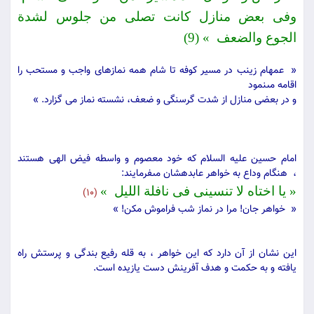
وفى بعض منازل كانت تصلى من جلوس لشدة
الجوع والضعف » (9)
« عمه‏ام زینب در مسیر كوفه تا شام همه نمازهاى واجب و مستحب را
اقامه مى‏نمود
و در بعضى منازل از شدت گرسنگى و ضعف، نشسته نماز می گزارد. »
امام حسین علیه السلام كه خود معصوم و واسطه فیض الهى هستند
، هنگام وداع به خواهر عابده‏شان مى‏فرمایند:
« یا اختاه لا تنسینى فى نافلة اللیل »
(10)
« خواهر جان! مرا در نماز شب فراموش مكن! »
این نشان از آن دارد كه این خواهر ، به قله رفیع بندگى و پرستش راه
یافته و به حكمت و هدف آفرینش دست ‏یازیده است.