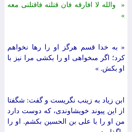
« والله لا افارقه فان قتلته فاقتلنى معه
»
« به خدا قسم هرگز او را رها نخواهم
كرد؛ اگر مى‏خواهى او را بكشى مرا نیز با
او بكش. »
ابن زیاد به زینب نگریست و گفت: شگفتا
از این پیوند خویشاوندى، كه دوست دارد
من او را با على بن الحسین بكشم. او را