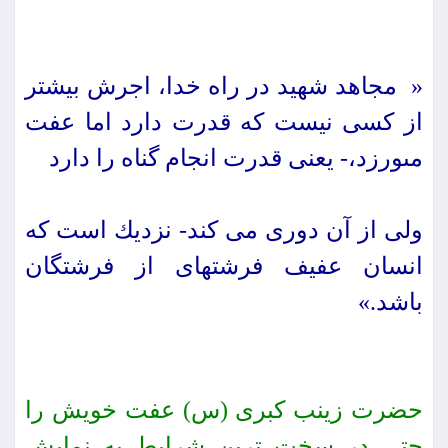
« مجاهد شهید در راه خدا، اجرش بیشتر
از كسى نیست كه قدرت دارد اما عفت
مى‏ورزد،- یعنی قدرت انجام گناه را دارد
ولی از آن دوری می کند- نزدیك است كه
انسان عفیف فرشته‏اى از فرشتگان
باشد.»
حضرت زینب كبرى (س) عفت ‏خویش را
حتى در سخت‏ ترین شرایط به نمایش