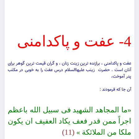
4- عفت و پاكدامنى
عفت و پاكدامنى ، برازنده‏ ترین زینت زنان ، و گران قیمت‏ ترین گوهر براى
آنان است . حضرت زینب علیهاالسلام درس عفت را به خوبى در مكتب
پدر آموخت،
آن جا كه فرمودند :
«ما المجاهد الشهید فى سبیل الله باعظم
اجراً ممن قدر فعف یكاد العفیف ان یكون
ملكا من الملائكة »
(11)