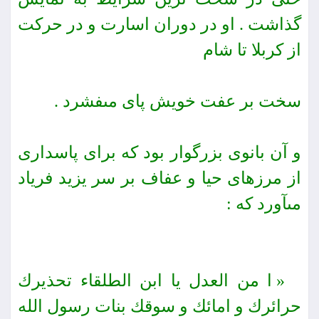
گذاشت . او در دوران اسارت و در حركت
از كربلا تا شام
سخت ‏بر عفت ‏خویش پاى مى‏فشرد .
و آن بانوى بزرگوار بود كه براى پاسدارى
از مرزهاى حیا و عفاف بر سر یزید فریاد
مى‏آورد كه :
« ا من العدل یا ابن الطلقاء تحذیرك
حرائرك و امائك و سوقك بنات رسول الله