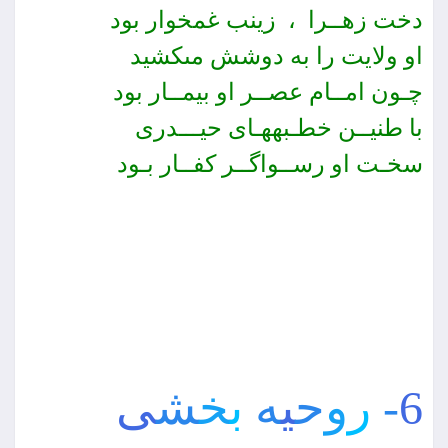
دخت زهــرا ، زینب غمخوار بود
او ولایت را به دوشش مى‏كشید
چـون امــام عصــر او بیمــار بود
با طنیــن خطـبه‏هـاى حیـــدرى
سخـت او رســواگــر كفــار بـود
6
-
ر
و
ح
ی
ه
ب
خ
ش
ى