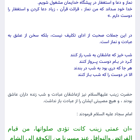
نماز و دعا و استغفار در پیشگاه خدایمان مشغول شویم.
خدا خود مى‏داند كه من نماز ، قرائت قرآن ، زیاد دعا كردن و استغفار را
دوست دارم .»
در این جملات صحبت از اداى تكلیف نیست، بلكه سخن از عشق به
عبادت و نماز است.
شب خیز كه عاشقان به شب راز كنند
گــرد در بــام دوسـت پــــرواز كنند
هر جا كه درى بود به شب در بندند
الا در دوست را كه شـب بــاز كنند
حضرت زینب علیهاالسلام نیز ازعاشقان عبادت و شب زنده داران عاشق
بودند ، و هیچ مصیبتى ایشان را از عبادت باز نداشت.
امام سجاد علیه السلام فرمودند :
«ان عمتى زینب كانت تؤدى صلواتها، من قیام
الفرائض والنوافل عند مسیرنا من الكوفة الى الشام