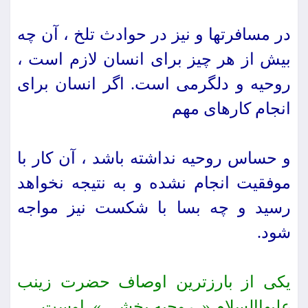
در مسافرت‏ها و نیز در حوادث تلخ ، آن چه
بیش از هر چیز براى انسان لازم است ،
روحیه و دلگرمى است. اگر انسان براى
انجام كارهاى مهم
و حساس روحیه نداشته باشد ، آن كار با
موفقیت انجام نشده و به نتیجه نخواهد
رسید و چه بسا با شكست نیز مواجه
شود.
یكى از بارزترین اوصاف حضرت زینب
علیهاالسلام « روحیه بخشى » اوست.