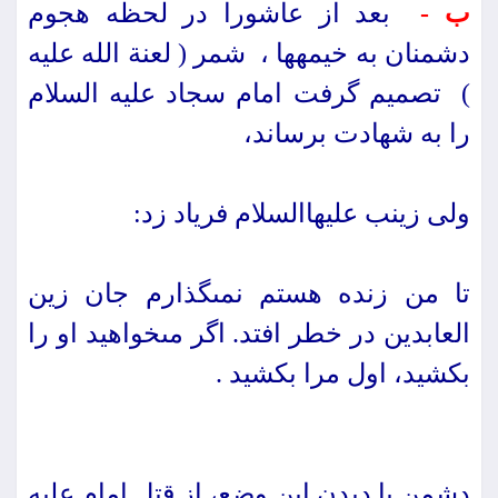
ب -
بعد از عاشورا در لحظه هجوم
دشمنان به خیمه‏ها ، شمر ( لعنة الله علیه
) تصمیم گرفت امام سجاد علیه السلام
را به شهادت برساند،
ولى زینب علیهاالسلام فریاد زد:
تا من زنده هستم نمى‏گذارم جان زین
العابدین در خطر افتد. اگر مى‏خواهید او را
بكشید، اول مرا بكشید .
دشمن با دیدن این وضع، از قتل امام علیه