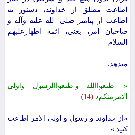
اطاعت مطلق از خداوند، دستور به
اطاعت از پیامبر صلى الله علیه وآله و
صاحبان امر، یعنى، ائمه اطهارعلیهم
السلام
مى‏دهد.
« اطیعواالله واطیعواالرسول واولى
الامرمنكم‏»
(14)
«از خداوند و رسول و اولی الامر اطاعت
كنید.»