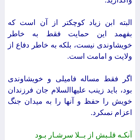
واگذارید.
البته ابن زیاد كوچكتر از آن است كه
بفهمد این حمایت فقط به خاطر
خویشاوندى نیست، بلكه به خاطر دفاع از
ولایت و امامت است.
اگر فقط مساله فامیلى و خویشاوندى
بود، باید زینب علیهاالسلام جان فرزندان
خویش را حفظ و آن‏ها را به میدان جنگ
اعزام نمى‏كرد.
آنكـه قلـبش از بــلا سرشـار بـود