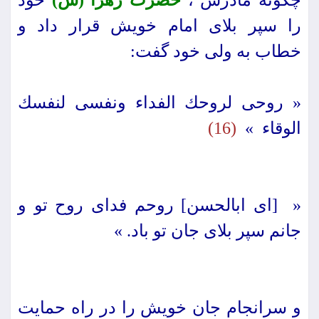
چگونه مادرش ،
حضرت زهرا (س)
خود
را سپر بلاى امام خویش قرار داد و
خطاب به ولى خود گفت:
« روحى لروحك الفداء ونفسى لنفسك
الوقاء »
(16)
« [اى ابالحسن] روحم فداى روح تو و
جانم سپر بلاى جان تو باد. »
و سرانجام جان خویش را در راه حمایت