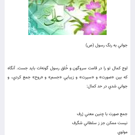
جواني به رنگ رسول (ص)
اوج كمال تو را در قامت سروگون و خُلق رسول گونه‌ات بايد جست. آنگاه
كه بين «صورت» و «سيرت» و زيبايي «جسم» و «روح» جمع كردي، و
جواني شدي در حد كمال:
جمع صورت با چنين معني ژرف
نيست ممكن جز ز سلطاني شگرف
مولوي