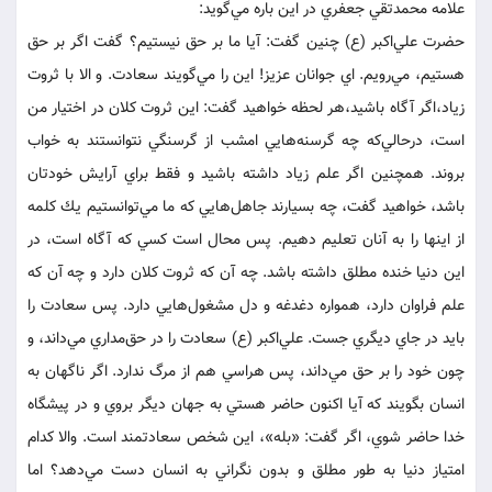
علامه محمدتقي جعفري در اين باره مي‌گويد:
حضرت علي‌اكبر (ع) چنين گفت: آيا ما بر حق نيستيم؟ گفت اگر بر حق
هستيم، مي‌رويم. اي جوانان عزيز! اين را مي‌گويند سعادت. و الا با ثروت
زياد،‌اگر آگاه باشيد،‌هر لحظه خواهيد گفت: اين ثروت كلان در اختيار من
است، درحالي‌كه چه گرسنه‌هايي امشب از گرسنگي نتوانستند به خواب
بروند. همچنين اگر علم زياد داشته باشيد و فقط براي آرايش خودتان
باشد، خواهيد گفت، چه بسيارند جاهل‌هايي كه ما مي‌توانستيم يك كلمه
از اينها را به آنان تعليم دهيم. پس محال است كسي كه آگاه است، در
اين دنيا خنده مطلق داشته باشد. چه آن كه ثروت كلان دارد و چه آن كه
علم فراوان دارد، همواره دغدغه و دل مشغول‌هايي دارد. پس سعادت را
بايد در جاي ديگري جست. علي‌اكبر (ع) سعادت را در حق‌مداري مي‌داند، و
چون خود را بر حق مي‌داند، پس هراسي هم از مرگ ندارد. اگر ناگهان به
انسان بگويند كه آيا اكنون حاضر هستي به جهان ديگر بروي و در پيشگاه
خدا حاضر شوي، اگر گفت: «بله»، اين شخص سعادتمند است. والا كدام
امتياز دنيا به طور مطلق و بدون نگراني به انسان دست مي‌دهد؟ اما