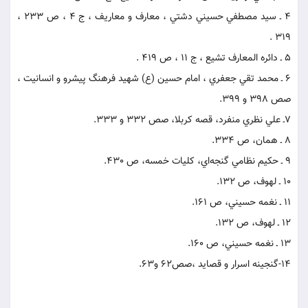
4 ـ سيد مصطفي حسيني دشتي ، معارف و معاريف ، ج 4 ، ص 233 ،
319 .
5 ـ دائره المعارف تشيع ، ج 11 ، ص 419 .
6 ـ محمد تقي جعفري ، امام حسين (ع) شهيد فرهنگ پيشرو و انسانيت ،
صص 398 و 399.
7ـ علي نظري منفرد، قصه کربلا، صص 332 و 333.
8 ـ همان، ص 334.
9 ـ حکيم نظامي گنجه‌اي، کليات خمسه، ص 430.
10 ـ لهوف، ص 132.
11 ـ نغمه حسيني، ص 161.
12 ـ لهوف، ص 132.
13 ـ نغمه حسيني، ص 160.
14-گنجينه اسرار و قصايد ،صص62 و63.