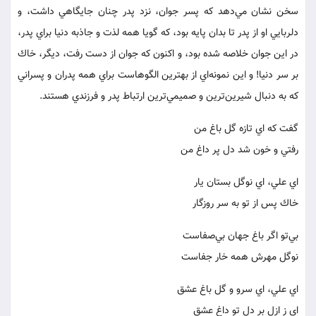
سخن نشان مي‌دهد كه پسر جوان، نزد پدر چنان جايگاهي داشت، و
دلربايي او از پدر تا بدان پايه بود، كه گويا همه لذت و جاذبه دنيا براي پدر،
در اين جوان خلاصه شده بود، و اكنون كه جوان از دست رفت، ديگر، خاك
بر سر دنيا! و اين نمونه‌اي از بهترين الگوهاست براي همه پدران و پسراني
كه به دنبال شيرين‌ترين و صميمي‌ترين ارتباط پدر و فرزندي هستند.
گفت كه اي تازه گل باغ من
رفتي و خون شد دل پر داغ من
اي علي، اي نوگل بستان يار
خاك پس از تو به سر روزگار
بي‌تو اگر باغ جهان بي‌صفاست
نوگل مهرش همه خار جفاست
اي علي، اي سرو و گل باغ عشق
اي ز ازل بر دل تو داغ عشق