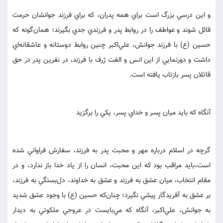
و اين درسي بزرگ است براي همه پدران، كه براي فرزند جوانشان حرمت
قائل شوند و عواطف را در روابط پدر و فرزندي جدي بگيرند؛ همان‌گونه كه
حسين (ع) با فرزند جوانش، علي‌اكبر چنين روابط دوستانه و عاشقانه‌اي
داشت و دورنمايي از اين انس و الفت ژرف با فرزند، در نفرين پدر در حق
قاتلان پسر بازتاب يافته است.
آنگاه كه بايد ميان پسر و خداي پسر، يكي را برگزيد
گرچه در اسلام درباره مهر و محبت پدر به فرزند، سفارش فراواني شده
است،‌بايد مراقب بود كه اين محبت، انسان را از ياد خدا باز ندارد، و در
مقام انتخاب، ميان عشق به فرزند و عشق به خداوند، دل‌بستگي به فرزند،
بر عشق به آفريدگار پيشي نگيرد؛ چنان‌كه حسين (ع) با وجود عشق شديد
به جوانش، علي‌اكبر، آنگاه كه مي‌بايست در عروجي ملكوتي به ديدار