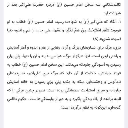
كالبدشكافي سه سخن امام حسين (ع) درباره حضرت علي‌اكبر بعد از
شهادت او:
1. آنگاه كه علي‌اكبر (ع) به شهادت رسيد، امام حسين (ع) خطاب به او
فرمود: «لَقَدِ اسْتَرَحْتَ مِنْ همِّ الدُّنْيا وَ غَمِّها؛ علي جان! از غم و اندوه دنيا
آسوده شدي».(8)
باري، مرگ براي انسان‌هاي بزرگ و آزاد، رهايي از غم و اندوه و آغاز آسايش
و راحتي ابدي است. آنها هرگز از مرگ، هراسي ندارند و آن را تنها، پلي براي
رسيدن به آسودگي جاودانه مي‌دانند. اين سخن امام حسين (ع) خطاب به
فرزند جوانش، حكايت از آن دارد كه مرگ براي علي‌اكبر، نه پديده‌اي
نامأنوس و وحشت‌آور، بلكه به مثابه پلي براي رسيدن به خانه آسايش
جاودانه و سراي استراحت هميشگي بوده است. تصوير چنين مرگي را كه
البته برآمده از يك زندگي پاكيزه و به دور از وابستگي‌هاست ـ حكيم نظامي
گنجه‌اي، اين‌گونه به نظم درآورده است: