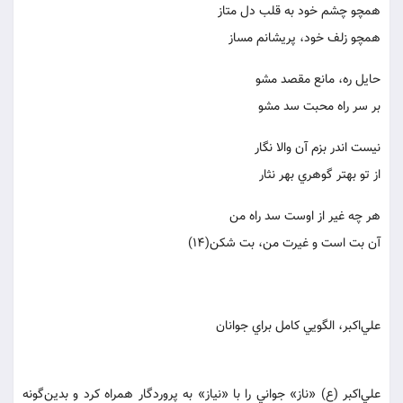
همچو چشم خود به قلب دل متاز
همچو زلف خود، پريشانم مساز
حايل ره، مانع مقصد مشو
بر سر راه محبت سد مشو
نيست اندر بزم آن والا نگار
از تو بهتر گوهري بهر نثار
هر چه غير از اوست سد راه من
آن بت است و غيرت من، بت شكن(14)
علي‌اكبر، الگويي كامل براي جوانان
علي‌اكبر (ع) «ناز» جواني را با «نياز» به پروردگار همراه كرد و بدين‌گونه