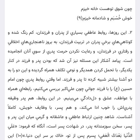
چون شوق توهست خانه خيزم
خوش خُسْبَم و شادمانه خيزم(9)
2. اين روزها، روابط عاطفي بسياري از پدران و فرزندان، كم رنگ شده و
كوتاهي‌هاي برخي پدران در تربيت فرزندان، به بروز ناهنجاري‌هاي اخلاقي
و رفتاري در فرزندان، و رعايت نكردن حرمت پدري از سوي آنان انجاميده
است. پيامد آشكار اين مسئله نيز آن شد كه بودن پدر و فرزند در كنار
يكديگر، با تحمل كردن همديگر و نوعي تكلف همراه گرديده و اين دو را به
دو آشنا بيشتر شبيه كرده تا پدر و فرزند. اما وقتي روابط پدري چون امام
حسين (ع) را با فرزند جواني چون علي‌اكبر بررسي مي‌كنيم، رابطه‌اي همراه
با عواطف، عشق و دل‌دادگي مي‌بينيم. در اين روابط، هم پدر وظيفه
پدري‌اش را خوب ادا مي‌كند، و هم پسر، با وظايف خويش، كاملاً
آشناست. شاهد چنين ارتباط عاطفي و عاشقانه و گرمي ميان اين پدر و
پسر، سخن سوزمندانه پدر، در شهادت پسر است، آنگاه كه فرمود: «عَلَي
الدُّنْيا بَعْدَكَ الْعَفي؛ پسرم پس از تو، خاك بر سر اين دنيا.»(10) اين