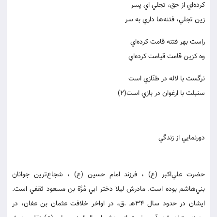
كرده‌اي از حق، تجلي اي پسر
زين تجلي، فتنه‌ها داري به سر
راست بهر فتنه قامت كرده‌اي
وه كزين قامت قيامت كرده‌اي
نرگست با لاله در طنّازي است
سنبلت با ارغوان در بازي است(2)
دورنمايي از زندگي
حضرت علي‌اكبر (ع) ، فرزند امام حسين (ع) ، شجاع‌ترين جوانان
بني‌هاشم بوده است. مادرش ليلا دختر ابي مُرَّة بن مسعود ثقفي است.
ايشان در حدود سال 34هـ .ق، در اواخر خلافت عثمان بن عفان، در