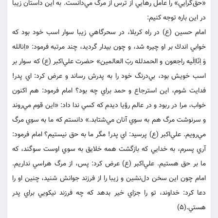
«حق‌گرايي» را عامل رهايي از ترس از مرگ مي‌دانست. به اين داستان زيبا
در اين باره توجه كنيم:
امام حسين (ع) در راه كربلا، در سحرگاهي زيبا سوار اسب خود بود كه
خوابي اندك بر او چيره شد، و چون بيدار گرديد، چند مرتبه فرمود: «اِنالله
وَ اِنّااِلَيه راجعون و الحمدلله ربّ العالمين» حضرت علي‌اكبر (ع) كه سوار بر
اسب خويش بود، بي‌درنگ خود را به پدرش رساند و عرض كرد: اي پدر!
فدايت شوم، اين استرجاع و حمد براي چه بود؟ امام فرمود: هم اكنون
خواب، مرا در ربود و در عالم رؤيا ديدم كه كسي ندا داد: «اين قوم مي‌روند
و سرنوشت مرگ هم به سوي آنان مي‌شتابد.» دانستم كه ما به سوي مرگ
مي‌رويم. علي‌اكبر (ع) پرسيد: اي پدر! مگر ما به حق نيستيم؟ امام فرمود:
آري پسرم، به خدايي كه بازگشت همه خلايق به سوي اوست سوگند، كه
ما بر حق هستيم. علي‌اكبر (ع) عرض كرد: پس، از مرگ هراسي نداريم.
امام چون اين سخن دل‌نشين و زيبا را از فرزند جوانش شنيد، چنين او را
دعا كرد: خداوند، تو را جزاي خير بدهد كه چه فرزند نيكويي براي پدر
هستي.(5)