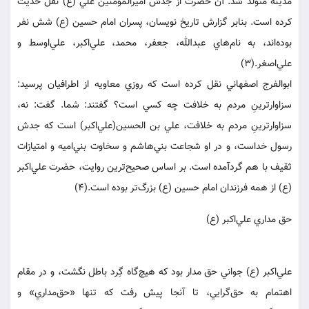
مدينه متولد شد. آن حضرت از جدش اميرالمؤمنين علي (ع) نقل حديث
كرده است. بنابر گزارش تاريخ نويسان، پسران امام حسين (ع) شش نفر
بوده‌اند، به نام‌هاي عبدالله، جعفر، محمد، علي‌اكبر، علي‌اوسط و
علي‌اصغر.(3)
ابوالفرج اصفهاني نقل كرده است كه روزي معاويه از اطرافيان پرسيد:
سزاوارترينِ مردم به خلافت چه كسي است؟ گفتند: شما. گفت: نه،
سزاوارترينِ مردم به خلافت، علي بن الحسين(علي‌اكبر) است كه جدش
رسول خداست، و در او شجاعت بني‌هاشم و سخاوت بني‌اميه و امتيازات
ثقيف با هم گردآمده است. بر اساس صحيح‌ترين روايت، حضرت علي‌اكبر
(ع) از همه فرزندان امام حسين (ع) بزرگ‌تر بوده است.(4)
حق مداري علي‌اكبر (ع)
علي‌اكبر (ع) جواني حق مدار بود كه هيچ‌گاه گِرد باطل نگشت، و در مقام
اهتمام به حق‌گرايي، تا آنجا پيش رفت كه تنها «حق‌مداري» و