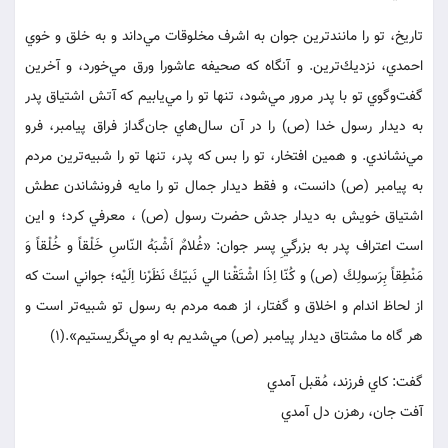
تاريخ، تو را مانندترين جوان به اشرف مخلوقات مي‌داند و به خلق و خوي
احمدي، نزديك‌ترين. و آنگاه كه صحيفه عاشورا ورق مي‌خورد، و آخرين
گفت‌وگوي تو با پدر مرور مي‌شود، تنها تو را مي‌يابيم كه آتش اشتياق پدر
به ديدار رسول خدا (ص) را در آن سال‌هاي جان‌گداز فراق پيامبر، فرو
مي‌نشاندي. و همين افتخار، تو را بس كه پدر، تنها تو را شبيه‌ترين مردم
به پيامبر (ص) دانست، و فقط ديدار جمال تو را مايه فرونشاندن عطش
اشتياق خويش به ديدار جدش حضرت رسول (ص) ، معرفي كرد؛ و اين
است اعتراف پدر به بزرگيِ پسر جوان: «غُلامٌ اَشْبَهُ النّاسِ خَلْقاً و خُلْقاً وَ
مَنْطِقاً بِرَسولِكَ (ص) و كُنّا اِذَا اشْتَقْنا الي نَبيّكَ نَظَرْنا اِلَيْه؛ جواني است كه
از لحاظ اندام و اخلاق و گفتار، از همه مردم به رسول تو شبيه‌تر است و
هر گاه ما مشتاق ديدار پيامبر (ص) مي‌شديم به او مي‌نگريستيم».(1)
گفت: كاي فرزند، مُقبل آمدي
آفت جان، رهزن دل آمدي