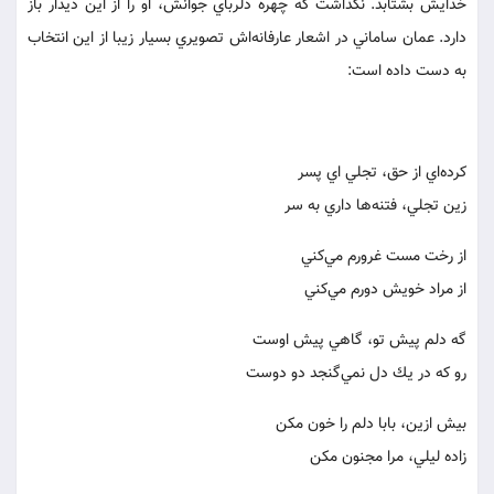
خدايش بشتابد. نگذاشت كه چهره دلرباي جوانش، او را از اين ديدار باز
دارد. عمان ساماني در اشعار عارفانه‌اش تصويري بسيار زيبا از اين انتخاب
به دست داده است:
كرده‌اي از حق، تجلي اي پسر
زين تجلي، فتنه‌ها داري به سر
از رخت مست غرورم مي‌كني
از مراد خويش دورم مي‌كني
گه دلم پيش تو، گاهي پيش اوست
رو كه در يك دل نمي‌گنجد دو دوست
بيش ازين، بابا دلم را خون مكن
زاده ليلي، مرا مجنون مكن