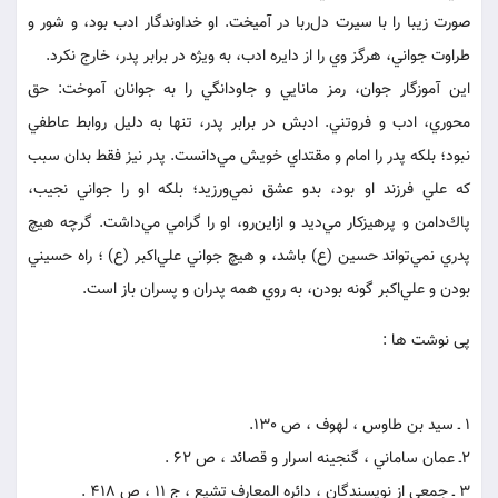
صورت زيبا را با سيرت دل‌ربا در آميخت. او خداوندگار ادب بود، و شور و
طراوت جواني، هرگز وي را از دايره ادب، به ويژه در برابر پدر، خارج نكرد.
اين آموزگار جوان، رمز مانايي و جاودانگي را به جوانان آموخت: حق
محوري، ادب و فروتني. ادبش در برابر پدر، تنها به دليل روابط عاطفي
نبود؛ بلكه پدر را امام و مقتداي خويش مي‌دانست. پدر نيز فقط بدان سبب
كه علي فرزند او بود، بدو عشق نمي‌ورزيد؛ بلكه او را جواني نجيب،
پاك‌دامن و پرهيزكار مي‌ديد و ازاين‌رو، او را گرامي مي‌داشت. گرچه هيچ
پدري نمي‌تواند حسين (ع) باشد، و هيچ جواني علي‌اكبر (ع) ؛ راه حسيني
بودن و علي‌اكبر گونه بودن، به روي همه پدران و پسران باز است.
پی نوشت ها :
1 ـ سيد بن طاوس ، لهوف ، ص 130.
2ـ عمان ساماني ، گنجينه اسرار و قصائد ، ص 62 .
3 ـ جمعي از نويسندگان ، دائره المعارف تشيع ، ج 11 ، ص 418 .