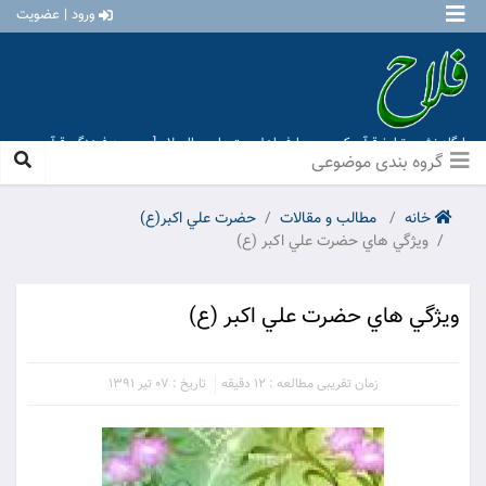
ورود | عضویت
پایگاه نشر و تبلیغ قرآن کریم و معارف اهل بیت علیهم السلام [ موسسه فرهنگی قرآن و
عترت منهاج عشق آباد ]
گروه بندی موضوعی
خانه
مطالب و مقالات
حضرت علي اكبر(ع)
ويژگي هاي حضرت علي اکبر (ع)
ويژگي هاي حضرت علي اکبر (ع)
زمان تقریبی مطالعه : 12 دقیقه
تاریخ : 07 تیر 1391