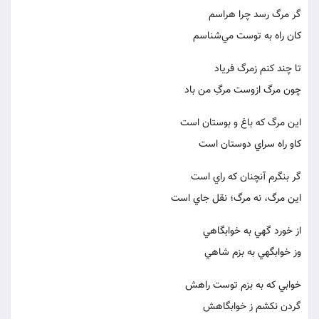
گر مرگ رسد چرا هراسم
كان راه به توست مي‌شناسم
تا چند كنم زمرگ فرياد
چون مرگ ازوست مرگِ من باد
اين مرگ كه باغ و بوستان است
كاو راه سراي دوستان است
گر بنگرم آنچنان كه راي است
اين مرگ، نه مرگ؛ نقل جاي است
از خورد گهي به خوابگاهي
وز خوابگهي به بزم شاهي
خوابي كه به بزم توست راهش
گردن نكشم ز خوابگاهش