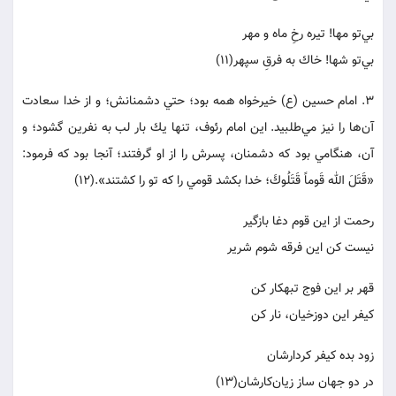
بي‌تو مها! تيره رخِ ماه و مهر
بي‌تو شها! خاك به فرقِ سپهر(11)
3. امام حسين (ع) خيرخواه همه بود؛ حتي دشمنانش؛ و از خدا سعادت
آن‌ها را نيز مي‌طلبيد. اين امام رئوف، تنها يك بار لب به نفرين گشود؛ و
آن، هنگامي بود كه دشمنان، پسرش را از او گرفتند؛ آنجا بود كه فرمود:
«قَتَلَ الله قَوماً قَتَلُوكَ؛ خدا بكشد قومي را كه تو را كشتند».(12)
رحمت از اين قوم دغا بازگير
نيست كن اين فرقه شوم شرير
قهر بر اين فوج تبهكار كن
كيفر اين دوزخيان، نار كن
زود بده كيفر كردارشان
در دو جهان ساز زيان‌كارشان(13)