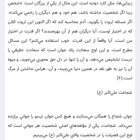
زيبايي‌ها، مثل كارد دولبه است. اين مثال از يكي از بزرگان است: «شخص
زيبا اگر شخصيت نداشته باشد، هم خود و هم ديگران را زخمي مي‌كند».
اگر مسئله ثروت را بگوييد، آدم محاسبه كند كه اگر اكنون اين ثروت كلان
كه در اختيار اوست، آيا ديگران هم از آن بهره‌مندند؟ اگر قدرت در اختيار
من است، آيا واقعاً از اين قدرت، خوب استفاده مي‌كنم؟ اين مسائل
مطرح است. و اين اوج سعادت يك جوان است كه سعادت حقيقي را
درست تشخيص مي‌دهد، و آن را تنها در دل حق محوري مي‌جويد، و ميوه
آن را نيز به طور نقد در همين دنيا مي‌چيند، و آن، هراس نداشتن از مرگ
است.(6)
شجاعت علي‌اكبر (ع)
جوان شجاع را همگان مي‌ستايند و هيچ كس جوان ترسو را جواني برازنده
نمي‌داند. شجاعت، يكي از مؤلفه‌هاي اصلي شخصيت هر جواني است كه
اوج اين فضيلت را در شخصيت والاي علي‌اكبر (ع) مي‌بينيم.