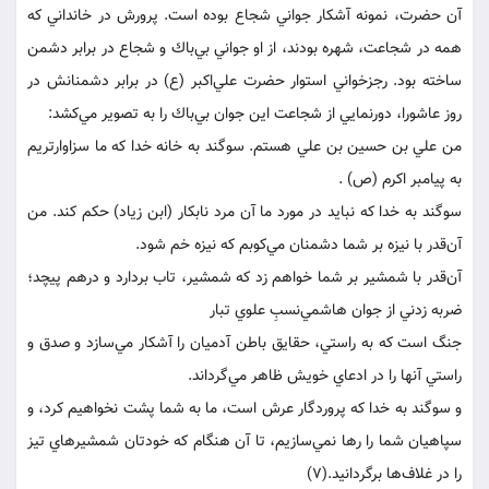
آن حضرت، نمونه آشكار جواني شجاع بوده است. پرورش در خانداني كه
همه در شجاعت، شهره بودند، از او جواني بي‌باك و شجاع در برابر دشمن
ساخته بود. رجزخواني استوار حضرت علي‌اكبر (ع) در برابر دشمنانش در
روز عاشورا، دورنمايي از شجاعت اين جوان بي‌باك را به تصوير مي‌كشد:
من علي بن حسين بن علي هستم. سوگند به خانه خدا كه ما سزاوارتريم
به پيامبر اكرم (ص) .
سوگند به خدا كه نبايد در مورد ما آن مرد نابكار (ابن زياد) حكم كند. من
آن‌قدر با نيزه بر شما دشمنان مي‌كوبم كه نيزه خم شود.
آن‌قدر با شمشير بر شما خواهم زد كه شمشير، تاب بردارد و درهم پيچد؛
ضربه زدني از جوان هاشمي‌نسبِ علوي تبار
جنگ است كه به راستي، حقايق باطن آدميان را آشكار مي‌سازد و صدق و
راستي آنها را در ادعاي خويش ظاهر مي‌گرداند.
و سوگند به خدا كه پروردگار عرش است، ما به شما پشت نخواهيم كرد، و
سپاهيان شما را رها نمي‌سازيم، تا آن هنگام كه خودتان شمشيرهاي تيز
را در غلاف‌ها برگردانيد.(7)