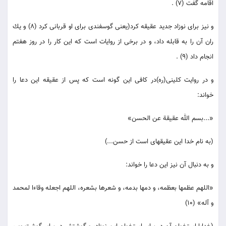
اقامه گفت (7) .
و نيز براى نوزاد جديد عقيقه كرد(يعنى گوسفندى براى او قربانى كرد (8) و يك
ران آن را به قابله داد، و در برخى از روايات است كه اين كار را در روز هفتم
انجام داد (9) .
و در روايت كلينى(ره)در كافى اين گونه است كه پس از عقيقه اين دعا را
خواند:
«...بسم الله عقيقة عن الحسن‏»
(به نام خدا اين عقيقه‏اى است از حسن...)
و به دنبال آن نيز اين دعا را خواند:
«اللهم عظمها بعظمه، و دمها بدمه، و شعرها بشعره، اللهم اجعله وقاءا لمحمد
و آله‏» (10)