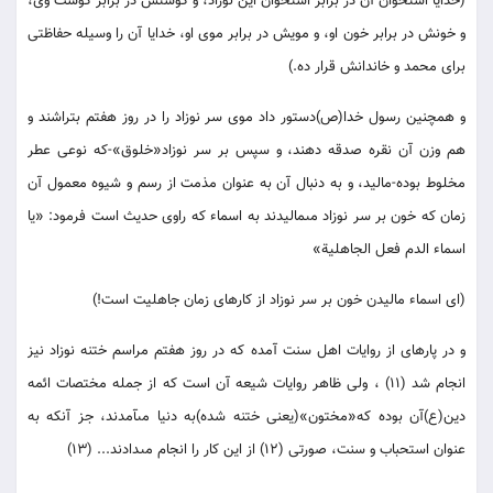
(خدايا استخوان آن در برابر استخوان اين نوزاد، و گوشتش در برابر گوشت وى،
و خونش در برابر خون او، و مويش در برابر موى او، خدايا آن را وسيله حفاظتى
براى محمد و خاندانش قرار ده.)
و همچنين رسول خدا(ص)دستور داد موى سر نوزاد را در روز هفتم بتراشند و
هم وزن آن نقره صدقه دهند، و سپس بر سر نوزاد«خلوق‏»-كه نوعى عطر
مخلوط بوده-ماليد، و به دنبال آن به عنوان مذمت از رسم و شيوه معمول آن
زمان كه خون بر سر نوزاد مى‏ماليدند به اسماء كه راوى حديث است فرمود: «يا
اسماء الدم فعل الجاهلية‏»
(اى اسماء ماليدن خون بر سر نوزاد از كارهاى زمان جاهليت است!)
و در پاره‏اى از روايات اهل سنت آمده كه در روز هفتم مراسم ختنه نوزاد نيز
انجام شد (11) ، ولى ظاهر روايات شيعه آن است كه از جمله مختصات ائمه
دين(ع)آن بوده كه‏«مختون‏»(يعنى ختنه شده)به دنيا مى‏آمدند، جز آنكه به
عنوان استحباب و سنت، صورتى (12) از اين كار را انجام مى‏دادند... (13)