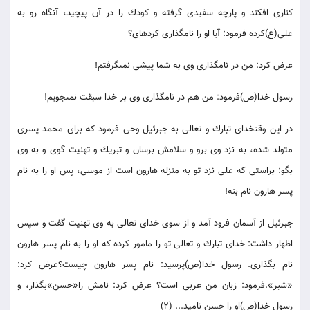
كنارى افكند و پارچه سفيدى گرفته و كودك را در آن پيچيد، آنگاه رو به
على(ع)كرده فرمود: آيا او را نامگذارى كرده‏اى؟
عرض كرد: من در نامگذارى وى به شما پيشى نمى‏گرفتم!
رسول خدا(ص)فرمود: من هم در نامگذارى وى بر خدا سبقت نمى‏جويم!
در اين وقت‏خداى تبارك و تعالى به جبرئيل وحى فرمود كه براى محمد پسرى
متولد شده، به نزد وى برو و سلامش برسان و تبريك و تهنيت گوى و به وى
بگو: براستى كه على نزد تو به منزله هارون است از موسى، پس او را به نام
پسر هارون نام بنه!
جبرئيل از آسمان فرود آمد و از سوى خداى تعالى به وى تهنيت گفت و سپس
اظهار داشت: خداى تبارك و تعالى تو را مامور كرده كه او را به نام پسر هارون
نام بگذارى. رسول خدا(ص)پرسيد: نام پسر هارون چيست؟عرض كرد:
«شبر».فرمود: زبان من عربى است؟ عرض كرد: نامش را«حسن‏»بگذار، و
رسول خدا(ص)او را حسن ناميد... (2)