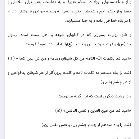
و از جمله سنتهاى نوزاد در اسلام تعويذ او به دعاست، يعنى براى سلامتى و
حفظ او از چشم زخم و شياطين جنى و انسى به وسيله خواندن يا نوشتن دعا او
را در پناه خدا قرار داده و به خدا مى‏سپارند.
و طبق روايات بسيارى كه در كتابهاى شيعه و اهل سنت آمده، رسول
خدا(ص)دو فرزند خود حسن و حسين(ع)را به اين دعا تعويذ فرمود:
«اعيذ كما بكلمات الله التامة من كل شيطان وهامة و من كل عين لامة‏» (14)
(شما را پناه مى‏دهم به كلمات تامه و كامله پروردگار از هر شيطان بدخواهى و
از هر چشم زخمى.)
و در روايت ديگرى است كه اين گونه مى‏فرمود:
«اعيذ كما من عين العاين و نفس النافس‏» (15)
(شما را پناه مى‏دهم از چشم چشم زن، و نفس نفس زن.)