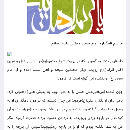
مراسم نامگذارى امام حسن مجتبي عليه السلام
داستان ولادت به گونه‏اى كه در روايات شيخ صدوق(ره)در امالى و علل و عيون
اخبار الرضا(ع)و روايات ديگر محدثين شيعه و اهل سنت آمده و از امام
سجاد(ع) روايت‏شده اين گونه است كه فرمود:
چون فاطمه(س)فرزندش حسن را به دنيا آورد، به پدرش على(ع)عرض كرد:
نامى براى او بگذار، على(ع)فرمود: من چنان نيستم كه در مورد نامگذارى او به
رسول خدا پيشى گرفته و سبقت جويم.در اين وقت رسول خدا(ص)بيامد، و آن
كودك را در پارچه زردى پيچيده، به نزد آن حضرت بردند.حضرت فرمود: مگر
من به شما نگفته بودم كه او را در پارچه زردنپيچيد؟سپس آن پارچه را به