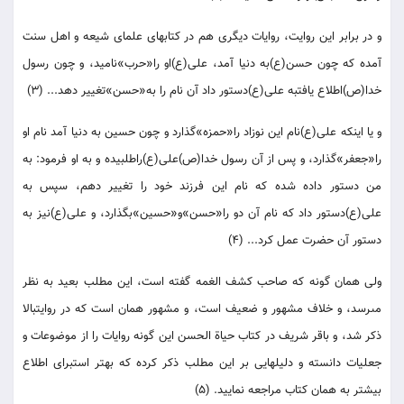
و در برابر اين روايت، روايات ديگرى هم در كتابهاى علماى شيعه و اهل سنت
آمده كه چون حسن(ع)به دنيا آمد، على(ع)او را«حرب‏»ناميد، و چون رسول
خدا(ص)اطلاع يافت‏به على(ع)دستور داد آن نام را به‏«حسن‏»تغيير دهد... (3)
و يا اينكه على(ع)نام اين نوزاد را«حمزه‏»گذارد و چون حسين به دنيا آمد نام او
را«جعفر»گذارد، و پس از آن رسول خدا(ص)على(ع)راطلبيده و به او فرمود: به
من دستور داده شده كه نام اين فرزند خود را تغيير دهم، سپس به
على(ع)دستور داد كه نام آن دو را«حسن‏»و«حسين‏»بگذارد، و على(ع)نيز به
دستور آن حضرت عمل كرد... (4)
ولى همان گونه كه صاحب كشف الغمه گفته است، اين مطلب بعيد به نظر
مى‏رسد، و خلاف مشهور و ضعيف است، و مشهور همان است كه در روايت‏بالا
ذكر شد، و باقر شريف در كتاب حياة الحسن اين گونه روايات را از موضوعات و
جعليات دانسته و دليلهايى بر اين مطلب ذكر كرده كه بهتر است‏براى اطلاع
بيشتر به همان كتاب مراجعه نماييد. (5)