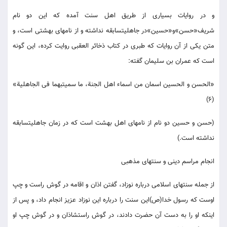
و در روايات بسيارى از طريق اهل سنت آمده كه اين دو نام
شريف‏«حسن‏»و«حسين‏»در جاهليت‏سابقه نداشته و از نامهاى بهشتى است، و
متن يكى از آن روايات كه طبرى در كتاب ذخائر العقبى روايت كرده، اين گونه
است كه عمران بن سليمان گفته:
«الحسن و الحسين اسمان من اسماء اهل الجنة، ما سميت‏بهما فى الجاهلية‏»
(6)
(حسن و حسين دو نام از نامهاى اهل بهشت است كه در زمان جاهليت‏سابقه
نداشته است.)
انجام مراسم دينى و سنتهاى مذهبى
از جمله سنتهاى اسلامى درباره نوزاد، گفتن اذان و اقامه در گوش راست و چپ
اوست كه رسول خدا(ص)اين سنت را درباره اين نوزاد عزيز انجام داد، و پس از
اينكه او را به دست آن حضرت دادند، در گوش راستش‏اذان و در گوش چپ او