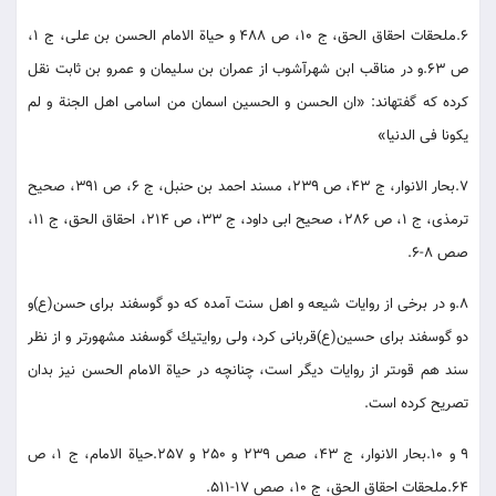
6.ملحقات احقاق الحق، ج 10، ص 488 و حياة الامام الحسن بن على، ج 1،
ص 63.و در مناقب ابن شهرآشوب از عمران بن سليمان و عمرو بن ثابت نقل
كرده كه گفته‏اند: «ان الحسن و الحسين اسمان من اسامى اهل الجنة و لم
يكونا فى الدنيا»
7.بحار الانوار، ج 43، ص 239، مسند احمد بن حنبل، ج 6، ص 391، صحيح
ترمذى، ج 1، ص 286، صحيح ابى داود، ج 33، ص 214، احقاق الحق، ج 11،
صص 8-6.
8.و در برخى از روايات شيعه و اهل سنت آمده كه دو گوسفند براى حسن(ع)و
دو گوسفند براى حسين(ع)قربانى كرد، ولى روايت‏يك گوسفند مشهورتر و از نظر
سند هم قوى‏تر از روايات ديگر است، چنانچه در حياة الامام الحسن نيز بدان
تصريح كرده است.
9 و 10.بحار الانوار، ج 43، صص 239 و 250 و 257.حياة الامام، ج 1، ص
64.ملحقات احقاق الحق، ج 10، صص 17-511.