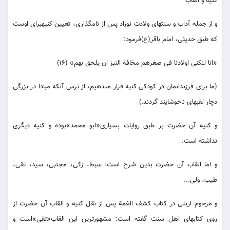
كنيه و القاب
و از جمله آداب و سنتهاى ولادت نوزاد پس از نامگذارى، تعيين كنيه‏براى اوست
كه طبق حديثى، امام باقر(ع)فرمود:
«انا لنكنى اولادنا فى صغرهم مخافة النبز ان يلحق بهم‏» (16)
(ما براى فرزندانمان در كودكى كنيه قرار مى‏دهيم، از ترس آنكه مبادا در بزرگى
دچار لقبهاى ناخوشايند گردند.)
و كنيه آن حضرت بر طبق روايات بسيارى‏«ابو محمد»بوده و كنيه ديگرى
نداشته است.
و اما القاب آن حضرت بدين شرح است: سبط، زكى، مجتبى، سيد، تقى،
طيب، ولى...
و مرحوم اربلى در كتاب كشف الغمة پس از نقل كنيه و القاب آن حضرت از
روى كتابهاى اهل سنت گفته است: مشهورترين اين القاب‏«تقى‏»است و