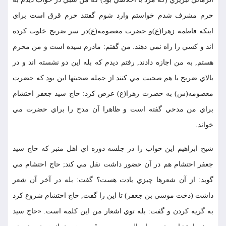
حرم مشرف شدم خواستم وارد شوم گفتند حرم قرق است براي
اينكه فاطمه زهرا(ع)و حضرت معصومه(ع)در سر ضريح خلوت كرده
اند و كسي را راه نمي دهند. من گفتم: مادرم سيده است و من محرم
هستم, به من اجازه دادند, رفتم ديدم كه بله اين دو نشسته اند و در
بالاي ضريح با هم صحبت مي كنند از جمله صحبتها اين بود كه حضرت
معصومه(س) به حضرت زهرا(ع) عرض كرد: حاج سيد جعفر احتشام
براي من مدحي گفته است و ظاهرا آن مدح را براي حضرت مي
خواند.
شيخ ابراهيم اين خواب را در جلسه دوره اي اهل منبر كه حاج سيد
جعفر احتشام هم در آن حضور داشت نقل مي كند; حاج احتشام مي
گويد: از آن شعرها چيزي يادت هست؟ گفت: بله در آخر آن شعر
داشت (دخت موسي بن جعفر) تا اين را گفت, حاج احتشام شروع كرد
به گريه كردن و گفت: بله توي اشعار من اين كلمه است. «حاج سيد