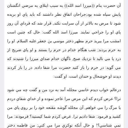
آن حضرت بنام ((ميرزا اسد الله)) به سبب ابتلاي به مرضي انگشتان
پايش سياه شده بود;جراحان اتفاق نظر داشتند كه بايد پاي او بريده
شود تا مرض به بالاتر از آن سرايت نكند, قرار شد كه فرداي آن روز
پاي او را جراحي نمايند. ميرزا اسد الله گفت: حال كه چنين است
امشب مرا ببريد حرم مطهر دختر موسي بن جعفر عليه السلام. او را
به حرم بردند; شب هنگام خدام در حرم را بستند و او پاي ضريح از
درد پا مي ناليد تا نزديك صبح, ناگهان خدام صداي ميرزا را شنيدند كه
مي گويد: در حرم را باز كنيد حضرت مرا شفا داده, در را باز كردند
ديدند او خوشحال و خندان است. او گفت:
درعالم خواب ديدم خانمي مجلله آمد به نزد من و گفت چه مي شود
ترا؟ عرض كردم كه اين مرض مرا عاجز نموده و از خداي شفاي دردم
يا مرگ را مي خواهم, آن مجلله گوشه مقنعه خود را بر روي پاي من
كشيد و فرمود: شفا داديم ترا. عرض كردم شما كيستيد؟ فرمودند: مرا
نمي شناسي؟! و حال آنكه نوكري مرا مي كني; من فاطمه دختر