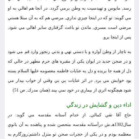
رسد, مايوس و تهيدسيت به وطن برمي گردد. در آنجا هم اهالي به او
مي گويند: تو كه در اينجا چيزي نداري, مرضي هم كه به آن مبتلا هستي
مرضي است مسري, ماندن تو باعث گرفتاري ساير اهالي مي شود,
پس از اينجا برو.
به ناچار از وطن آواره و با دستي تهي و بدني رنجور وارد قم مي شود
و در صحن جديد در ايوان يكي از مقبره هاي حرم مطهر در حالي كه
دل از همه جا بريده و دل به عنايات فاطمه معصومه عليها السلام بسته
بود خوابش مي برد, در اثر عنايات بي بي وقتي از خواب بيدار مي
شود هيچگونه اثري از بيماري در خود نمي بيند.(همان مدرك, ص 51)
اداء دين و گشايش در زندگي
حاج آقا تقي كمالي, از خدام آستانه مقدسه مي گويد: در
سال1302هـ.ش درآستانه مقدسه متحصن شده و پناهنده به آن بانوي
معظمه بودم و در يكي از حجرات صحن نو منزل داشتم;روزگارم به