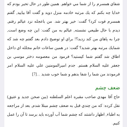
شفاي همسرم را از شما مي خواهم. همين طور در حال تحير بودم كه
خدايا چه بكنم كه يك مرتبه خادمه منزل دويد و گفت آقا بياييد, گفتم
همسرم فوت كرد؟ گفت: خير بهتر شد. من باعجله نزد عيالم رفتم,
ديدم با حال طبيعي نشسته, عيالم به من گفت: اين چه وضع است,
چرا به پاهاي من كند زديد؟! براي او توضيح دادم بعد گفتم چه شد كه
شمايك مرتبه بهتر شديد؟ گفت: در همين ساعات خانم مجلله اي داخل
اطاق شد گفتم شما كيستيد؟ فرمود من معصومه دختر موسي بن
جعفر عليه السلام هستم. جدم اميرالمومنين علي عليه السلام امر
فرمودند من شما را شفا بدهم و شما خوب شديد ...[7]
ضعف چشم
حاج آقا مهدي صاحب مقبره اعلم السلطنه (بين صحن جديد و عتيق)
نقل كرده: كه من چندي قبل به ضعف چشم مبتلا شدم, بعد از مراجعه
به اطباء, اظهار داشتند كه چشم شما آب آورده بايد برسد تا آن را عمل
كنيم.