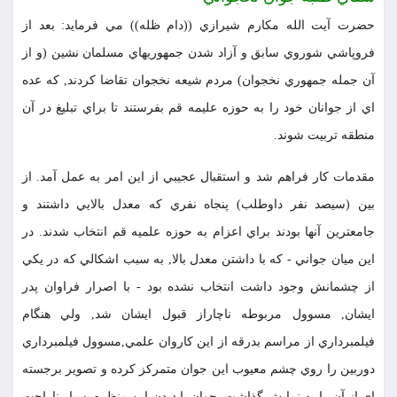
حضرت آيت الله مكارم شيرازي ((دام ظله)) مي فرمايد: بعد از
فروپاشي شوروي سابق و آزاد شدن جمهوريهاي مسلمان نشين (و از
آن جمله جمهوري نخجوان) مردم شيعه نخجوان تقاضا كردند, كه عده
اي از جوانان خود را به حوزه عليمه قم بفرستند تا براي تبليغ در آن
منطقه تربيت شوند.
مقدمات كار فراهم شد و استقبال عجيبي از اين امر به عمل آمد. از
بين (سيصد نفر داوطلب) پنجاه نفري كه معدل بالايي داشتند و
جامعترين آنها بودند براي اعزام به حوزه علميه قم انتخاب شدند. در
اين ميان جواني - كه با داشتن معدل بالا, به سبب اشكالي كه در يكي
از چشمانش وجود داشت انتخاب نشده بود - با اصرار فراوان پدر
ايشان, مسوول مربوطه ناچاراز قبول ايشان شد, ولي هنگام
فيلمبرداري از مراسم بدرقه از اين كاروان علمي,مسوول فيلمبرداري
دوربين را روي چشم معيوب اين جوان متمركز كرده و تصوير برجسته
اي از آن را به نمايش گذاشت. جوان با ديدن اين منظره بسيار ناراحت