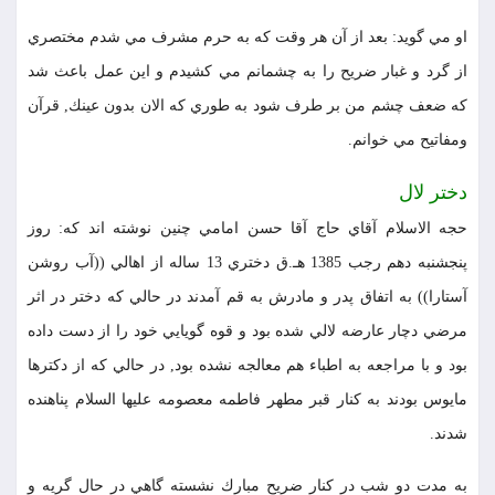
او مي گويد: بعد از آن هر وقت كه به حرم مشرف مي شدم مختصري
از گرد و غبار ضريح را به چشمانم مي كشيدم و اين عمل باعث شد
كه ضعف چشم من بر طرف شود به طوري كه الان بدون عينك, قرآن
ومفاتيح مي خوانم.
دختر لال
حجه الاسلام آقاي حاج آقا حسن امامي چنين نوشته اند كه: روز
پنجشنبه دهم رجب 1385 هـ.ق دختري 13 ساله از اهالي ((آب روشن
آستارا)) به اتفاق پدر و مادرش به قم آمدند در حالي كه دختر در اثر
مرضي دچار عارضه لالي شده بود و قوه گويايي خود را از دست داده
بود و با مراجعه به اطباء هم معالجه نشده بود, در حالي كه از دكترها
مايوس بودند به كنار قبر مطهر فاطمه معصومه عليها السلام پناهنده
شدند.
به مدت دو شب در كنار ضريح مبارك نشسته گاهي در حال گريه و