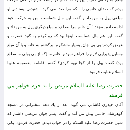
بودم كه صداي خانمي را - كه مرا صدا مي كرد - شنيدم, ايستادم, او
مبلغي پول به من داد و گفت اين مال شماست. من به حركت خود
ادامه دادم; مجددا" آن خانم مرا صدا زد و مبلغ ديگري پول به من داد و
گفت: اين هم مال شماست. اينجا بود كه رو كردم به گنبد حضرت و
عرض كردم: بي بي جان, بسيار متشكرم. برگشتم به خانه و با آن مبلغ
وسايل پذيرايي لازم را فراهم نمودم. خانم ما (كه از بي پولي ما مطلع
بود) گفت: پول را از كجا تهيه كردي؟ گفتم: فاطمه معصومه عليها
السلام عنايت فرمود.
حضرت رضا عليه السلام مريض را به حرم خواهر مي
فرستد
آقاي حيدري كاشاني مي گويد: بعد از يك دهه سخنراني در مسجد
گوهرشاد, خانمي پيش من آمد و گفت: پسر جوان مريضي داشتم كه
شبي حضرت رضا عليه السلام را در خواب ديدم, حضرت فرمود: يكي