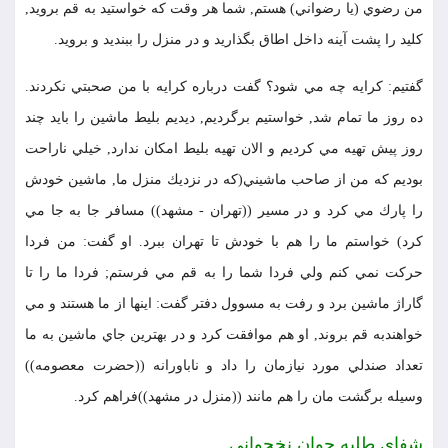
من رضوي (يا رضواني) هستم, شما هر وقت كه خواستيد به قم برويد,
كليد را پشت آينه داخل اطاق بگذاريد و در منزل را ببنديد و برويد.
گفتيم: كرايه چه مي شود؟ گفت درباره كرايه با من صحبتي نكردند.
ده روز ما تمام شد, خواستيم برگرديم, ديديم بليط ماشين را بايد چند
روز پيش تهيه مي كرديم و الان تهيه بليط امكان ندارد, خيلي ناراحت
بوديم كه من از صاحب ماشيني(كه در نزديك منزل ما, ماشين خودش
را پارك مي كرد و در مسير ((تهران - مشهد)) مسافر جا به جا مي
كرد) خواستم ما را هم با خودش تا تهران ببرد. او گفت: من فردا
حركت نمي كنم ولي فردا شما را به قم مي فرستم; فردا ما را تا
گاراژ ماشين برد و رفت به مسوول دفتر گفت: اينها از ما هستند و مي
خواهندبه قم بروند, او هم موافقت كرد و در بهترين جاي ماشين به ما
تعداد صندلي مورد نيازمان را داد و ناباورانه ((حضرت معصومه))
وسيله برگشت مان را هم مانند ((منزل در مشهد))فراهم كرد.
شفاي طلبه جوان نخجواني