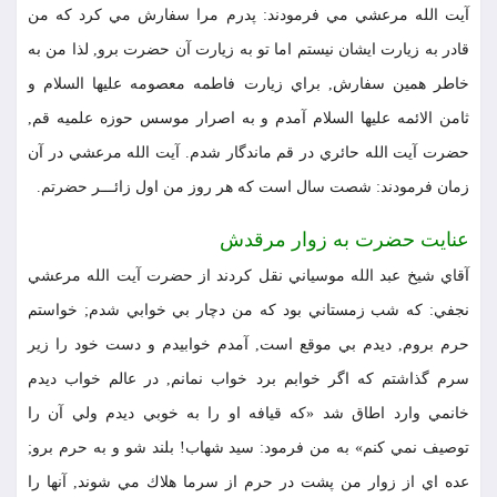
آيت الله مرعشي مي فرمودند: پدرم مرا سفارش مي كرد كه من
قادر به زيارت ايشان نيستم اما تو به زيارت آن حضرت برو, لذا من به
خاطر همين سفارش, براي زيارت فاطمه معصومه عليها السلام و
ثامن الائمه عليها السلام آمدم و به اصرار موسس حوزه علميه قم,
حضرت آيت الله حائري در قم ماندگار شدم. آيت الله مرعشي در آن
زمان فرمودند: شصت سال است كه هر روز من اول زائـــر حضرتم.
عنايت حضرت به زوار مرقدش
آقاي شيخ عبد الله موسياني نقل كردند از حضرت آيت الله مرعشي
نجفي: كه شب زمستاني بود كه من دچار بي خوابي شدم; خواستم
حرم بروم, ديدم بي موقع است, آمدم خوابيدم و دست خود را زير
سرم گذاشتم كه اگر خوابم برد خواب نمانم, در عالم خواب ديدم
خانمي وارد اطاق شد «كه قيافه او را به خوبي ديدم ولي آن را
توصيف نمي كنم» به من فرمود: سيد شهاب! بلند شو و به حرم برو;
عده اي از زوار من پشت در حرم از سرما هلاك مي شوند, آنها را