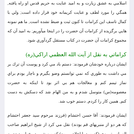
اسلامي به عشق زيارت و به اميد عنايت به حريم قدس او راه يافته,
همگي را مورد لطف و عنايت كريمانه خود قرار داده است; ولي با
كمال تاسف اين كرامات تا كنون ثبت و ضبط نشده است, ما هم نمونه
هايي برگزيده از كرامات آن حضرت را در اينجا ميآوريم; به اميد آن كه
مجموع كرامات آن حضرت در كتاب مستقل گردآوري شود.
كراماتي به نقل از آيت الله العظمي اراكي(ره)
ايشان درباره خودشان فرمودند: دستم باد مي كرد و پوست آن ترك بر
مي داشت به طوري كه نمي توانستم وضو بگيرم و ناچار بودم براي
نماز تيمم كنم و معالجات هم بي اثر بود تا اينكه به حضرت
معصومه(س) متوسل شدم و به من الهام شد كه دسكش به دست
كنم, همين كار را كردم, دستم خوب شد.
ايشان فرمودند: آقا حسن احتشام (فرزند مرحوم سيد جعفر احتشام
كه هر دو از منبريهاي قم بودند) نقل مي كرد از شيخ ابراهيم صاحب
الزماني تبريزي (كه مرد با اخلاصي بود) كه من شبي در خواب ديدم به