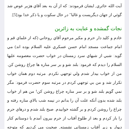
آيت الله حائري, ايشان فرمودند: كه از آن به بعد آقاي هژبر عوض شد
گوئي از جهان ديگريست و غالبا" در حال سكوت و يا ذكر خدا بود[5].
نجات گمشده و عنايت به زائرين
خادم و كليد دار حرم و مكبر مرحوم آقاي روحاني (كه از علماي قم و
امام جماعت مسجد امام حسن عسكري عليه السلام بوده اند) مي
گويد: شبي از شبهاي سرد زمستان در خواب حضرت معصومه عليها
السلام را ديدم كه فرمود: بلند شو و بر سر مناره ها چراغ روشن كن.
من از خواب بيدار شدم ولي توجهي نكردم. مرتبه دوم همان خواب
تكرار شد و من بي توجهي كردم در مرتبه سوم حضرت فرمود: مگر
نمي گويم بلند شو و بر سر مناره چراغ روشن كن! من هم از خواب
بلند شده بدون آنكه علت آن را بدانم در نيمه شب بالاي مناره رفته و
چراغ را روشن كردم و بر گشته خوابيدم. صبح بلند شدم و درهاي حرم
را باز كردم و بعد از طلوع آفتاب از حرم بيرون آمدم با دوستانم كنار
ديوار و زير آفتاب زمستاني نشسته, صحبت مي كرديم كه متوجه