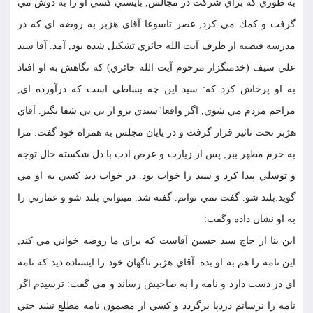
به طوري كه براي شركت در مجالس, بايستي كسي او را به دوش مي
گرفت و كمك مي كرد, عصر تاسوعا آقاي هژبر به روضه اي كه در
مدرسه فيضيه از طرف آيت الله حائري تشكيل شده بود, آمد. آقا سيد
علي سيف (خدمتگزار مرحوم آيت الله حائري) كه نگاهش به او افتاد
به او پرخاش كرد كه: سيد اين چه بساطي است كه ذرآورده اي,
مزاحم مردم مي شوي, اگر واقعا"سيدي برو از بي بي شفا بگير. آقاي
هژبر تحت تاثير قرار گرفت و در پايان مجلس به همراه خود گفت: مرا
به حرم مطهر ببر, پس از زيارت و عرض ادب با دل شكسته حال توجه
و توسلي پيدا كرد و سيد را خواب بود. در خواب ديد كسي به او مي
گويد:بلند شو. گفت نمي توانم. گفته شد: مي‎تواني بلند شو و عمارتي را
به او نشان داده وگفت:
اين بنا از حاج سيد حسين آقاست كه براي ما روضه خواني مي كند,
اين نامه را هم به او بده. آقاي هژبر ناگهان خود را ايستاده ديد كه نامه
اي در دست دارد و نامه را به صاحبش رساند و مي گفت: ترسيدم اگر
نامه را نرسانم دردپا برگردد و كسي از مضمون نامه مطلع نشد حتي