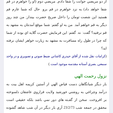
از دو مريضي جوانت را شفا دادم, مريضي دوم (او را خواهرم در قم
شفا خواهد داد) به نزد خواهرم در قم برو. حال كه شما عازم قم
هستيد اين شصت تومان را داخل ضريح حضرت بينداز; من چند روز
ديگر به قم خواهم آمد. من به او گفتم: شما موقع آمدنتان به مشهد به
قم نرفتيد؟ گفت: نه. گفتم: اين فرمايش حضرت گلايه اي بوده از شما
كه چرا در طول راه مسافرت به مشهد به زيارت خواهر ايشان نرفته
ايد؟
(
كرامات نقل شده از آقاي حيدري كاشاني ضبط صوتي و تصويري و در واحد
سمعي, بصري آستانه مقدسه موجود است
.)
نزول رحمت الهي
بار ديگر شبانگاهان دست فياض الهي از آستين كريمه اهل بيت به
درآمد وچراغي به روشني خورشيد ولايت فراروي عاشقان دلسوخته
بر افروخت. سخن از گفـته هاي دور نمي باشد بلكه حقيقي است
محقق در جمعه شب 23/2/73 آري بار ديگر در آن شب شاهد گشوده