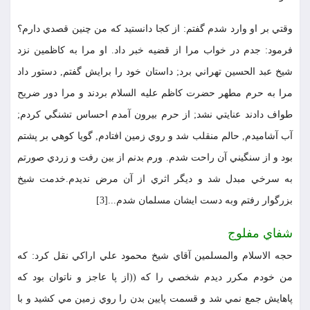
وقتي بر او وارد شدم گفتم: از كجا دانستيد كه من چنين قصدي دارم؟
فرمود: جدم در خواب مرا از قضيه خبر داد. او مرا به كاظمين نزد
شيخ عبد الحسين تهراني برد; داستان خود را برايش گفتم, دستور داد
مرا به حرم مطهر حضرت كاظم عليه السلام بردند و مرا دور ضريح
طواف دادند عنايتي نشد; از حرم بيرون آمدم احساس تشنگي كردم;
آب آشاميدم, حالم منقلب شد و روي زمين افتادم, گويا كوهي بر پشتم
بود و از سنگيني آن راحت شدم. ورم بدنم از بين رفت و زردي صورتم
به سرخي مبدل شد و ديگر اثري از آن مرض نديدم.خدمت شيخ
بزرگوار رفتم وبه دست ايشان مسلمان شدم...[3]
شفاي مفلوج
حجه الاسلام والمسلمين آقاي شيخ محمود علي اراكي نقل كرد: كه
من خودم مكرر ديدم شخصي را كه ((از پا عاجز و ناتوان بود كه
پاهايش جمع نمي شد و قسمت پايين بدن را روي زمين مي كشيد و با