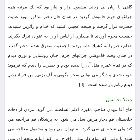
گاهي با زبان بي زباني مشغول راز و نياز بود كه يك مرتبه همه
چراغهاي حرم خاموش گرديد. در همان حال دختر مذكور مورد عنايت
حضرت قرار گرفت و صيحه عجيبي كشيد كه خدام و زائرين شنيدند.
جمعيت هجوم آوردند تا مقداري از لباس او را به عنوان تبرك بگيرند.
خدام دختر را به كشيك خانه بردند تا جمعيت متفرق شدند. دختر گفت:
در همان وقت خاموشي چراغهاي حرم, چنان روشنايي و نوري ديدم
كه در تمام عمرم مثل آن را نديده بودم و حضرت را ديدم كه فرمود:
خوب شدي و ديگر مي تواني سخن بگويي و آف بزني; من فرياد زدم,
ديدم زبانم باز شده است.. [8]
مبتلا به سل
حاج آقا مهدي صاحب مقبره اعلم السلطنه مي گويد: مردي از دهات
خلجستان قم دچار مرض سل مي شود. به پزشكان قم مراجعه مي
كند ولي نتيجه اي نمي گيرد. به تهران مي رود و مشغول معالجه مي
شود تا وقتي كه تمام داراييش راخرج مي كند امابه نتيجه اي نمي