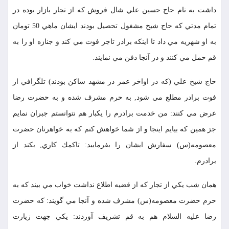
داشت به نام حاج حسين علي شال فروش كه از تجار بازار بوده در
تمام مدتي كه حاج شيخ مشغول تحصيل بودند ايشان ماهي 50 تومان
به او شهريه مي داد تا اينكه برادر تاجر فوت مي كند و جنازه او را به
قم حمل مي كنند و در آنجا دفن مي نمايند.
حاج شيخ علي (كه در اواخر عمر در مشهد ساكن بودند) تلگرافي از
فوت برادر مطلع مي شود, به حرم مشرف شده و به حضرت رضا
عرض مي كنند: من خدمت برادرم را يكبار هم نتوانستم جبران نمايم
جز همين كه بيايم اينجا و از شما خواهش كنم كه به خواهرتان حضرت
معصومه(س) سفارش ايشان را بفرماييد: تاكمك كاري, بكند از
برادرم.
همان شب يكي از تجار كه از قضيه اطلاع نداشت خواب مي بيند كه به
حرم حضرت معصومه(س) مشرف شده و آنجا مي گويند: كه حضرت
رضا عليه السلام هم به قم تشريف آوردند: يكي جهت زيارت