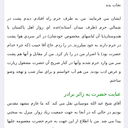
نجات بده.
ايشان مي فرمايند: من به طرف حرم راه افتادم, ديدم پشت در
شمالي حرم (طرف ميدان آستانه)عده اي زوار اهل پاكستان يا
هندوستان(با آن لباسهاي مخصوص خودشان) در اثر سردي هوا پشت
در حرم دارند به خود ميلرزند, در را زدم, حاج آقا حبيب (كه جزء خدام
حضرت بود) با اصرار من در را باز كرد, من از مقابل و آنها هم پشت
سر من وارد حرم شدند وآنها در كنار ضريح آن حضرت مشغول زيارت
و عرض ادب بودند; من هم آب خواستم و براي نماز شب و تهجد وضو
ساختم.
عنايت حضرت به زائر برادر
آقاي شيخ عبد الله موسياني نقل مي كند: كه ما عازم مشهد مقدس
بوديم در حالي كه در آنجا به جهت جمعيت زياد زوار, منزل به سختي
پيدا مي شد. من با اطلاع از اين جهت به حرم حضرت معصومه عليها