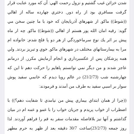
شدن خزائن غيب گشتيم و نزول رحمت الهي: آن كه مورد عنايت قرار
گرفت مسافري بود از راه دور, دختري چهارده ساله از اهالي
((شوط)) ماكو, از شهرهاي آذربايجان كه خود با ما چنين سخن مي
گويد: رقيه امان الله پور هستم از اهالي ((شوط)) ماكو, چه ار ماه
پيش بر اثر يك نوع سرماخوردگي از هر دو پا فلج شدم; خانواده ام
مرا به بيمارستانهاي مختلف در شهرهاي ماكو, خوي و تبريز بردند, ولي
همه پزشكان پس از عكسبرداري و انجام آزمايش مكرر, از درمانم
عاجز شدند و من ديگر نمي توانستم پاهايم را حركت دهم تا اين كه
چهارشنبه شب (21/2/73) در عالم رويا ديدم كه خانمي سفيد پوش
سوار بر اسبي سفيد به طرف من آمدند و فرمودند:
((چرا از همان ابتداي بيماري پيش من نيامدي تا شفايت دهم؟)) با
اضطراب از خواب پريدم و جريان خواب را با عمو و عمه ام در ميان
گذاشتم و آنها نيز بلافاصله مقدمات سفر به قم را فراهم آوردند. لذا
روز جمعه (23/2/73)ساعت 30/7 دقيقه بعد از ظهر به حرم مطهر