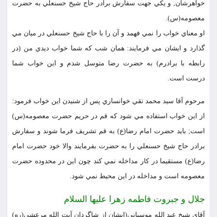
خواهرشان, و يكي جهت سفارش برادر حاج شيخ حسنعلي به حضرت
معصومه(س).
او معناي خواب را نمي فهمد و آن را با حاج شيخ حسنعلي در ميان مي
گذارد و ايشان مي فرمايند: همان شب كه شما خواب ديدي من (در
رابطه با برادرم) به حضرت رضا متوسل شدم و اين خواب شما
درست است.
مرحوم آقا سيد محمد تقي خوانساري پس از شنيدن اين خواب فرمود:
از اين خواب استفاده مي شود كه قم در حريم حضرت معصومه(س)
است; بايد حضرت امام رضا(ع) به قم تشريف فرما شوند و سفارش
برادر حاج شيخ حسنعلي را به حضرت بفرمايند والا خود حضرت امام
رضا(ع) مستقيما در كار مداخله نمي كند چون اين در محدوده حضرت
معصومه است و مداخله در اين محيط نمي شود.
جلال و جبروت فاطمه زهرا عليها السلام
آقاي شيخ عبد الله موسياني(ايشان از شاگردان آيت الله مرعشي(ره)