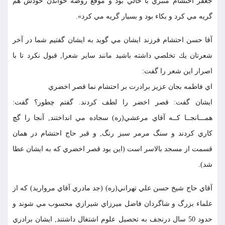
جعفر احتشام منبري با حالي بود و موقع روضه خواندن خودش هم
گريه مي كرد و بكاء بود و بسيار گريه مي كرد».
آقا حسن احتشام فرزند ايشان مي گويد به ايشان گفتيم شما در آخر
شعرتان يك تخلصي داشته باشيد مانند ساير شعرا, قبول نكرد تا با
اصرار اين شعر را گفت:
اي فاطمه بجان عزيز برادرت بر احتشام نما قصر اخضري
ايشان گفت: قصر اخضر را لطف كردند. گفتم چطور؟ گفت:
همـــانجــا كــه آقاي مرعشي(ره) سجاده مي انداختند, آنجا را گچ
كاري كردند و سنگ مرمر سبز رنگ, و قبر حاج احتشام در همان
قسمت از مسجد بالاسر است (اين بود قصر اخضري كه به ايشان عطا
شد).
آقاي حاج شيخ حسن علي تهراني(ره) (جد مادري آقاي مرواريد) كه از
علماء بزرگ و شاگردان فاضل ميرزاي شيرازي محسوب مي شوند و
حدود 50 سال درنجف به تحصيل علوم اشتغال داشتند, ايشان برادري