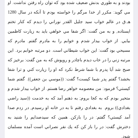
بودند و به طوري بدنش ضعيف شده بود كه توان راه رفتن نداشت. او
مي گويد: مكرر از خدا مرگم را خواسته بودم تا آنكه در سال 1280
هـ.ق در عالم خواب سيد جليل القدر نوراني را ديدم كه كنار تختم
ايستاده, و به من گفت: اگر شفا مي خواهي بايد به زيارت كاظمين
بيايي. از خواب بيدار شدم و خوابم را به مادرم گفتم. مادرم كه
مسيحي بود گفت: اين خواب شيطاني است. دو مرتبه خوابم برد. اين
مرتبه زني را در خاب ديدم باچادر و روپوش كه به من گفت: برخيز كه
صبح شد آيا پدرم با شما شرط نكرد كه او را زيارت كني و ترا شفا
بخشد؟ گفتم پدر شما كيست؟ گفت: ((موسي بن جعفر)). گفتم شما
كيستي؟ فرمود: من معصومه خواهر رضا هستم. از خواب بيدار شدم و
متحير بودم كه به كجا بروم; به ذهنم آمد كه به خدمت ((سيد راضي
بغدادي)) بروم. به بغدادي رفتم تا به در خانه او رسيدم, در زدم صدا
آمد كيستي؟ گفتم: در را بازكن. همين كه سيدصدايم را شنيد به
دخترش گفت: در را باز كن كه يك نفر نصراني است آمده مسلمان
شود.