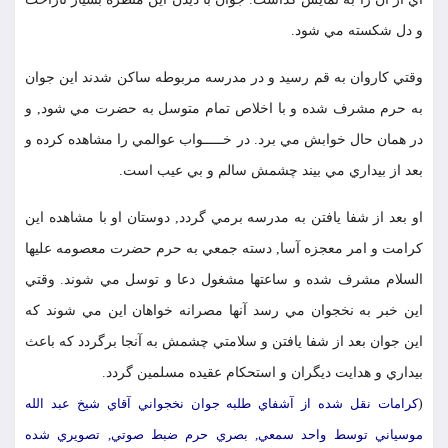
و دل شكسته مي شود.
وقتي كاروان به قم رسيد و در مدرسه مربوطه ساكن شدند اين جوان
به حرم مشرف شده و با اخلاص تمام متوسل به حضرت مي شود, و
در همان حال خوابش مي برد. در خـــــواب عوالمي را مشاهده كرده و
بعد از بيداري مي بيند چشمش سالم و بي عيب است.
او بعد از شفا يافتن به مدرسه برمي گردد, دوستان او با مشاهده اين
كرامت و امر معجزه آسا, دسته جمعي به حرم حضرت معصومه عليها
السلام مشرف شده و ساعتها مشغول دعا و توسل مي شوند. وقتي
اين خبر به نخجوان مي رسد آنها مصرانه خواهان اين مي شوند كه
اين جوان بعد از شفا يافتن و سلامتي چشمش به آنجا برگردد كه باعث
بيداري و هدايت ديگران و استحكام عقيده مسلمين گردد.
(
كرامات نقل شده از آشفاي طلبه جوان نخجواني آقاي شيخ عبد الله
موسياني توسط واحد سمعي, بصري حرم ضبط صوتي, تصويري شده