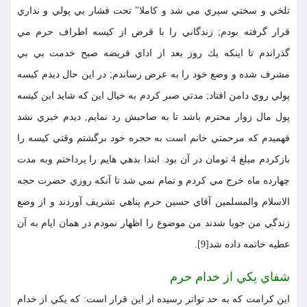
تلخي و سختي سپري مي شد و كاملا" تحت فشار بي پولي و نداري
قرار گرفته بودم; زندگاني را با قرض از كيسه اطراف حرم مي
گذراندم تا اينكه يك روز بعد از اداي فريضه صبح خدمت بي بي
مشرف شده و وضع خود را به عرض رساندم; در اين حال ديدم كيسه
پولي روي دامن افتاد; مدتي صبر كردم به خيال اين كه شايد اين كيسه
پول مال زوار محترم باشد تا به صاحبش رد نمايم, ديدم خبري نشد
فهميدم كه مرحمتي خانم است به حجره خود برگشتم وقتي كيسه را
بازكردم مبلغ 4 تومان در آن بود. ابتدا بدهي هايم را پرداختم وبه مدت
چهارده ماه خرج مي كردم و تمام نمي شد تا آنكه روزي حضرت حجه
الاسلام والمسلمين آقاي حسين حرم پناهي تشريف آوردند و از وضع
زندگي من جويا شدند من موضوع را اظهار نمودم در همان ايام به آن
عطيه خاتمه داده شد[9].
شفاي يكي از خدام حرم
اين كرامت كه به حد تواتر رسيده از اين قرار است: كه يكي از خدام