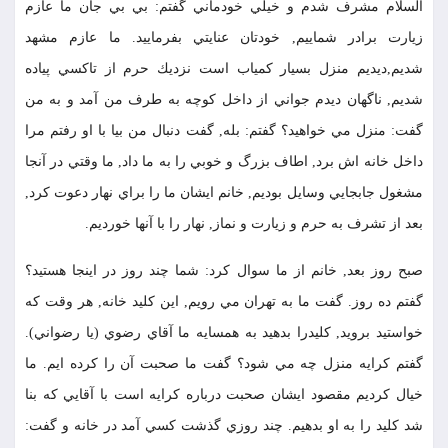
السلام مشرف شدم و خيلي خودماني گفتم: بي بي جان ما عازم
زيارت برادر شماييم, خودتان عنايتي بفرماييد. ما عازم مشهد
شديم,ديديم منزل بسيار كمياب است نزديك حرم از تاكسي پياده
شديم, ناگهان ديدم جواني از داخل كوچه به طرف من آمد و به من
گفت: منزل مي خواهيد؟ گفتم: بله, گفت دنبال من بيا با او رفتم مرا
داخل خانه اش برد, اطاف بزرگ و خوبي را به ما داد, ما وقتي در آنجا
مشغول جابجايي وسايل بوديم, خانم ايشان ما را براي نهار دعوت كرد,
بعد از تشرف به حرم و زيارت و نماز, نهار را با آنها خورديم.
صبح روز بعد, خانم از ما سوال كرد: شما چند روز در اينجا هستيد؟
گفتم ده روز. گفت ما به تهران مي رويم, اين كليد خانه, هر وقت كه
خواستيد برويد, كليدرا بدهيد به همسايه ما آقاي رضوي (يا رضواني).
گفتم كرايه منزل چه مي شود؟ گفت ما صحبت آن را كرده ايم. ما
خيال كرديم مقصود ايشان صحبت درباره كرايه است با آقايي كه بنا
شد كليد را به او بدهيم. چند روزي گذشت كسي آمد در خانه و گفت: