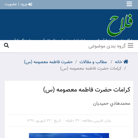
ورود | عضویت
پایگاه نشر و تبلیغ قرآن کریم و معارف اهل بیت علیهم السلام [ موسسه فرهنگی قرآن و
عترت منهاج عشق آباد ]
گروه بندی موضوعی
خانه
مطالب و مقالات
حضرت فاطمه معصومه (س)
کرامات حضرت فاطمه معصومه (س)
کرامات حضرت فاطمه معصومه (س)
محمدهادي حميديان
زمان تقریبی مطالعه : 29 دقیقه
تاریخ : 22 شهریور 1391