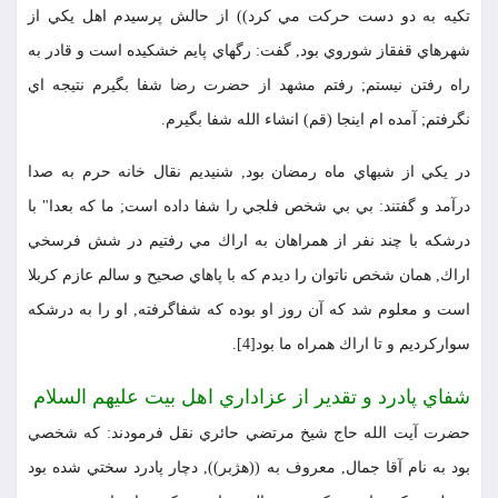
تكيه به دو دست حركت مي كرد)) از حالش پرسيدم اهل يكي از
شهرهاي قفقاز شوروي بود, گفت: رگهاي پايم خشكيده است و قادر به
راه رفتن نيستم; رفتم مشهد از حضرت رضا شفا بگيرم نتيجه اي
نگرفتم; آمده ام اينجا (قم) انشاء الله شفا بگيرم.
در يكي از شبهاي ماه رمضان بود, شنيديم نقال خانه حرم به صدا
درآمد و گفتند: بي بي شخص فلجي را شفا داده است; ما كه بعدا" با
درشكه با چند نفر از همراهان به اراك مي رفتيم در شش فرسخي
اراك, همان شخص ناتوان را ديدم كه با پاهاي صحيح و سالم عازم كربلا
است و معلوم شد كه آن روز او بوده كه شفاگرفته, او را به درشكه
سواركرديم و تا اراك همراه ما بود[4].
شفاي پادرد و تقدير از عزاداري اهل بيت عليهم السلام
حضرت آيت الله حاج شيخ مرتضي حائري نقل فرمودند: كه شخصي
بود به نام آقا جمال, معروف به ((هژبر)), دچار پادرد سختي شده بود