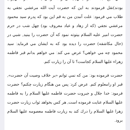
بودند)نقل فرمودند به اين كه حضرت آيت الله مرعشي نجفي به
طلاب مي فرمود: علت آمدن من به قم اين بود كه پدرم سيد محمود
مرعشي نجفي (كه از زهاد و عباد معروف بود) چهل شب در حرم
حضرت امير عليه السلام بيتوته نمود كه آن حضرت را ببنيد, شبي در
(حال مكاشفه) حضرت را ديده بود كه به ايشان مي فرمايد: سيد
محمود چه مي خواهي؟ عرض مي كند: مي خواهم بدانم قبر فاطمه
زهراء عليها السلام كجاست؟ تا آن را زيارت كنم.
حضرت فرموده بود: من كه نمي توانم «بر خلاف وصيت آن حضرت»,
قبر او رامعلوم كنم. عرض كرد: پس من هنگام زيارت چكنم؟ حضرت
فرمود: خدا جلال و جبروت حضرت فاطمه عليها السلام را به فاطمه
عليها السلام عنايت فرموده است, هر كس بخواهد ثواب زيارت حضرت
زهرا عليها السلام را درك كند به زيارت فاطمه معصومه عليها السلام
برود.