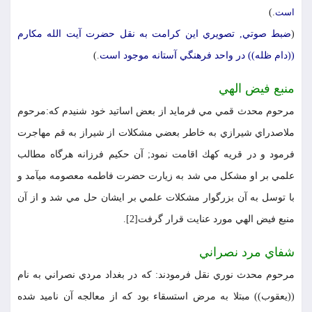
است
.)
(
ضبط صوتي, تصويري اين كرامت به نقل حضرت آيت الله مكارم
((دام ظله)) در واحد فرهنگي آستانه موجود است
.)
منبع فيض الهي
مرحوم محدث قمي مي فرمايد از بعض اساتيد خود شنيدم كه:مرحوم
ملاصدراي شيرازي به خاطر بعضي مشكلات از شيراز به قم مهاجرت
فرمود و در قريه كهك اقامت نمود; آن حكيم فرزانه هرگاه مطالب
علمي بر او مشكل مي شد به زيارت حضرت فاطمه معصومه ميآمد و
با توسل به آن بزرگوار مشكلات علمي بر ايشان حل مي شد و از آن
منبع فيض الهي مورد عنايت قرار گرفت[2].
شفاي مرد نصراني
مرحوم محدث نوري نقل فرمودند: كه در بغداد مردي نصراني به نام
((يعقوب)) مبتلا به مرض استسقاء بود كه از معالجه آن ناميد شده