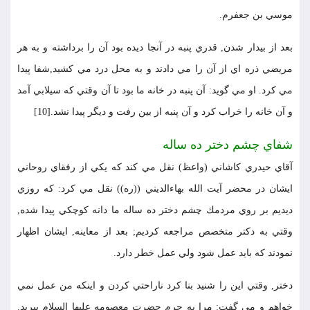
موسي بن جعفرم.
بعد از بيدار شدن, قدري پنبه در آنجا ديده بود آن را برداشته و به هر
مريضي ذره اي از آن را مي دادند و به محل درد مي كشيد,شفا پيدا
مي كرد. او مي گويد: آن پنبه در خانه ما بود تا آن وقتي كه سيلابي آمد
و آن خانه را خراب كرد و آن پنبه از بين رفت و ديگر پيدا نشد.[10]
شفاي چشم دختر ده ساله
آقاي حيدري كاشاني (واعظ) نقل مي كند كه يكي از رفقاي روحاني
ايشان در محضر آيت الله بهاءالديني ((ره)) نقل مي كرد: كه روزي
ديديم بر روي مردمك چشم دختر ده ساله ما دانه كوچكي پيدا شده,
وقتي به دكتر متخصص مراجعه كرديم; بعد از معاينه, ايشان اظهار
نمودند كه بايد عمل شود ولي عمل خطر دارد.
دختر, وقتي اين را شنيد بنا كرد ناراحتي كردن و اينكه من عمل نمي
خواهم و مي گفت: مرا به حرم حضرت معصومه عليها السلام ببريد.