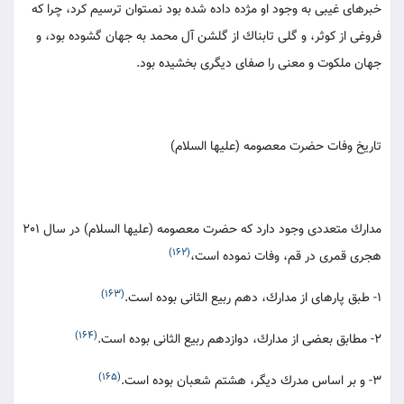
خبرهاى غيبى به وجود او مژده داده شده بود نمى‏توان ترسيم كرد، چرا كه
فروغى از كوثر، و گلى تابناك از گلشن آل محمد به جهان گشوده بود، و
جهان ملكوت و معنى را صفاى ديگرى بخشيده بود.
تاريخ وفات حضرت معصومه (عليها السلام)
مدارك متعددى وجود دارد كه حضرت معصومه (عليها السلام) در سال 201
(162)
هجرى قمرى در قم، وفات نموده است،
(163)
1- طبق پاره‏اى از مدارك، دهم ربيع الثانى بوده است.
(164)
2- مطابق بعضى از مدارك، دوازدهم ربيع الثانى بوده است.
(165)
3- و بر اساس مدرك ديگر، هشتم شعبان بوده است.