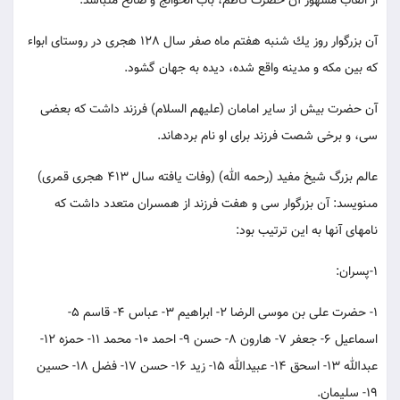
از القاب مشهور آن حضرت كاظم، باب الحوائج و صالح مى‏باشد.
آن بزرگوار روز يك شنبه هفتم ماه صفر سال 128 هجرى در روستاى ابواء
كه بين مكه و مدينه واقع شده، ديده به جهان گشود.
آن حضرت بيش از ساير امامان (عليهم السلام) فرزند داشت كه بعضى
سى، و برخى شصت فرزند براى او نام برده‏اند.
عالم بزرگ شيخ مفيد (رحمه الله) (وفات يافته سال 413 هجرى قمرى)
مى‏نويسد: آن بزرگوار سى و هفت فرزند از همسران متعدد داشت كه
نام‏هاى آنها به اين ترتيب بود:
1-پسران:
1- حضرت على بن موسى الرضا 2- ابراهيم 3- عباس 4- قاسم 5-
اسماعيل 6- جعفر 7- هارون 8- حسن 9- احمد 10- محمد 11- حمزه 12-
عبدالله 13- اسحق 14- عبيدالله 15- زيد 16- حسن 17- فضل 18- حسين
19- سليمان.