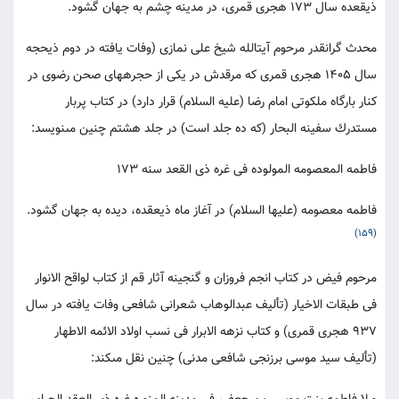
ذيقعده سال 173 هجرى قمرى، در مدينه چشم به جهان گشود.
محدث گرانقدر مرحوم آيت‏الله شيخ على نمازى (وفات يافته در دوم ذيحجه
سال 1405 هجرى قمرى كه مرقدش در يكى از حجره‏هاى صحن رضوى در
كنار بارگاه ملكوتى امام رضا (عليه السلام) قرار دارد) در كتاب پربار
مستدرك سفينه البحار (كه ده جلد است) در جلد هشتم چنين مى‏نويسد:
فاطمه المعصومه المولوده فى غره ذى القعد سنه 173
فاطمه معصومه (عليها السلام) در آغاز ماه ذيعقده، ديده به جهان گشود.
(159)
مرحوم فيض در كتاب انجم فروزان و گنجينه آثار قم از كتاب لواقح الانوار
فى طبقات الاخيار (تأليف عبدالوهاب شعرانى شافعى وفات يافته در سال
937 هجرى قمرى) و كتاب نزهه الابرار فى نسب اولاد الائمه الاطهار
(تأليف سيد موسى برزنجى شافعى مدنى) چنين نقل مى‏كند: