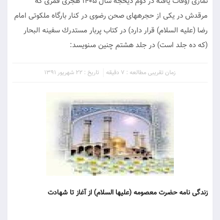
نمازى (وفات يافته در دوم ذيحجه سال 1405 هجرى قمرى كه
مرقدش در يكى از حجره‏هاى صحن رضوى در كنار بارگاه ملكوتى امام
رضا (عليه السلام) قرار دارد) در كتاب پربار مستدرك سفينه البحار
(كه ده جلد است) در جلد هشتم چنين مى‏نويسد:
زمان تقریبی مطالعه : 7 دقیقه
تاریخ : 22 شهریور 1391
زندگى نامه حضرت معصومه (عليها السلام) از آغاز تا شهادت‏