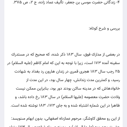
4- زندگانى حضرت موسى بن جعفر، تأليف عماد زاده، ج 2، ص 375.
بررسى و شرح كوتاه:
در بعضى از مدارك فوق، سال 183 ذكر شده، كه صحيح كه در مستدرك
سفينه آمده 173 است، زيرا با توجه به اين كه امام كاظم (عليه السلام) در
25 رجب سال 183 هجرى قمرى در زندان هارون رد بغداد به شهادت
رسيد، و كمترين مدت زندانش، چهار سال بود، در اين مدت از
خانواده‏اش كه در مدينه ساكن بودند دور بود، بنابراين ممكن نيست
ولادت حضرت معصومه (عليها السلام) در سال 183 رخ داده باشد، و
ظاهرا در اين شماره اشتباه شده و به جاى 173، 183 نوشته شده است.
از اين رو محقق كاوشگر، مرحوم عمازداه اصفهانى، بدون ابهام مى‏نويسد: