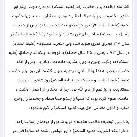
آغاز ماه ذيقعده براى حضرت رضا (عليه السلام) دودمان نبوت، پيام آور
شادى مخصوص و پايانه يك انتظار عميق و استثنايى است، زيرا حضرت
نجمه (عليه السلام) فرزندى جز حضرت نداشت، و مدت‏ها پس از حضرت
رضا (عليه السلام) صاحب فرزندى نشد (زيرا حضرت رضا (عليه السلام) در
سال 148 هجرى قمرى متولد شد، ولى حضرت معصومه (عليها السلام)
در سال 173، يعنى با 25 سال فاصله) با توجه به اينكه امام صادق (عليه
السلام) به ولايت چنين بانويى، بشارت داده بود، بنابراين پس از آنكه
حضرت معصومه (عليها السلام) ديده به جهان گشود، آن روز براى حضرت
نجمه (عليه السلام) و حضرت رضا (عليه السلام) روز شادى و سرور و
صفت‏ناپذير و روز نهم از ايام الله بود، چرا كه دخترى از آسمان ولايت و
امامت، طلوع كرده بود، كه قلب‏ها را جلا و صفا مى‏داد و چشم‏ها را روشن
مى‏كرد و كانون مقدس اهل بيت (عليه السلام) را گرم مى‏نمود.
به راستى توصيف عظمت هلهله و غريو شادى از دودمان رسالت را به
خاطر اينكه امام رضا (عليه السلام) دارى خواهرى شده كه سال‏ها قبل در