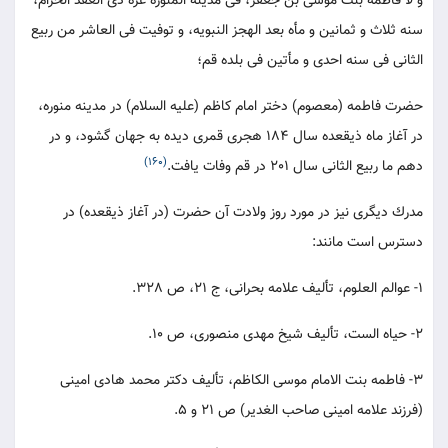
و لا فاطمه بنت موسى بن جعفر، فى مدينه المنوره غره ذى العقد الحرام،
سنه ثلاث و ثمانين و مأه بعد الهجز النبويه، و توفيت فى العاشر من ربيع
الثانى فى سنه احدى و مأتين فى بلده قم؛
حضرت فاطمه (معصوم) دختر امام كاظم (عليه السلام) در مدينه منوره،
در آغاز ماه ذيقعده سال 184 هجرى قمرى ديده به جهان گشود، و در
(160)
دهم ما ربيع الثانى سال 201 در قم وفات يافت.
مدرك ديگرى نيز در مورد روز ولادت آن حضرت (در آغاز ذيقعده) در
دسترس است مانند:
1- عوالم العلوم، تأليف علامه بحرانى، ج 21، ص 328.
2- حياه الست، تأليف شيخ مهدى منصورى، ص 10.
3- فاطمه بنت الامام موسى الكاظم، تأليف دكتر محمد هادى امينى
(فرزند علامه امينى صاحب الغدير) ص 21 و 5.