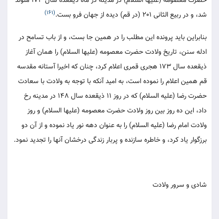
حضرت معصومه (عليها السلام) در مدينه در ماه ذيقعده سال 173 متولد
(161)
شد، و در ربيع الثانى 201 (در قم) ديده از جهان فرو بست.
بنابراين بايد پرونده اين مطلب را در همين جا بست، و از باب تسامح در
ادله سنن، تاريخ ولادت حضرت معصومه (عليها السلام) را همان آغاز
ذيقعده سال 173 هجرى قمرى اعلام كرد، چنان كه اخيرا آستانه مقدسه
قم همين اعلام را نموده است، به اميد آنكه با توجه به ولادت با سعادت
حضرت رضا (عليه السلام) كه در روز 11 ذيقعده سال 148 در مدينه رخ
داد، اين ده روز بين روز ولادت حضرت معصومه (عليها السلام) و روز
ولادت امام رضا (عليه السلام) را به عنوان دهه نور ياد نموده و از آن دو
برزگوار ياد كرد، و خاطره سازنده و پربار زندگى درخشان آنها را تجديد نمود.
شادى و سرور ولادت