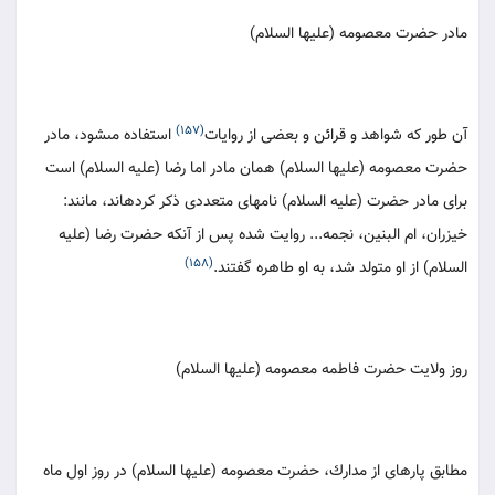
مادر حضرت معصومه (عليها السلام)
(157)
آن طور كه شواهد و قرائن و بعضى از روايات‏
استفاده مى‏شود، مادر
حضرت معصومه (عليها السلام) همان مادر اما رضا (عليه السلام) است
براى مادر حضرت (عليه السلام) نام‏هاى متعددى ذكر كرده‏اند، مانند:
خيزران، ام البنين، نجمه... روايت شده پس از آنكه حضرت رضا (عليه
(158)
السلام) از او متولد شد، به او طاهره گفتند.
روز ولايت حضرت فاطمه معصومه (عليها السلام)
مطابق پاره‏اى از مدارك، حضرت معصومه (عليها السلام) در روز اول ماه