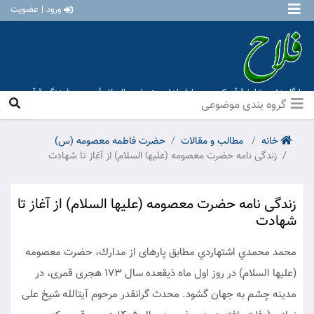
ورود | عضویت
پایگاه نشر و تبلیغ قرآن کریم و معارف اهل بیت علیهم السلام [ موسسه فرهنگی قرآن و
عترت منهاج عشق آباد ]
گروه بندی موضوعی
خانه
مطالب و مقالات
حضرت فاطمه معصومه (س)
زندگى نامه حضرت معصومه (عليها السلام) از آغاز تا شهادت‏
زندگى نامه حضرت معصومه (عليها السلام) از آغاز تا
شهادت‏
محمد محمدي اشتهاردي مطابق پاره‏اى از مدارك، حضرت معصومه
(عليها السلام) در روز اول ماه ذيقعده سال 173 هجرى قمرى، در
مدينه چشم به جهان گشود. محدث گرانقدر مرحوم آيت‏الله شيخ على