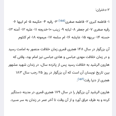
2-دختران:
(155)
1- فاطمه كبرى 2- فاطمه صغرى‏
3- رقيه 4- حكيمه 5- ام ابيها 6-
رقيه صغرى 7- ام جعفر 8- لبابه 9- زينب 10-خديجه 11- عليه 12- آمنه 13-
حسنه 14- بريهه 15- عايشه 16- ام سلمه 17- ميمونه 18- ام كلثوم‏
آن بزرگوار در سال 148 هجرى قمرى زمان خلافت منصور به امامت رسيد
و در زمان خلافت مهدى عباسى و هادى عباسى نيز امام بود، وقتى كه
هارون الرشيد به خلافت رسيد پس از پانزده سال، در زندان شهيد مشهور
بين تاريخ نويسان آن است كه آن بزرگوار در روز 25 رجب سال 183
(156)
هجرى از دنيا رفت‏
.
هارون الرشيد آن بزرگوار را در سال 179 هجرى قمرى در مدينه دستگير
كرده و به طرف عراق آورد و از آن وقت تا آخر عمر در زندان به سر مى‏برد.