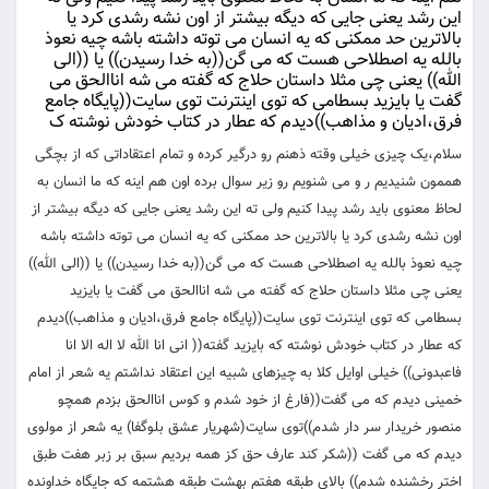
این رشد یعنی جایی که دیگه بیشتر از اون نشه رشدی کرد یا
بالاترین حد ممکنی که یه انسان می توته داشته باشه چیه نعوذ
بالله یه اصطلاحی هست که می گن((به خدا رسیدن)) یا ((الی
الله)) یعنی چی مثلا داستان حلاج که گفته می شه اناالحق می
گفت یا بایزید بسطامی که توی اینترنت توی سایت((پایگاه جامع
فرق،ادیان و مذاهب))دیدم که عطار در کتاب خودش نوشته ک
سلام،یک چیزی خیلی وقته ذهنم رو درگیر کرده و تمام اعتقاداتی که از بچگی
هممون شنیدیم ر و می شنویم رو زیر سوال برده اون هم اینه که ما انسان به
لحاظ معنوی باید رشد پیدا کنیم ولی ته این رشد یعنی جایی که دیگه بیشتر از
اون نشه رشدی کرد یا بالاترین حد ممکنی که یه انسان می توته داشته باشه
چیه نعوذ بالله یه اصطلاحی هست که می گن((به خدا رسیدن)) یا ((الی الله))
یعنی چی مثلا داستان حلاج که گفته می شه اناالحق می گفت یا بایزید
بسطامی که توی اینترنت توی سایت((پایگاه جامع فرق،ادیان و مذاهب))دیدم
که عطار در کتاب خودش نوشته که بایزید گفته(( انی انا الله لا اله الا انا
فاعبدونی)) خیلی اوایل کلا به چیزهای شبیه این اعتقاد نداشتم یه شعر از امام
خمینی دیدم که می گفت((فارغ از خود شدم و کوس اناالحق بزدم همچو
منصور خریدار سر دار شدم))توی سایت(شهریار عشق بلوگفا) یه شعر از مولوی
دیدم که می گفت ((شکر کند عارف حق کز همه بردیم سبق بر زبر هفت طبق
اختر رخشنده شدم)) بالای طبقه هفتم بهشت طبقه هشتمه که جایگاه خداونده