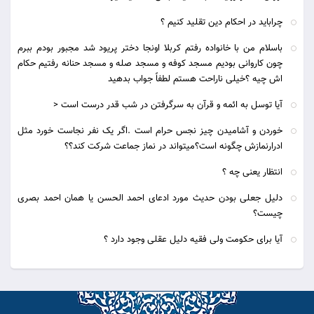
چراباید در احکام دین تقلید کنیم ؟
باسلام من با خانواده رفتم کربلا اونجا دختر پریود شد مجبور بودم ببرم
چون کاروانی بودیم مسجد کوفه و مسجد صله و مسجد حنانه رفتیم حکام
اش چیه ؟خیلی ناراحت هستم لطفاً جواب بدهید
آیا توسل به ائمه و قرآن به سرگرفتن در شب قدر درست است <
خوردن و آشاميدن چيز نجس حرام است .اگر یک نفر نجاست خورد مثل
ادرارنمازش چگونه است؟میتواند در نماز جماعت شرکت کند؟؟
انتظار یعنی چه ؟
دلیل جعلی بودن حدیث مورد ادعای احمد الحسن یا همان احمد بصری
چیست؟
آیا برای حکومت ولی فقیه دلیل عقلی وجود دارد ؟