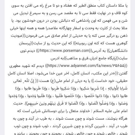
یا مثلا داستان کتاب منطق الطیر که هفتاد و دو تا مرغ راه می افتن به سوی
کوه قاف و در نهایت فقط سی تا به مقصد می رسن و به سیمرغ تبدیل می
شن و می فهمن که اون پادشاهی که دنبالش بودن در درون خودشون بود. یا
مثلا بحث از کثرت به وحدت و اسفار چهارگانه ملاصدرا همه و همه اینها خیلی
ذهن رو درگیر مس کنه یا یه حدیثی از امام صادق می می فرمودن((عبودیت
گوهری هست که کنه اون ربوبیته)) که این حدیث رو از سایت((پرسمان
دانشگاهیان)) به آدرس((https://www.porseman.com/)) دیدم.توی
سایت((پایگاه جامع ادیان،فرق و مذاهب))به ادرس
((https://www.adyannet.com/fa/news/۳۵۶۵۵)) دیدم که شهید مطهری
گفتن:((«در این مکتب، انسان کامل، اخر عین خدا می‌شود، اصلا انسان کامل
حقیقی، خود خداست.)) یا یه دیثی از امام علی(ع) هست:(( إنَّ للّه ِِ تَعالى
شَرابا لِأَولِيائِهِ ، إذا شَرِبوا سَكِروا ، وإذا سَكِروا طَرِبوا ، وإذا طَرِبوا طابوا ، وإذا
طابوا ذابوا ، وإذا ذابوا خَلَصوا ، وإذا خَلَصوا طَلَبوا ، وإذا طَلَبوا وَجَدوا ، وإذا وَجَدوا
وَصَلوا ، وإذا وَصَلُوا اتَّصَلوا ، وإذَا اتَّصَلوا لا فَرقَ بَينَهُم وبَينَ حَبيبِهِم)). حديث
امام على عليه السلام : خداوند متعال را براى دوستانش شرابى است كه
هرگاه بنوشند، مست شوند و چون مست شوند ، به طرب در آيند و چون به
طرب در آيند ، شيرين گردند و چون شيرين گردند ، ذوب شوند و چون ذوب
شوند ، خالص شوند و چون خالص شوند ، بجويند و چون بجويند ، بيابند و