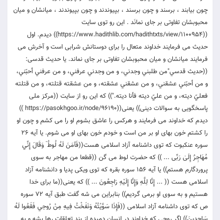
چون بيابند ، برسند و چون برسند ، بپيوندند و چون بپيوندند ، ميانشان و ميان
محبوبشان تفاوتى بر جاى نمانَد . این رو توی سایت
((https://www.hadithlib.com/hadithtxts/view/1100954)) دیدم. اول
حدیث می فرمایند خداوند متعال را برای دوستانش شرابی است و آخرش می
فرمایند میانشان و میان محبوبشان تفاوتی بر جای نماند. یا حدیث قدسی:
((حديث قدسي"من طلبني وجدني، و من وجدني عرفني، و من عرفني أحبّني،
و من أحبّني عشقني، و من عشقني عشقته، و من عشقته قتلته، و من قتلته
فعليّ ديته، و من عليّ ديته فأنا ديته.")) که این رو از سایت ((مرکز ملی
پاسخگویی به سوالات دینی)) یعنی((https://pasokhgoo.ir/node/96190 ))
دیدم که خداوند می فرمایند و هرکس را عاشق بشوم او را می کشم و چون او
را کشتم خون بهای او بر من است و خودم خون بهای او می شوم. یا آیه ۲۶
سوره عنکبوت که توی داشنامه آزاد اسلامی هست((فَآمَنَ لَهُ لُوطٌ ۘ وَقَالَ إِنِّي
مُهَاجِرٌ إِلَىٰ رَبِّی ... )) که حضرت لوط می گن ((قطعا من مهاجر به سوی
پروردگارم هستم)) یا آیه ۱۵۶ سوره بقره که توی ویکی پدیا و دانشنامه آزاد
اسلامی هست (( ... إِنَّا لِلَّهِ وَإِنَّا إِلَيْهِ رَاجِعُونَ ... )) که یعنی((ما برای خدا
هستیم و به سوی او برمی گردیم)) بنابراین می شه گفت طبق آیه ۷۲ سوره
ص که توی داشنامه آزاد اسلامی ((فَإِذَا سَوَّيْتُهُ وَنَفَخْتُ فِيهِ مِنْ رُوحِي فَقَعُوا لَهُ
سَاجِدِينَ)) اگر روحی که خداوند در انسان دمیده از بند تعلقات رها بشه و به