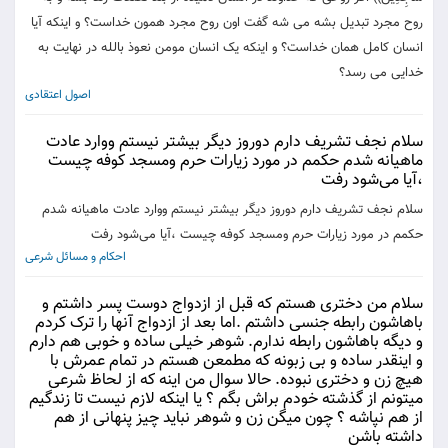
روح مجرد تبدیل بشه می شه گفت اون روح مجرد همون خداست؟ و اینکه آیا
انسان کامل همان خداست؟ و اینکه یک انسان مومن نعوذ بالله در نهایت به
خدایی می رسد؟
اصول اعتقادی
سلام نجف تشریف دارم دوروز دیگر بیشتر نیستم ووارد عادت
ماهیانه شدم حکمم در مورد زیارات حرم ومسجد کوفه چیست
،آیا می‌شود رفت
سلام نجف تشریف دارم دوروز دیگر بیشتر نیستم ووارد عادت ماهیانه شدم
حکمم در مورد زیارات حرم ومسجد کوفه چیست ،آیا می‌شود رفت
احکام و مسائل شرعی
سلام من دختری هستم که قبل از ازدواج دوست پسر داشتم و
باهاشون رابطه جنسی داشتم .اما بعد از ازدواج آنها را ترک کردم
و دیگه باهاشون رابطه ندارم. شوهر خیلی ساده و خوبی هم دارم
و اینقدر ساده و بی زبونه که مطمعن هستم در تمام عمرش با
هیچ زن و دختری نبوده. حالا سوال من اینه که از لحاظ شرعی
میتونم از گذشته خودم براش بگم ؟ یا اینکه لازم نیست تا زندگیم
از هم نپاشه ؟ چون میگن زن و شوهر نباید چیز پنهانی از هم
داشته باشن