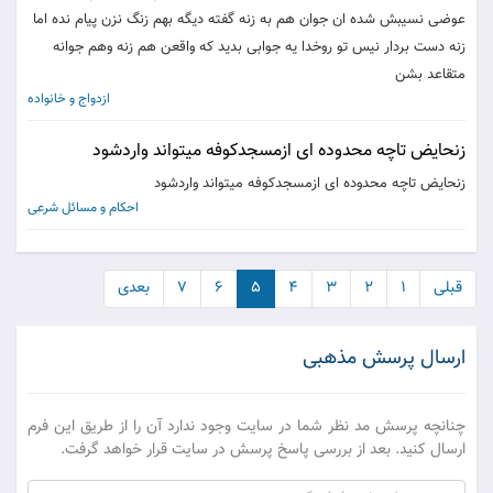
عوضی نسیبش شده ان جوان هم به زنه گفته دیگه بهم زنگ نزن پیام نده اما
زنه دست بردار نیس تو روخدا یه جوابی بدید که واقعن هم زنه وهم جوانه
متقاعد بشن
ازدواج و خانواده
زنحایض تاچه محدوده ای ازمسجدکوفه میتواند واردشود
زنحایض تاچه محدوده ای ازمسجدکوفه میتواند واردشود
احکام و مسائل شرعی
قبلی
۱
۲
۳
۴
۵
۶
۷
بعدی
ارسال پرسش مذهبی
چنانچه پرسش مد نظر شما در سایت وجود ندارد آن را از طریق این فرم
ارسال کنید. بعد از بررسی پاسخ پرسش در سایت قرار خواهد گرفت.