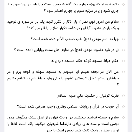
باتوجه به اینکه روزه خواری یک گناه شخصی است چرا باید بر روزه خوار حد
جاری شود و یادر مرتبه سوم یا چهارم اعدام شود ؟
سلام من امروز توی نماز ۲ بار اذکار را تکرار کردم یک بار در سوره ی توحید
و یک بار در تشهد. آیا این دو دفعه تکرار نماز را باطل می کند؟
چرا به امام مهدي (عج) لقب صاحب الأمر داده شده است؟
آیا در باره حضرت مهدی (عج) در منابع اهل سنت روایاتی آمده است ؟
حکم حیاط مسجد کوفه حکم مسجد دارد یانه
من الان در نجف هیتم آیا میتونم به مسجد سهله و کوفه برم و در
حیاطش بمانم داخل شبستان نشوم یا حتی وارد حیاط هم نمیتوانم بشوم
؟
نفرت كوفيان از حضرت علي علیه السلام
آیا حجاب در قرآن و روایات اسلامی رفتاری واجب معرفی شده است؟
سلام و خسته نباشید ببخشید در روایات فراوان از اهل سنت میگویند مذی
نجس است و سند های زیادی دارنداما شیعیان میگوند پاک است لطفا با
اوردن سند و روایات ثابت کنید نجس است یا خیر