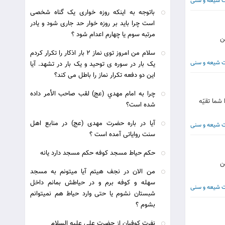
ت شیعه و سنی
باتوجه به اینکه روزه خواری یک گناه شخصی
است چرا باید بر روزه خوار حد جاری شود و یادر
مرتبه سوم یا چهارم اعدام شود ؟
بن
سلام من امروز توی نماز ۲ بار اذکار را تکرار کردم
ت شیعه و سنی
یک بار در سوره ی توحید و یک بار در تشهد. آیا
این دو دفعه تکرار نماز را باطل می کند؟
چرا به امام مهدي (عج) لقب صاحب الأمر داده
شما تقيّه
شده است؟
آیا در باره حضرت مهدی (عج) در منابع اهل
ت شیعه و سنی
سنت روایاتی آمده است ؟
حکم حیاط مسجد کوفه حکم مسجد دارد یانه
بن
من الان در نجف هیتم آیا میتونم به مسجد
سهله و کوفه برم و در حیاطش بمانم داخل
ت شیعه و سنی
شبستان نشوم یا حتی وارد حیاط هم نمیتوانم
بشوم ؟
نفرت كوفيان از حضرت علي علیه السلام