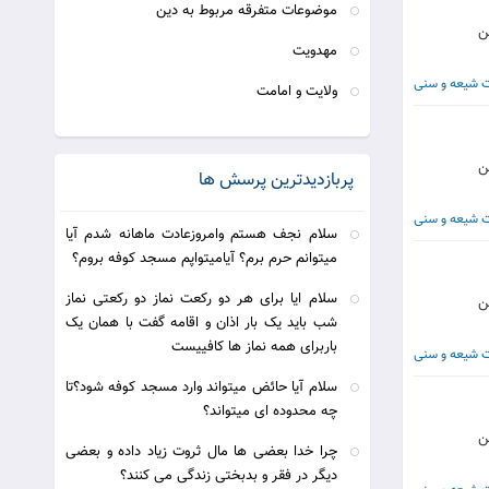
موضوعات متفرقه مربوط به دین
بن
مهدویت
ت شیعه و سنی
ولایت و امامت
بن
پربازدیدترین پرسش ها
ت شیعه و سنی
سلام نجف هستم وامروزعادت ماهانه شدم آیا
میتوانم حرم برم؟ آیامیتواپم مسجد کوفه بروم؟
سلام ایا برای هر دو رکعت نماز دو رکعتی نماز
بن
شب باید یک بار اذان و اقامه گفت با همان یک
باربرای همه نماز ها کافییست
ت شیعه و سنی
سلام آیا حائض میتواند وارد مسجد کوفه شود؟تا
چه محدوده ای میتواند؟
بن
چرا خدا بعضی ها مال ثروت زیاد داده و بعضی
دیگر در فقر و بدبختی زندگی می كنند؟