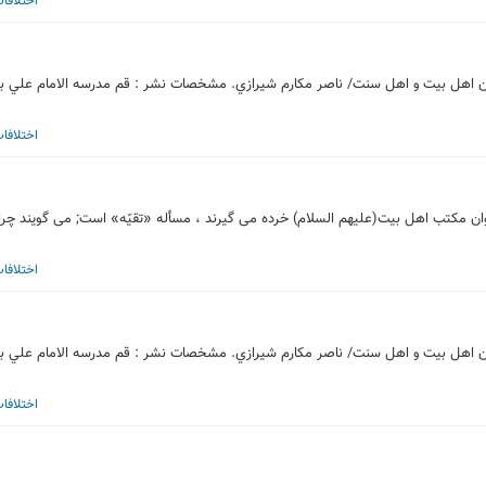
اختلافا
له مهم مورد بحث ميان پيروان اهل بيت و اهل سنت/ ناصر مكارم شيرازي. مشخصات نشر : قم مدرسه الامام علي 
اختلافا
ان مكتب اهل بيت(عليهم السلام) خرده مى گيرند ، مسأله «تقيّه» است; مى گويند چرا 
اختلافا
له مهم مورد بحث ميان پيروان اهل بيت و اهل سنت/ ناصر مكارم شيرازي. مشخصات نشر : قم مدرسه الامام علي 
اختلافا