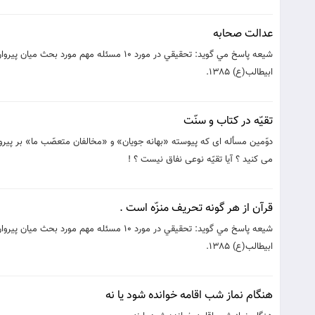
عدالت صحابه
شيعه پاسخ مي گويد: تحقيقي در مورد 10 مسئ
ابيطالب(ع) 1385.‮ ‮
تقيّه در كتاب و سنّت
دوّمين مسأله اى كه پيوسته «بهانه جويان» و «مخالفان متعصّب ما» بر پيرو
مى كنيد ؟ آيا تقيّه نوعى نفاق نيست ؟ !
قرآن از هر گونه تحريف منزّه است .
شيعه پاسخ مي گويد: تحقيقي در مورد 10 مسئ
ابيطالب(ع) 1385.‮ ‮
هنگام نماز شب اقامه خوانده شود یا نه