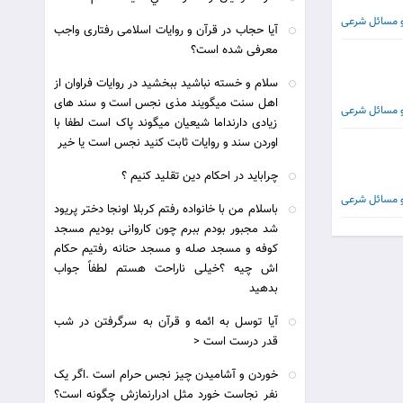
و مسائل شرعی
آیا حجاب در قرآن و روایات اسلامی رفتاری واجب
معرفی شده است؟
سلام و خسته نباشید ببخشید در روایات فراوان از
اهل سنت میگویند مذی نجس است و سند های
و مسائل شرعی
زیادی دارنداما شیعیان میگوند پاک است لطفا با
اوردن سند و روایات ثابت کنید نجس است یا خیر
چراباید در احکام دین تقلید کنیم ؟
و مسائل شرعی
باسلام من با خانواده رفتم کربلا اونجا دختر پریود
شد مجبور بودم ببرم چون کاروانی بودیم مسجد
کوفه و مسجد صله و مسجد حنانه رفتیم حکام
اش چیه ؟خیلی ناراحت هستم لطفاً جواب
بدهید
آیا توسل به ائمه و قرآن به سرگرفتن در شب
قدر درست است <
خوردن و آشاميدن چيز نجس حرام است .اگر یک
نفر نجاست خورد مثل ادرارنمازش چگونه است؟