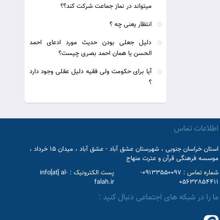
میتواند در نماز جماعت شرکت کند؟؟
انتظار یعنی چه ؟
دلیل جعلی بودن حدیث مورد ادعای احمد
الحسن یا همان احمد بصری چیست؟
آیا برای حکومت ولی فقیه دلیل عقلی وجود دارد
؟
اطلاعات تماس
استان خراسان جنوبی ، شهرستان عشق آباد - عشق آباد ، میدان 15 خرداد ،
موسسه فرهنگی قرآن و عترت منهاج
شماره تماس :
09133550097-
پست الکترونیک :
info[at] al-
falah.ir
05632854411
ما را در شبکه های اجتماعی دنبال کنید :