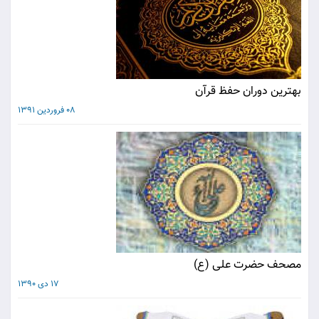
بهترين دوران حفظ قرآن
08 فروردین 1391
مصحف حضرت علی (ع)
17 دی 1390