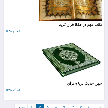
نکات مهم در حفظ قرآن کریم
08 آذر 1390
چهل حدیث درباره قرآن
05 آذر 1390
قبلی
۱
۲
۳
۴
۵
۶
۷
۸
بعدی