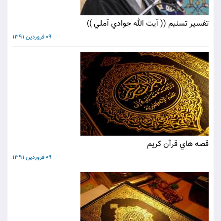
تفسير تسنيم (( آيت الله جوادي آملي ))
09 فروردین 1391
قصه هاي قرآن كريم
09 فروردین 1391