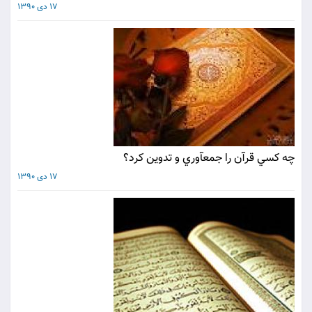
17 دی 1390
چه كسي قرآن را جمع‏آوري و تدوين كرد؟
17 دی 1390