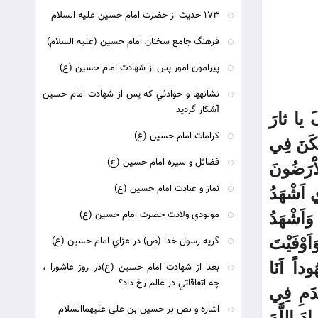
173 حديث از حضرت امام حسين عليه السلام
فرهنگ جامع سخنان امام حسين (عليه السلام)
پيرامون امور پس از شهادت امام حسين (ع)
نشانه‏ها و حوادثي که پس از شهادت امام حسين‏
آشکار گرديد
کَ يا ثارَ
كرامات امام حسين (ع)
سَکَنَ فِي
فضائل و سيره امام حسين (ع)
َْرَضُونَ
نماز و عبادت امام حسين (ع)
ي اَشْهَدُ
مولودي ولادت حضرت امام حسين (ع)
 وَاَشْهَدُ
اَوْفَيْتَ
گريه رسول خدا (ص) در عزاي امام حسين (ع)
اً اَنَا
بعد از شهادت امام حسين (ع)در روز عاشورا ،
چه اتفاقاتي در عالم رخ داد؟
َدَمِ فِي
اشاره و نص بر حسين بن على عليهماالسلام
دَ اللَّهَ