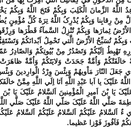
عِدُ اللَّهُ الزَّمانَ الْکَلِبَ وَبِکُمْ فَتَحَ اللَّهُ وَبِکُمْ يَخْت
لَّ مِنْ رِقابِنا وَبِکُمْ يُدْرِکُ اللَّهُ تِرَةَ کُلِّ مُؤْمِنٍ يُط
الاَْرْضُ ثِمارَها وَبِکُمْ تُنْزِلُ السَّمآءُ قَطْرَها وَرِزْقَه
َ وَبِکُمْ تُسَبِّحُ الاَْرْضُ الَّتي تَحْمِلُ اَبْدانَکُمْ وَتَسْتَقِر
َهْبِطُ اِلَيْکُمْ وَتَصْدُرُ مِنْ بُيُوتِکُمْ وَالصّادِرُ عَمّ
َةٌ خالَفَتْکُمْ وَاُمَّةٌ جَحَدَتْ وَلايَتَکُمْ وَاُمَّةٌ ظاهَرَتْ 
لَّذي جَعَلَ النّارَ مَاْويهُمْ وَبِئْسَ وِرْدُ الْوارِدينَ وَبِئْسَ
َّهُ عَلَيْکَ يا اَبا عَبْدِ اللَّهِ اَنَا اِلَي اللَّهِ مِمَّنْ خالَفَ
َلَيْکَ يَا بْنَ اَميرِ الْمُؤْمِنينَ اَلسَّلامُ عَلَيْکَ يَا بْنَ
ِمَةَ صَلَّي اللَّهُ عَلَيْکَ صَلّي اللَّهُ عَلَيْکَ صَلَّي اللَّه
َّي ءٌ اَلسَّلامُ عَلَيْکُمْ اَلسَّلامُ عَلَيْکُمْ اَلسَّلامُ عَلَيْکُم
 مَعَکُمْ فَاَفُوزَ فَوْزا عَظيما.