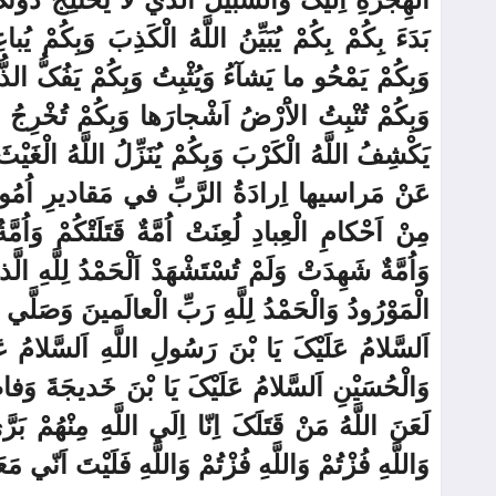
بَدَءَ بِکُمْ بِکُمْ يُبَيِّنُ اللَّهُ الْکَذِبَ وَبِکُمْ يُبا
وَبِکُمْ يَمْحُو ما يَشآءُ وَيُثْبِتُ وَبِکُمْ يَفُکُّ الذُّ
وَبِکُمْ تُنْبِتُ الاَْرْضُ اَشْجارَها وَبِکُمْ تُخْرِجُ 
يَکْشِفُ اللَّهُ الْکَرْبَ وَبِکُمْ يُنَزِّلُ اللَّهُ الْغَيْث
عَنْ مَراسيها اِرادَةُ الرَّبِّ في مَقاديرِ اُمُورِهِ ت
مِنْ اَحْکامِ الْعِبادِ لُعِنَتْ اُمَّةٌ قَتَلَتْکُمْ وَاُمّ
وَاُمَّةٌ شَهِدَتْ وَلَمْ تُسْتَشْهَدْ اَلْحَمْدُ لِلَّهِ ا
الْمَوْرُودُ وَالْحَمْدُ لِلَّهِ رَبِّ الْعالَمينَ وَصَلَّي الل
اَلسَّلامُ عَلَيْکَ يَا بْنَ رَسُولِ اللَّهِ اَلسَّلامُ ع
وَالْحُسَيْنِ اَلسَّلامُ عَلَيْکَ يَا بْنَ خَديجَةَ وَفاط
لَعَنَ اللَّهُ مَنْ قَتَلَکَ اِنّا اِلَي اللَّهِ مِنْهُمْ بَر
وَاللَّهِ فُزْتُمْ وَاللَّهِ فُزْتُمْ وَاللَّهِ فَلَيْتَ اَنّي