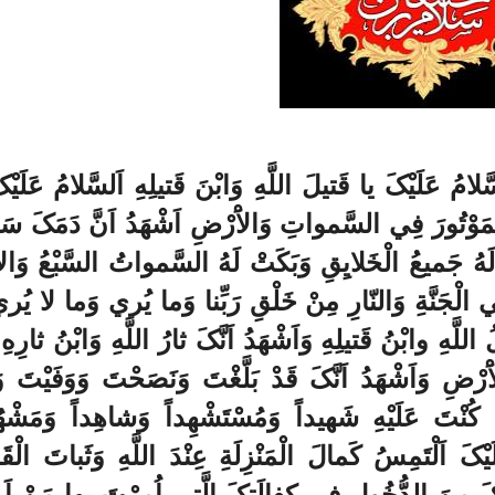
سَّلامُ عَلَيْکَ يا قَتيلَ اللَّهِ وَابْنَ قَتيلِهِ اَلسَّلامُ عَلَيْ
َهِ الْمَوْتُورَ فِي السَّمواتِ وَالاَْرْضِ اَشْهَدُ اَنَّ دَمَکَ 
 لَهُ جَميعُ الْخَلايِقِ وَبَکَتْ لَهُ السَّمواتُ السَّبْعُ وَالا
 في الْجَنَّةِ وَالنّارِ مِنْ خَلْقِ رَبِّنا وَما يُري وَما لا يُر
لُ اللَّهِ وابْنُ قَتيلِهِ وَاَشْهَدُ اَنَّکَ ثارُ اللَّهِ وَابْنُ ثارِهِ
َرْضِ وَاَشْهَدُ اَنَّکَ قَدْ بَلَّغْتَ وَنَصَحْتَ وَوَفَيْتَ وَ
نْتَ عَلَيْهِ شَهيداً وَمُسْتَشْهِداً وَشاهِداً وَمَشْهُود
ْکَ اَلْتَمِسُ کَمالَ الْمَنْزِلَةِ عِنْدَ اللَّهِ وَثَباتَ الْق
نَکَ مِنَ الدُّخُولِ في کِفالَتِکَ الَّتي اُمِرْتَ بِها مَنْ اَرا