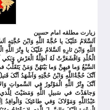
زيارت مطلقه امام حسين
اَلسَّلامُ عَلَيْکَ يا حُجَّةَ اللَّهِ وَابْنَ حُجَّتِهِ اَل
اللَّهِ وَابْنَ ثارِهِ اَلسَّلامُ عَلَيْکَ يا وِتْرَ اللّ
الْخُلْدِ وَاقْشَعَرَّتْ لَهُ اَظِلَّةُ الْعَرْشِ وَبَکي
السَّبْعُ وَما فيهِنَّ وَما بَيْنَهُنَّ وَمَنْ يَتَقَلَّبُ
اَنَّکَ حُجَّةُاللَّهِ وَابْنُ حُجَّتِهِ وَاَشْهَدُ اَنَّکَ قَتي
اَنَّکَ وِتْرُ اللَّهِ الْمَوْتُورُ فِي السَّمواتِ وَالاْ
وَجاهَدْتَ في سَبيلِ اللَّهِ وَمَضَيْتَ لِلَّذي کُ
عَبْدُاللَّهِ وَمَوْلاکَ وَفي طاعَتِکَ وَالْوافِدُ اِلَي
الْهِجْرَةِ اِلَيْکَ وَالسَّبيلَ الَّذي لا يَخْتَلِجُ دوُ