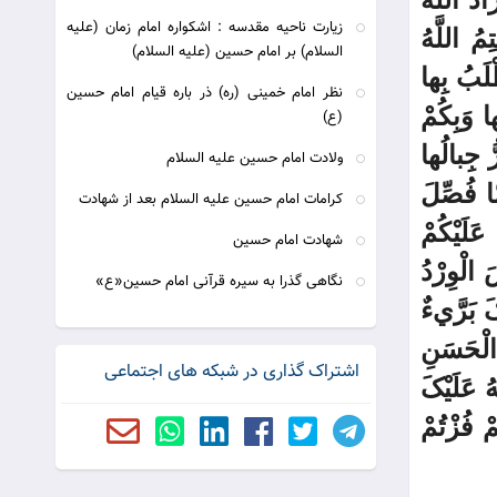
زیارت ناحیه مقدسه : اشکواره امام زمان (علیه
ِمُ اللَّهُ
السلام) بر امام حسین (علیه السلام)
ْلَبُ بِها
نظر امام خمینی (ره) ذر باره قیام امام حسین
ا وَبِکُمْ
(ع)
ُّ جِبالُها
ولادت امام حسین علیه السلام
ا فُصِّلَ
کرامات امام حسین علیه السلام بعد از شهادت
عَلَيْکُمْ
شهادت امام حسین
 الْوِرْدُ
نگاهی گذرا به سیره قرآنی امام حسین«ع»
کَ بَرَّيءٌ
 الْحَسَنِ
اشتراک گذاری در شبکه های اجتماعی
ُ عَلَيْکَ
ْ فُزْتُمْ