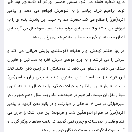
ماریه قبطیه حامله می شود سلمی همسر ابورافع که قابله وی بود خبر
تولد ابراهیم فرزند پیامبر را به شوهرش ابورافع می دهد او پیامبر
اکرم(ص) را مطلع می کند حضرت هم به جهت این بشارت بنده ای را به
ابورافع می بخشد و از حضور این مولود جدید بسیار خوشحال می گردد این
اتفاق خجسته در ذی حجه سال هشتم هجری رخ می دهد.
در روز هفتم تولدش او را عقیقه (گوسفندی برایش قربانی) می کند و
سرش را می تراشد و به وزن موهای سرش نقره به مساکین و فقیران
صدقه می دهد و دستور می دهد که موهایش را در زمین دفن کنند. تولد
این فرزند نیز حساسیت های بیشتری از ناحیه برخی زنان پیامبر(ص)
نسبت به ماریه برمی انگیزد و حوادث دیگری را به دنبال دارد که اکنون
مجال نقل آن نیست. ابراهیم در هیجدهم ماه رجب سال دهم هجری، در
شیرخوارگی در سن 18 ماهگی از دنیا رفت و در بقیع دفن گردید. و پیامبر
اکرم(ص) در غم او اندوهگین شد. و فرموده: این غم، اشک را جاری می
کند و قلب را اندوهناک و چیزی نمی گوییم که باعث سخط پرورگار گردد. و
آن حضرت اینگونه به مصیبت دیدگان درس می دهد.