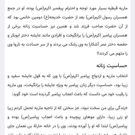
ماریه قبطیه بسیار مورد توجه و احترام پیغمبر اکرم(ص) بوده، او در جمع
همسران رسول اکرم(ص) بعد از حضرت خدیجه(ع) دومین خانمی بود که
از آن حضرت صاحب فرزند شد و همین نیز حساسیت زنانه برخی از
همسران پیامبر اکرم(ص) را برانگیخت و افرادی مانند عایشه دختر ابوبکر و
حفصه دختر عمر آشکارا به وی رشک می بردند و از سر حسادت به ناروا وی
را متهم می کردند!!
حساسیت زنانه
انتخاب ماریه و ازدواج پیامبر اکرم(ص) با وی که به قول عایشه سفید و
زیبا بود، حساسیت دیگر زنان پیامبر به ویژه عایشه را برانگیخت، وی ماریه
را رقیب خود می دانست که باعث اعجاب پیامبر گردیده است خود گوید:
«زندگی برای من سخت نبود، جز سختی که از ناحیه ماریه تحمل کردم زیرا
او زنی زیبا، دارای موهای پیچیده و باعث اعجاب پیامبر(ص) بوده و
پیامبر(ص) ابتدا که او را آورده بودند، وی را در خانه حارثة بن نعمان جای