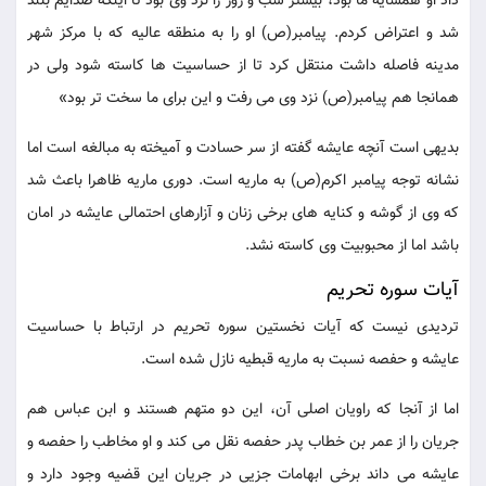
داد او همسایه ما بود، بیشتر شب و روز را نزد وی بود تا اینکه صدایم بلند
شد و اعتراض کردم. پیامبر(ص) او را به منطقه عالیه که با مرکز شهر
مدینه فاصله داشت منتقل کرد تا از حساسیت ها کاسته شود ولی در
همانجا هم پیامبر(ص) نزد وی می رفت و این برای ما سخت تر بود»
بدیهی است آنچه عایشه گفته از سر حسادت و آمیخته به مبالغه است اما
نشانه توجه پیامبر اکرم(ص) به ماریه است. دوری ماریه ظاهرا باعث شد
که وی از گوشه و کنایه های برخی زنان و آزارهای احتمالی عایشه در امان
باشد اما از محبوبیت وی کاسته نشد.
آیات سوره تحریم
تردیدی نیست که آیات نخستین سوره تحریم در ارتباط با حساسیت
عایشه و حفصه نسبت به ماریه قبطیه نازل شده است.
اما از آنجا که راویان اصلی آن، این دو متهم هستند و ابن عباس هم
جریان را از عمر بن خطاب پدر حفصه نقل می کند و او مخاطب را حفصه و
عایشه می داند برخی ابهامات جزیی در جریان این قضیه وجود دارد و