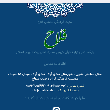
سایت فرهنگی مذهبی فلاح
پایگاه نشر و تبلیغ قرآن کریم و معارف اهل بیت علیهم السلام
اطلاعات تماس
استان خراسان جنوبی ، شهرستان عشق آباد - عشق آباد ، میدان 15 خرداد ،
موسسه فرهنگی قرآن و عترت منهاج
شماره تماس :
09133550097-05632854411
پست الکترونیک :
info[at] al-falah.ir
ما را در شبکه های اجتماعی دنبال کنید :