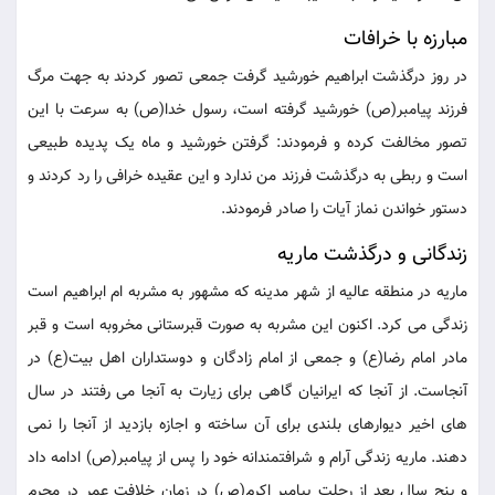
مبارزه با خرافات
در روز درگذشت ابراهیم خورشید گرفت جمعی تصور کردند به جهت مرگ
فرزند پیامبر(ص) خورشید گرفته است، رسول خدا(ص) به سرعت با این
تصور مخالفت کرده و فرمودند: گرفتن خورشید و ماه یک پدیده طبیعی
است و ربطی به درگذشت فرزند من ندارد و این عقیده خرافی را رد کردند و
دستور خواندن نماز آیات را صادر فرمودند.
زندگانی و درگذشت ماریه
ماریه در منطقه عالیه از شهر مدینه که مشهور به مشربه ام ابراهیم است
زندگی می کرد. اکنون این مشربه به صورت قبرستانی مخروبه است و قبر
مادر امام رضا(ع) و جمعی از امام زادگان و دوستداران اهل بیت(ع) در
آنجاست. از آنجا که ایرانیان گاهی برای زیارت به آنجا می رفتند در سال
های اخیر دیوارهای بلندی برای آن ساخته و اجازه بازدید از آنجا را نمی
دهند. ماریه زندگی آرام و شرافتمندانه خود را پس از پیامبر(ص) ادامه داد
و پنج سال بعد از رحلت پیامبر اکرم(ص) در زمان خلافت عمر در محرم