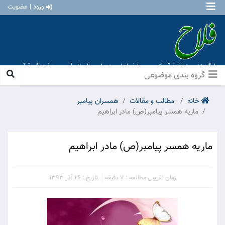
ورود | عضویت
پایگاه نشر و تبلیغ قرآن کریم و معارف اهل بیت علیهم السلام [ موسسه فرهنگی قرآن و
عترت منهاج عشق آباد ]
گروه بندی موضوعی
خانه
مطالب و مقالات
همسران پیامبر
ماریه همسر پیامبر(ص) مادر ابراهیم
ماریه همسر پیامبر(ص) مادر ابراهیم
زمان تقریبی مطالعه : 7 دقیقه
تاریخ : 26 آذر 1393