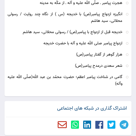
هجرت پیامبر ـ صلّی الله علیه و آله ـ از مكّه به مدینه
انگیزه ازدواج پیامبر(ص) با خدیجه (س ) از نگاه چند روایت / رسولی
محلاتی، سید هاشم
خدیجه قبل از ازدواج با پیامبر(ص) / رسولی محلاتی، سید هاشم
ازدواج پیامبر صلی الله علیه و آله با حضرت خدیجه
هزار گوهر از گفتار پیامبر(ص)
شعر سعدی درمدح پیامبر(ص)
گامی در شناخت پیامبر اعظم؛ حضرت محمّد بن عبد الله(صلّی الله علیه
وآله)
اشتراک گذاری در شبکه های اجتماعی