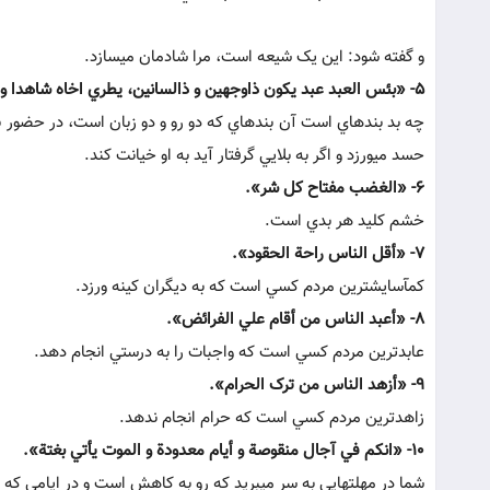
و گفته شود: اين يک شيعه است، مرا شادمان مي‏سازد.
5- «بئس العبد عبد يکون ذاوجهين و ذالسانين، يطري اخاه شاهدا و يأکله غائبا، ان أعطي حسده و ان ابتلي خانه».
چه بد بنده‏اي است آن بنده‏اي که دو رو و دو زبان است، در حضور برا
حسد مي‏ورزد و اگر به بلايي گرفتار آيد به او خيانت کند.
6- «الغضب مفتاح کل شر».
خشم کليد هر بدي است.
7- «أقل الناس راحة الحقود».
کم‏آسايش‏ترين مردم کسي است که به ديگران کينه ورزد.
8- «أعبد الناس من أقام علي الفرائض».
عابدترين مردم کسي است که واجبات را به درستي انجام دهد.
9- «أزهد الناس من ترک الحرام».
زاهدترين مردم کسي است که حرام انجام ندهد.
10- «انکم في آجال منقوصة و أيام معدودة و الموت يأتي بغتة».
شما در مهلت‏هايي به سر مي‏بريد که رو به کاهش است و در ايامي که