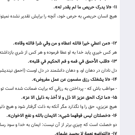
11- «لا يدرک حريص ما لم يقدر له».
هيچ انسان حريصي به حرص خود، آنچه را برايش تقدير نشده نمي‏تو
12- «من اعطي خيرا فالله اعطاه و من وقي شرا فالله وقاه».
هر کس خيري يابد خدا به او عطا فرموده و هر کس از شري بازداشته ش
13- «قلب الأحمق في فمه و فم الحکيم في قلبه».
دل نادان در دهان او، و دهان دانشمند در دل اوست (احمق نينديشيده
14- «لا يشغلک رزق مضمون عن عمل مفروض».
- مواظب باش که - پرداختن به رزقي که برايت ضمانت شده است تو را 
15- «ما ترک الحق عزيز الا ذل و لا أخذ به ذليل الا عز».
هيچ عزيزي، حق را وا نگذارد مگر آنکه به ذلت گرفتار شود و هيچ ذلي
16- «خصلتان ليس فوقهما شيي‏ء: الايمان بالله و نفع الاخوان».
دو خصلت است که چيزي برتر از آن نيست: ايمان به خدا و سود رسان
17- «التواضع نعمة لا يحسد عليها».