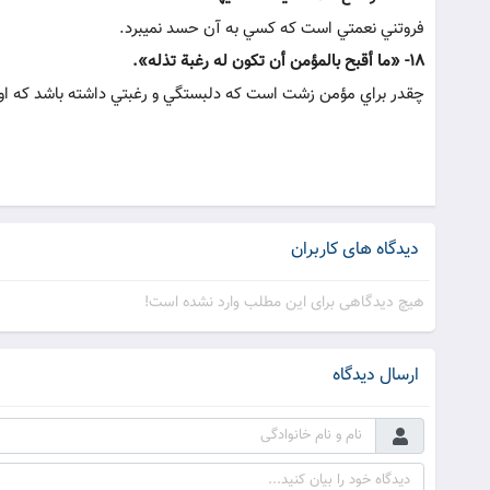
فروتني نعمتي است که کسي به آن حسد نمي‏برد.
18- «ما أقبح بالمؤمن أن تکون له رغبة تذله».
چقدر براي مؤمن زشت است که دلبستگي و رغبتي داشته باشد که او ر
دیدگاه های کاربران
هیچ دیدگاهی برای این مطلب وارد نشده است!
ارسال دیدگاه