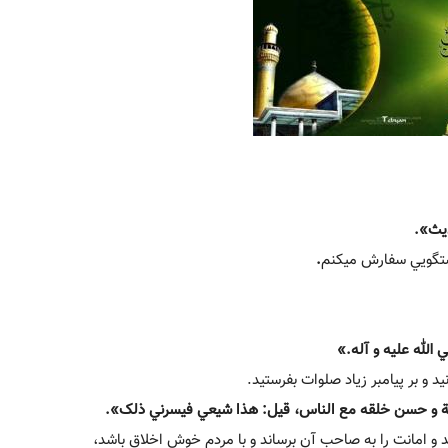
ديث».
ستگويي سفارش مي‏کنم
.
 الله عليه و آله.»
نيد و بر پيامبر زياد صلوات بفرستيد.
و امانت را به صاحب آن برساند و با مردم خوش اخلاق باشد،