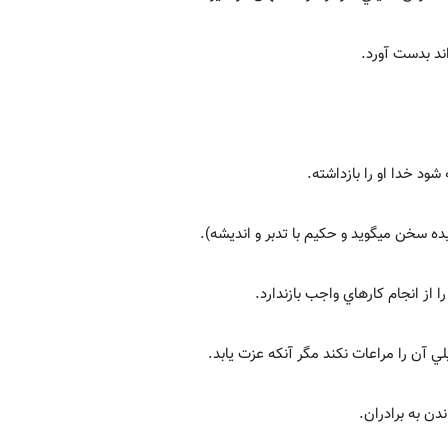
اند بدست آورد.
ود خدا او را بازداشته.
 سخن مي‏گويد و حکيم با تدبر و انديشه).
از انجام کارهاي واجب بازندارد.
لي آن را مراعات نکند مگر آنکه عزت يابد.
دن به برادران.