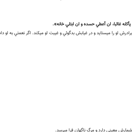
درش او را مي‏ستايد و در غيابش بدگوئي و غيبت او مي‏کند. اگر نعمتي به او داد
 شمارش معيني دارد و مرگ ناگهان فرا مي‏رسد.