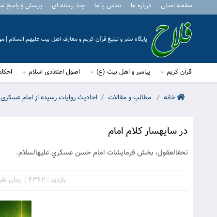
صفحه اصلی
درباره ما
تماس با ما
چند رسانه ای
پرسش و پاسخ م
پایگاه نشر و تبلیغ قرآن کریم و معارف اهل بیت علیهم السلام [ 
قرآن کریم
پیامبر و اهل بیت (ع)
اصول اعتقادی اسلام
احکام
خانه
مطالب و مقالات
احادیث روایات رسیده از امام عسکری
در سايه‏سار کلام امام
تحف‏العقول، بخش فرمايشات امام حسن عسکري عليه‏السلام.
بازدید : 4362
زمان تقریب