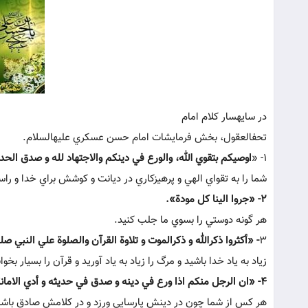
در سايه‏سار کلام امام
تحف‏العقول، بخش فرمايشات امام حسن عسکري عليه‏السلام.
1- «
اوصيکم بتقوي الله، والورع في دينکم والاجتهاد لله و صدق الح
شما را به تقواي الهي و پرهيزکاري در ديانت و کوشش براي خدا و را
2- «جروا الينا کل مودة».
هر گونه دوستي را بسوي ما جلب کنيد.
3
- «أکثروا ذکرالله و ذکرالموت و تلاوة القرآن والصلوة علي النبي صلي
زياد به ياد خدا باشيد و مرگ را زياد به ياد آوريد و قرآن را بسيار بخوا
4- «ان الرجل منکم اذا ورع في دينه و صدق في حديثه و أدي الامانة و حسن خلقه مع الناس، قيل: هذا شيعي فيسرني ذلک».
هر کس از شما چون در دينش پارسايي ورزد و در کلامش صادق باشد 