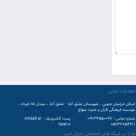
اطلاعات تماس
استان خراسان جنوبی ، شهرستان عشق آباد - عشق آباد ، میدان 15 خرداد ،
موسسه فرهنگی قرآن و عترت منهاج
شماره تماس :
09133550097-
پست الکترونیک :
info[at] al-
falah.ir
05632854411
ما را در شبکه های اجتماعی دنبال کنید :