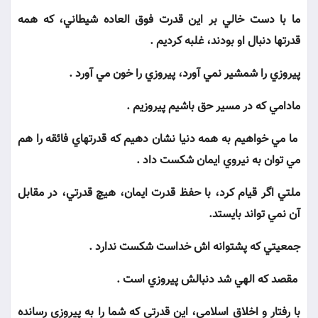
ما با دست خالي بر اين قدرت فوق العاده شيطاني، كه همه
قدرتها دنبال او بودند، غلبه كرديم .
پيروزي را شمشير نمي آورد، پيروزي را خون مي آورد .
مادامي كه در مسير حق باشيم پيروزيم .
ما مي خواهيم به همه دنيا نشان دهيم كه قدرتهاي فائقه را هم
مي توان به نيروي ايمان شكست داد .
ملتي اگر قيام كرد، با حفظ قدرت ايمان، هيچ قدرتي، در مقابل
آن نمي تواند بايستد.
جمعيتي كه پشتوانه اش خداست شكست ندارد .
مقصد كه الهي شد دنبالش پيروزي است .
با رفتار و اخلاق اسلامي، اين قدرتي كه شما را به پيروزي رسانده