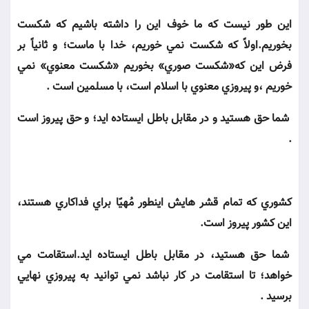
اين طور نيست كه ما خوف اين را داشته باشيم كه شكست
بخوريم.اولاً كه شكست نمي خوريم، خدا با ماست؛ و ثانياً بر
فرض اين كه«شكست صوري» بخوريم «شكست معنوي» نمي
خوريم ،و پيروزي معنوي با اسلام است، با مسلمين است .
شما حق هستيد و در مقابل باطل ايستاده ايد؛ و حق پيروز است
.
كشوري كه تمام قشر هايش اينطور مُهيّا براي فداكاري هستند،
اين كشور پيروز است.
شما حق هستيد، در مقابل باطل ايستاده ايد.استقامت مي
خواهد؛ تا استقامت در كار نباشد نمي توانيد به پيروزي نهايي
برسيد .