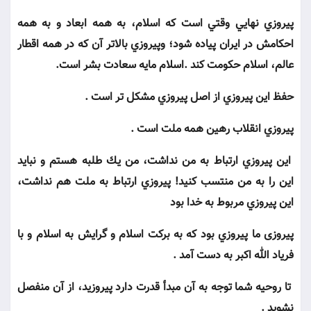
پيروزي نهايي وقتي است كه اسلام، به همه ابعاد و به همه
احكامش در ايران پياده شود؛ وپيروزي بالاتر آن كه در همه اقطار
عالم، اسلام حكومت كند .اسلام مايه سعادت بشر است.
حفظ اين پيروزي از اصل پيروزي مشكل تر است .
پيروزي انقلاب رهين همه ملت است .
اين پيروزي ارتباط به من نداشت، من يك طلبه هستم و نبايد
اين را به من منتسب كنيد! پيروزي ارتباط به ملت هم نداشت،
اين پيروزي مربوط به خدا بود
پیروزی ما پيروزي بود كه به بركت اسلام و گرايش به اسلام و با
فرياد الله اكبر به دست آمد .
تا روحيه شما توجه به آن مبدأ قدرت دارد پيروزيد، از آن منفصل
نشويد .