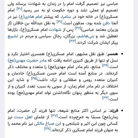
عباسی نیز تصمیم گرفت امام را در زندان به شهادت برساند ولی
[۳۰]
تصمیم او عملی نشد و دوره حکومت او به سر رسید.
امام
عسکری(ع) در خانه‌ خود در
سامرا
، که پیشتر
امام هادی(ع)
نیز در
[۳۱]
آنجا
دفن
شده بود، مدفون است.
به نقل عبدالله بن خاقان (از
[۳۲]
وزیران معتمد عباسی)
پس از
شهادت
امام عسکری(ع)، بازارها
تعطیل شد و
بنی‌هاشم
، بزرگان، رجال سیاسی و مردم در
تشییع
[۳۳]
پیکر ایشان شرکت کردند.
همسر
:‌ طبق نقل مشهور، امام عسکری(ع) همسری اختیار نکرد و
نسل او تنها از طریق کنیزی ادامه یافت که
مادر حضرت مهدی(عج)
[۳۴]
است.
منابع، نام مادر امام مهدی(عج) را متعدد و مختلف ذکر
کرده‌اند. در منابع آمده است امام حسن عسکری(ع) خادمان و
[۳۵]
کنیزان متعدد رومی و صقلایی و ترک داشت
و شاید این
اختلاف در نام مادر امام زمان، از سویی به سبب تعدد کنیزان و از
سوی دیگر به منظور پنهان نگاه‌داشتن تولد امام مهدی(عج) بوده
[۳۶]
است.
فرزند
: بر اساس اکثر منابع شیعه، تنها فرزند آن حضرت، امام
[۳۷]
زمان(عج) مسمّا به «م‌ح‌م‌د» است.
از علمای
اهل سنت
نیز
کسانی چون ابن اثیر و شبلنجی و
ابن صباغ مالکی
نیز نام محمد را
[۳۸]
به عنوان فرزند امام عسکری ذکر کرده‌اند.