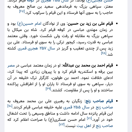
حسن مجتبی(ع)
بودند، در
سال ۲۵۵ هجری
در
کوفه
قیام کردند.
معتز، سپاهی بزرگ به فرماندهی سعید بن صالح معروف به
[۶۷]
حاجب را به سوی آنها فرستاد و این قیام را سرکوب کرد.
قیام علی بن زید بن حسین
: وی از نوادگان
امام حسین(ع)
بود و
در زمان مهتدی عباسی در کوفه قیام کرد. شاه بن میکال با
سپاهی بزرگ به مقابله او رفت ولی شکست خورد. وقتی معتمد
عباسی به قدرت رسید، کیجور ترکی را به سوی او فرستاد. علی بن
زید پس از چندی تعقیب و گریز در
سال ۲۵۷ هجری قمری
کشته
[۶۸]
شد.
قیام احمد بن محمد بن عبدالله
: او در زمان معتمد عباسی در
مصر
بین برقه و اسکندریه قیام کرد و با پیروان زیادی که پیدا کرد،
ادعای خلافت نمود. احمد بن طولون، کارگزار ترک خلیفه در آن
دیار، سپاهی به سوی او فرستاد تا یاران او را از اطرافش پراکنده
[۶۹]
ساختند و او را پس از مقاومت، کشتند.
قیام صاحب زنج
: زنگیان به رهبری علی بن محمد معروف به
[۷۰]
صاحب زنج
در
سال ۲۵۵ قمری
علیه خلیفه عباسی قیام کردند.
این قیام پانزده سال ادامه داشت و مناطق وسیعی را تحت اشغال
[۷۱]
خود در آورد.
امام حسن عسکری(ع) با صراحت اعلام کرد که
[۷۲]
صاحب زنج
از
اهل بیت
نیست.