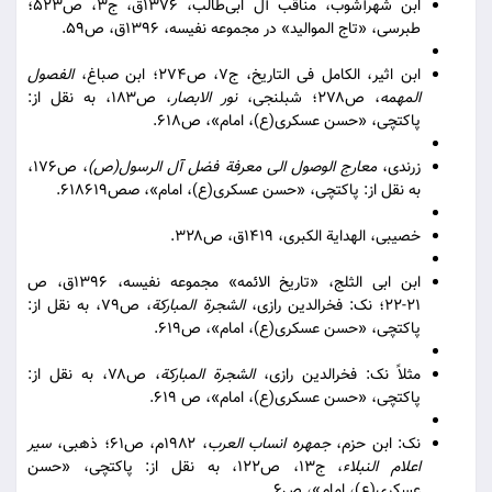
ابن شهرآشوب، مناقب آل ابی‌طالب، ۱۳۷۶ق، ج۳، ص۵۲۳؛
طبرسی، «تاج الموالید» در مجموعه نفیسه، ۱۳۹۶ق، ص۵۹.
ابن اثیر، الکامل فی التاریخ، ج۷، ص۲۷۴؛ ابن صباغ،
الفصول
المهمه
، ص۲۷۸؛ شبلنجی،
نور الابصار
، ص۱۸۳، به نقل از:
پاکتچی، «حسن عسکری(ع)، امام»، ص۶۱۸.
زرندی،
معارج الوصول الی معرفة فضل آل الرسول(ص)
، ص۱۷۶،
به نقل از: پاکتچی، «حسن عسکری(ع)، امام»، صص۶۱۸۶۱۹.
خصیبی، الهدایة الکبری، ۱۴۱۹ق، ص۳۲۸.
ابن ابی الثلج، «تاریخ الائمه» مجموعه نفیسه، ۱۳۹۶ق، ص
۲۱-۲۲؛ نک: فخرالدین رازی،
الشجرة المبارکة
، ص۷۹، به نقل از:
پاکتچی، «حسن عسکری(ع)، امام»، ص۶۱۹.
مثلاً نک: فخرالدین رازی،
الشجرة المبارکة
، ص۷۸، به نقل از:
پاکتچی، «حسن عسکری(ع)، امام»، ص ۶۱۹.
نک: ابن حزم،
جمهره انساب العرب
، ۱۹۸۲م، ص۶۱؛ ذهبی،
سیر
اعلام النبلاء
، ج۱۳، ص۱۲۲، به نقل از: پاکتچی، «حسن
عسکری(ع)، امام»، ص۶.