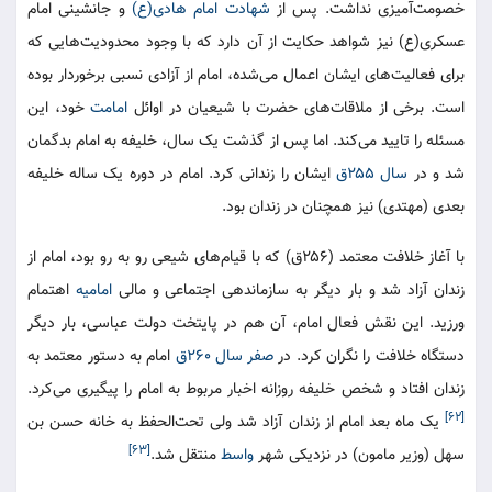
خصومت‌آمیزی نداشت. پس از
شهادت
امام هادی(ع)
و جانشینی امام
عسکری(ع) نیز شواهد حکایت از آن دارد که با وجود محدودیت‌هایی که
برای فعالیت‌های ایشان اعمال می‌شده، امام از آزادی نسبی برخوردار بوده
است. برخی از ملاقات‌های حضرت با شیعیان در اوائل
امامت
خود، این
مسئله را تایید می‌کند. اما پس از گذشت یک سال، خلیفه به امام بدگمان
شد و در
سال ۲۵۵ق
ایشان را زندانی کرد. امام در دوره یک ساله خلیفه
بعدی (مهتدی) نیز همچنان در زندان بود.
با آغاز خلافت معتمد (۲۵۶ق) که با قیام‌های شیعی رو به رو بود، امام از
زندان آزاد شد و بار دیگر به سازماندهی اجتماعی و مالی
امامیه
اهتمام
ورزید. این نقش فعال امام، آن هم در پایتخت دولت عباسی، بار دیگر
دستگاه خلافت را نگران کرد. در
صفر
سال ۲۶۰ق
امام به دستور معتمد به
زندان افتاد و شخص خلیفه روزانه اخبار مربوط به امام را پیگیری می‌کرد.
[۶۲]
یک ماه بعد امام از زندان آزاد شد ولی تحت‌الحفظ به خانه حسن بن
[۶۳]
سهل (وزیر مامون) در نزدیکی شهر
واسط
منتقل شد.