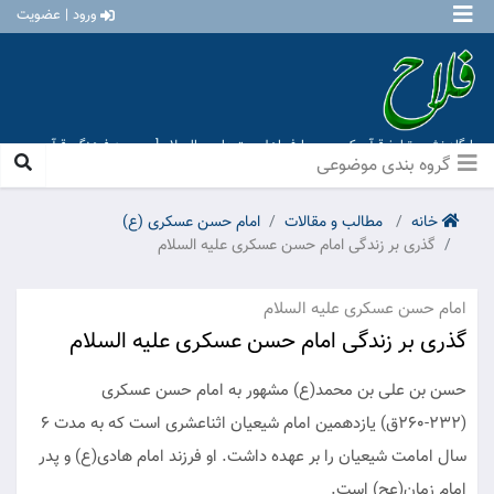
ورود | عضویت
پایگاه نشر و تبلیغ قرآن کریم و معارف اهل بیت علیهم السلام [ موسسه فرهنگی قرآن و
عترت منهاج عشق آباد ]
گروه بندی موضوعی
خانه
مطالب و مقالات
امام حسن عسکری (ع)
گذری بر زندگی امام حسن عسکری علیه السلام
امام حسن عسکری علیه السلام
گذری بر زندگی امام حسن عسکری علیه السلام
حسن بن علی بن محمد(ع) مشهور به امام حسن عسکری
(۲۳۲-۲۶۰ق) یازدهمین امام شیعیان اثناعشری است که به مدت ۶
سال امامت شیعیان را بر عهده داشت. او فرزند امام هادی(ع) و پدر
امام زمان(عج) است.