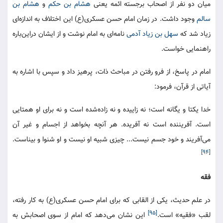
میان دو نفر از اصحاب برجسته ائمه یعنی
هشام بن حکم
و
هشام بن
سالم
وجود داشت. در زمان امام حسن عسکری(ع) این اختلاف به اندازه‌ای
زیاد شد که
سهل بن زیاد آدمی
نامه‌ای به امام نوشت و از ایشان دراین‌باره
راهنمایی خواست.
امام در پاسخ، از فرو رفتن در مباحث ذات، پرهیز داد و سپس با اشاره به
آیاتی از قرآن، فرمود:
خدا یکتا و یگانه است؛ نه زاییده و نه زاده‌شده است و نه برای او همتایی
است. آفریننده است نه آفریده. هر آنچه بخواهد از اجسام و غیر آن
می‌آفریند و خود جسم نیست... چیزی شبیه او نیست و او شنوا و بیناست.
[۹۴]
فقه
در علم حدیث، یکی از القابی که برای امام حسن عسکری(ع) به کار رفته،
[۹۵]
لقب «فقیه» است.
این نشان می‌دهد که امام از سوی اصحابش به