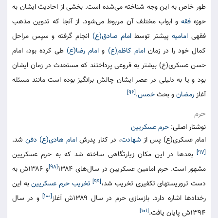
طور خاص به این وجه شناخته می‌شده است. بخشی از احادیث ایشان به
حوزه
فقه
و ابواب مختلف آن مربوط می‌شود. از آنجا که تدوین مذهب
فقهی
امامیه
پیشتر توسط
امام صادق(ع)
انجام گرفته و سپس مراحل
کمال خود را در زمان
امام کاظم(ع)
و
امام رضا(ع)
طی کرده بود، امام
حسن عسکری(ع) بیشتر به فروعی پرداختند که مستحدث در زمان ایشان
بود و یا به دلیلی در عصر ایشان چالش برانگیز بوده است مانند مسئله
[۹۶]
آغاز
رمضان
و بحث
خمس
.
حرم
نوشتار اصلی:
حرم عسکریین
امام عسکری(ع) پس از
شهادت
، در کنار پدرش
امام هادی(ع)
دفن
شد.
[۹۷]
بعدها در این مکان زیارتگاهی ساخته شد که به حرم عسکریین
[۹۸]
مشهور است. حرم امامین عسکریین در سال‌های ۱۳۸۴
و ۱۳۸۶ش به
[۹۹]
دست تروریست‎های تکفیری تخریب شد،
تخریب حرم عسکریین
به این
[۱۰۰]
رخدادها اشاره دارد. بازسازی حرم در سال ۱۳۸۹ش آغاز
و در سال
[۱۰۱]
۱۳۹۴ش پایان یافت.