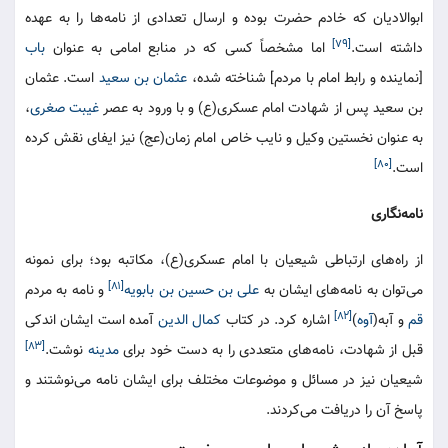
ابوالادیان که خادم حضرت بوده و ارسال تعدادی از نامه‌ها را به عهده
[۷۹]
داشته است.
اما مشخصاً کسی که در منابع امامی به عنوان
باب
[نماینده و رابط امام با مردم] شناخته شده،
عثمان بن سعید
است. عثمان
بن سعید پس از شهادت امام عسکری(ع) و با ورود به عصر
غیبت صغری
،
به عنوان نخستین وکیل و نایب خاص امام زمان(عج) نیز ایفای نقش کرده
[۸۰]
است.
نامه‌نگاری
از راه‌های ارتباطی شیعیان با امام عسکری(ع)، مکاتبه بود؛ برای نمونه
[۸۱]
می‌توان به نامه‌های ایشان به
علی بن حسین بن بابویه
و نامه به مردم
[۸۲]
قم
و آبه(
آوه
)
اشاره کرد. در کتاب
کمال الدین
آمده است ایشان اندکی
[۸۳]
قبل از شهادت، نامه‌های متعددی را به دست خود برای
مدینه
نوشت.
شیعیان نیز در مسائل و موضوعات مختلف برای ایشان نامه می‌نوشتند و
پاسخ آن را دریافت می‌کردند.