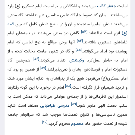
امامت
جعفر کذاب
می‌دیدند و اشکالاتی را بر امامت امام عسکری (ع) وارد
می‌ساختند. اینان که عموما جایگاه علمی مناسبی هم نداشتند گاه مدعی
می‌شدند دانش امام را سنجیده و آن را در سطح دانش کامل که برای
ائمه
[۵۳]
(ع)
لازم است نیافته‌اند.
گاهی نیز مدعی می‌شدند در نامه‌های امام
[۵۴]
غلط‌های دستوری یافته‌اند.
آنها برخی مواقع به نوع لباسی که امام
[۵۵]
پوشیده بود ایراد می‌گرفتند.
و گاه در شئون امامت دخالت کرده و از
[۵۶]
امام به خاطر عمل‌کرد
وکیلانش
انتقاد می‌کردند.
هم‌چنین گاه
[۵۷]
دستورات امام و فرستاده‌ی ایشان را نمی‌پذیرفتند.
از همین رو بود که
امام عسکری(ع) می‌فرمود هیچ یک از پدرانشان به اندازه ایشان مورد شک
[۵۸]
و تردید شیعیان قرار نگرفته است.
امام در برخورد با این گونه رفتارها
استمرار این نافرمانی‌ها را از جمله‌ی عواملی می‌داند که ممکن است به
[۵۹]
سلب نعمت الهی منجر شود.
مدرسی طباطبایی
معتقد است شاید
همین ناسپاسی‌ها و کفران نعمت‌ها موجب شد که سرانجام جامعه
[۶۰]
شیعه از نعمت حضور امام
معصوم
محروم گردید.