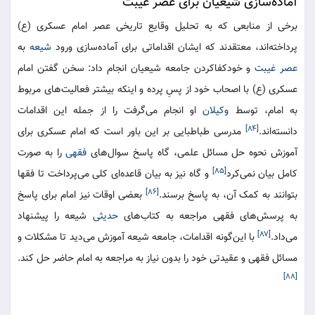
آماده‌‌سازی شیعیان برای عصر غیبت
برخی از منابعی که به تحلیل وقایع تاریخی عصر امام عسکری (ع)
پرداخته‌اند، معتقدند که ایشان اقداماتی برای آماده‌سازی ورود
شیعه
به
عصر غیبت
و خودکفاکردن جامعه شیعیان انجام داد: سخن گفتن امام
عسکری (ع) با اصحاب خود از پسِ پرده و اینکه بیشتر فعالیت‌های مربوط
به امام، توسط
وکیلان
او انجام می‌گرفت را از جمله این اقدامات
[۸۴]
دانسته‌اند.
مدرسی طباطبایی بر این باور است که امام عسکری برای
آموزش نحوه حل مسائل علمی، گاه پاسخ سوال‌های
فقهی
را به صورت
[۸۵]
کامل بیان نمی‌کرد
و گاه نیز به بیان قاعده‌ای کلی می‌پرداخت تا فقها
[۸۶]
بتوانند به کمک آن، به پاسخ برسند.
بعضی اوقات نیز امام برای پاسخ
به پرسش‌های فقهی مراجعه به کتاب‌های
حدیثی
شیعه را پیشنهاد
[۸۷]
می‌داد.
با این‌گونه اقدامات، جامعه شیعه آموزش می‌دید تا مشکلات و
مسائل فقهی و عقیدتی خود را بدون نیاز به مراجعه به امام حاضر حل کند.
[۸۸]