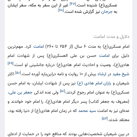
[۴۷]
عسکری(ع) شنیده است.
غیر از این سفر به مکه، سفر ایشان
[۴۸]
به
جرجان
نیز گزارش شده است.
دلایل و مدت امامت
امام عسکری(ع) به مدت ۶ سال (از ۲۵۴ تا ۲۶۰)
امامت
کرد. مهم‌ترین
دلیل برای
امامت
حسن بن علی العسکری(ع) پس از شهادت امام
[۴۹]
هادی(ع)، وصیت و احادیث امام هادی(ع) درباره جانشینی او است.
[۵۰]
شیخ مفید
در
ارشاد
بیش از ۱۰ روایت و نامه دراین‌باره آورده است.
اکثر
شیعیان و
یاران امام هادی (ع)
نیز پس از شهادت ایشان، به امام حسن
[۵۱]
عسکری(ع) به عنوان امام رجوع کردند،
ولی عده اندکی
جعفر بن علی
،
(معروف به جعفر کذاب) پسر دیگر امام هادی(ع)، را امام خود خواندند و
عده‌ای نیز به امامت
سید محمد
که در زمان امام هادی(ع) از دنیا رفته بود،
[۵۲]
معتقد شدند.
در بین شیعیان شخصیت‌هایی بودند که منافع خود را در حمایت از ادعای