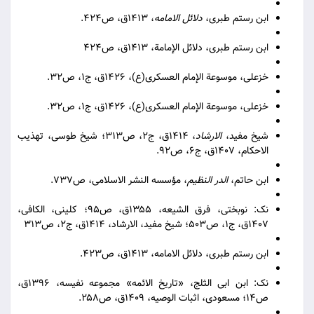
ابن رستم طبری،
دلائل الامامه
، ۱۴۱۳ق، ص۴۲۴.
ابن رستم طبری، دلائل الإمامة، ۱۴۱۳ق، ص۴۲۴
خزعلی، موسوعة الإمام العسکری(ع)، ۱۴۲۶ق، ج۱، ص۳۲.
خزعلی، موسوعة الإمام العسکری(ع)، ۱۴۲۶ق، ج۱، ص۳۲.
شیخ مفید،
الارشاد
، ۱۴۱۴ق، ج۲، ص۳۱۳؛ شیخ طوسی، تهذیب
الاحکام، ۱۴۰۷ق، ج۶، ص۹۲.
ابن حاتم،
الدر النظیم
، مؤسسه النشر الاسلامی، ص۷۳۷.
نک: نوبختی، فرق الشیعه، ۱۳۵۵ق، ص۹۵؛ کلینی، الکافی،
۱۴۰۷ق، ج۱، ص۵۰۳؛ شیخ مفید، الارشاد، ۱۴۱۴ق، ج۲، ص۳۱۳
ابن رستم طبری، دلائل الامامه، ۱۴۱۳ق، ص۴۲۳.
نک: ابن ابی الثلج، «تاریخ الائمه» مجموعه نفیسه، ۱۳۹۶ق،
ص۱۴؛ مسعودی، اثبات الوصیه، ۱۴۰۹ق، ص۲۵۸.