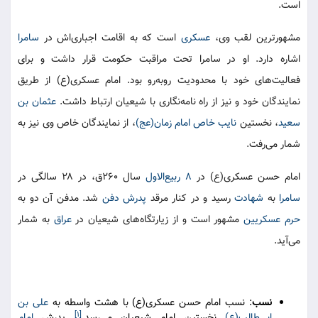
است.
مشهورترین لقب وی،
عسکری
است که به اقامت اجباری‌اش در
سامرا
اشاره دارد. او در سامرا تحت مراقبت حکومت قرار داشت و برای
فعالیت‌های خود با محدودیت روبه‌رو بود. امام عسکری(ع) از طریق
نمایندگان خود و نیز از راه نامه‌نگاری با شیعیان ارتباط داشت.
عثمان بن
سعید
، نخستین
نایب خاص امام زمان(عج)
، از نمایندگان خاص وی نیز به
شمار می‌رفت.
امام حسن عسکری(ع) در
۸ ربیع‌الاول
سال ۲۶۰ق، در ۲۸ سالگی در
سامرا
به
شهادت
رسید و در کنار مرقد
پدرش
دفن
شد. مدفن آن دو به
حرم عسکریین
مشهور است و از زیارتگاه‌های شیعیان در
عراق
به شمار
می‌آید.
نسب
:‌ نسب امام حسن عسکری(ع) با هشت واسطه به
علی بن
[۱]