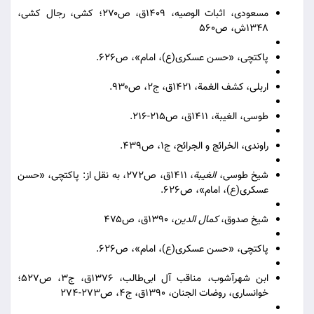
مسعودی، اثبات الوصیه، ۱۴۰۹ق، ص۲۷۰؛ کشی، رجال کشی،
۱۳۴۸ش، ص۵۶۰
پاکتچی، «حسن عسکری(ع)، امام»، ص۶۲۶.
اربلی، كشف الغمة، ۱۴۲۱ق، ج۲، ص۹۳۰.
طوسی، الغیبة، ۱۴۱۱ق، ص۲۱۵-۲۱۶.
راوندی، الخرائج و الجرائح، ج۱، ص۴۳۹.
شیخ طوسی،
الغیبة
، ۱۴۱۱ق، ص۲۷۲، به نقل از: پاکتچی، «حسن
عسکری(ع)، امام»، ص۶۲۶.
شیخ صدوق،
کمال الدین
، ۱۳۹۰ق، ص۴۷۵
پاکتچی، «حسن عسکری(ع)، امام»، ص۶۲۶.
ابن شهرآشوب، مناقب آل ابی‌طالب، ۱۳۷۶ق، ج۳، ص۵۲۷؛
خوانساری، روضات الجنان، ۱۳۹۰ق، ج۴، ص۲۷۳-۲۷۴