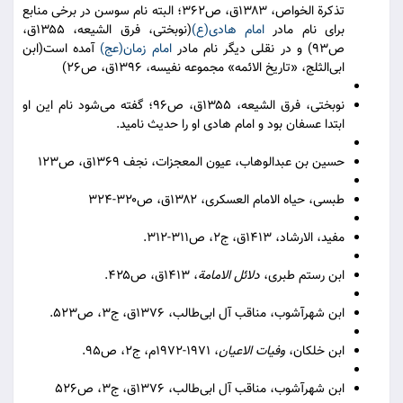
تذکرة الخواص، ۱۳۸۳ق، ص۳۶۲؛ البته نام سوسن در برخی منابع
برای نام مادر
امام هادی(ع)
(نوبختی، فرق الشیعه، ۱۳۵۵ق،
ص۹۳) و در نقلی دیگر نام مادر
امام زمان(عج)
آمده است(ابن
ابی‌الثلج، «تاریخ الائمه» مجموعه نفیسه، ۱۳۹۶ق، ص۲۶)
نوبختی، فرق الشیعه، ۱۳۵۵ق، ص۹۶؛ گفته می‌شود نام این او
ابتدا عسفان بود و امام هادی او را حدیث نامید.
حسین بن عبدالوهاب، عیون المعجزات، نجف ۱۳۶۹ق، ص۱۲۳
طبسی، حیاه الامام العسکری، ۱۳۸۲ق، ص۳۲۰-۳۲۴
مفید، الارشاد، ۱۴۱۳ق، ج۲، ص۳۱۱-۳۱۲.
ابن رستم طبری،
دلائل الامامة
، ۱۴۱۳ق، ص۴۲۵.
ابن شهرآشوب، مناقب آل ابی‌طالب، ۱۳۷۶ق، ج۳، ص۵۲۳.
ابن خلکان،
وفیات الاعیان
، ۱۹۷۱-۱۹۷۲م، ج۲، ص۹۵.
ابن شهرآشوب، مناقب آل ابی‌طالب، ۱۳۷۶ق، ج۳، ص۵۲۶