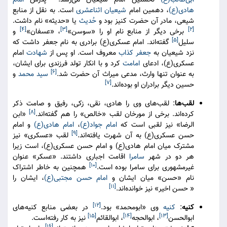
ابی‌طالب(ع)
نخستین امام شیعیان می‌رسد.
پدرش
امام
هادی(ع)
، دهمین امام
شیعیان اثناعشری
است. به نقل از منابع
شیعی، مادر آن حضرت کنیز بود و
حُدیث
یا «حدیثه» نام داشت.
[۴]
[۳]
[۲]
برخی دیگر از منابع نام او را «سوسن»
، «عسفان»
و
[۵]
سلیل
گفته‌اند. امام عسکری(ع) برادری به نام جعفر داشت که
نزد شیعیان به
جعفر کذاب
معروف است. او پس از
شهادت
امام
عسکری(ع)، ادعای
امامت
کرد و با انکار تولد فرزندی برای ایشان،
[۶]
به عنوان تنها وارث، مدعی میراث آن حضرت شد.
سید محمد
و
[۷]
حسین دیگر برادران او بوده‌اند.
لقب‌ها
: لقب‌های وی را هادی، نقی، زکی، رفیق و صامت ذکر
[۸]
کرده‌اند. برخی از مورخان لقب «خالص» را هم گفته‌اند.
«ابن
الرضا» نیز لقبی است که
امام جواد(ع)
،
امام هادی(ع)
و امام
[۹]
حسن عسکری(ع) به آن شهرت یافته‌اند.
لقب «عسکری» نیز
مشترک میان امام هادی(ع) و امام حسن عسکری(ع)، است زیرا
هر دو در شهر
سامرا
اقامت اجباری داشتند. «عسکر» عنوان
[۱۰]
غیرمشهوری برای سامرا بوده است.
همچنین به خاطر اشتراک
نام «حسن» میان ایشان و
امام حسن مجتبی(ع)
، ایشان را
[۱۱]
« حسن اخیر» نیز خوانده‌اند.
[۱۲]
کنیه
:
کنیه
وی «ابومحمد» بود.
در بعضی منابع کنیه‌های
[۱۵]
[۱۴]
[۱۳]
ابوالحسن
، ابوالحجه
، ابوالقائم
نیز به کار رفته‌است.
[۱۶]