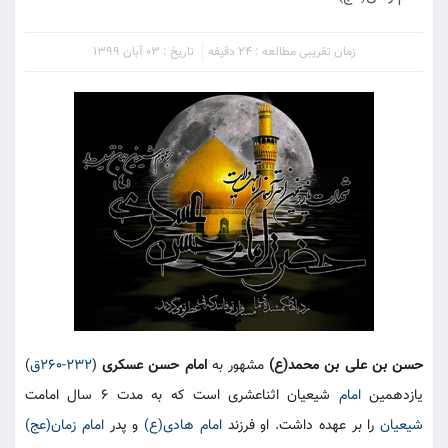
زمان تقریبی مطالعه : 24 دقیقه
تاریخ : 03 آبان 1399
حسن بن علی بن محمد(ع)
مشهور به
امام حسن عسکری
(
۲۳۲
-
۲۶۰ق
)
یازدهمین
امام
شیعیان اثناعشری است که به مدت ۶ سال امامت
شیعیان
را بر عهده داشت. او فرزند
امام هادی(ع)
و پدر
امام زمان(عج)