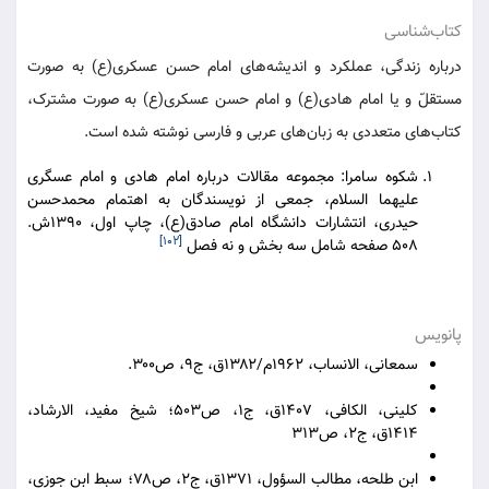
کتاب‌شناسی
درباره زندگی، عملکرد و اندیشه‌های امام حسن عسکری(ع) به صورت
مستقلّ و یا امام هادی(ع) و امام حسن عسکری(ع) به صورت مشترک،
کتاب‌های متعددی به زبان‌های عربی و فارسی نوشته شده است.
شکوه سامرا: مجموعه مقالات درباره امام هادی و امام عسگری
علیهما السلام، جمعی از نویسندگان به اهتمام محمدحسن
حیدری، انتشارات دانشگاه امام صادق(ع)، چاپ اول، ١٣٩٠ش.
[۱۰۲]
٥٠٨ صفحه‌ شامل سه بخش و نه فصل
پانویس
سمعانی، الانساب، ۱۹۶۲م/۱۳۸۲ق، ج۹، ص۳۰۰.
کلینی، الکافی، ۱۴۰۷ق، ج۱، ص۵۰۳؛ شیخ مفید، الارشاد،
۱۴۱۴ق، ج۲، ص۳۱۳
ابن طلحه، مطالب السؤول، ۱۳۷۱ق، ج۲، ص۷۸؛ سبط ابن جوزی،