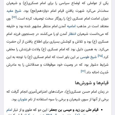
یکی از عواملی که اوضاع سیاسی را برای امام عسکری(ع) و شیعیان
سخت‌تر می‌کرد شهرت یافتنِ قیام امام دوازدهم(عج) بود.
شیخ مفید
[۶۴]
دوران امامت امام عسکری (ع) را روزگار سخت توصیف کرده است.
وی
معتقد است در مذهب
امامیه
آمدن امام منتظَر مشهور شده بود و خلیفه
که می‌دانست شیعیان
انتظار
آمدن او را می‌کشند در جستجوی فرزند امام
عسکری (ع) بود و تلاش و کوشش بسیاری برای اطلاع یافتن از آن حضرت
می‌کرد. به همین دلیل بود که امام عسکری (ع) ولادت فرزندش را مخفی
[۶۵]
کرد.
شیخ طوسی
بر این باور است که امام عسکری (ع) با توجه به این
شرایط دشوار بود که در وصیت خود موقوفات و صدقاتش را به مادرش
[۶۶]
حُدیث احاله داد.
قیام‌ها و شورش‌ها
در زمان امام حسن عسکری(ع)، حرکت‌های اعتراض‌آمیزی انجام گرفت که
برخی از آنها از سوی شیعیان و برخی با سوء استفاده از نام
علویان
بود.
قیام علی بن زید و عیسی بن جعفر
: این دو که علوی و از تبار
امام