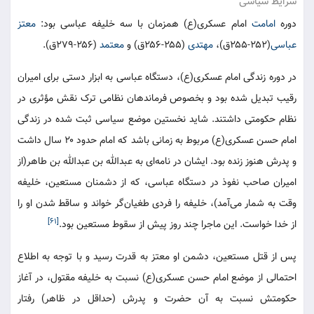
شرایط سیاسی
دوره
امامت
امام عسکری(ع) همزمان با سه خلیفه عباسی بود:
معتز
عباسی
(۲۵۲-۲۵۵ق)،
مهتدی
(۲۵۵-۲۵۶ق) و
معتمد
(۲۵۶-۲۷۹ق).
در دوره زندگی امام عسکری(ع)، دستگاه عباسی به ابزار دستی برای امیران
رقیب تبدیل شده بود و بخصوص فرماندهان نظامی ترک نقش مؤثری در
نظام حکومتی داشتند. شاید نخستین موضع سیاسی ثبت شده در زندگی
امام حسن عسکری(ع) مربوط به زمانی باشد که امام حدود ۲۰ سال داشت
و پدرش هنوز زنده بود. ایشان در نامه‌ای به عبدالله بن عبدالله بن طاهر(از
امیران صاحب نفوذ در دستگاه عباسی، که از دشمنان مستعین، خلیفه
وقت به شمار می‌آمد)، خلیفه را فردی طغیان‌گر خواند و ساقط شدن او را
[۶۱]
از خدا خواست. این ماجرا چند روز پیش از سقوط مستعین بود.
پس از قتل مستعین، دشمن او معتز به قدرت رسید و با توجه به اطلاع
احتمالی از موضع امام حسن عسکری(ع) نسبت به خلیفه مقتول، در آغاز
حکومتش نسبت به آن حضرت و پدرش (حداقل در ظاهر) رفتار