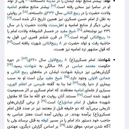
تولد
: بیشتر منابع تولد ایشان را در
مدینه
دانسته‌اند
ولی از تولد
[۱۷]
او در سامرا نیز سخن رفته است.
بیشتر منابع متقدم
امامیه
[۱۸]
ولادت حضرت را در
ربیع الثانی
سال
۲۳۲ق
دانسته‌ند.
در روایتی
[۱۹]
به نقل از امام حسن عسکری نیز همین تاریخ ذکر شده است.
برخی دیگر از منابع امامیه و
اهل‌سنت
ولادت حضرت را در سال
[۲۰]
۲۳۱ نیز نوشته‌اند.
شیخ مفید
در «مسار الشیعة» ولادت امام را
[۲۱]
۱۰ ربیع‌الثانی
آورده است.
در قرن ششم قمری این قول به
[۲۲]
حاشیه رفت و تولد حضرت در
۸ ربیع‌الثانی
شهرت یافته است
که قول مشهور نزد امامیه نیز هست.
[۲۳]
شهادت
: امام عسکری(ع)
۸ ربیع‌الاول
سال
۲۶۰ق
در دوره
[۲۴]
حکومت
معتمد عباسی
در ۲۸ سالگی به
شهادت
رسید.
گزارش‌هایی نیز درباره شهادت ایشان در ماه‌های
ربیع الثانی
و
[۲۵]
جمادی الاولی
وجود دارد.
شیخ مفید
برآن است او به سبب
[۲۶]
بیماری از دنیا رفت؛
اما بنا به گفته
طبرسی
در
اعلام الوری
،
بسیاری از علمای
امامیه
معتقدند که امام عسکری بر اثر مسمومیت
[۲۷]
شهید شده است.
مستند آنان روایت «و الله ما منّا الا مقتول
[۲۸]
شهيد» منقول از
امام صادق(ع)
است.
از برخی گزارش‌های
تاریخی برمی‌آید که دو خلیفه قبل از معتمد نیز در صدد قتل امام
عسکری(ع) برآمده بودند. در روایتی آمده است معتز عباسی به
حاجب خود دستور داد امام را در مسیر
کوفه
به قتل برساند ولی با
[۲۹]
آگاه شدن مردم، موفق نشد.
بر اساس گزارش دیگری، مهتدی