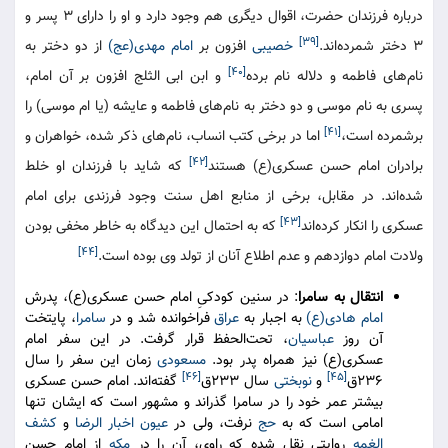
درباره فرزندان حضرت، اقوال دیگری هم وجود دارد و او را دارای ۳ پسر و
[۳۹]
۳ دختر شمرده‌اند.
خصیبی
افزون بر
امام مهدی(عج)
از دو دختر به
[۴۰]
نام‌های فاطمه و دلاله نام برده
و ابن ابی الثلج افزون بر آن امام،
پسری به نام موسی و دو دختر به نام‌های فاطمه و عایشه (یا ام موسی) را
[۴۱]
برشمرده است،
اما در برخی کتب انساب، نام‌های ذکر شده، خواهران و
[۴۲]
برادران امام حسن عسکری(ع) هستند
که شاید با فرزندان او خلط
شده‌اند. در مقابل، برخی از منابع اهل سنت وجود فرزندی برای امام
[۴۳]
عسکری را انکار کرده‌اند
که به احتمال این دیدگاه به خاطر مخفی بودن
[۴۴]
ولادت امام دوازدهم و عدم اطلاع آنان از تولد وی بوده است.
انتقال به سامرا
: در سنین کودکیِ امام حسن عسکری(ع)، پدرش
امام هادی(ع)
به اجبار به
عراق
فراخوانده شد و در
سامرا
، پایتخت
آن روز
عباسیان
، تحت‌الحفظ قرار گرفت. در این سفر امام
عسکری(ع) نیز همراه پدر بود.
مسعودی
زمان این سفر را سال
[۴۶]
[۴۵]
۲۳۶ق
و
نوبختی
سال ۲۳۳ق
گفته‌اند. امام حسن عسکری
بیشتر عمر خود را در سامرا گذراند و مشهور است که ایشان تنها
امامی است که به
حج
نرفت، ولی در
عیون اخبار الرضا
و
کشف
الغمه
روایتی نقل شده که راوی، آن را در
مکه
از امام حسن