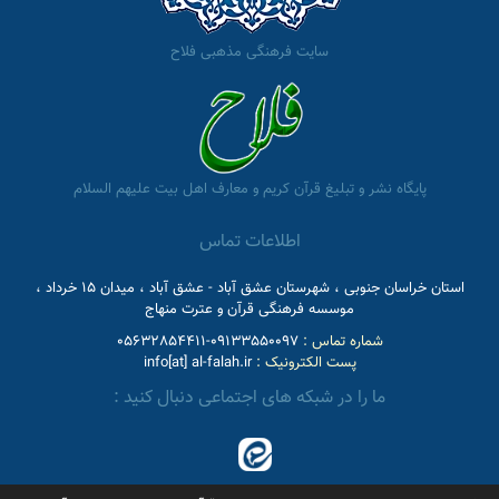
سایت فرهنگی مذهبی فلاح
پایگاه نشر و تبلیغ قرآن کریم و معارف اهل بیت علیهم السلام
اطلاعات تماس
استان خراسان جنوبی ، شهرستان عشق آباد - عشق آباد ، میدان 15 خرداد ،
موسسه فرهنگی قرآن و عترت منهاج
شماره تماس :
09133550097-05632854411
پست الکترونیک :
info[at] al-falah.ir
ما را در شبکه های اجتماعی دنبال کنید :