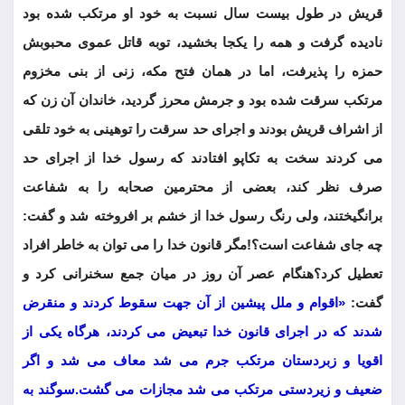
قریش در طول بیست سال نسبت به خود او مرتکب شده بود
نادیده گرفت و همه را یکجا بخشید، توبه قاتل عموی محبوبش
حمزه را پذیرفت، اما در همان فتح مکه، زنی از بنی مخزوم
مرتکب سرقت شده بود و جرمش محرز گردید، خاندان آن زن که
از اشراف قریش بودند و اجرای حد سرقت را توهینی به خود تلقی
می کردند سخت به تکاپو افتادند که رسول خدا از اجرای حد
صرف نظر کند، بعضی از محترمین صحابه را به شفاعت
برانگیختند، ولی رنگ رسول خدا از خشم بر افروخته شد و گفت:
چه جای شفاعت است؟!مگر قانون خدا را می توان به خاطر افراد
تعطیل کرد؟هنگام عصر آن روز در میان جمع سخنرانی کرد و
گفت:
«اقوام و ملل پیشین از آن جهت سقوط کردند و منقرض
شدند که در اجرای قانون خدا تبعیض می کردند، هرگاه یکی از
اقویا و زبردستان مرتکب جرم می شد معاف می شد و اگر
ضعیف و زیردستی مرتکب می شد مجازات می گشت.سوگند به