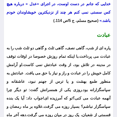
خدایی که جانم در دست اوست، در اجرای «عدل » درباره هیچ
کس سستی نمی کنم هر چند از نزدیکترین خویشاوندان خودم
باشد.»
(صحیح مسلم، ج 5/ص 114.)
عبادت
پاره ای از شب، گاهی نصف، گاهی ثلث و گاهی دو ثلث شب را به
عبادت می پرداخت.با اینکه تمام روزش خصوصا در اوقات توقف
در مدینه در تلاش بود، از وقت عبادتش نمی کاست.او آرامش
کامل خویش را در عبادت و راز و نیاز با حق می یافت. عبادتش به
منظور طمع بهشت و یا ترس از جهنم نبود، عاشقانه و
سپاسگزارانه بود.روزی یکی از همسرانش گفت: تو دیگر چرا
آنهمه عبادت می کنی؟تو که آمرزیده ای!جواب داد: آیا یک بنده
سپاسگزار نباشم؟ بسیار روزه می گرفت.علاوه بر ماه رمضان و
قسمتی از شعبان، یک روز در میان روزه می گرفت.دهه آخر ماه