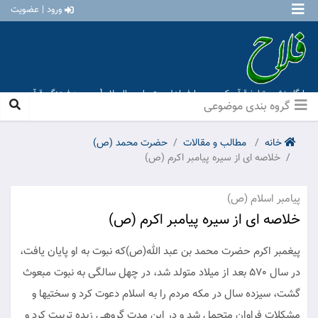
ورود | عضویت
پایگاه نشر و تبلیغ قرآن کریم و معارف اهل بیت علیهم السلام [ موسسه فرهنگی قرآن و
عترت منهاج عشق آباد ]
گروه بندی موضوعی
خانه
مطالب و مقالات
حضرت محمد (ص)
خلاصه ای از سیره پیامبر اکرم (ص)
پیامبر اسلام (ص)
خلاصه ای از سیره پیامبر اکرم (ص)
پیغمبر اکرم حضرت محمد بن عبد الله(ص)که نبوت به او پایان یافت،
در سال 570 بعد از میلاد متولد شد، در چهل سالگی به نبوت مبعوث
گشت، سیزده سال در مکه مردم را به اسلام دعوت کرد و سختیها و
مشکلات فراوان متحمل شد و در این مدت گروهی زبده تربیت کرد و