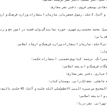
14.تاریخ سیاسی اسلام؛ سیره سیاسی رسول خدا(صلی الله علیه و آله)، 2 جلد، رسول جعفریان، سازمان انتشارات وزارت فرهنگ و
23.سیره پیامبر اعظم(صلی الله علیه و آله)،20 جلد [ترجمه: الصحیح من سیره النبی 
و اندیشه اسلامی؛