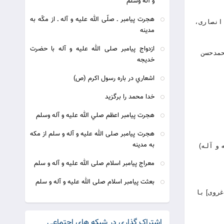
و آله وسلم
هجرت پیامبر ـ صلّی الله علیه و آله ـ از مكّه به
 انصاری،
مدینه
ازدواج پیامبر صلی الله علیه و آله با حضرت
: محمدحسن
خدیجه
اشعاري در باره رسول اكرم (ص)
خدا محمد را برگزید
هجرت پيامبر اعظم صلي الله عليه و آله وسلم
هجرت پيامبر صلى الله عليه و آله و سلم از مكه
به مدينه‏
لله علیه و آله)
معراج پيامبر اسلام صلى الله عليه و آله و سلم‏
بعثت پيامبر اسلام صلى الله عليه و آله و سلم‏
الیف محمدهادی یوسفی غروی] با
اشتراک گذاری در شبکه های اجتماعی