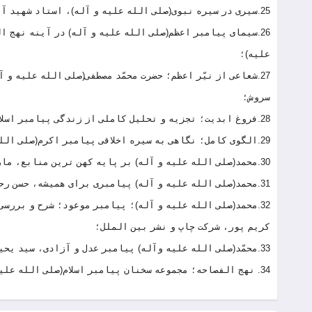
25.سیری در سیره نبوی(صلی الله علیه و آله)، استاد شهید آیت الله مرتضی مطهری(رحمت الله علیه)، صدرا؛
26.سیمای پیامبر اعظم(صلی الله علیه و آله) در آینه نهج
علیه)؛
27.شعاعی از نیّر اعظم؛ حضرت محمّد مصطفی(صلی الله علیه و 
سروش؛
28.فروغ ابدیت؛ تجزیه و تحلیل کاملی از زندگی پیامبر اسلام(صلی الله علیه و آله)، جعفر سبحانی، بوستان کتاب؛
29.الگوی کامل؛ نگاهی به سیره اخلاقی پیامبر اکرم(صلی الله علیه و آله)، همت سهراب پور، بوستان کتاب؛
30.محمد(صلی الله علیه و آله) بر پایه کهن ترین منابع، مارتین لینگز، ترجمه: سعید تهرانی نسب، انتشارات حکمت؛
31.محمد(صلی الله علیه و آله) پیامبری برای همیشه، حسن رحیم پورازغدی، دفتر نشر فرهنگ اسلامی؛
32.محمد(صلی الله علیه و آله)؛ پیامبر موعود؛ شرح و بررسی
کریم پور، شرکت چاپ و نشر بین الملل؛
33.محمّد(صلی الله علیه وآله) پیامبر عدل و آزادی، سید یحیی یثربی، علم؛
34. نهج الفصاحه؛ مجموعه سخنان پیامبر اسلام(صلی الله علیه و آله)، انتشارات زوار؛