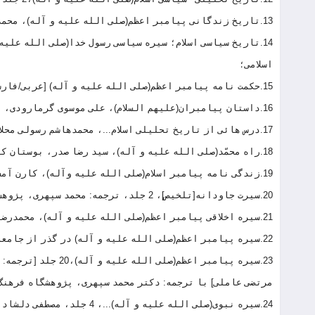
13.تاریخ زندگانی پیامبر اعظم(صلی الله علیه و آله)، محمدهادی یوسفی غروی، دفتر نشر معارف.
اسلامی؛
15.حکمت نامه پیامبر اعظم(صلی الله علیه و آله) [عربی/فارسی]، محمد محمدی ری شهری، حوزه نمایندگی ولی فقیه در امور حج و زیارت؛
16.داستان پیامبران(علیهم السلام)، علی موسوی گرمارودی، قدیانی؛
17.درس هائی از تاریخ تحلیلی اسلام...، محمدهاشم رسولی محلاتی 4 جلد، سازمان انتشارات وزارت فرهنگ و ارشاد اسلامی
18.راه محمّد(صلی الله علیه و آله)، سید رضا صدر، بوستان کتاب؛
19.زندگی نامه پیامبر اسلام(صلی الله علیه وآله)، کارن آمسترانگ، ترجمه: کیانوش حشمتی، انتشارات حکمت؛
20.سیرت جاودانه[تلخیص]، 2 جلد، ترجمه: محمد سپهری، پژوهشگاه فرهنگ و اندیشه اسلامی؛
21.سیره اخلاقی پیامبر اعظم(صلی الله علیه و آله)، محمدرضا جباری، دفتر نشر معارف؛
22.سیره پیامبر اعظم(صلی الله علیه و آله) در گذر از جامعه جاهلی، نجف لک زایی، بوستان کتاب؛
مرتضی عاملی] با ترجمه: دکتر محمد سپهری، پژوهشگاه فرهنگ 
24.سیره نبوی(صلی الله علیه و آله)...، 4 جلد، مصطفی دلشاد تهرانی، نشر دریا؛