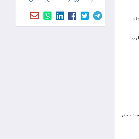
 ارشاد
الاعظم(صلی الله علیه و آله)، 40 جلدی تالیف سید جعفر