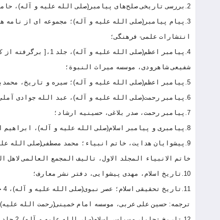
2.بررسی تاریخی صلح‌های پیامبر(صلی الله علیه و آله)، حامد منتظری مقدم، موسسه امام خمینی(رحمت الله علیه)؛
3.پیام پیامبر(صلی الله علیه و آله)؛ مجموعه ای از نامه ه
انتشارات علمی- فرهنگی؛
4.پیامبر اعظم(صلی الله
شفیعی شاهرودی، موسسه میراث النبوة؛
5.پیامبر اعظم(صلی الله علیه و آله)؛ سیره و تاریخ، محمدباقر پور امینی، نشر معارف؛
6.پیامبر رحمت(صلی الله علیه و آله)، عبد الله جوادی آملی، اسراء؛
7.پیامبر رحمت، صدر بلاغی، حسینیه ارشاد؛
8.پیامبری و پیامبر اسلام(صلی الله علیه و آله)، ابراهیم امینی، بوستان کتاب؛
خاتم الانبیاء المجلد الاول، تالیف المجمع العالمی لاهل ال
10.تاریخ اسلام، مهدی پیشوایی، دفتر نشر معارف؛
ترجمه: حسین علی عربی، موسسه امام خمینی(رحمت الله علیه)
12.تاریخ تحلیلی - سیاسی اسلام(صلی الله علیه و آله)،2 جلد، علی اکبر حسنی، دفتر نشر فرهنگ اسلامی؛