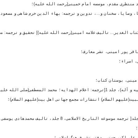
ا، وصایا، سخنان و...، تدوین و ترجمه: بهاء الدین خرم شاهی و مسعود
 علیه و آله)، جلد 1،[ برگرفته از کتاب الغدیر... تالیف علامه امینی(رحمت الله علیه)] تحقیق و ترجمه
9.پیشوایان هدایت، خاتم انبیاء؛ محمد مصطفی(صلی الله علیه و آله)، جلد 1[ترجمه: اعلام الهدایه؛ محمد المصطفی(صلی ا
بیت(علیهم السلام) انتشارات مجمع جهانی اهل بیت(علیهم السلام)؛
11.تاریخ تحقیقی اسلام؛ عصر نبوی(صلی الله علیه و آله)، 4 جلد[ ترجمه موسوعه التاریخ الاسلامی، 8 جلد، ت
؛