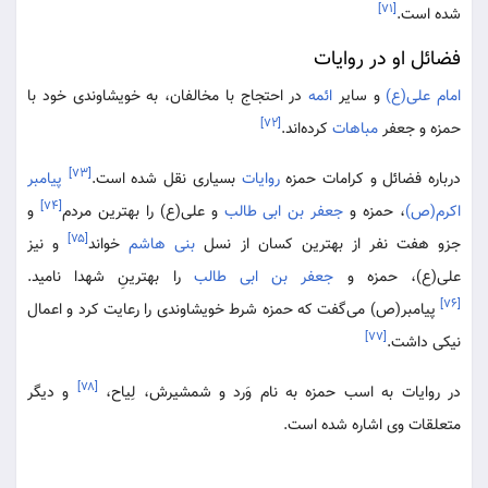
[۷۱]
شده است.
فضائل او در روایات
امام علی(ع)
و سایر
ائمه
در احتجاج با مخالفان، به خویشاوندی خود با
[۷۲]
حمزه و جعفر
مباهات
کرده‌اند.
[۷۳]
درباره فضائل و کرامات حمزه
روایات
بسیاری نقل شده است.
پیامبر
[۷۴]
اکرم(ص)
، حمزه و
جعفر بن ابی طالب
و علی(ع) را بهترین مردم
و
[۷۵]
جزو هفت نفر از بهترین کسان از نسل
بنی هاشم
خواند
و نیز
علی(ع)، حمزه و
جعفر بن ابی طالب
را بهترینِ شهدا نامید.
[۷۶]
پیامبر(ص) می‌گفت که حمزه شرط خویشاوندی را رعایت کرد و اعمال
[۷۷]
نیکی داشت.
[۷۸]
در روایات به اسب حمزه به نام وَرد و شمشیرش، لِیاح،
و دیگر
متعلقات وی اشاره شده است.