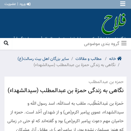
ورود | عضویت
پایگاه نشر و تبلیغ قرآن کریم و معارف اهل بیت علیهم السلام [ موسسه فرهنگی قرآن و
عترت منهاج عشق آباد ]
گروه بندی موضوعی
خانه
مطالب و مقالات
سایر بزرگان اهل بيت رسالت(ع)
نگاهی به زندگی حمزة بن عبدالمطلب (سیدالشهداء)
حمزه بن عبدالمطلب
نگاهی به زندگی حمزة بن عبدالمطلب (سیدالشهداء)
حَمزة بن عَبدالمُطَّلِب، ملقب به اسدالله، اسد رسول الله و
سیدالشهداء، عموی پیامبر اکرم(ص) و از شهدای اُحُد است. حمزه از
حامیان مهم دعوت پیامبر اکرم(ص) بود و گفته‌اند که او حتی در زمانی
که هنوز مسلمان نشده بود، از پیامبر(ص) در مقابل آزار مشرکان