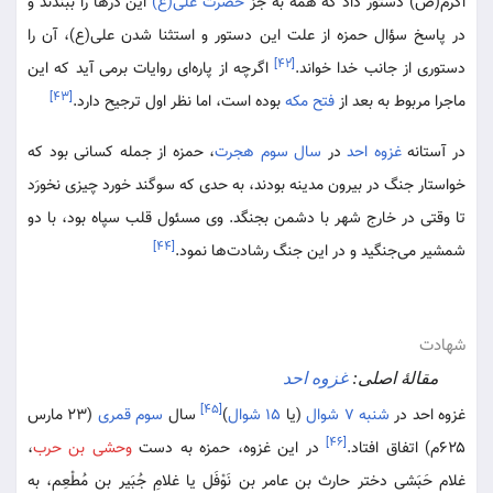
اکرم(ص) دستور داد که همه به جز
حضرت علی(ع)
این درها را ببندند و
در پاسخ سؤال حمزه از علت این دستور و استثنا شدن علی(ع)، آن را
[۴۲]
دستوری از جانب خدا خواند.
اگرچه از پاره‌ای روایات برمی آید که این
[۴۳]
ماجرا مربوط به بعد از
فتح مکه
بوده است، اما نظر اول ترجیح دارد.
در آستانه
غزوه احد
در
سال سوم هجرت
، حمزه از جمله کسانی بود که
خواستار جنگ در بیرون مدینه بودند، به حدی که سوگند خورد چیزی نخورَد
تا وقتی در خارج شهر با دشمن بجنگد. وی مسئول قلب سپاه بود، با دو
[۴۴]
شمشیر می‌جنگید و در این جنگ رشادت‌ها نمود.
شهادت
مقالهٔ اصلی:
غزوه احد
[۴۵]
غزوه احد در
شنبه
۷ شوال
(یا
۱۵ شوال
)
سال
سوم قمری
(۲۳ مارس
[۴۶]
۶۲۵م) اتفاق افتاد.
در این غزوه، حمزه به دست
وحشی بن حرب
،
غلام حَبَشی دختر حارث بن عامر بن نَوْفَل یا غلامِ جُبَیر بن مُطْعِم، به