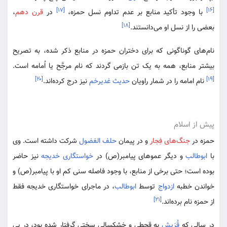
[۱۷]
[۱۶]
با وجود تأکید منابع بر عدم تداوم نسل حمزه،
در
قرن دهم
،
[۱۸]
بعضی را از نسل او می‌دانستند.
نام‌های گوناگونی که برای دختران حمزه در منابع ذکر شده، به تصریح
بیشتر منابع، همه به یک تن بازمی گردند که نام مرجَّح یا اُمامه است.
[۲۰]
[۱۹]
نام امامه را در شمار راویان
حدیث غدیرخم
نیز درج کرده‌اند.
پیش از اسلام
حمزه در
جنگ‌های فِجار
و در پیمان
حلف الفضول
شرکت داشته است. وی
با
ابوطالب
و دیگر عموهای پیامبر(ص) در
خواستگاری
خدیجه
نیز حاضر
بوده است؛ حتی برخی از منابع، با وجود فاصله سنی کم او با پیامبر(ص) و
خواندن خطبه
ازدواج
توسط
ابوطالب
، در ماجرای خواستگاری خدیجه فقط
[۲۱]
از حمزه نام برده‌اند.
در سالی که
قُرَیش
به قحطی و خشکسالی سختی گرفتار شده بود، در پی