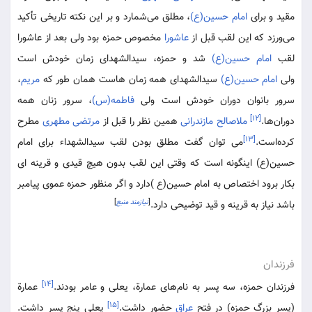
مقید و برای
امام حسین(ع)
، مطلق می‌شمارد و بر این نکته تاریخی تأکید
می‌ورزد که این لقب قبل از
عاشورا
مخصوص حمزه بود ولی بعد از عاشورا
لقب
امام حسین(ع)
شد و حمزه، سیدالشهدای زمان خودش است
ولی
امام حسین(ع)
سیدالشهدای همه زمان هاست همان طور که
مریم
،
سرور بانوان دوران خودش است ولی
فاطمه(س)
، سرور زنان همه
[۱۲]
دوران‌ها.
ملاصالح مازندرانی
همین نظر را قبل از
مرتضی مطهری
مطرح
[۱۳]
کرده‌است.
می توان گفت مطلق بودن لقب سیدالشهداء برای امام
حسین(ع) اینگونه است که وقتی این لقب بدون هیچ قیدی و قرینه ای
بکار برود اختصاص به امام حسین(ع )دارد و اگر منظور حمزه عموی پیامبر
[
نیازمند منبع
]
باشد نیاز به قرینه و قید توضیحی دارد.
فرزندان
[۱۴]
فرزندان حمزه، سه پسر به نام‌های عمارة، یعلی و عامر بودند.
عمارة
[۱۵]
(پسر بزرگ حمزه) در فتح
عراق
حضور داشت.
یعلی پنج پسر داشت.