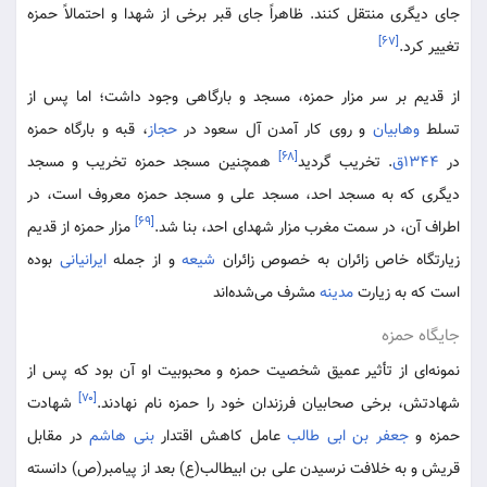
جای دیگری منتقل کنند. ظاهراً جای قبر برخی از شهدا و احتمالاً حمزه
[۶۷]
تغییر کرد.
از قدیم بر سر مزار حمزه، مسجد و بارگاهی وجود داشت؛ اما پس از
تسلط
وهابیان
و روی کار آمدن آل سعود در
حجاز
، قبه و بارگاه حمزه
[۶۸]
در
۱۳۴۴ق
. تخریب گردید
همچنین مسجد حمزه تخریب و مسجد
دیگری که به مسجد احد، مسجد علی و مسجد حمزه معروف است، در
[۶۹]
اطراف آن، در سمت مغرب مزار شهدای احد، بنا شد.
مزار حمزه از قدیم
زیارتگاه خاص زائران به خصوص زائران
شیعه
و از جمله
ایرانیانی
بوده
است که به زیارت
مدینه
مشرف می‌شده‌اند
جایگاه حمزه
نمونه‌ای از تأثیر عمیق شخصیت حمزه و محبوبیت او آن بود که پس از
[۷۰]
شهادتش، برخی صحابیان فرزندان خود را حمزه نام نهادند.
شهادت
حمزه و
جعفر بن ابی طالب
عامل کاهش اقتدار
بنی هاشم
در مقابل
قریش و به خلافت نرسیدن علی بن ابیطالب(ع) بعد از پیامبر(ص) دانسته