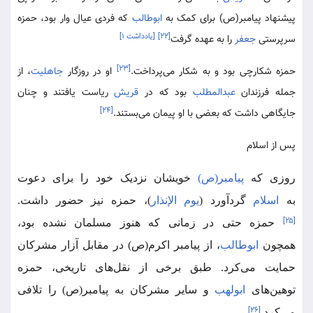
پیشنهاد پیامبر(ص) برای کمک به
ابوطالب
که فردی عیال وار بود، حمزه
[۲۲]
[یادداشت ۱]
سرپرستی
جعفر
را به عهده گرفت
[۲۳]
حمزه شکارچی بود و به شکار می‌پرداخت.
او در روزگار
جاهلیت
، از
جمله فرزندان
عبدالمطلب
بود که در
قریش
ریاست یافتند و چنان
[۲۴]
جایگاهی داشت که بعضی با او پیمان می‌بستند.
پس از اسلام
روزی که
پیامبر(ص)
خویشان نزدیک خود را برای دعوت
به
اسلام
گردآورد (
یوم الإنذار
)، حمزه نیز حضور داشت.
[۲۵]
حمزه حتی در زمانی که هنوز مسلمان نشده بود،
همچون
ابوطالب
، از پیامبر اکرم(ص) در مقابل آزار مشرکان
حمایت می‌کرد. طبق برخی از نقل‌های تاریخی، حمزه
توهین‌های
ابولهب
و سایر مشرکان به پیامبر(ص) را تلافی
[۲۶]
می‌کرد.