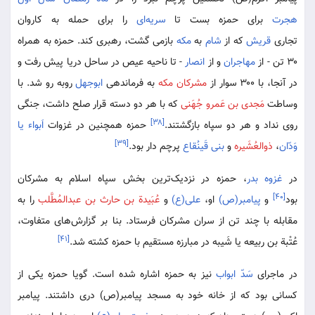
هجرت
برای حمزه بست تا
سریه‌ای
را برای حمله به کاروان
تجاری
قریش
که از
شام
به
مکه
بازمی گشت، رهبری کند. حمزه به همراه
۳۰ تن - از
مهاجران
و از
انصار
- تا ناحیه عیص در ساحل دریا پیش رفت و
در آنجا، با ۳۰۰ سوار از
مشرکان مکه
به فرماندهی
ابوجهل
روبه رو شد. با
وساطت
مَجدی بن عَمرو جُهَنی
که با هر دو دسته قرار صلح داشت، جنگی
[۳۸]
روی نداد و هر دو سپاه بازگشتند.
حمزه همچنین در غزوات
اَبواء یا
[۳۹]
وَدّان
،
ذوالعُشَیره
و
بنی قَینُقاع
پرچم دار بود.
در
غزوه بدر
، حمزه در نزدیک‌ترین بخش سپاه اسلام به مشرکان
[۴۰]
بود
و
پیامبر(ص)
او،
علی(ع)
و
عُبَیدة بن حارث بن عبدالمُطَّلب
را به
مقابله با چند تن از سران مشرکان فرستاد. بنا بر گزارش‌های متفاوت،
[۴۱]
عُتْبة بن ربیعه یا شَیبه در مبارزه مستقیم با حمزه کشته شد.
در ماجرای
سَدّ ابواب
نیز به حمزه اشاره شده است. گویا حمزه یکی از
کسانی بود که از خانه خود به مسجد پیامبر(ص) دری داشتند. پیامبر