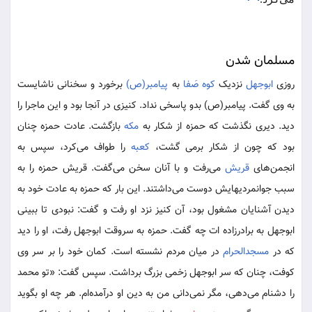
مسلمان شدن
روزی
ابوجهل
نزدیک
کوه صَفا
به
پیامبر(ص)
برخورد و سخنانی ناشایست
به وی گفت. پیامبر(ص) بدو پاسخی نداد. کنیزی در آنجا بود و این ماجرا را
دید. دیری نگذشت که حمزه از شکار به
مکه
بازگشت. عادت حمزه چنان
بود که چون از شکار برمی گشت،
کعبه
را طواف می‌کرد، سپس به
انجمن‌های
قریش
می‌رفت و با آنان سخن می‌گفت. قریش حمزه را به
سبب جوانمردی‎هایش دوست می‌داشتند. این بار که حمزه به عادت خود به
دیدن آشنایان مشغول بود، آن کنیز نزد او رفت و گفت: نبودی تا ببینی
ابوجهل به برادرزاده‎ ات چه گفت. حمزه به سروقت ابوجهل رفت، او را دید
که در
مسجدالحرام
در میان مردم نشسته است. کمان خود را بر سر وی
کوفت، چنان که سر ابوجهل زخمی بزرگ برداشت. سپس گفت: «‌تو محمد
را دشنام می‌دهی، مگر نمی‌دانی من به دین او درآمده‌ام. هر چه او بگوید