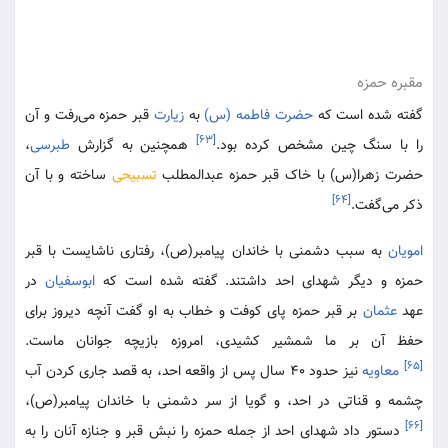
مقبره حمزه
گفته شده است که
حضرت فاطمه (س)
به
زیارت
قبر حمزه می‌رفت و آن
[۶۳]
را با سنگ چین مشخص کرده بود.
همچنین به گزارش
طبرسی
،
حضرت زهرا(س) با خاک قبر حمزه عبدالمطلب
تسبیحی
ساخته و با آن
[۶۴]
ذکر می‌گفت.
امویان
به سبب دشمنی با خاندان پیامبر(ص)، رفتاری ناشایست با قبر
حمزه و دیگر شهدای احد داشتند. گفته شده است که
ابوسفیان
در
عهد
عثمان
بر قبر حمزه پای کوفت و خطاب به او گفت آنچه دیروز برای
حفظ آن بر ما شمشیر کشیدی، امروزه بازیچه جوانان ماست.
[۶۵]
معاویه
نیز حدود ۴۰ سال پس از واقعه احد، به قصد جاری کردن آب
چشمه و قناتی در احد، و گویا از سر دشمنی با خاندان پیامبر(ص)،
[۶۶]
دستور داد شهدای احد از جمله حمزه را نبش قبر و جنازه آنان را به