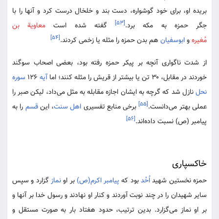
بریده او، برای خود گوشواره، دست بند و خلخال درست کرد و آنها را با
[۵۳]
جگر حمزه به مکه برد.
گفته شده است
معاویة بن
[۵۴]
مُغیره
و
ابوسفیان
هم بدن حمزه را مثله یا زخمی کردند.
از شدت ناگواری آنچه بر پیکر حمزه رفته بود، بعضی اصحاب سوگند
خوردند در مقابل، ۳۰ تن یا بیشتر از قریش را مثله کنند؛ اما
آیه
۱۲۶
سوره
نحل
نازل شد که گرچه به ایشان اجازه مقابله به مثل می‌داد، لیکن صبر را
[۵۵]
عملی بهتر می‌دانست.
برخی منابع تفسیری
اهل سنت
، این
قسم
را به
[۵۶]
پیامبر (ص) نسبت داده‌اند.
خاکسپاری
حمزه نخستین شهید
اُحُد
بود که
پیامبر اکرم(ص)
بر او
نماز
گزارد و سپس
سایر شهیدان را در چند نوبت آوردند و کنار او نهادند و رسول خدا بر آنها و
بر او نماز می‌گزارد. بدین ترتیب، حدود هفتاد بار به صورت مستقل و