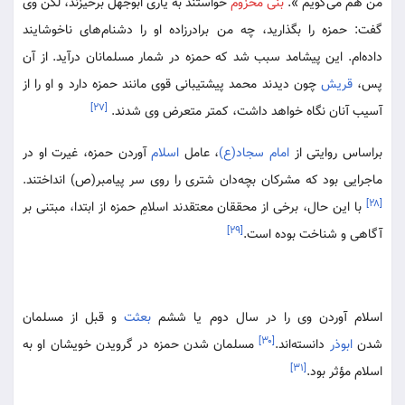
من هم می‌گویم ».
بنی مخزوم
خواستند به یاری ابوجهل برخیزند، لکن وی
گفت: حمزه را بگذارید، چه من برادرزاده او را دشنام‌های ناخوشایند
داده‌ام. این پیشامد سبب شد که حمزه در شمار مسلمانان درآید. از آن
پس،
قریش
چون دیدند محمد پیشتیبانی قوی مانند حمزه دارد و او را از
[۲۷]
آسیب آنان نگاه خواهد داشت، کمتر متعرض وی شدند.
براساس روایتی از
امام سجاد(ع)
، عامل
اسلام
آوردن حمزه، غیرت او در
ماجرایی بود که مشرکان بچه‌دان شتری را روی سر پیامبر(ص) انداختند.
[۲۸]
با این حال، برخی از محققان معتقدند اسلامِ حمزه از ابتدا، مبتنی بر
[۲۹]
آگاهی و شناخت بوده است.
اسلام آوردن وی را در سال دوم یا ششم
بعثت
و قبل از مسلمان
[۳۰]
شدن
ابوذر
دانسته‌اند.
مسلمان شدن حمزه در گرویدن خویشان او به
[۳۱]
اسلام مؤثر بود.