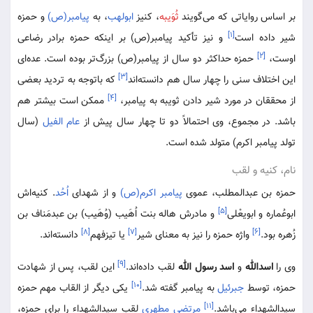
بر اساس روایاتی که می‌گویند
ثُوَیبه
، کنیز
ابولهب
، به
پیامبر(ص)
و حمزه
[۱]
شیر داده است
و نیز تأکید پیامبر(ص) بر اینکه حمزه برادر رضاعی
[۲]
اوست،
حمزه حداکثر دو سال از پیامبر(ص) بزرگ‌تر بوده است. عده‌ای
[۳]
این اختلاف سنی را چهار سال هم دانسته‌اند
که باتوجه به تردید بعضی
[۴]
از محققان در مورد شیر دادن ثویبه به پیامبر،
ممکن است بیشتر هم
باشد. در مجموع، وی احتمالاً دو تا چهار سال پیش از
عام الفیل
(سال
تولد پیامبر اکرم) متولد شده است.
نام، کنیه و لقب
حمزه بن عبدالمطلب، عموی
پیامبر اکرم(ص)
و از شهدای
اُحُد
. کنیه‌اش
[۵]
ابوعُماره و ابویعْلی
و مادرش هاله بنت اُهَیب (وُهَیب) بن عبدمَناف بن
[۸]
[۷]
[۶]
زُهره بود.
واژه حمزه را نیز به معنای شیر
یا تیزفهم
دانسته‌اند.
[۹]
وی را
اسدالله
و
اسد رسول الله
لقب داده‌اند.
این لقب، پس از شهادت
[۱۰]
حمزه، توسط
جبرئیل
به پیامبر گفته شد.
یکی دیگر از القاب مهم حمزه
[۱۱]
سیدالشهداء می‌باشد.
مرتضی مطهری
لقب سیدالشهداء را برای حمزه،