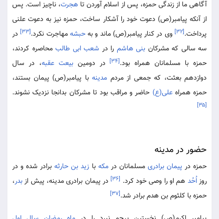
آگاهی ما از زندگی حمزه، پس از اسلام آوردن تا
هجرت
، ناچیز است. پس
از آنکه پیامبر(ص) دعوت خود را آشکار ساخت، حمزه نیز به دعوت علنی
[۳۳]
[۳۲]
پرداخت.
وی در کنار پیامبر(ص) ماند و به
حبشه
مهاجرت نکرد.
در
سه سالی که مشرکان
بنی هاشم
را در
شعب ابی طالب
محاصره کردند،
[۳۴]
حمزه با مسلمانان همراه بود.
در دومین
بیعت عقبه
، در سال
دوازدهم بعثت، که جمعی از مردم
مدینه
با پیامبر(ص) پیمان بستند،
حمزه همراه
علی(ع)
حاضر و مراقب بود تا مشرکان بدانجا نزدیک نشوند.
[۳۵]
حضور در مدینه
حمزه در
پیمان برادری
مسلمانان در
مکه
با
زید بن حارثه
برادر شده و در
[۳۶]
روز
اُحُد
هم او را وصی خود کرد.
در پیمان برادری مدینه، پیش از
بدر
،
[۳۷]
حمزه با کلثوم بن هدم برادر شد.
پیامبر اکرم(ص) نخستین پرچم نبرد را در
ماه رمضان
سال اول