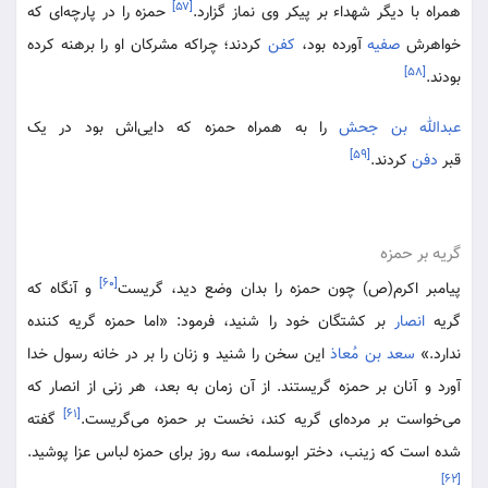
[۵۷]
همراه با دیگر شهداء بر پیکر وی نماز گزارد.
حمزه را در پارچه‌ای که
خواهرش
صفیه
آورده بود،
کفن
کردند؛ چراکه مشرکان او را برهنه کرده
[۵۸]
بودند.
عبدالله بن جحش
را به همراه حمزه که دایی‌اش بود در یک
[۵۹]
قبر
دفن
کردند.
گریه بر حمزه
[۶۰]
پیامبر اکرم(ص) چون حمزه را بدان وضع دید، گریست
و آنگاه که
گریه
انصار
بر کشتگان خود را شنید، فرمود: «‌اما حمزه گریه کننده
ندارد.»
سعد بن مُعاذ
این سخن را شنید و زنان را بر در خانه رسول خدا
آورد و آنان بر حمزه گریستند. از آن زمان به بعد، هر زنی از انصار که
[۶۱]
می‌خواست بر مرده‌ای گریه کند، نخست بر حمزه می‌گریست.
گفته
شده است که زینب، دختر ابوسلمه، سه روز برای حمزه لباس عزا پوشید.
[۶۲]