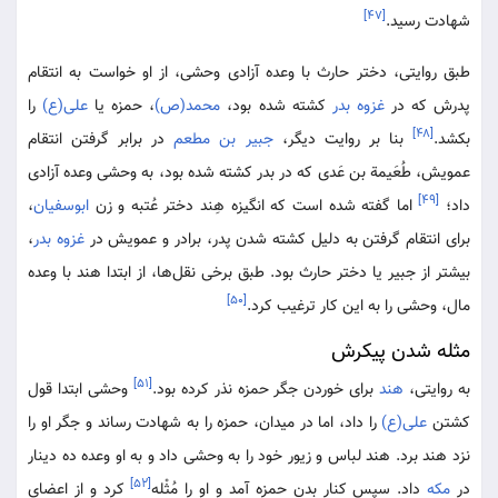
[۴۷]
شهادت رسید.
طبق روایتی، دختر حارث با وعده آزادی وحشی، از او خواست به انتقام
پدرش که در
غزوه بدر
کشته شده بود،
محمد(ص)
، حمزه یا
علی(ع)
را
[۴۸]
بکشد.
بنا بر روایت دیگر،
جبیر بن مطعم
در برابر گرفتن انتقام
عمویش، طُعَیمة بن عَدی که در بدر کشته شده بود، به وحشی وعده آزادی
[۴۹]
داد؛
اما گفته شده است که انگیزه هِند دختر عُتبه و زن
ابوسفیان
،
برای انتقام گرفتن به دلیل کشته شدن پدر، برادر و عمویش در
غزوه بدر
،
بیشتر از جبیر یا دختر حارث بود. طبق برخی نقل‌ها، از ابتدا هند با وعده
[۵۰]
مال، وحشی را به این کار ترغیب کرد.
مثله شدن پیکرش
[۵۱]
به روایتی،
هند
برای خوردن جگر حمزه نذر کرده بود.
وحشی ابتدا قول
کشتن
علی(ع)
را داد، اما در میدان، حمزه را به شهادت رساند و جگر او را
نزد هند برد. هند لباس و زیور خود را به وحشی داد و به او وعده ده دینار
[۵۲]
در
مکه
داد. سپس کنار بدن حمزه آمد و او را مُثْله
کرد و از اعضای