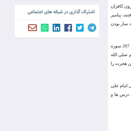
زون کافران
اشتراک گذاری در شبکه های اجتماعی
ند، پیامبر
ه ساز بودن
خوابیدن حضرت علی علیه السلامدر بستر پیامبر در شب هجرت، فداکاری بی مانندی است که خداوند متعال این جان فشانی را با نزول آیه 207 سوره
 صلی الله
ین هجرت را
 امام علی
 درس ها و