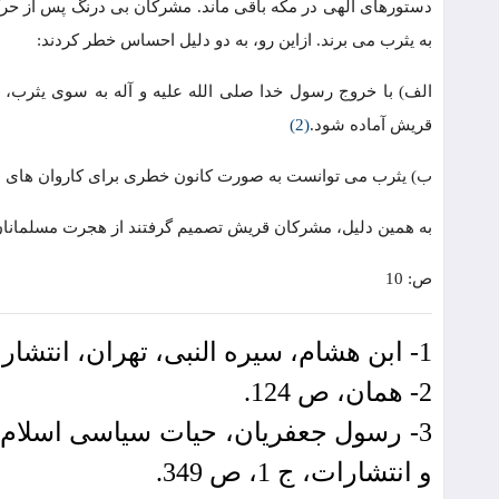
دستورهای الهی در مکه باقی ماند. مشرکان بی درنگ پس از حرکت
به یثرب می برند. ازاین رو، به دو دلیل احساس خطر کردند:
الف) با خروج رسول خدا صلی الله علیه و آله به سوی یثرب، ا
قریش آماده شود.
(2)
ب) یثرب می توانست به صورت کانون خطری برای کاروان های مش
به همین دلیل، مشرکان قریش تصمیم گرفتند از هجرت مسلمانان جل
ص: 10
1- ابن هشام، سیره النبی، تهران، انتشارات ایران، 1379، ج 2، ص 111.
2- همان، ص 124.
3- رسول جعفریان، حیات سیاسی اسلام،
و انتشارات، ج 1، ص 349.