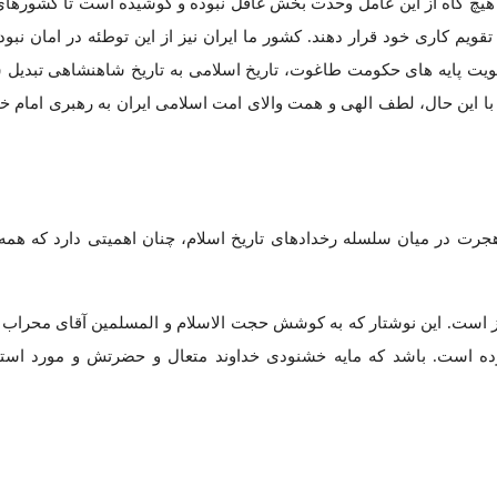
ن هیچ گاه از این عامل وحدت بخش غافل نبوده و کوشیده است تا کشورها
قویم کاری خود قرار دهند. کشور ما ایران نیز از این توطئه در امان نبو
برای تقویت پایه های حکومت طاغوت، تاریخ اسلامی به تاریخ شاهنشاهی تبدیل
 با این حال، لطف الهی و همت والای امت اسلامی ایران به رهبری امام 
هجرت در میان سلسله رخدادهای تاریخ اسلام، چنان اهمیتی دارد که همه 
یز است. این نوشتار که به کوشش حجت الاسلام و المسلمین آقای محراب 
وده است. باشد که مایه خشنودی خداوند متعال و حضرتش و مورد اس