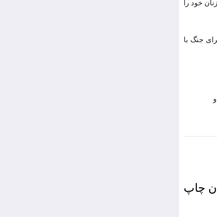
نان خود را
ای جنگ با
و
ان چاپ