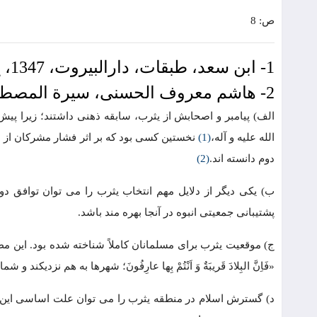
ص: 8
1- ابن سعد، طبقات، دارالبیروت، 1347، ج 1، ص 226.
2- هاشم معروف الحسنی، سیرة المصطفی، منشورات شریف رضی، 1371، ص 245.
الف) پیامبر و اصحابش از یثرب، سابقه ذهنی داشتند؛ زیرا پیش
الله علیه و آله،
(1)
نخستین کسی بود که بر اثر فشار مشرکان از م
دوم دانسته اند.
(2)
ب) یکی دیگر از دلایل مهم انتخاب یثرب را می توان توافق دو
پشتیبانی جمعیتی انبوه در آنجا بهره مند باشد.
ج) موقعیت یثرب برای مسلمانان کاملاً شناخته شده بود. این م
«فَاِنَّ البِلادَ قَریبَةٌ وَ اَنْتُمْ بِها عارِفُونَ؛ شهرها به هم نزدیکند و 
د) گسترش اسلام در منطقه یثرب را می توان علت اساسی این ان