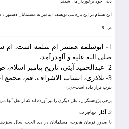
دینی خود برخوردار می شدند.
ابن هشام در این باره می نویسد: «پیامبر به مسلمانان دستور دا
ص: 9
1- ابوسلمه همسر ام سلمه است. ام
صلی الله علیه و آلهدرآمد.
2- عبدالحمید آیتی، تاریخ پیامبر اسلام، ص 202.
3- بلاذری، انساب الاشراف، قم، مجمع احیاء الثقافة الاسلامیة، 1374، ج 1، ص 257.
یثرب قرار داده است».
(1)
برخی پژوهشگران، علل دیگری را نیز آورده اند که از نقل آنها می 
2. آغاز مهاجرت
با صدور فرمان هجرت، مسلمانان در ذی الحجه سال سیزدهم بع