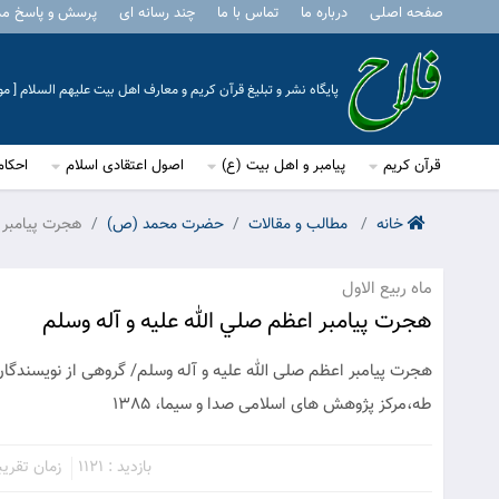
صفحه اصلی
درباره ما
تماس با ما
چند رسانه ای
پرسش و پاسخ م
پایگاه نشر و تبلیغ قرآن کریم و معارف اهل بیت علیهم السلام [ 
قرآن کریم
پیامبر و اهل بیت (ع)
اصول اعتقادی اسلام
احکام
خانه
مطالب و مقالات
حضرت محمد (ص)
هجرت پيامبر ا
ماه ربیع الاول
هجرت پيامبر اعظم صلي الله عليه و آله وسلم
هجرت پیامبر اعظم صلی الله علیه و آله وسلم/ گروهی از نویسندگ
طه،مرکز پژوهش های اسلامی صدا و سیما، 1385
بازدید : 1121
زمان تقریبی مط