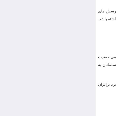
 پرسش های
شته باشد.
 حامی حضرت
لمانان به
زد برادران