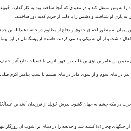
ا به یمن منتقل کند و در معبدی که آنجا ساخته بود به کار گذارد، خُوَیلِ
ه یاری او شتافتند و دشمن را با ذلت از حریم کعبه دور ساختند.
 پیمان به منظور احقاق حقوق و دفاع از مظلوم در خانه «عبدالله بن جدع
عال داشت و از آن به نیکی یاد می کردند. «اسد» از پیشگامان در این پیمان
 معیص بن عامر بن لؤی بن غالب بن فهر بانویی با فضیلت، تابع آئین حنیف 
در در نیای سوم و از سوی مادر در نیای هشتم با نسب پیامبر اکرم صلی ا
 در مکه چشم به جهان گشود. پدرش خُوَیلِد از فرزندان اَسَد بن عبدالْعُزّ
 پر آشوب آن روزگار تنها نهاد.