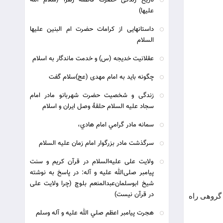
تاریخ زندگی حضرت فاطمه زهرا (سلام الله
علیها)
داستانهایی از کرامات حضرت ام البنین علیها
السلام
عقلانیت خدیجه (س) و خدمت ماندگار به اسلام
چگونه باید به امام مهدی (عج)سلام گفت
زندگی و شخصیت حضرت شهربانو مادر امام
سجاد علیه السلام حلقۀ وصل ایران و اسلام
سمانه مادر گرامي امام هادي،
سرگذشت مادر بزرگوار امام زمان علیه السلام
ولایت علی علیه‌السلام در قرآن کریم و سنت
پیامبر صلی‌الله علیه و آله: در پاسخ به نوشته
شیخ ابوسلمان‌عبدالمنعم بلوچ (چرا ولایت علی
در قرآن نیست)
 گروهی راه
هجرت پيامبر اعظم صلي الله عليه و آله وسلم