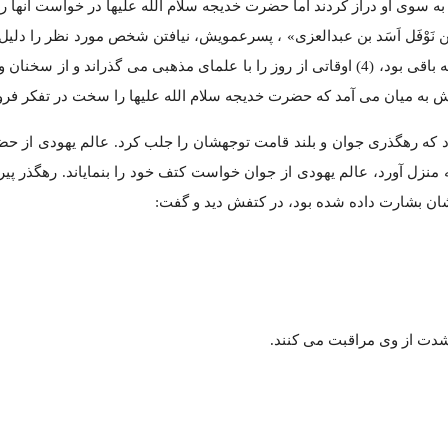
 سوی او دراز کردند اما حضرت خدیجه سلام الله علیها در خواست آنها را ب
 بن نَوْفَل اَسَد بن عبدالعزی» ، پسرعمویش، نیافتن شخص مورد نظر را دلیل
به ازدواج دانسته است. خدیجه که بر آیین حنیف ابراهیم خلیل الله باقی بود، (4) اوقاتی از روز را با علمای مذهبی می گذراند
یش به میان می آمد که حضرت خدیجه سلام الله علیها را سخت در تفکر فرو
رد که رهگذری جوان و بلند قامت توجهشان را جلب کرد. عالم یهودی از ح
ه منزل آورد، عالم یهودی از جوان خواست کتف خود را بنمایاند. رهگذر پیر
یشان بشارت داده شده بود، در کتفش دید و گفت:
ه شدت از وی مراقبت می کنند.