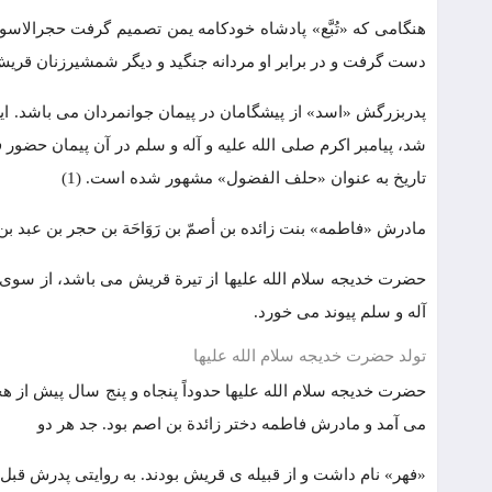
هنگامی که «تُبَّع» پادشاه خودکامه یمن تصمیم گرفت حجرالاسود ر
دست گرفت و در برابر او مردانه جنگید و دیگر شمشیرزنان قریش ب
پدربزرگش «اسد» از پیشگامان در پیمان جوانمردان می باشد. این
شد، پیامبر اکرم صلی الله علیه و آله و سلم در آن پیمان حضور ف
تاریخ به عنوان «حلف الفضول» مشهور شده است. (1)
مادرش «فاطمه» بنت زائده بن ﺃصمّ بن رَوَاحَة بن حجر بن عبد بن
حضرت خدیجه سلام الله علیها از تیرة قریش می باشد، از سوی پ
آله و سلم پیوند می خورد.
تولد حضرت خدیجه سلام الله علیها
حضرت خدیجه سلام الله علیها حدوداً پنجاه و پنج سال پیش از هجرت
می آمد و مادرش فاطمه دختر زائدة بن اصم بود. جد هر دو
«فهر» نام داشت و از قبیله ی قریش بودند. به روایتی پدرش قبل از جنگهای فِجار (2) کشته شد و خدیجه را در دنیای