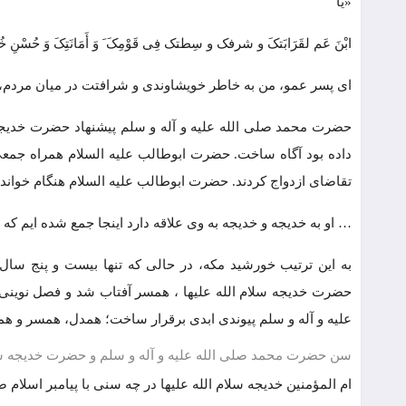
«یا
ابْنَ عَم لقَرَابَتکَ و شرفک و سِطتک فِی قَوْمِکَ َ وَ أَمَانَتِکَ وَ حُسْنِ خ
ای پسر عمو، من به خاطر خویشاوندی و شرافتت در میان مردم، 
حضرت محمد صلی الله علیه و آله و سلم پیشنهاد حضرت خدیجه 
داده بود آگاه ساخت. حضرت ابوطالب علیه السلام همراه جمعی ا
تقاضای ازدواج کردند. حضرت ابوطالب علیه السلام هنگام خوان
… او به خدیجه و خدیجه به وی علاقه دارد اینجا جمع شده ایم ک
به این ترتیب خورشید مکه، در حالی که تنها بیست و پنج س
حضرت خدیجه سلام الله علیها ، همسر آفتاب شد و فصل نوینی 
علیه و آله و سلم پیوندی ابدی برقرار ساخت؛ همدل، همسر و هم
سن حضرت محمد صلی الله علیه و آله و سلم و حضرت خدیجه سلام
ام المؤمنین خدیجه سلام الله علیها در چه سنی با پیامبر اسلام صلی 