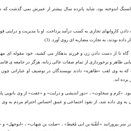
انسنگ اندوخته بود، شاید پانزده سال بیشتر از عمرش نمی گذشت که 
ب دادن کاروانهای تجاری به کسب درآمد پرداخت. او با مدیریت و درایتی قوی
اده بودند، به تجارت مضاربه ای روی آورد. (3)
ه گاه تا از دست دادن زن و فرزندِ بدهکار می کشید، خود مقوله ای مه
ایی ظاهر و برخورداری از تمام صفات عالی زنانه، هرگز در جامعه ی فاسد
که به وی لقب «طاهره» دادند نویسندگان در توصیف او عباراتی چون «تُ
 برده اند.
ن بود. «کرم و سخاوت» ، «دور اندیشی و درایت» و «عفت» از وی بانویی پا
به وی داده شد، از نفوذ اجتماعی و عمق احساس احترام مردم به وی پ
سر بپرورانند «عُقْبَة بن ابی مُعَیط» ، «صلت بن شهاب» ، «ابوجهل» و 