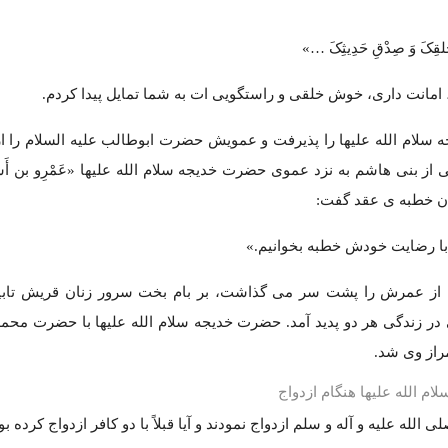
ُلقِکَ وَ صِدْقِ حَدِیثِکَ …»
امانت داری، خوش خلقی و راستگویی ات به شما تمایل پیدا کردم.
سلام الله علیها را پذیرفت و عمویش حضرت ابوطالب علیه السلام را از
ز بنی هاشم به نزد عموی حضرت خدیجه سلام الله علیها «عَمْرِو بن أَ
دن خطبه ی عقد گفت:
ه با رضایت خودش خطبه بخوانیم.»
ال از عمرش را پشت سر می گذاشت، بر بام بخت سرور زنان قریش تاب
در زندگی هر دو پدید آمد. حضرت خدیجه سلام الله علیها با حضرت محمد
راز وی شد.
 الله علیها هنگام ازدواج
الله علیه و آله و سلم ازدواج نمودند و آیا قبلاً با دو کافر ازدواج کرده بو