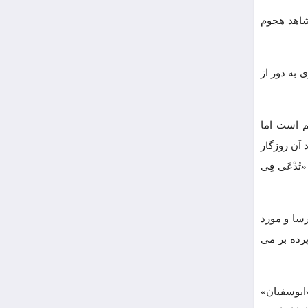
شاهد هجوم
 به دور از
م است اما
 آن روزگار
دْعَی فِی
رسا و مورد
رده بر می
«ابوسفیان»