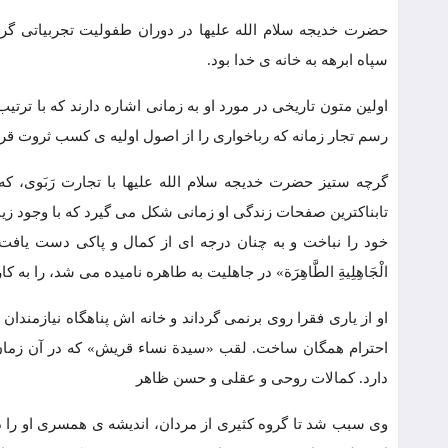
حضرت خدیجه سلام الله علیها در دوران طفولیت تجربیاتی گر
سپاه ابرهه به خانه ی خدا بود.
اولین متون تاریخی در مورد او به زمانی اشاره دارند که با ترتی
رسم تجار زمانه که رباخواری را از اصول اولیه ی کسب ثروت قرار د
گرچه ستیز حضرت خدیجه سلام الله علیها با تجارت رَبَوی، ک
تابناکترین صفحات زندگی او زمانی شکل می گیرد که با وجود زیب
خود را نباخت و به چنان درجه ای از کمال و پاکی دست یافت 
الْجَاهِلِیةِ الطَّاهِرَة» در جاهلیت به طاهره نامیده می شد، را به کار
او از یاری فقرا روی برنمی گرداند و خانه اش پناهگاه نیازمندا
احترام همگان ساخت. لقب «سیدة نساء قریش» که در آن زمان 
دارد. کمالات روحی و عقلی و حسن ظاهر
وی سبب شد تا گروه کثیری از مردان، اندیشه ی همسری او را در 