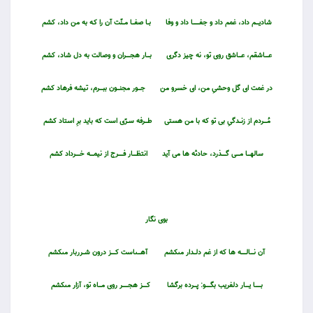
شاديــــم داد، غمم داد و جفـــــــــا داد و وفا
بــا صفـــا مـــنّت آن را كـه به من داد، كشم
عـــــاشقم، عــــاشق روى تو، نه چيز دگرى
بــــار هجــــــران و وصالت به دل شاد، كشم
در غمت اى گل وحشىِ من، اى خسرو من
جــــور مجنــــون ببـــــرم، تيشه فرهاد كشم
مُـــــردم از زنـــدگىِ بى تو كه با من هستى
طــــرفه ســرّى است كه بايد برِ استاد كشم
سالهــــا مـــــى گــــــذرد، حادثه ها مى آيد
انتظـــــار فـــــــرج از نيمـــــه خــــــرداد كشم
بوى نگار
آن نـــــالـــــــه ها كه از غم دلـــدار مى‏كشم
آهــــى‏است كــــــز درون شـــرربار مى‏كشم
بــــــــا يـــــار دلفريب بگـــــــو: پــــرده برگشا
كــــــز هجــــــــر روى مــــاه تو، آزار مى‏كشم