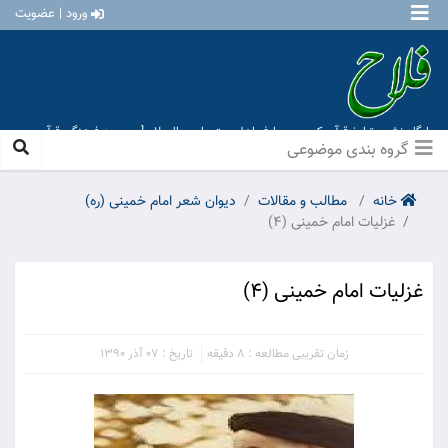
ورود | عضویت
پایگاه نشر و تبلیغ قرآن کریم و معارف اهل بیت علیهم السلام [ موسسه فرهنگی قرآن و
عترت منهاج عشق آباد ]
گروه بندی موضوعی
خانه
مطالب و مقالات
دیوان شعر امام خمینی (ره)
غزلیات امام خمینی (4)
غزلیات امام خمینی (4)
زمان تقریبی مطالعه : 8 دقیقه
تاریخ : 07 آذر 1390