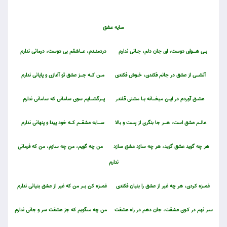
سايه عشق
بـــى هــــــواى دوست، اى جان دلم، جــانى ندارم
دردمنـــدم، عــــاشقم بى دوست، درمانى ندارم
آتشـــــى از عشق در جانم فكندى، خـــوش فكندى
مـــن كــــه جـــــز عشق تو آغازى و پايانى ندارم
عشـــق آوردم در ايـــن ميخـــــانه بـــا مشتى قلندر
پـــــرگشـــــايم سوى سامانى كه سامانى ندارم
عالـــم عشق است، هـــــر جا بنگرى از پست و بالا
ســـــايه عشقــــم كــــه خود پيدا و پنهانى ندارم
هر چه گويد عشق گويد، هر چه سازد عشق سازد
من چه گويم، من چه سازم، من كه فرمانى
ندارم
غمــــزه كـردى، هر چه غير از عشق را بنيان فكندى
غمــــزه كن بــــر من كه غير از عشق بنيانى ندارم
ســر نهم در كــوى عشقت، جان دهم در راه عشقت
من چه مى‏گويم كه جز عشقت سر و جانى ندارم