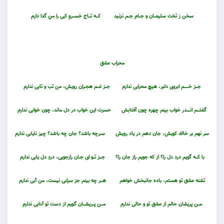
سخن ز تخت سليمـــان و جـــام جـــم نـزنيد
كــــه تــــاج خســــروِ كــِى را منِ گدا دارم
محراب عشق
جــــز خـــــــــم ابروى دلبر، هيچ محرابى ندارم
جـــز غــــم هجــران رويش، من تب و تابى ندارم
گفتـــــم انـــــــدر خواب بينم چهره چون آفتابش
حسرت اين خواب در دل ماند، چون خوابى ندارم
سر نهم بر خاك كويش، جان دهم در ياد رويش
ســرچه باشد؟ جان چه باشد؟ چيز نايابى ندارم
با كــــه گويم درد دل را؟ از كه جويم راز جان را؟
جــــز تـــو اى جــان رازجويى، دردِ دل يابى ندارم
تشنه عشق تو هستم، باده جانبخش خواهم
هــــر چه بينم جز سرابى نيست، من آبى ندارم
مـــن پريشان حالم از عشق تو و حالى ندارم
مــــن پـــريشــــان گـويم از دست تو آدابى ندارم