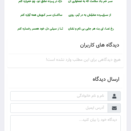
ســــر خُم بـاد سلامت كه به غمخوارى آن
ذرّه در پـــــرده عشق تــو، چو خمپاره كنم
از ســـراپــــــرده عشقِش به در آيم، روزى
ساكنـــــان ســــــر كـــويش همه آواره كنم
رخ نمــــا، اى بت هر جايى بى نام و نشان
تـــــا ز سيلـى دل خود همسر رخساره كنم
دیدگاه های کاربران
هیچ دیدگاهی برای این مطلب وارد نشده است!
ارسال دیدگاه