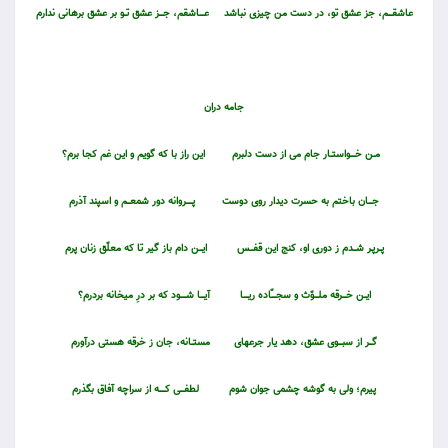
عاشقــــم، جز عشق تو، در دست من چيزى نباشد
عـــــاشقم، جــــز عشق تــو بر عشق برهانى ندارم
جامه دران
مــن خـــــواستــار جام مى از دست دلبرم
اين راز با كه گويم و اين غم كجا برم؟
جــــان باختم به حسرت ديدار روى دوست
پــــــروانه دور شمعـــم و اسپند آذرم
پــرپـر شـــدم ز دورى او، كنج اين قفـــس
ايـــن دام باز گير تا كه معلّق زنان پرم
ايــن خــــرقه ملــــوّث و سجـــــّاده ريـــــا
آيــــا شــــــود كه بر درِ ميخانه بردرم؟
گـــر از سبــــوى عشق، دهد يار جرعه‏اى
مستــانه، جان ز خرقه هستى درآورم
پيرم؛ ولى به گوشه چشمى جوان شوم
لطفــــى كــــــه از سراچه آفاق بگذرم