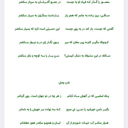
منصـــــــور را گـــــذار كـــه فرياد او به دوست
در جمـــــع گلــــــرخــــــان به سرِدار مى‏كشم
ســـــاقــــى، بريز بــــاده به جامم كه هجر يار بــــــارى‏است بس‏گــــران به سربار مى‏كشم
گفتــى كه دوست، باز كند در به روى دوست
اين حســــرتى است تازه كه بسيار مى‏كشم
كـــــوچك مگيــــــر كلبـــــه پيـــر مغان كه من
بــــــوى نگــــار زان در و ديــــــوار مــــى‏كشم
ســـــالك در اين سـلــــوك به دنبال كيستى؟
مـــــن يــــــــار را بــــــه كوچه و بازار مى‏كشم
شبِ وصل
يــــك امشبــــى كه در آغوش مـــــاه تابانم
ز هر چه در دو جهان است، روى گردانم
بگيـــــر دامن خورشيد را دمــــــى، اى صبح
كــــه مــه نهاده سر خويش را به دامانم
هــــزار ساغـــــر آب حيــــات خــــوردم از آن
لبـــــان و همچـــو سكندر هنوز عطشانم