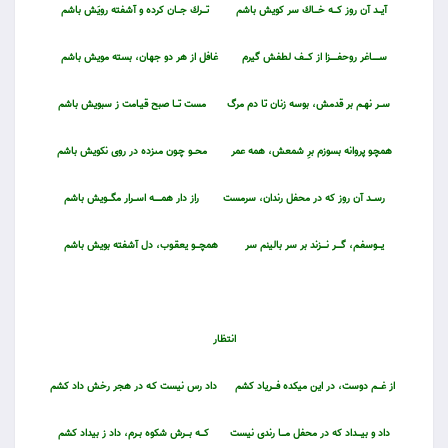
آيـــد آن روز كــــه خــــاك سر كويش باشم
تــــرك جـــان كرده و آشفته رويَش باشم
ســـــــاغر روح‏فـــــــزا از كــــف لطفش گيرم
غافل از هر دو جهان، بسته مويش باشم
ســـر نهــم بر قدمش، بوسه زنان تا دم مرگ
مست تـــا صبح قيـامت ز سبويش باشم
همچـو پروانه بسوزم برِ شمعش، همه عمر
محـــو چـون مى‏زده در روى نكويش باشم
رســـد آن روز كه در محفل رندان، سرمست
راز دار همـــــــه اســـرار مگــــويش باشم
يــــوسفـم، گـــــر نـــــزند بر سر بالينم سر
همچــــو يعقـوب، دل آشفته بويش باشم
انتظار
از غــــم دوست، در اين ميكده فــــرياد كشم
داد رس نيست كـه در هجر رخش داد كشم
داد و بيــــداد كه در محفل مــــا رندى نيست
كــــه بــــرش شكوه بــرم، داد ز بيداد كشم