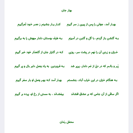
بهار جان
بهــــار آمد، جوانى را پس از پيرى ز سر گيرم
كنـــار يــــار بنشينم ز عمـــر خــود ثمرگيرم
بــــه گلشن باز گردم، با گل و گلبن در آميزم
بـــه طرف بوستان دلدار مهوش را به برگيرم
خــــزان و زردى آن را نهم در پشت سر، روزى
كـــه در گلـزار جان از گل‏عذار خود خبر گيرم
پَـــر و بالــــم كه در دىْ از غم دلدار، پرپر شد
بـــه فـروردين به ياد وصل دلبر بال و پر گيرم
بـــه هنگام خـزان در اين خراب آباد، بنشستم
بهـــار آمــد كـــه بهـــر وصل او بار سفر گيرم
اگر ساقى از آن جامى كه بر عشاق افشاند
بيفشـــاند ، به مستى از رخ او، پرده بر گيرم
محفل رندان