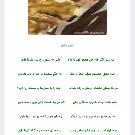
نسيم عشق
بـــه مــــن نگـــر كه رخى همچو كهــــربا دارم
دلــــى به ســــوى رخ يـــار دلـــربا دارم
ز جـــام عشق چشيـــدم شراب صدق و صفا
به خــــُمّ ميكــــده بـا جان و دل، وفادارم
مرا كه مستى عشقت، ز عقل و زهد رهــاند
چــــه ره به مــــدرسه يا مسجد ريا دارم؟
غلام همّت جــــام شــــراب ســـــاقــى باش
كــه هر چه هست از آن روى با صفا دارم
نسيم عشــق ، بــــه آن يـــار دلـــربا بـــرگو
ز جـــاى خيــــز كـــه مــن درد بى‏دوا دارم
چـــه رازهــــاست در اين خمّ و ساقى و دلبر
بــــــه جــــان دوست ز درگــــاه كبريا دارم