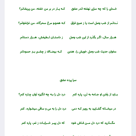
خـــــداى را كـه چه سرّى نهفته اندر عشق
كــــه يــــار در بر من خفته، من پريشانم؟
نـــــدانــم از شب وصل است يا ز صبح فراق
كـــه همچــو مرغ سحرگاه، من غزلخوانم؟
هــــــزار سال، اگـــر بگذرد از اين شب وصل
ز داستــــان لــــطيفش، هـــــــزار دستانم
مخوان حديث شب وصل خويش را، هندى
كـــــه بيمنـــــاك ز چشــــمِ بــــدِ حسودانم
سرا پرده عشق
بـــــايد از رفتن او جــــامه به تن، پاره كنم
درد دل را بـــه چه انگيزه توان چــاره كنم؟
در ميخــــــانه گشـــاييد به رويم كـــه دمى
درد دل را به مى و ساقى ميخـــواره، كنم
مگـــــذاريد كه درد دل مـــــن فـــاش شود كه دل پيــــر خـــــــرابـــات ز غم، پاره كنم