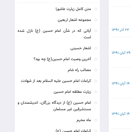
متن کامل زیارت عاشورا
مجموعه اشعار اربعین
22 آذر 1391
آیاتی که در شأن امام حسین (ع) نازل شده
است
اشعار حسینی
29 آبان 1391
آخرین وصیت امام حسین(ع) چه بود؟
مصائب راه شام
کرامات امام حسین علیه السلام بعد از شهادت
19 آبان 1391
زيارت مطلقه امام حسين
امام حسین (ع) از دیدگاه بزرگان، اندیشمندان و
مستشرقین غیر مسلمان
19 آبان 1391
ماه محرم
كرامات امام حسين (ع)