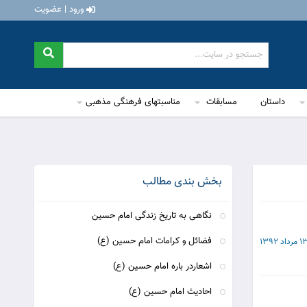
ورود | عضویت
داستان
مسابقات
مناسبتهای فرهنگی مذهبی
بخش بندی مطالب
نگاهی به تاریخ زندگی امام حسین
فضائل و کرامات امام حسین (ع)
 مرداد 1392
اشعاردر باره امام حسین (ع)
احادیث امام حسین (ع)