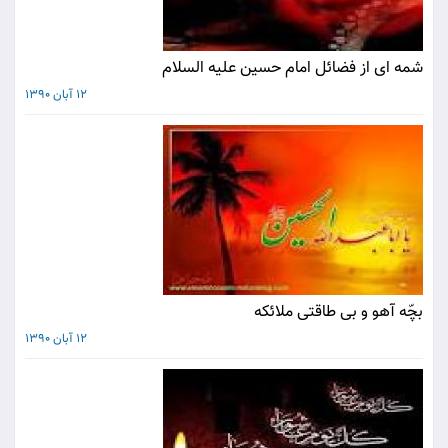
شمه ای از فضائل امام حسین علیه السلام
12 آبان 1390
بچّه آهو و بى طاقتى ملائكه
12 آبان 1390