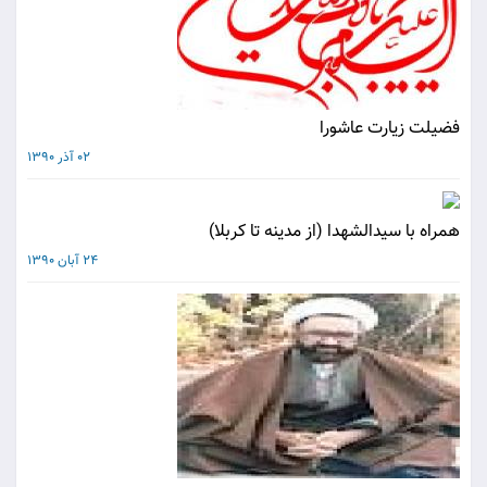
فضیلت زیارت عاشورا
02 آذر 1390
همراه با سيدالشهدا (از مدينه تا كربلا)
24 آبان 1390