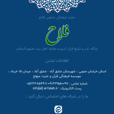
سایت فرهنگی مذهبی فلاح
پایگاه نشر و تبلیغ قرآن کریم و معارف اهل بیت علیهم السلام
اطلاعات تماس
استان خراسان جنوبی ، شهرستان عشق آباد - عشق آباد ، میدان 15 خرداد ،
موسسه فرهنگی قرآن و عترت منهاج
شماره تماس :
09133550097-05632854411
پست الکترونیک :
info[at] al-falah.ir
ما را در شبکه های اجتماعی دنبال کنید :