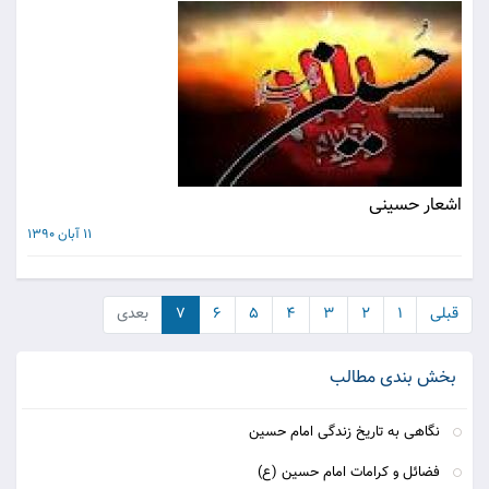
اشعار حسینی
11 آبان 1390
قبلی
۱
۲
۳
۴
۵
۶
۷
بعدی
بخش بندی مطالب
نگاهی به تاریخ زندگی امام حسین
فضائل و کرامات امام حسین (ع)