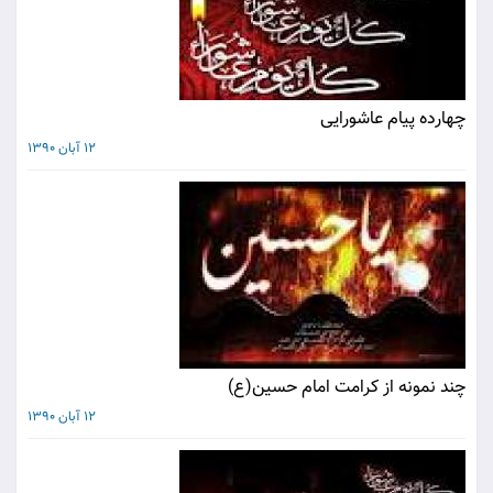
چهارده پيام عاشورايى
12 آبان 1390
چند نمونه از کرامت امام حسین(ع)
12 آبان 1390