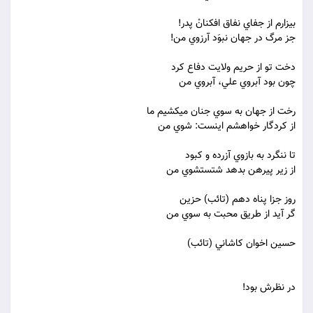
بيزارم از جفاي نفاق افکنانْ پدر!
جز مرگ در جهان نبوَد آرزوي من!
دخت تو از حريم ولايت دفاع کرد
چون بود آبروي علي، آبروي من
رخت از جهان به سوي جنان مي‏کشيم ما
از کردگار خواهشم اينست: شوي من
تا ننگرد به بازوي آزرده و کبود
از زير پيرهن بدهد شتستشوي من
روز جزا پناه دهم (تائب) حزين
گر آيد از طريق محبت به سوي من
حسين اخوان کاشاني (تائب)
در نظرش بود!