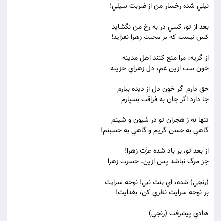
نيلي شده رخسار من از ضربت سيلي!
بعد از تو، کسي در به رخ من نگشايد
کس نيست که بر محنت زهرا نفزايد!
از گريه، مرا منع کنند اهل مدينه
خون ست ازين غم، دل زهراي حزينه
حق دارم اگر خون دل از ديده ببارم
جا دارد اگر جان به فراقت بسپارم
تنها نه ز هجران تو در شيون و شينم
گاهي به حسن گريم و گاهي به حسينم!
از بعد تو، بر باد شده عزّت زهرا!
جز مرگ نباشد پس ازين، حسرت زهرا
(رنجي) شده، اي بنت نبي! نوحه سرايت
بر نوحه سرايت نظري کن، بفدايت!
هادي پيشرفت (رنجي)