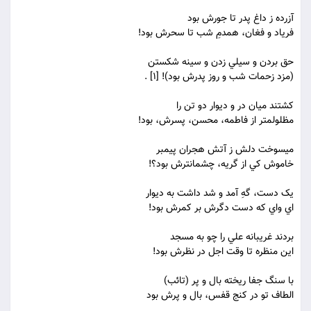
آزرده ز داغ پدر تا جورش بود
فرياد و فغان، همدمِ شب تا سحرش بود!
حق بردن و سيلي زدن و سينه شکستن
(مزد زحمات شب و روز پدرش بود)! [1] .
کشتند ميان در و ديوار دو تن را
مظلولمتر از فاطمه، محسن، پسرش، بود!
مي‏سوخت دلش ز آتش هجران پيمبر
خاموش کي از گريه، چشمان‏ترش بود؟!
يک دست، گهِ آمد و شد داشت به ديوار
اي واي که دست دگرش بر کمرش بود!
بردند غريبانه علي را چو به مسجد
اين منظره تا وقت اجل در نظرش بود!
با سنگ جفا ريخته بال و پر (تائب)
الطاف تو در کنج قفس، بال و پرش بود