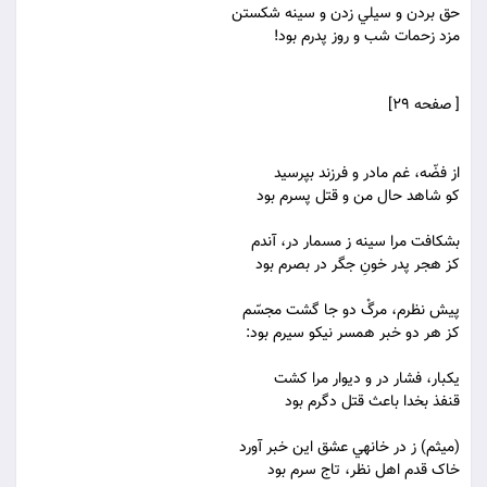
حق بردن و سيلي زدن و سينه شکستن
مزد زحمات شب و روز پدرم بود!
[ صفحه 29]
از فضّه، غم مادر و فرزند بپرسيد
کو شاهد حال من و قتل پسرم بود
بشکافت مرا سينه ز مسمار در، آندم
کز هجر پدر خونِ جگر در بصرم بود
پيش نظرم، مرگْ دو جا گشت مجسّم
کز هر دو خبر همسر نيکو سيرم بود:
يکبار، فشار در و ديوار مرا کشت
قنفذ بخدا باعث قتل دگرم بود
(ميثم) ز در خانه‏ي عشق اين خبر آورد
خاک قدم اهل نظر، تاج سرم بود