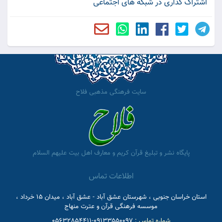
اشتراک گذاری در شبکه های اجتماعی
سایت فرهنگی مذهبی فلاح
پایگاه نشر و تبلیغ قرآن کریم و معارف اهل بیت علیهم السلام
اطلاعات تماس
استان خراسان جنوبی ، شهرستان عشق آباد - عشق آباد ، میدان 15 خرداد ،
موسسه فرهنگی قرآن و عترت منهاج
شماره تماس :
09133550097-05632854411