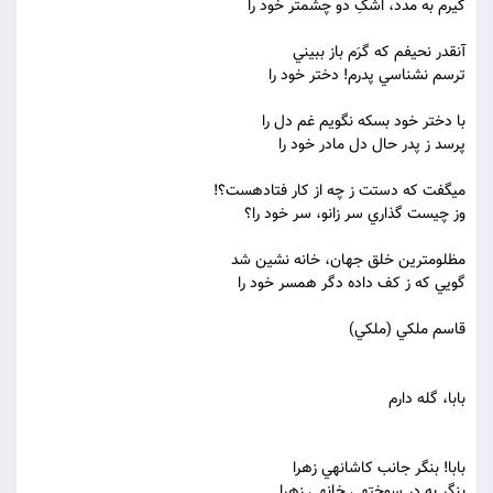
گيرم به مدد، اشکِ دو چشم‏تر خود را
آنقدر نحيفم که گرَم باز ببيني
ترسم نشناسي پدرم! دختر خود را
با دختر خود بسکه نگويم غم دل را
پرسد ز پدر حال دل مادر خود را
مي‏گفت که دستت ز چه از کار فتاده‏ست؟!
وز چيست گذاري سر زانو، سر خود را؟
مظلوم‏ترين خلق جهان، خانه نشين شد
گويي که ز کف داده دگر همسر خود را
قاسم ملکي (ملکي)
بابا، گله دارم
بابا! بنگر جانب کاشانه‏ي زهرا
بنگر به درِ سوخته‏ي خانه‏ي زهرا