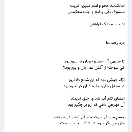
ام‏الکتاب، محو و امام مبين، غريب
منسوخ، نَصِّ واضح و آيات محکمش
اديب الممالک فراهاني
مزد زحمات!
تا سايه‏ي آن خسرو خوبان به سرم بود
کي سوخته از آتش غم، بال و پرم بود؟
ايّام خوشي بود که آن شمع دل‏افروز
در محفل جان، جلوه کنان در نظرم بود
اعضاي تنم آب شد و، خلق نديدند
آن مهره‏ي داغي که ازو بر جگرم بود
جسم من اگر سوخت، از آن آتش در سوخت
جان من اگر سوخت، از آه سحرم سوخت