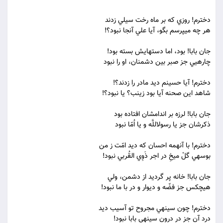
دخترم! روزي که بر ماه رخت سيلي زدند
هر چه مي‏پرسم بگو، آيا علي آنجا نبود؟!
جان بابا! بود، اما دستهايش بسته بود!
چاره‏يي جز صبر بين دشمنان، او را نبود
دخترم! آيا حسينم ديد مادر را زدند؟!
شاهد اين صحنه آيا بود زينب؟ يا نبود؟!
جان بابا! لرزه بر اندامشان افتاده بود
ذکرشان جز يا رسول‏اللَّه و يا اُمّا نبود
دخترم! با آنهمه احسان که ديد امّت ز من
بوسه‏ي گلْ ميخِ در اجر ذَوِي القُربي نبود!
جان بابا! خانه پر گرديد از دشمن، ولي
هيچکس جز فضّه و ديوار و در با ما نبود!
دخترم! چون سينه‏ي مجروح تو آسيب ديد
درد آن جز در درون سينه‏ي بابا نبود!