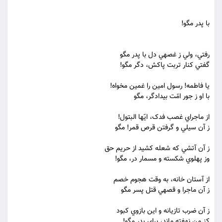
با پدر مگو!
رفتي، ولي ز غصه‏ي دل با پدر مگو
گفتي کنار تربت پاکش، دگر مگو!
يا فاطمه! رسول امين را غمين مخواه!
با او ز جور امّت بيدادگر، مگو
از ماجراي غصب فدک، ايّها البتول!
ز آن سيلي و گرفتن قرص قمر! مگو
ز آن آتشي که شعله کشيد از حريم حق
وز پهلوي شکسته و مسمار در، مگو!
از آستان خانه، به وقت هجوم خصم
ز آن ماجرا و قصه‏ي قتل پسر مگو
ز آن ضرب تازيانه و اين بازوي کبود
کز من نهفته ماند، براي پدر مگو!