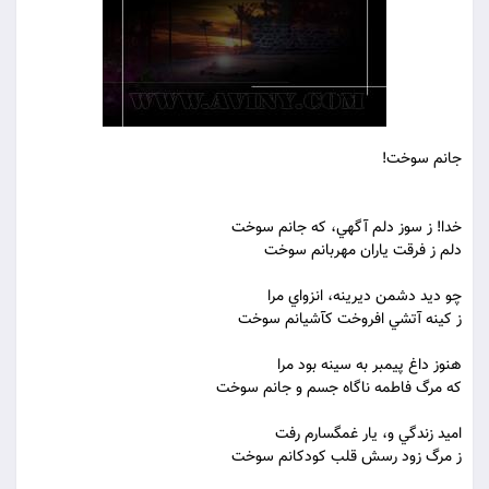
جانم سوخت!
خدا! ز سوز دلم آگهي، که جانم سوخت
دلم ز فرقت ياران مهربانم سوخت
چو ديد دشمن ديرينه، انزواي مرا
ز کينه آتشي افروخت کآشيانم سوخت
هنوز داغ پيمبر به سينه بود مرا
که مرگ فاطمه ناگاه جسم و جانم سوخت
اميد زندگي و، يار غمگسارم رفت
ز مرگ زود رسش قلب کودکانم سوخت