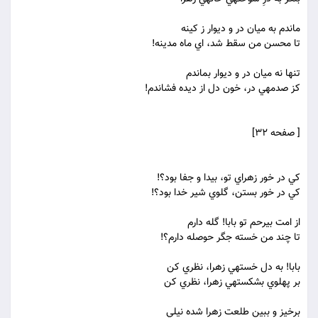
ماندم به ميان در و ديوار ز کينه
تا محسن من سقط شد، اي ماه مدينه!
تنها نه ميان در و ديوار بماندم
کز صدمه‏ي در، خون دل از ديده فشاندم!
[ صفحه 32]
کي در خور زهراي تو، بيدا و جفا بود؟!
کي در خور بستن، گلوي شير خدا بود؟!
از امت بي‏رحم تو بابا! گله دارم
تا چند من خسته جگر حوصله دارم؟!
بابا! به دل خسته‏ي زهرا، نظري کن
بر پهلوي بشکسته‏ي زهرا، نظري کن
برخيز و ببين طلعت زهرا شده نيلي