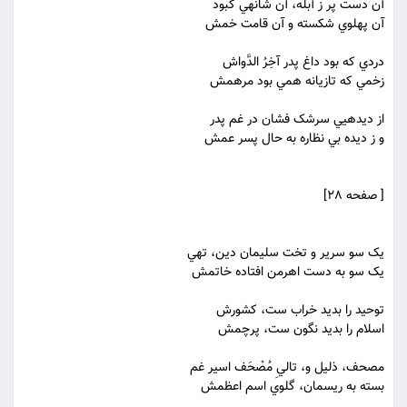
آن دست پر ز آبله، آن شانه‏ي کبود
آن پهلوي شکسته و آن قامت خمش
دردي که بود داغ پدر آخِرُ الدَّواش
زخمي که تازيانه همي بود مرهمش
از ديده‏يي سرشک فشان در غم پدر
و ز ديده بي نظاره به حال پسر عمش
[ صفحه 28]
يک سو سرير و تخت سليمان دين، تهي
يک سو به دست اهرمن افتاده خاتمش
توحيد را بديد خراب ست، کشورش
اسلام را بديد نگون ست، پرچمش
مصحف، ذليل و، تاليِ مُصْحَف اسير غم
بسته به ريسمان، گلوي اسم اعظمش