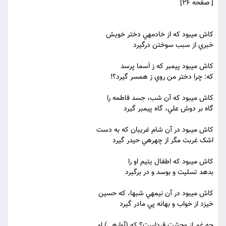
[ صفحه 26]
کاش مي‏بود که از خادمه‏ي دختر خويش
خبري از سبب سوختن درگيرد
کاش مي‏بود پيمبر که ز اَسما پرسد
که: چرا دختر من روي ز همسر گيرد؟!
کاش مي‏بود که آن شب، جسد فاطمه را
گاه بر دوش علي، گاه پيمبر گيرد
کاش مي‏بود در آن شام غريبان که به دست
اشک غربت مگر از چهره‏ي حيدر گيرد
کاش مي‏بود که اطفال يتيم او را
بدهد تسليت و بوسد و در برگيرد
کاش مي‏بود در آن نيمه‏ي شبها، که حسين
خيزد از خواب و بهانه پي مادر گيرد
چه غم از وحشت فرداست؟ که (آواره‏ي) او