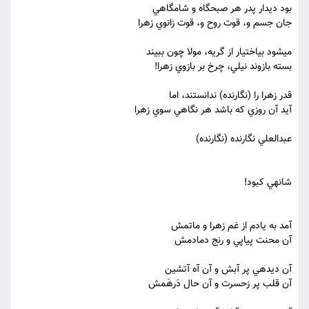
بود ديدار پدر هر صبحگاه و شامگاهي
جان جسم و، قوت روح و، قوت زانوي زهرا
مي‏شود بي‏اختيار از گريه، مولا چون ببيند
بسته بازوند نيلي، چرخ بر بازوي زهرا!
قدر زهرا را (نگارنده) ندانستند، اما
آيد آن روزي که باشد هر نگاهي سوي زهرا
عبدالعلي نگارنده (نگارنده)
شانه‏ي کبود!
آمد به يادم از غم زهرا و ماتمش
آن محنت پياپي و رنج دمادمش
آن ديده‏ي پر آبش و آن آه آتشين
آن قلب پر زحسرت و آن حال دَرهَمش