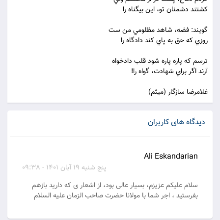
کشتند دشمنان تو، اين بيگناه را
گويند: فضه، شاهد مظلومي من ست
روزي که حق به پاي کند دادگاه را
ترسم که پاره پاره شود قلب دادخواه
آرند اگر براي شهادت، گواه را!
غلامرضا سازگار (ميثم)
دیدگاه های کاربران
Ali Eskandarian
پنج شنبه 19 آبان 1401 - 09:38
سلام علیکم عزیزم، بسیار عالی بود، از اشعار ی که دارید بازهم
بفرستید ، اجر شما با مولانا حضرت صاحب الزمان علیه السلام