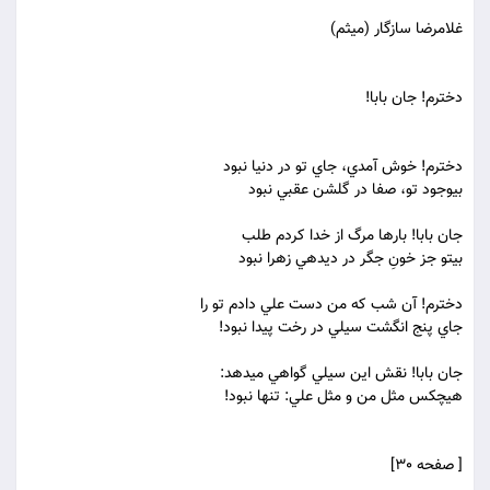
غلامرضا سازگار (ميثم)
دخترم! جان بابا!
دخترم! خوش آمدي، جاي تو در دنيا نبود
بي‏وجود تو، صفا در گلشن عقبي نبود
جان بابا! بارها مرگ از خدا کردم طلب
بيتو جز خونِ جگر در ديده‏ي زهرا نبود
دخترم! آن شب که من دست علي دادم تو را
جاي پنج انگشت سيلي در رخت پيدا نبود!
جان بابا! نقش اين سيلي گواهي مي‏دهد:
هيچکس مثل من و مثل علي: تنها نبود!
[ صفحه 30]