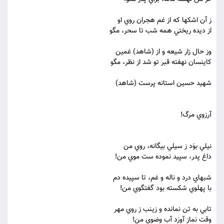
ز آن اشکها که از غم هجران روي او
از ديده ريختي همه شب تا سحر، مگو
وز حال زار شيعه و از (شاهد) غمين
کاينسان نهفته قبر تو شد از نظر، مگو
شهيد حسين استانه پرست (شاهد)
آرزوي مرگ!
نيلي بوَد ز سيلي بيگانه، روي من
داغ پدر، سپيد نموده ست موي من!
شبهاي درد و ناله و غم، تا سپيده دم
با پهلوي شکسته بود گفتگوي من!
تابي به تن نمانده و زينب ز روي مهر
وقت نماز آورَد آب وضوي من!