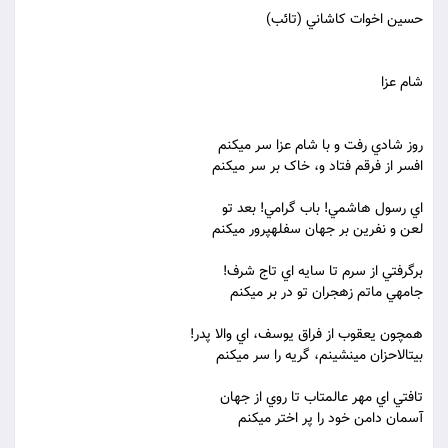
حسين اخوات کاشاني (تائب)
شام عزا
روز شادي رفت و با شام عزا سر مي‏کنم
افسر از فرقم فتاد و، خاک بر سر مي‏کنم
اي رسول هاشمي! باب گرامي! بعد تو
لعن و نفرين بر جهان سفله‏پرور مي‏کنم
برگرفتي از سرم تا سايه اي تاج شرف!
جامه‏ي ماتم زهجران تو در بر مي‏کنم
همچون يعقوب از فراق يوسف، اي والا پدر!
بيت‏الاحزان مي‏نشينم، گريه را سر مي‏کنم
تافتي اي مهر عالمتاب تا روي از جهان
آسمان دامن خود را پر اختر مي‏کنم