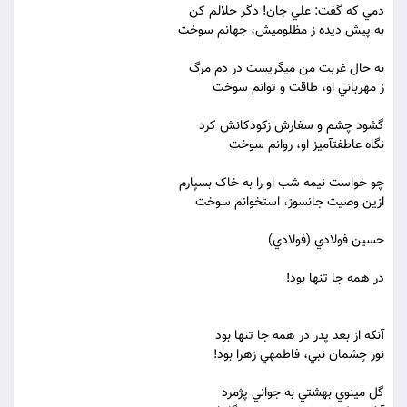
دمي که گفت: علي جان! دگر حلالم کن
به پيش ديده ز مظلوميش، جهانم سوخت
به حال غربت من مي‏گريست در دم مرگ
ز مهرباني او، طاقت و توانم سوخت
گشود چشم و سفارش زکودکانش کرد
نگاه عاطفت‏آميز او، روانم سوخت
چو خواست نيمه شب او را به خاک بسپارم
ازين وصيت جانسوز، استخوانم سوخت
حسين فولادي (فولادي)
در همه جا تنها بود!
آنکه از بعد پدر در همه جا تنها بود
نور چشمان نبي، فاطمه‏ي زهرا بود!
گل مينوي بهشتي به جواني پژمرد