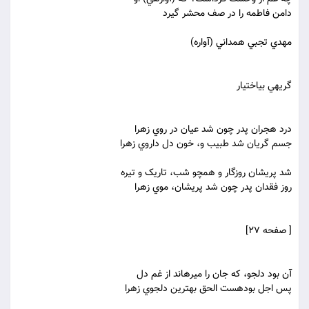
دامن فاطمه را در صف محشر گيرد
مهدي تجبي همداني (آواره)
گريه‏ي بي‏اختيار
درد هجران پدر چون شد عيان در روي زهرا
جسم گريان شد طبيب و، خون دل داروي زهرا
شد پريشان روزگار و همچو شب، تاريک و تيره
روز فقدان پدر چون شد پريشان، موي زهرا
[ صفحه 27]
آن بود دلجو، که جان را مي‏رهاند از غم دل
پس اجل بوده‏ست الحق بهترين دلجوي زهرا