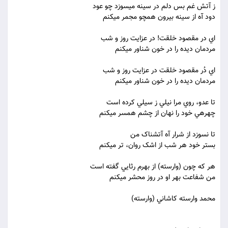
ز آتش غم بس دلم در سينه مي‏سوزد چو عود
دود آه از سينه بيرون همچو مجمر مي‏کنم
اي در مقصود خلقت! در عزايت روز و شب
مردمان ديده را در خون شناور مي‏کنم
اي دُر مقصود خلقت در عزايت روز و شب
مردمان ديده را در خون شناور مي‏کنم
تا عدو، روي مرا نيلي ز سيلي کرده است
چهره‏ي خود را نهان از چشم همسر مي‏کنم
تا نسوزد از شرار آه آتشناک من
بستر خود هر شب از اشک روان، تر مي‏کنم
هر که چون (وارسته) از بهرم رثايي گفته است
من شفاعت بهر او در روز محشر مي‏کنم
محمد وارسته کاشاني (وارسته)