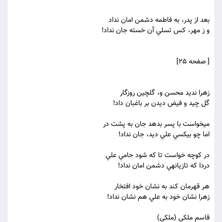
بعد از پدر، به فاطمه دشمن امان نداد
و ز مهر، کس تسلي آن خسته جان نداد!
[ صفحه 25]
زهرا نديد محسن و، گلچين روزگار
گل چيد و فيض ديدن بر باغبان داد!
مي‏خواست با پسر بدهد جان به پشت در
اما چو بيکسي علي ديد، جان نداد!
در کوچه خواست تا که شود حامي علي
دردا که تازيانه‏ي دشمن امان نداد!
هر قهرمان کند به نشان خود افتخار
زهرا نشان خود به علي هم نشان نداد!
قاسم ملکي (ملکي)