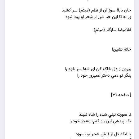
جان بابا! سوز آن از نظم (ميثم) سر کشيد
ور نه تا اين حد شرر از شعر او پيدا نبود
غلامرضا سازگار (ميثم)
خانه نشين!
بيرون ز دل خاک کن اي شه! سر خود را
بنگر تو دمي دختر غمپرور خود را
[ صفحه 31]
تا صورت نيلي شده را شاه نبيند
تک پرده‏ي اين راز کنم، معجز خود را
تا آنکه دل از آتش هجر تو نسوزد