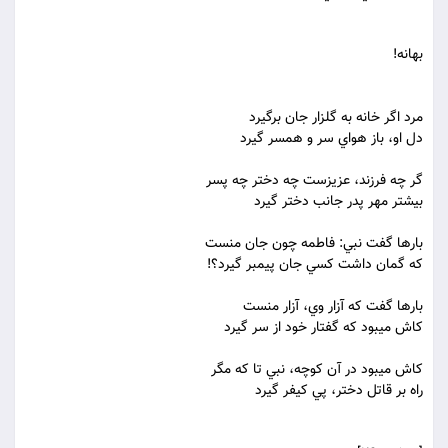
بهانه!
مرد اگر خانه به گلزار جان برگيرد
دل او، باز هواي سر و همسر گيرد
گر چه فرزند، عزيزست چه دختر چه پسر
بيشتر مهر پدر جانب دختر گيرد
بارها گفت نبي: فاطمه چون جان منست
که گمان داشت کسي جان پيمبر گيرد؟!
بارها گفت که آزار وي، آزار منست
کاش مي‏بود که گفتار خود از سر گيرد
کاش مي‏بود در آن کوچه، نبي تا که مگر
راه بر قاتل دختر، پي کيفر گيرد