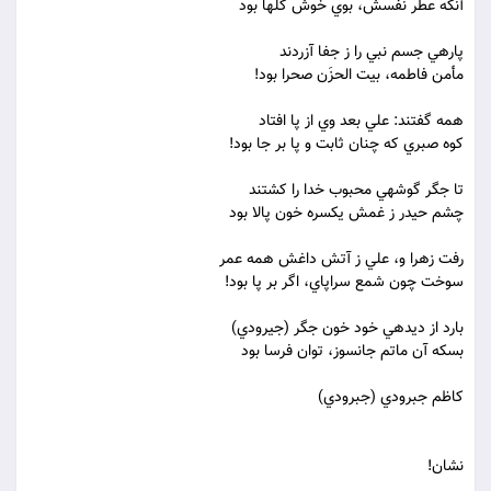
آنکه عطر نفسش، بوي خوش گلها بود
پاره‏ي جسم نبي را ز جفا آزردند
مأمن فاطمه، بيت الحزَن صحرا بود!
همه گفتند: علي بعد وي از پا افتاد
کوه صبري که چنان ثابت و پا بر جا بود!
تا جگر گوشه‏ي محبوب خدا را کشتند
چشم حيدر ز غمش يکسره خون پالا بود
رفت زهرا و، علي ز آتش داغش همه عمر
سوخت چون شمع سراپاي، اگر بر پا بود!
بارد از ديده‏ي خود خون جگر (جيرودي)
بسکه آن ماتم جانسوز، توان فرسا بود
کاظم جبرودي (جبرودي)
نشان!