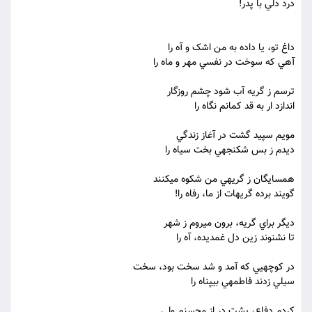
درد دلي با پدر!
داغ تو، يا داده به من اشک و آه را
آهي که سوخت در نفسي مهر و ماه را
ترسم ز گريه آب شود چشم روزگار
اندازد ار به قد کمانم نگاه را
مويم سپيد گشت در آغاز زندگي
ديدم ز بس شکنجه‏ي بخت سياه را
همسايگان ز گريه‏ي من شکوه مي‏کنند
گويند برده گريه‏ات از ما، رفاه را!
ديگر براي گريه، برون مي‏روم ز شهر
تا نشنوند زين دل غمديده، آه را
در کوچه‏يي که آمد و شد سخت بود، سخت
سيلي زدند فاطمه‏ي بي‏پناه را
کردم دفاع، پشت در از محسنم ولي