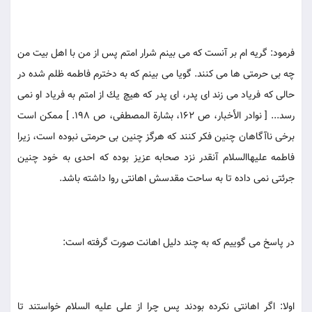
فرمود: گريه ام بر آنست كه مى بينم شرار امتم پس از من با اهل بيت من
چه بى حرمتى ها مى كنند. گويا مى بينم كه به دخترم فاطمه ظلم شده در
حالى كه فرياد مى زند اى پدر، اى پدر كه هيچ يك از امتم به فرياد او نمى
رسد... [ نوادر الأخبار، ص 162، بشارة المصطفى، ص 198. ] ممكن است
برخى ناآگاهان چنين فكر كنند كه هرگز چنين بى حرمتى نبوده است، زيرا
فاطمه عليهاالسلام آنقدر نزد صحابه عزيز بوده كه احدى به خود چنين
جرئتى نمى داده تا به ساحت مقدسش اهانتى روا داشته باشد.
در پاسخ مى گوييم كه به چند دليل اهانت صورت گرفته است:
اولا: اگر اهانتى نكرده بودند پس چرا از على عليه السلام خواستند تا