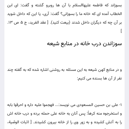
بسوزاند كه فاطمه عليهاالسلام با آن ها روبرو گشته و گفت: اى ابن
الخطاب آمده اى كه خانه ما را بسوزانى؟ گفت: آرى، يا اين كه داخل شويد
بر آن چه كه ديگران داخل شدند (بيعت كنيد). [ عقد الفريد، ج 5 ص 13.
]
سوزاندن درب خانه در منابع شيعه
و در منابع كهن شيعه به اين مسئله به روشنى اشاره شده كه به گفته چند
نفر از آن ها بسنده مى كنيم:
1- على بن حسين المسعودى مى نويسد:... فهجموا عليه داره و احرقوا بابه
و استخرجوه منه كرهاً: پس آنان به خانه على حمله برده و درب خانه اش
را به آتش كشيده و به زور وى را از خانه بيرون كشيدند. [ اثبات الوصّية،