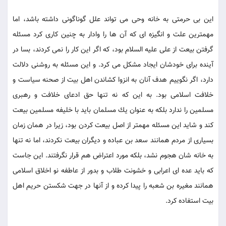
اين بى حرمتى به خانه وحى مى تواند علل گوناگونى داشته باشد، اما
مهمترين علت و انگيزه اى كه آن ها را وادار به چنين كارى كرد مسئله
گرفتن بيعت از على عليه السلام بود، كه اگر اين كار را نمى كردند، بسا در
آينده براى خودشان ايجاد مشكل مى كرد. و اين مسئله به روشنى دلالت
دارد، اگر نگوييم هدف آنان به انزوا كشاندن اهل بيت از صحنه سياست و
خلافت اسلامى بود. به اين كه نه تنها حق ادعاى خلافت و رهبرى
مسلمين را ندارد بلكه به عنوان يك مسلمان بايد با خليفه مسلمين بيعت
كند و شايد اين مسئله مهمتر از اصل بيعت كردن بود، زيرا در همان زمان
بسيارى از مردم همانند سعد بن عباده و ديگران بيعت نكردند، اما نه تنها
به خانه شان هجوم نشد، بلكه مورد اعتراض هم قرار نگرفتند. اين جاست
كه بايد عده اى اعرابى و خشونت طلاب و بدور از عاطفه نو اخلاق اسلامى
همانند مغيره بن شعبه را پيدا كرده و از آنها در جهت شكستن حريم اهل
بيت استفاده كرد.