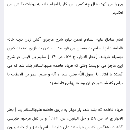
وى را مى آزرد، حال چه كسى اين كار را انجام داد، به روايات نگاهى مى
افكنيم:
امام صادق عليه السلام ضمن بيان شرح ماجراى آتش زدن درب خانه
فاطمه عليهاالسلام به مفضل مى فرمايد:... و زدن به بازوى صديقه كبرى
بوسيله تازيانه. [ بحار الانوار، ج 53، ص 14. ] سليم بن قيس در شرح
اين ماجرا مى نويسد: وقتى كه فرياد فاطمه عليهاالسلام بلند شد كه مى
گفت: يا ابتاه، يا رسول اللَّه صلى عليه و آله و سلم. عمر بن الخطاب با
نيامى كه شمشير در آن بود به پهلوى فاطمه زد.
فرياد فاطمه كه بلند شد، بار ديگر به بازوى فاطمه عليهاالسلام زد. [ بحار
الانوار ج 8، ص 58 و حقّ اليقين، ص 164. ] و در نقل مرحوم طبرسى
گذشت، هنگامى كه مى خواستند على عليه السلام را به زور از خانه بيرون