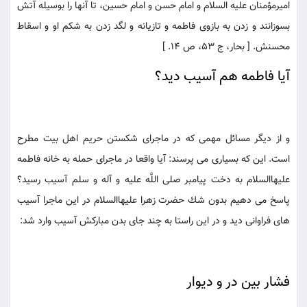
اميرمؤمنان عليه السلام و امام حسن و امام حسين، تا آنها را بوسيله آتش
بسوزانند و زدن به بازوى فاطمه و تازيانه و لگد زدن به شكم او و اسقاط
محسنش. [ بحار، ج 53، ص 14. ]
آيا فاطمه هم آسيب ديد؟
و از ديگر مسائل مهمى كه در ماجراى شكستن حريم اهل بيت مطرح
است. اين كه بسيارى مى پرسند: آيا واقعا در ماجراى حمله به خانه فاطمه
عليهاالسلام به دخت پيامبر صلى اللَّه عليه و آله و سلم آسيب رسيد؟
پاسخ مى دهيم بدون شك حضرت زهرا عليهاالسلام در اين ماجرا آسيب
هاى فراوانى ديد و در اين راستا به چند جاى بدن مباركش آسيب وارد شد:
فشار بين در و ديوار