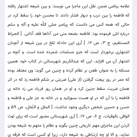
علامه بياضى ضمن نقل اين ماجرا مى نويسد: و بين شيعه اشتهار يافته
كه فاطمه را بين درب و ديوار فشار دادند تا محسن خود را سقط كرد در
حالى كه همه كس مى دانست كه پيامبر صلى اللَّه عليه و آله و سلم
درباره اش فرموده بود: فاطمه بضعه منى من آذاها فقد آذانى. [ الصراط
المستقيم، ج 3، ص 12. ] آرى اين حادثه تلخ در بين شيعه از آنچنان
اشتهارى برخوردار است كه جزو مسلمات شمرده شده است. و آنچه بر
اشتهار آن مى افزايد، اين كه عبدالكريم شهرستانى در كتاب خود همين
مسئله را به عنوان طعن بر نظام كرده و چنين مى گويد: وى معتقد بوده
كه عمر در روز بيعت گرفتن (از على) ضربتى بر شكم فاطمه زد كه در اثر
همان ضربت سقط جنين كرد و او در همان روز فرياد مى زد خانه ى
فاطمه را با آن كه در او هست بسوزانيد و در خانه به جز على و فاطمه و
حسن و حسين شخص ديگرى وجود نداشت. [ الملل و النّحل، ص 59 و
الوافى بالوفيات، ج 6، ص 17. ] آرى شهرستانى مجبور است كه براى لوث
كردن اين ماجراى مهم تاريخى چنين بگويد و نظام را متهم به شيعه بودن
نمايد، و الا او چه ارتباطى به شيعه دارد، زيرا او كسى است كه فرقه ى