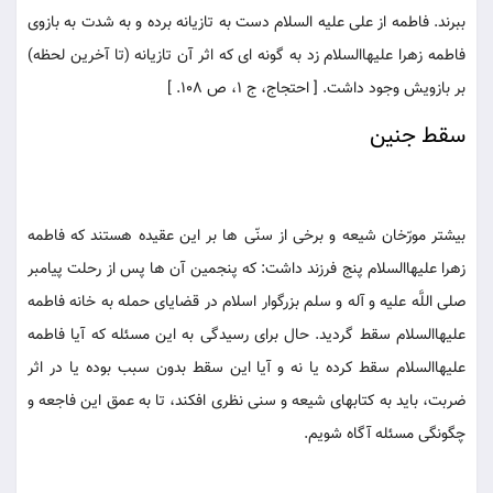
ببرند. فاطمه از على عليه السلام دست به تازيانه برده و به شدت به بازوى
فاطمه زهرا عليهاالسلام زد به گونه اى كه اثر آن تازيانه (تا آخرين لحظه)
بر بازويش وجود داشت. [ احتجاج، ج 1، ص 108. ]
سقط جنين
بيشتر مورّخان شيعه و برخى از سنّى ها بر اين عقيده هستند كه فاطمه
زهرا عليهاالسلام پنج فرزند داشت: كه پنجمين آن ها پس از رحلت پيامبر
صلى اللَّه عليه و آله و سلم بزرگوار اسلام در قضاياى حمله به خانه فاطمه
عليهاالسلام سقط گرديد. حال براى رسيدگى به اين مسئله كه آيا فاطمه
عليهاالسلام سقط كرده يا نه و آيا اين سقط بدون سبب بوده يا در اثر
ضربت، بايد به كتابهاى شيعه و سنى نظرى افكند، تا به عمق اين فاجعه و
چگونگى مسئله آگاه شويم.