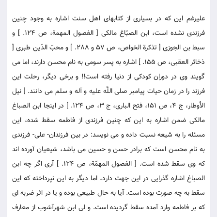
عليرغم اين كه در بسيارى از كتابهاى اهل سنت اشاره به وجود چنين
فرزندى نشده است، ابن الصبّاغ مالكى [ الفصول المهمة، ص 124. ] و
سبط بن الجوزى [ تذكرة الخواص، ص 57 و 288. ] و محبّ الدّين طبرى [
ذخائر العقبى، ص 155. ] اشاره به پسر سومى به نام محسن دارند، اما مى
گويند وى در دوران كودكى از دنيا رفته است!! و برخى ديگر، رحلت اين
فرزند را در زمان حيات پيامبر صلى اللَّه عليه و آله و سلم مى دانند. [ نيل
الأوطار، ج 4، ص 151، فتح البارى، ج 3، ص 124. ] در اينجا ابن الصباغ
مالكى ضمن اشاره به اين كه چنين فرزندى از فاطمه سقط شده، اين
مسئله را به شيعه نسبت داده و مى نويسد: در بين فرزندان- على- فرزندى
به نام محسن است كه برادر حسن و حسين مى باشد، شيعيان آورده اند
كه وى سقط شده است. [ الفصول المهمّة، ص 124. ] آرى اگر چه ابن
الصباغ اشاره گذرايى در اين جهت دارد، اما ديگر به اين نپرداخته كه اين
سقط به چه صورت بوده است. آيا به حال طبيعى بوده و يا در اثر ضربه اى
كه بر فاطمه وارد آمده سقط گرديده است. و لى ابن شهرآشوب از معارف