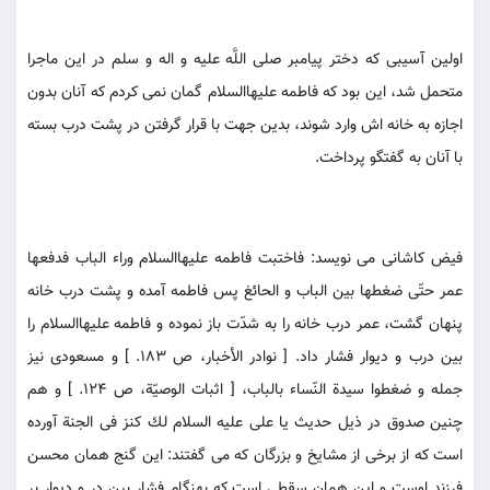
اولين آسيبى كه دختر پيامبر صلى اللَّه عليه و اله و سلم در اين ماجرا
متحمل شد، اين بود كه فاطمه عليهاالسلام گمان نمى كردم كه آنان بدون
اجازه به خانه اش وارد شوند، بدين جهت با قرار گرفتن در پشت درب بسته
با آنان به گفتگو پرداخت.
فيض كاشانى مى نويسد: فاختبت فاطمه عليهاالسلام وراء الباب فدفعها
عمر حتّى ضغطها بين الباب و الحائغ پس فاطمه آمده و پشت درب خانه
پنهان گشت، عمر درب خانه را به شدّت باز نموده و فاطمه عليهاالسلام را
بين درب و ديوار فشار داد. [ نوادر الأخبار، ص 183. ] و مسعودى نيز
جمله و ضغطوا سيدة النّساء بالباب، [ اثبات الوصيّة، ص 124. ] و هم
چنين صدوق در ذيل حديث يا على عليه السلام لك كنز فى الجنة آورده
است كه از برخى از مشايخ و بزرگان كه مى گفتند: اين گنج همان محسن
فرزند اوست و اين همان سقطى است كه بهنگام فشار بين در و ديوار بر