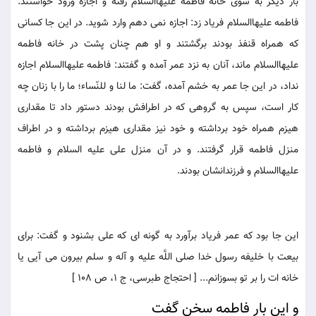
بار ديگر به سوى خانه فاطمه عليهاالسلام رفته و اجازه ورود خواستند.
فاطمه عليهاالسلام فرياد زد: اجازه نمى دهم وارد شويد. در اين جا كسانى
كه همراه قنفذ بودند برگشتند و او هم چنان پشت در خانه فاطمه
عليهاالسلام ماند، آنان به نزد عمر آمده و گفتند: فاطمه عليهاالسلام اجازه
نداد، در اين جا عمر به خشم آمده، گفت: ما لنا و للنّساء؛ ما را با زنان چه
كار است، سپس به گروهى كه در اطرافش بودند دستور داد تا مقدارى
هيزم همراه خود برداشته و خود نيز مقدارى هيزم برداشته و در اطراف
منزل فاطمه قرار گرفتند. و در آن منزل على عليه السلام و فاطمه
عليهاالسلام و فرزندانشان بودند.
اين جا بود كه عمر فرياد برآورد به گونه اى كه على بشنود و گفت: براى
بيعت با خليفه رسول خدا صلى اللَّه عليه و آله و سلم بيرون مى آيى يا
خانه ات را بر تو بسوزانم... [ احتجاج طبرسى، ج 1، ص 108 ]
و اين بار فاطمه سخن گفت