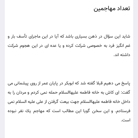
تعداد مهاجمين
شايد اين سؤال در ذهن بسيارى باشد كه آيا در اين ماجراى تأسف بار و
غم انگيز فرد به خصوصى شركت كرده و يا عده اى در اين هجوم شركت
داشته اند.
پاسخ مى دهيم قبلا گفته شد كه ابوبكر در پايان عمر از روى پيشمانى مى
گفت: اى كاش به خانه فاطمه عليهاالسلام حمله نمى كردم و مردان را به
داخل خانه فاطمه عليهاالسلام جهت بيعت گرفتن از على عليه السلام نمى
فرستادم. و اين سخن گويا اين مطالب است كه مهاجم يك نفر نبوده
است.