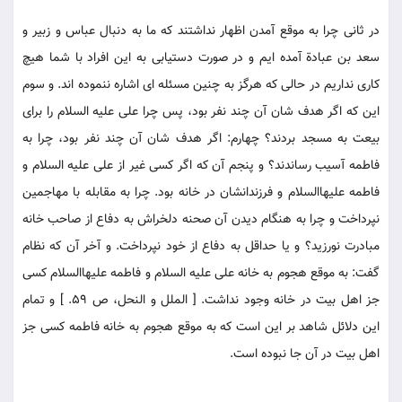
در ثانى چرا به موقع آمدن اظهار نداشتند كه ما به دنبال عباس و زبير و
سعد بن عبادة آمده ايم و در صورت دستيابى به اين افراد با شما هيچ
كارى نداريم در حالى كه هرگز به چنين مسئله اى اشاره ننموده اند. و سوم
اين كه اگر هدف شان آن چند نفر بود، پس چرا على عليه السلام را براى
بيعت به مسجد بردند؟ چهارم: اگر هدف شان آن چند نفر بود، چرا به
فاطمه آسيب رساندند؟ و پنجم آن كه اگر كسى غير از على عليه السلام و
فاطمه عليهاالسلام و فرزندانشان در خانه بود. چرا به مقابله با مهاجمين
نپرداخت و چرا به هنگام ديدن آن صحنه دلخراش به دفاع از صاحب خانه
مبادرت نورزيد؟ و يا حداقل به دفاع از خود نپرداخت. و آخر آن كه نظام
گفت: به موقع هجوم به خانه على عليه السلام و فاطمه عليهاالسلام كسى
جز اهل بيت در خانه وجود نداشت. [ الملل و النحل، ص 59. ] و تمام
اين دلائل شاهد بر اين است كه به موقع هجوم به خانه فاطمه كسى جز
اهل بيت در آن جا نبوده است.