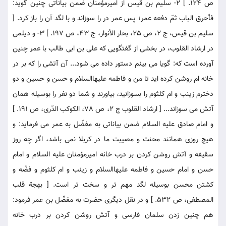
ص 124. ] 2- سليم بن قيس از اميرمؤمنان ضمن بياناتى چنين گويد:
فأحرق الباب ثمّ دفعه عمر؛ پس عمر در را سوزاند و با لگد آن را باز كرد. [
سليم بن قيس، ج 2، ص 25، بحار الأنوار، ج 43، ص 197. ] 3- و ديلمى
در ارشاد القلوب، در بخشى از گفتگويى كه على بن ابى طالب با عمر چنين
آورده است كه: گويا مى بينم دستور داده مى شود... آن آتشى را كه بر در
خانه ام روشن كرده ايد تا من و فاطمه عليهاالسلام و حسن و حسين و دو
دخترم زينب و ام كلثوم را بسوزانيد، بياورند و شما دو نفر را بوسيله همان
آتش مى سوزاند... [ ارشاد القلوب ج 2، ص 78، الكوكب الدّرى، ص 191. ]
و امام صادق عليه السلام ضمن بياناتى به مفضّل به عمر مى فرمايد: و
هيچ روزى همانند محنت و مصيبت ما در كربلا نمى باشد، اگر چه روز
سقيفه و آتش روشن كردن بر درب خانه اميرمؤمنان عليه السلام و امام
حسن و امام حسين و فاطمه عليهاالسلام و زينب و ام كلثوم و فضّه و
كشتن محسن بوسيله لگد مهم تر و سخت تر است. [ بهجة قلب
المصطفى، ص 532. ] و در نقل ديگرى حضرت به مفضّل بن عمر فرمود:
هم چنين زدن سلمان فارسى و آتش روشن كردن بر درب خانه