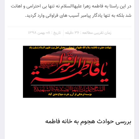
در اين راستا به فاطمه زهرا عليهاالسلام نه تنها بى احترامى و اهانت
شد بلكه به تنها يادگار پيامبر آسيب هاى فراوانى وارد گرديد.
زمان تقریبی مطالعه : 36 دقیقه
تاریخ : 08 بهمن 1398
بررسى حوادث هجوم به خانه فاطمه