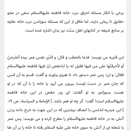
برخى با انكار مسئله احراق درب خانه فاطمه عليهاالسلام سعى در محو
حقايق تا ريخى دارند، اما غافل از اين كه مسئله سوزاندن درب خانه علاوه
بر منابع شيعه در كتابهاى اهل سنّت نيز بدان اشاره شده است.
ابن قتيبه مى نويسد: فدعا بالحطب و قال: و الذّى نفس عمر بيده أتخرجنّ
أو لأحرقنّها على من فيها فقيل له يا اباحفص انّ فيها فاطمه عليهاالسلام
فقال: و ان؛ پس عمر دستور داد تا هيزم بياورند و گفت: قسم به آن كسى
كه جان عمر در دست اوست بيرون مى آييد يا خانه را با آن كه در او
هست بسوزانم، به او گفتند: اى پدر حفص در اين خانه فاطمه
عليهاالسلام است! گفت: گر چه او هم باشد. [ الإمامة و السياسة، ص 19.
] ابن عبدربه اندلسى با انصاف بيشترى كه در اين جهت به خرج داده بردن
آتش به در خانه فاطمه عليهاالسلام را مطرح كرده و مى نويسد: پس عمر
با شعله اى از آتش به سوى خانه على عليه السلام رفته تا خانه را بر آن ها