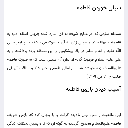
سيلى خوردن فاطمه
مسئله سوّمى كه در منابع شيعه به آن اشاره شده جريان اسائه ادب به
فاطمه عليهاالسلام و سيلى زدن به آن حضرت مى باشد، كه پيامبر صلى
اللَّه عليه و آله و سلم در يك پيشگويى از اين مسئله پرده برداشته و به
على عليه السلام فرمود: گريه ام براى آن سيلى است كه به صورت فاطمه
عليهاالسلام زده خواهد شد... [ امالى طوسى، ص 118 و مناقب آل ابى
طالب ج 2، ص 209. ]
آسيب ديدن بازوى فاطمه
اين واقعيت را نمى توان ناديده گرفت و يا پنهان كرد كه بازوى شريف
فاطمه عليهاالسلام مجروح گرديده به گونه اى كه تا واپسين لحظات زندگى