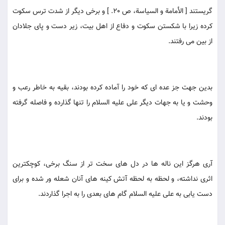
گريستند [ الأمامة و السياسة، ص 20. ] و برخى ديگر از شدت ترس سكوت
كرده زيرا با شكستن سكوت و دفاع از اهل بيت، زير دست و پاى جلادان
از بين مى رفتند.
بدين جهت جز عده اى كه خود را آماده كرده بودند، بقيه به خاطر رعب و
وحشت و يا به جهات ديگر على عليه السلام را تنها گذارده و فاصله گرفته
بودند.
آرى هرگز اين ناله ها در دل هاى سخت تر از سنگ برخى، كوچكترين
اثرى نداشته، و لحظه به لحظه آتش كينه هاى آنان شعله ور شده و براى
دست يابى به على عليه السلام گام هاى بعدى را به اجرا گذاردند.