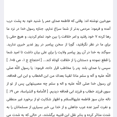
مورخين نوشته اند: وقتى كه فاطمه صداى عمر را شنيد خود به پشت درب
آمده و فرمود: مردمى بدتر از شما سراغ ندارم، جنازه رسول خدا در نزد ما
رها كرده 7 خود رفتيد و امر خلافت را بين خود تمام كرديد، و هيچ حقى را
براى ما در نظر نگرفتيد، گويا از سخن پيامبر در روز غدير خبرى نداريد.
سوگند به خدا در آن روز پيامبر ولايت را براى على بيان داشت تا اميد شما
را قطع نموده و دستتان را از خلافت كوتاه كند... [ احتجاج ج 1، ص 105. ]
سپس با صداى بلند پدر را مخاطب قرار داده، فرمود: يا رسول اللَّه صلى
اللَّه عليه و آله و سلم ماذا لقينا بعدك من ابن الخطاب و ابن ابى قحافه،
اى رسول خدا صلى اللَّه عليه و اله و سلم چه مصيبتهايى پس از تو از
سوى فرزند خطاب و فرزند ابى قحافه ديديم. [ الأمامة و السّياسة، ص 19. ]
ناله جان سوز فاطمه عليهاالسلام و اظهار شكايت او از برخورد غير منطقى
و نفرت آميز عده عرب جاهلى و از خدا بى خبر بسيارى از مسلمانان را به
شدت متاثر كرده و بنابر نقل ابن قتيبه برگشتند، در حالى كه به شدت مى