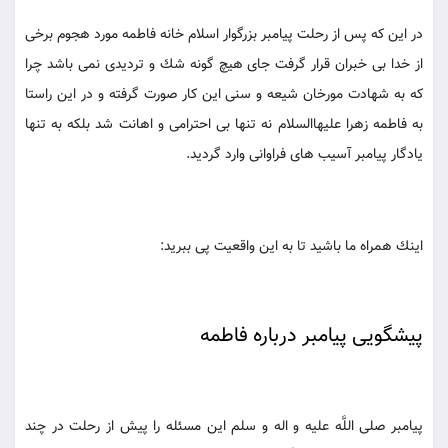
در اين كه پس از رحلت پيامبر بزرگوار اسلام خانه فاطمه مورد هجوم برخى
از خدا بى خبران قرار گرفت جاى هيچ گونه شك و ترديدى نمى باشد چرا
كه به شهادت مورخان شيعه و سنى اين كار صورت گرفته و در اين راستا
به فاطمه زهرا عليهاالسلام نه تنها بى احترامى و اهانت شد بلكه به تنها
يادگار پيامبر آسيب هاى فراوانى وارد گرديد.
اينك همراه ما باشيد تا به اين واقعيت پى ببريد:
پيشگويى پيامبر درباره فاطمه
پيامبر صلى اللَّه عليه و اله و سلم اين مسئله را پيش از رحلت در چند