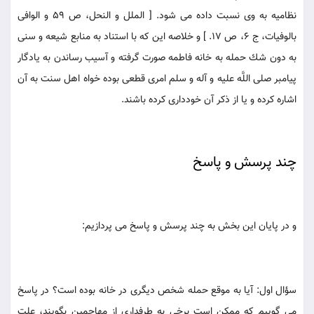
نظاميه به وى نسبت داده مى شود. [ الملل و النحل، ص 59 و الوافى
بالوفيات، ج 6، ص 17. ] و خلاصه اين كه با استناد به منابع شيعه و سنى
به دون شك حمله به خانه فاطمه صورت گرفته و آسيب رساندن به يادگار
پيامبر صلى اللَّه عليه و آله و سلم امرى قطعى بوده خواه اهل سنت به آن
اشاره كرده و يا از ذكر آن خوددارى كرده باشند.
چند پرسش و پاسخ
و در پايان اين بخش به چند پرسش و پاسخ مى پردازيم:
سؤال اول: آيا به موقع حمله شخص ديگرى در خانه بوده است؟ در پاسخ
مى گوييم كه ممكن است برخى به طرفدارى از مهاجمين بگويند، علت