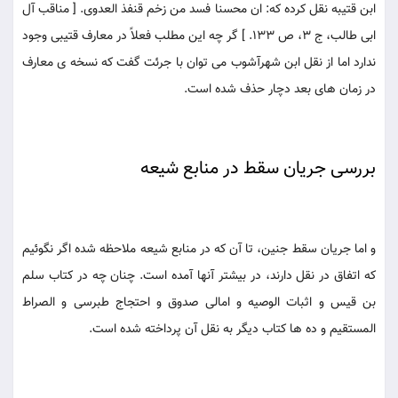
ابن قتيبه نقل كرده كه: ان محسنا فسد من زخم قنفذ العدوى. [ مناقب آل
ابى طالب، ج 3، ص 133. ] گر چه اين مطلب فعلاً در معارف قتيبى وجود
ندارد اما از نقل ابن شهرآشوب مى توان با جرئت گفت كه نسخه ى معارف
در زمان هاى بعد دچار حذف شده است.
بررسى جريان سقط در منابع شيعه
و اما جريان سقط جنين، تا آن كه در منابع شيعه ملاحظه شده اگر نگوئيم
كه اتفاق در نقل دارند، در بيشتر آنها آمده است. چنان چه در كتاب سلم
بن قيس و اثبات الوصيه و امالى صدوق و احتجاج طبرسى و الصراط
المستقيم و ده ها كتاب ديگر به نقل آن پرداخته شده است.