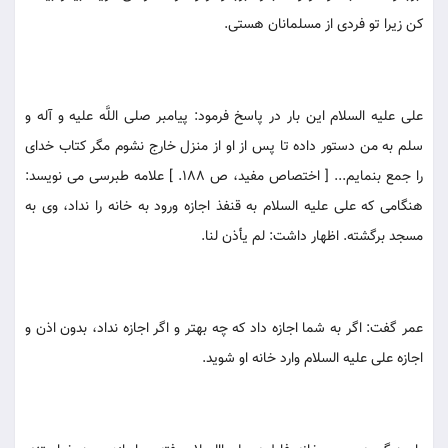
كن زيرا تو فردى از مسلمانان هستى.
على عليه السلام اين بار در پاسخ فرمود: پيامبر صلى اللَّه عليه و آله و
سلم به من دستور داده تا پس از او از منزل خارج نشوم مگر كتاب خداى
را جمع بنمايم... [ اختصاص مفيد، ص 188. ] علامه طبرسى مى نويسد:
هنگامى كه على عليه السلام به قنفذ اجازه ورود به خانه را نداد، وى به
مسجد برگشته. اظهار داشت: لم يأذن لنا.
عمر گفت: اگر به شما اجازه داد كه چه بهتر و اگر اجازه نداد، بدون اذن و
اجازه على عليه السلام وارد خانه او شويد.