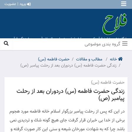
ورود | عضویت
پایگاه نشر و تبلیغ قرآن کریم و معارف اهل بیت علیهم السلام [ موسسه فرهنگی قرآن و
عترت منهاج عشق آباد ]
گروه بندی موضوعی
خانه
مطالب و مقالات
حضرت فاطمه (س)
زندگی حضرت فاطمه (س) دردوران بعد از رحلت پیامبر (ص)
حضرت فاطمه (س)
زندگی حضرت فاطمه (س) دردوران بعد از رحلت
پیامبر (ص)
در اين كه پس از رحلت پيامبر بزرگوار اسلام خانه فاطمه مورد هجوم
برخى از خدا بى خبران قرار گرفت جاى هيچ گونه شك و ترديدى نمى
باشد چرا كه به شهادت مورخان شيعه و سنى اين كار صورت گرفته و