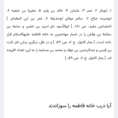
1. ابوبكر 2. عمر 3. عثمان 4. خالد بن وليد 5. مغيرة بن شعبه 6.
ابوعبيده جرّاح 7. سالم مولاى ابوحذيفة 8. عمر بن ابى المقدام. [
اختصاص مفيد، ص 181. ] ابوالأسود نام اسيد بن خضير و سلمة بن
سلامة بن وقش را در شمار مهاجمين به خانه فاطمه عليهاالسلام قرار
داده است. [ بحار الانوار، ج 8، ص 59. ] و در نقل ديگرى برخى نام ثابت
بن قيس و عبدالرحمن بن عوف و محمد بن مسلمه را به اين تعداد افزوده
اند. [ بحار الانوار، ج 8، ص 59. ]
آيا درب خانه فاطمه را سوزاندند