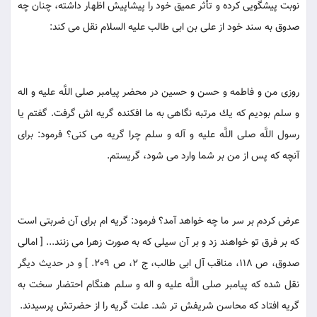
نوبت پيشگويى كرده و تأثر عميق خود را پيشاپيش اظهار داشته، چنان چه
صدوق به سند خود از على بن ابى طالب عليه السلام نقل مى كند:
روزى من و فاطمه و حسن و حسين در محضر پيامبر صلى اللَّه عليه و اله
و سلم بوديم كه يك مرتبه نگاهى به ما افكنده گريه اش گرفت. گفتم يا
رسول اللَّه صلى اللَّه عليه و آله و سلم چرا گريه مى كنى؟ فرمود: براى
آنچه كه پس از من بر شما وارد مى شود، گريستم.
عرض كردم بر سر ما چه خواهد آمد؟ فرمود: گريه ام براى آن ضربتى است
كه بر فرق تو خواهند زد و بر آن سيلى كه به صورت زهرا مى زنند... [ امالى
صدوق، ص 118، مناقب آل ابى طالب، ج 2، ص 209. ] و در حديث ديگر
نقل شده كه پيامبر صلى اللَّه عليه و اله و سلم هنگام احتضار سخت به
گريه افتاد كه محاسن شريفش تر شد. علت گريه را از حضرتش پرسيدند.