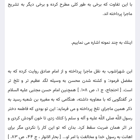
با اين تفاوت كه برخى به طور كلى مطرح كرده و برخى ديگر به تشريح
ماجرا پرداخته اند.
اينك به چند نمونه اشاره مى نماييم.
ابن شهراشوب به نقل ماجرا پرداخته و از امام صادق روايت كرده كه به
مفضل فرمود: و كشته شدن محسن به وسيله لگد عظيم تر و تلخ تر
است. [ احتجاج، ج 1، ص 108. ] همچنين امام حسن مجتبى عليه السلام
در گفتگويى كه با معاويه داشته، هنگامى كه به مغيره بن شعبه رسيد به
ذكر همين ماجراى تلخ پرداخته و مى فرمايد: اين تو بودى كه فاطمه دختر
رسول اللَّه صلى اللَّه عليه و آله و سلم را كتك زدى تا خون آلودش كردى و
در اثر همان ضربت سقط كرد. بدان كه تو اين كار را نكردى مگر براى
اهانت به رسول خدا و مخالفت با امر او... [ بحار الانوار ، ج 44، ص 83. ]