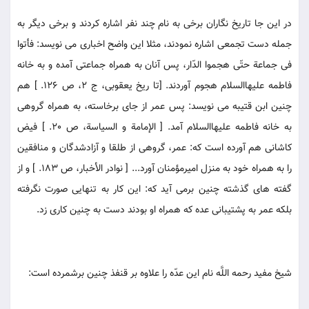
در اين جا تاريخ نگاران برخى به نام چند نفر اشاره كردند و برخى ديگر به
جمله دست تجمعى اشاره نمودند، مثلا اين واضح اخبارى مى نويسد: فأتوا
فى جماعة حتّى هجموا الدّار، پس آنان به همراه جماعتى آمده و به خانه
فاطمه عليهاالسلام هجوم آوردند. [تا ريخ يعقوبى، ج 2، ص 126. ] هم
چنين ابن قتيبه مى نويسد: پس عمر از جاى برخاسته، به همراه گروهى
به خانه فاطمه عليهاالسلام آمد. [ الإمامة و السياسة، ص 20. ] فيض
كاشانى هم آورده است كه: عمر، گروهى از طلقا و آزادشدگان و منافقين
را به همراه خود به منزل اميرمؤمنان آورد... [ نوادر الأخبار، ص 183. ] و از
گفته هاى گذشته چنين برمى آيد كه: اين كار به تنهايى صورت نگرفته
بلكه عمر به پشتيبانى عده كه همراه او بودند دست به چنين كارى زد.
شيخ مفيد رحمه اللَّه نام اين عدّه را علاوه بر قنفذ چنين برشمرده است: