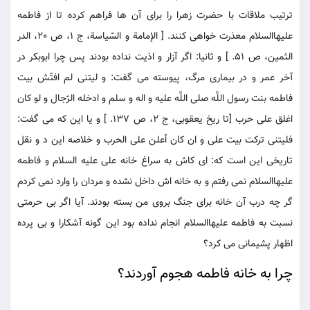
ترتيب ملاقات با حضرت زهرا را براى آن ها فراهم كرده تا از فاطمه
عليهاالسلام معذرت خواهى كنند. [ الإمامة و السّياسة، ج 1، ص 20، الدر
الثمين، ص 51. ] و ثانيا: اگر آزار و اذيت نداده بودند پس چرا ابوبكر در
آخر عمر و در بيمارى مرگ، پيوسته مى گفت: و ليتنى لم افتّش بيت
فاطمه بنت رسول اللَّه صلى اللَّه عليه و اله و سلم و ادخله الرّجال و لو كان
اغلق على حرب [تا ريخ يعقوبى، ج 2، ص 137. ] و يا اين كه مى گفت:
فليتنى تركت بيت على و ان كان أعلن على الحرب و خلاصه اين د و نقل
تاريخى اين است كه: اى كاش به سراغ خانه على عليه السلام و فاطمه
عليهاالسلام نمى رفتم و به خانه اش داخل نشده و مردان را وارد نمى كردم
گر چه درب آن خانه براى جنگ بروى من بسته بودند. آيا اگر بى حرمتى
نسبت به فاطمه عليهاالسلام انجام نداده بود اين گونه آشكارا و بى پرده
اظهار پشيمانى مى كرد؟
چرا به خانه فاطمه هجوم آوردند؟