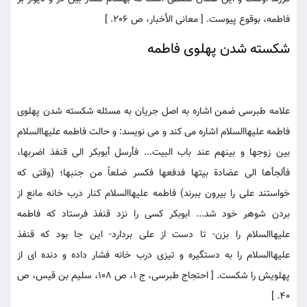
فاطمه، بوقوع پيوست. [ معانى الأخبار، ص 206. ]
شكسته شدن پهلوى فاطمه
علامه طبرسى ضمن اشاره به اصل جريان به مسئله شكسته شدن پهلوى
فاطمه عليهاالسلام اشاره مى كند و مى نويسد: و حالت فاطمه عليهاالسلام
بين زوجها و بينهم عند باب البيت... فأرسل أبوبكر الى قنفذ اضربها،
فألجأها الى عضادة بيتها فدفعها فكسر ضلعاً من جنبها؛ (وقتى كه
خواستند على را بيرون ببرند) فاطمه عليهاالسلام كنار درب خانه مانع از
بردن شوهر خود شد... ابوبكر كسى را نزد قنفذ فرستاد كه فاطمه
عليهاالسلام را بزن- تا دست از على بردارد- اين جا بود كه قنفذ
عليهاالسلام را به دستگيره و تيزى درب خانه فشار داده و دنده اى از
پهلويش را شكست. [ احتجاج طبرسى، ج 1، ص 108، سليم بن قيس، ص
40. ]