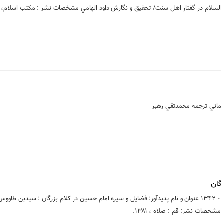
السلام در گفتار اهل سنت/ تحقيق و نگارش داود الهامي مشخصات نشر : مكتب اسلام، 1377.
يماني ترجمه محمدتقي رهبر
گان
مشخصات كتاب: سرشناسه: عزيزي ، عباس ، - ۱۳۴۲ عنوان و نام پديدآور: فضايل و سيره امام حسين در كلام بزرگان : سيدبن ط
صات نشر: قم : صلاه ، ۱۳۸۱.