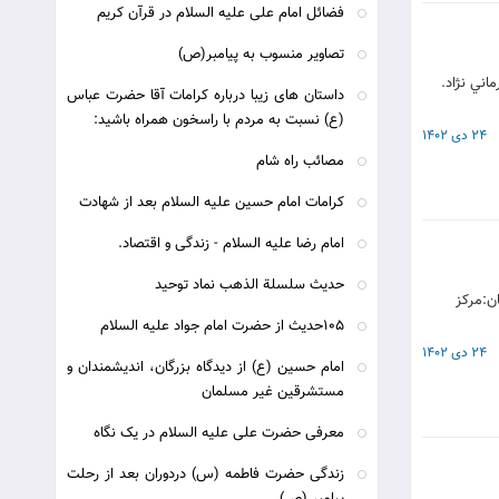
فضائل امام علی علیه السلام در قرآن کریم
تصاویر منسوب به پیامبر(ص)
قهرماني نژاد.
داستان های زیبا درباره کرامات آقا حضرت عباس
(ع) نسبت به مردم با راسخون همراه باشید:
24 دی 1402
مصائب راه شام
کرامات امام حسین علیه السلام بعد از شهادت
امام رضا علیه السلام - زندگی و اقتصاد.
حدیث سلسلة الذهب نماد توحید
ن:مركز
105حدیث از حضرت امام جواد علیه السلام
24 دی 1402
امام حسین (ع) از دیدگاه بزرگان، اندیشمندان و
مستشرقین غیر مسلمان
معرفی حضرت علی علیه السلام در یک نگاه
زندگی حضرت فاطمه (س) دردوران بعد از رحلت