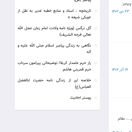
پیامبر (ص)
تاریخچه ، اسناد و منابع خطبه غدیر به نقل از
23 دی 1402
«ویکی شیعه »
گل نرگس (ویژه نامه ولادت امام زمان عجل الله
تعالی فرجه الشریف)
نگاهی به زندگی پیامبر اسلام صلی الله علیه و
آله
راز حرم علمدار کربلا/ توضیحاتی پیرامون سرداب
حرم قمربنی هاشم
19 آذر 1402
خلاصه ای از زندگی نامه حضرت ابالفضل
العباس(ع)
پوستر احاديث
اووس ... مقام