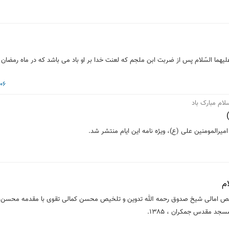
06 فروردین 1403
ام مبارک باد
م
یص امالی شیخ صدوق رحمه الله تدوین و تلخیص محسن کمالی تقوی با مقدمه محسن 
د مقدس جمکران ، 1385.