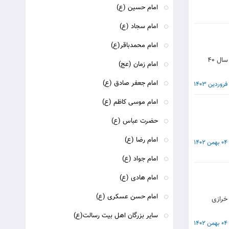
امام حسین (ع)
امام سجاد (ع)
امام محمدباقر(ع)
(وصیّت امام علیه السلام به حسن و حسین علیهما السّلام پس از ضربت ابن ملجم که لعنت خدا بر او باد مى باشد که در ماه رمضان سال 40
امام زمان (عج)
امام جعفر صادق (ع)
امام موسی کاظم (ع)
حضرت عباس (ع)
امام رضا (ع)
04 بهمن 1402
امام جواد (ع)
امام هادی (ع)
امام حسن عسکری (ع)
خرازی
سایر بزرگان اهل بيت رسالت(ع)
04 بهمن 1402