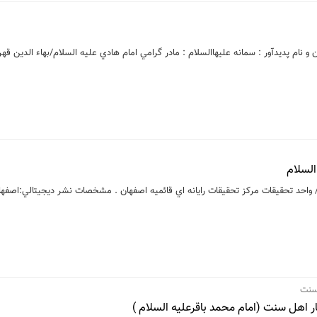
نژاد شائق ، بهاءالدين ، 1343 - عنوان و نام پديدآور : سمانه عليهاالسلام : مادر گرامي امام هادي عليه السلام/بهاء الدين 
/ واحد تحقيقات مركز تحقيقات رايانه اي قائميه اصفهان . مشخصات نشر ديجيتالي:اصفها
 سنت
ر اهل سنت (امام محمد باقرعلیه السلام )