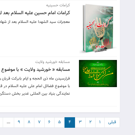
کرامات حسینیه
کرامات امام حسین علیه السلام بعد ا
معجزات سيد الشهدا عليه السلام بعد از شهاد
مسابقه خورشید ولایت
مسابقه « خورشید ولایت » با موضوع ف
فرارسیدن ماه ذی الحجه و ایام بابرکت قربان
با موضوع فضائل امام علی علیه السلام در 
نمایندگی بنیاد بین المللی غدیر بخش دستگرد
قبلی
۱
۲
۳
۴
۵
۶
۷
۸
۹
...