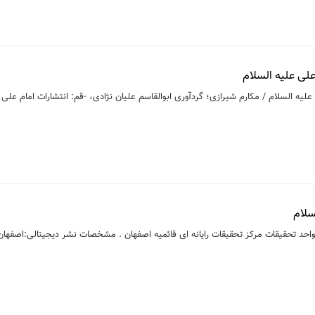
ى علیه السلام
لیه السلام / مکارم شیرازی؛ گردآوری ابوالقاسم علیان نژادی، -قم: انتشارات امام علی
/ واحد تحقیقات مرکز تحقیقات رایانه ای قائمیه اصفهان . مشخصات نشر دیجیتالی:اصفهان