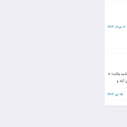
01 مرداد 1402
شید ولایت »
آباد و
05 تیر 1402